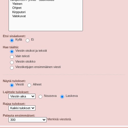
Etsi sisäalueet:
Kyllä
Ei
Hae täältä:
Viestin otsikot ja tekstit
Vain teksti
Viestin otsikko
Viestiketjujen ensimmäinen viesti
Näytä tulokset:
Viestit
Aiheet
Lajittele tulokset:
Nouseva
Laskeva
Rajaa tulokset:
Palauta ensimmäiset:
Merkkiä viestistä.