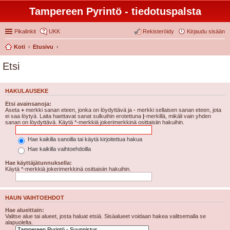
Tampereen Pyrintö - tiedotuspalsta
Pikalinkit
UKK
Rekisteröidy
Kirjaudu sisään
Koti
Etusivu
Etsi
HAKULAUSEKE
Etsi avainsanoja:
Aseta
+
merkki sanan eteen, jonka on löydyttävä ja
-
merkki sellaisen sanan eteen, jota
ei saa löytyä. Laita haettavat sanat sulkuihin erotettuna
|
-merkillä, mikäli vain yhden
sanan on löydyttävä. Käytä *-merkkiä jokerimerkkinä osittaisiin hakuihin.
Hae kaikilla sanoilla tai käytä kirjoitettua hakua
Hae kaikilla vaihtoehdoilla
Hae käyttäjätunnuksella:
Käytä *-merkkiä jokerimerkkinä osittaisiin hakuihin.
HAUN VAIHTOEHDOT
Hae alueittain:
Valitse alue tai alueet, josta haluat etsiä. Sisäalueet voidaan hakea valitsemalla se
alapuolelta.