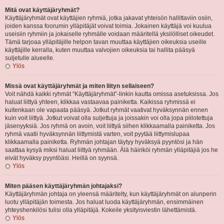
Mitä ovat käyttäjäryhmät?
Käyttäjäryhmät ovat käyttäjien ryhmiä, jotka jakavat yhteisön hallittaviin osiin,
joiden kanssa foorumin ylläpitäjät voivat toimia. Jokainen käyttäjä voi kuulua
useisiin ryhmiin ja jokaiselle ryhmälle voidaan määritellä yksilölliset oikeudet.
Tämä tarjoaa ylläpitäjille helpon tavan muuttaa käyttäjien oikeuksia useille
käyttäjille kerralla, kuten muuttaa valvojien oikeuksia tai hallita pääsyä
suljetulle alueelle.
Ylös
Missä ovat käyttäjäryhmät ja miten liityn sellaiseen?
Voit nähdä kaikki ryhmät “Käyttäjäryhmät”-linkin kautta omissa asetuksissa. Jos
haluat liittyä yhteen, klikkaa vastaavaa painiketta. Kaikissa ryhmissä ei
kuitenkaan ole vapaata pääsyä. Jotkut ryhmät vaativat hyväksynnän ennen
kuin voit liittyä. Jotkut voivat olla suljettuja ja joissakin voi olla jopa piilotettuja
jäsenyyksiä. Jos ryhmä on avoin, voit liittyä siihen klikkaamalla painiketta. Jos
ryhmä vaatii hyväksynnän liittymistä varten, voit pyytää liittymislupaa
klikkaamalla painiketta. Ryhmän johtajan täytyy hyväksyä pyyntösi ja hän
saattaa kysyä miksi haluat liittyä ryhmään. Älä häiriköi ryhmän ylläpitäjiä jos he
eivät hyväksy pyyntöäsi. Heillä on syynsä.
Ylös
Miten pääsen käyttäjäryhmän johtajaksi?
Käyttäjäryhmän johtaja on yleensä määritelty, kun käyttäjäryhmät on alunperin
luotu ylläpitäjän toimesta. Jos haluat luoda käyttäjäryhmän, ensimmäinen
yhteyshenkilösi tulisi olla ylläpitäjä. Kokeile yksityisviestin lähettämistä.
Ylös