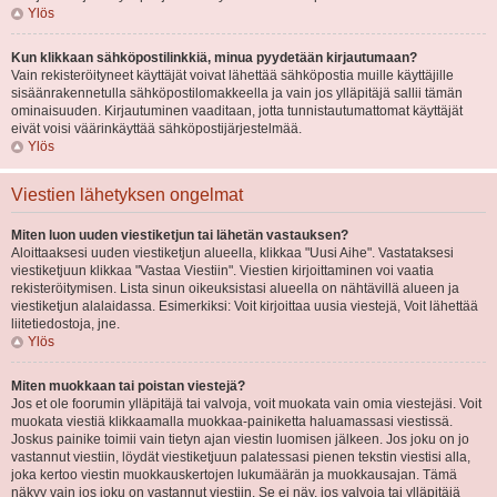
Ylös
Kun klikkaan sähköpostilinkkiä, minua pyydetään kirjautumaan?
Vain rekisteröityneet käyttäjät voivat lähettää sähköpostia muille käyttäjille
sisäänrakennetulla sähköpostilomakkeella ja vain jos ylläpitäjä sallii tämän
ominaisuuden. Kirjautuminen vaaditaan, jotta tunnistautumattomat käyttäjät
eivät voisi väärinkäyttää sähköpostijärjestelmää.
Ylös
Viestien lähetyksen ongelmat
Miten luon uuden viestiketjun tai lähetän vastauksen?
Aloittaaksesi uuden viestiketjun alueella, klikkaa "Uusi Aihe". Vastataksesi
viestiketjuun klikkaa "Vastaa Viestiin". Viestien kirjoittaminen voi vaatia
rekisteröitymisen. Lista sinun oikeuksistasi alueella on nähtävillä alueen ja
viestiketjun alalaidassa. Esimerkiksi: Voit kirjoittaa uusia viestejä, Voit lähettää
liitetiedostoja, jne.
Ylös
Miten muokkaan tai poistan viestejä?
Jos et ole foorumin ylläpitäjä tai valvoja, voit muokata vain omia viestejäsi. Voit
muokata viestiä klikkaamalla muokkaa-painiketta haluamassasi viestissä.
Joskus painike toimii vain tietyn ajan viestin luomisen jälkeen. Jos joku on jo
vastannut viestiin, löydät viestiketjuun palatessasi pienen tekstin viestisi alla,
joka kertoo viestin muokkauskertojen lukumäärän ja muokkausajan. Tämä
näkyy vain jos joku on vastannut viestiin. Se ei näy, jos valvoja tai ylläpitäjä