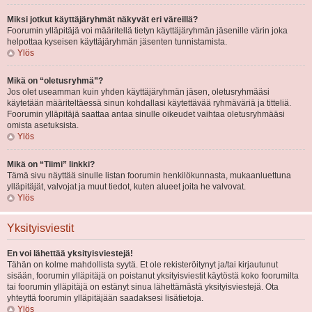
Miksi jotkut käyttäjäryhmät näkyvät eri väreillä?
Foorumin ylläpitäjä voi määritellä tietyn käyttäjäryhmän jäsenille värin joka
helpottaa kyseisen käyttäjäryhmän jäsenten tunnistamista.
Ylös
Mikä on “oletusryhmä”?
Jos olet useamman kuin yhden käyttäjäryhmän jäsen, oletusryhmääsi
käytetään määriteltäessä sinun kohdallasi käytettävää ryhmäväriä ja titteliä.
Foorumin ylläpitäjä saattaa antaa sinulle oikeudet vaihtaa oletusryhmääsi
omista asetuksista.
Ylös
Mikä on “Tiimi” linkki?
Tämä sivu näyttää sinulle listan foorumin henkilökunnasta, mukaanluettuna
ylläpitäjät, valvojat ja muut tiedot, kuten alueet joita he valvovat.
Ylös
Yksityisviestit
En voi lähettää yksityisviestejä!
Tähän on kolme mahdollista syytä. Et ole rekisteröitynyt ja/tai kirjautunut
sisään, foorumin ylläpitäjä on poistanut yksityisviestit käytöstä koko foorumilta
tai foorumin ylläpitäjä on estänyt sinua lähettämästä yksityisviestejä. Ota
yhteyttä foorumin ylläpitäjään saadaksesi lisätietoja.
Ylös