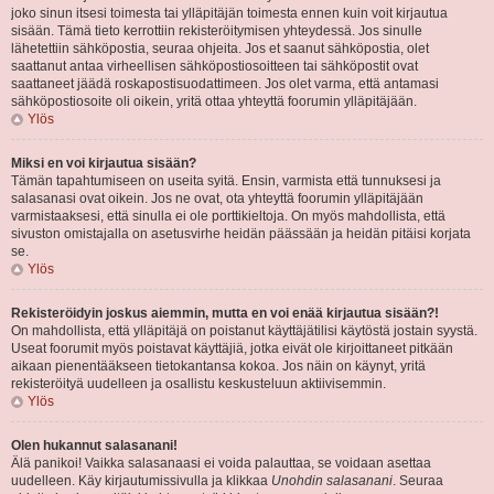
joko sinun itsesi toimesta tai ylläpitäjän toimesta ennen kuin voit kirjautua
sisään. Tämä tieto kerrottiin rekisteröitymisen yhteydessä. Jos sinulle
lähetettiin sähköpostia, seuraa ohjeita. Jos et saanut sähköpostia, olet
saattanut antaa virheellisen sähköpostiosoitteen tai sähköpostit ovat
saattaneet jäädä roskapostisuodattimeen. Jos olet varma, että antamasi
sähköpostiosoite oli oikein, yritä ottaa yhteyttä foorumin ylläpitäjään.
Ylös
Miksi en voi kirjautua sisään?
Tämän tapahtumiseen on useita syitä. Ensin, varmista että tunnuksesi ja
salasanasi ovat oikein. Jos ne ovat, ota yhteyttä foorumin ylläpitäjään
varmistaaksesi, että sinulla ei ole porttikieltoja. On myös mahdollista, että
sivuston omistajalla on asetusvirhe heidän päässään ja heidän pitäisi korjata
se.
Ylös
Rekisteröidyin joskus aiemmin, mutta en voi enää kirjautua sisään?!
On mahdollista, että ylläpitäjä on poistanut käyttäjätilisi käytöstä jostain syystä.
Useat foorumit myös poistavat käyttäjiä, jotka eivät ole kirjoittaneet pitkään
aikaan pienentääkseen tietokantansa kokoa. Jos näin on käynyt, yritä
rekisteröityä uudelleen ja osallistu keskusteluun aktiivisemmin.
Ylös
Olen hukannut salasanani!
Älä panikoi! Vaikka salasanaasi ei voida palauttaa, se voidaan asettaa
uudelleen. Käy kirjautumissivulla ja klikkaa
Unohdin salasanani
. Seuraa