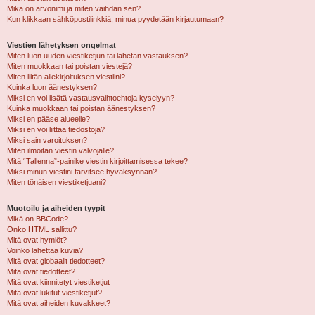
Mikä on arvonimi ja miten vaihdan sen?
Kun klikkaan sähköpostilinkkiä, minua pyydetään kirjautumaan?
Viestien lähetyksen ongelmat
Miten luon uuden viestiketjun tai lähetän vastauksen?
Miten muokkaan tai poistan viestejä?
Miten liitän allekirjoituksen viestiini?
Kuinka luon äänestyksen?
Miksi en voi lisätä vastausvaihtoehtoja kyselyyn?
Kuinka muokkaan tai poistan äänestyksen?
Miksi en pääse alueelle?
Miksi en voi liittää tiedostoja?
Miksi sain varoituksen?
Miten ilmoitan viestin valvojalle?
Mitä “Tallenna”-painike viestin kirjoittamisessa tekee?
Miksi minun viestini tarvitsee hyväksynnän?
Miten tönäisen viestiketjuani?
Muotoilu ja aiheiden tyypit
Mikä on BBCode?
Onko HTML sallittu?
Mitä ovat hymiöt?
Voinko lähettää kuvia?
Mitä ovat globaalit tiedotteet?
Mitä ovat tiedotteet?
Mitä ovat kiinnitetyt viestiketjut
Mitä ovat lukitut viestiketjut?
Mitä ovat aiheiden kuvakkeet?