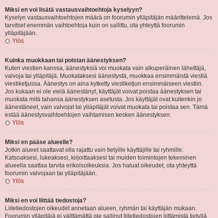
Miksi en voi lisätä vastausvaihtoehtoja kyselyyn?
Kyselyn vastausvaihtoehtojen määrä on foorumin ylläpitäjän määrittelemä. Jos
tarvitset enemmän vaihtoehtoja kuin on sallittu, ota yhteyttä foorumin
ylläpitäjään.
Ylös
Kuinka muokkaan tai poistan äänestyksen?
Kuten viestien kanssa, äänestyksiä voi muokata vain alkuperäinen lähettäjä,
valvoja tai ylläpitäjä. Muokataksesi äänestystä, muokkaa ensimmäistä viestiä
viestiketjussa. Äänestys on aina kytketty viestiketjun ensimmäiseen viestiin.
Jos kukaan ei ole vielä äänestänyt, käyttäjät voivat poistaa äänestyksen tai
muokata mitä tahansa äänestyksen asetusta. Jos käyttäjät ovat kuitenkin jo
äänestäneet, vain valvojat tai ylläpitäjät voivat muokata tai poistaa sen. Tämä
estää äänestysvaihtoehtojen vaihtamisen kesken äänestyksen.
Ylös
Miksi en pääse alueelle?
Jotkin alueet saattavat olla rajattu vain tietyille käyttäjille tai ryhmille.
Katsoaksesi, lukeaksesi, kirjoittaaksesi tai muiden toimintojen tekeminen
alueella saattaa tarvita erikoisoikeuksia. Jos haluat oikeudet, ota yhteyttä
foorumin valvojaan tai ylläpitäjään.
Ylös
Miksi en voi liittää tiedostoja?
Liitetiedostojen oikeudet annetaan alueen, ryhmän tai käyttäjän mukaan.
Foorumin ylläpitäjä ei välttämättä ole sallinut liitetiedostojen liittämistä tietyllä