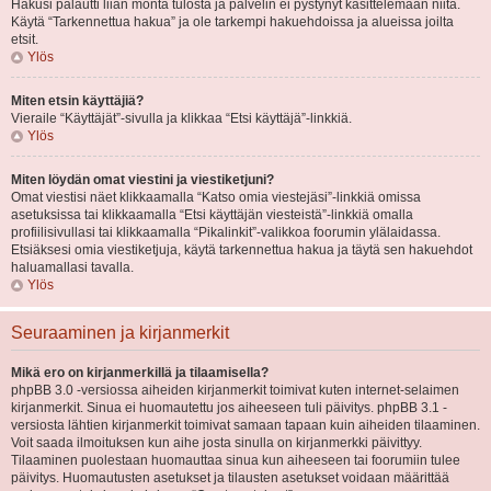
Hakusi palautti liian monta tulosta ja palvelin ei pystynyt käsittelemään niitä.
Käytä “Tarkennettua hakua” ja ole tarkempi hakuehdoissa ja alueissa joilta
etsit.
Ylös
Miten etsin käyttäjiä?
Vieraile “Käyttäjät”-sivulla ja klikkaa “Etsi käyttäjä”-linkkiä.
Ylös
Miten löydän omat viestini ja viestiketjuni?
Omat viestisi näet klikkaamalla “Katso omia viestejäsi”-linkkiä omissa
asetuksissa tai klikkaamalla “Etsi käyttäjän viesteistä”-linkkiä omalla
profiilisivullasi tai klikkaamalla “Pikalinkit”-valikkoa foorumin ylälaidassa.
Etsiäksesi omia viestiketjuja, käytä tarkennettua hakua ja täytä sen hakuehdot
haluamallasi tavalla.
Ylös
Seuraaminen ja kirjanmerkit
Mikä ero on kirjanmerkillä ja tilaamisella?
phpBB 3.0 -versiossa aiheiden kirjanmerkit toimivat kuten internet-selaimen
kirjanmerkit. Sinua ei huomautettu jos aiheeseen tuli päivitys. phpBB 3.1 -
versiosta lähtien kirjanmerkit toimivat samaan tapaan kuin aiheiden tilaaminen.
Voit saada ilmoituksen kun aihe josta sinulla on kirjanmerkki päivittyy.
Tilaaminen puolestaan huomauttaa sinua kun aiheeseen tai foorumiin tulee
päivitys. Huomautusten asetukset ja tilausten asetukset voidaan määrittää