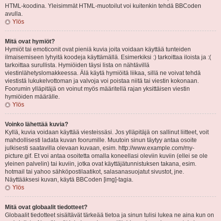
HTML-koodina. Yleisimmät HTML-muotoilut voi kuitenkin tehdä BBCoden
avulla.
Ylös
Mitä ovat hymiöt?
Hymiöt tai emoticonit ovat pieniä kuvia joita voidaan käyttää tunteiden
ilmaisemiseen lyhyitä koodeja käyttämällä. Esimerkiksi :) tarkoittaa iloista ja :(
tarkoittaa surullista. Hymiöiden täysi lista on nähtävillä
viestinlähetyslomakkeessa. Älä käytä hymiöitä liikaa, sillä ne voivat tehdä
viestistä lukukelvottoman ja valvoja voi poistaa niitä tai viestin kokonaan.
Foorumin ylläpitäjä on voinut myös määritellä rajan yksittäisen viestin
hymiöiden määrälle.
Ylös
Voinko lähettää kuvia?
Kyllä, kuvia voidaan käyttää viesteissäsi. Jos ylläpitäjä on sallinut liitteet, voit
mahdollisesti ladata kuvan foorumille. Muutoin sinun täytyy antaa osoite
julkisesti saatavilla olevaan kuvaan, esim. http://www.example.com/my-
picture.gif. Et voi antaa osoitetta omalla koneellasi oleviin kuviin (ellei se ole
yleinen palvelin) tai kuviin, jotka ovat käyttäjätunnistuksen takana, esim.
hotmail tai yahoo sähköpostilaatikot, salasanasuojatut sivustot, jne.
Näyttääksesi kuvan, käytä BBCoden [img]-tagia.
Ylös
Mitä ovat globaalit tiedotteet?
Globaalit tiedotteet sisältävät tärkeää tietoa ja sinun tulisi lukea ne aina kun on