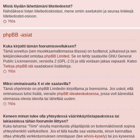
Mistä löydän lähettämäni liitetiedostot?
Nähdäksesi listan liitetiedostoistasi, mene omiin asetuksiin ja seuraa linkkejä
liitetiedostot-osioon.
Ylös
phpBB -asiat
Kuka kirjoitti tämän foorumisovelluksen?
Tämä sovellus (sen muokkaamattomassa tilassa) on tuottanut, julkaissut ja sen
tekijänoikeudet omistaa
phpBB Limited
. Se on tehty saataville GNU General
Public Licensenssin, versiolla 2 (GPL-2.0) ja sitä voidaan jakaa vapaasti. Katso
Tietoja phpBB:stä
saadaksesi lisätietoja.
Ylös
Miksi ominaisuutta X ei ole saatavilla?
Tämä ohjelmisto on phpBB Limitedin kirjoittama ja lisensoima. Jos uskot, että
ominaisuus tulisi lisätä, vieraile
phpBB ideakeskuksessa
, jossa voit äänestää
olemassa olevia ideoita tai lähettää uuden.
Ylös
Keneen minun tulee olla yhteydessä väärinkäytöstapauksissa tai
lakiasioissa tähän foorumiin liittyen?
Kuka tahansa “Tiimi”-sivulla mainituista ylläpitäjistä on todennäköisesti sopiva
yhteyshenkilö valituksillesi. Jos et tätä kautta saa vastausta, sinun kannattaa
ottaa yhteyttä verkkotunnuksen omistajaan (tee
whois-kysely
) tai jos kyseessä