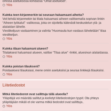
omissa asetuksissa kohdassa “Omat asetukset”.
Ylös
Kuinka teen kirjanmerkin tai seuraan haluamaani aihetta?
Voit tehdä kirjanmekin tai tilata haluamasi aiheen valitsemalla sopivan linkin
“Aiheen työkalut” -valikossa, joka on sijoitettu kätevästi keskustelun ylä- ja
alalaidan lähelle.
Viestiketjuun vastaaminen ja valinta “Huomauta kun vastaus lähetetään” tilaa
viestiketjun.
Ylös
Kuinka tilaan haluamani alueen?
Tilataksesi haluamasi alueen, valitse “Tilaa alue” -linkki, aluesivun alalaidassa.
Ylös
Kuinka poistan tilaukseni?
Poistaaksesi tilauksiasi, mene omiin asetuksiisi ja seuraa linkkejä tilauksiisi.
Ylös
Liitetiedostot
Mitkä liitetiedostot ovat sallittuja tällä alueella?
Ylläpitäjä voi määrätä sallitut ja kielletyt liitetiedostojen tyypit. Ota yhteys
ylläpitäjään mikäli et ole varma mitkä tiedostot ovat sallittuja..
Ylös