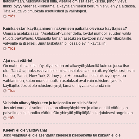
tietokantaan. Muokataksesi niitä, vieraile omissa asetuksissa, johon vievä
linkki löytyy yleensä klikkaamalla käyttäjänimeäsi foorumin sivujen ylälaidassa.
Tätä kautta voit muokata asetuksiasi ja valintojasi.
Ylös
Kuinka estän käyttäjänimeni näkymisen paikalla olevissa käyttäjissä?
Omissa asetuksissasi, “Asetukset”-välilehdellä, löydät mahdollisuuden valita
Piilota paikallaolo
. Ottamalla tämän asetuksen käyttöön näyt vain ylläpitäjille,
valvojille ja itsellesi. Sinut lasketaan piilossa oleviin käyttäjiin.
Ylös
Ajat ovat väärin!
On mahdollista, että näytetty aika on eri aikavyöhykkeeltä kuin se jossa itse
olet. Tässä tapauksessa valitse omista asetuksista oma aikavyöhykkeesi, esim.
Lontoo, Pariisi, New York, Sidney, jne. Huomaathan, että aikavyöhykkeen
vaihtaminen, kuten monet muutkin asetukset ovat vain rekisteröityneille
käyttäjille. Jos et ole rekisteröitynyt, tämä on hyvä aika tehdä niin.
Ylös
Vaihdoin aikavyöhykkeen ja kellonaika on silti väärin!
Jos olet varmasti valinnut oikean aikavyöhykkeen ja aika on silti väärin, on
palvelimen kellonaika väärin. Ota yhteyttä ylläpitäjään korjataksesi ongelman.
Ylös
Kieleni ei ole valittavana!
Joko ylläpitäjä ei ole asentanut kielellesi kielipakettia tai kukaan ei ole