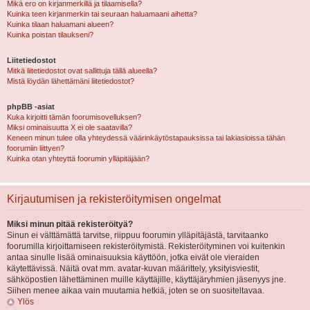
Mikä ero on kirjanmerkillä ja tilaamisella?
Kuinka teen kirjanmerkin tai seuraan haluamaani aihetta?
Kuinka tilaan haluamani alueen?
Kuinka poistan tilaukseni?
Liitetiedostot
Mitkä liitetiedostot ovat sallittuja tällä alueella?
Mistä löydän lähettämäni liitetiedostot?
phpBB -asiat
Kuka kirjoitti tämän foorumisovelluksen?
Miksi ominaisuutta X ei ole saatavilla?
Keneen minun tulee olla yhteydessä väärinkäytöstapauksissa tai lakiasioissa tähän
foorumiin liittyen?
Kuinka otan yhteyttä foorumin ylläpitäjään?
Kirjautumisen ja rekisteröitymisen ongelmat
Miksi minun pitää rekisteröityä?
Sinun ei välttämättä tarvitse, riippuu foorumin ylläpitäjästä, tarvitaanko
foorumilla kirjoittamiseen rekisteröitymistä. Rekisteröityminen voi kuitenkin
antaa sinulle lisää ominaisuuksia käyttöön, jotka eivät ole vieraiden
käytettävissä. Näitä ovat mm. avatar-kuvan määrittely, yksityisviestit,
sähköpostien lähettäminen muille käyttäjille, käyttäjäryhmien jäsenyys jne.
Siihen menee aikaa vain muutamia hetkiä, joten se on suositeltavaa.
Ylös