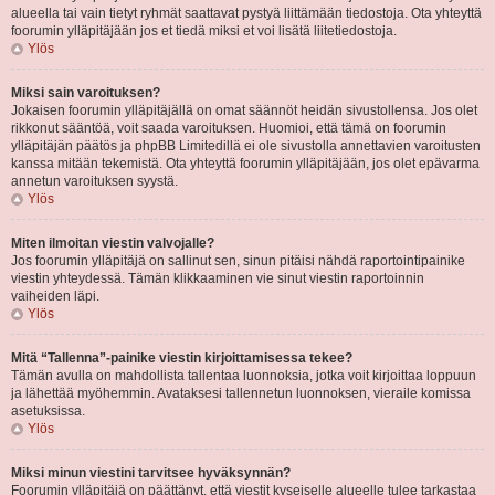
alueella tai vain tietyt ryhmät saattavat pystyä liittämään tiedostoja. Ota yhteyttä
foorumin ylläpitäjään jos et tiedä miksi et voi lisätä liitetiedostoja.
Ylös
Miksi sain varoituksen?
Jokaisen foorumin ylläpitäjällä on omat säännöt heidän sivustollensa. Jos olet
rikkonut sääntöä, voit saada varoituksen. Huomioi, että tämä on foorumin
ylläpitäjän päätös ja phpBB Limitedillä ei ole sivustolla annettavien varoitusten
kanssa mitään tekemistä. Ota yhteyttä foorumin ylläpitäjään, jos olet epävarma
annetun varoituksen syystä.
Ylös
Miten ilmoitan viestin valvojalle?
Jos foorumin ylläpitäjä on sallinut sen, sinun pitäisi nähdä raportointipainike
viestin yhteydessä. Tämän klikkaaminen vie sinut viestin raportoinnin
vaiheiden läpi.
Ylös
Mitä “Tallenna”-painike viestin kirjoittamisessa tekee?
Tämän avulla on mahdollista tallentaa luonnoksia, jotka voit kirjoittaa loppuun
ja lähettää myöhemmin. Avataksesi tallennetun luonnoksen, vieraile komissa
asetuksissa.
Ylös
Miksi minun viestini tarvitsee hyväksynnän?
Foorumin ylläpitäjä on päättänyt, että viestit kyseiselle alueelle tulee tarkastaa