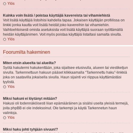
Ylös
Kuinka voin lisätä / poistaa käyttäjiä kavereista tai vihamiehistä
Voit lisätä käyttäjiä listoihisi kahdella tapaa. Jokaisen käyttäjän profiilissa on
linkki jonka kautta voit lisätä heidät joko kavereihin tai vihamiehiin.
Vaihtoehtoisesti omista asetuksista voit lisätä käyttäjiä suoraan syöttämällä
heidän käyttäjänimen. Voit myös poistaa käyttäjiä listaltasi samalta sivulta.
Ylös
Foorumilta hakeminen
Miten etsin alueelta tai alueilta?
Syötä hakutermi hakukenttään, joka sijaitsee etusivulla, alueen tai viestiketjun
sivulla. Tarkennettuun hakuun pääset klikkaamalla “Tarkennettu haku”-linkkiä
joka on saatavilla jokaisella sivulla. Haun sijainti voi riippua käyttämästäsi
tyylistä.
Ylös
Miksi hakuni ei löytänyt mitään?
Hakusi oli todennäköisesti liian epämääräinen ja sisälsi useita yleisiä termejä,
joita phpBB ei ole indeksoinut. Ole tarkempi ja käytä Tarkennetun haun
valintoja.
Ylös
Miksi haku johti tyhjään sivuun!?