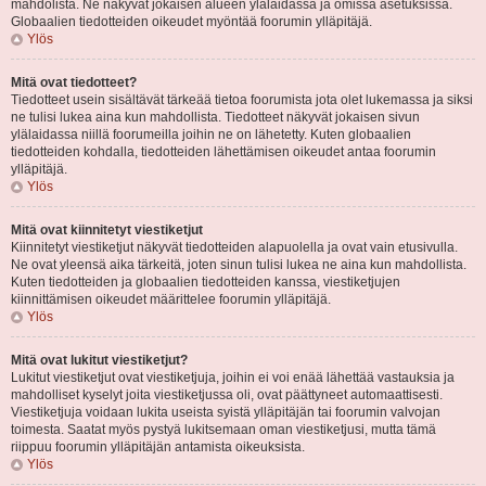
mahdolista. Ne näkyvät jokaisen alueen ylälaidassa ja omissa asetuksissa.
Globaalien tiedotteiden oikeudet myöntää foorumin ylläpitäjä.
Ylös
Mitä ovat tiedotteet?
Tiedotteet usein sisältävät tärkeää tietoa foorumista jota olet lukemassa ja siksi
ne tulisi lukea aina kun mahdollista. Tiedotteet näkyvät jokaisen sivun
ylälaidassa niillä foorumeilla joihin ne on lähetetty. Kuten globaalien
tiedotteiden kohdalla, tiedotteiden lähettämisen oikeudet antaa foorumin
ylläpitäjä.
Ylös
Mitä ovat kiinnitetyt viestiketjut
Kiinnitetyt viestiketjut näkyvät tiedotteiden alapuolella ja ovat vain etusivulla.
Ne ovat yleensä aika tärkeitä, joten sinun tulisi lukea ne aina kun mahdollista.
Kuten tiedotteiden ja globaalien tiedotteiden kanssa, viestiketjujen
kiinnittämisen oikeudet määrittelee foorumin ylläpitäjä.
Ylös
Mitä ovat lukitut viestiketjut?
Lukitut viestiketjut ovat viestiketjuja, joihin ei voi enää lähettää vastauksia ja
mahdolliset kyselyt joita viestiketjussa oli, ovat päättyneet automaattisesti.
Viestiketjuja voidaan lukita useista syistä ylläpitäjän tai foorumin valvojan
toimesta. Saatat myös pystyä lukitsemaan oman viestiketjusi, mutta tämä
riippuu foorumin ylläpitäjän antamista oikeuksista.
Ylös