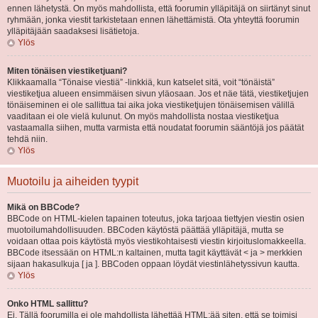
ennen lähetystä. On myös mahdollista, että foorumin ylläpitäjä on siirtänyt sinut
ryhmään, jonka viestit tarkistetaan ennen lähettämistä. Ota yhteyttä foorumin
ylläpitäjään saadaksesi lisätietoja.
Ylös
Miten tönäisen viestiketjuani?
Klikkaamalla “Tönaise viestiä” -linkkiä, kun katselet sitä, voit “tönäistä”
viestiketjua alueen ensimmäisen sivun yläosaan. Jos et näe tätä, viestiketjujen
tönäiseminen ei ole sallittua tai aika joka viestiketjujen tönäisemisen välillä
vaaditaan ei ole vielä kulunut. On myös mahdollista nostaa viestiketjua
vastaamalla siihen, mutta varmista että noudatat foorumin sääntöjä jos päätät
tehdä niin.
Ylös
Muotoilu ja aiheiden tyypit
Mikä on BBCode?
BBCode on HTML-kielen tapainen toteutus, joka tarjoaa tiettyjen viestin osien
muotoilumahdollisuuden. BBCoden käytöstä päättää ylläpitäjä, mutta se
voidaan ottaa pois käytöstä myös viestikohtaisesti viestin kirjoituslomakkeella.
BBCode itsessään on HTML:n kaltainen, mutta tagit käyttävät < ja > merkkien
sijaan hakasulkuja [ ja ]. BBCoden oppaan löydät viestinlähetyssivun kautta.
Ylös
Onko HTML sallittu?
Ei. Tällä foorumilla ei ole mahdollista lähettää HTML:ää siten, että se toimisi