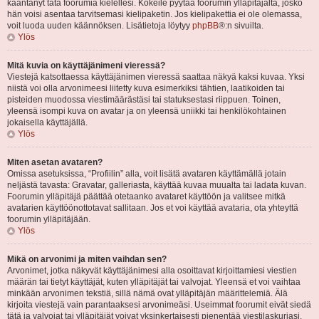
kääntänyt tätä foorumia kielellesi. Kokeile pyytää foorumin ylläpitäjältä, josko
hän voisi asentaa tarvitsemasi kielipaketin. Jos kielipakettia ei ole olemassa,
voit luoda uuden käännöksen. Lisätietoja löytyy
phpBB
®:n sivuilta.
Ylös
Mitä kuvia on käyttäjänimeni vieressä?
Viestejä katsottaessa käyttäjänimen vieressä saattaa näkyä kaksi kuvaa. Yksi
niistä voi olla arvonimeesi liitetty kuva esimerkiksi tähtien, laatikoiden tai
pisteiden muodossa viestimäärästäsi tai statuksestasi riippuen. Toinen,
yleensä isompi kuva on avatar ja on yleensä uniikki tai henkilökohtainen
jokaisella käyttäjällä.
Ylös
Miten asetan avataren?
Omissa asetuksissa, “Profiilin” alla, voit lisätä avataren käyttämällä jotain
neljästä tavasta: Gravatar, galleriasta, käyttää kuvaa muualta tai ladata kuvan.
Foorumin ylläpitäjä päättää otetaanko avataret käyttöön ja valitsee mitkä
avatarien käyttöönottotavat sallitaan. Jos et voi käyttää avataria, ota yhteyttä
foorumin ylläpitäjään.
Ylös
Mikä on arvonimi ja miten vaihdan sen?
Arvonimet, jotka näkyvät käyttäjänimesi alla osoittavat kirjoittamiesi viestien
määrän tai tietyt käyttäjät, kuten ylläpitäjät tai valvojat. Yleensä et voi vaihtaa
minkään arvonimen tekstiä, sillä nämä ovat ylläpitäjän määrittelemiä. Älä
kirjoita viestejä vain parantaaksesi arvonimeäsi. Useimmat foorumit eivät siedä
tätä ja valvojat tai ylläpitäjät voivat yksinkertaisesti pienentää viestilaskuriasi.