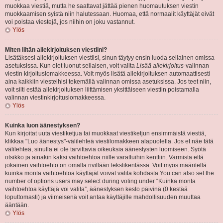
muokkaa viestiä, mutta he saattavat jättää pienen huomautuksen viestin
muokkaamisen syistä niin halutessaan. Huomaa, että normaalit käyttäjät eivät
voi poistaa viestejä, jos niihin on joku vastannut.
Ylös
Miten liitän allekirjoituksen viestiini?
Lisätäksesi allekirjoituksen viestiisi, sinun täytyy ensin luoda sellainen omissa
asetuksissa. Kun olet luonut sellaisen, voit valita
Lisää allekirjoitus
-valinnan
viestin kirjoituslomakkeessa. Voit myös lisätä allekirjoituksen automaattisesti
aina kaikkiin viesteihisi tekemällä valinnan omissa asetuksissa. Jos teet niin,
voit silti estää allekirjoituksen liittämisen yksittäiseen viestiin poistamalla
valinnan viestinkirjoituslomakkeessa.
Ylös
Kuinka luon äänestyksen?
Kun kirjoitat uuta viestiketjua tai muokkaat viestiketjun ensimmäistä viestiä,
klikkaa "Luo äänestys"-välilehteä viestilomakkeen alapuolella. Jos et näe tätä
välilehteä, sinulla ei ole tarvittavia oikeuksia äänestysten luomiseen. Syötä
otsikko ja ainakin kaksi vaihtoehtoa niille varattuihin kenttiin. Varmista että
jokainen vaihtoehto on omalla rivillään tekstikentässä. Voit myös määritellä
kuinka monta vaihtoehtoa käyttäjät voivat valita kohdasta You can also set the
number of options users may select during voting under “Kuinka monta
vaihtoehtoa käyttäjä voi valita”, äänestyksen kesto päivinä (0 kestää
loputtomasti) ja viimeisenä voit antaa käyttäjille mahdollisuuden muuttaa
ääntään.
Ylös