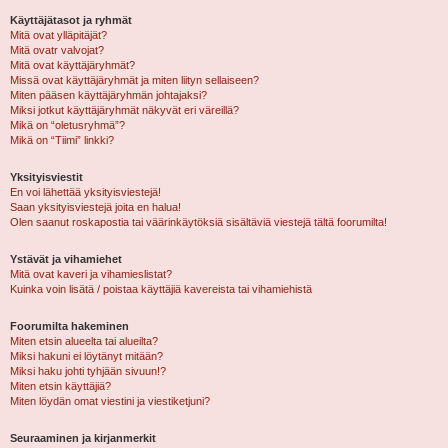
Käyttäjätasot ja ryhmät
Mitä ovat ylläpitäjät?
Mitä ovatr valvojat?
Mitä ovat käyttäjäryhmät?
Missä ovat käyttäjäryhmät ja miten liityn sellaiseen?
Miten pääsen käyttäjäryhmän johtajaksi?
Miksi jotkut käyttäjäryhmät näkyvät eri väreillä?
Mikä on “oletusryhmä”?
Mikä on “Tiimi” linkki?
Yksityisviestit
En voi lähettää yksityisviestejä!
Saan yksityisviestejä joita en halua!
Olen saanut roskapostia tai väärinkäytöksiä sisältäviä viestejä tältä foorumilta!
Ystävät ja vihamiehet
Mitä ovat kaveri ja vihamieslistat?
Kuinka voin lisätä / poistaa käyttäjiä kavereista tai vihamiehistä
Foorumilta hakeminen
Miten etsin alueelta tai alueilta?
Miksi hakuni ei löytänyt mitään?
Miksi haku johti tyhjään sivuun!?
Miten etsin käyttäjiä?
Miten löydän omat viestini ja viestiketjuni?
Seuraaminen ja kirjanmerkit