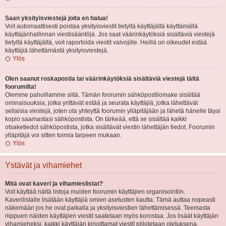
Saan yksityisviestejä joita en halua!
Voit automaattisesti poistaa yksityisviestit tietyltä käyttäjältä käyttämällä
käyttäjänhallinnan viestisääntöjä. Jos saat väärinkäytöksiä sisältäviä viestejä
tietyltä käyttäjältä, voit raportoida viestit valvojille. Heillä on oikeudet estää
käyttäjiä lähettämästä yksityisviestejä.
Ylös
Olen saanut roskapostia tai väärinkäytöksiä sisältäviä viestejä tältä
foorumilta!
Olemme pahoillamme siitä. Tämän foorumin sähköpostilomake sisältää
ominaisuuksia, jotka yrittävät estää ja seurata käyttäjiä, jotka lähettävät
sellaisia viestejä, joten ota yhteyttä foorumin ylläpitäjään ja lähetä hänelle täysi
kopio saamastasi sähköpostista. On tärkeää, että se sisältää kaikki
otsaketiedot sähköpostista, jotka sisältävät viestin lähettäjän tiedot. Foorumin
ylläpitäjä voi sitten toimia tarpeen mukaan.
Ylös
Ystävät ja vihamiehet
Mitä ovat kaveri ja vihamieslistat?
Voit käyttää näitä listoja muiden foorumin käyttäjien organisointiin.
Kaverilistalle lisätään käyttäjiä omien asetusten kautta. Tämä auttaa nopeasti
näkemään jos he ovat paikalla ja yksityisviestien lähettämisessä. Teemasta
riippuen näiden käyttäjien viestit saatetaan myös korostaa. Jos lisäät käyttäjän
vihamieheksi, kaikki käyttäjän kirjoittamat viestit piilotetaan oletuksena.