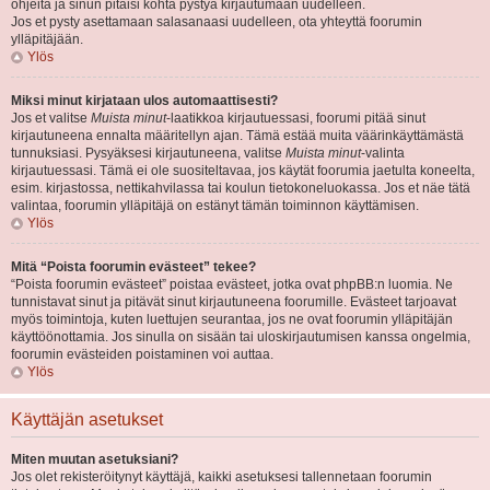
ohjeita ja sinun pitäisi kohta pystyä kirjautumaan uudelleen.
Jos et pysty asettamaan salasanaasi uudelleen, ota yhteyttä foorumin
ylläpitäjään.
Ylös
Miksi minut kirjataan ulos automaattisesti?
Jos et valitse
Muista minut
-laatikkoa kirjautuessasi, foorumi pitää sinut
kirjautuneena ennalta määritellyn ajan. Tämä estää muita väärinkäyttämästä
tunnuksiasi. Pysyäksesi kirjautuneena, valitse
Muista minut
-valinta
kirjautuessasi. Tämä ei ole suositeltavaa, jos käytät foorumia jaetulta koneelta,
esim. kirjastossa, nettikahvilassa tai koulun tietokoneluokassa. Jos et näe tätä
valintaa, foorumin ylläpitäjä on estänyt tämän toiminnon käyttämisen.
Ylös
Mitä “Poista foorumin evästeet” tekee?
“Poista foorumin evästeet” poistaa evästeet, jotka ovat phpBB:n luomia. Ne
tunnistavat sinut ja pitävät sinut kirjautuneena foorumille. Evästeet tarjoavat
myös toimintoja, kuten luettujen seurantaa, jos ne ovat foorumin ylläpitäjän
käyttöönottamia. Jos sinulla on sisään tai uloskirjautumisen kanssa ongelmia,
foorumin evästeiden poistaminen voi auttaa.
Ylös
Käyttäjän asetukset
Miten muutan asetuksiani?
Jos olet rekisteröitynyt käyttäjä, kaikki asetuksesi tallennetaan foorumin