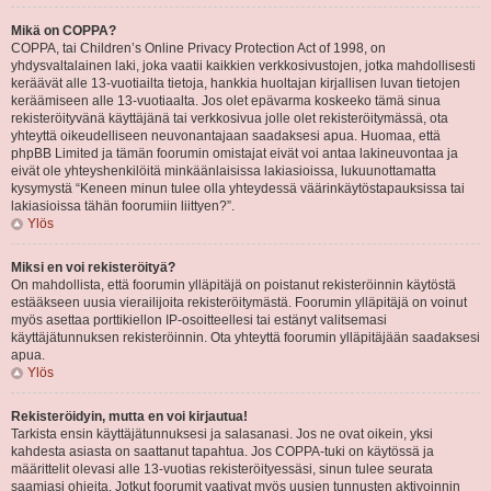
Mikä on COPPA?
COPPA, tai Children’s Online Privacy Protection Act of 1998, on
yhdysvaltalainen laki, joka vaatii kaikkien verkkosivustojen, jotka mahdollisesti
keräävät alle 13-vuotiailta tietoja, hankkia huoltajan kirjallisen luvan tietojen
keräämiseen alle 13-vuotiaalta. Jos olet epävarma koskeeko tämä sinua
rekisteröityvänä käyttäjänä tai verkkosivua jolle olet rekisteröitymässä, ota
yhteyttä oikeudelliseen neuvonantajaan saadaksesi apua. Huomaa, että
phpBB Limited ja tämän foorumin omistajat eivät voi antaa lakineuvontaa ja
eivät ole yhteyshenkilöitä minkäänlaisissa lakiasioissa, lukuunottamatta
kysymystä “Keneen minun tulee olla yhteydessä väärinkäytöstapauksissa tai
lakiasioissa tähän foorumiin liittyen?”.
Ylös
Miksi en voi rekisteröityä?
On mahdollista, että foorumin ylläpitäjä on poistanut rekisteröinnin käytöstä
estääkseen uusia vierailijoita rekisteröitymästä. Foorumin ylläpitäjä on voinut
myös asettaa porttikiellon IP-osoitteellesi tai estänyt valitsemasi
käyttäjätunnuksen rekisteröinnin. Ota yhteyttä foorumin ylläpitäjään saadaksesi
apua.
Ylös
Rekisteröidyin, mutta en voi kirjautua!
Tarkista ensin käyttäjätunnuksesi ja salasanasi. Jos ne ovat oikein, yksi
kahdesta asiasta on saattanut tapahtua. Jos COPPA-tuki on käytössä ja
määrittelit olevasi alle 13-vuotias rekisteröityessäsi, sinun tulee seurata
saamiasi ohjeita. Jotkut foorumit vaativat myös uusien tunnusten aktivoinnin