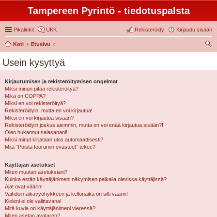
Tampereen Pyrintö - tiedotuspalsta
Pikalinkit
UKK
Rekisteröidy
Kirjaudu sisään
Koti
Etusivu
tsi
Usein kysyttyä
Kirjautumisen ja rekisteröitymisen ongelmat
Miksi minun pitää rekisteröityä?
Mikä on COPPA?
Miksi en voi rekisteröityä?
Rekisteröidyin, mutta en voi kirjautua!
Miksi en voi kirjautua sisään?
Rekisteröidyin joskus aiemmin, mutta en voi enää kirjautua sisään?!
Olen hukannut salasanani!
Miksi minut kirjataan ulos automaattisesti?
Mitä “Poista foorumin evästeet” tekee?
Käyttäjän asetukset
Miten muutan asetuksiani?
Kuinka estän käyttäjänimeni näkymisen paikalla olevissa käyttäjissä?
Ajat ovat väärin!
Vaihdoin aikavyöhykkeen ja kellonaika on silti väärin!
Kieleni ei ole valittavana!
Mitä kuvia on käyttäjänimeni vieressä?
Miten asetan avataren?