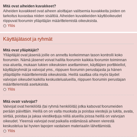
Mitä ovat aiheiden kuvakkeet?
Aiheiden kuvakkeet ovat aiheen aloittajan valitsemia kuvakkeita joiden on
tarkoitus kuvastaa niiden sisältöä. Aiheiden kuvakkeiden käyttöoikeudet
riippuvat foorumin ylläpitäjän määrittelemistä oikeuksista.
Ylös
Käyttäjätasot ja ryhmät
Mitä ovat ylläpitäjät?
Ylläpitäjät ovat jäseniä joille on annettu korkeimman tason kontrolli koko
foorumiin. Nämä jäsenet voivat hallita foorumin kaikkia foorumin toiminnan
osa-alueita, mukaan lukien oikeuksien asettaminen, käyttäjien porttikiellot,
käyttäjäryhmät ja valvojat yms., riippuen foorumin perustajasta ja hänen
ylläpitäjille määrittelemistä oikeuksista. Heillä saattaa olla myös täydet
valvojan oikeudet kaikilla keskustelualueilla, riippuen foorumin perustajan
määrittelemistä asetuksista.
Ylös
Mitä ovatr valvojat?
Valvojat ovat henkilöitä (tai ryhmä henkilöitä) jotka katsovat foorumeiden
perään päivittäin. Heillä on on valta muokata ja poistaa viestejä ja lukita, avata,
siirtää, poistaa ja jakaa viestiketjuja niillä alueilla joissa heillä on valvojan
oikeudet. Yleensä valvojat ovat paikalla estämässä aiheen vierestä
keskustelua tai hyvien tapojen vastaisen materiaalin lähettämistä.
Ylös