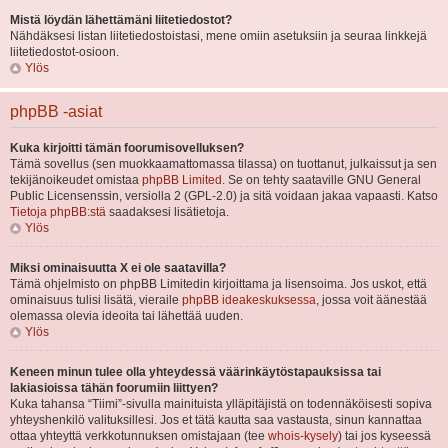
Mistä löydän lähettämäni liitetiedostot?
Nähdäksesi listan liitetiedostoistasi, mene omiin asetuksiin ja seuraa linkkejä
liitetiedostot-osioon.
Ylös
phpBB -asiat
Kuka kirjoitti tämän foorumisovelluksen?
Tämä sovellus (sen muokkaamattomassa tilassa) on tuottanut, julkaissut ja sen
tekijänoikeudet omistaa
phpBB Limited
. Se on tehty saataville GNU General
Public Licensenssin, versiolla 2 (GPL-2.0) ja sitä voidaan jakaa vapaasti. Katso
Tietoja phpBB:stä
saadaksesi lisätietoja.
Ylös
Miksi ominaisuutta X ei ole saatavilla?
Tämä ohjelmisto on phpBB Limitedin kirjoittama ja lisensoima. Jos uskot, että
ominaisuus tulisi lisätä, vieraile
phpBB ideakeskuksessa
, jossa voit äänestää
olemassa olevia ideoita tai lähettää uuden.
Ylös
Keneen minun tulee olla yhteydessä väärinkäytöstapauksissa tai
lakiasioissa tähän foorumiin liittyen?
Kuka tahansa “Tiimi”-sivulla mainituista ylläpitäjistä on todennäköisesti sopiva
yhteyshenkilö valituksillesi. Jos et tätä kautta saa vastausta, sinun kannattaa
ottaa yhteyttä verkkotunnuksen omistajaan (tee
whois-kysely
) tai jos kyseessä