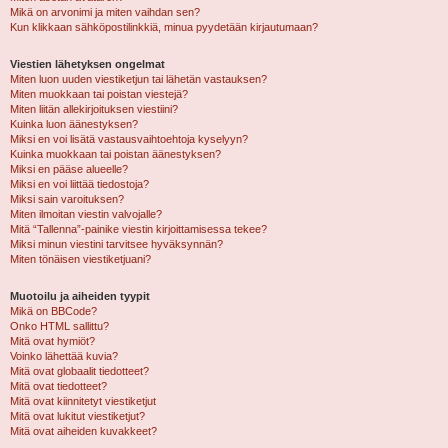
Mikä on arvonimi ja miten vaihdan sen?
Kun klikkaan sähköpostilinkkiä, minua pyydetään kirjautumaan?
Viestien lähetyksen ongelmat
Miten luon uuden viestiketjun tai lähetän vastauksen?
Miten muokkaan tai poistan viestejä?
Miten liitän allekirjoituksen viestiini?
Kuinka luon äänestyksen?
Miksi en voi lisätä vastausvaihtoehtoja kyselyyn?
Kuinka muokkaan tai poistan äänestyksen?
Miksi en pääse alueelle?
Miksi en voi liittää tiedostoja?
Miksi sain varoituksen?
Miten ilmoitan viestin valvojalle?
Mitä “Tallenna”-painike viestin kirjoittamisessa tekee?
Miksi minun viestini tarvitsee hyväksynnän?
Miten tönäisen viestiketjuani?
Muotoilu ja aiheiden tyypit
Mikä on BBCode?
Onko HTML sallittu?
Mitä ovat hymiöt?
Voinko lähettää kuvia?
Mitä ovat globaalit tiedotteet?
Mitä ovat tiedotteet?
Mitä ovat kiinnitetyt viestiketjut
Mitä ovat lukitut viestiketjut?
Mitä ovat aiheiden kuvakkeet?