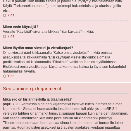
Hakusi palautti liian monta tulosta ja palvelin ei pystynyt käsittelemään niitä.
Käytä “Tarkennettua hakua” ja ole tarkempi hakuehdoissa ja alueissa joilta
etsit.
Ylös
Miten etsin käyttäjiä?
Vieraile “Käyttäjät”-sivulla ja klikkaa “Etsi käyttäjä”-linkkiä.
Ylös
Miten löydän omat viestini ja viestiketjuni?
Omat viestisi näet klikkaamalla “Katso omia viestejäsi”-linkkiä omissa
asetuksissa tai klikkaamalla “Etsi käyttäjän viesteistä”-linkkiä omalla
profiilisivullasi tai klikkaamalla “Pikalinkit”-valikkoa foorumin ylälaidassa.
Etsiäksesi omia viestiketjuja, käytä tarkennettua hakua ja täytä sen hakuehdot
haluamallasi tavalla.
Ylös
Seuraaminen ja kirjanmerkit
Mikä ero on kirjanmerkillä ja tilaamisella?
phpBB 3.0 -versiossa aiheiden kirjanmerkit toimivat kuten internet-selaimen
kirjanmerkit. Sinua ei huomautettu jos aiheeseen tuli päivitys. phpBB 3.1 -
versiosta lähtien kirjanmerkit toimivat samaan tapaan kuin aiheiden tilaaminen.
Voit saada ilmoituksen kun aihe josta sinulla on kirjanmerkki päivittyy.
Tilaaminen puolestaan huomauttaa sinua kun aiheeseen tai foorumiin tulee
päivitys. Huomautusten asetukset ja tilausten asetukset voidaan määrittää