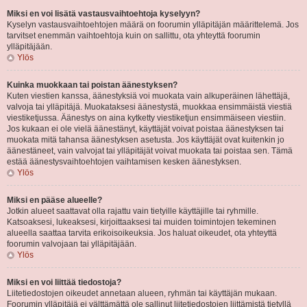
Miksi en voi lisätä vastausvaihtoehtoja kyselyyn?
Kyselyn vastausvaihtoehtojen määrä on foorumin ylläpitäjän määrittelemä. Jos
tarvitset enemmän vaihtoehtoja kuin on sallittu, ota yhteyttä foorumin
ylläpitäjään.
Ylös
Kuinka muokkaan tai poistan äänestyksen?
Kuten viestien kanssa, äänestyksiä voi muokata vain alkuperäinen lähettäjä,
valvoja tai ylläpitäjä. Muokataksesi äänestystä, muokkaa ensimmäistä viestiä
viestiketjussa. Äänestys on aina kytketty viestiketjun ensimmäiseen viestiin.
Jos kukaan ei ole vielä äänestänyt, käyttäjät voivat poistaa äänestyksen tai
muokata mitä tahansa äänestyksen asetusta. Jos käyttäjät ovat kuitenkin jo
äänestäneet, vain valvojat tai ylläpitäjät voivat muokata tai poistaa sen. Tämä
estää äänestysvaihtoehtojen vaihtamisen kesken äänestyksen.
Ylös
Miksi en pääse alueelle?
Jotkin alueet saattavat olla rajattu vain tietyille käyttäjille tai ryhmille.
Katsoaksesi, lukeaksesi, kirjoittaaksesi tai muiden toimintojen tekeminen
alueella saattaa tarvita erikoisoikeuksia. Jos haluat oikeudet, ota yhteyttä
foorumin valvojaan tai ylläpitäjään.
Ylös
Miksi en voi liittää tiedostoja?
Liitetiedostojen oikeudet annetaan alueen, ryhmän tai käyttäjän mukaan.
Foorumin ylläpitäjä ei välttämättä ole sallinut liitetiedostojen liittämistä tietyllä