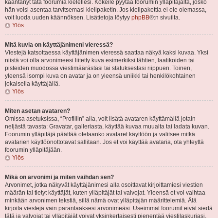
kääntänyt tätä foorumia kielellesi. Kokeile pyytää foorumin ylläpitäjältä, josko
hän voisi asentaa tarvitsemasi kielipaketin. Jos kielipakettia ei ole olemassa,
voit luoda uuden käännöksen. Lisätietoja löytyy
phpBB
®:n sivuilta.
Ylös
Mitä kuvia on käyttäjänimeni vieressä?
Viestejä katsottaessa käyttäjänimen vieressä saattaa näkyä kaksi kuvaa. Yksi
niistä voi olla arvonimeesi liitetty kuva esimerkiksi tähtien, laatikoiden tai
pisteiden muodossa viestimäärästäsi tai statuksestasi riippuen. Toinen,
yleensä isompi kuva on avatar ja on yleensä uniikki tai henkilökohtainen
jokaisella käyttäjällä.
Ylös
Miten asetan avataren?
Omissa asetuksissa, “Profiilin” alla, voit lisätä avataren käyttämällä jotain
neljästä tavasta: Gravatar, galleriasta, käyttää kuvaa muualta tai ladata kuvan.
Foorumin ylläpitäjä päättää otetaanko avataret käyttöön ja valitsee mitkä
avatarien käyttöönottotavat sallitaan. Jos et voi käyttää avataria, ota yhteyttä
foorumin ylläpitäjään.
Ylös
Mikä on arvonimi ja miten vaihdan sen?
Arvonimet, jotka näkyvät käyttäjänimesi alla osoittavat kirjoittamiesi viestien
määrän tai tietyt käyttäjät, kuten ylläpitäjät tai valvojat. Yleensä et voi vaihtaa
minkään arvonimen tekstiä, sillä nämä ovat ylläpitäjän määrittelemiä. Älä
kirjoita viestejä vain parantaaksesi arvonimeäsi. Useimmat foorumit eivät siedä
tätä ja valvojat tai ylläpitäjät voivat yksinkertaisesti pienentää viestilaskuriasi.