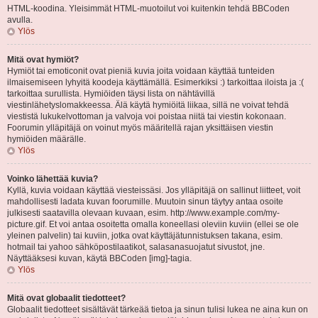
HTML-koodina. Yleisimmät HTML-muotoilut voi kuitenkin tehdä BBCoden
avulla.
Ylös
Mitä ovat hymiöt?
Hymiöt tai emoticonit ovat pieniä kuvia joita voidaan käyttää tunteiden
ilmaisemiseen lyhyitä koodeja käyttämällä. Esimerkiksi :) tarkoittaa iloista ja :(
tarkoittaa surullista. Hymiöiden täysi lista on nähtävillä
viestinlähetyslomakkeessa. Älä käytä hymiöitä liikaa, sillä ne voivat tehdä
viestistä lukukelvottoman ja valvoja voi poistaa niitä tai viestin kokonaan.
Foorumin ylläpitäjä on voinut myös määritellä rajan yksittäisen viestin
hymiöiden määrälle.
Ylös
Voinko lähettää kuvia?
Kyllä, kuvia voidaan käyttää viesteissäsi. Jos ylläpitäjä on sallinut liitteet, voit
mahdollisesti ladata kuvan foorumille. Muutoin sinun täytyy antaa osoite
julkisesti saatavilla olevaan kuvaan, esim. http://www.example.com/my-
picture.gif. Et voi antaa osoitetta omalla koneellasi oleviin kuviin (ellei se ole
yleinen palvelin) tai kuviin, jotka ovat käyttäjätunnistuksen takana, esim.
hotmail tai yahoo sähköpostilaatikot, salasanasuojatut sivustot, jne.
Näyttääksesi kuvan, käytä BBCoden [img]-tagia.
Ylös
Mitä ovat globaalit tiedotteet?
Globaalit tiedotteet sisältävät tärkeää tietoa ja sinun tulisi lukea ne aina kun on