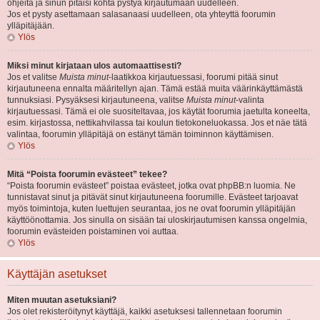
ohjeita ja sinun pitäisi kohta pystyä kirjautumaan uudelleen.
Jos et pysty asettamaan salasanaasi uudelleen, ota yhteyttä foorumin
ylläpitäjään.
Ylös
Miksi minut kirjataan ulos automaattisesti?
Jos et valitse
Muista minut
-laatikkoa kirjautuessasi, foorumi pitää sinut
kirjautuneena ennalta määritellyn ajan. Tämä estää muita väärinkäyttämästä
tunnuksiasi. Pysyäksesi kirjautuneena, valitse
Muista minut
-valinta
kirjautuessasi. Tämä ei ole suositeltavaa, jos käytät foorumia jaetulta koneelta,
esim. kirjastossa, nettikahvilassa tai koulun tietokoneluokassa. Jos et näe tätä
valintaa, foorumin ylläpitäjä on estänyt tämän toiminnon käyttämisen.
Ylös
Mitä “Poista foorumin evästeet” tekee?
“Poista foorumin evästeet” poistaa evästeet, jotka ovat phpBB:n luomia. Ne
tunnistavat sinut ja pitävät sinut kirjautuneena foorumille. Evästeet tarjoavat
myös toimintoja, kuten luettujen seurantaa, jos ne ovat foorumin ylläpitäjän
käyttöönottamia. Jos sinulla on sisään tai uloskirjautumisen kanssa ongelmia,
foorumin evästeiden poistaminen voi auttaa.
Ylös
Käyttäjän asetukset
Miten muutan asetuksiani?
Jos olet rekisteröitynyt käyttäjä, kaikki asetuksesi tallennetaan foorumin