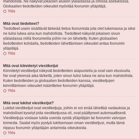
mahdolista. Ne näkyvät jokaisen alueen ylälaidassa ja omissa asetuksissa.
Globaalien tiedotteiden oikeudet myöntää foorumin ylläpitäjä.
Ylös
Mitä ovat tiedotteet?
Tiedotteet usein sisältävät tärkeää tietoa foorumista jota olet lukemassa ja siksi
ne tulisi lukea aina kun mahdollista. Tiedotteet näkyvät jokaisen sivun
ylälaidassa niillä foorumeilla joihin ne on lähetetty. Kuten globaalien
tiedotteiden kohdalla, tiedotteiden lähettämisen oikeudet antaa foorumin
ylläpitäjä.
Ylös
Mitä ovat kiinnitetyt viestiketjut
Kiinnitetyt viestiketjut näkyvät tiedotteiden alapuolella ja ovat vain etusivulla.
Ne ovat yleensä aika tärkeitä, joten sinun tulisi lukea ne aina kun mahdollista.
Kuten tiedotteiden ja globaalien tiedotteiden kanssa, viestiketjujen
kiinnittämisen oikeudet määrittelee foorumin ylläpitäjä.
Ylös
Mitä ovat lukitut viestiketjut?
Lukitut viestiketjut ovat viestiketjuja, joihin ei voi enää lähettää vastauksia ja
mahdolliset kyselyt joita viestiketjussa oli, ovat päättyneet automaattisesti.
Viestiketjuja voidaan lukita useista syistä ylläpitäjän tai foorumin valvojan
toimesta. Saatat myös pystyä lukitsemaan oman viestiketjusi, mutta tämä
riippuu foorumin ylläpitäjän antamista oikeuksista.
Ylös