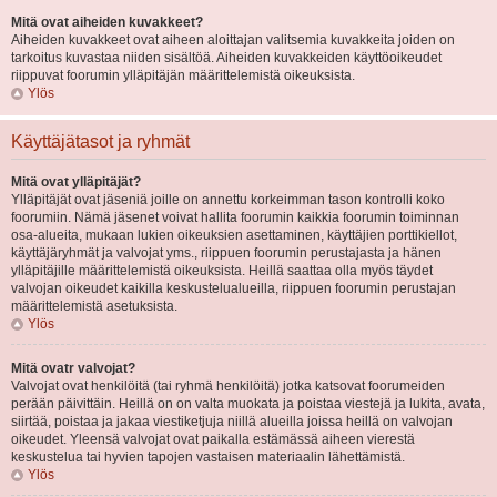
Mitä ovat aiheiden kuvakkeet?
Aiheiden kuvakkeet ovat aiheen aloittajan valitsemia kuvakkeita joiden on
tarkoitus kuvastaa niiden sisältöä. Aiheiden kuvakkeiden käyttöoikeudet
riippuvat foorumin ylläpitäjän määrittelemistä oikeuksista.
Ylös
Käyttäjätasot ja ryhmät
Mitä ovat ylläpitäjät?
Ylläpitäjät ovat jäseniä joille on annettu korkeimman tason kontrolli koko
foorumiin. Nämä jäsenet voivat hallita foorumin kaikkia foorumin toiminnan
osa-alueita, mukaan lukien oikeuksien asettaminen, käyttäjien porttikiellot,
käyttäjäryhmät ja valvojat yms., riippuen foorumin perustajasta ja hänen
ylläpitäjille määrittelemistä oikeuksista. Heillä saattaa olla myös täydet
valvojan oikeudet kaikilla keskustelualueilla, riippuen foorumin perustajan
määrittelemistä asetuksista.
Ylös
Mitä ovatr valvojat?
Valvojat ovat henkilöitä (tai ryhmä henkilöitä) jotka katsovat foorumeiden
perään päivittäin. Heillä on on valta muokata ja poistaa viestejä ja lukita, avata,
siirtää, poistaa ja jakaa viestiketjuja niillä alueilla joissa heillä on valvojan
oikeudet. Yleensä valvojat ovat paikalla estämässä aiheen vierestä
keskustelua tai hyvien tapojen vastaisen materiaalin lähettämistä.
Ylös