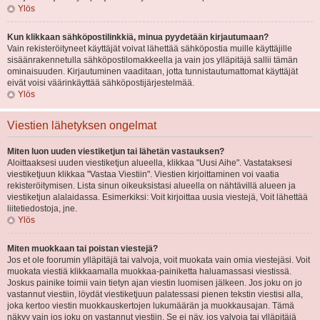
Ylös
Kun klikkaan sähköpostilinkkiä, minua pyydetään kirjautumaan?
Vain rekisteröityneet käyttäjät voivat lähettää sähköpostia muille käyttäjille
sisäänrakennetulla sähköpostilomakkeella ja vain jos ylläpitäjä sallii tämän
ominaisuuden. Kirjautuminen vaaditaan, jotta tunnistautumattomat käyttäjät
eivät voisi väärinkäyttää sähköpostijärjestelmää.
Ylös
Viestien lähetyksen ongelmat
Miten luon uuden viestiketjun tai lähetän vastauksen?
Aloittaaksesi uuden viestiketjun alueella, klikkaa "Uusi Aihe". Vastataksesi
viestiketjuun klikkaa "Vastaa Viestiin". Viestien kirjoittaminen voi vaatia
rekisteröitymisen. Lista sinun oikeuksistasi alueella on nähtävillä alueen ja
viestiketjun alalaidassa. Esimerkiksi: Voit kirjoittaa uusia viestejä, Voit lähettää
liitetiedostoja, jne.
Ylös
Miten muokkaan tai poistan viestejä?
Jos et ole foorumin ylläpitäjä tai valvoja, voit muokata vain omia viestejäsi. Voit
muokata viestiä klikkaamalla muokkaa-painiketta haluamassasi viestissä.
Joskus painike toimii vain tietyn ajan viestin luomisen jälkeen. Jos joku on jo
vastannut viestiin, löydät viestiketjuun palatessasi pienen tekstin viestisi alla,
joka kertoo viestin muokkauskertojen lukumäärän ja muokkausajan. Tämä
näkyy vain jos joku on vastannut viestiin. Se ei näy, jos valvoja tai ylläpitäjä