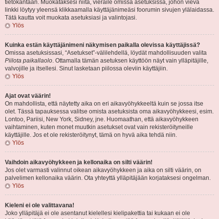
tietokantaan. Muokataksesi niitä, vieraile omissa asetuksissa, johon vievä
linkki löytyy yleensä klikkaamalla käyttäjänimeäsi foorumin sivujen ylälaidassa.
Tätä kautta voit muokata asetuksiasi ja valintojasi.
Ylös
Kuinka estän käyttäjänimeni näkymisen paikalla olevissa käyttäjissä?
Omissa asetuksissasi, “Asetukset”-välilehdellä, löydät mahdollisuuden valita
Piilota paikallaolo
. Ottamalla tämän asetuksen käyttöön näyt vain ylläpitäjille,
valvojille ja itsellesi. Sinut lasketaan piilossa oleviin käyttäjiin.
Ylös
Ajat ovat väärin!
On mahdollista, että näytetty aika on eri aikavyöhykkeeltä kuin se jossa itse
olet. Tässä tapauksessa valitse omista asetuksista oma aikavyöhykkeesi, esim.
Lontoo, Pariisi, New York, Sidney, jne. Huomaathan, että aikavyöhykkeen
vaihtaminen, kuten monet muutkin asetukset ovat vain rekisteröityneille
käyttäjille. Jos et ole rekisteröitynyt, tämä on hyvä aika tehdä niin.
Ylös
Vaihdoin aikavyöhykkeen ja kellonaika on silti väärin!
Jos olet varmasti valinnut oikean aikavyöhykkeen ja aika on silti väärin, on
palvelimen kellonaika väärin. Ota yhteyttä ylläpitäjään korjataksesi ongelman.
Ylös
Kieleni ei ole valittavana!
Joko ylläpitäjä ei ole asentanut kielellesi kielipakettia tai kukaan ei ole