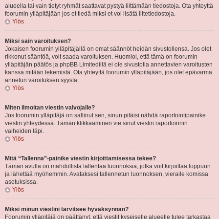
alueella tai vain tietyt ryhmät saattavat pystyä liittämään tiedostoja. Ota yhteyttä
foorumin ylläpitäjään jos et tiedä miksi et voi lisätä liitetiedostoja.
Ylös
Miksi sain varoituksen?
Jokaisen foorumin ylläpitäjällä on omat säännöt heidän sivustollensa. Jos olet
rikkonut sääntöä, voit saada varoituksen. Huomioi, että tämä on foorumin
ylläpitäjän päätös ja phpBB Limitedillä ei ole sivustolla annettavien varoitusten
kanssa mitään tekemistä. Ota yhteyttä foorumin ylläpitäjään, jos olet epävarma
annetun varoituksen syystä.
Ylös
Miten ilmoitan viestin valvojalle?
Jos foorumin ylläpitäjä on sallinut sen, sinun pitäisi nähdä raportointipainike
viestin yhteydessä. Tämän klikkaaminen vie sinut viestin raportoinnin
vaiheiden läpi.
Ylös
Mitä “Tallenna”-painike viestin kirjoittamisessa tekee?
Tämän avulla on mahdollista tallentaa luonnoksia, jotka voit kirjoittaa loppuun
ja lähettää myöhemmin. Avataksesi tallennetun luonnoksen, vieraile komissa
asetuksissa.
Ylös
Miksi minun viestini tarvitsee hyväksynnän?
Foorumin ylläpitäjä on päättänyt, että viestit kyseiselle alueelle tulee tarkastaa