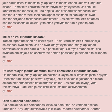
joko sinun itsesi toimesta tai ylläpitäjän toimesta ennen kuin voit kirjautua
sisään. Tämä tieto kerrottiin rekisteröitymisen yhteydessä. Jos sinulle
lähetettiin sähköpostia, seuraa ohjeita. Jos et saanut sähköpostia, olet
saattanut antaa virheellisen sähköpostiosoitteen tai sähköpostit ovat
saattaneet jäädä roskapostisuodattimeen. Jos olet varma, että antamasi
sähköpostiosoite oli oikein, yritä ottaa yhteyttä foorumin ylläpitäjään.
Ylös
Miksi en voi kirjautua sisään?
Tämän tapahtumiseen on useita syitä. Ensin, varmista että tunnuksesi ja
salasanasi ovat oikein. Jos ne ovat, ota yhteyttä foorumin ylläpitäjään
varmistaaksesi, että sinulla ei ole porttikieltoja. On myös mahdollista, että
sivuston omistajalla on asetusvirhe heidän päässään ja heidän pitäisi korjata
se.
Ylös
Rekisteröidyin joskus aiemmin, mutta en voi enää kirjautua sisään?!
On mahdollista, että ylläpitäjä on poistanut käyttäjätilisi käytöstä jostain syystä.
Useat foorumit myös poistavat käyttäjiä, jotka eivät ole kirjoittaneet pitkään
aikaan pienentääkseen tietokantansa kokoa. Jos näin on käynyt, yritä
rekisteröityä uudelleen ja osallistu keskusteluun aktiivisemmin.
Ylös
Olen hukannut salasanani!
Älä panikoi! Vaikka salasanaasi ei voida palauttaa, se voidaan asettaa
uudelleen. Käy kirjautumissivulla ja klikkaa
Unohdin salasanani
. Seuraa