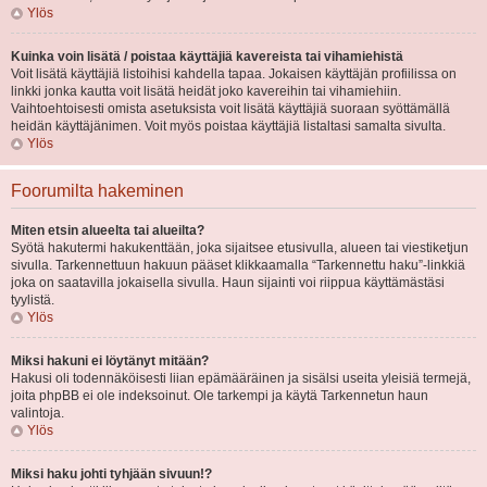
Ylös
Kuinka voin lisätä / poistaa käyttäjiä kavereista tai vihamiehistä
Voit lisätä käyttäjiä listoihisi kahdella tapaa. Jokaisen käyttäjän profiilissa on
linkki jonka kautta voit lisätä heidät joko kavereihin tai vihamiehiin.
Vaihtoehtoisesti omista asetuksista voit lisätä käyttäjiä suoraan syöttämällä
heidän käyttäjänimen. Voit myös poistaa käyttäjiä listaltasi samalta sivulta.
Ylös
Foorumilta hakeminen
Miten etsin alueelta tai alueilta?
Syötä hakutermi hakukenttään, joka sijaitsee etusivulla, alueen tai viestiketjun
sivulla. Tarkennettuun hakuun pääset klikkaamalla “Tarkennettu haku”-linkkiä
joka on saatavilla jokaisella sivulla. Haun sijainti voi riippua käyttämästäsi
tyylistä.
Ylös
Miksi hakuni ei löytänyt mitään?
Hakusi oli todennäköisesti liian epämääräinen ja sisälsi useita yleisiä termejä,
joita phpBB ei ole indeksoinut. Ole tarkempi ja käytä Tarkennetun haun
valintoja.
Ylös
Miksi haku johti tyhjään sivuun!?