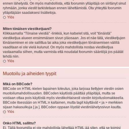
ennen lähetystä. On myös mahdollista, että foorumin ylläpitäjä on siirtänyt sinut
ryhmään, jonka viestit tarkistetaan ennen lähettämistä. Ota yhteyttä foorumin
ylläpitäjään saadaksesi lisätietoja.
Ylös
Miten tönäisen viestiketjuani?
Klikkaamalla “Tönaise viestiä” -linkkiä, kun katselet sitä, voit “tönäistä”
viestiketjua alueen ensimmäisen sivun yläosaan. Jos et näe tätä, viestiketjujen
tönäiseminen ei ole sallittua tai aika joka viestiketjujen tönäisemisen välillä
vaaditaan ei ole vielä kulunut. On myös mahdollista nostaa viestiketjua
vastaamalla siihen, mutta varmista että noudatat foorumin sääntöjä jos päätät
tehdä niin.
Ylös
Muotoilu ja aiheiden tyypit
Mikä on BBCode?
BBCode on HTML-kielen tapainen toteutus, joka tarjoaa tiettyjen viestin osien
muotoilumahdollisuuden. BBCoden käytöstä päättää ylläpitäjä, mutta se
voidaan ottaa pois käytöstä myös viestikohtaisesti viestin kirjoituslomakkeella.
BBCode itsessään on HTML:n kaltainen, mutta tagit käyttävät < ja > merkkien
sijaan hakasulkuja [ ja ]. BBCoden oppaan löydät viestinlähetyssivun kautta.
Ylös
Onko HTML sallittu?
Ei. Tällä foorumilla ei ole mahdollista lähettää HTML:ää siten, että se toimisi