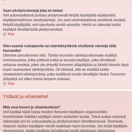
Saan yksityisviestejä joita en halua!
Voit automaattisesti poistaa yksityisviestit tietyltä käyttäjältä käyttämällä
käyttäjänhallinnan viestisääntöjä. Jos saat väärinkäytöksiä sisältäviä viestejä
tietyltä käyttäjältä, voit raportoida viestit valvojille. Heillä on oikeudet estää
käyttäjiä lähettämästä yksityisviestejä.
Ylös
Olen saanut roskapostia tai väärinkäytöksiä sisältäviä viestejä tältä
foorumilta!
Olemme pahoillamme siitä. Tämän foorumin sähköpostilomake sisältää
ominaisuuksia, jotka yrittävät estää ja seurata käyttäjiä, jotka lähettävät
sellaisia viestejä, joten ota yhteyttä foorumin ylläpitäjään ja lähetä hänelle täysi
kopio saamastasi sähköpostista. On tärkeää, että se sisältää kaikki
otsaketiedot sähköpostista, jotka sisältävät viestin lähettäjän tiedot. Foorumin
ylläpitäjä voi sitten toimia tarpeen mukaan.
Ylös
Ystävät ja vihamiehet
Mitä ovat kaveri ja vihamieslistat?
Voit käyttää näitä listoja muiden foorumin käyttäjien organisointiin.
Kaverilistalle lisätään käyttäjiä omien asetusten kautta. Tämä auttaa nopeasti
näkemään jos he ovat paikalla ja yksityisviestien lähettämisessä. Teemasta
riippuen näiden käyttäjien viestit saatetaan myös korostaa. Jos lisäät käyttäjän
vihamieheksi, kaikki käyttäjän kirjoittamat viestit piilotetaan oletuksena.