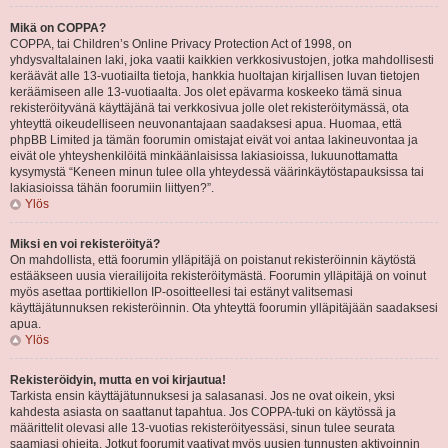
Mikä on COPPA?
COPPA, tai Children’s Online Privacy Protection Act of 1998, on
yhdysvaltalainen laki, joka vaatii kaikkien verkkosivustojen, jotka mahdollisesti
keräävät alle 13-vuotiailta tietoja, hankkia huoltajan kirjallisen luvan tietojen
keräämiseen alle 13-vuotiaalta. Jos olet epävarma koskeeko tämä sinua
rekisteröityvänä käyttäjänä tai verkkosivua jolle olet rekisteröitymässä, ota
yhteyttä oikeudelliseen neuvonantajaan saadaksesi apua. Huomaa, että
phpBB Limited ja tämän foorumin omistajat eivät voi antaa lakineuvontaa ja
eivät ole yhteyshenkilöitä minkäänlaisissa lakiasioissa, lukuunottamatta
kysymystä “Keneen minun tulee olla yhteydessä väärinkäytöstapauksissa tai
lakiasioissa tähän foorumiin liittyen?”.
Ylös
Miksi en voi rekisteröityä?
On mahdollista, että foorumin ylläpitäjä on poistanut rekisteröinnin käytöstä
estääkseen uusia vierailijoita rekisteröitymästä. Foorumin ylläpitäjä on voinut
myös asettaa porttikiellon IP-osoitteellesi tai estänyt valitsemasi
käyttäjätunnuksen rekisteröinnin. Ota yhteyttä foorumin ylläpitäjään saadaksesi
apua.
Ylös
Rekisteröidyin, mutta en voi kirjautua!
Tarkista ensin käyttäjätunnuksesi ja salasanasi. Jos ne ovat oikein, yksi
kahdesta asiasta on saattanut tapahtua. Jos COPPA-tuki on käytössä ja
määrittelit olevasi alle 13-vuotias rekisteröityessäsi, sinun tulee seurata
saamiasi ohjeita. Jotkut foorumit vaativat myös uusien tunnusten aktivoinnin