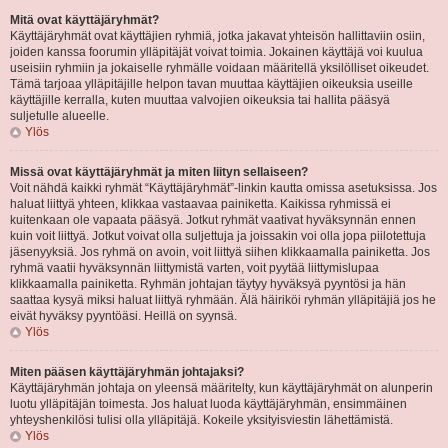
Mitä ovat käyttäjäryhmät?
Käyttäjäryhmät ovat käyttäjien ryhmiä, jotka jakavat yhteisön hallittaviin osiin,
joiden kanssa foorumin ylläpitäjät voivat toimia. Jokainen käyttäjä voi kuulua
useisiin ryhmiin ja jokaiselle ryhmälle voidaan määritellä yksilölliset oikeudet.
Tämä tarjoaa ylläpitäjille helpon tavan muuttaa käyttäjien oikeuksia useille
käyttäjille kerralla, kuten muuttaa valvojien oikeuksia tai hallita pääsyä
suljetulle alueelle.
Ylös
Missä ovat käyttäjäryhmät ja miten liityn sellaiseen?
Voit nähdä kaikki ryhmät “Käyttäjäryhmät”-linkin kautta omissa asetuksissa. Jos
haluat liittyä yhteen, klikkaa vastaavaa painiketta. Kaikissa ryhmissä ei
kuitenkaan ole vapaata pääsyä. Jotkut ryhmät vaativat hyväksynnän ennen
kuin voit liittyä. Jotkut voivat olla suljettuja ja joissakin voi olla jopa piilotettuja
jäsenyyksiä. Jos ryhmä on avoin, voit liittyä siihen klikkaamalla painiketta. Jos
ryhmä vaatii hyväksynnän liittymistä varten, voit pyytää liittymislupaa
klikkaamalla painiketta. Ryhmän johtajan täytyy hyväksyä pyyntösi ja hän
saattaa kysyä miksi haluat liittyä ryhmään. Älä häiriköi ryhmän ylläpitäjiä jos he
eivät hyväksy pyyntöäsi. Heillä on syynsä.
Ylös
Miten pääsen käyttäjäryhmän johtajaksi?
Käyttäjäryhmän johtaja on yleensä määritelty, kun käyttäjäryhmät on alunperin
luotu ylläpitäjän toimesta. Jos haluat luoda käyttäjäryhmän, ensimmäinen
yhteyshenkilösi tulisi olla ylläpitäjä. Kokeile yksityisviestin lähettämistä.
Ylös