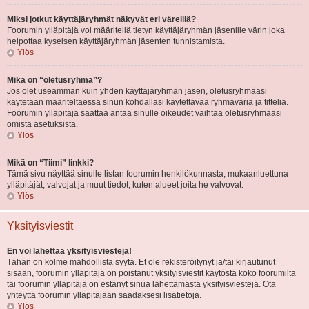
Miksi jotkut käyttäjäryhmät näkyvät eri väreillä?
Foorumin ylläpitäjä voi määritellä tietyn käyttäjäryhmän jäsenille värin joka
helpottaa kyseisen käyttäjäryhmän jäsenten tunnistamista.
Ylös
Mikä on “oletusryhmä”?
Jos olet useamman kuin yhden käyttäjäryhmän jäsen, oletusryhmääsi
käytetään määriteltäessä sinun kohdallasi käytettävää ryhmäväriä ja titteliä.
Foorumin ylläpitäjä saattaa antaa sinulle oikeudet vaihtaa oletusryhmääsi
omista asetuksista.
Ylös
Mikä on “Tiimi” linkki?
Tämä sivu näyttää sinulle listan foorumin henkilökunnasta, mukaanluettuna
ylläpitäjät, valvojat ja muut tiedot, kuten alueet joita he valvovat.
Ylös
Yksityisviestit
En voi lähettää yksityisviestejä!
Tähän on kolme mahdollista syytä. Et ole rekisteröitynyt ja/tai kirjautunut
sisään, foorumin ylläpitäjä on poistanut yksityisviestit käytöstä koko foorumilta
tai foorumin ylläpitäjä on estänyt sinua lähettämästä yksityisviestejä. Ota
yhteyttä foorumin ylläpitäjään saadaksesi lisätietoja.
Ylös