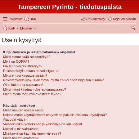
Tampereen Pyrintö - tiedotuspalsta
Pikalinkit
UKK
Rekisteröidy
Kirjaudu sisään
Koti
Etusivu
tsi
Usein kysyttyä
Kirjautumisen ja rekisteröitymisen ongelmat
Miksi minun pitää rekisteröityä?
Mikä on COPPA?
Miksi en voi rekisteröityä?
Rekisteröidyin, mutta en voi kirjautua!
Miksi en voi kirjautua sisään?
Rekisteröidyin joskus aiemmin, mutta en voi enää kirjautua sisään?!
Olen hukannut salasanani!
Miksi minut kirjataan ulos automaattisesti?
Mitä “Poista foorumin evästeet” tekee?
Käyttäjän asetukset
Miten muutan asetuksiani?
Kuinka estän käyttäjänimeni näkymisen paikalla olevissa käyttäjissä?
Ajat ovat väärin!
Vaihdoin aikavyöhykkeen ja kellonaika on silti väärin!
Kieleni ei ole valittavana!
Mitä kuvia on käyttäjänimeni vieressä?
Miten asetan avataren?