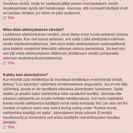
muokkaa viestiä, mutta he saattavat jättää pienen huomautuksen viestin
muokkaamisen syistä niin halutessaan. Huomaa, että normaalit käyttäjät eivät
voi poistaa viestejä, jos niihin on joku vastannut.
Ylös
Miten liitän allekirjoituksen viestiini?
Lisätäksesi allekirjoituksen viestiisi, sinun täytyy ensin luoda sellainen omissa
asetuksissa. Kun olet luonut sellaisen, voit valita
Lisää allekirjoitus
-valinnan
viestin kirjoituslomakkeessa. Voit myös lisätä allekirjoituksen automaattisesti
aina kaikkiin viesteihisi tekemällä valinnan omissa asetuksissa. Jos teet niin,
voit silti estää allekirjoituksen liittämisen yksittäiseen viestiin poistamalla
valinnan viestinkirjoituslomakkeessa.
Ylös
Kuinka luon äänestyksen?
Kun kirjoitat uuta viestiketjua tai muokkaat viestiketjun ensimmäistä viestiä,
klikkaa "Luo äänestys"-välilehteä viestilomakkeen alapuolella. Jos et näe tätä
välilehteä, sinulla ei ole tarvittavia oikeuksia äänestysten luomiseen. Syötä
otsikko ja ainakin kaksi vaihtoehtoa niille varattuihin kenttiin. Varmista että
jokainen vaihtoehto on omalla rivillään tekstikentässä. Voit myös määritellä
kuinka monta vaihtoehtoa käyttäjät voivat valita kohdasta You can also set the
number of options users may select during voting under “Kuinka monta
vaihtoehtoa käyttäjä voi valita”, äänestyksen kesto päivinä (0 kestää
loputtomasti) ja viimeisenä voit antaa käyttäjille mahdollisuuden muuttaa
ääntään.
Ylös