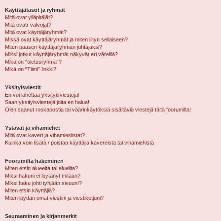
Käyttäjätasot ja ryhmät
Mitä ovat ylläpitäjät?
Mitä ovatr valvojat?
Mitä ovat käyttäjäryhmät?
Missä ovat käyttäjäryhmät ja miten liityn sellaiseen?
Miten pääsen käyttäjäryhmän johtajaksi?
Miksi jotkut käyttäjäryhmät näkyvät eri väreillä?
Mikä on “oletusryhmä”?
Mikä on “Tiimi” linkki?
Yksityisviestit
En voi lähettää yksityisviestejä!
Saan yksityisviestejä joita en halua!
Olen saanut roskapostia tai väärinkäytöksiä sisältäviä viestejä tältä foorumilta!
Ystävät ja vihamiehet
Mitä ovat kaveri ja vihamieslistat?
Kuinka voin lisätä / poistaa käyttäjiä kavereista tai vihamiehistä
Foorumilta hakeminen
Miten etsin alueelta tai alueilta?
Miksi hakuni ei löytänyt mitään?
Miksi haku johti tyhjään sivuun!?
Miten etsin käyttäjiä?
Miten löydän omat viestini ja viestiketjuni?
Seuraaminen ja kirjanmerkit