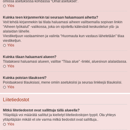
omissa asetuksissa kohdassa “Omat asetukset”.
Ylös
Kuinka teen kirjanmerkin tai seuraan haluamaani aihetta?
Voit tehdä kirjanmekin tai tilata haluamasi aiheen valitsemalla sopivan linkin
“Aiheen työkalut” -valikossa, joka on sijoitettu kätevästi keskustelun ylä- ja
alalaidan lähelle.
Viestiketjuun vastaaminen ja valinta “Huomauta kun vastaus lähetetään” tilaa
viestiketjun.
Ylös
Kuinka tilaan haluamani alueen?
Tilataksesi haluamasi alueen, valitse “Tilaa alue” -linkki, aluesivun alalaidassa.
Ylös
Kuinka poistan tilaukseni?
Poistaaksesi tilauksiasi, mene omiin asetuksiisi ja seuraa linkkejä tilauksiisi.
Ylös
Liitetiedostot
Mitkä liitetiedostot ovat sallittuja tällä alueella?
Ylläpitäjä voi määrätä sallitut ja kielletyt liitetiedostojen tyypit. Ota yhteys
ylläpitäjään mikäli et ole varma mitkä tiedostot ovat sallittuja..
Ylös