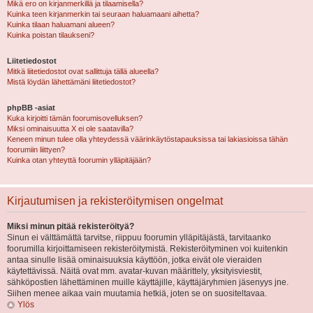
Mikä ero on kirjanmerkillä ja tilaamisella?
Kuinka teen kirjanmerkin tai seuraan haluamaani aihetta?
Kuinka tilaan haluamani alueen?
Kuinka poistan tilaukseni?
Liitetiedostot
Mitkä liitetiedostot ovat sallittuja tällä alueella?
Mistä löydän lähettämäni liitetiedostot?
phpBB -asiat
Kuka kirjoitti tämän foorumisovelluksen?
Miksi ominaisuutta X ei ole saatavilla?
Keneen minun tulee olla yhteydessä väärinkäytöstapauksissa tai lakiasioissa tähän
foorumiin liittyen?
Kuinka otan yhteyttä foorumin ylläpitäjään?
Kirjautumisen ja rekisteröitymisen ongelmat
Miksi minun pitää rekisteröityä?
Sinun ei välttämättä tarvitse, riippuu foorumin ylläpitäjästä, tarvitaanko
foorumilla kirjoittamiseen rekisteröitymistä. Rekisteröityminen voi kuitenkin
antaa sinulle lisää ominaisuuksia käyttöön, jotka eivät ole vieraiden
käytettävissä. Näitä ovat mm. avatar-kuvan määrittely, yksityisviestit,
sähköpostien lähettäminen muille käyttäjille, käyttäjäryhmien jäsenyys jne.
Siihen menee aikaa vain muutamia hetkiä, joten se on suositeltavaa.
Ylös