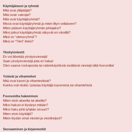
Käyttäjätasot ja ryhmät
Mitä ovat ylläpitäjät?
Mitä ovatr valvojat?
Mitä ovat käyttäjäryhmät?
Missä ovat käyttäjäryhmät ja miten liityn sellaiseen?
Miten pääsen käyttäjäryhmän johtajaksi?
Miksi jotkut käyttäjäryhmät näkyvät eri väreillä?
Mikä on “oletusryhmä”?
Mikä on “Tiimi” linkki?
Yksityisviestit
En voi lähettää yksityisviestejä!
Saan yksityisviestejä joita en halua!
Olen saanut roskapostia tai väärinkäytöksiä sisältäviä viestejä tältä foorumilta!
Ystävät ja vihamiehet
Mitä ovat kaveri ja vihamieslistat?
Kuinka voin lisätä / poistaa käyttäjiä kavereista tai vihamiehistä
Foorumilta hakeminen
Miten etsin alueelta tai alueilta?
Miksi hakuni ei löytänyt mitään?
Miksi haku johti tyhjään sivuun!?
Miten etsin käyttäjiä?
Miten löydän omat viestini ja viestiketjuni?
Seuraaminen ja kirjanmerkit