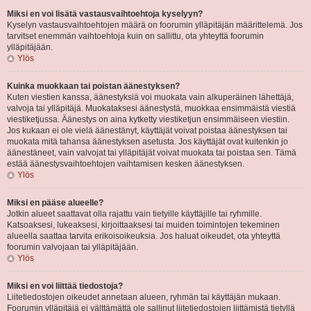
Miksi en voi lisätä vastausvaihtoehtoja kyselyyn?
Kyselyn vastausvaihtoehtojen määrä on foorumin ylläpitäjän määrittelemä. Jos
tarvitset enemmän vaihtoehtoja kuin on sallittu, ota yhteyttä foorumin
ylläpitäjään.
Ylös
Kuinka muokkaan tai poistan äänestyksen?
Kuten viestien kanssa, äänestyksiä voi muokata vain alkuperäinen lähettäjä,
valvoja tai ylläpitäjä. Muokataksesi äänestystä, muokkaa ensimmäistä viestiä
viestiketjussa. Äänestys on aina kytketty viestiketjun ensimmäiseen viestiin.
Jos kukaan ei ole vielä äänestänyt, käyttäjät voivat poistaa äänestyksen tai
muokata mitä tahansa äänestyksen asetusta. Jos käyttäjät ovat kuitenkin jo
äänestäneet, vain valvojat tai ylläpitäjät voivat muokata tai poistaa sen. Tämä
estää äänestysvaihtoehtojen vaihtamisen kesken äänestyksen.
Ylös
Miksi en pääse alueelle?
Jotkin alueet saattavat olla rajattu vain tietyille käyttäjille tai ryhmille.
Katsoaksesi, lukeaksesi, kirjoittaaksesi tai muiden toimintojen tekeminen
alueella saattaa tarvita erikoisoikeuksia. Jos haluat oikeudet, ota yhteyttä
foorumin valvojaan tai ylläpitäjään.
Ylös
Miksi en voi liittää tiedostoja?
Liitetiedostojen oikeudet annetaan alueen, ryhmän tai käyttäjän mukaan.
Foorumin ylläpitäjä ei välttämättä ole sallinut liitetiedostojen liittämistä tietyllä