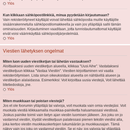
Ylös
Kun klikkaan sähköpostilinkkiä, minua pyydetään kirjautumaan?
Vain rekisteröityneet käyttäjät voivat lähettää sähköpostia muille käyttäjille
sisäänrakennetulla sähköpostilomakkeella ja vain jos ylläpitäjä sallii tämän
ominaisuuden. Kirjautuminen vaaditaan, jotta tunnistautumattomat käyttäjät
eivät voisi väärinkäyttää sähköpostijärjestelmää.
Ylös
Viestien lähetyksen ongelmat
Miten luon uuden viestiketjun tai lähetän vastauksen?
Aloittaaksesi uuden viestiketjun alueella, klikkaa "Uusi Aihe". Vastataksesi
viestiketjuun klikkaa "Vastaa Viestiin". Viestien kirjoittaminen voi vaatia
rekisteröitymisen. Lista sinun oikeuksistasi alueella on nähtävillä alueen ja
viestiketjun alalaidassa. Esimerkiksi: Voit kirjoittaa uusia viestejä, Voit lähettää
liitetiedostoja, jne.
Ylös
Miten muokkaan tai poistan viestejä?
Jos et ole foorumin ylläpitäjä tai valvoja, voit muokata vain omia viestejäsi. Voit
muokata viestiä klikkaamalla muokkaa-painiketta haluamassasi viestissä.
Joskus painike toimii vain tietyn ajan viestin luomisen jälkeen. Jos joku on jo
vastannut viestiin, löydät viestiketjuun palatessasi pienen tekstin viestisi alla,
joka kertoo viestin muokkauskertojen lukumäärän ja muokkausajan. Tämä
näkyy vain jos joku on vastannut viestiin. Se ei näy, jos valvoja tai ylläpitäjä