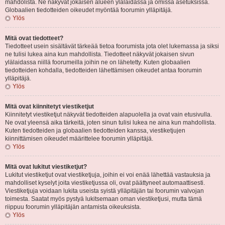
mahdolista. Ne näkyvät jokaisen alueen ylälaidassa ja omissa asetuksissa.
Globaalien tiedotteiden oikeudet myöntää foorumin ylläpitäjä.
Ylös
Mitä ovat tiedotteet?
Tiedotteet usein sisältävät tärkeää tietoa foorumista jota olet lukemassa ja siksi
ne tulisi lukea aina kun mahdollista. Tiedotteet näkyvät jokaisen sivun
ylälaidassa niillä foorumeilla joihin ne on lähetetty. Kuten globaalien
tiedotteiden kohdalla, tiedotteiden lähettämisen oikeudet antaa foorumin
ylläpitäjä.
Ylös
Mitä ovat kiinnitetyt viestiketjut
Kiinnitetyt viestiketjut näkyvät tiedotteiden alapuolella ja ovat vain etusivulla.
Ne ovat yleensä aika tärkeitä, joten sinun tulisi lukea ne aina kun mahdollista.
Kuten tiedotteiden ja globaalien tiedotteiden kanssa, viestiketjujen
kiinnittämisen oikeudet määrittelee foorumin ylläpitäjä.
Ylös
Mitä ovat lukitut viestiketjut?
Lukitut viestiketjut ovat viestiketjuja, joihin ei voi enää lähettää vastauksia ja
mahdolliset kyselyt joita viestiketjussa oli, ovat päättyneet automaattisesti.
Viestiketjuja voidaan lukita useista syistä ylläpitäjän tai foorumin valvojan
toimesta. Saatat myös pystyä lukitsemaan oman viestiketjusi, mutta tämä
riippuu foorumin ylläpitäjän antamista oikeuksista.
Ylös