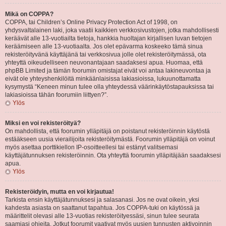
Mikä on COPPA?
COPPA, tai Children’s Online Privacy Protection Act of 1998, on
yhdysvaltalainen laki, joka vaatii kaikkien verkkosivustojen, jotka mahdollisesti
keräävät alle 13-vuotiailta tietoja, hankkia huoltajan kirjallisen luvan tietojen
keräämiseen alle 13-vuotiaalta. Jos olet epävarma koskeeko tämä sinua
rekisteröityvänä käyttäjänä tai verkkosivua jolle olet rekisteröitymässä, ota
yhteyttä oikeudelliseen neuvonantajaan saadaksesi apua. Huomaa, että
phpBB Limited ja tämän foorumin omistajat eivät voi antaa lakineuvontaa ja
eivät ole yhteyshenkilöitä minkäänlaisissa lakiasioissa, lukuunottamatta
kysymystä “Keneen minun tulee olla yhteydessä väärinkäytöstapauksissa tai
lakiasioissa tähän foorumiin liittyen?”.
Ylös
Miksi en voi rekisteröityä?
On mahdollista, että foorumin ylläpitäjä on poistanut rekisteröinnin käytöstä
estääkseen uusia vierailijoita rekisteröitymästä. Foorumin ylläpitäjä on voinut
myös asettaa porttikiellon IP-osoitteellesi tai estänyt valitsemasi
käyttäjätunnuksen rekisteröinnin. Ota yhteyttä foorumin ylläpitäjään saadaksesi
apua.
Ylös
Rekisteröidyin, mutta en voi kirjautua!
Tarkista ensin käyttäjätunnuksesi ja salasanasi. Jos ne ovat oikein, yksi
kahdesta asiasta on saattanut tapahtua. Jos COPPA-tuki on käytössä ja
määrittelit olevasi alle 13-vuotias rekisteröityessäsi, sinun tulee seurata
saamiasi ohjeita. Jotkut foorumit vaativat myös uusien tunnusten aktivoinnin