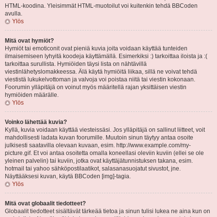
HTML-koodina. Yleisimmät HTML-muotoilut voi kuitenkin tehdä BBCoden
avulla.
Ylös
Mitä ovat hymiöt?
Hymiöt tai emoticonit ovat pieniä kuvia joita voidaan käyttää tunteiden
ilmaisemiseen lyhyitä koodeja käyttämällä. Esimerkiksi :) tarkoittaa iloista ja :(
tarkoittaa surullista. Hymiöiden täysi lista on nähtävillä
viestinlähetyslomakkeessa. Älä käytä hymiöitä liikaa, sillä ne voivat tehdä
viestistä lukukelvottoman ja valvoja voi poistaa niitä tai viestin kokonaan.
Foorumin ylläpitäjä on voinut myös määritellä rajan yksittäisen viestin
hymiöiden määrälle.
Ylös
Voinko lähettää kuvia?
Kyllä, kuvia voidaan käyttää viesteissäsi. Jos ylläpitäjä on sallinut liitteet, voit
mahdollisesti ladata kuvan foorumille. Muutoin sinun täytyy antaa osoite
julkisesti saatavilla olevaan kuvaan, esim. http://www.example.com/my-
picture.gif. Et voi antaa osoitetta omalla koneellasi oleviin kuviin (ellei se ole
yleinen palvelin) tai kuviin, jotka ovat käyttäjätunnistuksen takana, esim.
hotmail tai yahoo sähköpostilaatikot, salasanasuojatut sivustot, jne.
Näyttääksesi kuvan, käytä BBCoden [img]-tagia.
Ylös
Mitä ovat globaalit tiedotteet?
Globaalit tiedotteet sisältävät tärkeää tietoa ja sinun tulisi lukea ne aina kun on