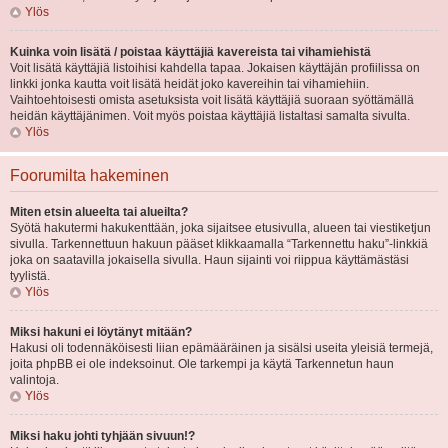
Ylös
Kuinka voin lisätä / poistaa käyttäjiä kavereista tai vihamiehistä
Voit lisätä käyttäjiä listoihisi kahdella tapaa. Jokaisen käyttäjän profiilissa on
linkki jonka kautta voit lisätä heidät joko kavereihin tai vihamiehiin.
Vaihtoehtoisesti omista asetuksista voit lisätä käyttäjiä suoraan syöttämällä
heidän käyttäjänimen. Voit myös poistaa käyttäjiä listaltasi samalta sivulta.
Ylös
Foorumilta hakeminen
Miten etsin alueelta tai alueilta?
Syötä hakutermi hakukenttään, joka sijaitsee etusivulla, alueen tai viestiketjun
sivulla. Tarkennettuun hakuun pääset klikkaamalla “Tarkennettu haku”-linkkiä
joka on saatavilla jokaisella sivulla. Haun sijainti voi riippua käyttämästäsi
tyylistä.
Ylös
Miksi hakuni ei löytänyt mitään?
Hakusi oli todennäköisesti liian epämääräinen ja sisälsi useita yleisiä termejä,
joita phpBB ei ole indeksoinut. Ole tarkempi ja käytä Tarkennetun haun
valintoja.
Ylös
Miksi haku johti tyhjään sivuun!?