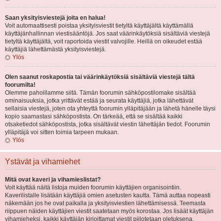
Saan yksityisviestejä joita en halua!
Voit automaattisesti poistaa yksityisviestit tietyltä käyttäjältä käyttämällä
käyttäjänhallinnan viestisääntöjä. Jos saat väärinkäytöksiä sisältäviä viestejä
tietyltä käyttäjältä, voit raportoida viestit valvojille. Heillä on oikeudet estää
käyttäjiä lähettämästä yksityisviestejä.
Ylös
Olen saanut roskapostia tai väärinkäytöksiä sisältäviä viestejä tältä
foorumilta!
Olemme pahoillamme siitä. Tämän foorumin sähköpostilomake sisältää
ominaisuuksia, jotka yrittävät estää ja seurata käyttäjiä, jotka lähettävät
sellaisia viestejä, joten ota yhteyttä foorumin ylläpitäjään ja lähetä hänelle täysi
kopio saamastasi sähköpostista. On tärkeää, että se sisältää kaikki
otsaketiedot sähköpostista, jotka sisältävät viestin lähettäjän tiedot. Foorumin
ylläpitäjä voi sitten toimia tarpeen mukaan.
Ylös
Ystävät ja vihamiehet
Mitä ovat kaveri ja vihamieslistat?
Voit käyttää näitä listoja muiden foorumin käyttäjien organisointiin.
Kaverilistalle lisätään käyttäjiä omien asetusten kautta. Tämä auttaa nopeasti
näkemään jos he ovat paikalla ja yksityisviestien lähettämisessä. Teemasta
riippuen näiden käyttäjien viestit saatetaan myös korostaa. Jos lisäät käyttäjän
vihamieheksi, kaikki käyttäjän kirjoittamat viestit piilotetaan oletuksena.