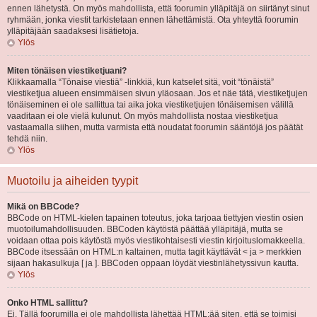
ennen lähetystä. On myös mahdollista, että foorumin ylläpitäjä on siirtänyt sinut
ryhmään, jonka viestit tarkistetaan ennen lähettämistä. Ota yhteyttä foorumin
ylläpitäjään saadaksesi lisätietoja.
Ylös
Miten tönäisen viestiketjuani?
Klikkaamalla “Tönaise viestiä” -linkkiä, kun katselet sitä, voit “tönäistä”
viestiketjua alueen ensimmäisen sivun yläosaan. Jos et näe tätä, viestiketjujen
tönäiseminen ei ole sallittua tai aika joka viestiketjujen tönäisemisen välillä
vaaditaan ei ole vielä kulunut. On myös mahdollista nostaa viestiketjua
vastaamalla siihen, mutta varmista että noudatat foorumin sääntöjä jos päätät
tehdä niin.
Ylös
Muotoilu ja aiheiden tyypit
Mikä on BBCode?
BBCode on HTML-kielen tapainen toteutus, joka tarjoaa tiettyjen viestin osien
muotoilumahdollisuuden. BBCoden käytöstä päättää ylläpitäjä, mutta se
voidaan ottaa pois käytöstä myös viestikohtaisesti viestin kirjoituslomakkeella.
BBCode itsessään on HTML:n kaltainen, mutta tagit käyttävät < ja > merkkien
sijaan hakasulkuja [ ja ]. BBCoden oppaan löydät viestinlähetyssivun kautta.
Ylös
Onko HTML sallittu?
Ei. Tällä foorumilla ei ole mahdollista lähettää HTML:ää siten, että se toimisi