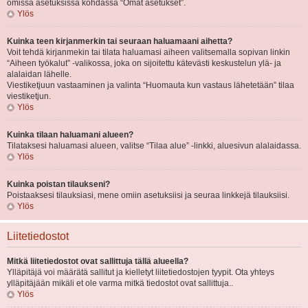
omissa asetuksissa kohdassa “Omat asetukset”.
Ylös
Kuinka teen kirjanmerkin tai seuraan haluamaani aihetta?
Voit tehdä kirjanmekin tai tilata haluamasi aiheen valitsemalla sopivan linkin
“Aiheen työkalut” -valikossa, joka on sijoitettu kätevästi keskustelun ylä- ja
alalaidan lähelle.
Viestiketjuun vastaaminen ja valinta “Huomauta kun vastaus lähetetään” tilaa
viestiketjun.
Ylös
Kuinka tilaan haluamani alueen?
Tilataksesi haluamasi alueen, valitse “Tilaa alue” -linkki, aluesivun alalaidassa.
Ylös
Kuinka poistan tilaukseni?
Poistaaksesi tilauksiasi, mene omiin asetuksiisi ja seuraa linkkejä tilauksiisi.
Ylös
Liitetiedostot
Mitkä liitetiedostot ovat sallittuja tällä alueella?
Ylläpitäjä voi määrätä sallitut ja kielletyt liitetiedostojen tyypit. Ota yhteys
ylläpitäjään mikäli et ole varma mitkä tiedostot ovat sallittuja..
Ylös