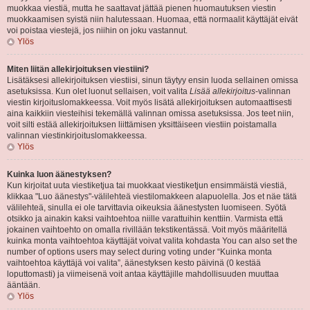
muokkaa viestiä, mutta he saattavat jättää pienen huomautuksen viestin
muokkaamisen syistä niin halutessaan. Huomaa, että normaalit käyttäjät eivät
voi poistaa viestejä, jos niihin on joku vastannut.
Ylös
Miten liitän allekirjoituksen viestiini?
Lisätäksesi allekirjoituksen viestiisi, sinun täytyy ensin luoda sellainen omissa
asetuksissa. Kun olet luonut sellaisen, voit valita
Lisää allekirjoitus
-valinnan
viestin kirjoituslomakkeessa. Voit myös lisätä allekirjoituksen automaattisesti
aina kaikkiin viesteihisi tekemällä valinnan omissa asetuksissa. Jos teet niin,
voit silti estää allekirjoituksen liittämisen yksittäiseen viestiin poistamalla
valinnan viestinkirjoituslomakkeessa.
Ylös
Kuinka luon äänestyksen?
Kun kirjoitat uuta viestiketjua tai muokkaat viestiketjun ensimmäistä viestiä,
klikkaa "Luo äänestys"-välilehteä viestilomakkeen alapuolella. Jos et näe tätä
välilehteä, sinulla ei ole tarvittavia oikeuksia äänestysten luomiseen. Syötä
otsikko ja ainakin kaksi vaihtoehtoa niille varattuihin kenttiin. Varmista että
jokainen vaihtoehto on omalla rivillään tekstikentässä. Voit myös määritellä
kuinka monta vaihtoehtoa käyttäjät voivat valita kohdasta You can also set the
number of options users may select during voting under “Kuinka monta
vaihtoehtoa käyttäjä voi valita”, äänestyksen kesto päivinä (0 kestää
loputtomasti) ja viimeisenä voit antaa käyttäjille mahdollisuuden muuttaa
ääntään.
Ylös