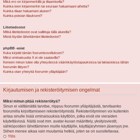
Mikä ero on kirjanmerkillä ja tilaamisella?
Kuinka teen kirjanmerkin tai seuraan haluamaani aihetta?
Kuinka tilaan haluamani alueen?
Kuinka poistan tilaukseni?
Liitetiedostot
Mitkä liitetiedostot ovat sallittuja tällä alueella?
Mistä löydän lähettämäni liitetiedostot?
phpBB -asiat
Kuka kirjoitti tämän foorumisovelluksen?
Miksi ominaisuutta X ei ole saatavilla?
Keneen minun tulee olla yhteydessä väärinkäytöstapauksissa tai lakiasioissa tähän
foorumiin liittyen?
Kuinka otan yhteyttä foorumin ylläpitäjään?
Kirjautumisen ja rekisteröitymisen ongelmat
Miksi minun pitää rekisteröityä?
Sinun ei välttämättä tarvitse, riippuu foorumin ylläpitäjästä, tarvitaanko
foorumilla kirjoittamiseen rekisteröitymistä. Rekisteröityminen voi kuitenkin
antaa sinulle lisää ominaisuuksia käyttöön, jotka eivät ole vieraiden
käytettävissä. Näitä ovat mm. avatar-kuvan määrittely, yksityisviestit,
sähköpostien lähettäminen muille käyttäjille, käyttäjäryhmien jäsenyys jne.
Siihen menee aikaa vain muutamia hetkiä, joten se on suositeltavaa.
Ylös