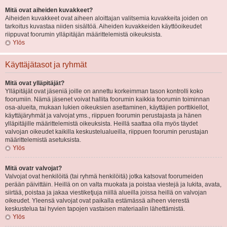
Mitä ovat aiheiden kuvakkeet?
Aiheiden kuvakkeet ovat aiheen aloittajan valitsemia kuvakkeita joiden on
tarkoitus kuvastaa niiden sisältöä. Aiheiden kuvakkeiden käyttöoikeudet
riippuvat foorumin ylläpitäjän määrittelemistä oikeuksista.
Ylös
Käyttäjätasot ja ryhmät
Mitä ovat ylläpitäjät?
Ylläpitäjät ovat jäseniä joille on annettu korkeimman tason kontrolli koko
foorumiin. Nämä jäsenet voivat hallita foorumin kaikkia foorumin toiminnan
osa-alueita, mukaan lukien oikeuksien asettaminen, käyttäjien porttikiellot,
käyttäjäryhmät ja valvojat yms., riippuen foorumin perustajasta ja hänen
ylläpitäjille määrittelemistä oikeuksista. Heillä saattaa olla myös täydet
valvojan oikeudet kaikilla keskustelualueilla, riippuen foorumin perustajan
määrittelemistä asetuksista.
Ylös
Mitä ovatr valvojat?
Valvojat ovat henkilöitä (tai ryhmä henkilöitä) jotka katsovat foorumeiden
perään päivittäin. Heillä on on valta muokata ja poistaa viestejä ja lukita, avata,
siirtää, poistaa ja jakaa viestiketjuja niillä alueilla joissa heillä on valvojan
oikeudet. Yleensä valvojat ovat paikalla estämässä aiheen vierestä
keskustelua tai hyvien tapojen vastaisen materiaalin lähettämistä.
Ylös