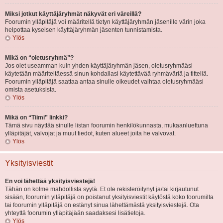
Miksi jotkut käyttäjäryhmät näkyvät eri väreillä?
Foorumin ylläpitäjä voi määritellä tietyn käyttäjäryhmän jäsenille värin joka
helpottaa kyseisen käyttäjäryhmän jäsenten tunnistamista.
Ylös
Mikä on “oletusryhmä”?
Jos olet useamman kuin yhden käyttäjäryhmän jäsen, oletusryhmääsi
käytetään määriteltäessä sinun kohdallasi käytettävää ryhmäväriä ja titteliä.
Foorumin ylläpitäjä saattaa antaa sinulle oikeudet vaihtaa oletusryhmääsi
omista asetuksista.
Ylös
Mikä on “Tiimi” linkki?
Tämä sivu näyttää sinulle listan foorumin henkilökunnasta, mukaanluettuna
ylläpitäjät, valvojat ja muut tiedot, kuten alueet joita he valvovat.
Ylös
Yksityisviestit
En voi lähettää yksityisviestejä!
Tähän on kolme mahdollista syytä. Et ole rekisteröitynyt ja/tai kirjautunut
sisään, foorumin ylläpitäjä on poistanut yksityisviestit käytöstä koko foorumilta
tai foorumin ylläpitäjä on estänyt sinua lähettämästä yksityisviestejä. Ota
yhteyttä foorumin ylläpitäjään saadaksesi lisätietoja.
Ylös