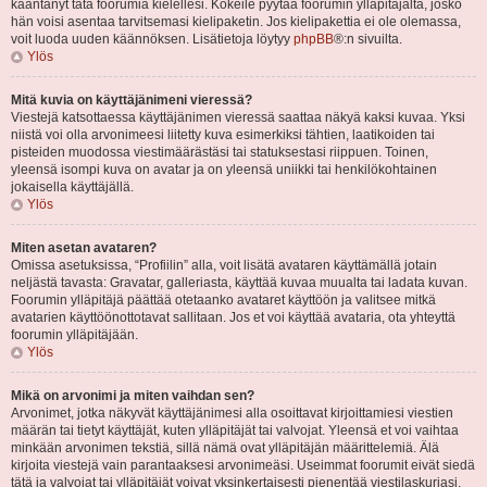
kääntänyt tätä foorumia kielellesi. Kokeile pyytää foorumin ylläpitäjältä, josko
hän voisi asentaa tarvitsemasi kielipaketin. Jos kielipakettia ei ole olemassa,
voit luoda uuden käännöksen. Lisätietoja löytyy
phpBB
®:n sivuilta.
Ylös
Mitä kuvia on käyttäjänimeni vieressä?
Viestejä katsottaessa käyttäjänimen vieressä saattaa näkyä kaksi kuvaa. Yksi
niistä voi olla arvonimeesi liitetty kuva esimerkiksi tähtien, laatikoiden tai
pisteiden muodossa viestimäärästäsi tai statuksestasi riippuen. Toinen,
yleensä isompi kuva on avatar ja on yleensä uniikki tai henkilökohtainen
jokaisella käyttäjällä.
Ylös
Miten asetan avataren?
Omissa asetuksissa, “Profiilin” alla, voit lisätä avataren käyttämällä jotain
neljästä tavasta: Gravatar, galleriasta, käyttää kuvaa muualta tai ladata kuvan.
Foorumin ylläpitäjä päättää otetaanko avataret käyttöön ja valitsee mitkä
avatarien käyttöönottotavat sallitaan. Jos et voi käyttää avataria, ota yhteyttä
foorumin ylläpitäjään.
Ylös
Mikä on arvonimi ja miten vaihdan sen?
Arvonimet, jotka näkyvät käyttäjänimesi alla osoittavat kirjoittamiesi viestien
määrän tai tietyt käyttäjät, kuten ylläpitäjät tai valvojat. Yleensä et voi vaihtaa
minkään arvonimen tekstiä, sillä nämä ovat ylläpitäjän määrittelemiä. Älä
kirjoita viestejä vain parantaaksesi arvonimeäsi. Useimmat foorumit eivät siedä
tätä ja valvojat tai ylläpitäjät voivat yksinkertaisesti pienentää viestilaskuriasi.