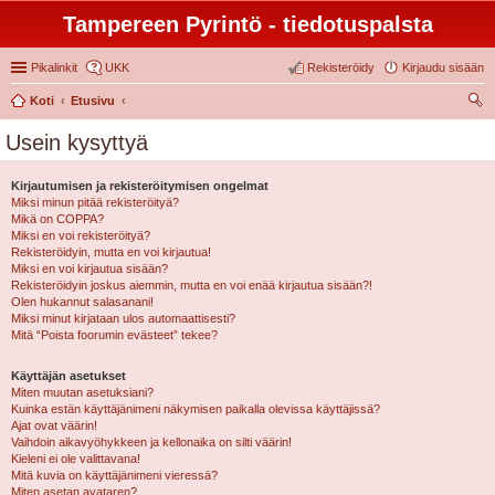
Tampereen Pyrintö - tiedotuspalsta
Pikalinkit
UKK
Rekisteröidy
Kirjaudu sisään
Koti
Etusivu
tsi
Usein kysyttyä
Kirjautumisen ja rekisteröitymisen ongelmat
Miksi minun pitää rekisteröityä?
Mikä on COPPA?
Miksi en voi rekisteröityä?
Rekisteröidyin, mutta en voi kirjautua!
Miksi en voi kirjautua sisään?
Rekisteröidyin joskus aiemmin, mutta en voi enää kirjautua sisään?!
Olen hukannut salasanani!
Miksi minut kirjataan ulos automaattisesti?
Mitä “Poista foorumin evästeet” tekee?
Käyttäjän asetukset
Miten muutan asetuksiani?
Kuinka estän käyttäjänimeni näkymisen paikalla olevissa käyttäjissä?
Ajat ovat väärin!
Vaihdoin aikavyöhykkeen ja kellonaika on silti väärin!
Kieleni ei ole valittavana!
Mitä kuvia on käyttäjänimeni vieressä?
Miten asetan avataren?