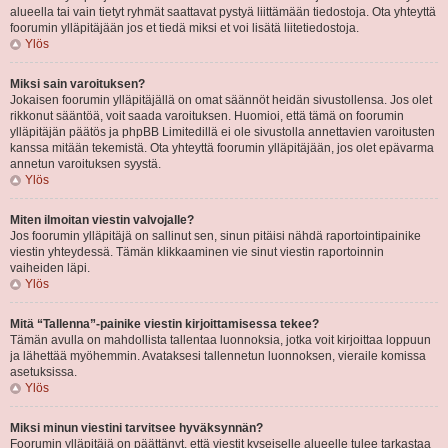
alueella tai vain tietyt ryhmät saattavat pystyä liittämään tiedostoja. Ota yhteyttä
foorumin ylläpitäjään jos et tiedä miksi et voi lisätä liitetiedostoja.
Ylös
Miksi sain varoituksen?
Jokaisen foorumin ylläpitäjällä on omat säännöt heidän sivustollensa. Jos olet
rikkonut sääntöä, voit saada varoituksen. Huomioi, että tämä on foorumin
ylläpitäjän päätös ja phpBB Limitedillä ei ole sivustolla annettavien varoitusten
kanssa mitään tekemistä. Ota yhteyttä foorumin ylläpitäjään, jos olet epävarma
annetun varoituksen syystä.
Ylös
Miten ilmoitan viestin valvojalle?
Jos foorumin ylläpitäjä on sallinut sen, sinun pitäisi nähdä raportointipainike
viestin yhteydessä. Tämän klikkaaminen vie sinut viestin raportoinnin
vaiheiden läpi.
Ylös
Mitä “Tallenna”-painike viestin kirjoittamisessa tekee?
Tämän avulla on mahdollista tallentaa luonnoksia, jotka voit kirjoittaa loppuun
ja lähettää myöhemmin. Avataksesi tallennetun luonnoksen, vieraile komissa
asetuksissa.
Ylös
Miksi minun viestini tarvitsee hyväksynnän?
Foorumin ylläpitäjä on päättänyt, että viestit kyseiselle alueelle tulee tarkastaa