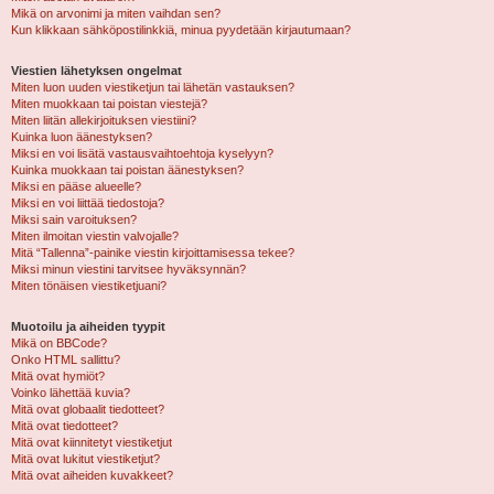
Mikä on arvonimi ja miten vaihdan sen?
Kun klikkaan sähköpostilinkkiä, minua pyydetään kirjautumaan?
Viestien lähetyksen ongelmat
Miten luon uuden viestiketjun tai lähetän vastauksen?
Miten muokkaan tai poistan viestejä?
Miten liitän allekirjoituksen viestiini?
Kuinka luon äänestyksen?
Miksi en voi lisätä vastausvaihtoehtoja kyselyyn?
Kuinka muokkaan tai poistan äänestyksen?
Miksi en pääse alueelle?
Miksi en voi liittää tiedostoja?
Miksi sain varoituksen?
Miten ilmoitan viestin valvojalle?
Mitä “Tallenna”-painike viestin kirjoittamisessa tekee?
Miksi minun viestini tarvitsee hyväksynnän?
Miten tönäisen viestiketjuani?
Muotoilu ja aiheiden tyypit
Mikä on BBCode?
Onko HTML sallittu?
Mitä ovat hymiöt?
Voinko lähettää kuvia?
Mitä ovat globaalit tiedotteet?
Mitä ovat tiedotteet?
Mitä ovat kiinnitetyt viestiketjut
Mitä ovat lukitut viestiketjut?
Mitä ovat aiheiden kuvakkeet?