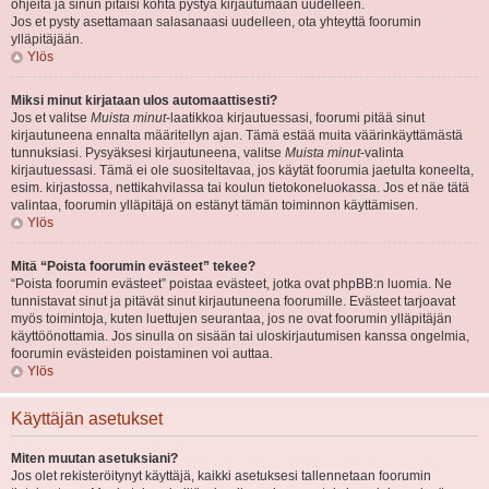
ohjeita ja sinun pitäisi kohta pystyä kirjautumaan uudelleen.
Jos et pysty asettamaan salasanaasi uudelleen, ota yhteyttä foorumin
ylläpitäjään.
Ylös
Miksi minut kirjataan ulos automaattisesti?
Jos et valitse
Muista minut
-laatikkoa kirjautuessasi, foorumi pitää sinut
kirjautuneena ennalta määritellyn ajan. Tämä estää muita väärinkäyttämästä
tunnuksiasi. Pysyäksesi kirjautuneena, valitse
Muista minut
-valinta
kirjautuessasi. Tämä ei ole suositeltavaa, jos käytät foorumia jaetulta koneelta,
esim. kirjastossa, nettikahvilassa tai koulun tietokoneluokassa. Jos et näe tätä
valintaa, foorumin ylläpitäjä on estänyt tämän toiminnon käyttämisen.
Ylös
Mitä “Poista foorumin evästeet” tekee?
“Poista foorumin evästeet” poistaa evästeet, jotka ovat phpBB:n luomia. Ne
tunnistavat sinut ja pitävät sinut kirjautuneena foorumille. Evästeet tarjoavat
myös toimintoja, kuten luettujen seurantaa, jos ne ovat foorumin ylläpitäjän
käyttöönottamia. Jos sinulla on sisään tai uloskirjautumisen kanssa ongelmia,
foorumin evästeiden poistaminen voi auttaa.
Ylös
Käyttäjän asetukset
Miten muutan asetuksiani?
Jos olet rekisteröitynyt käyttäjä, kaikki asetuksesi tallennetaan foorumin