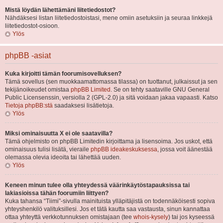
Mistä löydän lähettämäni liitetiedostot?
Nähdäksesi listan liitetiedostoistasi, mene omiin asetuksiin ja seuraa linkkejä
liitetiedostot-osioon.
Ylös
phpBB -asiat
Kuka kirjoitti tämän foorumisovelluksen?
Tämä sovellus (sen muokkaamattomassa tilassa) on tuottanut, julkaissut ja sen
tekijänoikeudet omistaa
phpBB Limited
. Se on tehty saataville GNU General
Public Licensenssin, versiolla 2 (GPL-2.0) ja sitä voidaan jakaa vapaasti. Katso
Tietoja phpBB:stä
saadaksesi lisätietoja.
Ylös
Miksi ominaisuutta X ei ole saatavilla?
Tämä ohjelmisto on phpBB Limitedin kirjoittama ja lisensoima. Jos uskot, että
ominaisuus tulisi lisätä, vieraile
phpBB ideakeskuksessa
, jossa voit äänestää
olemassa olevia ideoita tai lähettää uuden.
Ylös
Keneen minun tulee olla yhteydessä väärinkäytöstapauksissa tai
lakiasioissa tähän foorumiin liittyen?
Kuka tahansa “Tiimi”-sivulla mainituista ylläpitäjistä on todennäköisesti sopiva
yhteyshenkilö valituksillesi. Jos et tätä kautta saa vastausta, sinun kannattaa
ottaa yhteyttä verkkotunnuksen omistajaan (tee
whois-kysely
) tai jos kyseessä