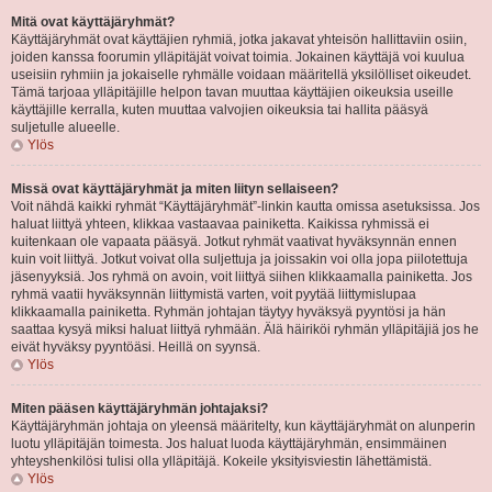
Mitä ovat käyttäjäryhmät?
Käyttäjäryhmät ovat käyttäjien ryhmiä, jotka jakavat yhteisön hallittaviin osiin,
joiden kanssa foorumin ylläpitäjät voivat toimia. Jokainen käyttäjä voi kuulua
useisiin ryhmiin ja jokaiselle ryhmälle voidaan määritellä yksilölliset oikeudet.
Tämä tarjoaa ylläpitäjille helpon tavan muuttaa käyttäjien oikeuksia useille
käyttäjille kerralla, kuten muuttaa valvojien oikeuksia tai hallita pääsyä
suljetulle alueelle.
Ylös
Missä ovat käyttäjäryhmät ja miten liityn sellaiseen?
Voit nähdä kaikki ryhmät “Käyttäjäryhmät”-linkin kautta omissa asetuksissa. Jos
haluat liittyä yhteen, klikkaa vastaavaa painiketta. Kaikissa ryhmissä ei
kuitenkaan ole vapaata pääsyä. Jotkut ryhmät vaativat hyväksynnän ennen
kuin voit liittyä. Jotkut voivat olla suljettuja ja joissakin voi olla jopa piilotettuja
jäsenyyksiä. Jos ryhmä on avoin, voit liittyä siihen klikkaamalla painiketta. Jos
ryhmä vaatii hyväksynnän liittymistä varten, voit pyytää liittymislupaa
klikkaamalla painiketta. Ryhmän johtajan täytyy hyväksyä pyyntösi ja hän
saattaa kysyä miksi haluat liittyä ryhmään. Älä häiriköi ryhmän ylläpitäjiä jos he
eivät hyväksy pyyntöäsi. Heillä on syynsä.
Ylös
Miten pääsen käyttäjäryhmän johtajaksi?
Käyttäjäryhmän johtaja on yleensä määritelty, kun käyttäjäryhmät on alunperin
luotu ylläpitäjän toimesta. Jos haluat luoda käyttäjäryhmän, ensimmäinen
yhteyshenkilösi tulisi olla ylläpitäjä. Kokeile yksityisviestin lähettämistä.
Ylös