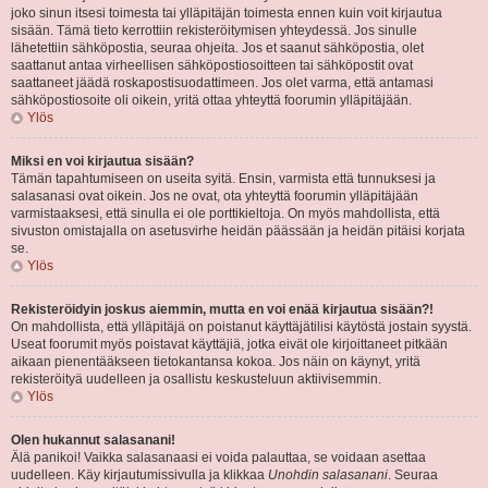
joko sinun itsesi toimesta tai ylläpitäjän toimesta ennen kuin voit kirjautua
sisään. Tämä tieto kerrottiin rekisteröitymisen yhteydessä. Jos sinulle
lähetettiin sähköpostia, seuraa ohjeita. Jos et saanut sähköpostia, olet
saattanut antaa virheellisen sähköpostiosoitteen tai sähköpostit ovat
saattaneet jäädä roskapostisuodattimeen. Jos olet varma, että antamasi
sähköpostiosoite oli oikein, yritä ottaa yhteyttä foorumin ylläpitäjään.
Ylös
Miksi en voi kirjautua sisään?
Tämän tapahtumiseen on useita syitä. Ensin, varmista että tunnuksesi ja
salasanasi ovat oikein. Jos ne ovat, ota yhteyttä foorumin ylläpitäjään
varmistaaksesi, että sinulla ei ole porttikieltoja. On myös mahdollista, että
sivuston omistajalla on asetusvirhe heidän päässään ja heidän pitäisi korjata
se.
Ylös
Rekisteröidyin joskus aiemmin, mutta en voi enää kirjautua sisään?!
On mahdollista, että ylläpitäjä on poistanut käyttäjätilisi käytöstä jostain syystä.
Useat foorumit myös poistavat käyttäjiä, jotka eivät ole kirjoittaneet pitkään
aikaan pienentääkseen tietokantansa kokoa. Jos näin on käynyt, yritä
rekisteröityä uudelleen ja osallistu keskusteluun aktiivisemmin.
Ylös
Olen hukannut salasanani!
Älä panikoi! Vaikka salasanaasi ei voida palauttaa, se voidaan asettaa
uudelleen. Käy kirjautumissivulla ja klikkaa
Unohdin salasanani
. Seuraa