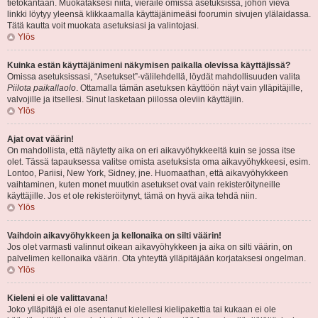
tietokantaan. Muokataksesi niitä, vieraile omissa asetuksissa, johon vievä
linkki löytyy yleensä klikkaamalla käyttäjänimeäsi foorumin sivujen ylälaidassa.
Tätä kautta voit muokata asetuksiasi ja valintojasi.
Ylös
Kuinka estän käyttäjänimeni näkymisen paikalla olevissa käyttäjissä?
Omissa asetuksissasi, “Asetukset”-välilehdellä, löydät mahdollisuuden valita
Piilota paikallaolo
. Ottamalla tämän asetuksen käyttöön näyt vain ylläpitäjille,
valvojille ja itsellesi. Sinut lasketaan piilossa oleviin käyttäjiin.
Ylös
Ajat ovat väärin!
On mahdollista, että näytetty aika on eri aikavyöhykkeeltä kuin se jossa itse
olet. Tässä tapauksessa valitse omista asetuksista oma aikavyöhykkeesi, esim.
Lontoo, Pariisi, New York, Sidney, jne. Huomaathan, että aikavyöhykkeen
vaihtaminen, kuten monet muutkin asetukset ovat vain rekisteröityneille
käyttäjille. Jos et ole rekisteröitynyt, tämä on hyvä aika tehdä niin.
Ylös
Vaihdoin aikavyöhykkeen ja kellonaika on silti väärin!
Jos olet varmasti valinnut oikean aikavyöhykkeen ja aika on silti väärin, on
palvelimen kellonaika väärin. Ota yhteyttä ylläpitäjään korjataksesi ongelman.
Ylös
Kieleni ei ole valittavana!
Joko ylläpitäjä ei ole asentanut kielellesi kielipakettia tai kukaan ei ole