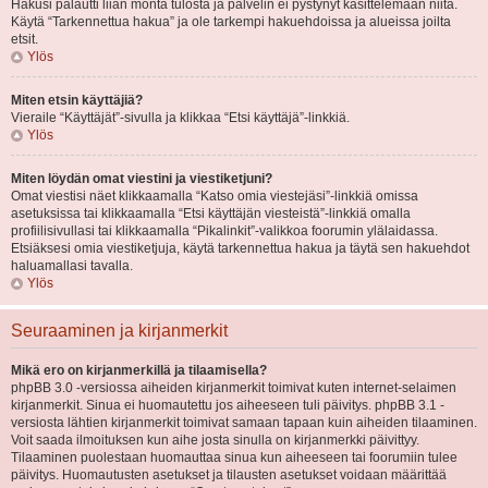
Hakusi palautti liian monta tulosta ja palvelin ei pystynyt käsittelemään niitä.
Käytä “Tarkennettua hakua” ja ole tarkempi hakuehdoissa ja alueissa joilta
etsit.
Ylös
Miten etsin käyttäjiä?
Vieraile “Käyttäjät”-sivulla ja klikkaa “Etsi käyttäjä”-linkkiä.
Ylös
Miten löydän omat viestini ja viestiketjuni?
Omat viestisi näet klikkaamalla “Katso omia viestejäsi”-linkkiä omissa
asetuksissa tai klikkaamalla “Etsi käyttäjän viesteistä”-linkkiä omalla
profiilisivullasi tai klikkaamalla “Pikalinkit”-valikkoa foorumin ylälaidassa.
Etsiäksesi omia viestiketjuja, käytä tarkennettua hakua ja täytä sen hakuehdot
haluamallasi tavalla.
Ylös
Seuraaminen ja kirjanmerkit
Mikä ero on kirjanmerkillä ja tilaamisella?
phpBB 3.0 -versiossa aiheiden kirjanmerkit toimivat kuten internet-selaimen
kirjanmerkit. Sinua ei huomautettu jos aiheeseen tuli päivitys. phpBB 3.1 -
versiosta lähtien kirjanmerkit toimivat samaan tapaan kuin aiheiden tilaaminen.
Voit saada ilmoituksen kun aihe josta sinulla on kirjanmerkki päivittyy.
Tilaaminen puolestaan huomauttaa sinua kun aiheeseen tai foorumiin tulee
päivitys. Huomautusten asetukset ja tilausten asetukset voidaan määrittää