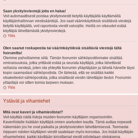
Saan yksityisviestejä joita en halua!
Voit automaattisesti poistaa yksityisviestit tietyltä käyttäjältä käyttämällä
käyttäjänhallinnan viestisääntöjä. Jos saat väärinkäytöksiä sisältäviä viestejä
tietyltä käyttäjältä, voit raportoida viestit valvojille. Heillä on oikeudet estää
käyttäjiä lähettämästä yksityisviestejä.
Ylös
Olen saanut roskapostia tai väärinkäytöksiä sisältäviä viestejä tältä
foorumilta!
Olemme pahoillamme siitä. Tämän foorumin sähköpostilomake sisältää
ominaisuuksia, jotka yrittävät estää ja seurata käyttäjiä, jotka lähettävät
sellaisia viestejä, joten ota yhteyttä foorumin ylläpitäjään ja lähetä hänelle täysi
kopio saamastasi sähköpostista. On tärkeää, että se sisältää kaikki
otsaketiedot sähköpostista, jotka sisältävät viestin lähettäjän tiedot. Foorumin
ylläpitäjä voi sitten toimia tarpeen mukaan.
Ylös
Ystävät ja vihamiehet
Mitä ovat kaveri ja vihamieslistat?
Voit käyttää näitä listoja muiden foorumin käyttäjien organisointiin.
Kaverilistalle lisätään käyttäjiä omien asetusten kautta. Tämä auttaa nopeasti
näkemään jos he ovat paikalla ja yksityisviestien lähettämisessä. Teemasta
riippuen näiden käyttäjien viestit saatetaan myös korostaa. Jos lisäät käyttäjän
vihamieheksi, kaikki käyttäjän kirjoittamat viestit piilotetaan oletuksena.