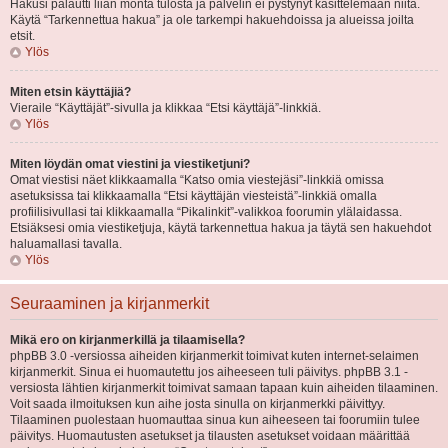
Hakusi palautti liian monta tulosta ja palvelin ei pystynyt käsittelemään niitä.
Käytä “Tarkennettua hakua” ja ole tarkempi hakuehdoissa ja alueissa joilta
etsit.
Ylös
Miten etsin käyttäjiä?
Vieraile “Käyttäjät”-sivulla ja klikkaa “Etsi käyttäjä”-linkkiä.
Ylös
Miten löydän omat viestini ja viestiketjuni?
Omat viestisi näet klikkaamalla “Katso omia viestejäsi”-linkkiä omissa
asetuksissa tai klikkaamalla “Etsi käyttäjän viesteistä”-linkkiä omalla
profiilisivullasi tai klikkaamalla “Pikalinkit”-valikkoa foorumin ylälaidassa.
Etsiäksesi omia viestiketjuja, käytä tarkennettua hakua ja täytä sen hakuehdot
haluamallasi tavalla.
Ylös
Seuraaminen ja kirjanmerkit
Mikä ero on kirjanmerkillä ja tilaamisella?
phpBB 3.0 -versiossa aiheiden kirjanmerkit toimivat kuten internet-selaimen
kirjanmerkit. Sinua ei huomautettu jos aiheeseen tuli päivitys. phpBB 3.1 -
versiosta lähtien kirjanmerkit toimivat samaan tapaan kuin aiheiden tilaaminen.
Voit saada ilmoituksen kun aihe josta sinulla on kirjanmerkki päivittyy.
Tilaaminen puolestaan huomauttaa sinua kun aiheeseen tai foorumiin tulee
päivitys. Huomautusten asetukset ja tilausten asetukset voidaan määrittää