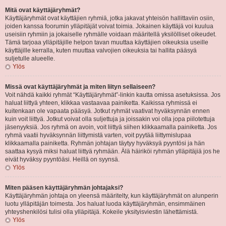
Mitä ovat käyttäjäryhmät?
Käyttäjäryhmät ovat käyttäjien ryhmiä, jotka jakavat yhteisön hallittaviin osiin,
joiden kanssa foorumin ylläpitäjät voivat toimia. Jokainen käyttäjä voi kuulua
useisiin ryhmiin ja jokaiselle ryhmälle voidaan määritellä yksilölliset oikeudet.
Tämä tarjoaa ylläpitäjille helpon tavan muuttaa käyttäjien oikeuksia useille
käyttäjille kerralla, kuten muuttaa valvojien oikeuksia tai hallita pääsyä
suljetulle alueelle.
Ylös
Missä ovat käyttäjäryhmät ja miten liityn sellaiseen?
Voit nähdä kaikki ryhmät “Käyttäjäryhmät”-linkin kautta omissa asetuksissa. Jos
haluat liittyä yhteen, klikkaa vastaavaa painiketta. Kaikissa ryhmissä ei
kuitenkaan ole vapaata pääsyä. Jotkut ryhmät vaativat hyväksynnän ennen
kuin voit liittyä. Jotkut voivat olla suljettuja ja joissakin voi olla jopa piilotettuja
jäsenyyksiä. Jos ryhmä on avoin, voit liittyä siihen klikkaamalla painiketta. Jos
ryhmä vaatii hyväksynnän liittymistä varten, voit pyytää liittymislupaa
klikkaamalla painiketta. Ryhmän johtajan täytyy hyväksyä pyyntösi ja hän
saattaa kysyä miksi haluat liittyä ryhmään. Älä häiriköi ryhmän ylläpitäjiä jos he
eivät hyväksy pyyntöäsi. Heillä on syynsä.
Ylös
Miten pääsen käyttäjäryhmän johtajaksi?
Käyttäjäryhmän johtaja on yleensä määritelty, kun käyttäjäryhmät on alunperin
luotu ylläpitäjän toimesta. Jos haluat luoda käyttäjäryhmän, ensimmäinen
yhteyshenkilösi tulisi olla ylläpitäjä. Kokeile yksityisviestin lähettämistä.
Ylös