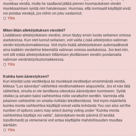
muokkaa viestiä, mutta he saattavat jättää pienen huomautuksen viestin
muokkaamisen syistä niin halutessaan. Huomaa, että normaalit käyttäjät eivät
voi poistaa viestejä, jos niihin on joku vastannut.
Ylös
Miten liitän allekirjoituksen viestiini?
Lisätäksesi allekirjoituksen viestiisi, sinun täytyy ensin luoda sellainen omissa
asetuksissa. Kun olet luonut sellaisen, voit valita
Lisää allekirjoitus
-valinnan
viestin kirjoituslomakkeessa. Voit myös lisätä allekirjoituksen automaattisesti
aina kaikkiin viesteihisi tekemällä valinnan omissa asetuksissa. Jos teet niin,
voit silti estää allekirjoituksen liittämisen yksittäiseen viestiin poistamalla
valinnan viestinkirjoituslomakkeessa.
Ylös
Kuinka luon äänestyksen?
Kun kirjoitat uuta viestiketjua tai muokkaat viestiketjun ensimmäistä viestiä,
klikkaa "Luo äänestys"-välilehteä viestilomakkeen alapuolella. Jos et näe tätä
välilehteä, sinulla ei ole tarvittavia oikeuksia äänestysten luomiseen. Syötä
otsikko ja ainakin kaksi vaihtoehtoa niille varattuihin kenttiin. Varmista että
jokainen vaihtoehto on omalla rivillään tekstikentässä. Voit myös määritellä
kuinka monta vaihtoehtoa käyttäjät voivat valita kohdasta You can also set the
number of options users may select during voting under “Kuinka monta
vaihtoehtoa käyttäjä voi valita”, äänestyksen kesto päivinä (0 kestää
loputtomasti) ja viimeisenä voit antaa käyttäjille mahdollisuuden muuttaa
ääntään.
Ylös