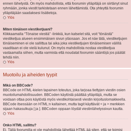
ennen lähetystä. On myös mahdollista, että foorumin ylläpitäjä on siirtänyt sinut
ryhmään, jonka viestit tarkistetaan ennen lähettämistä. Ota yhteyttä foorumin
ylläpitäjään saadaksesi lisätietoja.
Ylös
Miten tönäisen viestiketjuani?
Klikkaamalla “Tönaise viestiä” -linkkiä, kun katselet sitä, voit “tönäistä”
viestiketjua alueen ensimmäisen sivun yläosaan. Jos et näe tätä, viestiketjujen
tönäiseminen ei ole sallittua tai aika joka viestiketjujen tönäisemisen välillä
vaaditaan ei ole vielä kulunut. On myös mahdollista nostaa viestiketjua
vastaamalla siihen, mutta varmista että noudatat foorumin sääntöjä jos päätät
tehdä niin.
Ylös
Muotoilu ja aiheiden tyypit
Mikä on BBCode?
BBCode on HTML-kielen tapainen toteutus, joka tarjoaa tiettyjen viestin osien
muotoilumahdollisuuden. BBCoden käytöstä päättää ylläpitäjä, mutta se
voidaan ottaa pois käytöstä myös viestikohtaisesti viestin kirjoituslomakkeella.
BBCode itsessään on HTML:n kaltainen, mutta tagit käyttävät < ja > merkkien
sijaan hakasulkuja [ ja ]. BBCoden oppaan löydät viestinlähetyssivun kautta.
Ylös
Onko HTML sallittu?
Ei. Tällä foorumilla ei ole mahdollista lähettää HTML:ää siten, että se toimisi