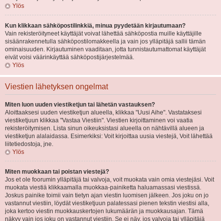
Ylös
Kun klikkaan sähköpostilinkkiä, minua pyydetään kirjautumaan?
Vain rekisteröityneet käyttäjät voivat lähettää sähköpostia muille käyttäjille
sisäänrakennetulla sähköpostilomakkeella ja vain jos ylläpitäjä sallii tämän
ominaisuuden. Kirjautuminen vaaditaan, jotta tunnistautumattomat käyttäjät
eivät voisi väärinkäyttää sähköpostijärjestelmää.
Ylös
Viestien lähetyksen ongelmat
Miten luon uuden viestiketjun tai lähetän vastauksen?
Aloittaaksesi uuden viestiketjun alueella, klikkaa "Uusi Aihe". Vastataksesi
viestiketjuun klikkaa "Vastaa Viestiin". Viestien kirjoittaminen voi vaatia
rekisteröitymisen. Lista sinun oikeuksistasi alueella on nähtävillä alueen ja
viestiketjun alalaidassa. Esimerkiksi: Voit kirjoittaa uusia viestejä, Voit lähettää
liitetiedostoja, jne.
Ylös
Miten muokkaan tai poistan viestejä?
Jos et ole foorumin ylläpitäjä tai valvoja, voit muokata vain omia viestejäsi. Voit
muokata viestiä klikkaamalla muokkaa-painiketta haluamassasi viestissä.
Joskus painike toimii vain tietyn ajan viestin luomisen jälkeen. Jos joku on jo
vastannut viestiin, löydät viestiketjuun palatessasi pienen tekstin viestisi alla,
joka kertoo viestin muokkauskertojen lukumäärän ja muokkausajan. Tämä
näkyy vain jos joku on vastannut viestiin. Se ei näy, jos valvoja tai ylläpitäjä