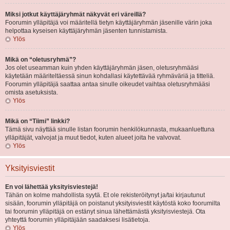
Miksi jotkut käyttäjäryhmät näkyvät eri väreillä?
Foorumin ylläpitäjä voi määritellä tietyn käyttäjäryhmän jäsenille värin joka
helpottaa kyseisen käyttäjäryhmän jäsenten tunnistamista.
Ylös
Mikä on “oletusryhmä”?
Jos olet useamman kuin yhden käyttäjäryhmän jäsen, oletusryhmääsi
käytetään määriteltäessä sinun kohdallasi käytettävää ryhmäväriä ja titteliä.
Foorumin ylläpitäjä saattaa antaa sinulle oikeudet vaihtaa oletusryhmääsi
omista asetuksista.
Ylös
Mikä on “Tiimi” linkki?
Tämä sivu näyttää sinulle listan foorumin henkilökunnasta, mukaanluettuna
ylläpitäjät, valvojat ja muut tiedot, kuten alueet joita he valvovat.
Ylös
Yksityisviestit
En voi lähettää yksityisviestejä!
Tähän on kolme mahdollista syytä. Et ole rekisteröitynyt ja/tai kirjautunut
sisään, foorumin ylläpitäjä on poistanut yksityisviestit käytöstä koko foorumilta
tai foorumin ylläpitäjä on estänyt sinua lähettämästä yksityisviestejä. Ota
yhteyttä foorumin ylläpitäjään saadaksesi lisätietoja.
Ylös