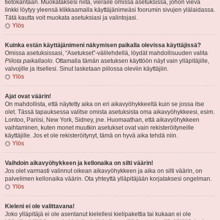
tietokantaan. Muokataksesi niitä, vieraile omissa asetuksissa, johon vievä
linkki löytyy yleensä klikkaamalla käyttäjänimeäsi foorumin sivujen ylälaidassa.
Tätä kautta voit muokata asetuksiasi ja valintojasi.
Ylös
Kuinka estän käyttäjänimeni näkymisen paikalla olevissa käyttäjissä?
Omissa asetuksissasi, “Asetukset”-välilehdellä, löydät mahdollisuuden valita
Piilota paikallaolo
. Ottamalla tämän asetuksen käyttöön näyt vain ylläpitäjille,
valvojille ja itsellesi. Sinut lasketaan piilossa oleviin käyttäjiin.
Ylös
Ajat ovat väärin!
On mahdollista, että näytetty aika on eri aikavyöhykkeeltä kuin se jossa itse
olet. Tässä tapauksessa valitse omista asetuksista oma aikavyöhykkeesi, esim.
Lontoo, Pariisi, New York, Sidney, jne. Huomaathan, että aikavyöhykkeen
vaihtaminen, kuten monet muutkin asetukset ovat vain rekisteröityneille
käyttäjille. Jos et ole rekisteröitynyt, tämä on hyvä aika tehdä niin.
Ylös
Vaihdoin aikavyöhykkeen ja kellonaika on silti väärin!
Jos olet varmasti valinnut oikean aikavyöhykkeen ja aika on silti väärin, on
palvelimen kellonaika väärin. Ota yhteyttä ylläpitäjään korjataksesi ongelman.
Ylös
Kieleni ei ole valittavana!
Joko ylläpitäjä ei ole asentanut kielellesi kielipakettia tai kukaan ei ole