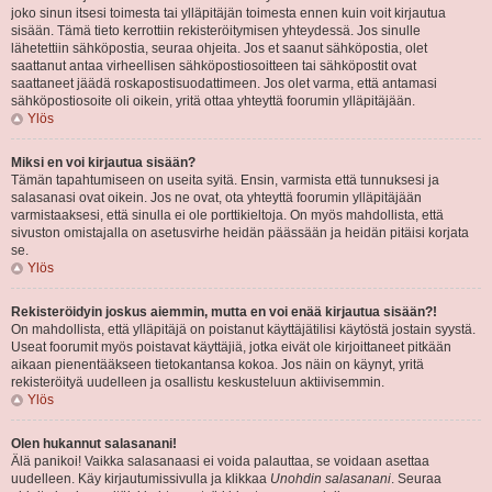
joko sinun itsesi toimesta tai ylläpitäjän toimesta ennen kuin voit kirjautua
sisään. Tämä tieto kerrottiin rekisteröitymisen yhteydessä. Jos sinulle
lähetettiin sähköpostia, seuraa ohjeita. Jos et saanut sähköpostia, olet
saattanut antaa virheellisen sähköpostiosoitteen tai sähköpostit ovat
saattaneet jäädä roskapostisuodattimeen. Jos olet varma, että antamasi
sähköpostiosoite oli oikein, yritä ottaa yhteyttä foorumin ylläpitäjään.
Ylös
Miksi en voi kirjautua sisään?
Tämän tapahtumiseen on useita syitä. Ensin, varmista että tunnuksesi ja
salasanasi ovat oikein. Jos ne ovat, ota yhteyttä foorumin ylläpitäjään
varmistaaksesi, että sinulla ei ole porttikieltoja. On myös mahdollista, että
sivuston omistajalla on asetusvirhe heidän päässään ja heidän pitäisi korjata
se.
Ylös
Rekisteröidyin joskus aiemmin, mutta en voi enää kirjautua sisään?!
On mahdollista, että ylläpitäjä on poistanut käyttäjätilisi käytöstä jostain syystä.
Useat foorumit myös poistavat käyttäjiä, jotka eivät ole kirjoittaneet pitkään
aikaan pienentääkseen tietokantansa kokoa. Jos näin on käynyt, yritä
rekisteröityä uudelleen ja osallistu keskusteluun aktiivisemmin.
Ylös
Olen hukannut salasanani!
Älä panikoi! Vaikka salasanaasi ei voida palauttaa, se voidaan asettaa
uudelleen. Käy kirjautumissivulla ja klikkaa
Unohdin salasanani
. Seuraa