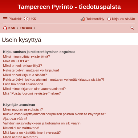
Tampereen Pyrintö - tiedotuspalsta
Pikalinkit
UKK
Rekisteröidy
Kirjaudu sisään
Koti
Etusivu
tsi
Usein kysyttyä
Kirjautumisen ja rekisteröitymisen ongelmat
Miksi minun pitää rekisteröityä?
Mikä on COPPA?
Miksi en voi rekisteröityä?
Rekisteröidyin, mutta en voi kirjautua!
Miksi en voi kirjautua sisään?
Rekisteröidyin joskus aiemmin, mutta en voi enää kirjautua sisään?!
Olen hukannut salasanani!
Miksi minut kirjataan ulos automaattisesti?
Mitä “Poista foorumin evästeet” tekee?
Käyttäjän asetukset
Miten muutan asetuksiani?
Kuinka estän käyttäjänimeni näkymisen paikalla olevissa käyttäjissä?
Ajat ovat väärin!
Vaihdoin aikavyöhykkeen ja kellonaika on silti väärin!
Kieleni ei ole valittavana!
Mitä kuvia on käyttäjänimeni vieressä?
Miten asetan avataren?