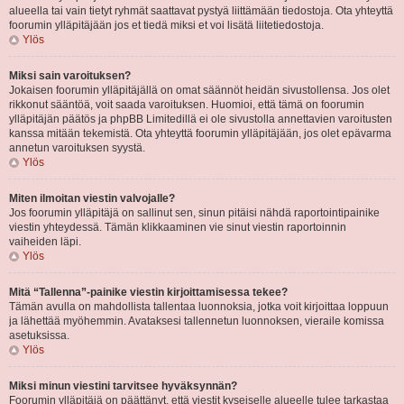
alueella tai vain tietyt ryhmät saattavat pystyä liittämään tiedostoja. Ota yhteyttä
foorumin ylläpitäjään jos et tiedä miksi et voi lisätä liitetiedostoja.
Ylös
Miksi sain varoituksen?
Jokaisen foorumin ylläpitäjällä on omat säännöt heidän sivustollensa. Jos olet
rikkonut sääntöä, voit saada varoituksen. Huomioi, että tämä on foorumin
ylläpitäjän päätös ja phpBB Limitedillä ei ole sivustolla annettavien varoitusten
kanssa mitään tekemistä. Ota yhteyttä foorumin ylläpitäjään, jos olet epävarma
annetun varoituksen syystä.
Ylös
Miten ilmoitan viestin valvojalle?
Jos foorumin ylläpitäjä on sallinut sen, sinun pitäisi nähdä raportointipainike
viestin yhteydessä. Tämän klikkaaminen vie sinut viestin raportoinnin
vaiheiden läpi.
Ylös
Mitä “Tallenna”-painike viestin kirjoittamisessa tekee?
Tämän avulla on mahdollista tallentaa luonnoksia, jotka voit kirjoittaa loppuun
ja lähettää myöhemmin. Avataksesi tallennetun luonnoksen, vieraile komissa
asetuksissa.
Ylös
Miksi minun viestini tarvitsee hyväksynnän?
Foorumin ylläpitäjä on päättänyt, että viestit kyseiselle alueelle tulee tarkastaa