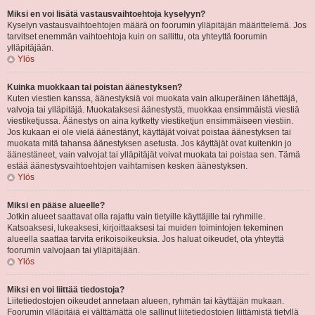
Miksi en voi lisätä vastausvaihtoehtoja kyselyyn?
Kyselyn vastausvaihtoehtojen määrä on foorumin ylläpitäjän määrittelemä. Jos
tarvitset enemmän vaihtoehtoja kuin on sallittu, ota yhteyttä foorumin
ylläpitäjään.
Ylös
Kuinka muokkaan tai poistan äänestyksen?
Kuten viestien kanssa, äänestyksiä voi muokata vain alkuperäinen lähettäjä,
valvoja tai ylläpitäjä. Muokataksesi äänestystä, muokkaa ensimmäistä viestiä
viestiketjussa. Äänestys on aina kytketty viestiketjun ensimmäiseen viestiin.
Jos kukaan ei ole vielä äänestänyt, käyttäjät voivat poistaa äänestyksen tai
muokata mitä tahansa äänestyksen asetusta. Jos käyttäjät ovat kuitenkin jo
äänestäneet, vain valvojat tai ylläpitäjät voivat muokata tai poistaa sen. Tämä
estää äänestysvaihtoehtojen vaihtamisen kesken äänestyksen.
Ylös
Miksi en pääse alueelle?
Jotkin alueet saattavat olla rajattu vain tietyille käyttäjille tai ryhmille.
Katsoaksesi, lukeaksesi, kirjoittaaksesi tai muiden toimintojen tekeminen
alueella saattaa tarvita erikoisoikeuksia. Jos haluat oikeudet, ota yhteyttä
foorumin valvojaan tai ylläpitäjään.
Ylös
Miksi en voi liittää tiedostoja?
Liitetiedostojen oikeudet annetaan alueen, ryhmän tai käyttäjän mukaan.
Foorumin ylläpitäjä ei välttämättä ole sallinut liitetiedostojen liittämistä tietyllä