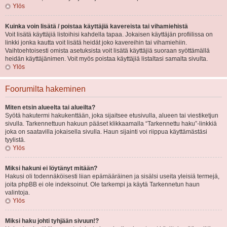
Ylös
Kuinka voin lisätä / poistaa käyttäjiä kavereista tai vihamiehistä
Voit lisätä käyttäjiä listoihisi kahdella tapaa. Jokaisen käyttäjän profiilissa on
linkki jonka kautta voit lisätä heidät joko kavereihin tai vihamiehiin.
Vaihtoehtoisesti omista asetuksista voit lisätä käyttäjiä suoraan syöttämällä
heidän käyttäjänimen. Voit myös poistaa käyttäjiä listaltasi samalta sivulta.
Ylös
Foorumilta hakeminen
Miten etsin alueelta tai alueilta?
Syötä hakutermi hakukenttään, joka sijaitsee etusivulla, alueen tai viestiketjun
sivulla. Tarkennettuun hakuun pääset klikkaamalla “Tarkennettu haku”-linkkiä
joka on saatavilla jokaisella sivulla. Haun sijainti voi riippua käyttämästäsi
tyylistä.
Ylös
Miksi hakuni ei löytänyt mitään?
Hakusi oli todennäköisesti liian epämääräinen ja sisälsi useita yleisiä termejä,
joita phpBB ei ole indeksoinut. Ole tarkempi ja käytä Tarkennetun haun
valintoja.
Ylös
Miksi haku johti tyhjään sivuun!?