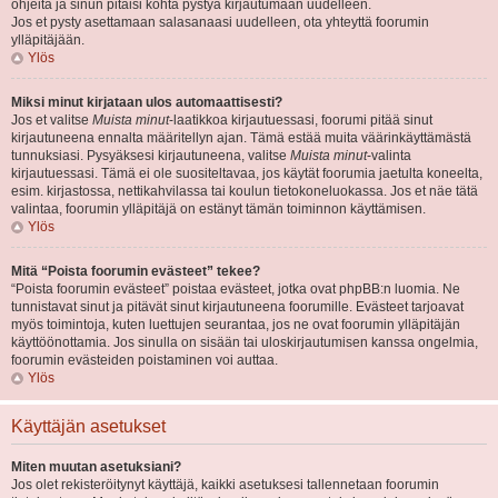
ohjeita ja sinun pitäisi kohta pystyä kirjautumaan uudelleen.
Jos et pysty asettamaan salasanaasi uudelleen, ota yhteyttä foorumin
ylläpitäjään.
Ylös
Miksi minut kirjataan ulos automaattisesti?
Jos et valitse
Muista minut
-laatikkoa kirjautuessasi, foorumi pitää sinut
kirjautuneena ennalta määritellyn ajan. Tämä estää muita väärinkäyttämästä
tunnuksiasi. Pysyäksesi kirjautuneena, valitse
Muista minut
-valinta
kirjautuessasi. Tämä ei ole suositeltavaa, jos käytät foorumia jaetulta koneelta,
esim. kirjastossa, nettikahvilassa tai koulun tietokoneluokassa. Jos et näe tätä
valintaa, foorumin ylläpitäjä on estänyt tämän toiminnon käyttämisen.
Ylös
Mitä “Poista foorumin evästeet” tekee?
“Poista foorumin evästeet” poistaa evästeet, jotka ovat phpBB:n luomia. Ne
tunnistavat sinut ja pitävät sinut kirjautuneena foorumille. Evästeet tarjoavat
myös toimintoja, kuten luettujen seurantaa, jos ne ovat foorumin ylläpitäjän
käyttöönottamia. Jos sinulla on sisään tai uloskirjautumisen kanssa ongelmia,
foorumin evästeiden poistaminen voi auttaa.
Ylös
Käyttäjän asetukset
Miten muutan asetuksiani?
Jos olet rekisteröitynyt käyttäjä, kaikki asetuksesi tallennetaan foorumin