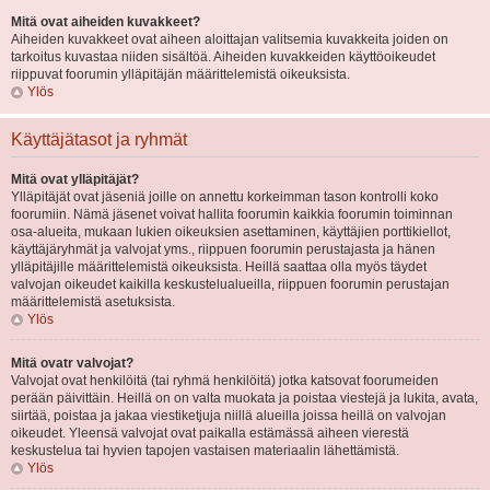
Mitä ovat aiheiden kuvakkeet?
Aiheiden kuvakkeet ovat aiheen aloittajan valitsemia kuvakkeita joiden on
tarkoitus kuvastaa niiden sisältöä. Aiheiden kuvakkeiden käyttöoikeudet
riippuvat foorumin ylläpitäjän määrittelemistä oikeuksista.
Ylös
Käyttäjätasot ja ryhmät
Mitä ovat ylläpitäjät?
Ylläpitäjät ovat jäseniä joille on annettu korkeimman tason kontrolli koko
foorumiin. Nämä jäsenet voivat hallita foorumin kaikkia foorumin toiminnan
osa-alueita, mukaan lukien oikeuksien asettaminen, käyttäjien porttikiellot,
käyttäjäryhmät ja valvojat yms., riippuen foorumin perustajasta ja hänen
ylläpitäjille määrittelemistä oikeuksista. Heillä saattaa olla myös täydet
valvojan oikeudet kaikilla keskustelualueilla, riippuen foorumin perustajan
määrittelemistä asetuksista.
Ylös
Mitä ovatr valvojat?
Valvojat ovat henkilöitä (tai ryhmä henkilöitä) jotka katsovat foorumeiden
perään päivittäin. Heillä on on valta muokata ja poistaa viestejä ja lukita, avata,
siirtää, poistaa ja jakaa viestiketjuja niillä alueilla joissa heillä on valvojan
oikeudet. Yleensä valvojat ovat paikalla estämässä aiheen vierestä
keskustelua tai hyvien tapojen vastaisen materiaalin lähettämistä.
Ylös