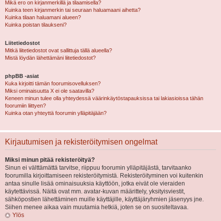
Mikä ero on kirjanmerkillä ja tilaamisella?
Kuinka teen kirjanmerkin tai seuraan haluamaani aihetta?
Kuinka tilaan haluamani alueen?
Kuinka poistan tilaukseni?
Liitetiedostot
Mitkä liitetiedostot ovat sallittuja tällä alueella?
Mistä löydän lähettämäni liitetiedostot?
phpBB -asiat
Kuka kirjoitti tämän foorumisovelluksen?
Miksi ominaisuutta X ei ole saatavilla?
Keneen minun tulee olla yhteydessä väärinkäytöstapauksissa tai lakiasioissa tähän
foorumiin liittyen?
Kuinka otan yhteyttä foorumin ylläpitäjään?
Kirjautumisen ja rekisteröitymisen ongelmat
Miksi minun pitää rekisteröityä?
Sinun ei välttämättä tarvitse, riippuu foorumin ylläpitäjästä, tarvitaanko
foorumilla kirjoittamiseen rekisteröitymistä. Rekisteröityminen voi kuitenkin
antaa sinulle lisää ominaisuuksia käyttöön, jotka eivät ole vieraiden
käytettävissä. Näitä ovat mm. avatar-kuvan määrittely, yksityisviestit,
sähköpostien lähettäminen muille käyttäjille, käyttäjäryhmien jäsenyys jne.
Siihen menee aikaa vain muutamia hetkiä, joten se on suositeltavaa.
Ylös