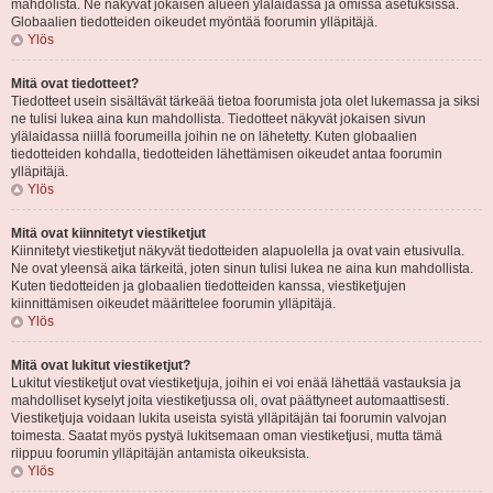
mahdolista. Ne näkyvät jokaisen alueen ylälaidassa ja omissa asetuksissa.
Globaalien tiedotteiden oikeudet myöntää foorumin ylläpitäjä.
Ylös
Mitä ovat tiedotteet?
Tiedotteet usein sisältävät tärkeää tietoa foorumista jota olet lukemassa ja siksi
ne tulisi lukea aina kun mahdollista. Tiedotteet näkyvät jokaisen sivun
ylälaidassa niillä foorumeilla joihin ne on lähetetty. Kuten globaalien
tiedotteiden kohdalla, tiedotteiden lähettämisen oikeudet antaa foorumin
ylläpitäjä.
Ylös
Mitä ovat kiinnitetyt viestiketjut
Kiinnitetyt viestiketjut näkyvät tiedotteiden alapuolella ja ovat vain etusivulla.
Ne ovat yleensä aika tärkeitä, joten sinun tulisi lukea ne aina kun mahdollista.
Kuten tiedotteiden ja globaalien tiedotteiden kanssa, viestiketjujen
kiinnittämisen oikeudet määrittelee foorumin ylläpitäjä.
Ylös
Mitä ovat lukitut viestiketjut?
Lukitut viestiketjut ovat viestiketjuja, joihin ei voi enää lähettää vastauksia ja
mahdolliset kyselyt joita viestiketjussa oli, ovat päättyneet automaattisesti.
Viestiketjuja voidaan lukita useista syistä ylläpitäjän tai foorumin valvojan
toimesta. Saatat myös pystyä lukitsemaan oman viestiketjusi, mutta tämä
riippuu foorumin ylläpitäjän antamista oikeuksista.
Ylös