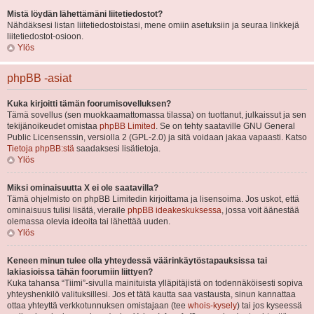
Mistä löydän lähettämäni liitetiedostot?
Nähdäksesi listan liitetiedostoistasi, mene omiin asetuksiin ja seuraa linkkejä
liitetiedostot-osioon.
Ylös
phpBB -asiat
Kuka kirjoitti tämän foorumisovelluksen?
Tämä sovellus (sen muokkaamattomassa tilassa) on tuottanut, julkaissut ja sen
tekijänoikeudet omistaa
phpBB Limited
. Se on tehty saataville GNU General
Public Licensenssin, versiolla 2 (GPL-2.0) ja sitä voidaan jakaa vapaasti. Katso
Tietoja phpBB:stä
saadaksesi lisätietoja.
Ylös
Miksi ominaisuutta X ei ole saatavilla?
Tämä ohjelmisto on phpBB Limitedin kirjoittama ja lisensoima. Jos uskot, että
ominaisuus tulisi lisätä, vieraile
phpBB ideakeskuksessa
, jossa voit äänestää
olemassa olevia ideoita tai lähettää uuden.
Ylös
Keneen minun tulee olla yhteydessä väärinkäytöstapauksissa tai
lakiasioissa tähän foorumiin liittyen?
Kuka tahansa “Tiimi”-sivulla mainituista ylläpitäjistä on todennäköisesti sopiva
yhteyshenkilö valituksillesi. Jos et tätä kautta saa vastausta, sinun kannattaa
ottaa yhteyttä verkkotunnuksen omistajaan (tee
whois-kysely
) tai jos kyseessä