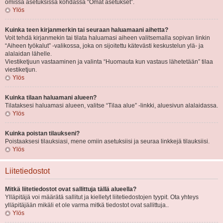
omissa asetuksissa kohdassa “Omat asetukset”.
Ylös
Kuinka teen kirjanmerkin tai seuraan haluamaani aihetta?
Voit tehdä kirjanmekin tai tilata haluamasi aiheen valitsemalla sopivan linkin
“Aiheen työkalut” -valikossa, joka on sijoitettu kätevästi keskustelun ylä- ja
alalaidan lähelle.
Viestiketjuun vastaaminen ja valinta “Huomauta kun vastaus lähetetään” tilaa
viestiketjun.
Ylös
Kuinka tilaan haluamani alueen?
Tilataksesi haluamasi alueen, valitse “Tilaa alue” -linkki, aluesivun alalaidassa.
Ylös
Kuinka poistan tilaukseni?
Poistaaksesi tilauksiasi, mene omiin asetuksiisi ja seuraa linkkejä tilauksiisi.
Ylös
Liitetiedostot
Mitkä liitetiedostot ovat sallittuja tällä alueella?
Ylläpitäjä voi määrätä sallitut ja kielletyt liitetiedostojen tyypit. Ota yhteys
ylläpitäjään mikäli et ole varma mitkä tiedostot ovat sallittuja..
Ylös