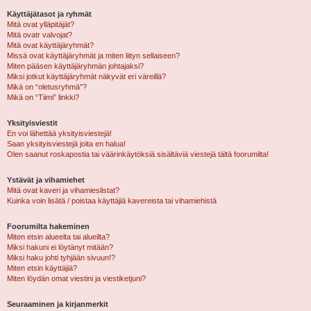
Käyttäjätasot ja ryhmät
Mitä ovat ylläpitäjät?
Mitä ovatr valvojat?
Mitä ovat käyttäjäryhmät?
Missä ovat käyttäjäryhmät ja miten liityn sellaiseen?
Miten pääsen käyttäjäryhmän johtajaksi?
Miksi jotkut käyttäjäryhmät näkyvät eri väreillä?
Mikä on “oletusryhmä”?
Mikä on “Tiimi” linkki?
Yksityisviestit
En voi lähettää yksityisviestejä!
Saan yksityisviestejä joita en halua!
Olen saanut roskapostia tai väärinkäytöksiä sisältäviä viestejä tältä foorumilta!
Ystävät ja vihamiehet
Mitä ovat kaveri ja vihamieslistat?
Kuinka voin lisätä / poistaa käyttäjiä kavereista tai vihamiehistä
Foorumilta hakeminen
Miten etsin alueelta tai alueilta?
Miksi hakuni ei löytänyt mitään?
Miksi haku johti tyhjään sivuun!?
Miten etsin käyttäjiä?
Miten löydän omat viestini ja viestiketjuni?
Seuraaminen ja kirjanmerkit