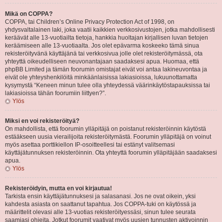
Mikä on COPPA?
COPPA, tai Children’s Online Privacy Protection Act of 1998, on
yhdysvaltalainen laki, joka vaatii kaikkien verkkosivustojen, jotka mahdollisesti
keräävät alle 13-vuotiailta tietoja, hankkia huoltajan kirjallisen luvan tietojen
keräämiseen alle 13-vuotiaalta. Jos olet epävarma koskeeko tämä sinua
rekisteröityvänä käyttäjänä tai verkkosivua jolle olet rekisteröitymässä, ota
yhteyttä oikeudelliseen neuvonantajaan saadaksesi apua. Huomaa, että
phpBB Limited ja tämän foorumin omistajat eivät voi antaa lakineuvontaa ja
eivät ole yhteyshenkilöitä minkäänlaisissa lakiasioissa, lukuunottamatta
kysymystä “Keneen minun tulee olla yhteydessä väärinkäytöstapauksissa tai
lakiasioissa tähän foorumiin liittyen?”.
Ylös
Miksi en voi rekisteröityä?
On mahdollista, että foorumin ylläpitäjä on poistanut rekisteröinnin käytöstä
estääkseen uusia vierailijoita rekisteröitymästä. Foorumin ylläpitäjä on voinut
myös asettaa porttikiellon IP-osoitteellesi tai estänyt valitsemasi
käyttäjätunnuksen rekisteröinnin. Ota yhteyttä foorumin ylläpitäjään saadaksesi
apua.
Ylös
Rekisteröidyin, mutta en voi kirjautua!
Tarkista ensin käyttäjätunnuksesi ja salasanasi. Jos ne ovat oikein, yksi
kahdesta asiasta on saattanut tapahtua. Jos COPPA-tuki on käytössä ja
määrittelit olevasi alle 13-vuotias rekisteröityessäsi, sinun tulee seurata
saamiasi ohjeita. Jotkut foorumit vaativat myös uusien tunnusten aktivoinnin