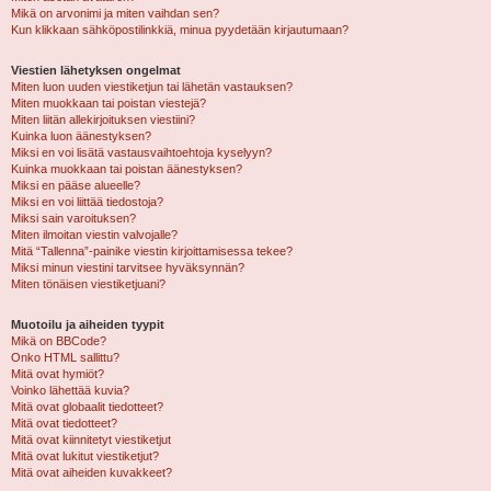
Mikä on arvonimi ja miten vaihdan sen?
Kun klikkaan sähköpostilinkkiä, minua pyydetään kirjautumaan?
Viestien lähetyksen ongelmat
Miten luon uuden viestiketjun tai lähetän vastauksen?
Miten muokkaan tai poistan viestejä?
Miten liitän allekirjoituksen viestiini?
Kuinka luon äänestyksen?
Miksi en voi lisätä vastausvaihtoehtoja kyselyyn?
Kuinka muokkaan tai poistan äänestyksen?
Miksi en pääse alueelle?
Miksi en voi liittää tiedostoja?
Miksi sain varoituksen?
Miten ilmoitan viestin valvojalle?
Mitä “Tallenna”-painike viestin kirjoittamisessa tekee?
Miksi minun viestini tarvitsee hyväksynnän?
Miten tönäisen viestiketjuani?
Muotoilu ja aiheiden tyypit
Mikä on BBCode?
Onko HTML sallittu?
Mitä ovat hymiöt?
Voinko lähettää kuvia?
Mitä ovat globaalit tiedotteet?
Mitä ovat tiedotteet?
Mitä ovat kiinnitetyt viestiketjut
Mitä ovat lukitut viestiketjut?
Mitä ovat aiheiden kuvakkeet?