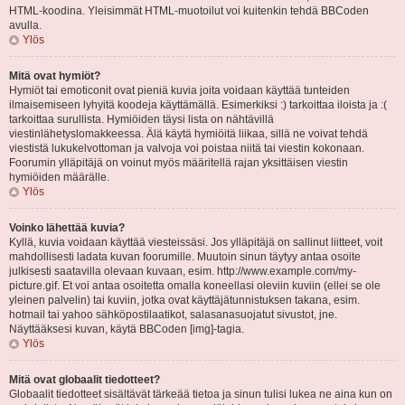
HTML-koodina. Yleisimmät HTML-muotoilut voi kuitenkin tehdä BBCoden
avulla.
Ylös
Mitä ovat hymiöt?
Hymiöt tai emoticonit ovat pieniä kuvia joita voidaan käyttää tunteiden
ilmaisemiseen lyhyitä koodeja käyttämällä. Esimerkiksi :) tarkoittaa iloista ja :(
tarkoittaa surullista. Hymiöiden täysi lista on nähtävillä
viestinlähetyslomakkeessa. Älä käytä hymiöitä liikaa, sillä ne voivat tehdä
viestistä lukukelvottoman ja valvoja voi poistaa niitä tai viestin kokonaan.
Foorumin ylläpitäjä on voinut myös määritellä rajan yksittäisen viestin
hymiöiden määrälle.
Ylös
Voinko lähettää kuvia?
Kyllä, kuvia voidaan käyttää viesteissäsi. Jos ylläpitäjä on sallinut liitteet, voit
mahdollisesti ladata kuvan foorumille. Muutoin sinun täytyy antaa osoite
julkisesti saatavilla olevaan kuvaan, esim. http://www.example.com/my-
picture.gif. Et voi antaa osoitetta omalla koneellasi oleviin kuviin (ellei se ole
yleinen palvelin) tai kuviin, jotka ovat käyttäjätunnistuksen takana, esim.
hotmail tai yahoo sähköpostilaatikot, salasanasuojatut sivustot, jne.
Näyttääksesi kuvan, käytä BBCoden [img]-tagia.
Ylös
Mitä ovat globaalit tiedotteet?
Globaalit tiedotteet sisältävät tärkeää tietoa ja sinun tulisi lukea ne aina kun on