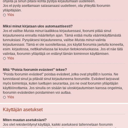
ohjeita ja sinun pitäisi kohta pystyä kirjautumaan uudelleen.
Jos et pysty asettamaan salasanaasi uudelleen, ota yhteyttä foorumin
ylläpitäjään.
Ylös
Miksi minut kirjataan ulos automaattisesti?
Jos et valitse
Muista minut
-laatikkoa kirjautuessasi, foorumi pitää sinut
kirjautuneena ennalta määritellyn ajan. Tämä estää muita väärinkäyttämästä
tunnuksiasi. Pysyäksesi kirjautuneena, valitse
Muista minut
-valinta
kirjautuessasi. Tämä ei ole suositeltavaa, jos käytät foorumia jaetulta koneelta,
esim. kirjastossa, nettikahvilassa tai koulun tietokoneluokassa. Jos et näe tätä
valintaa, foorumin ylläpitäjä on estänyt tämän toiminnon käyttämisen.
Ylös
Mitä “Poista foorumin evästeet” tekee?
“Poista foorumin evästeet” poistaa evästeet, jotka ovat phpBB:n luomia. Ne
tunnistavat sinut ja pitävät sinut kirjautuneena foorumille. Evästeet tarjoavat
myös toimintoja, kuten luettujen seurantaa, jos ne ovat foorumin ylläpitäjän
käyttöönottamia. Jos sinulla on sisään tai uloskirjautumisen kanssa ongelmia,
foorumin evästeiden poistaminen voi auttaa.
Ylös
Käyttäjän asetukset
Miten muutan asetuksiani?
Jos olet rekisteröitynyt käyttäjä, kaikki asetuksesi tallennetaan foorumin