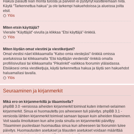
Hakusi palautti liian monta tulosta ja palvelin ei pystynyt käsittelemään niitä.
Käytä “Tarkennettua hakua” ja ole tarkempi hakuehdoissa ja alueissa joilta
etsit.
Ylös
Miten etsin käyttäjiä?
Vieraile “Käyttäjät”-sivulla ja klikkaa “Etsi käyttäjä”-linkkiä.
Ylös
Miten löydän omat viestini ja viestiketjuni?
Omat viestisi näet klikkaamalla “Katso omia viestejäsi”-linkkiä omissa
asetuksissa tai klikkaamalla “Etsi käyttäjän viesteistä”-linkkiä omalla
profiilisivullasi tai klikkaamalla “Pikalinkit”-valikkoa foorumin ylälaidassa.
Etsiäksesi omia viestiketjuja, käytä tarkennettua hakua ja täytä sen hakuehdot
haluamallasi tavalla.
Ylös
Seuraaminen ja kirjanmerkit
Mikä ero on kirjanmerkillä ja tilaamisella?
phpBB 3.0 -versiossa aiheiden kirjanmerkit toimivat kuten internet-selaimen
kirjanmerkit. Sinua ei huomautettu jos aiheeseen tuli päivitys. phpBB 3.1 -
versiosta lähtien kirjanmerkit toimivat samaan tapaan kuin aiheiden tilaaminen.
Voit saada ilmoituksen kun aihe josta sinulla on kirjanmerkki päivittyy.
Tilaaminen puolestaan huomauttaa sinua kun aiheeseen tai foorumiin tulee
päivitys. Huomautusten asetukset ja tilausten asetukset voidaan määrittää