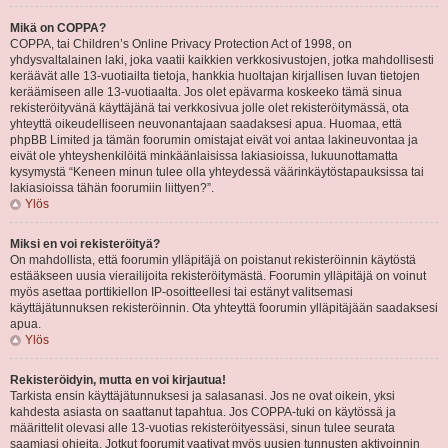
Mikä on COPPA?
COPPA, tai Children’s Online Privacy Protection Act of 1998, on
yhdysvaltalainen laki, joka vaatii kaikkien verkkosivustojen, jotka mahdollisesti
keräävät alle 13-vuotiailta tietoja, hankkia huoltajan kirjallisen luvan tietojen
keräämiseen alle 13-vuotiaalta. Jos olet epävarma koskeeko tämä sinua
rekisteröityvänä käyttäjänä tai verkkosivua jolle olet rekisteröitymässä, ota
yhteyttä oikeudelliseen neuvonantajaan saadaksesi apua. Huomaa, että
phpBB Limited ja tämän foorumin omistajat eivät voi antaa lakineuvontaa ja
eivät ole yhteyshenkilöitä minkäänlaisissa lakiasioissa, lukuunottamatta
kysymystä “Keneen minun tulee olla yhteydessä väärinkäytöstapauksissa tai
lakiasioissa tähän foorumiin liittyen?”.
Ylös
Miksi en voi rekisteröityä?
On mahdollista, että foorumin ylläpitäjä on poistanut rekisteröinnin käytöstä
estääkseen uusia vierailijoita rekisteröitymästä. Foorumin ylläpitäjä on voinut
myös asettaa porttikiellon IP-osoitteellesi tai estänyt valitsemasi
käyttäjätunnuksen rekisteröinnin. Ota yhteyttä foorumin ylläpitäjään saadaksesi
apua.
Ylös
Rekisteröidyin, mutta en voi kirjautua!
Tarkista ensin käyttäjätunnuksesi ja salasanasi. Jos ne ovat oikein, yksi
kahdesta asiasta on saattanut tapahtua. Jos COPPA-tuki on käytössä ja
määrittelit olevasi alle 13-vuotias rekisteröityessäsi, sinun tulee seurata
saamiasi ohjeita. Jotkut foorumit vaativat myös uusien tunnusten aktivoinnin