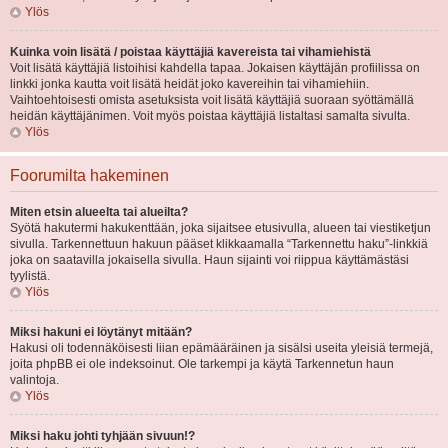
Ylös
Kuinka voin lisätä / poistaa käyttäjiä kavereista tai vihamiehistä
Voit lisätä käyttäjiä listoihisi kahdella tapaa. Jokaisen käyttäjän profiilissa on
linkki jonka kautta voit lisätä heidät joko kavereihin tai vihamiehiin.
Vaihtoehtoisesti omista asetuksista voit lisätä käyttäjiä suoraan syöttämällä
heidän käyttäjänimen. Voit myös poistaa käyttäjiä listaltasi samalta sivulta.
Ylös
Foorumilta hakeminen
Miten etsin alueelta tai alueilta?
Syötä hakutermi hakukenttään, joka sijaitsee etusivulla, alueen tai viestiketjun
sivulla. Tarkennettuun hakuun pääset klikkaamalla “Tarkennettu haku”-linkkiä
joka on saatavilla jokaisella sivulla. Haun sijainti voi riippua käyttämästäsi
tyylistä.
Ylös
Miksi hakuni ei löytänyt mitään?
Hakusi oli todennäköisesti liian epämääräinen ja sisälsi useita yleisiä termejä,
joita phpBB ei ole indeksoinut. Ole tarkempi ja käytä Tarkennetun haun
valintoja.
Ylös
Miksi haku johti tyhjään sivuun!?