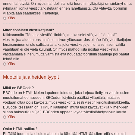
ennen lähetystä. On myös mahdollista, että foorumin ylläpitäjä on siirtänyt sinut
ryhmään, jonka viestit tarkistetaan ennen lähettämistä. Ota yhteyttä foorumin
ylläpitäjään saadaksesi lisätietoja.
Ylös
Miten tönäisen viestiketjuani?
Klikkaamalla “Tönaise viestiä” -linkkiä, kun katselet sitä, voit “tönäistä”
viestiketjua alueen ensimmäisen sivun yläosaan. Jos et näe tätä, viestiketjujen
tönäiseminen ei ole sallittua tai aika joka viestiketjujen tönäisemisen välillä
vaaditaan ei ole vielä kulunut. On myös mahdollista nostaa viestiketjua
vastaamalla siihen, mutta varmista että noudatat foorumin sääntöjä jos päätät
tehdä niin.
Ylös
Muotoilu ja aiheiden tyypit
Mikä on BBCode?
BBCode on HTML-kielen tapainen toteutus, joka tarjoaa tiettyjen viestin osien
muotoilumahdollisuuden. BBCoden käytöstä päättää ylläpitäjä, mutta se
voidaan ottaa pois käytöstä myös viestikohtaisesti viestin kirjoituslomakkeella.
BBCode itsessään on HTML:n kaltainen, mutta tagit käyttävät < ja > merkkien
sijaan hakasulkuja [ ja ]. BBCoden oppaan löydät viestinlähetyssivun kautta.
Ylös
Onko HTML sallittu?
Ei. Tällä foorumilla ei ole mahdollista lähettää HTML:ää siten, että se toimisi