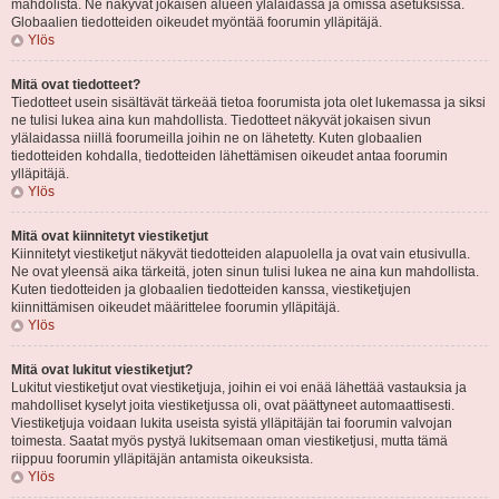
mahdolista. Ne näkyvät jokaisen alueen ylälaidassa ja omissa asetuksissa.
Globaalien tiedotteiden oikeudet myöntää foorumin ylläpitäjä.
Ylös
Mitä ovat tiedotteet?
Tiedotteet usein sisältävät tärkeää tietoa foorumista jota olet lukemassa ja siksi
ne tulisi lukea aina kun mahdollista. Tiedotteet näkyvät jokaisen sivun
ylälaidassa niillä foorumeilla joihin ne on lähetetty. Kuten globaalien
tiedotteiden kohdalla, tiedotteiden lähettämisen oikeudet antaa foorumin
ylläpitäjä.
Ylös
Mitä ovat kiinnitetyt viestiketjut
Kiinnitetyt viestiketjut näkyvät tiedotteiden alapuolella ja ovat vain etusivulla.
Ne ovat yleensä aika tärkeitä, joten sinun tulisi lukea ne aina kun mahdollista.
Kuten tiedotteiden ja globaalien tiedotteiden kanssa, viestiketjujen
kiinnittämisen oikeudet määrittelee foorumin ylläpitäjä.
Ylös
Mitä ovat lukitut viestiketjut?
Lukitut viestiketjut ovat viestiketjuja, joihin ei voi enää lähettää vastauksia ja
mahdolliset kyselyt joita viestiketjussa oli, ovat päättyneet automaattisesti.
Viestiketjuja voidaan lukita useista syistä ylläpitäjän tai foorumin valvojan
toimesta. Saatat myös pystyä lukitsemaan oman viestiketjusi, mutta tämä
riippuu foorumin ylläpitäjän antamista oikeuksista.
Ylös