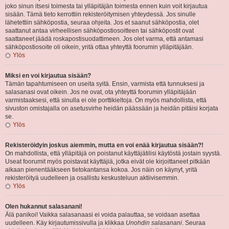
joko sinun itsesi toimesta tai ylläpitäjän toimesta ennen kuin voit kirjautua
sisään. Tämä tieto kerrottiin rekisteröitymisen yhteydessä. Jos sinulle
lähetettiin sähköpostia, seuraa ohjeita. Jos et saanut sähköpostia, olet
saattanut antaa virheellisen sähköpostiosoitteen tai sähköpostit ovat
saattaneet jäädä roskapostisuodattimeen. Jos olet varma, että antamasi
sähköpostiosoite oli oikein, yritä ottaa yhteyttä foorumin ylläpitäjään.
Ylös
Miksi en voi kirjautua sisään?
Tämän tapahtumiseen on useita syitä. Ensin, varmista että tunnuksesi ja
salasanasi ovat oikein. Jos ne ovat, ota yhteyttä foorumin ylläpitäjään
varmistaaksesi, että sinulla ei ole porttikieltoja. On myös mahdollista, että
sivuston omistajalla on asetusvirhe heidän päässään ja heidän pitäisi korjata
se.
Ylös
Rekisteröidyin joskus aiemmin, mutta en voi enää kirjautua sisään?!
On mahdollista, että ylläpitäjä on poistanut käyttäjätilisi käytöstä jostain syystä.
Useat foorumit myös poistavat käyttäjiä, jotka eivät ole kirjoittaneet pitkään
aikaan pienentääkseen tietokantansa kokoa. Jos näin on käynyt, yritä
rekisteröityä uudelleen ja osallistu keskusteluun aktiivisemmin.
Ylös
Olen hukannut salasanani!
Älä panikoi! Vaikka salasanaasi ei voida palauttaa, se voidaan asettaa
uudelleen. Käy kirjautumissivulla ja klikkaa
Unohdin salasanani
. Seuraa