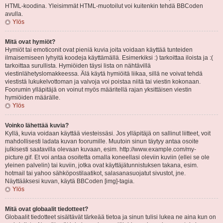
HTML-koodina. Yleisimmät HTML-muotoilut voi kuitenkin tehdä BBCoden
avulla.
Ylös
Mitä ovat hymiöt?
Hymiöt tai emoticonit ovat pieniä kuvia joita voidaan käyttää tunteiden
ilmaisemiseen lyhyitä koodeja käyttämällä. Esimerkiksi :) tarkoittaa iloista ja :(
tarkoittaa surullista. Hymiöiden täysi lista on nähtävillä
viestinlähetyslomakkeessa. Älä käytä hymiöitä liikaa, sillä ne voivat tehdä
viestistä lukukelvottoman ja valvoja voi poistaa niitä tai viestin kokonaan.
Foorumin ylläpitäjä on voinut myös määritellä rajan yksittäisen viestin
hymiöiden määrälle.
Ylös
Voinko lähettää kuvia?
Kyllä, kuvia voidaan käyttää viesteissäsi. Jos ylläpitäjä on sallinut liitteet, voit
mahdollisesti ladata kuvan foorumille. Muutoin sinun täytyy antaa osoite
julkisesti saatavilla olevaan kuvaan, esim. http://www.example.com/my-
picture.gif. Et voi antaa osoitetta omalla koneellasi oleviin kuviin (ellei se ole
yleinen palvelin) tai kuviin, jotka ovat käyttäjätunnistuksen takana, esim.
hotmail tai yahoo sähköpostilaatikot, salasanasuojatut sivustot, jne.
Näyttääksesi kuvan, käytä BBCoden [img]-tagia.
Ylös
Mitä ovat globaalit tiedotteet?
Globaalit tiedotteet sisältävät tärkeää tietoa ja sinun tulisi lukea ne aina kun on