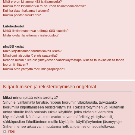
Mikä ero on kirjanmerkillä ja tilaamisella?
Kuinka teen kirjanmerkin tai seuraan haluamaani aihetta?
Kuinka tilaan haluamani alueen?
Kuinka poistan tilaukseni?
Liitetiedostot
Mitkä liitetiedostot ovat sallittuja tällä alueella?
Mistä löydän lähettämäni liitetiedostot?
phpBB -asiat
Kuka kirjoitti tämän foorumisovelluksen?
Miksi ominaisuutta X ei ole saatavilla?
Keneen minun tulee olla yhteydessä väärinkäytöstapauksissa tai lakiasioissa tähän
foorumiin liittyen?
Kuinka otan yhteyttä foorumin ylläpitäjään?
Kirjautumisen ja rekisteröitymisen ongelmat
Miksi minun pitää rekisteröityä?
Sinun ei välttämättä tarvitse, riippuu foorumin ylläpitäjästä, tarvitaanko
foorumilla kirjoittamiseen rekisteröitymistä. Rekisteröityminen voi kuitenkin
antaa sinulle lisää ominaisuuksia käyttöön, jotka eivät ole vieraiden
käytettävissä. Näitä ovat mm. avatar-kuvan määrittely, yksityisviestit,
sähköpostien lähettäminen muille käyttäjille, käyttäjäryhmien jäsenyys jne.
Siihen menee aikaa vain muutamia hetkiä, joten se on suositeltavaa.
Ylös