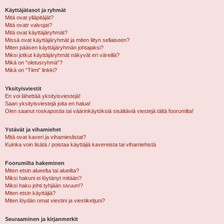
Käyttäjätasot ja ryhmät
Mitä ovat ylläpitäjät?
Mitä ovatr valvojat?
Mitä ovat käyttäjäryhmät?
Missä ovat käyttäjäryhmät ja miten liityn sellaiseen?
Miten pääsen käyttäjäryhmän johtajaksi?
Miksi jotkut käyttäjäryhmät näkyvät eri väreillä?
Mikä on “oletusryhmä”?
Mikä on “Tiimi” linkki?
Yksityisviestit
En voi lähettää yksityisviestejä!
Saan yksityisviestejä joita en halua!
Olen saanut roskapostia tai väärinkäytöksiä sisältäviä viestejä tältä foorumilta!
Ystävät ja vihamiehet
Mitä ovat kaveri ja vihamieslistat?
Kuinka voin lisätä / poistaa käyttäjiä kavereista tai vihamiehistä
Foorumilta hakeminen
Miten etsin alueelta tai alueilta?
Miksi hakuni ei löytänyt mitään?
Miksi haku johti tyhjään sivuun!?
Miten etsin käyttäjiä?
Miten löydän omat viestini ja viestiketjuni?
Seuraaminen ja kirjanmerkit