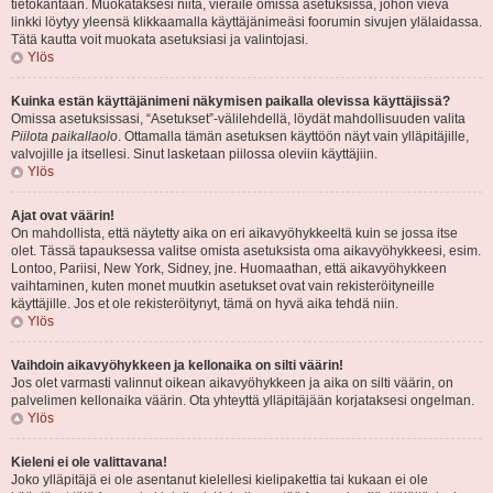
tietokantaan. Muokataksesi niitä, vieraile omissa asetuksissa, johon vievä
linkki löytyy yleensä klikkaamalla käyttäjänimeäsi foorumin sivujen ylälaidassa.
Tätä kautta voit muokata asetuksiasi ja valintojasi.
Ylös
Kuinka estän käyttäjänimeni näkymisen paikalla olevissa käyttäjissä?
Omissa asetuksissasi, “Asetukset”-välilehdellä, löydät mahdollisuuden valita
Piilota paikallaolo
. Ottamalla tämän asetuksen käyttöön näyt vain ylläpitäjille,
valvojille ja itsellesi. Sinut lasketaan piilossa oleviin käyttäjiin.
Ylös
Ajat ovat väärin!
On mahdollista, että näytetty aika on eri aikavyöhykkeeltä kuin se jossa itse
olet. Tässä tapauksessa valitse omista asetuksista oma aikavyöhykkeesi, esim.
Lontoo, Pariisi, New York, Sidney, jne. Huomaathan, että aikavyöhykkeen
vaihtaminen, kuten monet muutkin asetukset ovat vain rekisteröityneille
käyttäjille. Jos et ole rekisteröitynyt, tämä on hyvä aika tehdä niin.
Ylös
Vaihdoin aikavyöhykkeen ja kellonaika on silti väärin!
Jos olet varmasti valinnut oikean aikavyöhykkeen ja aika on silti väärin, on
palvelimen kellonaika väärin. Ota yhteyttä ylläpitäjään korjataksesi ongelman.
Ylös
Kieleni ei ole valittavana!
Joko ylläpitäjä ei ole asentanut kielellesi kielipakettia tai kukaan ei ole