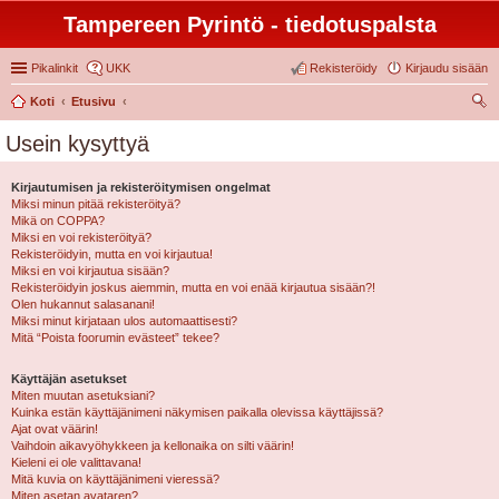
Tampereen Pyrintö - tiedotuspalsta
Pikalinkit
UKK
Rekisteröidy
Kirjaudu sisään
Koti
Etusivu
tsi
Usein kysyttyä
Kirjautumisen ja rekisteröitymisen ongelmat
Miksi minun pitää rekisteröityä?
Mikä on COPPA?
Miksi en voi rekisteröityä?
Rekisteröidyin, mutta en voi kirjautua!
Miksi en voi kirjautua sisään?
Rekisteröidyin joskus aiemmin, mutta en voi enää kirjautua sisään?!
Olen hukannut salasanani!
Miksi minut kirjataan ulos automaattisesti?
Mitä “Poista foorumin evästeet” tekee?
Käyttäjän asetukset
Miten muutan asetuksiani?
Kuinka estän käyttäjänimeni näkymisen paikalla olevissa käyttäjissä?
Ajat ovat väärin!
Vaihdoin aikavyöhykkeen ja kellonaika on silti väärin!
Kieleni ei ole valittavana!
Mitä kuvia on käyttäjänimeni vieressä?
Miten asetan avataren?