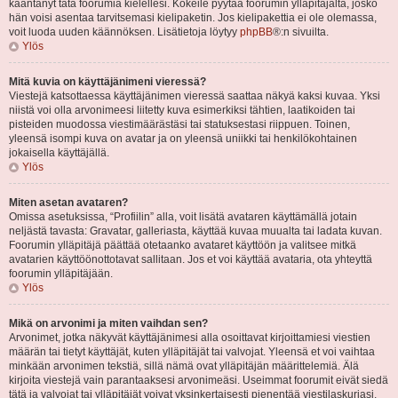
kääntänyt tätä foorumia kielellesi. Kokeile pyytää foorumin ylläpitäjältä, josko
hän voisi asentaa tarvitsemasi kielipaketin. Jos kielipakettia ei ole olemassa,
voit luoda uuden käännöksen. Lisätietoja löytyy
phpBB
®:n sivuilta.
Ylös
Mitä kuvia on käyttäjänimeni vieressä?
Viestejä katsottaessa käyttäjänimen vieressä saattaa näkyä kaksi kuvaa. Yksi
niistä voi olla arvonimeesi liitetty kuva esimerkiksi tähtien, laatikoiden tai
pisteiden muodossa viestimäärästäsi tai statuksestasi riippuen. Toinen,
yleensä isompi kuva on avatar ja on yleensä uniikki tai henkilökohtainen
jokaisella käyttäjällä.
Ylös
Miten asetan avataren?
Omissa asetuksissa, “Profiilin” alla, voit lisätä avataren käyttämällä jotain
neljästä tavasta: Gravatar, galleriasta, käyttää kuvaa muualta tai ladata kuvan.
Foorumin ylläpitäjä päättää otetaanko avataret käyttöön ja valitsee mitkä
avatarien käyttöönottotavat sallitaan. Jos et voi käyttää avataria, ota yhteyttä
foorumin ylläpitäjään.
Ylös
Mikä on arvonimi ja miten vaihdan sen?
Arvonimet, jotka näkyvät käyttäjänimesi alla osoittavat kirjoittamiesi viestien
määrän tai tietyt käyttäjät, kuten ylläpitäjät tai valvojat. Yleensä et voi vaihtaa
minkään arvonimen tekstiä, sillä nämä ovat ylläpitäjän määrittelemiä. Älä
kirjoita viestejä vain parantaaksesi arvonimeäsi. Useimmat foorumit eivät siedä
tätä ja valvojat tai ylläpitäjät voivat yksinkertaisesti pienentää viestilaskuriasi.