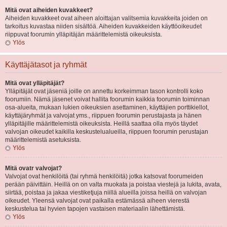
Mitä ovat aiheiden kuvakkeet?
Aiheiden kuvakkeet ovat aiheen aloittajan valitsemia kuvakkeita joiden on
tarkoitus kuvastaa niiden sisältöä. Aiheiden kuvakkeiden käyttöoikeudet
riippuvat foorumin ylläpitäjän määrittelemistä oikeuksista.
Ylös
Käyttäjätasot ja ryhmät
Mitä ovat ylläpitäjät?
Ylläpitäjät ovat jäseniä joille on annettu korkeimman tason kontrolli koko
foorumiin. Nämä jäsenet voivat hallita foorumin kaikkia foorumin toiminnan
osa-alueita, mukaan lukien oikeuksien asettaminen, käyttäjien porttikiellot,
käyttäjäryhmät ja valvojat yms., riippuen foorumin perustajasta ja hänen
ylläpitäjille määrittelemistä oikeuksista. Heillä saattaa olla myös täydet
valvojan oikeudet kaikilla keskustelualueilla, riippuen foorumin perustajan
määrittelemistä asetuksista.
Ylös
Mitä ovatr valvojat?
Valvojat ovat henkilöitä (tai ryhmä henkilöitä) jotka katsovat foorumeiden
perään päivittäin. Heillä on on valta muokata ja poistaa viestejä ja lukita, avata,
siirtää, poistaa ja jakaa viestiketjuja niillä alueilla joissa heillä on valvojan
oikeudet. Yleensä valvojat ovat paikalla estämässä aiheen vierestä
keskustelua tai hyvien tapojen vastaisen materiaalin lähettämistä.
Ylös