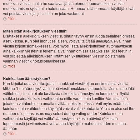
muokkaa viestiä, mutta he saattavat jättää pienen huomautuksen viestin
muokkaamisen syistä niin halutessaan. Huomaa, että normaalit käyttäjät eivät
voi poistaa viestejä, jos niihin on joku vastannut.
Ylös
Miten liitän allekirjoituksen viestiini?
Lisätäksesi allekirjoituksen viestiisi, sinun täytyy ensin luoda sellainen omissa
asetuksissa. Kun olet luonut sellaisen, voit valita
Lisää allekirjoitus
-valinnan
viestin kirjoituslomakkeessa. Voit myös lisätä allekirjoituksen automaattisesti
aina kaikkiin viesteihisi tekemällä valinnan omissa asetuksissa. Jos teet niin,
voit silti estää allekirjoituksen liittämisen yksittäiseen viestiin poistamalla
valinnan viestinkirjoituslomakkeessa.
Ylös
Kuinka luon äänestyksen?
Kun kirjoitat uuta viestiketjua tai muokkaat viestiketjun ensimmäistä viestiä,
klikkaa "Luo äänestys"-välilehteä viestilomakkeen alapuolella. Jos et näe tätä
välilehteä, sinulla ei ole tarvittavia oikeuksia äänestysten luomiseen. Syötä
otsikko ja ainakin kaksi vaihtoehtoa niille varattuihin kenttiin. Varmista että
jokainen vaihtoehto on omalla rivillään tekstikentässä. Voit myös määritellä
kuinka monta vaihtoehtoa käyttäjät voivat valita kohdasta You can also set the
number of options users may select during voting under “Kuinka monta
vaihtoehtoa käyttäjä voi valita”, äänestyksen kesto päivinä (0 kestää
loputtomasti) ja viimeisenä voit antaa käyttäjille mahdollisuuden muuttaa
ääntään.
Ylös