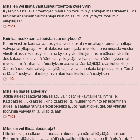
Miksi en voi lisätä vastausvaihtoehtoja kyselyyn?
Kyselyn vastausvaihtoehtojen määrä on foorumin ylläpitäjän määrittelemä. Jos
tarvitset enemmän vaihtoehtoja kuin on sallittu, ota yhteyttä foorumin
ylläpitäjään.
Ylös
Kuinka muokkaan tai poistan äänestyksen?
Kuten viestien kanssa, äänestyksiä voi muokata vain alkuperäinen lähettäjä,
valvoja tai ylläpitäjä. Muokataksesi äänestystä, muokkaa ensimmäistä viestiä
viestiketjussa. Äänestys on aina kytketty viestiketjun ensimmäiseen viestiin.
Jos kukaan ei ole vielä äänestänyt, käyttäjät voivat poistaa äänestyksen tai
muokata mitä tahansa äänestyksen asetusta. Jos käyttäjät ovat kuitenkin jo
äänestäneet, vain valvojat tai ylläpitäjät voivat muokata tai poistaa sen. Tämä
estää äänestysvaihtoehtojen vaihtamisen kesken äänestyksen.
Ylös
Miksi en pääse alueelle?
Jotkin alueet saattavat olla rajattu vain tietyille käyttäjille tai ryhmille.
Katsoaksesi, lukeaksesi, kirjoittaaksesi tai muiden toimintojen tekeminen
alueella saattaa tarvita erikoisoikeuksia. Jos haluat oikeudet, ota yhteyttä
foorumin valvojaan tai ylläpitäjään.
Ylös
Miksi en voi liittää tiedostoja?
Liitetiedostojen oikeudet annetaan alueen, ryhmän tai käyttäjän mukaan.
Foorumin ylläpitäjä ei välttämättä ole sallinut liitetiedostojen liittämistä tietyllä