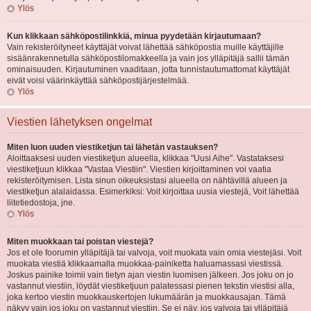
Ylös
Kun klikkaan sähköpostilinkkiä, minua pyydetään kirjautumaan?
Vain rekisteröityneet käyttäjät voivat lähettää sähköpostia muille käyttäjille
sisäänrakennetulla sähköpostilomakkeella ja vain jos ylläpitäjä sallii tämän
ominaisuuden. Kirjautuminen vaaditaan, jotta tunnistautumattomat käyttäjät
eivät voisi väärinkäyttää sähköpostijärjestelmää.
Ylös
Viestien lähetyksen ongelmat
Miten luon uuden viestiketjun tai lähetän vastauksen?
Aloittaaksesi uuden viestiketjun alueella, klikkaa "Uusi Aihe". Vastataksesi
viestiketjuun klikkaa "Vastaa Viestiin". Viestien kirjoittaminen voi vaatia
rekisteröitymisen. Lista sinun oikeuksistasi alueella on nähtävillä alueen ja
viestiketjun alalaidassa. Esimerkiksi: Voit kirjoittaa uusia viestejä, Voit lähettää
liitetiedostoja, jne.
Ylös
Miten muokkaan tai poistan viestejä?
Jos et ole foorumin ylläpitäjä tai valvoja, voit muokata vain omia viestejäsi. Voit
muokata viestiä klikkaamalla muokkaa-painiketta haluamassasi viestissä.
Joskus painike toimii vain tietyn ajan viestin luomisen jälkeen. Jos joku on jo
vastannut viestiin, löydät viestiketjuun palatessasi pienen tekstin viestisi alla,
joka kertoo viestin muokkauskertojen lukumäärän ja muokkausajan. Tämä
näkyy vain jos joku on vastannut viestiin. Se ei näy, jos valvoja tai ylläpitäjä