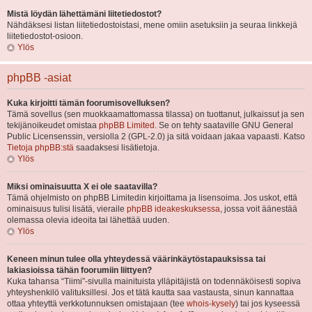
Mistä löydän lähettämäni liitetiedostot?
Nähdäksesi listan liitetiedostoistasi, mene omiin asetuksiin ja seuraa linkkejä
liitetiedostot-osioon.
Ylös
phpBB -asiat
Kuka kirjoitti tämän foorumisovelluksen?
Tämä sovellus (sen muokkaamattomassa tilassa) on tuottanut, julkaissut ja sen
tekijänoikeudet omistaa
phpBB Limited
. Se on tehty saataville GNU General
Public Licensenssin, versiolla 2 (GPL-2.0) ja sitä voidaan jakaa vapaasti. Katso
Tietoja phpBB:stä
saadaksesi lisätietoja.
Ylös
Miksi ominaisuutta X ei ole saatavilla?
Tämä ohjelmisto on phpBB Limitedin kirjoittama ja lisensoima. Jos uskot, että
ominaisuus tulisi lisätä, vieraile
phpBB ideakeskuksessa
, jossa voit äänestää
olemassa olevia ideoita tai lähettää uuden.
Ylös
Keneen minun tulee olla yhteydessä väärinkäytöstapauksissa tai
lakiasioissa tähän foorumiin liittyen?
Kuka tahansa “Tiimi”-sivulla mainituista ylläpitäjistä on todennäköisesti sopiva
yhteyshenkilö valituksillesi. Jos et tätä kautta saa vastausta, sinun kannattaa
ottaa yhteyttä verkkotunnuksen omistajaan (tee
whois-kysely
) tai jos kyseessä