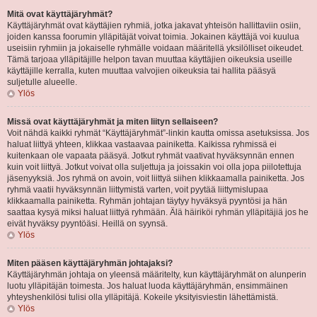
Mitä ovat käyttäjäryhmät?
Käyttäjäryhmät ovat käyttäjien ryhmiä, jotka jakavat yhteisön hallittaviin osiin,
joiden kanssa foorumin ylläpitäjät voivat toimia. Jokainen käyttäjä voi kuulua
useisiin ryhmiin ja jokaiselle ryhmälle voidaan määritellä yksilölliset oikeudet.
Tämä tarjoaa ylläpitäjille helpon tavan muuttaa käyttäjien oikeuksia useille
käyttäjille kerralla, kuten muuttaa valvojien oikeuksia tai hallita pääsyä
suljetulle alueelle.
Ylös
Missä ovat käyttäjäryhmät ja miten liityn sellaiseen?
Voit nähdä kaikki ryhmät “Käyttäjäryhmät”-linkin kautta omissa asetuksissa. Jos
haluat liittyä yhteen, klikkaa vastaavaa painiketta. Kaikissa ryhmissä ei
kuitenkaan ole vapaata pääsyä. Jotkut ryhmät vaativat hyväksynnän ennen
kuin voit liittyä. Jotkut voivat olla suljettuja ja joissakin voi olla jopa piilotettuja
jäsenyyksiä. Jos ryhmä on avoin, voit liittyä siihen klikkaamalla painiketta. Jos
ryhmä vaatii hyväksynnän liittymistä varten, voit pyytää liittymislupaa
klikkaamalla painiketta. Ryhmän johtajan täytyy hyväksyä pyyntösi ja hän
saattaa kysyä miksi haluat liittyä ryhmään. Älä häiriköi ryhmän ylläpitäjiä jos he
eivät hyväksy pyyntöäsi. Heillä on syynsä.
Ylös
Miten pääsen käyttäjäryhmän johtajaksi?
Käyttäjäryhmän johtaja on yleensä määritelty, kun käyttäjäryhmät on alunperin
luotu ylläpitäjän toimesta. Jos haluat luoda käyttäjäryhmän, ensimmäinen
yhteyshenkilösi tulisi olla ylläpitäjä. Kokeile yksityisviestin lähettämistä.
Ylös