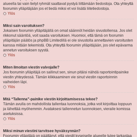
alueella tai vain tietyt ryhmät saattavat pystyä liittämään tiedostoja. Ota yhteyttä
foorumin ylläpitäjään jos et tiedä miksi et voi lisätä liitetiedostoja.
Ylös
Miksi sain varoituksen?
Jokaisen foorumin ylläpitäjällä on omat säännöt heidän sivustollensa. Jos olet
rikkonut sääntöä, voit saada varoituksen. Huomioi, että tämä on foorumin
ylläpitäjän päätös ja phpBB Limitedillä ei ole sivustolla annettavien varoitusten
kanssa mitään tekemistä. Ota yhteyttä foorumin ylläpitäjään, jos olet epävarma
annetun varoituksen syystä.
Ylös
Miten ilmoitan viestin valvojalle?
Jos foorumin ylläpitäjä on sallinut sen, sinun pitäisi nähdä raportointipainike
viestin yhteydessä. Tämän klikkaaminen vie sinut viestin raportoinnin
vaiheiden läpi.
Ylös
Mitä “Tallenna”-painike viestin kirjoittamisessa tekee?
Tämän avulla on mahdollista tallentaa luonnoksia, jotka voit kirjoittaa loppuun
ja lähettää myöhemmin. Avataksesi tallennetun luonnoksen, vieraile komissa
asetuksissa.
Ylös
Miksi minun viestini tarvitsee hyväksynnän?
Foorumin ylläpitäjä on päättänyt, että viestit kyseiselle alueelle tulee tarkastaa