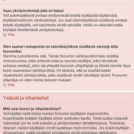
Saan yksityisviestejä joita en halua!
Voit automaattisesti poistaa yksityisviestit tietyltä käyttäjältä käyttämällä
käyttäjänhallinnan viestisääntöjä. Jos saat väärinkäytöksiä sisältäviä viestejä
tietyltä käyttäjältä, voit raportoida viestit valvojille. Heillä on oikeudet estää
käyttäjiä lähettämästä yksityisviestejä.
Ylös
Olen saanut roskapostia tai väärinkäytöksiä sisältäviä viestejä tältä
foorumilta!
Olemme pahoillamme siitä. Tämän foorumin sähköpostilomake sisältää
ominaisuuksia, jotka yrittävät estää ja seurata käyttäjiä, jotka lähettävät
sellaisia viestejä, joten ota yhteyttä foorumin ylläpitäjään ja lähetä hänelle täysi
kopio saamastasi sähköpostista. On tärkeää, että se sisältää kaikki
otsaketiedot sähköpostista, jotka sisältävät viestin lähettäjän tiedot. Foorumin
ylläpitäjä voi sitten toimia tarpeen mukaan.
Ylös
Ystävät ja vihamiehet
Mitä ovat kaveri ja vihamieslistat?
Voit käyttää näitä listoja muiden foorumin käyttäjien organisointiin.
Kaverilistalle lisätään käyttäjiä omien asetusten kautta. Tämä auttaa nopeasti
näkemään jos he ovat paikalla ja yksityisviestien lähettämisessä. Teemasta
riippuen näiden käyttäjien viestit saatetaan myös korostaa. Jos lisäät käyttäjän
vihamieheksi, kaikki käyttäjän kirjoittamat viestit piilotetaan oletuksena.