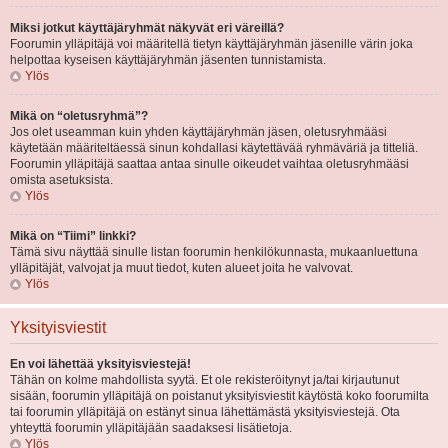
Miksi jotkut käyttäjäryhmät näkyvät eri väreillä?
Foorumin ylläpitäjä voi määritellä tietyn käyttäjäryhmän jäsenille värin joka
helpottaa kyseisen käyttäjäryhmän jäsenten tunnistamista.
Ylös
Mikä on “oletusryhmä”?
Jos olet useamman kuin yhden käyttäjäryhmän jäsen, oletusryhmääsi
käytetään määriteltäessä sinun kohdallasi käytettävää ryhmäväriä ja titteliä.
Foorumin ylläpitäjä saattaa antaa sinulle oikeudet vaihtaa oletusryhmääsi
omista asetuksista.
Ylös
Mikä on “Tiimi” linkki?
Tämä sivu näyttää sinulle listan foorumin henkilökunnasta, mukaanluettuna
ylläpitäjät, valvojat ja muut tiedot, kuten alueet joita he valvovat.
Ylös
Yksityisviestit
En voi lähettää yksityisviestejä!
Tähän on kolme mahdollista syytä. Et ole rekisteröitynyt ja/tai kirjautunut
sisään, foorumin ylläpitäjä on poistanut yksityisviestit käytöstä koko foorumilta
tai foorumin ylläpitäjä on estänyt sinua lähettämästä yksityisviestejä. Ota
yhteyttä foorumin ylläpitäjään saadaksesi lisätietoja.
Ylös