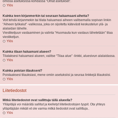
omissa asetuksissa kohdassa “Omat asetukset”.
Ylös
Kuinka teen kirjanmerkin tai seuraan haluamaani aihetta?
Voit tehdä kirjanmekin tai tilata haluamasi aiheen valitsemalla sopivan linkin
“Aiheen työkalut” -valikossa, joka on sijoitettu kätevästi keskustelun ylä- ja
alalaidan lähelle.
Viestiketjuun vastaaminen ja valinta “Huomauta kun vastaus lähetetään” tilaa
viestiketjun.
Ylös
Kuinka tilaan haluamani alueen?
Tilataksesi haluamasi alueen, valitse “Tilaa alue” -linkki, aluesivun alalaidassa.
Ylös
Kuinka poistan tilaukseni?
Poistaaksesi tilauksiasi, mene omiin asetuksiisi ja seuraa linkkejä tilauksiisi.
Ylös
Liitetiedostot
Mitkä liitetiedostot ovat sallittuja tällä alueella?
Ylläpitäjä voi määrätä sallitut ja kielletyt liitetiedostojen tyypit. Ota yhteys
ylläpitäjään mikäli et ole varma mitkä tiedostot ovat sallittuja..
Ylös