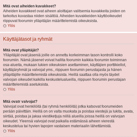
Mitä ovat aiheiden kuvakkeet?
Aiheiden kuvakkeet ovat aiheen aloittajan valitsemia kuvakkeita joiden on
tarkoitus kuvastaa niiden sisältöä. Aiheiden kuvakkeiden käyttöoikeudet
riippuvat foorumin ylläpitäjän määrittelemistä oikeuksista.
Ylös
Käyttäjätasot ja ryhmät
Mitä ovat ylläpitäjät?
Ylläpitäjät ovat jäseniä joille on annettu korkeimman tason kontrolli koko
foorumiin. Nämä jäsenet voivat hallita foorumin kaikkia foorumin toiminnan
osa-alueita, mukaan lukien oikeuksien asettaminen, käyttäjien porttikiellot,
käyttäjäryhmät ja valvojat yms., riippuen foorumin perustajasta ja hänen
ylläpitäjille määrittelemistä oikeuksista. Heillä saattaa olla myös täydet
valvojan oikeudet kaikilla keskustelualueilla, riippuen foorumin perustajan
määrittelemistä asetuksista.
Ylös
Mitä ovatr valvojat?
Valvojat ovat henkilöitä (tai ryhmä henkilöitä) jotka katsovat foorumeiden
perään päivittäin. Heillä on on valta muokata ja poistaa viestejä ja lukita, avata,
siirtää, poistaa ja jakaa viestiketjuja niillä alueilla joissa heillä on valvojan
oikeudet. Yleensä valvojat ovat paikalla estämässä aiheen vierestä
keskustelua tai hyvien tapojen vastaisen materiaalin lähettämistä.
Ylös