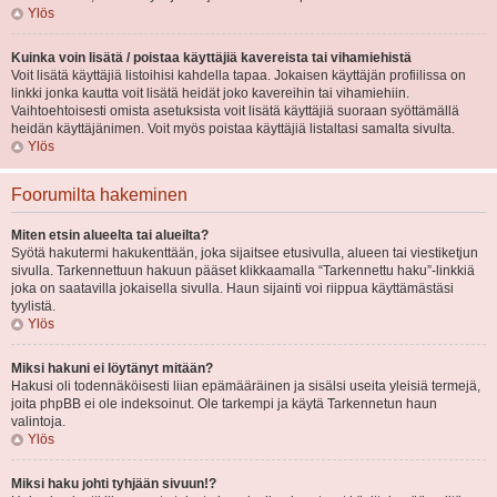
Ylös
Kuinka voin lisätä / poistaa käyttäjiä kavereista tai vihamiehistä
Voit lisätä käyttäjiä listoihisi kahdella tapaa. Jokaisen käyttäjän profiilissa on
linkki jonka kautta voit lisätä heidät joko kavereihin tai vihamiehiin.
Vaihtoehtoisesti omista asetuksista voit lisätä käyttäjiä suoraan syöttämällä
heidän käyttäjänimen. Voit myös poistaa käyttäjiä listaltasi samalta sivulta.
Ylös
Foorumilta hakeminen
Miten etsin alueelta tai alueilta?
Syötä hakutermi hakukenttään, joka sijaitsee etusivulla, alueen tai viestiketjun
sivulla. Tarkennettuun hakuun pääset klikkaamalla “Tarkennettu haku”-linkkiä
joka on saatavilla jokaisella sivulla. Haun sijainti voi riippua käyttämästäsi
tyylistä.
Ylös
Miksi hakuni ei löytänyt mitään?
Hakusi oli todennäköisesti liian epämääräinen ja sisälsi useita yleisiä termejä,
joita phpBB ei ole indeksoinut. Ole tarkempi ja käytä Tarkennetun haun
valintoja.
Ylös
Miksi haku johti tyhjään sivuun!?