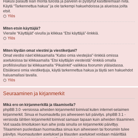
Hakusi palautti liian monta tulosta ja palvelin ei pystynyt käsittelemään niitä.
Käytä “Tarkennettua hakua” ja ole tarkempi hakuehdoissa ja alueissa joilta
etsit.
Ylös
Miten etsin käyttäjiä?
Vieraile “Käyttäjät”-sivulla ja klikkaa “Etsi käyttäjä”-linkkiä.
Ylös
Miten löydän omat viestini ja viestiketjuni?
Omat viestisi näet klikkaamalla “Katso omia viestejäsi”-linkkiä omissa
asetuksissa tai klikkaamalla “Etsi käyttäjän viesteistä”-linkkiä omalla
profiilisivullasi tai klikkaamalla “Pikalinkit”-valikkoa foorumin ylälaidassa.
Etsiäksesi omia viestiketjuja, käytä tarkennettua hakua ja täytä sen hakuehdot
haluamallasi tavalla.
Ylös
Seuraaminen ja kirjanmerkit
Mikä ero on kirjanmerkillä ja tilaamisella?
phpBB 3.0 -versiossa aiheiden kirjanmerkit toimivat kuten internet-selaimen
kirjanmerkit. Sinua ei huomautettu jos aiheeseen tuli päivitys. phpBB 3.1 -
versiosta lähtien kirjanmerkit toimivat samaan tapaan kuin aiheiden tilaaminen.
Voit saada ilmoituksen kun aihe josta sinulla on kirjanmerkki päivittyy.
Tilaaminen puolestaan huomauttaa sinua kun aiheeseen tai foorumiin tulee
päivitys. Huomautusten asetukset ja tilausten asetukset voidaan määrittää