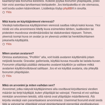
kääntänyt tätä foorumia kielellesi. Kokeile pyytää foorumin ylläpitäjältä, josko
hän voisi asentaa tarvitsemasi kielipaketin. Jos kielipakettia ei ole olemassa,
voit luoda uuden käännöksen. Lisätietoja löytyy
phpBB
®:n sivuilta.
Ylös
Mitä kuvia on käyttäjänimeni vieressä?
Viestejä katsottaessa käyttäjänimen vieressä saattaa näkyä kaksi kuvaa. Yksi
niistä voi olla arvonimeesi liitetty kuva esimerkiksi tähtien, laatikoiden tai
pisteiden muodossa viestimäärästäsi tai statuksestasi riippuen. Toinen,
yleensä isompi kuva on avatar ja on yleensä uniikki tai henkilökohtainen
jokaisella käyttäjällä.
Ylös
Miten asetan avataren?
Omissa asetuksissa, “Profiilin” alla, voit lisätä avataren käyttämällä jotain
neljästä tavasta: Gravatar, galleriasta, käyttää kuvaa muualta tai ladata kuvan.
Foorumin ylläpitäjä päättää otetaanko avataret käyttöön ja valitsee mitkä
avatarien käyttöönottotavat sallitaan. Jos et voi käyttää avataria, ota yhteyttä
foorumin ylläpitäjään.
Ylös
Mikä on arvonimi ja miten vaihdan sen?
Arvonimet, jotka näkyvät käyttäjänimesi alla osoittavat kirjoittamiesi viestien
määrän tai tietyt käyttäjät, kuten ylläpitäjät tai valvojat. Yleensä et voi vaihtaa
minkään arvonimen tekstiä, sillä nämä ovat ylläpitäjän määrittelemiä. Älä
kirjoita viestejä vain parantaaksesi arvonimeäsi. Useimmat foorumit eivät siedä
tätä ja valvojat tai ylläpitäjät voivat yksinkertaisesti pienentää viestilaskuriasi.