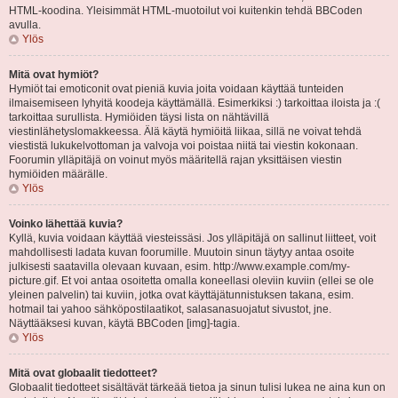
HTML-koodina. Yleisimmät HTML-muotoilut voi kuitenkin tehdä BBCoden
avulla.
Ylös
Mitä ovat hymiöt?
Hymiöt tai emoticonit ovat pieniä kuvia joita voidaan käyttää tunteiden
ilmaisemiseen lyhyitä koodeja käyttämällä. Esimerkiksi :) tarkoittaa iloista ja :(
tarkoittaa surullista. Hymiöiden täysi lista on nähtävillä
viestinlähetyslomakkeessa. Älä käytä hymiöitä liikaa, sillä ne voivat tehdä
viestistä lukukelvottoman ja valvoja voi poistaa niitä tai viestin kokonaan.
Foorumin ylläpitäjä on voinut myös määritellä rajan yksittäisen viestin
hymiöiden määrälle.
Ylös
Voinko lähettää kuvia?
Kyllä, kuvia voidaan käyttää viesteissäsi. Jos ylläpitäjä on sallinut liitteet, voit
mahdollisesti ladata kuvan foorumille. Muutoin sinun täytyy antaa osoite
julkisesti saatavilla olevaan kuvaan, esim. http://www.example.com/my-
picture.gif. Et voi antaa osoitetta omalla koneellasi oleviin kuviin (ellei se ole
yleinen palvelin) tai kuviin, jotka ovat käyttäjätunnistuksen takana, esim.
hotmail tai yahoo sähköpostilaatikot, salasanasuojatut sivustot, jne.
Näyttääksesi kuvan, käytä BBCoden [img]-tagia.
Ylös
Mitä ovat globaalit tiedotteet?
Globaalit tiedotteet sisältävät tärkeää tietoa ja sinun tulisi lukea ne aina kun on