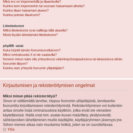
Mikä ero on kirjanmerkillä ja tilaamisella?
Kuinka teen kirjanmerkin tai seuraan haluamaani aihetta?
Kuinka tilaan haluamani alueen?
Kuinka poistan tilaukseni?
Liitetiedostot
Mitkä liitetiedostot ovat sallittuja tällä alueella?
Mistä löydän lähettämäni liitetiedostot?
phpBB -asiat
Kuka kirjoitti tämän foorumisovelluksen?
Miksi ominaisuutta X ei ole saatavilla?
Keneen minun tulee olla yhteydessä väärinkäytöstapauksissa tai lakiasioissa tähän
foorumiin liittyen?
Kuinka otan yhteyttä foorumin ylläpitäjään?
Kirjautumisen ja rekisteröitymisen ongelmat
Miksi minun pitää rekisteröityä?
Sinun ei välttämättä tarvitse, riippuu foorumin ylläpitäjästä, tarvitaanko
foorumilla kirjoittamiseen rekisteröitymistä. Rekisteröityminen voi kuitenkin
antaa sinulle lisää ominaisuuksia käyttöön, jotka eivät ole vieraiden
käytettävissä. Näitä ovat mm. avatar-kuvan määrittely, yksityisviestit,
sähköpostien lähettäminen muille käyttäjille, käyttäjäryhmien jäsenyys jne.
Siihen menee aikaa vain muutamia hetkiä, joten se on suositeltavaa.
Ylös