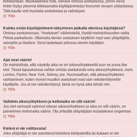
tietokantaan. Muokataksesi niitä, vieraile omissa asetuksissa, johon vievä
linkki löytyy yleensä klikkaamalla käyttäjänimeäsi foorumin sivujen ylälaidassa.
Tätä kautta voit muokata asetuksiasi ja valintojasi.
Ylös
Kuinka estän käyttäjänimeni näkymisen paikalla olevissa käyttäjissä?
Omissa asetuksissasi, “Asetukset”-välilehdellä, löydät mahdollisuuden valita
Piilota paikallaolo
. Ottamalla tämän asetuksen käyttöön näyt vain ylläpitäjille,
valvojille ja itsellesi. Sinut lasketaan piilossa oleviin käyttäjiin.
Ylös
Ajat ovat väärin!
On mahdollista, että näytetty aika on eri aikavyöhykkeeltä kuin se jossa itse
olet. Tässä tapauksessa valitse omista asetuksista oma aikavyöhykkeesi, esim.
Lontoo, Pariisi, New York, Sidney, jne. Huomaathan, että aikavyöhykkeen
vaihtaminen, kuten monet muutkin asetukset ovat vain rekisteröityneille
käyttäjille. Jos et ole rekisteröitynyt, tämä on hyvä aika tehdä niin.
Ylös
Vaihdoin aikavyöhykkeen ja kellonaika on silti väärin!
Jos olet varmasti valinnut oikean aikavyöhykkeen ja aika on silti väärin, on
palvelimen kellonaika väärin. Ota yhteyttä ylläpitäjään korjataksesi ongelman.
Ylös
Kieleni ei ole valittavana!
Joko ylläpitäjä ei ole asentanut kielellesi kielipakettia tai kukaan ei ole