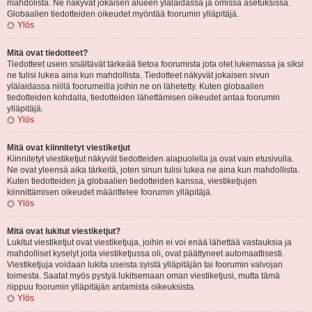
mahdolista. Ne näkyvät jokaisen alueen ylälaidassa ja omissa asetuksissa.
Globaalien tiedotteiden oikeudet myöntää foorumin ylläpitäjä.
Ylös
Mitä ovat tiedotteet?
Tiedotteet usein sisältävät tärkeää tietoa foorumista jota olet lukemassa ja siksi
ne tulisi lukea aina kun mahdollista. Tiedotteet näkyvät jokaisen sivun
ylälaidassa niillä foorumeilla joihin ne on lähetetty. Kuten globaalien
tiedotteiden kohdalla, tiedotteiden lähettämisen oikeudet antaa foorumin
ylläpitäjä.
Ylös
Mitä ovat kiinnitetyt viestiketjut
Kiinnitetyt viestiketjut näkyvät tiedotteiden alapuolella ja ovat vain etusivulla.
Ne ovat yleensä aika tärkeitä, joten sinun tulisi lukea ne aina kun mahdollista.
Kuten tiedotteiden ja globaalien tiedotteiden kanssa, viestiketjujen
kiinnittämisen oikeudet määrittelee foorumin ylläpitäjä.
Ylös
Mitä ovat lukitut viestiketjut?
Lukitut viestiketjut ovat viestiketjuja, joihin ei voi enää lähettää vastauksia ja
mahdolliset kyselyt joita viestiketjussa oli, ovat päättyneet automaattisesti.
Viestiketjuja voidaan lukita useista syistä ylläpitäjän tai foorumin valvojan
toimesta. Saatat myös pystyä lukitsemaan oman viestiketjusi, mutta tämä
riippuu foorumin ylläpitäjän antamista oikeuksista.
Ylös