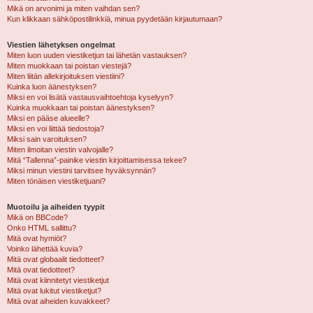
Mikä on arvonimi ja miten vaihdan sen?
Kun klikkaan sähköpostilinkkiä, minua pyydetään kirjautumaan?
Viestien lähetyksen ongelmat
Miten luon uuden viestiketjun tai lähetän vastauksen?
Miten muokkaan tai poistan viestejä?
Miten liitän allekirjoituksen viestiini?
Kuinka luon äänestyksen?
Miksi en voi lisätä vastausvaihtoehtoja kyselyyn?
Kuinka muokkaan tai poistan äänestyksen?
Miksi en pääse alueelle?
Miksi en voi liittää tiedostoja?
Miksi sain varoituksen?
Miten ilmoitan viestin valvojalle?
Mitä “Tallenna”-painike viestin kirjoittamisessa tekee?
Miksi minun viestini tarvitsee hyväksynnän?
Miten tönäisen viestiketjuani?
Muotoilu ja aiheiden tyypit
Mikä on BBCode?
Onko HTML sallittu?
Mitä ovat hymiöt?
Voinko lähettää kuvia?
Mitä ovat globaalit tiedotteet?
Mitä ovat tiedotteet?
Mitä ovat kiinnitetyt viestiketjut
Mitä ovat lukitut viestiketjut?
Mitä ovat aiheiden kuvakkeet?