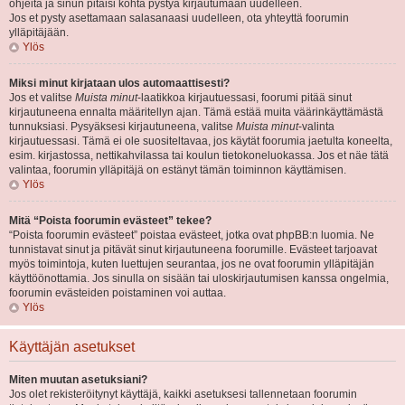
ohjeita ja sinun pitäisi kohta pystyä kirjautumaan uudelleen.
Jos et pysty asettamaan salasanaasi uudelleen, ota yhteyttä foorumin
ylläpitäjään.
Ylös
Miksi minut kirjataan ulos automaattisesti?
Jos et valitse
Muista minut
-laatikkoa kirjautuessasi, foorumi pitää sinut
kirjautuneena ennalta määritellyn ajan. Tämä estää muita väärinkäyttämästä
tunnuksiasi. Pysyäksesi kirjautuneena, valitse
Muista minut
-valinta
kirjautuessasi. Tämä ei ole suositeltavaa, jos käytät foorumia jaetulta koneelta,
esim. kirjastossa, nettikahvilassa tai koulun tietokoneluokassa. Jos et näe tätä
valintaa, foorumin ylläpitäjä on estänyt tämän toiminnon käyttämisen.
Ylös
Mitä “Poista foorumin evästeet” tekee?
“Poista foorumin evästeet” poistaa evästeet, jotka ovat phpBB:n luomia. Ne
tunnistavat sinut ja pitävät sinut kirjautuneena foorumille. Evästeet tarjoavat
myös toimintoja, kuten luettujen seurantaa, jos ne ovat foorumin ylläpitäjän
käyttöönottamia. Jos sinulla on sisään tai uloskirjautumisen kanssa ongelmia,
foorumin evästeiden poistaminen voi auttaa.
Ylös
Käyttäjän asetukset
Miten muutan asetuksiani?
Jos olet rekisteröitynyt käyttäjä, kaikki asetuksesi tallennetaan foorumin