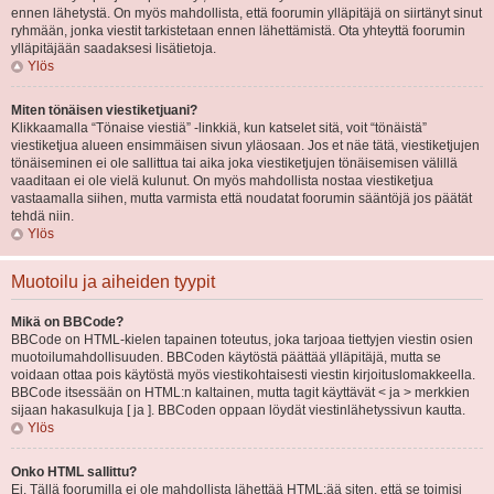
ennen lähetystä. On myös mahdollista, että foorumin ylläpitäjä on siirtänyt sinut
ryhmään, jonka viestit tarkistetaan ennen lähettämistä. Ota yhteyttä foorumin
ylläpitäjään saadaksesi lisätietoja.
Ylös
Miten tönäisen viestiketjuani?
Klikkaamalla “Tönaise viestiä” -linkkiä, kun katselet sitä, voit “tönäistä”
viestiketjua alueen ensimmäisen sivun yläosaan. Jos et näe tätä, viestiketjujen
tönäiseminen ei ole sallittua tai aika joka viestiketjujen tönäisemisen välillä
vaaditaan ei ole vielä kulunut. On myös mahdollista nostaa viestiketjua
vastaamalla siihen, mutta varmista että noudatat foorumin sääntöjä jos päätät
tehdä niin.
Ylös
Muotoilu ja aiheiden tyypit
Mikä on BBCode?
BBCode on HTML-kielen tapainen toteutus, joka tarjoaa tiettyjen viestin osien
muotoilumahdollisuuden. BBCoden käytöstä päättää ylläpitäjä, mutta se
voidaan ottaa pois käytöstä myös viestikohtaisesti viestin kirjoituslomakkeella.
BBCode itsessään on HTML:n kaltainen, mutta tagit käyttävät < ja > merkkien
sijaan hakasulkuja [ ja ]. BBCoden oppaan löydät viestinlähetyssivun kautta.
Ylös
Onko HTML sallittu?
Ei. Tällä foorumilla ei ole mahdollista lähettää HTML:ää siten, että se toimisi