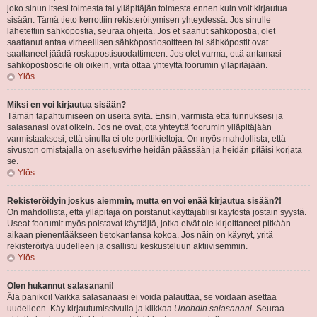
joko sinun itsesi toimesta tai ylläpitäjän toimesta ennen kuin voit kirjautua
sisään. Tämä tieto kerrottiin rekisteröitymisen yhteydessä. Jos sinulle
lähetettiin sähköpostia, seuraa ohjeita. Jos et saanut sähköpostia, olet
saattanut antaa virheellisen sähköpostiosoitteen tai sähköpostit ovat
saattaneet jäädä roskapostisuodattimeen. Jos olet varma, että antamasi
sähköpostiosoite oli oikein, yritä ottaa yhteyttä foorumin ylläpitäjään.
Ylös
Miksi en voi kirjautua sisään?
Tämän tapahtumiseen on useita syitä. Ensin, varmista että tunnuksesi ja
salasanasi ovat oikein. Jos ne ovat, ota yhteyttä foorumin ylläpitäjään
varmistaaksesi, että sinulla ei ole porttikieltoja. On myös mahdollista, että
sivuston omistajalla on asetusvirhe heidän päässään ja heidän pitäisi korjata
se.
Ylös
Rekisteröidyin joskus aiemmin, mutta en voi enää kirjautua sisään?!
On mahdollista, että ylläpitäjä on poistanut käyttäjätilisi käytöstä jostain syystä.
Useat foorumit myös poistavat käyttäjiä, jotka eivät ole kirjoittaneet pitkään
aikaan pienentääkseen tietokantansa kokoa. Jos näin on käynyt, yritä
rekisteröityä uudelleen ja osallistu keskusteluun aktiivisemmin.
Ylös
Olen hukannut salasanani!
Älä panikoi! Vaikka salasanaasi ei voida palauttaa, se voidaan asettaa
uudelleen. Käy kirjautumissivulla ja klikkaa
Unohdin salasanani
. Seuraa