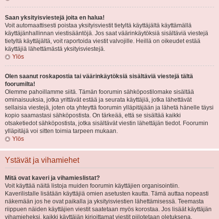
Saan yksityisviestejä joita en halua!
Voit automaattisesti poistaa yksityisviestit tietyltä käyttäjältä käyttämällä
käyttäjänhallinnan viestisääntöjä. Jos saat väärinkäytöksiä sisältäviä viestejä
tietyltä käyttäjältä, voit raportoida viestit valvojille. Heillä on oikeudet estää
käyttäjiä lähettämästä yksityisviestejä.
Ylös
Olen saanut roskapostia tai väärinkäytöksiä sisältäviä viestejä tältä
foorumilta!
Olemme pahoillamme siitä. Tämän foorumin sähköpostilomake sisältää
ominaisuuksia, jotka yrittävät estää ja seurata käyttäjiä, jotka lähettävät
sellaisia viestejä, joten ota yhteyttä foorumin ylläpitäjään ja lähetä hänelle täysi
kopio saamastasi sähköpostista. On tärkeää, että se sisältää kaikki
otsaketiedot sähköpostista, jotka sisältävät viestin lähettäjän tiedot. Foorumin
ylläpitäjä voi sitten toimia tarpeen mukaan.
Ylös
Ystävät ja vihamiehet
Mitä ovat kaveri ja vihamieslistat?
Voit käyttää näitä listoja muiden foorumin käyttäjien organisointiin.
Kaverilistalle lisätään käyttäjiä omien asetusten kautta. Tämä auttaa nopeasti
näkemään jos he ovat paikalla ja yksityisviestien lähettämisessä. Teemasta
riippuen näiden käyttäjien viestit saatetaan myös korostaa. Jos lisäät käyttäjän
vihamieheksi, kaikki käyttäjän kirjoittamat viestit piilotetaan oletuksena.