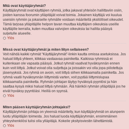
Mitä ovat käyttäjäryhmät?
Käyttäjäryhmät ovat käyttäjien ryhmiä, jotka jakavat yhteisön hallittaviin osiin,
joiden kanssa foorumin ylläpitäjät voivat toimia. Jokainen käyttäjä voi kuulua
useisiin ryhmiin ja jokaiselle ryhmälle voidaan määritellä yksilölliset oikeudet.
Tämä tarjoaa ylläpitäjille helpon tavan muuttaa käyttäjien oikeuksia useille
käyttäjille kerralla, kuten muuttaa valvojien oikeuksia tai hallita pääsyä
suljetulle alueelle.
Ylös
Missä ovat käyttäjäryhmät ja miten liityn sellaiseen?
Voit nähdä kaikki ryhmät “Käyttäjäryhmät”-linkin kautta omissa asetuksissa. Jos
haluat liittyä yhteen, klikkaa vastaavaa painiketta. Kaikissa ryhmissä ei
kuitenkaan ole vapaata pääsyä. Jotkut ryhmät vaativat hyväksynnän ennen
kuin voit liittyä. Jotkut voivat olla suljettuja ja joissakin voi olla jopa piilotettuja
jäsenyyksiä. Jos ryhmä on avoin, voit liittyä siihen klikkaamalla painiketta. Jos
ryhmä vaatii hyväksynnän liittymistä varten, voit pyytää liittymislupaa
klikkaamalla painiketta. Ryhmän johtajan täytyy hyväksyä pyyntösi ja hän
saattaa kysyä miksi haluat liittyä ryhmään. Älä häiriköi ryhmän ylläpitäjiä jos he
eivät hyväksy pyyntöäsi. Heillä on syynsä.
Ylös
Miten pääsen käyttäjäryhmän johtajaksi?
Käyttäjäryhmän johtaja on yleensä määritelty, kun käyttäjäryhmät on alunperin
luotu ylläpitäjän toimesta. Jos haluat luoda käyttäjäryhmän, ensimmäinen
yhteyshenkilösi tulisi olla ylläpitäjä. Kokeile yksityisviestin lähettämistä.
Ylös