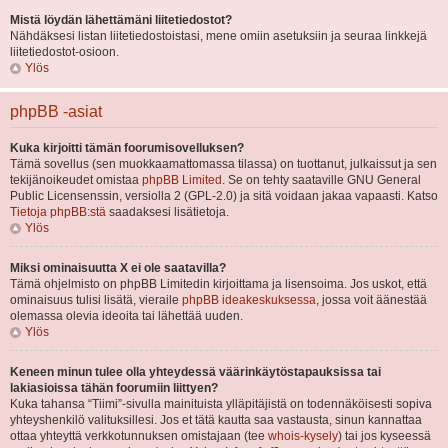
Mistä löydän lähettämäni liitetiedostot?
Nähdäksesi listan liitetiedostoistasi, mene omiin asetuksiin ja seuraa linkkejä
liitetiedostot-osioon.
Ylös
phpBB -asiat
Kuka kirjoitti tämän foorumisovelluksen?
Tämä sovellus (sen muokkaamattomassa tilassa) on tuottanut, julkaissut ja sen
tekijänoikeudet omistaa
phpBB Limited
. Se on tehty saataville GNU General
Public Licensenssin, versiolla 2 (GPL-2.0) ja sitä voidaan jakaa vapaasti. Katso
Tietoja phpBB:stä
saadaksesi lisätietoja.
Ylös
Miksi ominaisuutta X ei ole saatavilla?
Tämä ohjelmisto on phpBB Limitedin kirjoittama ja lisensoima. Jos uskot, että
ominaisuus tulisi lisätä, vieraile
phpBB ideakeskuksessa
, jossa voit äänestää
olemassa olevia ideoita tai lähettää uuden.
Ylös
Keneen minun tulee olla yhteydessä väärinkäytöstapauksissa tai
lakiasioissa tähän foorumiin liittyen?
Kuka tahansa “Tiimi”-sivulla mainituista ylläpitäjistä on todennäköisesti sopiva
yhteyshenkilö valituksillesi. Jos et tätä kautta saa vastausta, sinun kannattaa
ottaa yhteyttä verkkotunnuksen omistajaan (tee
whois-kysely
) tai jos kyseessä