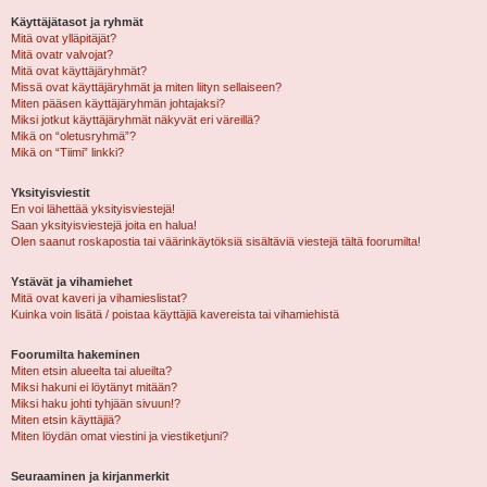
Käyttäjätasot ja ryhmät
Mitä ovat ylläpitäjät?
Mitä ovatr valvojat?
Mitä ovat käyttäjäryhmät?
Missä ovat käyttäjäryhmät ja miten liityn sellaiseen?
Miten pääsen käyttäjäryhmän johtajaksi?
Miksi jotkut käyttäjäryhmät näkyvät eri väreillä?
Mikä on “oletusryhmä”?
Mikä on “Tiimi” linkki?
Yksityisviestit
En voi lähettää yksityisviestejä!
Saan yksityisviestejä joita en halua!
Olen saanut roskapostia tai väärinkäytöksiä sisältäviä viestejä tältä foorumilta!
Ystävät ja vihamiehet
Mitä ovat kaveri ja vihamieslistat?
Kuinka voin lisätä / poistaa käyttäjiä kavereista tai vihamiehistä
Foorumilta hakeminen
Miten etsin alueelta tai alueilta?
Miksi hakuni ei löytänyt mitään?
Miksi haku johti tyhjään sivuun!?
Miten etsin käyttäjiä?
Miten löydän omat viestini ja viestiketjuni?
Seuraaminen ja kirjanmerkit