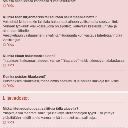
omissa asetuksissa kohdassa “Omat asetukset”.
Ylös
Kuinka teen kirjanmerkin tai seuraan haluamaani aihetta?
Voit tehdä kirjanmekin tai tilata haluamasi aiheen valitsemalla sopivan linkin
“Aiheen työkalut” -valikossa, joka on sijoitettu kätevästi keskustelun ylä- ja
alalaidan lähelle.
Viestiketjuun vastaaminen ja valinta “Huomauta kun vastaus lähetetään” tilaa
viestiketjun.
Ylös
Kuinka tilaan haluamani alueen?
Tilataksesi haluamasi alueen, valitse “Tilaa alue” -linkki, aluesivun alalaidassa.
Ylös
Kuinka poistan tilaukseni?
Poistaaksesi tilauksiasi, mene omiin asetuksiisi ja seuraa linkkejä tilauksiisi.
Ylös
Liitetiedostot
Mitkä liitetiedostot ovat sallittuja tällä alueella?
Ylläpitäjä voi määrätä sallitut ja kielletyt liitetiedostojen tyypit. Ota yhteys
ylläpitäjään mikäli et ole varma mitkä tiedostot ovat sallittuja..
Ylös