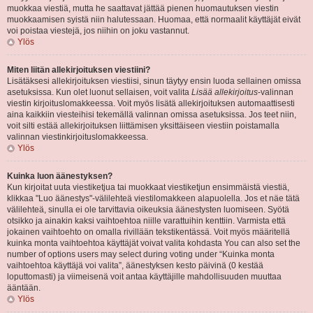
muokkaa viestiä, mutta he saattavat jättää pienen huomautuksen viestin
muokkaamisen syistä niin halutessaan. Huomaa, että normaalit käyttäjät eivät
voi poistaa viestejä, jos niihin on joku vastannut.
Ylös
Miten liitän allekirjoituksen viestiini?
Lisätäksesi allekirjoituksen viestiisi, sinun täytyy ensin luoda sellainen omissa
asetuksissa. Kun olet luonut sellaisen, voit valita
Lisää allekirjoitus
-valinnan
viestin kirjoituslomakkeessa. Voit myös lisätä allekirjoituksen automaattisesti
aina kaikkiin viesteihisi tekemällä valinnan omissa asetuksissa. Jos teet niin,
voit silti estää allekirjoituksen liittämisen yksittäiseen viestiin poistamalla
valinnan viestinkirjoituslomakkeessa.
Ylös
Kuinka luon äänestyksen?
Kun kirjoitat uuta viestiketjua tai muokkaat viestiketjun ensimmäistä viestiä,
klikkaa "Luo äänestys"-välilehteä viestilomakkeen alapuolella. Jos et näe tätä
välilehteä, sinulla ei ole tarvittavia oikeuksia äänestysten luomiseen. Syötä
otsikko ja ainakin kaksi vaihtoehtoa niille varattuihin kenttiin. Varmista että
jokainen vaihtoehto on omalla rivillään tekstikentässä. Voit myös määritellä
kuinka monta vaihtoehtoa käyttäjät voivat valita kohdasta You can also set the
number of options users may select during voting under “Kuinka monta
vaihtoehtoa käyttäjä voi valita”, äänestyksen kesto päivinä (0 kestää
loputtomasti) ja viimeisenä voit antaa käyttäjille mahdollisuuden muuttaa
ääntään.
Ylös