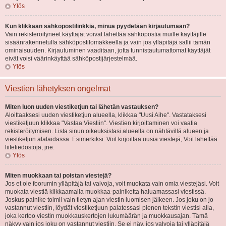
Ylös
Kun klikkaan sähköpostilinkkiä, minua pyydetään kirjautumaan?
Vain rekisteröityneet käyttäjät voivat lähettää sähköpostia muille käyttäjille
sisäänrakennetulla sähköpostilomakkeella ja vain jos ylläpitäjä sallii tämän
ominaisuuden. Kirjautuminen vaaditaan, jotta tunnistautumattomat käyttäjät
eivät voisi väärinkäyttää sähköpostijärjestelmää.
Ylös
Viestien lähetyksen ongelmat
Miten luon uuden viestiketjun tai lähetän vastauksen?
Aloittaaksesi uuden viestiketjun alueella, klikkaa "Uusi Aihe". Vastataksesi
viestiketjuun klikkaa "Vastaa Viestiin". Viestien kirjoittaminen voi vaatia
rekisteröitymisen. Lista sinun oikeuksistasi alueella on nähtävillä alueen ja
viestiketjun alalaidassa. Esimerkiksi: Voit kirjoittaa uusia viestejä, Voit lähettää
liitetiedostoja, jne.
Ylös
Miten muokkaan tai poistan viestejä?
Jos et ole foorumin ylläpitäjä tai valvoja, voit muokata vain omia viestejäsi. Voit
muokata viestiä klikkaamalla muokkaa-painiketta haluamassasi viestissä.
Joskus painike toimii vain tietyn ajan viestin luomisen jälkeen. Jos joku on jo
vastannut viestiin, löydät viestiketjuun palatessasi pienen tekstin viestisi alla,
joka kertoo viestin muokkauskertojen lukumäärän ja muokkausajan. Tämä
näkyy vain jos joku on vastannut viestiin. Se ei näy, jos valvoja tai ylläpitäjä