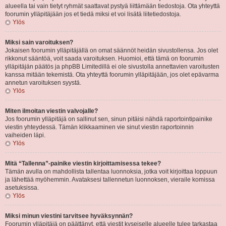
alueella tai vain tietyt ryhmät saattavat pystyä liittämään tiedostoja. Ota yhteyttä
foorumin ylläpitäjään jos et tiedä miksi et voi lisätä liitetiedostoja.
Ylös
Miksi sain varoituksen?
Jokaisen foorumin ylläpitäjällä on omat säännöt heidän sivustollensa. Jos olet
rikkonut sääntöä, voit saada varoituksen. Huomioi, että tämä on foorumin
ylläpitäjän päätös ja phpBB Limitedillä ei ole sivustolla annettavien varoitusten
kanssa mitään tekemistä. Ota yhteyttä foorumin ylläpitäjään, jos olet epävarma
annetun varoituksen syystä.
Ylös
Miten ilmoitan viestin valvojalle?
Jos foorumin ylläpitäjä on sallinut sen, sinun pitäisi nähdä raportointipainike
viestin yhteydessä. Tämän klikkaaminen vie sinut viestin raportoinnin
vaiheiden läpi.
Ylös
Mitä “Tallenna”-painike viestin kirjoittamisessa tekee?
Tämän avulla on mahdollista tallentaa luonnoksia, jotka voit kirjoittaa loppuun
ja lähettää myöhemmin. Avataksesi tallennetun luonnoksen, vieraile komissa
asetuksissa.
Ylös
Miksi minun viestini tarvitsee hyväksynnän?
Foorumin ylläpitäjä on päättänyt, että viestit kyseiselle alueelle tulee tarkastaa