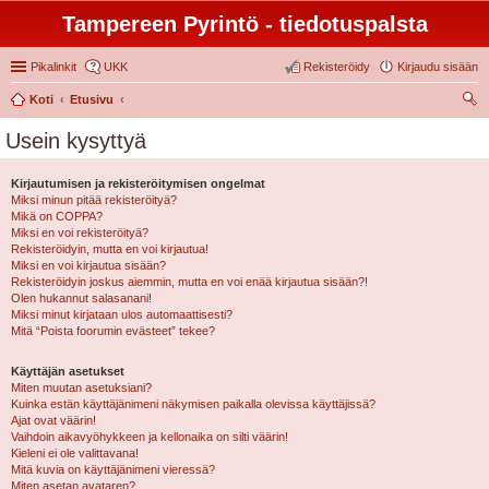
Tampereen Pyrintö - tiedotuspalsta
Pikalinkit
UKK
Rekisteröidy
Kirjaudu sisään
Koti
Etusivu
tsi
Usein kysyttyä
Kirjautumisen ja rekisteröitymisen ongelmat
Miksi minun pitää rekisteröityä?
Mikä on COPPA?
Miksi en voi rekisteröityä?
Rekisteröidyin, mutta en voi kirjautua!
Miksi en voi kirjautua sisään?
Rekisteröidyin joskus aiemmin, mutta en voi enää kirjautua sisään?!
Olen hukannut salasanani!
Miksi minut kirjataan ulos automaattisesti?
Mitä “Poista foorumin evästeet” tekee?
Käyttäjän asetukset
Miten muutan asetuksiani?
Kuinka estän käyttäjänimeni näkymisen paikalla olevissa käyttäjissä?
Ajat ovat väärin!
Vaihdoin aikavyöhykkeen ja kellonaika on silti väärin!
Kieleni ei ole valittavana!
Mitä kuvia on käyttäjänimeni vieressä?
Miten asetan avataren?