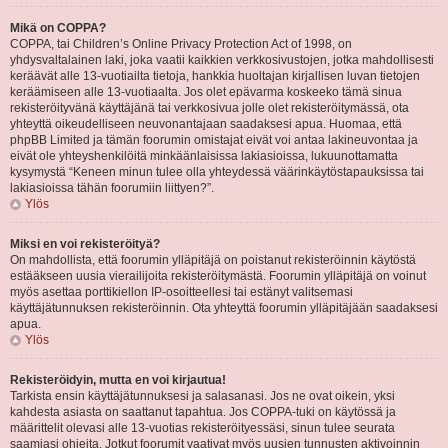
Mikä on COPPA?
COPPA, tai Children’s Online Privacy Protection Act of 1998, on
yhdysvaltalainen laki, joka vaatii kaikkien verkkosivustojen, jotka mahdollisesti
keräävät alle 13-vuotiailta tietoja, hankkia huoltajan kirjallisen luvan tietojen
keräämiseen alle 13-vuotiaalta. Jos olet epävarma koskeeko tämä sinua
rekisteröityvänä käyttäjänä tai verkkosivua jolle olet rekisteröitymässä, ota
yhteyttä oikeudelliseen neuvonantajaan saadaksesi apua. Huomaa, että
phpBB Limited ja tämän foorumin omistajat eivät voi antaa lakineuvontaa ja
eivät ole yhteyshenkilöitä minkäänlaisissa lakiasioissa, lukuunottamatta
kysymystä “Keneen minun tulee olla yhteydessä väärinkäytöstapauksissa tai
lakiasioissa tähän foorumiin liittyen?”.
Ylös
Miksi en voi rekisteröityä?
On mahdollista, että foorumin ylläpitäjä on poistanut rekisteröinnin käytöstä
estääkseen uusia vierailijoita rekisteröitymästä. Foorumin ylläpitäjä on voinut
myös asettaa porttikiellon IP-osoitteellesi tai estänyt valitsemasi
käyttäjätunnuksen rekisteröinnin. Ota yhteyttä foorumin ylläpitäjään saadaksesi
apua.
Ylös
Rekisteröidyin, mutta en voi kirjautua!
Tarkista ensin käyttäjätunnuksesi ja salasanasi. Jos ne ovat oikein, yksi
kahdesta asiasta on saattanut tapahtua. Jos COPPA-tuki on käytössä ja
määrittelit olevasi alle 13-vuotias rekisteröityessäsi, sinun tulee seurata
saamiasi ohjeita. Jotkut foorumit vaativat myös uusien tunnusten aktivoinnin