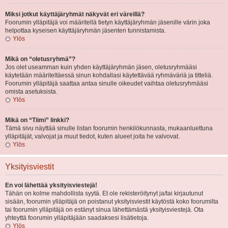
Miksi jotkut käyttäjäryhmät näkyvät eri väreillä?
Foorumin ylläpitäjä voi määritellä tietyn käyttäjäryhmän jäsenille värin joka
helpottaa kyseisen käyttäjäryhmän jäsenten tunnistamista.
Ylös
Mikä on “oletusryhmä”?
Jos olet useamman kuin yhden käyttäjäryhmän jäsen, oletusryhmääsi
käytetään määriteltäessä sinun kohdallasi käytettävää ryhmäväriä ja titteliä.
Foorumin ylläpitäjä saattaa antaa sinulle oikeudet vaihtaa oletusryhmääsi
omista asetuksista.
Ylös
Mikä on “Tiimi” linkki?
Tämä sivu näyttää sinulle listan foorumin henkilökunnasta, mukaanluettuna
ylläpitäjät, valvojat ja muut tiedot, kuten alueet joita he valvovat.
Ylös
Yksityisviestit
En voi lähettää yksityisviestejä!
Tähän on kolme mahdollista syytä. Et ole rekisteröitynyt ja/tai kirjautunut
sisään, foorumin ylläpitäjä on poistanut yksityisviestit käytöstä koko foorumilta
tai foorumin ylläpitäjä on estänyt sinua lähettämästä yksityisviestejä. Ota
yhteyttä foorumin ylläpitäjään saadaksesi lisätietoja.
Ylös