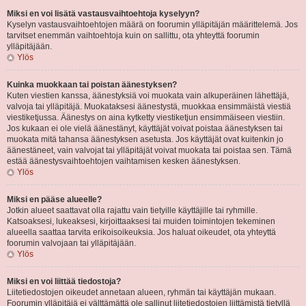
Miksi en voi lisätä vastausvaihtoehtoja kyselyyn?
Kyselyn vastausvaihtoehtojen määrä on foorumin ylläpitäjän määrittelemä. Jos
tarvitset enemmän vaihtoehtoja kuin on sallittu, ota yhteyttä foorumin
ylläpitäjään.
Ylös
Kuinka muokkaan tai poistan äänestyksen?
Kuten viestien kanssa, äänestyksiä voi muokata vain alkuperäinen lähettäjä,
valvoja tai ylläpitäjä. Muokataksesi äänestystä, muokkaa ensimmäistä viestiä
viestiketjussa. Äänestys on aina kytketty viestiketjun ensimmäiseen viestiin.
Jos kukaan ei ole vielä äänestänyt, käyttäjät voivat poistaa äänestyksen tai
muokata mitä tahansa äänestyksen asetusta. Jos käyttäjät ovat kuitenkin jo
äänestäneet, vain valvojat tai ylläpitäjät voivat muokata tai poistaa sen. Tämä
estää äänestysvaihtoehtojen vaihtamisen kesken äänestyksen.
Ylös
Miksi en pääse alueelle?
Jotkin alueet saattavat olla rajattu vain tietyille käyttäjille tai ryhmille.
Katsoaksesi, lukeaksesi, kirjoittaaksesi tai muiden toimintojen tekeminen
alueella saattaa tarvita erikoisoikeuksia. Jos haluat oikeudet, ota yhteyttä
foorumin valvojaan tai ylläpitäjään.
Ylös
Miksi en voi liittää tiedostoja?
Liitetiedostojen oikeudet annetaan alueen, ryhmän tai käyttäjän mukaan.
Foorumin ylläpitäjä ei välttämättä ole sallinut liitetiedostojen liittämistä tietyllä