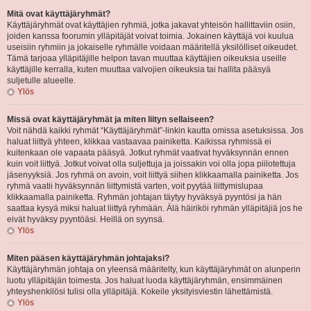
Mitä ovat käyttäjäryhmät?
Käyttäjäryhmät ovat käyttäjien ryhmiä, jotka jakavat yhteisön hallittaviin osiin,
joiden kanssa foorumin ylläpitäjät voivat toimia. Jokainen käyttäjä voi kuulua
useisiin ryhmiin ja jokaiselle ryhmälle voidaan määritellä yksilölliset oikeudet.
Tämä tarjoaa ylläpitäjille helpon tavan muuttaa käyttäjien oikeuksia useille
käyttäjille kerralla, kuten muuttaa valvojien oikeuksia tai hallita pääsyä
suljetulle alueelle.
Ylös
Missä ovat käyttäjäryhmät ja miten liityn sellaiseen?
Voit nähdä kaikki ryhmät “Käyttäjäryhmät”-linkin kautta omissa asetuksissa. Jos
haluat liittyä yhteen, klikkaa vastaavaa painiketta. Kaikissa ryhmissä ei
kuitenkaan ole vapaata pääsyä. Jotkut ryhmät vaativat hyväksynnän ennen
kuin voit liittyä. Jotkut voivat olla suljettuja ja joissakin voi olla jopa piilotettuja
jäsenyyksiä. Jos ryhmä on avoin, voit liittyä siihen klikkaamalla painiketta. Jos
ryhmä vaatii hyväksynnän liittymistä varten, voit pyytää liittymislupaa
klikkaamalla painiketta. Ryhmän johtajan täytyy hyväksyä pyyntösi ja hän
saattaa kysyä miksi haluat liittyä ryhmään. Älä häiriköi ryhmän ylläpitäjiä jos he
eivät hyväksy pyyntöäsi. Heillä on syynsä.
Ylös
Miten pääsen käyttäjäryhmän johtajaksi?
Käyttäjäryhmän johtaja on yleensä määritelty, kun käyttäjäryhmät on alunperin
luotu ylläpitäjän toimesta. Jos haluat luoda käyttäjäryhmän, ensimmäinen
yhteyshenkilösi tulisi olla ylläpitäjä. Kokeile yksityisviestin lähettämistä.
Ylös