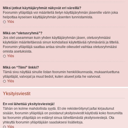
Miksi jotkut käyttäjäryhmät näkyvät eri väreillä?
Foorumin ylläpitäjä voi määritellä tietyn käyttäjäryhmän jäsenille värin joka
helpottaa kyseisen käyttäjäryhmän jäsenten tunnistamista.
Ylös
Mikä on “oletusryhmä”?
Jos olet useamman kuin yhden käyttäjäryhmän jäsen, oletusryhmääsi
käytetään määriteltäessä sinun kohdallasi käytettävää ryhmäväriä ja titteliä.
Foorumin ylläpitäjä saattaa antaa sinulle oikeudet vaihtaa oletusryhmääsi
omista asetuksista.
Ylös
Mikä on “Tiimi” linkki?
Tämä sivu näyttää sinulle listan foorumin henkilökunnasta, mukaanluettuna
ylläpitäjät, valvojat ja muut tiedot, kuten alueet joita he valvovat.
Ylös
Yksityisviestit
En voi lähettää yksityisviestejä!
Tähän on kolme mahdollista syytä. Et ole rekisteröitynyt ja/tai kirjautunut
sisään, foorumin ylläpitäjä on poistanut yksityisviestit käytöstä koko foorumilta
tai foorumin ylläpitäjä on estänyt sinua lähettämästä yksityisviestejä. Ota
yhteyttä foorumin ylläpitäjään saadaksesi lisätietoja.
Ylös