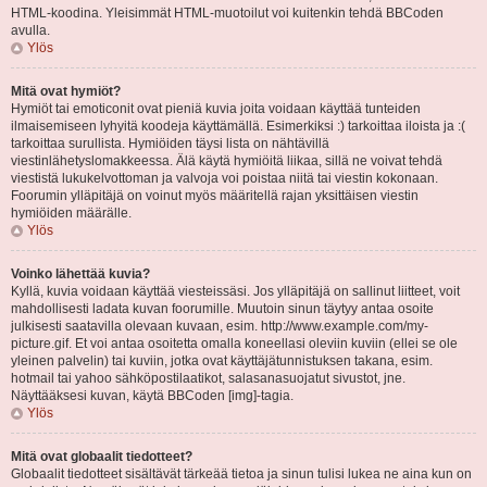
HTML-koodina. Yleisimmät HTML-muotoilut voi kuitenkin tehdä BBCoden
avulla.
Ylös
Mitä ovat hymiöt?
Hymiöt tai emoticonit ovat pieniä kuvia joita voidaan käyttää tunteiden
ilmaisemiseen lyhyitä koodeja käyttämällä. Esimerkiksi :) tarkoittaa iloista ja :(
tarkoittaa surullista. Hymiöiden täysi lista on nähtävillä
viestinlähetyslomakkeessa. Älä käytä hymiöitä liikaa, sillä ne voivat tehdä
viestistä lukukelvottoman ja valvoja voi poistaa niitä tai viestin kokonaan.
Foorumin ylläpitäjä on voinut myös määritellä rajan yksittäisen viestin
hymiöiden määrälle.
Ylös
Voinko lähettää kuvia?
Kyllä, kuvia voidaan käyttää viesteissäsi. Jos ylläpitäjä on sallinut liitteet, voit
mahdollisesti ladata kuvan foorumille. Muutoin sinun täytyy antaa osoite
julkisesti saatavilla olevaan kuvaan, esim. http://www.example.com/my-
picture.gif. Et voi antaa osoitetta omalla koneellasi oleviin kuviin (ellei se ole
yleinen palvelin) tai kuviin, jotka ovat käyttäjätunnistuksen takana, esim.
hotmail tai yahoo sähköpostilaatikot, salasanasuojatut sivustot, jne.
Näyttääksesi kuvan, käytä BBCoden [img]-tagia.
Ylös
Mitä ovat globaalit tiedotteet?
Globaalit tiedotteet sisältävät tärkeää tietoa ja sinun tulisi lukea ne aina kun on