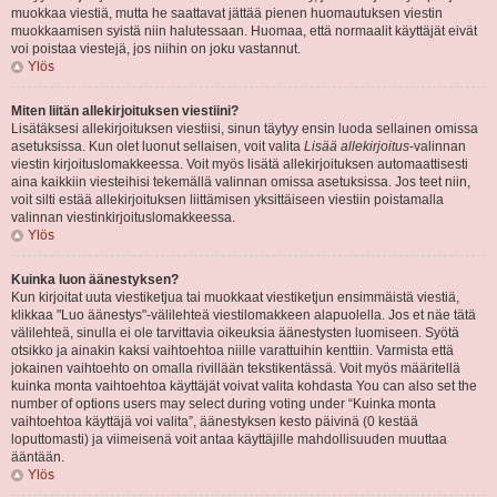
muokkaa viestiä, mutta he saattavat jättää pienen huomautuksen viestin
muokkaamisen syistä niin halutessaan. Huomaa, että normaalit käyttäjät eivät
voi poistaa viestejä, jos niihin on joku vastannut.
Ylös
Miten liitän allekirjoituksen viestiini?
Lisätäksesi allekirjoituksen viestiisi, sinun täytyy ensin luoda sellainen omissa
asetuksissa. Kun olet luonut sellaisen, voit valita
Lisää allekirjoitus
-valinnan
viestin kirjoituslomakkeessa. Voit myös lisätä allekirjoituksen automaattisesti
aina kaikkiin viesteihisi tekemällä valinnan omissa asetuksissa. Jos teet niin,
voit silti estää allekirjoituksen liittämisen yksittäiseen viestiin poistamalla
valinnan viestinkirjoituslomakkeessa.
Ylös
Kuinka luon äänestyksen?
Kun kirjoitat uuta viestiketjua tai muokkaat viestiketjun ensimmäistä viestiä,
klikkaa "Luo äänestys"-välilehteä viestilomakkeen alapuolella. Jos et näe tätä
välilehteä, sinulla ei ole tarvittavia oikeuksia äänestysten luomiseen. Syötä
otsikko ja ainakin kaksi vaihtoehtoa niille varattuihin kenttiin. Varmista että
jokainen vaihtoehto on omalla rivillään tekstikentässä. Voit myös määritellä
kuinka monta vaihtoehtoa käyttäjät voivat valita kohdasta You can also set the
number of options users may select during voting under “Kuinka monta
vaihtoehtoa käyttäjä voi valita”, äänestyksen kesto päivinä (0 kestää
loputtomasti) ja viimeisenä voit antaa käyttäjille mahdollisuuden muuttaa
ääntään.
Ylös