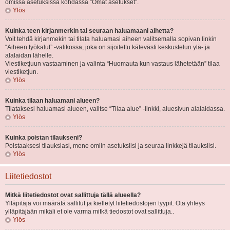
omissa asetuksissa kohdassa “Omat asetukset”.
Ylös
Kuinka teen kirjanmerkin tai seuraan haluamaani aihetta?
Voit tehdä kirjanmekin tai tilata haluamasi aiheen valitsemalla sopivan linkin
“Aiheen työkalut” -valikossa, joka on sijoitettu kätevästi keskustelun ylä- ja
alalaidan lähelle.
Viestiketjuun vastaaminen ja valinta “Huomauta kun vastaus lähetetään” tilaa
viestiketjun.
Ylös
Kuinka tilaan haluamani alueen?
Tilataksesi haluamasi alueen, valitse “Tilaa alue” -linkki, aluesivun alalaidassa.
Ylös
Kuinka poistan tilaukseni?
Poistaaksesi tilauksiasi, mene omiin asetuksiisi ja seuraa linkkejä tilauksiisi.
Ylös
Liitetiedostot
Mitkä liitetiedostot ovat sallittuja tällä alueella?
Ylläpitäjä voi määrätä sallitut ja kielletyt liitetiedostojen tyypit. Ota yhteys
ylläpitäjään mikäli et ole varma mitkä tiedostot ovat sallittuja..
Ylös