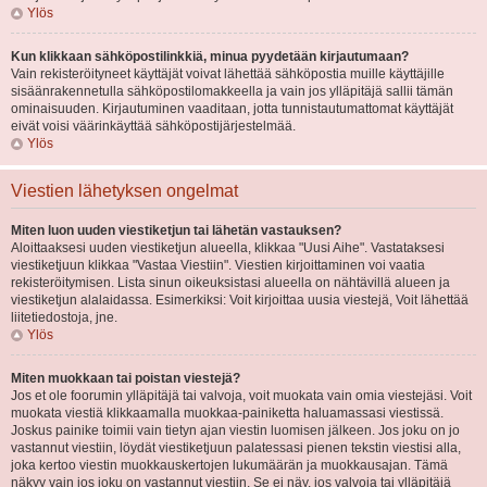
Ylös
Kun klikkaan sähköpostilinkkiä, minua pyydetään kirjautumaan?
Vain rekisteröityneet käyttäjät voivat lähettää sähköpostia muille käyttäjille
sisäänrakennetulla sähköpostilomakkeella ja vain jos ylläpitäjä sallii tämän
ominaisuuden. Kirjautuminen vaaditaan, jotta tunnistautumattomat käyttäjät
eivät voisi väärinkäyttää sähköpostijärjestelmää.
Ylös
Viestien lähetyksen ongelmat
Miten luon uuden viestiketjun tai lähetän vastauksen?
Aloittaaksesi uuden viestiketjun alueella, klikkaa "Uusi Aihe". Vastataksesi
viestiketjuun klikkaa "Vastaa Viestiin". Viestien kirjoittaminen voi vaatia
rekisteröitymisen. Lista sinun oikeuksistasi alueella on nähtävillä alueen ja
viestiketjun alalaidassa. Esimerkiksi: Voit kirjoittaa uusia viestejä, Voit lähettää
liitetiedostoja, jne.
Ylös
Miten muokkaan tai poistan viestejä?
Jos et ole foorumin ylläpitäjä tai valvoja, voit muokata vain omia viestejäsi. Voit
muokata viestiä klikkaamalla muokkaa-painiketta haluamassasi viestissä.
Joskus painike toimii vain tietyn ajan viestin luomisen jälkeen. Jos joku on jo
vastannut viestiin, löydät viestiketjuun palatessasi pienen tekstin viestisi alla,
joka kertoo viestin muokkauskertojen lukumäärän ja muokkausajan. Tämä
näkyy vain jos joku on vastannut viestiin. Se ei näy, jos valvoja tai ylläpitäjä