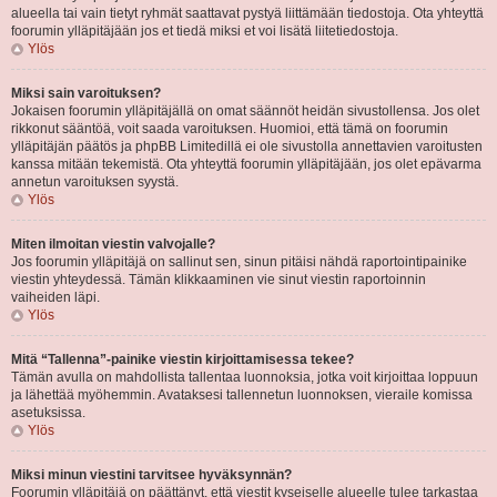
alueella tai vain tietyt ryhmät saattavat pystyä liittämään tiedostoja. Ota yhteyttä
foorumin ylläpitäjään jos et tiedä miksi et voi lisätä liitetiedostoja.
Ylös
Miksi sain varoituksen?
Jokaisen foorumin ylläpitäjällä on omat säännöt heidän sivustollensa. Jos olet
rikkonut sääntöä, voit saada varoituksen. Huomioi, että tämä on foorumin
ylläpitäjän päätös ja phpBB Limitedillä ei ole sivustolla annettavien varoitusten
kanssa mitään tekemistä. Ota yhteyttä foorumin ylläpitäjään, jos olet epävarma
annetun varoituksen syystä.
Ylös
Miten ilmoitan viestin valvojalle?
Jos foorumin ylläpitäjä on sallinut sen, sinun pitäisi nähdä raportointipainike
viestin yhteydessä. Tämän klikkaaminen vie sinut viestin raportoinnin
vaiheiden läpi.
Ylös
Mitä “Tallenna”-painike viestin kirjoittamisessa tekee?
Tämän avulla on mahdollista tallentaa luonnoksia, jotka voit kirjoittaa loppuun
ja lähettää myöhemmin. Avataksesi tallennetun luonnoksen, vieraile komissa
asetuksissa.
Ylös
Miksi minun viestini tarvitsee hyväksynnän?
Foorumin ylläpitäjä on päättänyt, että viestit kyseiselle alueelle tulee tarkastaa