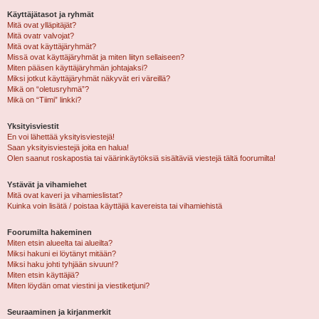
Käyttäjätasot ja ryhmät
Mitä ovat ylläpitäjät?
Mitä ovatr valvojat?
Mitä ovat käyttäjäryhmät?
Missä ovat käyttäjäryhmät ja miten liityn sellaiseen?
Miten pääsen käyttäjäryhmän johtajaksi?
Miksi jotkut käyttäjäryhmät näkyvät eri väreillä?
Mikä on “oletusryhmä”?
Mikä on “Tiimi” linkki?
Yksityisviestit
En voi lähettää yksityisviestejä!
Saan yksityisviestejä joita en halua!
Olen saanut roskapostia tai väärinkäytöksiä sisältäviä viestejä tältä foorumilta!
Ystävät ja vihamiehet
Mitä ovat kaveri ja vihamieslistat?
Kuinka voin lisätä / poistaa käyttäjiä kavereista tai vihamiehistä
Foorumilta hakeminen
Miten etsin alueelta tai alueilta?
Miksi hakuni ei löytänyt mitään?
Miksi haku johti tyhjään sivuun!?
Miten etsin käyttäjiä?
Miten löydän omat viestini ja viestiketjuni?
Seuraaminen ja kirjanmerkit