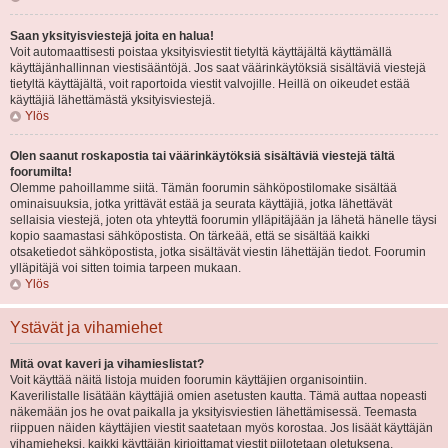
Saan yksityisviestejä joita en halua!
Voit automaattisesti poistaa yksityisviestit tietyltä käyttäjältä käyttämällä
käyttäjänhallinnan viestisääntöjä. Jos saat väärinkäytöksiä sisältäviä viestejä
tietyltä käyttäjältä, voit raportoida viestit valvojille. Heillä on oikeudet estää
käyttäjiä lähettämästä yksityisviestejä.
Ylös
Olen saanut roskapostia tai väärinkäytöksiä sisältäviä viestejä tältä
foorumilta!
Olemme pahoillamme siitä. Tämän foorumin sähköpostilomake sisältää
ominaisuuksia, jotka yrittävät estää ja seurata käyttäjiä, jotka lähettävät
sellaisia viestejä, joten ota yhteyttä foorumin ylläpitäjään ja lähetä hänelle täysi
kopio saamastasi sähköpostista. On tärkeää, että se sisältää kaikki
otsaketiedot sähköpostista, jotka sisältävät viestin lähettäjän tiedot. Foorumin
ylläpitäjä voi sitten toimia tarpeen mukaan.
Ylös
Ystävät ja vihamiehet
Mitä ovat kaveri ja vihamieslistat?
Voit käyttää näitä listoja muiden foorumin käyttäjien organisointiin.
Kaverilistalle lisätään käyttäjiä omien asetusten kautta. Tämä auttaa nopeasti
näkemään jos he ovat paikalla ja yksityisviestien lähettämisessä. Teemasta
riippuen näiden käyttäjien viestit saatetaan myös korostaa. Jos lisäät käyttäjän
vihamieheksi, kaikki käyttäjän kirjoittamat viestit piilotetaan oletuksena.