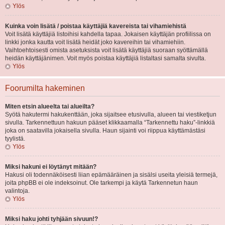
Ylös
Kuinka voin lisätä / poistaa käyttäjiä kavereista tai vihamiehistä
Voit lisätä käyttäjiä listoihisi kahdella tapaa. Jokaisen käyttäjän profiilissa on
linkki jonka kautta voit lisätä heidät joko kavereihin tai vihamiehiin.
Vaihtoehtoisesti omista asetuksista voit lisätä käyttäjiä suoraan syöttämällä
heidän käyttäjänimen. Voit myös poistaa käyttäjiä listaltasi samalta sivulta.
Ylös
Foorumilta hakeminen
Miten etsin alueelta tai alueilta?
Syötä hakutermi hakukenttään, joka sijaitsee etusivulla, alueen tai viestiketjun
sivulla. Tarkennettuun hakuun pääset klikkaamalla “Tarkennettu haku”-linkkiä
joka on saatavilla jokaisella sivulla. Haun sijainti voi riippua käyttämästäsi
tyylistä.
Ylös
Miksi hakuni ei löytänyt mitään?
Hakusi oli todennäköisesti liian epämääräinen ja sisälsi useita yleisiä termejä,
joita phpBB ei ole indeksoinut. Ole tarkempi ja käytä Tarkennetun haun
valintoja.
Ylös
Miksi haku johti tyhjään sivuun!?