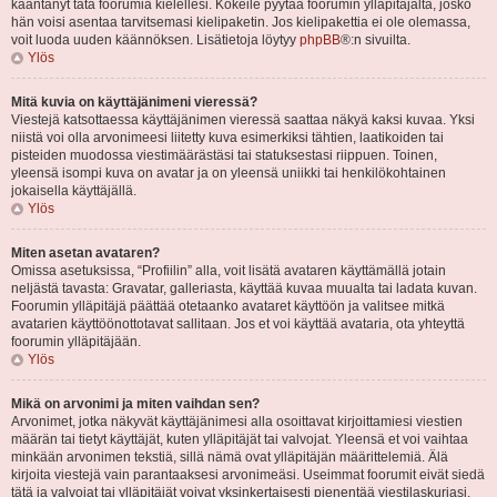
kääntänyt tätä foorumia kielellesi. Kokeile pyytää foorumin ylläpitäjältä, josko
hän voisi asentaa tarvitsemasi kielipaketin. Jos kielipakettia ei ole olemassa,
voit luoda uuden käännöksen. Lisätietoja löytyy
phpBB
®:n sivuilta.
Ylös
Mitä kuvia on käyttäjänimeni vieressä?
Viestejä katsottaessa käyttäjänimen vieressä saattaa näkyä kaksi kuvaa. Yksi
niistä voi olla arvonimeesi liitetty kuva esimerkiksi tähtien, laatikoiden tai
pisteiden muodossa viestimäärästäsi tai statuksestasi riippuen. Toinen,
yleensä isompi kuva on avatar ja on yleensä uniikki tai henkilökohtainen
jokaisella käyttäjällä.
Ylös
Miten asetan avataren?
Omissa asetuksissa, “Profiilin” alla, voit lisätä avataren käyttämällä jotain
neljästä tavasta: Gravatar, galleriasta, käyttää kuvaa muualta tai ladata kuvan.
Foorumin ylläpitäjä päättää otetaanko avataret käyttöön ja valitsee mitkä
avatarien käyttöönottotavat sallitaan. Jos et voi käyttää avataria, ota yhteyttä
foorumin ylläpitäjään.
Ylös
Mikä on arvonimi ja miten vaihdan sen?
Arvonimet, jotka näkyvät käyttäjänimesi alla osoittavat kirjoittamiesi viestien
määrän tai tietyt käyttäjät, kuten ylläpitäjät tai valvojat. Yleensä et voi vaihtaa
minkään arvonimen tekstiä, sillä nämä ovat ylläpitäjän määrittelemiä. Älä
kirjoita viestejä vain parantaaksesi arvonimeäsi. Useimmat foorumit eivät siedä
tätä ja valvojat tai ylläpitäjät voivat yksinkertaisesti pienentää viestilaskuriasi.