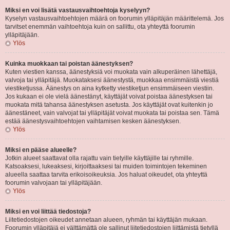
Miksi en voi lisätä vastausvaihtoehtoja kyselyyn?
Kyselyn vastausvaihtoehtojen määrä on foorumin ylläpitäjän määrittelemä. Jos
tarvitset enemmän vaihtoehtoja kuin on sallittu, ota yhteyttä foorumin
ylläpitäjään.
Ylös
Kuinka muokkaan tai poistan äänestyksen?
Kuten viestien kanssa, äänestyksiä voi muokata vain alkuperäinen lähettäjä,
valvoja tai ylläpitäjä. Muokataksesi äänestystä, muokkaa ensimmäistä viestiä
viestiketjussa. Äänestys on aina kytketty viestiketjun ensimmäiseen viestiin.
Jos kukaan ei ole vielä äänestänyt, käyttäjät voivat poistaa äänestyksen tai
muokata mitä tahansa äänestyksen asetusta. Jos käyttäjät ovat kuitenkin jo
äänestäneet, vain valvojat tai ylläpitäjät voivat muokata tai poistaa sen. Tämä
estää äänestysvaihtoehtojen vaihtamisen kesken äänestyksen.
Ylös
Miksi en pääse alueelle?
Jotkin alueet saattavat olla rajattu vain tietyille käyttäjille tai ryhmille.
Katsoaksesi, lukeaksesi, kirjoittaaksesi tai muiden toimintojen tekeminen
alueella saattaa tarvita erikoisoikeuksia. Jos haluat oikeudet, ota yhteyttä
foorumin valvojaan tai ylläpitäjään.
Ylös
Miksi en voi liittää tiedostoja?
Liitetiedostojen oikeudet annetaan alueen, ryhmän tai käyttäjän mukaan.
Foorumin ylläpitäjä ei välttämättä ole sallinut liitetiedostojen liittämistä tietyllä