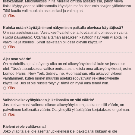
tietokantaan. Muokataksesi niitä, vieraile omissa asetuksissa, johon vievä
linkki löytyy yleensä klikkaamalla käyttäjänimeäsi foorumin sivujen ylälaidassa.
Tätä kautta voit muokata asetuksiasi ja valintojasi.
Ylös
Kuinka estän käyttäjänimeni näkymisen paikalla olevissa käyttäjissä?
Omissa asetuksissasi, “Asetukset”-välilehdellä, löydät mahdollisuuden valita
Piilota paikallaolo
. Ottamalla tämän asetuksen käyttöön näyt vain ylläpitäjille,
valvojille ja itsellesi. Sinut lasketaan piilossa oleviin käyttäjiin.
Ylös
Ajat ovat väärin!
On mahdollista, että näytetty aika on eri aikavyöhykkeeltä kuin se jossa itse
olet. Tässä tapauksessa valitse omista asetuksista oma aikavyöhykkeesi, esim.
Lontoo, Pariisi, New York, Sidney, jne. Huomaathan, että aikavyöhykkeen
vaihtaminen, kuten monet muutkin asetukset ovat vain rekisteröityneille
käyttäjille. Jos et ole rekisteröitynyt, tämä on hyvä aika tehdä niin.
Ylös
Vaihdoin aikavyöhykkeen ja kellonaika on silti väärin!
Jos olet varmasti valinnut oikean aikavyöhykkeen ja aika on silti väärin, on
palvelimen kellonaika väärin. Ota yhteyttä ylläpitäjään korjataksesi ongelman.
Ylös
Kieleni ei ole valittavana!
Joko ylläpitäjä ei ole asentanut kielellesi kielipakettia tai kukaan ei ole