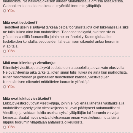
mahdolista. Ne näkyvät jokaisen alueen ylälaidassa ja omissa asetuksissa.
Globaalien tiedotteiden oikeudet myöntää foorumin ylläpitäjä.
Ylös
Mitä ovat tiedotteet?
Tiedotteet usein sisältävät tärkeää tietoa foorumista jota olet lukemassa ja siksi
ne tulisi lukea aina kun mahdollista. Tiedotteet näkyvät jokaisen sivun
ylälaidassa niillä foorumeilla joihin ne on lähetetty. Kuten globaalien
tiedotteiden kohdalla, tiedotteiden lähettämisen oikeudet antaa foorumin
ylläpitäjä.
Ylös
Mitä ovat kiinnitetyt viestiketjut
Kiinnitetyt viestiketjut näkyvät tiedotteiden alapuolella ja ovat vain etusivulla.
Ne ovat yleensä aika tärkeitä, joten sinun tulisi lukea ne aina kun mahdollista.
Kuten tiedotteiden ja globaalien tiedotteiden kanssa, viestiketjujen
kiinnittämisen oikeudet määrittelee foorumin ylläpitäjä.
Ylös
Mitä ovat lukitut viestiketjut?
Lukitut viestiketjut ovat viestiketjuja, joihin ei voi enää lähettää vastauksia ja
mahdolliset kyselyt joita viestiketjussa oli, ovat päättyneet automaattisesti.
Viestiketjuja voidaan lukita useista syistä ylläpitäjän tai foorumin valvojan
toimesta. Saatat myös pystyä lukitsemaan oman viestiketjusi, mutta tämä
riippuu foorumin ylläpitäjän antamista oikeuksista.
Ylös