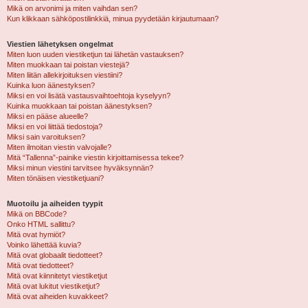
Mikä on arvonimi ja miten vaihdan sen?
Kun klikkaan sähköpostilinkkiä, minua pyydetään kirjautumaan?
Viestien lähetyksen ongelmat
Miten luon uuden viestiketjun tai lähetän vastauksen?
Miten muokkaan tai poistan viestejä?
Miten liitän allekirjoituksen viestiini?
Kuinka luon äänestyksen?
Miksi en voi lisätä vastausvaihtoehtoja kyselyyn?
Kuinka muokkaan tai poistan äänestyksen?
Miksi en pääse alueelle?
Miksi en voi liittää tiedostoja?
Miksi sain varoituksen?
Miten ilmoitan viestin valvojalle?
Mitä “Tallenna”-painike viestin kirjoittamisessa tekee?
Miksi minun viestini tarvitsee hyväksynnän?
Miten tönäisen viestiketjuani?
Muotoilu ja aiheiden tyypit
Mikä on BBCode?
Onko HTML sallittu?
Mitä ovat hymiöt?
Voinko lähettää kuvia?
Mitä ovat globaalit tiedotteet?
Mitä ovat tiedotteet?
Mitä ovat kiinnitetyt viestiketjut
Mitä ovat lukitut viestiketjut?
Mitä ovat aiheiden kuvakkeet?