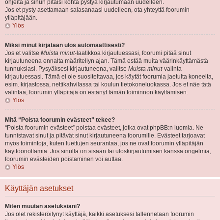
ohjeita ja sinun pitäisi kohta pystyä kirjautumaan uudelleen.
Jos et pysty asettamaan salasanaasi uudelleen, ota yhteyttä foorumin
ylläpitäjään.
Ylös
Miksi minut kirjataan ulos automaattisesti?
Jos et valitse
Muista minut
-laatikkoa kirjautuessasi, foorumi pitää sinut
kirjautuneena ennalta määritellyn ajan. Tämä estää muita väärinkäyttämästä
tunnuksiasi. Pysyäksesi kirjautuneena, valitse
Muista minut
-valinta
kirjautuessasi. Tämä ei ole suositeltavaa, jos käytät foorumia jaetulta koneelta,
esim. kirjastossa, nettikahvilassa tai koulun tietokoneluokassa. Jos et näe tätä
valintaa, foorumin ylläpitäjä on estänyt tämän toiminnon käyttämisen.
Ylös
Mitä “Poista foorumin evästeet” tekee?
“Poista foorumin evästeet” poistaa evästeet, jotka ovat phpBB:n luomia. Ne
tunnistavat sinut ja pitävät sinut kirjautuneena foorumille. Evästeet tarjoavat
myös toimintoja, kuten luettujen seurantaa, jos ne ovat foorumin ylläpitäjän
käyttöönottamia. Jos sinulla on sisään tai uloskirjautumisen kanssa ongelmia,
foorumin evästeiden poistaminen voi auttaa.
Ylös
Käyttäjän asetukset
Miten muutan asetuksiani?
Jos olet rekisteröitynyt käyttäjä, kaikki asetuksesi tallennetaan foorumin