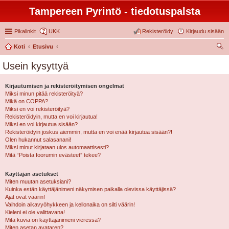
Tampereen Pyrintö - tiedotuspalsta
Pikalinkit
UKK
Rekisteröidy
Kirjaudu sisään
Koti
Etusivu
tsi
Usein kysyttyä
Kirjautumisen ja rekisteröitymisen ongelmat
Miksi minun pitää rekisteröityä?
Mikä on COPPA?
Miksi en voi rekisteröityä?
Rekisteröidyin, mutta en voi kirjautua!
Miksi en voi kirjautua sisään?
Rekisteröidyin joskus aiemmin, mutta en voi enää kirjautua sisään?!
Olen hukannut salasanani!
Miksi minut kirjataan ulos automaattisesti?
Mitä “Poista foorumin evästeet” tekee?
Käyttäjän asetukset
Miten muutan asetuksiani?
Kuinka estän käyttäjänimeni näkymisen paikalla olevissa käyttäjissä?
Ajat ovat väärin!
Vaihdoin aikavyöhykkeen ja kellonaika on silti väärin!
Kieleni ei ole valittavana!
Mitä kuvia on käyttäjänimeni vieressä?
Miten asetan avataren?