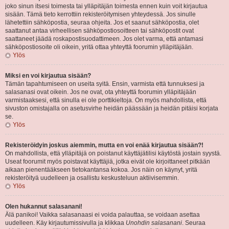
joko sinun itsesi toimesta tai ylläpitäjän toimesta ennen kuin voit kirjautua
sisään. Tämä tieto kerrottiin rekisteröitymisen yhteydessä. Jos sinulle
lähetettiin sähköpostia, seuraa ohjeita. Jos et saanut sähköpostia, olet
saattanut antaa virheellisen sähköpostiosoitteen tai sähköpostit ovat
saattaneet jäädä roskapostisuodattimeen. Jos olet varma, että antamasi
sähköpostiosoite oli oikein, yritä ottaa yhteyttä foorumin ylläpitäjään.
Ylös
Miksi en voi kirjautua sisään?
Tämän tapahtumiseen on useita syitä. Ensin, varmista että tunnuksesi ja
salasanasi ovat oikein. Jos ne ovat, ota yhteyttä foorumin ylläpitäjään
varmistaaksesi, että sinulla ei ole porttikieltoja. On myös mahdollista, että
sivuston omistajalla on asetusvirhe heidän päässään ja heidän pitäisi korjata
se.
Ylös
Rekisteröidyin joskus aiemmin, mutta en voi enää kirjautua sisään?!
On mahdollista, että ylläpitäjä on poistanut käyttäjätilisi käytöstä jostain syystä.
Useat foorumit myös poistavat käyttäjiä, jotka eivät ole kirjoittaneet pitkään
aikaan pienentääkseen tietokantansa kokoa. Jos näin on käynyt, yritä
rekisteröityä uudelleen ja osallistu keskusteluun aktiivisemmin.
Ylös
Olen hukannut salasanani!
Älä panikoi! Vaikka salasanaasi ei voida palauttaa, se voidaan asettaa
uudelleen. Käy kirjautumissivulla ja klikkaa
Unohdin salasanani
. Seuraa