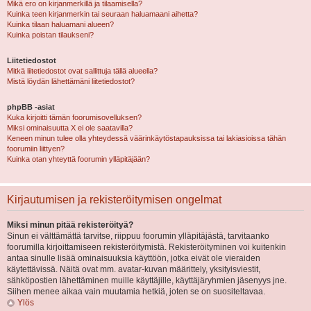
Mikä ero on kirjanmerkillä ja tilaamisella?
Kuinka teen kirjanmerkin tai seuraan haluamaani aihetta?
Kuinka tilaan haluamani alueen?
Kuinka poistan tilaukseni?
Liitetiedostot
Mitkä liitetiedostot ovat sallittuja tällä alueella?
Mistä löydän lähettämäni liitetiedostot?
phpBB -asiat
Kuka kirjoitti tämän foorumisovelluksen?
Miksi ominaisuutta X ei ole saatavilla?
Keneen minun tulee olla yhteydessä väärinkäytöstapauksissa tai lakiasioissa tähän
foorumiin liittyen?
Kuinka otan yhteyttä foorumin ylläpitäjään?
Kirjautumisen ja rekisteröitymisen ongelmat
Miksi minun pitää rekisteröityä?
Sinun ei välttämättä tarvitse, riippuu foorumin ylläpitäjästä, tarvitaanko
foorumilla kirjoittamiseen rekisteröitymistä. Rekisteröityminen voi kuitenkin
antaa sinulle lisää ominaisuuksia käyttöön, jotka eivät ole vieraiden
käytettävissä. Näitä ovat mm. avatar-kuvan määrittely, yksityisviestit,
sähköpostien lähettäminen muille käyttäjille, käyttäjäryhmien jäsenyys jne.
Siihen menee aikaa vain muutamia hetkiä, joten se on suositeltavaa.
Ylös