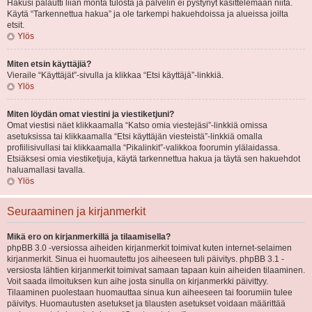
Hakusi palautti liian monta tulosta ja palvelin ei pystynyt käsittelemään niitä.
Käytä “Tarkennettua hakua” ja ole tarkempi hakuehdoissa ja alueissa joilta
etsit.
Ylös
Miten etsin käyttäjiä?
Vieraile “Käyttäjät”-sivulla ja klikkaa “Etsi käyttäjä”-linkkiä.
Ylös
Miten löydän omat viestini ja viestiketjuni?
Omat viestisi näet klikkaamalla “Katso omia viestejäsi”-linkkiä omissa
asetuksissa tai klikkaamalla “Etsi käyttäjän viesteistä”-linkkiä omalla
profiilisivullasi tai klikkaamalla “Pikalinkit”-valikkoa foorumin ylälaidassa.
Etsiäksesi omia viestiketjuja, käytä tarkennettua hakua ja täytä sen hakuehdot
haluamallasi tavalla.
Ylös
Seuraaminen ja kirjanmerkit
Mikä ero on kirjanmerkillä ja tilaamisella?
phpBB 3.0 -versiossa aiheiden kirjanmerkit toimivat kuten internet-selaimen
kirjanmerkit. Sinua ei huomautettu jos aiheeseen tuli päivitys. phpBB 3.1 -
versiosta lähtien kirjanmerkit toimivat samaan tapaan kuin aiheiden tilaaminen.
Voit saada ilmoituksen kun aihe josta sinulla on kirjanmerkki päivittyy.
Tilaaminen puolestaan huomauttaa sinua kun aiheeseen tai foorumiin tulee
päivitys. Huomautusten asetukset ja tilausten asetukset voidaan määrittää