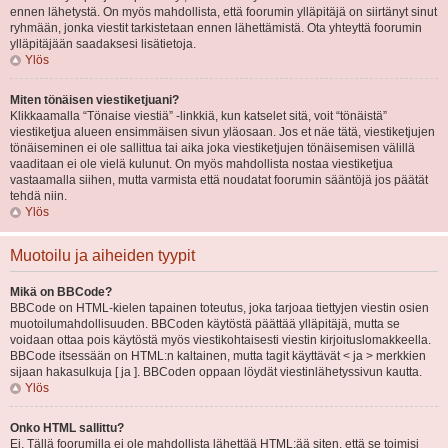
ennen lähetystä. On myös mahdollista, että foorumin ylläpitäjä on siirtänyt sinut
ryhmään, jonka viestit tarkistetaan ennen lähettämistä. Ota yhteyttä foorumin
ylläpitäjään saadaksesi lisätietoja.
Ylös
Miten tönäisen viestiketjuani?
Klikkaamalla “Tönaise viestiä” -linkkiä, kun katselet sitä, voit “tönäistä”
viestiketjua alueen ensimmäisen sivun yläosaan. Jos et näe tätä, viestiketjujen
tönäiseminen ei ole sallittua tai aika joka viestiketjujen tönäisemisen välillä
vaaditaan ei ole vielä kulunut. On myös mahdollista nostaa viestiketjua
vastaamalla siihen, mutta varmista että noudatat foorumin sääntöjä jos päätät
tehdä niin.
Ylös
Muotoilu ja aiheiden tyypit
Mikä on BBCode?
BBCode on HTML-kielen tapainen toteutus, joka tarjoaa tiettyjen viestin osien
muotoilumahdollisuuden. BBCoden käytöstä päättää ylläpitäjä, mutta se
voidaan ottaa pois käytöstä myös viestikohtaisesti viestin kirjoituslomakkeella.
BBCode itsessään on HTML:n kaltainen, mutta tagit käyttävät < ja > merkkien
sijaan hakasulkuja [ ja ]. BBCoden oppaan löydät viestinlähetyssivun kautta.
Ylös
Onko HTML sallittu?
Ei. Tällä foorumilla ei ole mahdollista lähettää HTML:ää siten, että se toimisi