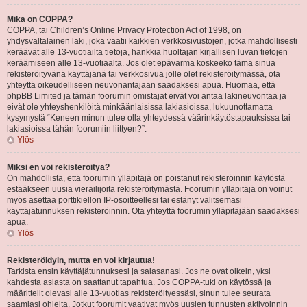
Mikä on COPPA?
COPPA, tai Children’s Online Privacy Protection Act of 1998, on
yhdysvaltalainen laki, joka vaatii kaikkien verkkosivustojen, jotka mahdollisesti
keräävät alle 13-vuotiailta tietoja, hankkia huoltajan kirjallisen luvan tietojen
keräämiseen alle 13-vuotiaalta. Jos olet epävarma koskeeko tämä sinua
rekisteröityvänä käyttäjänä tai verkkosivua jolle olet rekisteröitymässä, ota
yhteyttä oikeudelliseen neuvonantajaan saadaksesi apua. Huomaa, että
phpBB Limited ja tämän foorumin omistajat eivät voi antaa lakineuvontaa ja
eivät ole yhteyshenkilöitä minkäänlaisissa lakiasioissa, lukuunottamatta
kysymystä “Keneen minun tulee olla yhteydessä väärinkäytöstapauksissa tai
lakiasioissa tähän foorumiin liittyen?”.
Ylös
Miksi en voi rekisteröityä?
On mahdollista, että foorumin ylläpitäjä on poistanut rekisteröinnin käytöstä
estääkseen uusia vierailijoita rekisteröitymästä. Foorumin ylläpitäjä on voinut
myös asettaa porttikiellon IP-osoitteellesi tai estänyt valitsemasi
käyttäjätunnuksen rekisteröinnin. Ota yhteyttä foorumin ylläpitäjään saadaksesi
apua.
Ylös
Rekisteröidyin, mutta en voi kirjautua!
Tarkista ensin käyttäjätunnuksesi ja salasanasi. Jos ne ovat oikein, yksi
kahdesta asiasta on saattanut tapahtua. Jos COPPA-tuki on käytössä ja
määrittelit olevasi alle 13-vuotias rekisteröityessäsi, sinun tulee seurata
saamiasi ohjeita. Jotkut foorumit vaativat myös uusien tunnusten aktivoinnin