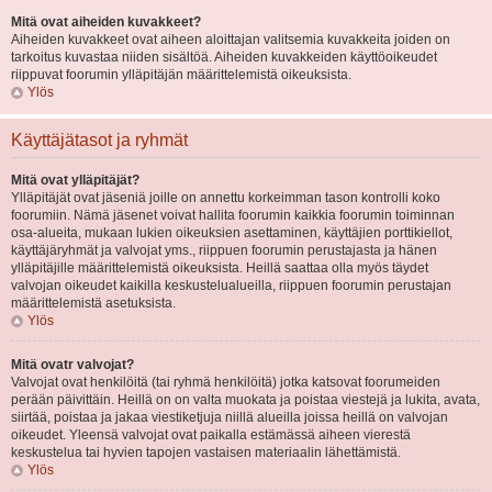
Mitä ovat aiheiden kuvakkeet?
Aiheiden kuvakkeet ovat aiheen aloittajan valitsemia kuvakkeita joiden on
tarkoitus kuvastaa niiden sisältöä. Aiheiden kuvakkeiden käyttöoikeudet
riippuvat foorumin ylläpitäjän määrittelemistä oikeuksista.
Ylös
Käyttäjätasot ja ryhmät
Mitä ovat ylläpitäjät?
Ylläpitäjät ovat jäseniä joille on annettu korkeimman tason kontrolli koko
foorumiin. Nämä jäsenet voivat hallita foorumin kaikkia foorumin toiminnan
osa-alueita, mukaan lukien oikeuksien asettaminen, käyttäjien porttikiellot,
käyttäjäryhmät ja valvojat yms., riippuen foorumin perustajasta ja hänen
ylläpitäjille määrittelemistä oikeuksista. Heillä saattaa olla myös täydet
valvojan oikeudet kaikilla keskustelualueilla, riippuen foorumin perustajan
määrittelemistä asetuksista.
Ylös
Mitä ovatr valvojat?
Valvojat ovat henkilöitä (tai ryhmä henkilöitä) jotka katsovat foorumeiden
perään päivittäin. Heillä on on valta muokata ja poistaa viestejä ja lukita, avata,
siirtää, poistaa ja jakaa viestiketjuja niillä alueilla joissa heillä on valvojan
oikeudet. Yleensä valvojat ovat paikalla estämässä aiheen vierestä
keskustelua tai hyvien tapojen vastaisen materiaalin lähettämistä.
Ylös