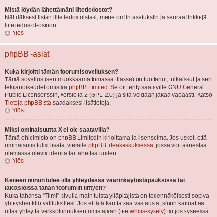
Mistä löydän lähettämäni liitetiedostot?
Nähdäksesi listan liitetiedostoistasi, mene omiin asetuksiin ja seuraa linkkejä
liitetiedostot-osioon.
Ylös
phpBB -asiat
Kuka kirjoitti tämän foorumisovelluksen?
Tämä sovellus (sen muokkaamattomassa tilassa) on tuottanut, julkaissut ja sen
tekijänoikeudet omistaa
phpBB Limited
. Se on tehty saataville GNU General
Public Licensenssin, versiolla 2 (GPL-2.0) ja sitä voidaan jakaa vapaasti. Katso
Tietoja phpBB:stä
saadaksesi lisätietoja.
Ylös
Miksi ominaisuutta X ei ole saatavilla?
Tämä ohjelmisto on phpBB Limitedin kirjoittama ja lisensoima. Jos uskot, että
ominaisuus tulisi lisätä, vieraile
phpBB ideakeskuksessa
, jossa voit äänestää
olemassa olevia ideoita tai lähettää uuden.
Ylös
Keneen minun tulee olla yhteydessä väärinkäytöstapauksissa tai
lakiasioissa tähän foorumiin liittyen?
Kuka tahansa “Tiimi”-sivulla mainituista ylläpitäjistä on todennäköisesti sopiva
yhteyshenkilö valituksillesi. Jos et tätä kautta saa vastausta, sinun kannattaa
ottaa yhteyttä verkkotunnuksen omistajaan (tee
whois-kysely
) tai jos kyseessä