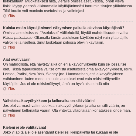
tietokantaan. Muokataksesi niitä, vieraile omissa asetuksissa, johon vievä
linkki löytyy yleensä klikkaamalla käyttäjänimeäsi foorumin sivujen ylälaidassa.
Tätä kautta voit muokata asetuksiasi ja valintojasi.
Ylös
Kuinka estän käyttäjänimeni näkymisen paikalla olevissa käyttäjissä?
Omissa asetuksissasi, “Asetukset”-välilehdellä, löydät mahdollisuuden valita
Piilota paikallaolo
. Ottamalla tämän asetuksen käyttöön näyt vain ylläpitäjille,
valvojille ja itsellesi. Sinut lasketaan piilossa oleviin käyttäjiin.
Ylös
Ajat ovat väärin!
On mahdollista, että näytetty aika on eri aikavyöhykkeeltä kuin se jossa itse
olet. Tässä tapauksessa valitse omista asetuksista oma aikavyöhykkeesi, esim.
Lontoo, Pariisi, New York, Sidney, jne. Huomaathan, että aikavyöhykkeen
vaihtaminen, kuten monet muutkin asetukset ovat vain rekisteröityneille
käyttäjille. Jos et ole rekisteröitynyt, tämä on hyvä aika tehdä niin.
Ylös
Vaihdoin aikavyöhykkeen ja kellonaika on silti väärin!
Jos olet varmasti valinnut oikean aikavyöhykkeen ja aika on silti väärin, on
palvelimen kellonaika väärin. Ota yhteyttä ylläpitäjään korjataksesi ongelman.
Ylös
Kieleni ei ole valittavana!
Joko ylläpitäjä ei ole asentanut kielellesi kielipakettia tai kukaan ei ole