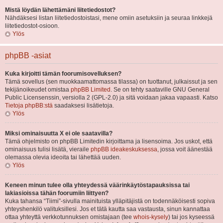
Mistä löydän lähettämäni liitetiedostot?
Nähdäksesi listan liitetiedostoistasi, mene omiin asetuksiin ja seuraa linkkejä
liitetiedostot-osioon.
Ylös
phpBB -asiat
Kuka kirjoitti tämän foorumisovelluksen?
Tämä sovellus (sen muokkaamattomassa tilassa) on tuottanut, julkaissut ja sen
tekijänoikeudet omistaa
phpBB Limited
. Se on tehty saataville GNU General
Public Licensenssin, versiolla 2 (GPL-2.0) ja sitä voidaan jakaa vapaasti. Katso
Tietoja phpBB:stä
saadaksesi lisätietoja.
Ylös
Miksi ominaisuutta X ei ole saatavilla?
Tämä ohjelmisto on phpBB Limitedin kirjoittama ja lisensoima. Jos uskot, että
ominaisuus tulisi lisätä, vieraile
phpBB ideakeskuksessa
, jossa voit äänestää
olemassa olevia ideoita tai lähettää uuden.
Ylös
Keneen minun tulee olla yhteydessä väärinkäytöstapauksissa tai
lakiasioissa tähän foorumiin liittyen?
Kuka tahansa “Tiimi”-sivulla mainituista ylläpitäjistä on todennäköisesti sopiva
yhteyshenkilö valituksillesi. Jos et tätä kautta saa vastausta, sinun kannattaa
ottaa yhteyttä verkkotunnuksen omistajaan (tee
whois-kysely
) tai jos kyseessä