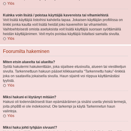
Ylös
Kuinka voin lisätä / poistaa käyttäjiä kavereista tai vihamiehistä
Voit lisätä käyttäjiä listoihisi kahdella tapaa. Jokaisen käyttäjän profiilissa on
linkki jonka kautta voit lisätä heidät joko kavereihin tai vihamiehiin.
Vaihtoehtoisesti omista asetuksista voit lisätä käyttäjiä suoraan syöttämällä
heidän käyttäjänimen. Voit myös poistaa käyttäjiä listaltasi samalta sivulta.
Ylös
Foorumilta hakeminen
Miten etsin alueelta tai alueilta?
Syötä hakutermi hakukenttään, joka sijaitsee etusivulla, alueen tai viestiketjun
sivulla. Tarkennettuun hakuun pääset klikkaamalla “Tarkennettu haku”-linkkiä
joka on saatavilla jokaisella sivulla. Haun sijainti voi riippua käyttämästäsi
tyylistä.
Ylös
Miksi hakuni ei löytänyt mitään?
Hakusi oli todennäköisesti liian epämääräinen ja sisälsi useita yleisiä termejä,
joita phpBB ei ole indeksoinut. Ole tarkempi ja käytä Tarkennetun haun
valintoja.
Ylös
Miksi haku johti tyhjään sivuun!?