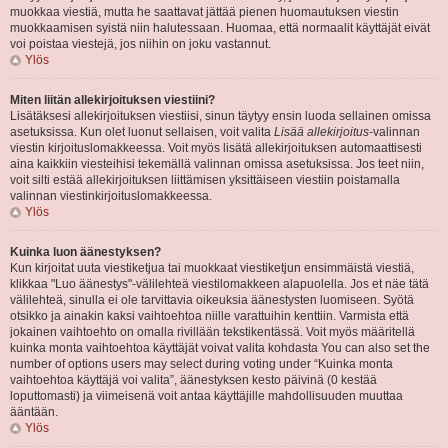
muokkaa viestiä, mutta he saattavat jättää pienen huomautuksen viestin
muokkaamisen syistä niin halutessaan. Huomaa, että normaalit käyttäjät eivät
voi poistaa viestejä, jos niihin on joku vastannut.
Ylös
Miten liitän allekirjoituksen viestiini?
Lisätäksesi allekirjoituksen viestiisi, sinun täytyy ensin luoda sellainen omissa
asetuksissa. Kun olet luonut sellaisen, voit valita
Lisää allekirjoitus
-valinnan
viestin kirjoituslomakkeessa. Voit myös lisätä allekirjoituksen automaattisesti
aina kaikkiin viesteihisi tekemällä valinnan omissa asetuksissa. Jos teet niin,
voit silti estää allekirjoituksen liittämisen yksittäiseen viestiin poistamalla
valinnan viestinkirjoituslomakkeessa.
Ylös
Kuinka luon äänestyksen?
Kun kirjoitat uuta viestiketjua tai muokkaat viestiketjun ensimmäistä viestiä,
klikkaa "Luo äänestys"-välilehteä viestilomakkeen alapuolella. Jos et näe tätä
välilehteä, sinulla ei ole tarvittavia oikeuksia äänestysten luomiseen. Syötä
otsikko ja ainakin kaksi vaihtoehtoa niille varattuihin kenttiin. Varmista että
jokainen vaihtoehto on omalla rivillään tekstikentässä. Voit myös määritellä
kuinka monta vaihtoehtoa käyttäjät voivat valita kohdasta You can also set the
number of options users may select during voting under “Kuinka monta
vaihtoehtoa käyttäjä voi valita”, äänestyksen kesto päivinä (0 kestää
loputtomasti) ja viimeisenä voit antaa käyttäjille mahdollisuuden muuttaa
ääntään.
Ylös