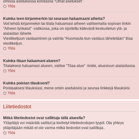
omissa asetuksissa kohdassa “Omat asetukset”.
Ylös
Kuinka teen kirjanmerkin tai seuraan haluamaani aihetta?
Voit tehdä kirjanmekin tai tilata haluamasi aiheen valitsemalla sopivan linkin
“Aiheen työkalut” -valikossa, joka on sijoitettu kätevästi keskustelun ylä- ja
alalaidan lähelle.
Viestiketjuun vastaaminen ja valinta “Huomauta kun vastaus lähetetään” tilaa
viestiketjun.
Ylös
Kuinka tilaan haluamani alueen?
Tilataksesi haluamasi alueen, valitse “Tilaa alue” -linkki, aluesivun alalaidassa.
Ylös
Kuinka poistan tilaukseni?
Poistaaksesi tilauksiasi, mene omiin asetuksiisi ja seuraa linkkejä tilauksiisi.
Ylös
Liitetiedostot
Mitkä liitetiedostot ovat sallittuja tällä alueella?
Ylläpitäjä voi määrätä sallitut ja kielletyt liitetiedostojen tyypit. Ota yhteys
ylläpitäjään mikäli et ole varma mitkä tiedostot ovat sallittuja..
Ylös