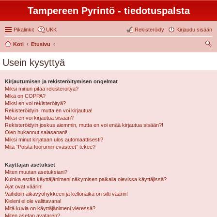
Tampereen Pyrintö - tiedotuspalsta
Pikalinkit
UKK
Rekisteröidy
Kirjaudu sisään
Koti
Etusivu
tsi
Usein kysyttyä
Kirjautumisen ja rekisteröitymisen ongelmat
Miksi minun pitää rekisteröityä?
Mikä on COPPA?
Miksi en voi rekisteröityä?
Rekisteröidyin, mutta en voi kirjautua!
Miksi en voi kirjautua sisään?
Rekisteröidyin joskus aiemmin, mutta en voi enää kirjautua sisään?!
Olen hukannut salasanani!
Miksi minut kirjataan ulos automaattisesti?
Mitä “Poista foorumin evästeet” tekee?
Käyttäjän asetukset
Miten muutan asetuksiani?
Kuinka estän käyttäjänimeni näkymisen paikalla olevissa käyttäjissä?
Ajat ovat väärin!
Vaihdoin aikavyöhykkeen ja kellonaika on silti väärin!
Kieleni ei ole valittavana!
Mitä kuvia on käyttäjänimeni vieressä?
Miten asetan avataren?