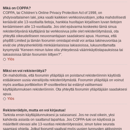
Mikä on COPPA?
COPPA, tai Children’s Online Privacy Protection Act of 1998, on
yhdysvaltalainen laki, joka vaatii kaikkien verkkosivustojen, jotka mahdollisesti
keräävät alle 13-vuotiailta tietoja, hankkia huoltajan kirjallisen luvan tietojen
keräämiseen alle 13-vuotiaalta. Jos olet epävarma koskeeko tämä sinua
rekisteröityvänä käyttäjänä tai verkkosivua jolle olet rekisteröitymässä, ota
yhteyttä oikeudelliseen neuvonantajaan saadaksesi apua. Huomaa, että
phpBB Limited ja tämän foorumin omistajat eivät voi antaa lakineuvontaa ja
eivät ole yhteyshenkilöitä minkäänlaisissa lakiasioissa, lukuunottamatta
kysymystä “Keneen minun tulee olla yhteydessä väärinkäytöstapauksissa tai
lakiasioissa tähän foorumiin liittyen?”.
Ylös
Miksi en voi rekisteröityä?
On mahdollista, että foorumin ylläpitäjä on poistanut rekisteröinnin käytöstä
estääkseen uusia vierailijoita rekisteröitymästä. Foorumin ylläpitäjä on voinut
myös asettaa porttikiellon IP-osoitteellesi tai estänyt valitsemasi
käyttäjätunnuksen rekisteröinnin. Ota yhteyttä foorumin ylläpitäjään saadaksesi
apua.
Ylös
Rekisteröidyin, mutta en voi kirjautua!
Tarkista ensin käyttäjätunnuksesi ja salasanasi. Jos ne ovat oikein, yksi
kahdesta asiasta on saattanut tapahtua. Jos COPPA-tuki on käytössä ja
määrittelit olevasi alle 13-vuotias rekisteröityessäsi, sinun tulee seurata
saamiasi ohjeita. Jotkut foorumit vaativat myös uusien tunnusten aktivoinnin