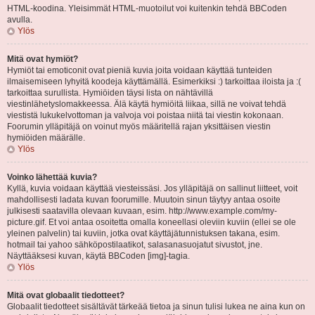
HTML-koodina. Yleisimmät HTML-muotoilut voi kuitenkin tehdä BBCoden
avulla.
Ylös
Mitä ovat hymiöt?
Hymiöt tai emoticonit ovat pieniä kuvia joita voidaan käyttää tunteiden
ilmaisemiseen lyhyitä koodeja käyttämällä. Esimerkiksi :) tarkoittaa iloista ja :(
tarkoittaa surullista. Hymiöiden täysi lista on nähtävillä
viestinlähetyslomakkeessa. Älä käytä hymiöitä liikaa, sillä ne voivat tehdä
viestistä lukukelvottoman ja valvoja voi poistaa niitä tai viestin kokonaan.
Foorumin ylläpitäjä on voinut myös määritellä rajan yksittäisen viestin
hymiöiden määrälle.
Ylös
Voinko lähettää kuvia?
Kyllä, kuvia voidaan käyttää viesteissäsi. Jos ylläpitäjä on sallinut liitteet, voit
mahdollisesti ladata kuvan foorumille. Muutoin sinun täytyy antaa osoite
julkisesti saatavilla olevaan kuvaan, esim. http://www.example.com/my-
picture.gif. Et voi antaa osoitetta omalla koneellasi oleviin kuviin (ellei se ole
yleinen palvelin) tai kuviin, jotka ovat käyttäjätunnistuksen takana, esim.
hotmail tai yahoo sähköpostilaatikot, salasanasuojatut sivustot, jne.
Näyttääksesi kuvan, käytä BBCoden [img]-tagia.
Ylös
Mitä ovat globaalit tiedotteet?
Globaalit tiedotteet sisältävät tärkeää tietoa ja sinun tulisi lukea ne aina kun on