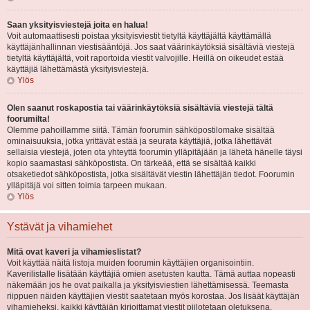
Saan yksityisviestejä joita en halua!
Voit automaattisesti poistaa yksityisviestit tietyltä käyttäjältä käyttämällä
käyttäjänhallinnan viestisääntöjä. Jos saat väärinkäytöksiä sisältäviä viestejä
tietyltä käyttäjältä, voit raportoida viestit valvojille. Heillä on oikeudet estää
käyttäjiä lähettämästä yksityisviestejä.
Ylös
Olen saanut roskapostia tai väärinkäytöksiä sisältäviä viestejä tältä
foorumilta!
Olemme pahoillamme siitä. Tämän foorumin sähköpostilomake sisältää
ominaisuuksia, jotka yrittävät estää ja seurata käyttäjiä, jotka lähettävät
sellaisia viestejä, joten ota yhteyttä foorumin ylläpitäjään ja lähetä hänelle täysi
kopio saamastasi sähköpostista. On tärkeää, että se sisältää kaikki
otsaketiedot sähköpostista, jotka sisältävät viestin lähettäjän tiedot. Foorumin
ylläpitäjä voi sitten toimia tarpeen mukaan.
Ylös
Ystävät ja vihamiehet
Mitä ovat kaveri ja vihamieslistat?
Voit käyttää näitä listoja muiden foorumin käyttäjien organisointiin.
Kaverilistalle lisätään käyttäjiä omien asetusten kautta. Tämä auttaa nopeasti
näkemään jos he ovat paikalla ja yksityisviestien lähettämisessä. Teemasta
riippuen näiden käyttäjien viestit saatetaan myös korostaa. Jos lisäät käyttäjän
vihamieheksi, kaikki käyttäjän kirjoittamat viestit piilotetaan oletuksena.