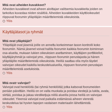
Mitä ovat aiheiden kuvakkeet?
Aiheiden kuvakkeet ovat aiheen aloittajan valitsemia kuvakkeita joiden on
tarkoitus kuvastaa niiden sisältöä. Aiheiden kuvakkeiden käyttöoikeudet
riippuvat foorumin ylläpitäjän määrittelemistä oikeuksista.
Ylös
Käyttäjätasot ja ryhmät
Mitä ovat ylläpitäjät?
Ylläpitäjät ovat jäseniä joille on annettu korkeimman tason kontrolli koko
foorumiin. Nämä jäsenet voivat hallita foorumin kaikkia foorumin toiminnan
osa-alueita, mukaan lukien oikeuksien asettaminen, käyttäjien porttikiellot,
käyttäjäryhmät ja valvojat yms., riippuen foorumin perustajasta ja hänen
ylläpitäjille määrittelemistä oikeuksista. Heillä saattaa olla myös täydet
valvojan oikeudet kaikilla keskustelualueilla, riippuen foorumin perustajan
määrittelemistä asetuksista.
Ylös
Mitä ovatr valvojat?
Valvojat ovat henkilöitä (tai ryhmä henkilöitä) jotka katsovat foorumeiden
perään päivittäin. Heillä on on valta muokata ja poistaa viestejä ja lukita, avata,
siirtää, poistaa ja jakaa viestiketjuja niillä alueilla joissa heillä on valvojan
oikeudet. Yleensä valvojat ovat paikalla estämässä aiheen vierestä
keskustelua tai hyvien tapojen vastaisen materiaalin lähettämistä.
Ylös