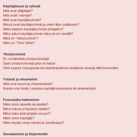
Käyttäjätasot ja ryhmät
Mitä ovat ylläpitäjät?
Mitä ovatr valvojat?
Mitä ovat käyttäjäryhmät?
Missä ovat käyttäjäryhmät ja miten liityn sellaiseen?
Miten pääsen käyttäjäryhmän johtajaksi?
Miksi jotkut käyttäjäryhmät näkyvät eri väreillä?
Mikä on “oletusryhmä”?
Mikä on “Tiimi” linkki?
Yksityisviestit
En voi lähettää yksityisviestejä!
Saan yksityisviestejä joita en halua!
Olen saanut roskapostia tai väärinkäytöksiä sisältäviä viestejä tältä foorumilta!
Ystävät ja vihamiehet
Mitä ovat kaveri ja vihamieslistat?
Kuinka voin lisätä / poistaa käyttäjiä kavereista tai vihamiehistä
Foorumilta hakeminen
Miten etsin alueelta tai alueilta?
Miksi hakuni ei löytänyt mitään?
Miksi haku johti tyhjään sivuun!?
Miten etsin käyttäjiä?
Miten löydän omat viestini ja viestiketjuni?
Seuraaminen ja kirjanmerkit