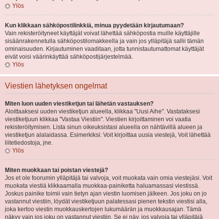
Ylös
Kun klikkaan sähköpostilinkkiä, minua pyydetään kirjautumaan?
Vain rekisteröityneet käyttäjät voivat lähettää sähköpostia muille käyttäjille
sisäänrakennetulla sähköpostilomakkeella ja vain jos ylläpitäjä sallii tämän
ominaisuuden. Kirjautuminen vaaditaan, jotta tunnistautumattomat käyttäjät
eivät voisi väärinkäyttää sähköpostijärjestelmää.
Ylös
Viestien lähetyksen ongelmat
Miten luon uuden viestiketjun tai lähetän vastauksen?
Aloittaaksesi uuden viestiketjun alueella, klikkaa "Uusi Aihe". Vastataksesi
viestiketjuun klikkaa "Vastaa Viestiin". Viestien kirjoittaminen voi vaatia
rekisteröitymisen. Lista sinun oikeuksistasi alueella on nähtävillä alueen ja
viestiketjun alalaidassa. Esimerkiksi: Voit kirjoittaa uusia viestejä, Voit lähettää
liitetiedostoja, jne.
Ylös
Miten muokkaan tai poistan viestejä?
Jos et ole foorumin ylläpitäjä tai valvoja, voit muokata vain omia viestejäsi. Voit
muokata viestiä klikkaamalla muokkaa-painiketta haluamassasi viestissä.
Joskus painike toimii vain tietyn ajan viestin luomisen jälkeen. Jos joku on jo
vastannut viestiin, löydät viestiketjuun palatessasi pienen tekstin viestisi alla,
joka kertoo viestin muokkauskertojen lukumäärän ja muokkausajan. Tämä
näkyy vain jos joku on vastannut viestiin. Se ei näy, jos valvoja tai ylläpitäjä