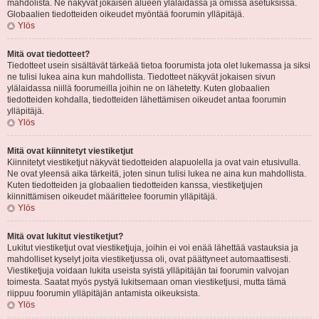
mahdolista. Ne näkyvät jokaisen alueen ylälaidassa ja omissa asetuksissa.
Globaalien tiedotteiden oikeudet myöntää foorumin ylläpitäjä.
Ylös
Mitä ovat tiedotteet?
Tiedotteet usein sisältävät tärkeää tietoa foorumista jota olet lukemassa ja siksi
ne tulisi lukea aina kun mahdollista. Tiedotteet näkyvät jokaisen sivun
ylälaidassa niillä foorumeilla joihin ne on lähetetty. Kuten globaalien
tiedotteiden kohdalla, tiedotteiden lähettämisen oikeudet antaa foorumin
ylläpitäjä.
Ylös
Mitä ovat kiinnitetyt viestiketjut
Kiinnitetyt viestiketjut näkyvät tiedotteiden alapuolella ja ovat vain etusivulla.
Ne ovat yleensä aika tärkeitä, joten sinun tulisi lukea ne aina kun mahdollista.
Kuten tiedotteiden ja globaalien tiedotteiden kanssa, viestiketjujen
kiinnittämisen oikeudet määrittelee foorumin ylläpitäjä.
Ylös
Mitä ovat lukitut viestiketjut?
Lukitut viestiketjut ovat viestiketjuja, joihin ei voi enää lähettää vastauksia ja
mahdolliset kyselyt joita viestiketjussa oli, ovat päättyneet automaattisesti.
Viestiketjuja voidaan lukita useista syistä ylläpitäjän tai foorumin valvojan
toimesta. Saatat myös pystyä lukitsemaan oman viestiketjusi, mutta tämä
riippuu foorumin ylläpitäjän antamista oikeuksista.
Ylös