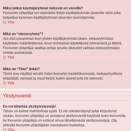
Miksi jotkut käyttäjäryhmät näkyvät eri väreillä?
Foorumin ylläpitäjä voi määritellä tietyn käyttäjäryhmän jäsenille värin joka
helpottaa kyseisen käyttäjäryhmän jäsenten tunnistamista.
Ylös
Mikä on “oletusryhmä”?
Jos olet useamman kuin yhden käyttäjäryhmän jäsen, oletusryhmääsi
käytetään määriteltäessä sinun kohdallasi käytettävää ryhmäväriä ja titteliä.
Foorumin ylläpitäjä saattaa antaa sinulle oikeudet vaihtaa oletusryhmääsi
omista asetuksista.
Ylös
Mikä on “Tiimi” linkki?
Tämä sivu näyttää sinulle listan foorumin henkilökunnasta, mukaanluettuna
ylläpitäjät, valvojat ja muut tiedot, kuten alueet joita he valvovat.
Ylös
Yksityisviestit
En voi lähettää yksityisviestejä!
Tähän on kolme mahdollista syytä. Et ole rekisteröitynyt ja/tai kirjautunut
sisään, foorumin ylläpitäjä on poistanut yksityisviestit käytöstä koko foorumilta
tai foorumin ylläpitäjä on estänyt sinua lähettämästä yksityisviestejä. Ota
yhteyttä foorumin ylläpitäjään saadaksesi lisätietoja.
Ylös