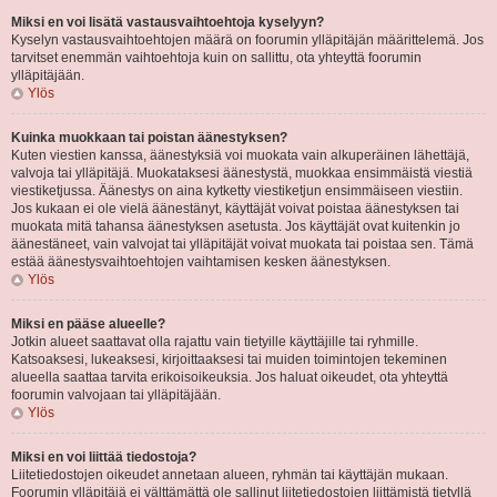
Miksi en voi lisätä vastausvaihtoehtoja kyselyyn?
Kyselyn vastausvaihtoehtojen määrä on foorumin ylläpitäjän määrittelemä. Jos
tarvitset enemmän vaihtoehtoja kuin on sallittu, ota yhteyttä foorumin
ylläpitäjään.
Ylös
Kuinka muokkaan tai poistan äänestyksen?
Kuten viestien kanssa, äänestyksiä voi muokata vain alkuperäinen lähettäjä,
valvoja tai ylläpitäjä. Muokataksesi äänestystä, muokkaa ensimmäistä viestiä
viestiketjussa. Äänestys on aina kytketty viestiketjun ensimmäiseen viestiin.
Jos kukaan ei ole vielä äänestänyt, käyttäjät voivat poistaa äänestyksen tai
muokata mitä tahansa äänestyksen asetusta. Jos käyttäjät ovat kuitenkin jo
äänestäneet, vain valvojat tai ylläpitäjät voivat muokata tai poistaa sen. Tämä
estää äänestysvaihtoehtojen vaihtamisen kesken äänestyksen.
Ylös
Miksi en pääse alueelle?
Jotkin alueet saattavat olla rajattu vain tietyille käyttäjille tai ryhmille.
Katsoaksesi, lukeaksesi, kirjoittaaksesi tai muiden toimintojen tekeminen
alueella saattaa tarvita erikoisoikeuksia. Jos haluat oikeudet, ota yhteyttä
foorumin valvojaan tai ylläpitäjään.
Ylös
Miksi en voi liittää tiedostoja?
Liitetiedostojen oikeudet annetaan alueen, ryhmän tai käyttäjän mukaan.
Foorumin ylläpitäjä ei välttämättä ole sallinut liitetiedostojen liittämistä tietyllä