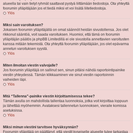
alueella tai vain tietyt ryhmät saattavat pystyä liittämään tiedostoja. Ota yhteyttä
foorumin ylläpitäjään jos et tiedä miksi et voi lisätä liitetiedostoja.
Ylös
Miksi sain varoituksen?
Jokaisen foorumin ylläpitäjällä on omat säännöt heidän sivustollensa. Jos olet
rikkonut sääntöä, voit saada varoituksen. Huomioi, että tämä on foorumin
ylläpitäjän päätös ja phpBB Limitedillä ei ole sivustolla annettavien varoitusten
kanssa mitään tekemistä. Ota yhteyttä foorumin ylläpitäjään, jos olet epävarma
annetun varoituksen syystä.
Ylös
Miten ilmoitan viestin valvojalle?
Jos foorumin ylläpitäjä on sallinut sen, sinun pitäisi nähdä raportointipainike
viestin yhteydessä. Tämän klikkaaminen vie sinut viestin raportoinnin
vaiheiden läpi.
Ylös
Mitä “Tallenna”-painike viestin kirjoittamisessa tekee?
Tämän avulla on mahdollista tallentaa luonnoksia, jotka voit kirjoittaa loppuun
ja lähettää myöhemmin. Avataksesi tallennetun luonnoksen, vieraile komissa
asetuksissa.
Ylös
Miksi minun viestini tarvitsee hyväksynnän?
Foorumin ylläpitäjä on päättänyt, että viestit kyseiselle alueelle tulee tarkastaa