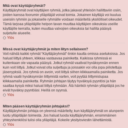
Mitä ovat käyttäjäryhmät?
Käyttäjäryhmät ovat käyttäjien ryhmiä, jotka jakavat yhteisön hallittaviin osiin,
joiden kanssa foorumin ylläpitäjät voivat toimia. Jokainen käyttäjä voi kuulua
useisiin ryhmiin ja jokaiselle ryhmälle voidaan määritellä yksilölliset oikeudet.
Tämä tarjoaa ylläpitäjille helpon tavan muuttaa käyttäjien oikeuksia useille
käyttäjille kerralla, kuten muuttaa valvojien oikeuksia tai hallita pääsyä
suljetulle alueelle.
Ylös
Missä ovat käyttäjäryhmät ja miten liityn sellaiseen?
Voit nähdä kaikki ryhmät “Käyttäjäryhmät”-linkin kautta omissa asetuksissa. Jos
haluat liittyä yhteen, klikkaa vastaavaa painiketta. Kaikissa ryhmissä ei
kuitenkaan ole vapaata pääsyä. Jotkut ryhmät vaativat hyväksynnän ennen
kuin voit liittyä. Jotkut voivat olla suljettuja ja joissakin voi olla jopa piilotettuja
jäsenyyksiä. Jos ryhmä on avoin, voit liittyä siihen klikkaamalla painiketta. Jos
ryhmä vaatii hyväksynnän liittymistä varten, voit pyytää liittymislupaa
klikkaamalla painiketta. Ryhmän johtajan täytyy hyväksyä pyyntösi ja hän
saattaa kysyä miksi haluat liittyä ryhmään. Älä häiriköi ryhmän ylläpitäjiä jos he
eivät hyväksy pyyntöäsi. Heillä on syynsä.
Ylös
Miten pääsen käyttäjäryhmän johtajaksi?
Käyttäjäryhmän johtaja on yleensä määritelty, kun käyttäjäryhmät on alunperin
luotu ylläpitäjän toimesta. Jos haluat luoda käyttäjäryhmän, ensimmäinen
yhteyshenkilösi tulisi olla ylläpitäjä. Kokeile yksityisviestin lähettämistä.
Ylös