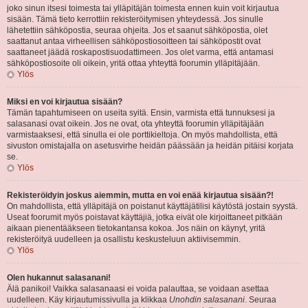
joko sinun itsesi toimesta tai ylläpitäjän toimesta ennen kuin voit kirjautua
sisään. Tämä tieto kerrottiin rekisteröitymisen yhteydessä. Jos sinulle
lähetettiin sähköpostia, seuraa ohjeita. Jos et saanut sähköpostia, olet
saattanut antaa virheellisen sähköpostiosoitteen tai sähköpostit ovat
saattaneet jäädä roskapostisuodattimeen. Jos olet varma, että antamasi
sähköpostiosoite oli oikein, yritä ottaa yhteyttä foorumin ylläpitäjään.
Ylös
Miksi en voi kirjautua sisään?
Tämän tapahtumiseen on useita syitä. Ensin, varmista että tunnuksesi ja
salasanasi ovat oikein. Jos ne ovat, ota yhteyttä foorumin ylläpitäjään
varmistaaksesi, että sinulla ei ole porttikieltoja. On myös mahdollista, että
sivuston omistajalla on asetusvirhe heidän päässään ja heidän pitäisi korjata
se.
Ylös
Rekisteröidyin joskus aiemmin, mutta en voi enää kirjautua sisään?!
On mahdollista, että ylläpitäjä on poistanut käyttäjätilisi käytöstä jostain syystä.
Useat foorumit myös poistavat käyttäjiä, jotka eivät ole kirjoittaneet pitkään
aikaan pienentääkseen tietokantansa kokoa. Jos näin on käynyt, yritä
rekisteröityä uudelleen ja osallistu keskusteluun aktiivisemmin.
Ylös
Olen hukannut salasanani!
Älä panikoi! Vaikka salasanaasi ei voida palauttaa, se voidaan asettaa
uudelleen. Käy kirjautumissivulla ja klikkaa
Unohdin salasanani
. Seuraa