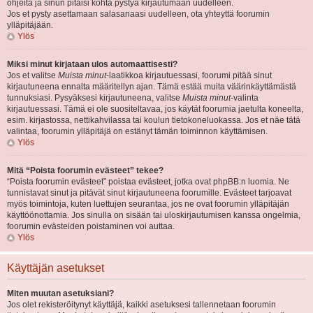
ohjeita ja sinun pitäisi kohta pystyä kirjautumaan uudelleen.
Jos et pysty asettamaan salasanaasi uudelleen, ota yhteyttä foorumin
ylläpitäjään.
Ylös
Miksi minut kirjataan ulos automaattisesti?
Jos et valitse
Muista minut
-laatikkoa kirjautuessasi, foorumi pitää sinut
kirjautuneena ennalta määritellyn ajan. Tämä estää muita väärinkäyttämästä
tunnuksiasi. Pysyäksesi kirjautuneena, valitse
Muista minut
-valinta
kirjautuessasi. Tämä ei ole suositeltavaa, jos käytät foorumia jaetulta koneelta,
esim. kirjastossa, nettikahvilassa tai koulun tietokoneluokassa. Jos et näe tätä
valintaa, foorumin ylläpitäjä on estänyt tämän toiminnon käyttämisen.
Ylös
Mitä “Poista foorumin evästeet” tekee?
“Poista foorumin evästeet” poistaa evästeet, jotka ovat phpBB:n luomia. Ne
tunnistavat sinut ja pitävät sinut kirjautuneena foorumille. Evästeet tarjoavat
myös toimintoja, kuten luettujen seurantaa, jos ne ovat foorumin ylläpitäjän
käyttöönottamia. Jos sinulla on sisään tai uloskirjautumisen kanssa ongelmia,
foorumin evästeiden poistaminen voi auttaa.
Ylös
Käyttäjän asetukset
Miten muutan asetuksiani?
Jos olet rekisteröitynyt käyttäjä, kaikki asetuksesi tallennetaan foorumin