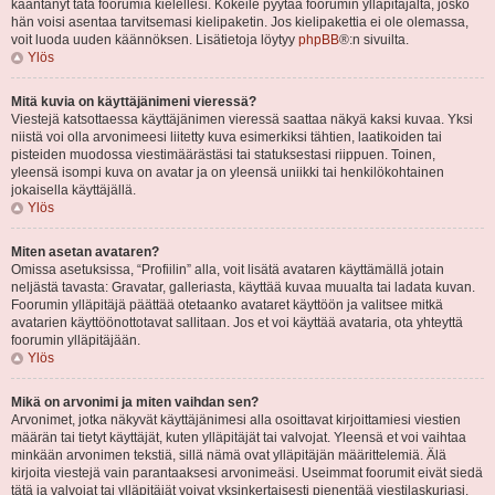
kääntänyt tätä foorumia kielellesi. Kokeile pyytää foorumin ylläpitäjältä, josko
hän voisi asentaa tarvitsemasi kielipaketin. Jos kielipakettia ei ole olemassa,
voit luoda uuden käännöksen. Lisätietoja löytyy
phpBB
®:n sivuilta.
Ylös
Mitä kuvia on käyttäjänimeni vieressä?
Viestejä katsottaessa käyttäjänimen vieressä saattaa näkyä kaksi kuvaa. Yksi
niistä voi olla arvonimeesi liitetty kuva esimerkiksi tähtien, laatikoiden tai
pisteiden muodossa viestimäärästäsi tai statuksestasi riippuen. Toinen,
yleensä isompi kuva on avatar ja on yleensä uniikki tai henkilökohtainen
jokaisella käyttäjällä.
Ylös
Miten asetan avataren?
Omissa asetuksissa, “Profiilin” alla, voit lisätä avataren käyttämällä jotain
neljästä tavasta: Gravatar, galleriasta, käyttää kuvaa muualta tai ladata kuvan.
Foorumin ylläpitäjä päättää otetaanko avataret käyttöön ja valitsee mitkä
avatarien käyttöönottotavat sallitaan. Jos et voi käyttää avataria, ota yhteyttä
foorumin ylläpitäjään.
Ylös
Mikä on arvonimi ja miten vaihdan sen?
Arvonimet, jotka näkyvät käyttäjänimesi alla osoittavat kirjoittamiesi viestien
määrän tai tietyt käyttäjät, kuten ylläpitäjät tai valvojat. Yleensä et voi vaihtaa
minkään arvonimen tekstiä, sillä nämä ovat ylläpitäjän määrittelemiä. Älä
kirjoita viestejä vain parantaaksesi arvonimeäsi. Useimmat foorumit eivät siedä
tätä ja valvojat tai ylläpitäjät voivat yksinkertaisesti pienentää viestilaskuriasi.