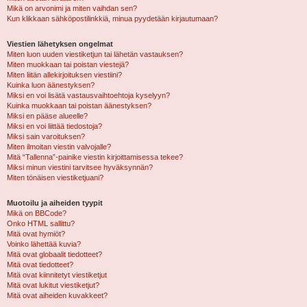
Mikä on arvonimi ja miten vaihdan sen?
Kun klikkaan sähköpostilinkkiä, minua pyydetään kirjautumaan?
Viestien lähetyksen ongelmat
Miten luon uuden viestiketjun tai lähetän vastauksen?
Miten muokkaan tai poistan viestejä?
Miten liitän allekirjoituksen viestiini?
Kuinka luon äänestyksen?
Miksi en voi lisätä vastausvaihtoehtoja kyselyyn?
Kuinka muokkaan tai poistan äänestyksen?
Miksi en pääse alueelle?
Miksi en voi liittää tiedostoja?
Miksi sain varoituksen?
Miten ilmoitan viestin valvojalle?
Mitä “Tallenna”-painike viestin kirjoittamisessa tekee?
Miksi minun viestini tarvitsee hyväksynnän?
Miten tönäisen viestiketjuani?
Muotoilu ja aiheiden tyypit
Mikä on BBCode?
Onko HTML sallittu?
Mitä ovat hymiöt?
Voinko lähettää kuvia?
Mitä ovat globaalit tiedotteet?
Mitä ovat tiedotteet?
Mitä ovat kiinnitetyt viestiketjut
Mitä ovat lukitut viestiketjut?
Mitä ovat aiheiden kuvakkeet?