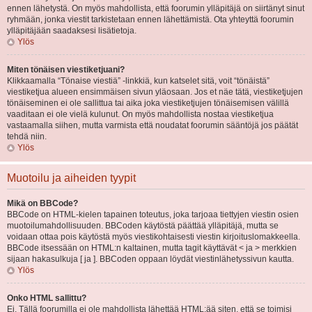
ennen lähetystä. On myös mahdollista, että foorumin ylläpitäjä on siirtänyt sinut
ryhmään, jonka viestit tarkistetaan ennen lähettämistä. Ota yhteyttä foorumin
ylläpitäjään saadaksesi lisätietoja.
Ylös
Miten tönäisen viestiketjuani?
Klikkaamalla “Tönaise viestiä” -linkkiä, kun katselet sitä, voit “tönäistä”
viestiketjua alueen ensimmäisen sivun yläosaan. Jos et näe tätä, viestiketjujen
tönäiseminen ei ole sallittua tai aika joka viestiketjujen tönäisemisen välillä
vaaditaan ei ole vielä kulunut. On myös mahdollista nostaa viestiketjua
vastaamalla siihen, mutta varmista että noudatat foorumin sääntöjä jos päätät
tehdä niin.
Ylös
Muotoilu ja aiheiden tyypit
Mikä on BBCode?
BBCode on HTML-kielen tapainen toteutus, joka tarjoaa tiettyjen viestin osien
muotoilumahdollisuuden. BBCoden käytöstä päättää ylläpitäjä, mutta se
voidaan ottaa pois käytöstä myös viestikohtaisesti viestin kirjoituslomakkeella.
BBCode itsessään on HTML:n kaltainen, mutta tagit käyttävät < ja > merkkien
sijaan hakasulkuja [ ja ]. BBCoden oppaan löydät viestinlähetyssivun kautta.
Ylös
Onko HTML sallittu?
Ei. Tällä foorumilla ei ole mahdollista lähettää HTML:ää siten, että se toimisi