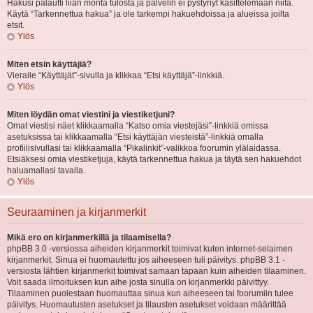
Hakusi palautti liian monta tulosta ja palvelin ei pystynyt käsittelemään niitä.
Käytä “Tarkennettua hakua” ja ole tarkempi hakuehdoissa ja alueissa joilta
etsit.
Ylös
Miten etsin käyttäjiä?
Vieraile “Käyttäjät”-sivulla ja klikkaa “Etsi käyttäjä”-linkkiä.
Ylös
Miten löydän omat viestini ja viestiketjuni?
Omat viestisi näet klikkaamalla “Katso omia viestejäsi”-linkkiä omissa
asetuksissa tai klikkaamalla “Etsi käyttäjän viesteistä”-linkkiä omalla
profiilisivullasi tai klikkaamalla “Pikalinkit”-valikkoa foorumin ylälaidassa.
Etsiäksesi omia viestiketjuja, käytä tarkennettua hakua ja täytä sen hakuehdot
haluamallasi tavalla.
Ylös
Seuraaminen ja kirjanmerkit
Mikä ero on kirjanmerkillä ja tilaamisella?
phpBB 3.0 -versiossa aiheiden kirjanmerkit toimivat kuten internet-selaimen
kirjanmerkit. Sinua ei huomautettu jos aiheeseen tuli päivitys. phpBB 3.1 -
versiosta lähtien kirjanmerkit toimivat samaan tapaan kuin aiheiden tilaaminen.
Voit saada ilmoituksen kun aihe josta sinulla on kirjanmerkki päivittyy.
Tilaaminen puolestaan huomauttaa sinua kun aiheeseen tai foorumiin tulee
päivitys. Huomautusten asetukset ja tilausten asetukset voidaan määrittää