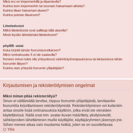
Mikä ero on kirjanmerkillä ja tilaamisella?
Kuinka teen kirjanmerkin tai seuraan haluamaani aihetta?
Kuinka tilaan haluamani alueen?
Kuinka poistan tilaukseni?
Liitetiedostot
Mitkä liitetiedostot ovat sallittuja tällä alueella?
Mistä löydän lähettämäni liitetiedostot?
phpBB -asiat
Kuka kirjoitti tämän foorumisovelluksen?
Miksi ominaisuutta X ei ole saatavilla?
Keneen minun tulee olla yhteydessä väärinkäytöstapauksissa tai lakiasioissa tähän
foorumiin liittyen?
Kuinka otan yhteyttä foorumin ylläpitäjään?
Kirjautumisen ja rekisteröitymisen ongelmat
Miksi minun pitää rekisteröityä?
Sinun ei välttämättä tarvitse, riippuu foorumin ylläpitäjästä, tarvitaanko
foorumilla kirjoittamiseen rekisteröitymistä. Rekisteröityminen voi kuitenkin
antaa sinulle lisää ominaisuuksia käyttöön, jotka eivät ole vieraiden
käytettävissä. Näitä ovat mm. avatar-kuvan määrittely, yksityisviestit,
sähköpostien lähettäminen muille käyttäjille, käyttäjäryhmien jäsenyys jne.
Siihen menee aikaa vain muutamia hetkiä, joten se on suositeltavaa.
Ylös