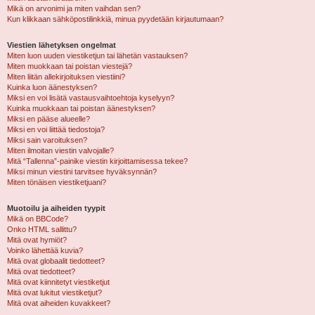
Mikä on arvonimi ja miten vaihdan sen?
Kun klikkaan sähköpostilinkkiä, minua pyydetään kirjautumaan?
Viestien lähetyksen ongelmat
Miten luon uuden viestiketjun tai lähetän vastauksen?
Miten muokkaan tai poistan viestejä?
Miten liitän allekirjoituksen viestiini?
Kuinka luon äänestyksen?
Miksi en voi lisätä vastausvaihtoehtoja kyselyyn?
Kuinka muokkaan tai poistan äänestyksen?
Miksi en pääse alueelle?
Miksi en voi liittää tiedostoja?
Miksi sain varoituksen?
Miten ilmoitan viestin valvojalle?
Mitä “Tallenna”-painike viestin kirjoittamisessa tekee?
Miksi minun viestini tarvitsee hyväksynnän?
Miten tönäisen viestiketjuani?
Muotoilu ja aiheiden tyypit
Mikä on BBCode?
Onko HTML sallittu?
Mitä ovat hymiöt?
Voinko lähettää kuvia?
Mitä ovat globaalit tiedotteet?
Mitä ovat tiedotteet?
Mitä ovat kiinnitetyt viestiketjut
Mitä ovat lukitut viestiketjut?
Mitä ovat aiheiden kuvakkeet?