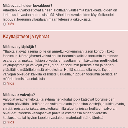
Mitä ovat aiheiden kuvakkeet?
Aiheiden kuvakkeet ovat aiheen aloittajan valitsemia kuvakkeita joiden on
tarkoitus kuvastaa niiden sisältöä. Aiheiden kuvakkeiden käyttöoikeudet
riippuvat foorumin ylläpitäjän määrittelemistä oikeuksista.
Ylös
Käyttäjätasot ja ryhmät
Mitä ovat ylläpitäjät?
Ylläpitäjät ovat jäseniä joille on annettu korkeimman tason kontrolli koko
foorumiin. Nämä jäsenet voivat hallita foorumin kaikkia foorumin toiminnan
osa-alueita, mukaan lukien oikeuksien asettaminen, käyttäjien porttikiellot,
käyttäjäryhmät ja valvojat yms., riippuen foorumin perustajasta ja hänen
ylläpitäjille määrittelemistä oikeuksista. Heillä saattaa olla myös täydet
valvojan oikeudet kaikilla keskustelualueilla, riippuen foorumin perustajan
määrittelemistä asetuksista.
Ylös
Mitä ovatr valvojat?
Valvojat ovat henkilöitä (tai ryhmä henkilöitä) jotka katsovat foorumeiden
perään päivittäin. Heillä on on valta muokata ja poistaa viestejä ja lukita, avata,
siirtää, poistaa ja jakaa viestiketjuja niillä alueilla joissa heillä on valvojan
oikeudet. Yleensä valvojat ovat paikalla estämässä aiheen vierestä
keskustelua tai hyvien tapojen vastaisen materiaalin lähettämistä.
Ylös