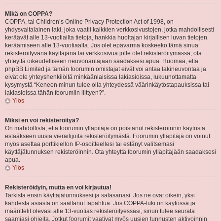
Mikä on COPPA?
COPPA, tai Children’s Online Privacy Protection Act of 1998, on
yhdysvaltalainen laki, joka vaatii kaikkien verkkosivustojen, jotka mahdollisesti
keräävät alle 13-vuotiailta tietoja, hankkia huoltajan kirjallisen luvan tietojen
keräämiseen alle 13-vuotiaalta. Jos olet epävarma koskeeko tämä sinua
rekisteröityvänä käyttäjänä tai verkkosivua jolle olet rekisteröitymässä, ota
yhteyttä oikeudelliseen neuvonantajaan saadaksesi apua. Huomaa, että
phpBB Limited ja tämän foorumin omistajat eivät voi antaa lakineuvontaa ja
eivät ole yhteyshenkilöitä minkäänlaisissa lakiasioissa, lukuunottamatta
kysymystä “Keneen minun tulee olla yhteydessä väärinkäytöstapauksissa tai
lakiasioissa tähän foorumiin liittyen?”.
Ylös
Miksi en voi rekisteröityä?
On mahdollista, että foorumin ylläpitäjä on poistanut rekisteröinnin käytöstä
estääkseen uusia vierailijoita rekisteröitymästä. Foorumin ylläpitäjä on voinut
myös asettaa porttikiellon IP-osoitteellesi tai estänyt valitsemasi
käyttäjätunnuksen rekisteröinnin. Ota yhteyttä foorumin ylläpitäjään saadaksesi
apua.
Ylös
Rekisteröidyin, mutta en voi kirjautua!
Tarkista ensin käyttäjätunnuksesi ja salasanasi. Jos ne ovat oikein, yksi
kahdesta asiasta on saattanut tapahtua. Jos COPPA-tuki on käytössä ja
määrittelit olevasi alle 13-vuotias rekisteröityessäsi, sinun tulee seurata
saamiasi ohjeita. Jotkut foorumit vaativat myös uusien tunnusten aktivoinnin