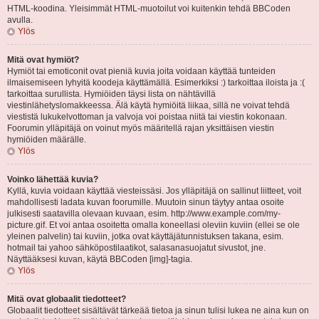
HTML-koodina. Yleisimmät HTML-muotoilut voi kuitenkin tehdä BBCoden
avulla.
Ylös
Mitä ovat hymiöt?
Hymiöt tai emoticonit ovat pieniä kuvia joita voidaan käyttää tunteiden
ilmaisemiseen lyhyitä koodeja käyttämällä. Esimerkiksi :) tarkoittaa iloista ja :(
tarkoittaa surullista. Hymiöiden täysi lista on nähtävillä
viestinlähetyslomakkeessa. Älä käytä hymiöitä liikaa, sillä ne voivat tehdä
viestistä lukukelvottoman ja valvoja voi poistaa niitä tai viestin kokonaan.
Foorumin ylläpitäjä on voinut myös määritellä rajan yksittäisen viestin
hymiöiden määrälle.
Ylös
Voinko lähettää kuvia?
Kyllä, kuvia voidaan käyttää viesteissäsi. Jos ylläpitäjä on sallinut liitteet, voit
mahdollisesti ladata kuvan foorumille. Muutoin sinun täytyy antaa osoite
julkisesti saatavilla olevaan kuvaan, esim. http://www.example.com/my-
picture.gif. Et voi antaa osoitetta omalla koneellasi oleviin kuviin (ellei se ole
yleinen palvelin) tai kuviin, jotka ovat käyttäjätunnistuksen takana, esim.
hotmail tai yahoo sähköpostilaatikot, salasanasuojatut sivustot, jne.
Näyttääksesi kuvan, käytä BBCoden [img]-tagia.
Ylös
Mitä ovat globaalit tiedotteet?
Globaalit tiedotteet sisältävät tärkeää tietoa ja sinun tulisi lukea ne aina kun on