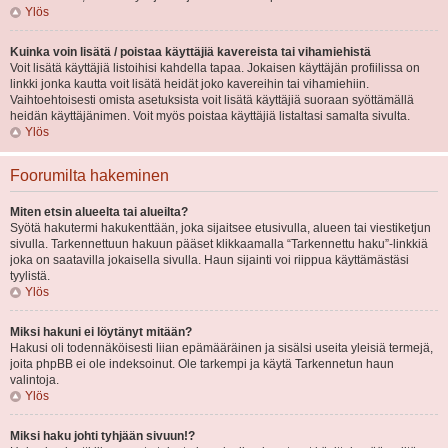
Ylös
Kuinka voin lisätä / poistaa käyttäjiä kavereista tai vihamiehistä
Voit lisätä käyttäjiä listoihisi kahdella tapaa. Jokaisen käyttäjän profiilissa on
linkki jonka kautta voit lisätä heidät joko kavereihin tai vihamiehiin.
Vaihtoehtoisesti omista asetuksista voit lisätä käyttäjiä suoraan syöttämällä
heidän käyttäjänimen. Voit myös poistaa käyttäjiä listaltasi samalta sivulta.
Ylös
Foorumilta hakeminen
Miten etsin alueelta tai alueilta?
Syötä hakutermi hakukenttään, joka sijaitsee etusivulla, alueen tai viestiketjun
sivulla. Tarkennettuun hakuun pääset klikkaamalla “Tarkennettu haku”-linkkiä
joka on saatavilla jokaisella sivulla. Haun sijainti voi riippua käyttämästäsi
tyylistä.
Ylös
Miksi hakuni ei löytänyt mitään?
Hakusi oli todennäköisesti liian epämääräinen ja sisälsi useita yleisiä termejä,
joita phpBB ei ole indeksoinut. Ole tarkempi ja käytä Tarkennetun haun
valintoja.
Ylös
Miksi haku johti tyhjään sivuun!?