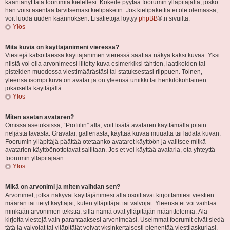
kääntänyt tätä foorumia kielellesi. Kokeile pyytää foorumin ylläpitäjältä, josko
hän voisi asentaa tarvitsemasi kielipaketin. Jos kielipakettia ei ole olemassa,
voit luoda uuden käännöksen. Lisätietoja löytyy
phpBB
®:n sivuilta.
Ylös
Mitä kuvia on käyttäjänimeni vieressä?
Viestejä katsottaessa käyttäjänimen vieressä saattaa näkyä kaksi kuvaa. Yksi
niistä voi olla arvonimeesi liitetty kuva esimerkiksi tähtien, laatikoiden tai
pisteiden muodossa viestimäärästäsi tai statuksestasi riippuen. Toinen,
yleensä isompi kuva on avatar ja on yleensä uniikki tai henkilökohtainen
jokaisella käyttäjällä.
Ylös
Miten asetan avataren?
Omissa asetuksissa, “Profiilin” alla, voit lisätä avataren käyttämällä jotain
neljästä tavasta: Gravatar, galleriasta, käyttää kuvaa muualta tai ladata kuvan.
Foorumin ylläpitäjä päättää otetaanko avataret käyttöön ja valitsee mitkä
avatarien käyttöönottotavat sallitaan. Jos et voi käyttää avataria, ota yhteyttä
foorumin ylläpitäjään.
Ylös
Mikä on arvonimi ja miten vaihdan sen?
Arvonimet, jotka näkyvät käyttäjänimesi alla osoittavat kirjoittamiesi viestien
määrän tai tietyt käyttäjät, kuten ylläpitäjät tai valvojat. Yleensä et voi vaihtaa
minkään arvonimen tekstiä, sillä nämä ovat ylläpitäjän määrittelemiä. Älä
kirjoita viestejä vain parantaaksesi arvonimeäsi. Useimmat foorumit eivät siedä
tätä ja valvojat tai ylläpitäjät voivat yksinkertaisesti pienentää viestilaskuriasi.