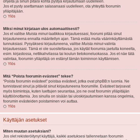
ohjeita ja sinun pitäisi kohta pystyä kirjautumaan uudelleen.
Jos et pysty asettamaan salasanaasi uudelleen, ota yhteyttä foorumin
ylläpitäjään.
Ylös
Miksi minut kirjataan ulos automaattisesti?
Jos et valitse
Muista minut
-laatikkoa kirjautuessasi, foorumi pitää sinut
kirjautuneena ennalta määritellyn ajan. Tämä estää muita väärinkäyttämästä
tunnuksiasi. Pysyäksesi kirjautuneena, valitse
Muista minut
-valinta
kirjautuessasi. Tämä ei ole suositeltavaa, jos käytät foorumia jaetulta koneelta,
esim. kirjastossa, nettikahvilassa tai koulun tietokoneluokassa. Jos et näe tätä
valintaa, foorumin ylläpitäjä on estänyt tämän toiminnon käyttämisen.
Ylös
Mitä “Poista foorumin evästeet” tekee?
“Poista foorumin evästeet” poistaa evästeet, jotka ovat phpBB:n luomia. Ne
tunnistavat sinut ja pitävät sinut kirjautuneena foorumille. Evästeet tarjoavat
myös toimintoja, kuten luettujen seurantaa, jos ne ovat foorumin ylläpitäjän
käyttöönottamia. Jos sinulla on sisään tai uloskirjautumisen kanssa ongelmia,
foorumin evästeiden poistaminen voi auttaa.
Ylös
Käyttäjän asetukset
Miten muutan asetuksiani?
Jos olet rekisteröitynyt käyttäjä, kaikki asetuksesi tallennetaan foorumin