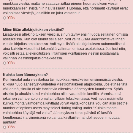
muokkaa viestiä, mutta he saattavat jättää pienen huomautuksen viestin
muokkaamisen syistä niin halutessaan. Huomaa, että normaalit käyttäjät eivät
voi poistaa viestejä, jos niihin on joku vastannut.
Ylös
Miten liitän allekirjoituksen viestiini?
Lisätäksesi allekirjoituksen viestiisi, sinun täytyy ensin luoda sellainen omissa
asetuksissa. Kun olet luonut sellaisen, voit valita
Lisää allekirjoitus
-valinnan
viestin kirjoituslomakkeessa. Voit myös lisätä allekirjoituksen automaattisesti
aina kaikkiin viesteihisi tekemällä valinnan omissa asetuksissa. Jos teet niin,
voit silti estää allekirjoituksen liittämisen yksittäiseen viestiin poistamalla
valinnan viestinkirjoituslomakkeessa.
Ylös
Kuinka luon äänestyksen?
Kun kirjoitat uuta viestiketjua tai muokkaat viestiketjun ensimmäistä viestiä,
klikkaa "Luo äänestys"-välilehteä viestilomakkeen alapuolella. Jos et näe tätä
välilehteä, sinulla ei ole tarvittavia oikeuksia äänestysten luomiseen. Syötä
otsikko ja ainakin kaksi vaihtoehtoa niille varattuihin kenttiin. Varmista että
jokainen vaihtoehto on omalla rivillään tekstikentässä. Voit myös määritellä
kuinka monta vaihtoehtoa käyttäjät voivat valita kohdasta You can also set the
number of options users may select during voting under “Kuinka monta
vaihtoehtoa käyttäjä voi valita”, äänestyksen kesto päivinä (0 kestää
loputtomasti) ja viimeisenä voit antaa käyttäjille mahdollisuuden muuttaa
ääntään.
Ylös