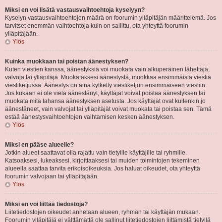
Miksi en voi lisätä vastausvaihtoehtoja kyselyyn?
Kyselyn vastausvaihtoehtojen määrä on foorumin ylläpitäjän määrittelemä. Jos
tarvitset enemmän vaihtoehtoja kuin on sallittu, ota yhteyttä foorumin
ylläpitäjään.
Ylös
Kuinka muokkaan tai poistan äänestyksen?
Kuten viestien kanssa, äänestyksiä voi muokata vain alkuperäinen lähettäjä,
valvoja tai ylläpitäjä. Muokataksesi äänestystä, muokkaa ensimmäistä viestiä
viestiketjussa. Äänestys on aina kytketty viestiketjun ensimmäiseen viestiin.
Jos kukaan ei ole vielä äänestänyt, käyttäjät voivat poistaa äänestyksen tai
muokata mitä tahansa äänestyksen asetusta. Jos käyttäjät ovat kuitenkin jo
äänestäneet, vain valvojat tai ylläpitäjät voivat muokata tai poistaa sen. Tämä
estää äänestysvaihtoehtojen vaihtamisen kesken äänestyksen.
Ylös
Miksi en pääse alueelle?
Jotkin alueet saattavat olla rajattu vain tietyille käyttäjille tai ryhmille.
Katsoaksesi, lukeaksesi, kirjoittaaksesi tai muiden toimintojen tekeminen
alueella saattaa tarvita erikoisoikeuksia. Jos haluat oikeudet, ota yhteyttä
foorumin valvojaan tai ylläpitäjään.
Ylös
Miksi en voi liittää tiedostoja?
Liitetiedostojen oikeudet annetaan alueen, ryhmän tai käyttäjän mukaan.
Foorumin ylläpitäjä ei välttämättä ole sallinut liitetiedostojen liittämistä tietyllä