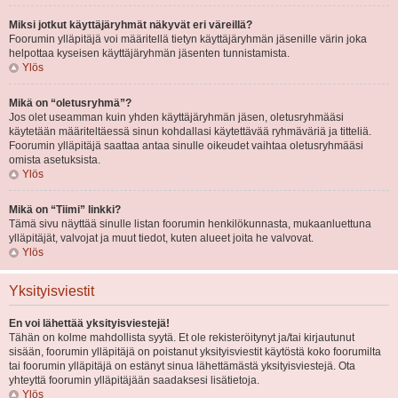
Miksi jotkut käyttäjäryhmät näkyvät eri väreillä?
Foorumin ylläpitäjä voi määritellä tietyn käyttäjäryhmän jäsenille värin joka
helpottaa kyseisen käyttäjäryhmän jäsenten tunnistamista.
Ylös
Mikä on “oletusryhmä”?
Jos olet useamman kuin yhden käyttäjäryhmän jäsen, oletusryhmääsi
käytetään määriteltäessä sinun kohdallasi käytettävää ryhmäväriä ja titteliä.
Foorumin ylläpitäjä saattaa antaa sinulle oikeudet vaihtaa oletusryhmääsi
omista asetuksista.
Ylös
Mikä on “Tiimi” linkki?
Tämä sivu näyttää sinulle listan foorumin henkilökunnasta, mukaanluettuna
ylläpitäjät, valvojat ja muut tiedot, kuten alueet joita he valvovat.
Ylös
Yksityisviestit
En voi lähettää yksityisviestejä!
Tähän on kolme mahdollista syytä. Et ole rekisteröitynyt ja/tai kirjautunut
sisään, foorumin ylläpitäjä on poistanut yksityisviestit käytöstä koko foorumilta
tai foorumin ylläpitäjä on estänyt sinua lähettämästä yksityisviestejä. Ota
yhteyttä foorumin ylläpitäjään saadaksesi lisätietoja.
Ylös