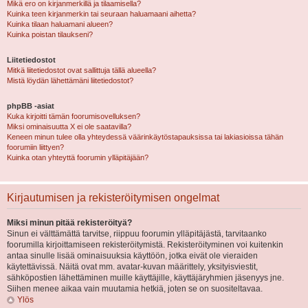
Mikä ero on kirjanmerkillä ja tilaamisella?
Kuinka teen kirjanmerkin tai seuraan haluamaani aihetta?
Kuinka tilaan haluamani alueen?
Kuinka poistan tilaukseni?
Liitetiedostot
Mitkä liitetiedostot ovat sallittuja tällä alueella?
Mistä löydän lähettämäni liitetiedostot?
phpBB -asiat
Kuka kirjoitti tämän foorumisovelluksen?
Miksi ominaisuutta X ei ole saatavilla?
Keneen minun tulee olla yhteydessä väärinkäytöstapauksissa tai lakiasioissa tähän
foorumiin liittyen?
Kuinka otan yhteyttä foorumin ylläpitäjään?
Kirjautumisen ja rekisteröitymisen ongelmat
Miksi minun pitää rekisteröityä?
Sinun ei välttämättä tarvitse, riippuu foorumin ylläpitäjästä, tarvitaanko
foorumilla kirjoittamiseen rekisteröitymistä. Rekisteröityminen voi kuitenkin
antaa sinulle lisää ominaisuuksia käyttöön, jotka eivät ole vieraiden
käytettävissä. Näitä ovat mm. avatar-kuvan määrittely, yksityisviestit,
sähköpostien lähettäminen muille käyttäjille, käyttäjäryhmien jäsenyys jne.
Siihen menee aikaa vain muutamia hetkiä, joten se on suositeltavaa.
Ylös