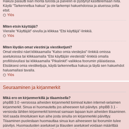
Hakusi palautti liian monta tulosta ja palvelin ei pystynyt käsittelemään niitä.
Käytä “Tarkennettua hakua” ja ole tarkempi hakuehdoissa ja alueissa joilta
etsit.
Ylös
Miten etsin käyttäjiä?
Vieraile “Käyttäjät”-sivulla ja klikkaa “Etsi käyttäjä”-linkkiä.
Ylös
Miten löydän omat viestini ja viestiketjuni?
Omat viestisi näet klikkaamalla “Katso omia viestejäsi”-linkkiä omissa
asetuksissa tai klikkaamalla “Etsi käyttäjän viesteistä”-linkkiä omalla
profiilisivullasi tai klikkaamalla “Pikalinkit”-valikkoa foorumin ylälaidassa.
Etsiäksesi omia viestiketjuja, käytä tarkennettua hakua ja täytä sen hakuehdot
haluamallasi tavalla.
Ylös
Seuraaminen ja kirjanmerkit
Mikä ero on kirjanmerkillä ja tilaamisella?
phpBB 3.0 -versiossa aiheiden kirjanmerkit toimivat kuten internet-selaimen
kirjanmerkit. Sinua ei huomautettu jos aiheeseen tuli päivitys. phpBB 3.1 -
versiosta lähtien kirjanmerkit toimivat samaan tapaan kuin aiheiden tilaaminen.
Voit saada ilmoituksen kun aihe josta sinulla on kirjanmerkki päivittyy.
Tilaaminen puolestaan huomauttaa sinua kun aiheeseen tai foorumiin tulee
päivitys. Huomautusten asetukset ja tilausten asetukset voidaan määrittää