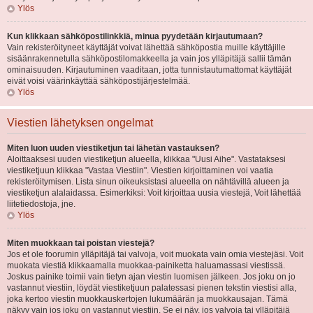
Ylös
Kun klikkaan sähköpostilinkkiä, minua pyydetään kirjautumaan?
Vain rekisteröityneet käyttäjät voivat lähettää sähköpostia muille käyttäjille
sisäänrakennetulla sähköpostilomakkeella ja vain jos ylläpitäjä sallii tämän
ominaisuuden. Kirjautuminen vaaditaan, jotta tunnistautumattomat käyttäjät
eivät voisi väärinkäyttää sähköpostijärjestelmää.
Ylös
Viestien lähetyksen ongelmat
Miten luon uuden viestiketjun tai lähetän vastauksen?
Aloittaaksesi uuden viestiketjun alueella, klikkaa "Uusi Aihe". Vastataksesi
viestiketjuun klikkaa "Vastaa Viestiin". Viestien kirjoittaminen voi vaatia
rekisteröitymisen. Lista sinun oikeuksistasi alueella on nähtävillä alueen ja
viestiketjun alalaidassa. Esimerkiksi: Voit kirjoittaa uusia viestejä, Voit lähettää
liitetiedostoja, jne.
Ylös
Miten muokkaan tai poistan viestejä?
Jos et ole foorumin ylläpitäjä tai valvoja, voit muokata vain omia viestejäsi. Voit
muokata viestiä klikkaamalla muokkaa-painiketta haluamassasi viestissä.
Joskus painike toimii vain tietyn ajan viestin luomisen jälkeen. Jos joku on jo
vastannut viestiin, löydät viestiketjuun palatessasi pienen tekstin viestisi alla,
joka kertoo viestin muokkauskertojen lukumäärän ja muokkausajan. Tämä
näkyy vain jos joku on vastannut viestiin. Se ei näy, jos valvoja tai ylläpitäjä