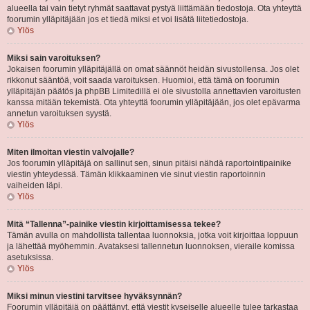
alueella tai vain tietyt ryhmät saattavat pystyä liittämään tiedostoja. Ota yhteyttä
foorumin ylläpitäjään jos et tiedä miksi et voi lisätä liitetiedostoja.
Ylös
Miksi sain varoituksen?
Jokaisen foorumin ylläpitäjällä on omat säännöt heidän sivustollensa. Jos olet
rikkonut sääntöä, voit saada varoituksen. Huomioi, että tämä on foorumin
ylläpitäjän päätös ja phpBB Limitedillä ei ole sivustolla annettavien varoitusten
kanssa mitään tekemistä. Ota yhteyttä foorumin ylläpitäjään, jos olet epävarma
annetun varoituksen syystä.
Ylös
Miten ilmoitan viestin valvojalle?
Jos foorumin ylläpitäjä on sallinut sen, sinun pitäisi nähdä raportointipainike
viestin yhteydessä. Tämän klikkaaminen vie sinut viestin raportoinnin
vaiheiden läpi.
Ylös
Mitä “Tallenna”-painike viestin kirjoittamisessa tekee?
Tämän avulla on mahdollista tallentaa luonnoksia, jotka voit kirjoittaa loppuun
ja lähettää myöhemmin. Avataksesi tallennetun luonnoksen, vieraile komissa
asetuksissa.
Ylös
Miksi minun viestini tarvitsee hyväksynnän?
Foorumin ylläpitäjä on päättänyt, että viestit kyseiselle alueelle tulee tarkastaa