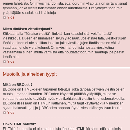
ennen lähetystä. On myös mahdollista, että foorumin ylläpitäjä on siirtänyt sinut
ryhmään, jonka viestit tarkistetaan ennen lähettämistä. Ota yhteyttä foorumin
ylläpitäjään saadaksesi lisätietoja.
Ylös
Miten tönäisen viestiketjuani?
Klikkaamalla “Tönaise viestiä” -linkkiä, kun katselet sitä, voit “tönäistä”
viestiketjua alueen ensimmäisen sivun yläosaan. Jos et näe tätä, viestiketjujen
tönäiseminen ei ole sallittua tai aika joka viestiketjujen tönäisemisen välillä
vaaditaan ei ole vielä kulunut. On myös mahdollista nostaa viestiketjua
vastaamalla siihen, mutta varmista että noudatat foorumin sääntöjä jos päätät
tehdä niin.
Ylös
Muotoilu ja aiheiden tyypit
Mikä on BBCode?
BBCode on HTML-kielen tapainen toteutus, joka tarjoaa tiettyjen viestin osien
muotoilumahdollisuuden. BBCoden käytöstä päättää ylläpitäjä, mutta se
voidaan ottaa pois käytöstä myös viestikohtaisesti viestin kirjoituslomakkeella.
BBCode itsessään on HTML:n kaltainen, mutta tagit käyttävät < ja > merkkien
sijaan hakasulkuja [ ja ]. BBCoden oppaan löydät viestinlähetyssivun kautta.
Ylös
Onko HTML sallittu?
Ei. Tällä foorumilla ei ole mahdollista lähettää HTML:ää siten, että se toimisi