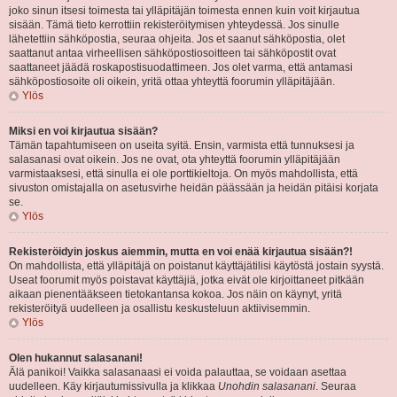
joko sinun itsesi toimesta tai ylläpitäjän toimesta ennen kuin voit kirjautua
sisään. Tämä tieto kerrottiin rekisteröitymisen yhteydessä. Jos sinulle
lähetettiin sähköpostia, seuraa ohjeita. Jos et saanut sähköpostia, olet
saattanut antaa virheellisen sähköpostiosoitteen tai sähköpostit ovat
saattaneet jäädä roskapostisuodattimeen. Jos olet varma, että antamasi
sähköpostiosoite oli oikein, yritä ottaa yhteyttä foorumin ylläpitäjään.
Ylös
Miksi en voi kirjautua sisään?
Tämän tapahtumiseen on useita syitä. Ensin, varmista että tunnuksesi ja
salasanasi ovat oikein. Jos ne ovat, ota yhteyttä foorumin ylläpitäjään
varmistaaksesi, että sinulla ei ole porttikieltoja. On myös mahdollista, että
sivuston omistajalla on asetusvirhe heidän päässään ja heidän pitäisi korjata
se.
Ylös
Rekisteröidyin joskus aiemmin, mutta en voi enää kirjautua sisään?!
On mahdollista, että ylläpitäjä on poistanut käyttäjätilisi käytöstä jostain syystä.
Useat foorumit myös poistavat käyttäjiä, jotka eivät ole kirjoittaneet pitkään
aikaan pienentääkseen tietokantansa kokoa. Jos näin on käynyt, yritä
rekisteröityä uudelleen ja osallistu keskusteluun aktiivisemmin.
Ylös
Olen hukannut salasanani!
Älä panikoi! Vaikka salasanaasi ei voida palauttaa, se voidaan asettaa
uudelleen. Käy kirjautumissivulla ja klikkaa
Unohdin salasanani
. Seuraa