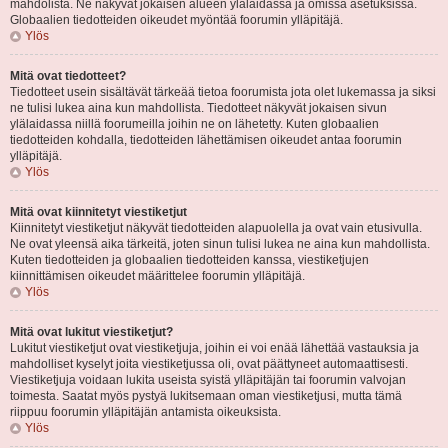
mahdolista. Ne näkyvät jokaisen alueen ylälaidassa ja omissa asetuksissa.
Globaalien tiedotteiden oikeudet myöntää foorumin ylläpitäjä.
Ylös
Mitä ovat tiedotteet?
Tiedotteet usein sisältävät tärkeää tietoa foorumista jota olet lukemassa ja siksi
ne tulisi lukea aina kun mahdollista. Tiedotteet näkyvät jokaisen sivun
ylälaidassa niillä foorumeilla joihin ne on lähetetty. Kuten globaalien
tiedotteiden kohdalla, tiedotteiden lähettämisen oikeudet antaa foorumin
ylläpitäjä.
Ylös
Mitä ovat kiinnitetyt viestiketjut
Kiinnitetyt viestiketjut näkyvät tiedotteiden alapuolella ja ovat vain etusivulla.
Ne ovat yleensä aika tärkeitä, joten sinun tulisi lukea ne aina kun mahdollista.
Kuten tiedotteiden ja globaalien tiedotteiden kanssa, viestiketjujen
kiinnittämisen oikeudet määrittelee foorumin ylläpitäjä.
Ylös
Mitä ovat lukitut viestiketjut?
Lukitut viestiketjut ovat viestiketjuja, joihin ei voi enää lähettää vastauksia ja
mahdolliset kyselyt joita viestiketjussa oli, ovat päättyneet automaattisesti.
Viestiketjuja voidaan lukita useista syistä ylläpitäjän tai foorumin valvojan
toimesta. Saatat myös pystyä lukitsemaan oman viestiketjusi, mutta tämä
riippuu foorumin ylläpitäjän antamista oikeuksista.
Ylös