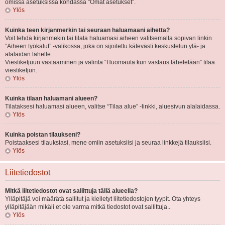
omissa asetuksissa kohdassa “Omat asetukset”.
Ylös
Kuinka teen kirjanmerkin tai seuraan haluamaani aihetta?
Voit tehdä kirjanmekin tai tilata haluamasi aiheen valitsemalla sopivan linkin
“Aiheen työkalut” -valikossa, joka on sijoitettu kätevästi keskustelun ylä- ja
alalaidan lähelle.
Viestiketjuun vastaaminen ja valinta “Huomauta kun vastaus lähetetään” tilaa
viestiketjun.
Ylös
Kuinka tilaan haluamani alueen?
Tilataksesi haluamasi alueen, valitse “Tilaa alue” -linkki, aluesivun alalaidassa.
Ylös
Kuinka poistan tilaukseni?
Poistaaksesi tilauksiasi, mene omiin asetuksiisi ja seuraa linkkejä tilauksiisi.
Ylös
Liitetiedostot
Mitkä liitetiedostot ovat sallittuja tällä alueella?
Ylläpitäjä voi määrätä sallitut ja kielletyt liitetiedostojen tyypit. Ota yhteys
ylläpitäjään mikäli et ole varma mitkä tiedostot ovat sallittuja..
Ylös