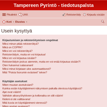
Tampereen Pyrintö - tiedotuspalsta
Pikalinkit
UKK
Rekisteröidy
Kirjaudu sisään
Koti
Etusivu
tsi
Usein kysyttyä
Kirjautumisen ja rekisteröitymisen ongelmat
Miksi minun pitää rekisteröityä?
Mikä on COPPA?
Miksi en voi rekisteröityä?
Rekisteröidyin, mutta en voi kirjautua!
Miksi en voi kirjautua sisään?
Rekisteröidyin joskus aiemmin, mutta en voi enää kirjautua sisään?!
Olen hukannut salasanani!
Miksi minut kirjataan ulos automaattisesti?
Mitä “Poista foorumin evästeet” tekee?
Käyttäjän asetukset
Miten muutan asetuksiani?
Kuinka estän käyttäjänimeni näkymisen paikalla olevissa käyttäjissä?
Ajat ovat väärin!
Vaihdoin aikavyöhykkeen ja kellonaika on silti väärin!
Kieleni ei ole valittavana!
Mitä kuvia on käyttäjänimeni vieressä?
Miten asetan avataren?