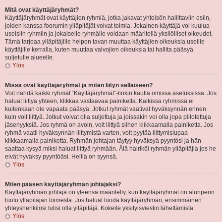
Mitä ovat käyttäjäryhmät?
Käyttäjäryhmät ovat käyttäjien ryhmiä, jotka jakavat yhteisön hallittaviin osiin,
joiden kanssa foorumin ylläpitäjät voivat toimia. Jokainen käyttäjä voi kuulua
useisiin ryhmiin ja jokaiselle ryhmälle voidaan määritellä yksilölliset oikeudet.
Tämä tarjoaa ylläpitäjille helpon tavan muuttaa käyttäjien oikeuksia useille
käyttäjille kerralla, kuten muuttaa valvojien oikeuksia tai hallita pääsyä
suljetulle alueelle.
Ylös
Missä ovat käyttäjäryhmät ja miten liityn sellaiseen?
Voit nähdä kaikki ryhmät “Käyttäjäryhmät”-linkin kautta omissa asetuksissa. Jos
haluat liittyä yhteen, klikkaa vastaavaa painiketta. Kaikissa ryhmissä ei
kuitenkaan ole vapaata pääsyä. Jotkut ryhmät vaativat hyväksynnän ennen
kuin voit liittyä. Jotkut voivat olla suljettuja ja joissakin voi olla jopa piilotettuja
jäsenyyksiä. Jos ryhmä on avoin, voit liittyä siihen klikkaamalla painiketta. Jos
ryhmä vaatii hyväksynnän liittymistä varten, voit pyytää liittymislupaa
klikkaamalla painiketta. Ryhmän johtajan täytyy hyväksyä pyyntösi ja hän
saattaa kysyä miksi haluat liittyä ryhmään. Älä häiriköi ryhmän ylläpitäjiä jos he
eivät hyväksy pyyntöäsi. Heillä on syynsä.
Ylös
Miten pääsen käyttäjäryhmän johtajaksi?
Käyttäjäryhmän johtaja on yleensä määritelty, kun käyttäjäryhmät on alunperin
luotu ylläpitäjän toimesta. Jos haluat luoda käyttäjäryhmän, ensimmäinen
yhteyshenkilösi tulisi olla ylläpitäjä. Kokeile yksityisviestin lähettämistä.
Ylös