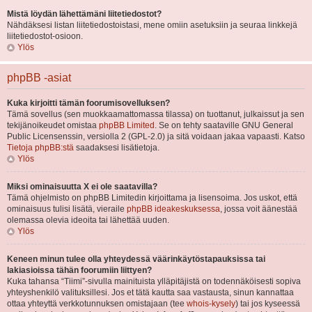
Mistä löydän lähettämäni liitetiedostot?
Nähdäksesi listan liitetiedostoistasi, mene omiin asetuksiin ja seuraa linkkejä
liitetiedostot-osioon.
Ylös
phpBB -asiat
Kuka kirjoitti tämän foorumisovelluksen?
Tämä sovellus (sen muokkaamattomassa tilassa) on tuottanut, julkaissut ja sen
tekijänoikeudet omistaa
phpBB Limited
. Se on tehty saataville GNU General
Public Licensenssin, versiolla 2 (GPL-2.0) ja sitä voidaan jakaa vapaasti. Katso
Tietoja phpBB:stä
saadaksesi lisätietoja.
Ylös
Miksi ominaisuutta X ei ole saatavilla?
Tämä ohjelmisto on phpBB Limitedin kirjoittama ja lisensoima. Jos uskot, että
ominaisuus tulisi lisätä, vieraile
phpBB ideakeskuksessa
, jossa voit äänestää
olemassa olevia ideoita tai lähettää uuden.
Ylös
Keneen minun tulee olla yhteydessä väärinkäytöstapauksissa tai
lakiasioissa tähän foorumiin liittyen?
Kuka tahansa “Tiimi”-sivulla mainituista ylläpitäjistä on todennäköisesti sopiva
yhteyshenkilö valituksillesi. Jos et tätä kautta saa vastausta, sinun kannattaa
ottaa yhteyttä verkkotunnuksen omistajaan (tee
whois-kysely
) tai jos kyseessä