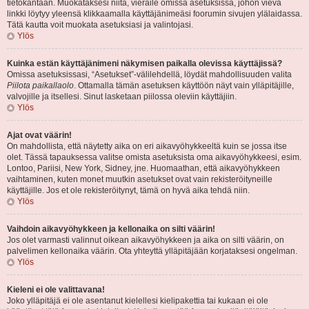
tietokantaan. Muokataksesi niitä, vieraile omissa asetuksissa, johon vievä
linkki löytyy yleensä klikkaamalla käyttäjänimeäsi foorumin sivujen ylälaidassa.
Tätä kautta voit muokata asetuksiasi ja valintojasi.
Ylös
Kuinka estän käyttäjänimeni näkymisen paikalla olevissa käyttäjissä?
Omissa asetuksissasi, “Asetukset”-välilehdellä, löydät mahdollisuuden valita
Piilota paikallaolo
. Ottamalla tämän asetuksen käyttöön näyt vain ylläpitäjille,
valvojille ja itsellesi. Sinut lasketaan piilossa oleviin käyttäjiin.
Ylös
Ajat ovat väärin!
On mahdollista, että näytetty aika on eri aikavyöhykkeeltä kuin se jossa itse
olet. Tässä tapauksessa valitse omista asetuksista oma aikavyöhykkeesi, esim.
Lontoo, Pariisi, New York, Sidney, jne. Huomaathan, että aikavyöhykkeen
vaihtaminen, kuten monet muutkin asetukset ovat vain rekisteröityneille
käyttäjille. Jos et ole rekisteröitynyt, tämä on hyvä aika tehdä niin.
Ylös
Vaihdoin aikavyöhykkeen ja kellonaika on silti väärin!
Jos olet varmasti valinnut oikean aikavyöhykkeen ja aika on silti väärin, on
palvelimen kellonaika väärin. Ota yhteyttä ylläpitäjään korjataksesi ongelman.
Ylös
Kieleni ei ole valittavana!
Joko ylläpitäjä ei ole asentanut kielellesi kielipakettia tai kukaan ei ole