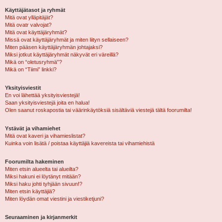
Käyttäjätasot ja ryhmät
Mitä ovat ylläpitäjät?
Mitä ovatr valvojat?
Mitä ovat käyttäjäryhmät?
Missä ovat käyttäjäryhmät ja miten liityn sellaiseen?
Miten pääsen käyttäjäryhmän johtajaksi?
Miksi jotkut käyttäjäryhmät näkyvät eri väreillä?
Mikä on “oletusryhmä”?
Mikä on “Tiimi” linkki?
Yksityisviestit
En voi lähettää yksityisviestejä!
Saan yksityisviestejä joita en halua!
Olen saanut roskapostia tai väärinkäytöksiä sisältäviä viestejä tältä foorumilta!
Ystävät ja vihamiehet
Mitä ovat kaveri ja vihamieslistat?
Kuinka voin lisätä / poistaa käyttäjiä kavereista tai vihamiehistä
Foorumilta hakeminen
Miten etsin alueelta tai alueilta?
Miksi hakuni ei löytänyt mitään?
Miksi haku johti tyhjään sivuun!?
Miten etsin käyttäjiä?
Miten löydän omat viestini ja viestiketjuni?
Seuraaminen ja kirjanmerkit