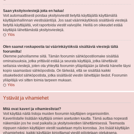
Saan yksityisviestejä joita en halua!
Voit automaattisesti poistaa yksityisviestit tietyltä käyttäjältä käyttämällä
käyttäjänhallinnan viestisääntöjä. Jos saat väärinkäytöksiä sisältäviä viestejä
tietyltä käyttäjältä, voit raportoida viestit valvojille. Heillä on oikeudet estää
käyttäjiä lähettämästä yksityisviestejä.
Ylös
Olen saanut roskapostia tai väärinkäytöksiä sisältäviä viestejä tältä
foorumilta!
Olemme pahoillamme siitä. Tämän foorumin sähköpostilomake sisältää
ominaisuuksia, jotka yrittävät estää ja seurata käyttäjiä, jotka lähettävät
sellaisia viestejä, joten ota yhteyttä foorumin ylläpitäjään ja lähetä hänelle täysi
kopio saamastasi sähköpostista. On tärkeää, että se sisältää kaikki
otsaketiedot sähköpostista, jotka sisältävät viestin lähettäjän tiedot. Foorumin
ylläpitäjä voi sitten toimia tarpeen mukaan.
Ylös
Ystävät ja vihamiehet
Mitä ovat kaveri ja vihamieslistat?
Voit käyttää näitä listoja muiden foorumin käyttäjien organisointiin.
Kaverilistalle lisätään käyttäjiä omien asetusten kautta. Tämä auttaa nopeasti
näkemään jos he ovat paikalla ja yksityisviestien lähettämisessä. Teemasta
riippuen näiden käyttäjien viestit saatetaan myös korostaa. Jos lisäät käyttäjän
vihamieheksi, kaikki käyttäjän kirjoittamat viestit piilotetaan oletuksena.