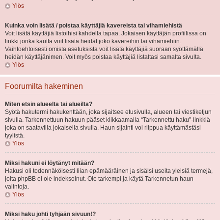
Ylös
Kuinka voin lisätä / poistaa käyttäjiä kavereista tai vihamiehistä
Voit lisätä käyttäjiä listoihisi kahdella tapaa. Jokaisen käyttäjän profiilissa on
linkki jonka kautta voit lisätä heidät joko kavereihin tai vihamiehiin.
Vaihtoehtoisesti omista asetuksista voit lisätä käyttäjiä suoraan syöttämällä
heidän käyttäjänimen. Voit myös poistaa käyttäjiä listaltasi samalta sivulta.
Ylös
Foorumilta hakeminen
Miten etsin alueelta tai alueilta?
Syötä hakutermi hakukenttään, joka sijaitsee etusivulla, alueen tai viestiketjun
sivulla. Tarkennettuun hakuun pääset klikkaamalla “Tarkennettu haku”-linkkiä
joka on saatavilla jokaisella sivulla. Haun sijainti voi riippua käyttämästäsi
tyylistä.
Ylös
Miksi hakuni ei löytänyt mitään?
Hakusi oli todennäköisesti liian epämääräinen ja sisälsi useita yleisiä termejä,
joita phpBB ei ole indeksoinut. Ole tarkempi ja käytä Tarkennetun haun
valintoja.
Ylös
Miksi haku johti tyhjään sivuun!?