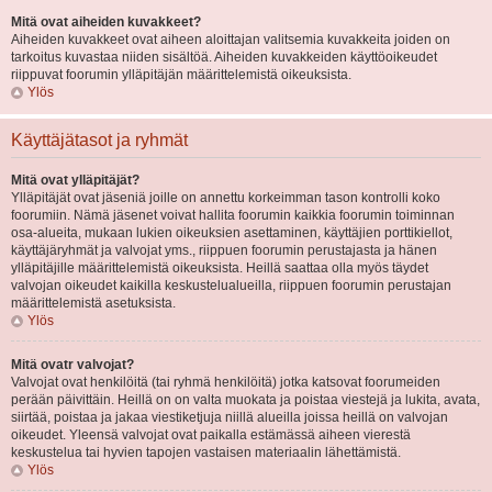
Mitä ovat aiheiden kuvakkeet?
Aiheiden kuvakkeet ovat aiheen aloittajan valitsemia kuvakkeita joiden on
tarkoitus kuvastaa niiden sisältöä. Aiheiden kuvakkeiden käyttöoikeudet
riippuvat foorumin ylläpitäjän määrittelemistä oikeuksista.
Ylös
Käyttäjätasot ja ryhmät
Mitä ovat ylläpitäjät?
Ylläpitäjät ovat jäseniä joille on annettu korkeimman tason kontrolli koko
foorumiin. Nämä jäsenet voivat hallita foorumin kaikkia foorumin toiminnan
osa-alueita, mukaan lukien oikeuksien asettaminen, käyttäjien porttikiellot,
käyttäjäryhmät ja valvojat yms., riippuen foorumin perustajasta ja hänen
ylläpitäjille määrittelemistä oikeuksista. Heillä saattaa olla myös täydet
valvojan oikeudet kaikilla keskustelualueilla, riippuen foorumin perustajan
määrittelemistä asetuksista.
Ylös
Mitä ovatr valvojat?
Valvojat ovat henkilöitä (tai ryhmä henkilöitä) jotka katsovat foorumeiden
perään päivittäin. Heillä on on valta muokata ja poistaa viestejä ja lukita, avata,
siirtää, poistaa ja jakaa viestiketjuja niillä alueilla joissa heillä on valvojan
oikeudet. Yleensä valvojat ovat paikalla estämässä aiheen vierestä
keskustelua tai hyvien tapojen vastaisen materiaalin lähettämistä.
Ylös