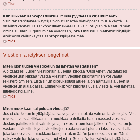
Ylös
Kun klikkaan sähköpostilinkkiä, minua pyydetään kirjautumaan?
Vain rekisteröityneet käyttäjät voivat lähettää sähköpostia muille käyttäjille
sisäänrakennetulla sähköpostilomakkeella ja vain jos ylläpitäjä sallii tämän
ominaisuuden. Kirjautuminen vaaditaan, jotta tunnistautumattomat käyttäjät
eivät voisi väärinkäyttää sähköpostijärjestelmää.
Ylös
Viestien lähetyksen ongelmat
Miten luon uuden viestiketjun tai lähetän vastauksen?
Aloittaaksesi uuden viestiketjun alueella, klikkaa "Uusi Aihe". Vastataksesi
viestiketjuun klikkaa "Vastaa Viestiin". Viestien kirjoittaminen voi vaatia
rekisteröitymisen. Lista sinun oikeuksistasi alueella on nähtävillä alueen ja
viestiketjun alalaidassa. Esimerkiksi: Voit kirjoittaa uusia viestejä, Voit lähettää
liitetiedostoja, jne.
Ylös
Miten muokkaan tai poistan viestejä?
Jos et ole foorumin ylläpitäjä tai valvoja, voit muokata vain omia viestejäsi. Voit
muokata viestiä klikkaamalla muokkaa-painiketta haluamassasi viestissä.
Joskus painike toimii vain tietyn ajan viestin luomisen jälkeen. Jos joku on jo
vastannut viestiin, löydät viestiketjuun palatessasi pienen tekstin viestisi alla,
joka kertoo viestin muokkauskertojen lukumäärän ja muokkausajan. Tämä
näkyy vain jos joku on vastannut viestiin. Se ei näy, jos valvoja tai ylläpitäjä