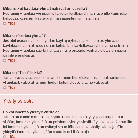
Miksi jotkut käyttäjäryhmät näkyvät eri väreillä?
Foorumin ylläpitäjä voi määritellä tietyn käyttäjäryhmän jäsenille värin joka
helpottaa kyseisen käyttäjäryhmän jäsenten tunnistamista.
Ylös
Mikä on “oletusryhmä”?
Jos olet useamman kuin yhden käyttäjäryhmän jäsen, oletusryhmääsi
käytetään määriteltäessä sinun kohdallasi käytettävää ryhmäväriä ja titteliä.
Foorumin ylläpitäjä saattaa antaa sinulle oikeudet vaihtaa oletusryhmääsi
omista asetuksista.
Ylös
Mikä on “Tiimi” linkki?
Tämä sivu näyttää sinulle listan foorumin henkilökunnasta, mukaanluettuna
ylläpitäjät, valvojat ja muut tiedot, kuten alueet joita he valvovat.
Ylös
Yksityisviestit
En voi lähettää yksityisviestejä!
Tähän on kolme mahdollista syytä. Et ole rekisteröitynyt ja/tai kirjautunut
sisään, foorumin ylläpitäjä on poistanut yksityisviestit käytöstä koko foorumilta
tai foorumin ylläpitäjä on estänyt sinua lähettämästä yksityisviestejä. Ota
yhteyttä foorumin ylläpitäjään saadaksesi lisätietoja.
Ylös