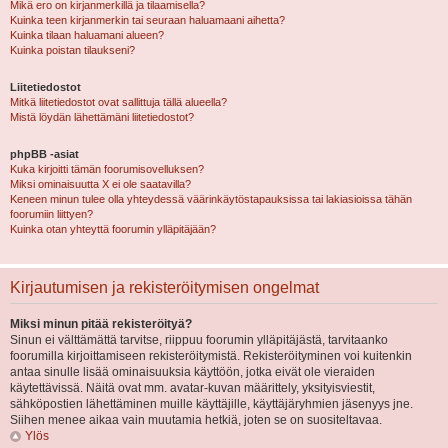
Mikä ero on kirjanmerkillä ja tilaamisella?
Kuinka teen kirjanmerkin tai seuraan haluamaani aihetta?
Kuinka tilaan haluamani alueen?
Kuinka poistan tilaukseni?
Liitetiedostot
Mitkä liitetiedostot ovat sallittuja tällä alueella?
Mistä löydän lähettämäni liitetiedostot?
phpBB -asiat
Kuka kirjoitti tämän foorumisovelluksen?
Miksi ominaisuutta X ei ole saatavilla?
Keneen minun tulee olla yhteydessä väärinkäytöstapauksissa tai lakiasioissa tähän
foorumiin liittyen?
Kuinka otan yhteyttä foorumin ylläpitäjään?
Kirjautumisen ja rekisteröitymisen ongelmat
Miksi minun pitää rekisteröityä?
Sinun ei välttämättä tarvitse, riippuu foorumin ylläpitäjästä, tarvitaanko
foorumilla kirjoittamiseen rekisteröitymistä. Rekisteröityminen voi kuitenkin
antaa sinulle lisää ominaisuuksia käyttöön, jotka eivät ole vieraiden
käytettävissä. Näitä ovat mm. avatar-kuvan määrittely, yksityisviestit,
sähköpostien lähettäminen muille käyttäjille, käyttäjäryhmien jäsenyys jne.
Siihen menee aikaa vain muutamia hetkiä, joten se on suositeltavaa.
Ylös