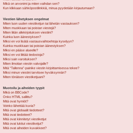
Mikä on arvonimi ja miten vaihdan sen?
Kun klikkaan sähköpostilinkkiä, minua pyydetään kirjautumaan?
Viestien lähetyksen ongelmat
Miten luon uuden viestiketjun tai lähetän vastauksen?
Miten muokkaan tai poistan viestejä?
Miten liitän allekirjoituksen viestiini?
Kuinka luon äänestyksen?
Miksi en voi lisätä vastausvaihtoehtoja kyselyyn?
Kuinka muokkaan tai poistan äänestyksen?
Miksi en pääse alueelle?
Miksi en voi liittää tiedostoja?
Miksi sain varoituksen?
Miten ilmoitan viestin valvojalle?
Mitä “Tallenna”-painike viestin kirjoittamisessa tekee?
Miksi minun viestini tarvitsee hyväksynnän?
Miten tönäisen viestiketjuani?
Muotoilu ja aiheiden tyypit
Mikä on BBCode?
Onko HTML sallittu?
Mitä ovat hymiöt?
Voinko lähettää kuvia?
Mitä ovat globaalit tiedotteet?
Mitä ovat tiedotteet?
Mitä ovat kiinnitetyt viestiketjut
Mitä ovat lukitut viestiketjut?
Mitä ovat aiheiden kuvakkeet?