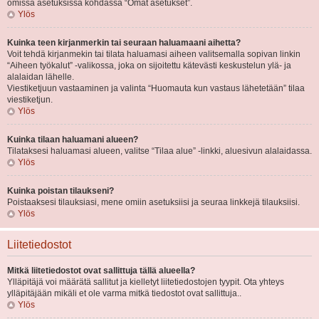
omissa asetuksissa kohdassa “Omat asetukset”.
Ylös
Kuinka teen kirjanmerkin tai seuraan haluamaani aihetta?
Voit tehdä kirjanmekin tai tilata haluamasi aiheen valitsemalla sopivan linkin
“Aiheen työkalut” -valikossa, joka on sijoitettu kätevästi keskustelun ylä- ja
alalaidan lähelle.
Viestiketjuun vastaaminen ja valinta “Huomauta kun vastaus lähetetään” tilaa
viestiketjun.
Ylös
Kuinka tilaan haluamani alueen?
Tilataksesi haluamasi alueen, valitse “Tilaa alue” -linkki, aluesivun alalaidassa.
Ylös
Kuinka poistan tilaukseni?
Poistaaksesi tilauksiasi, mene omiin asetuksiisi ja seuraa linkkejä tilauksiisi.
Ylös
Liitetiedostot
Mitkä liitetiedostot ovat sallittuja tällä alueella?
Ylläpitäjä voi määrätä sallitut ja kielletyt liitetiedostojen tyypit. Ota yhteys
ylläpitäjään mikäli et ole varma mitkä tiedostot ovat sallittuja..
Ylös