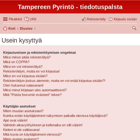
Tampereen Pyrintö - tiedotuspalsta
Pikalinkit
UKK
Rekisteröidy
Kirjaudu sisään
Koti
Etusivu
tsi
Usein kysyttyä
Kirjautumisen ja rekisteröitymisen ongelmat
Miksi minun pitää rekisteröityä?
Mikä on COPPA?
Miksi en voi rekisteröityä?
Rekisteröidyin, mutta en voi kirjautua!
Miksi en voi kirjautua sisään?
Rekisteröidyin joskus aiemmin, mutta en voi enää kirjautua sisään?!
Olen hukannut salasanani!
Miksi minut kirjataan ulos automaattisesti?
Mitä “Poista foorumin evästeet” tekee?
Käyttäjän asetukset
Miten muutan asetuksiani?
Kuinka estän käyttäjänimeni näkymisen paikalla olevissa käyttäjissä?
Ajat ovat väärin!
Vaihdoin aikavyöhykkeen ja kellonaika on silti väärin!
Kieleni ei ole valittavana!
Mitä kuvia on käyttäjänimeni vieressä?
Miten asetan avataren?