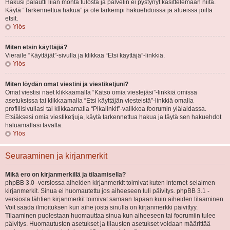
Hakusi palautti liian monta tulosta ja palvelin ei pystynyt käsittelemään niitä.
Käytä “Tarkennettua hakua” ja ole tarkempi hakuehdoissa ja alueissa joilta
etsit.
Ylös
Miten etsin käyttäjiä?
Vieraile “Käyttäjät”-sivulla ja klikkaa “Etsi käyttäjä”-linkkiä.
Ylös
Miten löydän omat viestini ja viestiketjuni?
Omat viestisi näet klikkaamalla “Katso omia viestejäsi”-linkkiä omissa
asetuksissa tai klikkaamalla “Etsi käyttäjän viesteistä”-linkkiä omalla
profiilisivullasi tai klikkaamalla “Pikalinkit”-valikkoa foorumin ylälaidassa.
Etsiäksesi omia viestiketjuja, käytä tarkennettua hakua ja täytä sen hakuehdot
haluamallasi tavalla.
Ylös
Seuraaminen ja kirjanmerkit
Mikä ero on kirjanmerkillä ja tilaamisella?
phpBB 3.0 -versiossa aiheiden kirjanmerkit toimivat kuten internet-selaimen
kirjanmerkit. Sinua ei huomautettu jos aiheeseen tuli päivitys. phpBB 3.1 -
versiosta lähtien kirjanmerkit toimivat samaan tapaan kuin aiheiden tilaaminen.
Voit saada ilmoituksen kun aihe josta sinulla on kirjanmerkki päivittyy.
Tilaaminen puolestaan huomauttaa sinua kun aiheeseen tai foorumiin tulee
päivitys. Huomautusten asetukset ja tilausten asetukset voidaan määrittää