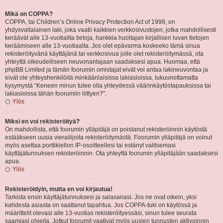
Mikä on COPPA?
COPPA, tai Children’s Online Privacy Protection Act of 1998, on
yhdysvaltalainen laki, joka vaatii kaikkien verkkosivustojen, jotka mahdollisesti
keräävät alle 13-vuotiailta tietoja, hankkia huoltajan kirjallisen luvan tietojen
keräämiseen alle 13-vuotiaalta. Jos olet epävarma koskeeko tämä sinua
rekisteröityvänä käyttäjänä tai verkkosivua jolle olet rekisteröitymässä, ota
yhteyttä oikeudelliseen neuvonantajaan saadaksesi apua. Huomaa, että
phpBB Limited ja tämän foorumin omistajat eivät voi antaa lakineuvontaa ja
eivät ole yhteyshenkilöitä minkäänlaisissa lakiasioissa, lukuunottamatta
kysymystä “Keneen minun tulee olla yhteydessä väärinkäytöstapauksissa tai
lakiasioissa tähän foorumiin liittyen?”.
Ylös
Miksi en voi rekisteröityä?
On mahdollista, että foorumin ylläpitäjä on poistanut rekisteröinnin käytöstä
estääkseen uusia vierailijoita rekisteröitymästä. Foorumin ylläpitäjä on voinut
myös asettaa porttikiellon IP-osoitteellesi tai estänyt valitsemasi
käyttäjätunnuksen rekisteröinnin. Ota yhteyttä foorumin ylläpitäjään saadaksesi
apua.
Ylös
Rekisteröidyin, mutta en voi kirjautua!
Tarkista ensin käyttäjätunnuksesi ja salasanasi. Jos ne ovat oikein, yksi
kahdesta asiasta on saattanut tapahtua. Jos COPPA-tuki on käytössä ja
määrittelit olevasi alle 13-vuotias rekisteröityessäsi, sinun tulee seurata
saamiasi ohjeita. Jotkut foorumit vaativat myös uusien tunnusten aktivoinnin