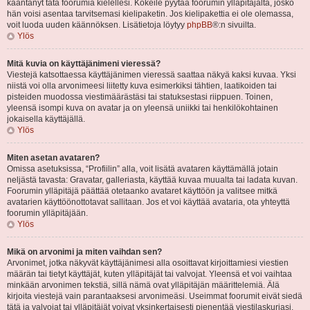
kääntänyt tätä foorumia kielellesi. Kokeile pyytää foorumin ylläpitäjältä, josko
hän voisi asentaa tarvitsemasi kielipaketin. Jos kielipakettia ei ole olemassa,
voit luoda uuden käännöksen. Lisätietoja löytyy
phpBB
®:n sivuilta.
Ylös
Mitä kuvia on käyttäjänimeni vieressä?
Viestejä katsottaessa käyttäjänimen vieressä saattaa näkyä kaksi kuvaa. Yksi
niistä voi olla arvonimeesi liitetty kuva esimerkiksi tähtien, laatikoiden tai
pisteiden muodossa viestimäärästäsi tai statuksestasi riippuen. Toinen,
yleensä isompi kuva on avatar ja on yleensä uniikki tai henkilökohtainen
jokaisella käyttäjällä.
Ylös
Miten asetan avataren?
Omissa asetuksissa, “Profiilin” alla, voit lisätä avataren käyttämällä jotain
neljästä tavasta: Gravatar, galleriasta, käyttää kuvaa muualta tai ladata kuvan.
Foorumin ylläpitäjä päättää otetaanko avataret käyttöön ja valitsee mitkä
avatarien käyttöönottotavat sallitaan. Jos et voi käyttää avataria, ota yhteyttä
foorumin ylläpitäjään.
Ylös
Mikä on arvonimi ja miten vaihdan sen?
Arvonimet, jotka näkyvät käyttäjänimesi alla osoittavat kirjoittamiesi viestien
määrän tai tietyt käyttäjät, kuten ylläpitäjät tai valvojat. Yleensä et voi vaihtaa
minkään arvonimen tekstiä, sillä nämä ovat ylläpitäjän määrittelemiä. Älä
kirjoita viestejä vain parantaaksesi arvonimeäsi. Useimmat foorumit eivät siedä
tätä ja valvojat tai ylläpitäjät voivat yksinkertaisesti pienentää viestilaskuriasi.