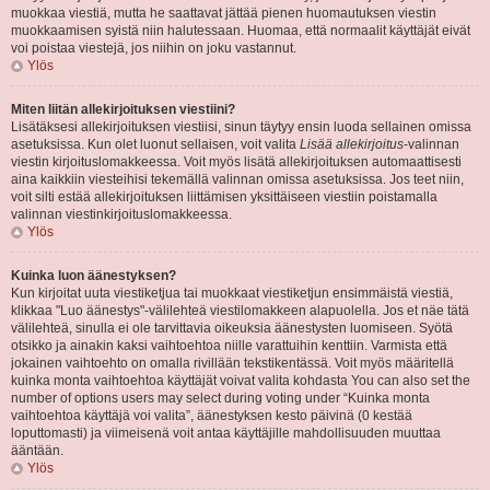
muokkaa viestiä, mutta he saattavat jättää pienen huomautuksen viestin
muokkaamisen syistä niin halutessaan. Huomaa, että normaalit käyttäjät eivät
voi poistaa viestejä, jos niihin on joku vastannut.
Ylös
Miten liitän allekirjoituksen viestiini?
Lisätäksesi allekirjoituksen viestiisi, sinun täytyy ensin luoda sellainen omissa
asetuksissa. Kun olet luonut sellaisen, voit valita
Lisää allekirjoitus
-valinnan
viestin kirjoituslomakkeessa. Voit myös lisätä allekirjoituksen automaattisesti
aina kaikkiin viesteihisi tekemällä valinnan omissa asetuksissa. Jos teet niin,
voit silti estää allekirjoituksen liittämisen yksittäiseen viestiin poistamalla
valinnan viestinkirjoituslomakkeessa.
Ylös
Kuinka luon äänestyksen?
Kun kirjoitat uuta viestiketjua tai muokkaat viestiketjun ensimmäistä viestiä,
klikkaa "Luo äänestys"-välilehteä viestilomakkeen alapuolella. Jos et näe tätä
välilehteä, sinulla ei ole tarvittavia oikeuksia äänestysten luomiseen. Syötä
otsikko ja ainakin kaksi vaihtoehtoa niille varattuihin kenttiin. Varmista että
jokainen vaihtoehto on omalla rivillään tekstikentässä. Voit myös määritellä
kuinka monta vaihtoehtoa käyttäjät voivat valita kohdasta You can also set the
number of options users may select during voting under “Kuinka monta
vaihtoehtoa käyttäjä voi valita”, äänestyksen kesto päivinä (0 kestää
loputtomasti) ja viimeisenä voit antaa käyttäjille mahdollisuuden muuttaa
ääntään.
Ylös