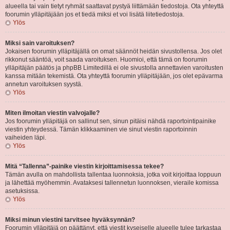
alueella tai vain tietyt ryhmät saattavat pystyä liittämään tiedostoja. Ota yhteyttä
foorumin ylläpitäjään jos et tiedä miksi et voi lisätä liitetiedostoja.
Ylös
Miksi sain varoituksen?
Jokaisen foorumin ylläpitäjällä on omat säännöt heidän sivustollensa. Jos olet
rikkonut sääntöä, voit saada varoituksen. Huomioi, että tämä on foorumin
ylläpitäjän päätös ja phpBB Limitedillä ei ole sivustolla annettavien varoitusten
kanssa mitään tekemistä. Ota yhteyttä foorumin ylläpitäjään, jos olet epävarma
annetun varoituksen syystä.
Ylös
Miten ilmoitan viestin valvojalle?
Jos foorumin ylläpitäjä on sallinut sen, sinun pitäisi nähdä raportointipainike
viestin yhteydessä. Tämän klikkaaminen vie sinut viestin raportoinnin
vaiheiden läpi.
Ylös
Mitä “Tallenna”-painike viestin kirjoittamisessa tekee?
Tämän avulla on mahdollista tallentaa luonnoksia, jotka voit kirjoittaa loppuun
ja lähettää myöhemmin. Avataksesi tallennetun luonnoksen, vieraile komissa
asetuksissa.
Ylös
Miksi minun viestini tarvitsee hyväksynnän?
Foorumin ylläpitäjä on päättänyt, että viestit kyseiselle alueelle tulee tarkastaa