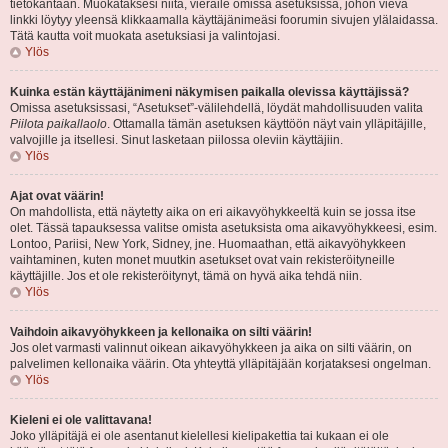
tietokantaan. Muokataksesi niitä, vieraile omissa asetuksissa, johon vievä
linkki löytyy yleensä klikkaamalla käyttäjänimeäsi foorumin sivujen ylälaidassa.
Tätä kautta voit muokata asetuksiasi ja valintojasi.
Ylös
Kuinka estän käyttäjänimeni näkymisen paikalla olevissa käyttäjissä?
Omissa asetuksissasi, “Asetukset”-välilehdellä, löydät mahdollisuuden valita
Piilota paikallaolo
. Ottamalla tämän asetuksen käyttöön näyt vain ylläpitäjille,
valvojille ja itsellesi. Sinut lasketaan piilossa oleviin käyttäjiin.
Ylös
Ajat ovat väärin!
On mahdollista, että näytetty aika on eri aikavyöhykkeeltä kuin se jossa itse
olet. Tässä tapauksessa valitse omista asetuksista oma aikavyöhykkeesi, esim.
Lontoo, Pariisi, New York, Sidney, jne. Huomaathan, että aikavyöhykkeen
vaihtaminen, kuten monet muutkin asetukset ovat vain rekisteröityneille
käyttäjille. Jos et ole rekisteröitynyt, tämä on hyvä aika tehdä niin.
Ylös
Vaihdoin aikavyöhykkeen ja kellonaika on silti väärin!
Jos olet varmasti valinnut oikean aikavyöhykkeen ja aika on silti väärin, on
palvelimen kellonaika väärin. Ota yhteyttä ylläpitäjään korjataksesi ongelman.
Ylös
Kieleni ei ole valittavana!
Joko ylläpitäjä ei ole asentanut kielellesi kielipakettia tai kukaan ei ole