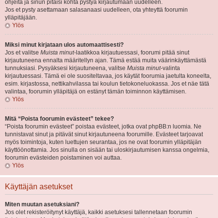
ohjeita ja sinun pitäisi kohta pystyä kirjautumaan uudelleen.
Jos et pysty asettamaan salasanaasi uudelleen, ota yhteyttä foorumin
ylläpitäjään.
Ylös
Miksi minut kirjataan ulos automaattisesti?
Jos et valitse
Muista minut
-laatikkoa kirjautuessasi, foorumi pitää sinut
kirjautuneena ennalta määritellyn ajan. Tämä estää muita väärinkäyttämästä
tunnuksiasi. Pysyäksesi kirjautuneena, valitse
Muista minut
-valinta
kirjautuessasi. Tämä ei ole suositeltavaa, jos käytät foorumia jaetulta koneelta,
esim. kirjastossa, nettikahvilassa tai koulun tietokoneluokassa. Jos et näe tätä
valintaa, foorumin ylläpitäjä on estänyt tämän toiminnon käyttämisen.
Ylös
Mitä “Poista foorumin evästeet” tekee?
“Poista foorumin evästeet” poistaa evästeet, jotka ovat phpBB:n luomia. Ne
tunnistavat sinut ja pitävät sinut kirjautuneena foorumille. Evästeet tarjoavat
myös toimintoja, kuten luettujen seurantaa, jos ne ovat foorumin ylläpitäjän
käyttöönottamia. Jos sinulla on sisään tai uloskirjautumisen kanssa ongelmia,
foorumin evästeiden poistaminen voi auttaa.
Ylös
Käyttäjän asetukset
Miten muutan asetuksiani?
Jos olet rekisteröitynyt käyttäjä, kaikki asetuksesi tallennetaan foorumin