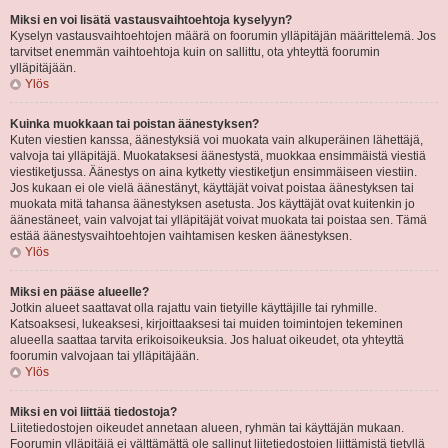
Miksi en voi lisätä vastausvaihtoehtoja kyselyyn?
Kyselyn vastausvaihtoehtojen määrä on foorumin ylläpitäjän määrittelemä. Jos
tarvitset enemmän vaihtoehtoja kuin on sallittu, ota yhteyttä foorumin
ylläpitäjään.
Ylös
Kuinka muokkaan tai poistan äänestyksen?
Kuten viestien kanssa, äänestyksiä voi muokata vain alkuperäinen lähettäjä,
valvoja tai ylläpitäjä. Muokataksesi äänestystä, muokkaa ensimmäistä viestiä
viestiketjussa. Äänestys on aina kytketty viestiketjun ensimmäiseen viestiin.
Jos kukaan ei ole vielä äänestänyt, käyttäjät voivat poistaa äänestyksen tai
muokata mitä tahansa äänestyksen asetusta. Jos käyttäjät ovat kuitenkin jo
äänestäneet, vain valvojat tai ylläpitäjät voivat muokata tai poistaa sen. Tämä
estää äänestysvaihtoehtojen vaihtamisen kesken äänestyksen.
Ylös
Miksi en pääse alueelle?
Jotkin alueet saattavat olla rajattu vain tietyille käyttäjille tai ryhmille.
Katsoaksesi, lukeaksesi, kirjoittaaksesi tai muiden toimintojen tekeminen
alueella saattaa tarvita erikoisoikeuksia. Jos haluat oikeudet, ota yhteyttä
foorumin valvojaan tai ylläpitäjään.
Ylös
Miksi en voi liittää tiedostoja?
Liitetiedostojen oikeudet annetaan alueen, ryhmän tai käyttäjän mukaan.
Foorumin ylläpitäjä ei välttämättä ole sallinut liitetiedostojen liittämistä tietyllä