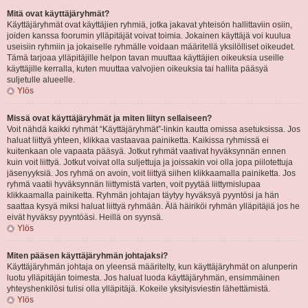
Mitä ovat käyttäjäryhmät?
Käyttäjäryhmät ovat käyttäjien ryhmiä, jotka jakavat yhteisön hallittaviin osiin,
joiden kanssa foorumin ylläpitäjät voivat toimia. Jokainen käyttäjä voi kuulua
useisiin ryhmiin ja jokaiselle ryhmälle voidaan määritellä yksilölliset oikeudet.
Tämä tarjoaa ylläpitäjille helpon tavan muuttaa käyttäjien oikeuksia useille
käyttäjille kerralla, kuten muuttaa valvojien oikeuksia tai hallita pääsyä
suljetulle alueelle.
Ylös
Missä ovat käyttäjäryhmät ja miten liityn sellaiseen?
Voit nähdä kaikki ryhmät “Käyttäjäryhmät”-linkin kautta omissa asetuksissa. Jos
haluat liittyä yhteen, klikkaa vastaavaa painiketta. Kaikissa ryhmissä ei
kuitenkaan ole vapaata pääsyä. Jotkut ryhmät vaativat hyväksynnän ennen
kuin voit liittyä. Jotkut voivat olla suljettuja ja joissakin voi olla jopa piilotettuja
jäsenyyksiä. Jos ryhmä on avoin, voit liittyä siihen klikkaamalla painiketta. Jos
ryhmä vaatii hyväksynnän liittymistä varten, voit pyytää liittymislupaa
klikkaamalla painiketta. Ryhmän johtajan täytyy hyväksyä pyyntösi ja hän
saattaa kysyä miksi haluat liittyä ryhmään. Älä häiriköi ryhmän ylläpitäjiä jos he
eivät hyväksy pyyntöäsi. Heillä on syynsä.
Ylös
Miten pääsen käyttäjäryhmän johtajaksi?
Käyttäjäryhmän johtaja on yleensä määritelty, kun käyttäjäryhmät on alunperin
luotu ylläpitäjän toimesta. Jos haluat luoda käyttäjäryhmän, ensimmäinen
yhteyshenkilösi tulisi olla ylläpitäjä. Kokeile yksityisviestin lähettämistä.
Ylös