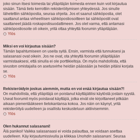
joko sinun itsesi toimesta tai ylläpitäjän toimesta ennen kuin voit kirjautua
sisään. Tämä tieto kerrottiin rekisteröitymisen yhteydessä. Jos sinulle
lähetettiin sähköpostia, seuraa ohjeita. Jos et saanut sähköpostia, olet
saattanut antaa virheellisen sähköpostiosoitteen tai sähköpostit ovat
saattaneet jäädä roskapostisuodattimeen. Jos olet varma, että antamasi
sähköpostiosoite oli oikein, yritä ottaa yhteyttä foorumin ylläpitäjään.
Ylös
Miksi en voi kirjautua sisään?
Tämän tapahtumiseen on useita syitä. Ensin, varmista että tunnuksesi ja
salasanasi ovat oikein. Jos ne ovat, ota yhteyttä foorumin ylläpitäjään
varmistaaksesi, että sinulla ei ole porttikieltoja. On myös mahdollista, että
sivuston omistajalla on asetusvirhe heidän päässään ja heidän pitäisi korjata
se.
Ylös
Rekisteröidyin joskus aiemmin, mutta en voi enää kirjautua sisään?!
On mahdollista, että ylläpitäjä on poistanut käyttäjätilisi käytöstä jostain syystä.
Useat foorumit myös poistavat käyttäjiä, jotka eivät ole kirjoittaneet pitkään
aikaan pienentääkseen tietokantansa kokoa. Jos näin on käynyt, yritä
rekisteröityä uudelleen ja osallistu keskusteluun aktiivisemmin.
Ylös
Olen hukannut salasanani!
Älä panikoi! Vaikka salasanaasi ei voida palauttaa, se voidaan asettaa
uudelleen. Käy kirjautumissivulla ja klikkaa
Unohdin salasanani
. Seuraa