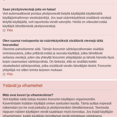
Saan yksityisviestejä joita en halua!
Voit automaattisesti poistaa yksityisviestit tietyltä käyttäjältä käyttämällä
käyttäjänhallinnan viestisääntöjä. Jos saat väärinkäytöksiä sisältäviä viestejä
tietyltä käyttäjältä, voit raportoida viestit valvojille. Heillä on oikeudet estää
käyttäjiä lähettämästä yksityisviestejä.
Ylös
Olen saanut roskapostia tai väärinkäytöksiä sisältäviä viestejä tältä
foorumilta!
Olemme pahoillamme siitä. Tämän foorumin sähköpostilomake sisältää
ominaisuuksia, jotka yrittävät estää ja seurata käyttäjiä, jotka lähettävät
sellaisia viestejä, joten ota yhteyttä foorumin ylläpitäjään ja lähetä hänelle täysi
kopio saamastasi sähköpostista. On tärkeää, että se sisältää kaikki
otsaketiedot sähköpostista, jotka sisältävät viestin lähettäjän tiedot. Foorumin
ylläpitäjä voi sitten toimia tarpeen mukaan.
Ylös
Ystävät ja vihamiehet
Mitä ovat kaveri ja vihamieslistat?
Voit käyttää näitä listoja muiden foorumin käyttäjien organisointiin.
Kaverilistalle lisätään käyttäjiä omien asetusten kautta. Tämä auttaa nopeasti
näkemään jos he ovat paikalla ja yksityisviestien lähettämisessä. Teemasta
riippuen näiden käyttäjien viestit saatetaan myös korostaa. Jos lisäät käyttäjän
vihamieheksi, kaikki käyttäjän kirjoittamat viestit piilotetaan oletuksena.