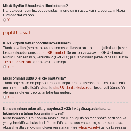
Mistä löydän lähettämäni liitetiedostot?
Nähdäksesi listan liitetiedostoistasi, mene omiin asetuksiin ja seuraa linkkejä
liitetiedostot-osioon.
Ylös
phpBB -asiat
Kuka kirjoitti tämän foorumisovelluksen?
Tämä sovellus (sen muokkaamattomassa tilassa) on tuottanut, julkaissut ja sen
tekijänoikeudet omistaa
phpBB Limited
. Se on tehty saataville GNU General
Public Licensenssin, versiolla 2 (GPL-2.0) ja sitä voidaan jakaa vapaasti. Katso
Tietoja phpBB:stä
saadaksesi lisätietoja.
Ylös
Miksi ominaisuutta X ei ole saatavilla?
Tämä ohjelmisto on phpBB Limitedin kirjoittama ja lisensoima. Jos uskot, että
ominaisuus tulisi lisätä, vieraile
phpBB ideakeskuksessa
, jossa voit äänestää
olemassa olevia ideoita tai lähettää uuden.
Ylös
Keneen minun tulee olla yhteydessä väärinkäytöstapauksissa tai
lakiasioissa tähän foorumiin liittyen?
Kuka tahansa “Tiimi”-sivulla mainituista ylläpitäjistä on todennäköisesti sopiva
yhteyshenkilö valituksillesi. Jos et tätä kautta saa vastausta, sinun kannattaa
ottaa yhteyttä verkkotunnuksen omistajaan (tee
whois-kysely
) tai jos kyseessä