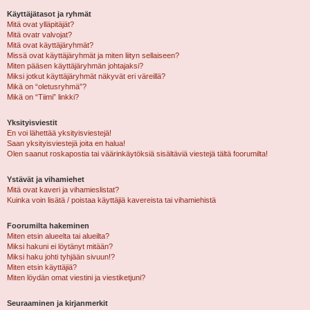
Käyttäjätasot ja ryhmät
Mitä ovat ylläpitäjät?
Mitä ovatr valvojat?
Mitä ovat käyttäjäryhmät?
Missä ovat käyttäjäryhmät ja miten liityn sellaiseen?
Miten pääsen käyttäjäryhmän johtajaksi?
Miksi jotkut käyttäjäryhmät näkyvät eri väreillä?
Mikä on “oletusryhmä”?
Mikä on “Tiimi” linkki?
Yksityisviestit
En voi lähettää yksityisviestejä!
Saan yksityisviestejä joita en halua!
Olen saanut roskapostia tai väärinkäytöksiä sisältäviä viestejä tältä foorumilta!
Ystävät ja vihamiehet
Mitä ovat kaveri ja vihamieslistat?
Kuinka voin lisätä / poistaa käyttäjiä kavereista tai vihamiehistä
Foorumilta hakeminen
Miten etsin alueelta tai alueilta?
Miksi hakuni ei löytänyt mitään?
Miksi haku johti tyhjään sivuun!?
Miten etsin käyttäjiä?
Miten löydän omat viestini ja viestiketjuni?
Seuraaminen ja kirjanmerkit