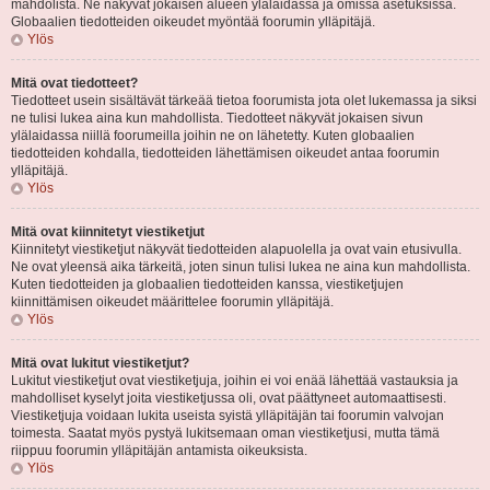
mahdolista. Ne näkyvät jokaisen alueen ylälaidassa ja omissa asetuksissa.
Globaalien tiedotteiden oikeudet myöntää foorumin ylläpitäjä.
Ylös
Mitä ovat tiedotteet?
Tiedotteet usein sisältävät tärkeää tietoa foorumista jota olet lukemassa ja siksi
ne tulisi lukea aina kun mahdollista. Tiedotteet näkyvät jokaisen sivun
ylälaidassa niillä foorumeilla joihin ne on lähetetty. Kuten globaalien
tiedotteiden kohdalla, tiedotteiden lähettämisen oikeudet antaa foorumin
ylläpitäjä.
Ylös
Mitä ovat kiinnitetyt viestiketjut
Kiinnitetyt viestiketjut näkyvät tiedotteiden alapuolella ja ovat vain etusivulla.
Ne ovat yleensä aika tärkeitä, joten sinun tulisi lukea ne aina kun mahdollista.
Kuten tiedotteiden ja globaalien tiedotteiden kanssa, viestiketjujen
kiinnittämisen oikeudet määrittelee foorumin ylläpitäjä.
Ylös
Mitä ovat lukitut viestiketjut?
Lukitut viestiketjut ovat viestiketjuja, joihin ei voi enää lähettää vastauksia ja
mahdolliset kyselyt joita viestiketjussa oli, ovat päättyneet automaattisesti.
Viestiketjuja voidaan lukita useista syistä ylläpitäjän tai foorumin valvojan
toimesta. Saatat myös pystyä lukitsemaan oman viestiketjusi, mutta tämä
riippuu foorumin ylläpitäjän antamista oikeuksista.
Ylös