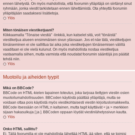
ennen lähetystä. On myös mahdollista, että foorumin ylläpitäjä on siirtänyt sinut
ryhmään, jonka viestit tarkistetaan ennen lähettämistä. Ota yhteyttä foorumin
ylläpitäjään saadaksesi lisätietoja.
Ylös
Miten tönäisen viestiketjuani?
Klikkaamalla “Tönaise viestiä” -linkkiä, kun katselet sitä, voit “tönäistä”
viestiketjua alueen ensimmäisen sivun yläosaan. Jos et näe tätä, viestiketjujen
tönäiseminen ei ole sallittua tai aika joka viestiketjujen tönäisemisen välillä
vaaditaan ei ole vielä kulunut. On myös mahdollista nostaa viestiketjua
vastaamalla siihen, mutta varmista että noudatat foorumin sääntöjä jos päätät
tehdä niin.
Ylös
Muotoilu ja aiheiden tyypit
Mikä on BBCode?
BBCode on HTML-kielen tapainen toteutus, joka tarjoaa tiettyjen viestin osien
muotoilumahdollisuuden. BBCoden käytöstä päättää ylläpitäjä, mutta se
voidaan ottaa pois käytöstä myös viestikohtaisesti viestin kirjoituslomakkeella.
BBCode itsessään on HTML:n kaltainen, mutta tagit käyttävät < ja > merkkien
sijaan hakasulkuja [ ja ]. BBCoden oppaan löydät viestinlähetyssivun kautta.
Ylös
Onko HTML sallittu?
Ei. Tällä foorumilla ei ole mahdollista lähettää HTML:ää siten, että se toimisi