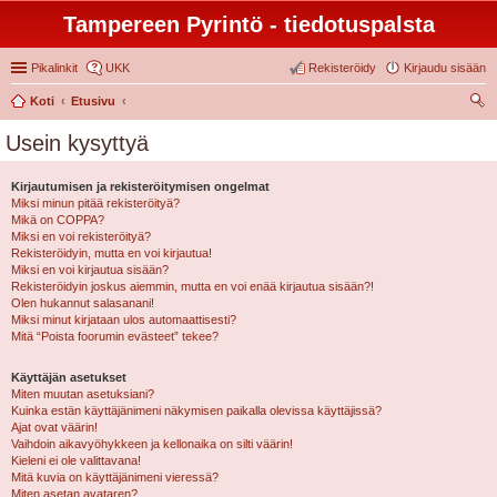
Tampereen Pyrintö - tiedotuspalsta
Pikalinkit
UKK
Rekisteröidy
Kirjaudu sisään
Koti
Etusivu
tsi
Usein kysyttyä
Kirjautumisen ja rekisteröitymisen ongelmat
Miksi minun pitää rekisteröityä?
Mikä on COPPA?
Miksi en voi rekisteröityä?
Rekisteröidyin, mutta en voi kirjautua!
Miksi en voi kirjautua sisään?
Rekisteröidyin joskus aiemmin, mutta en voi enää kirjautua sisään?!
Olen hukannut salasanani!
Miksi minut kirjataan ulos automaattisesti?
Mitä “Poista foorumin evästeet” tekee?
Käyttäjän asetukset
Miten muutan asetuksiani?
Kuinka estän käyttäjänimeni näkymisen paikalla olevissa käyttäjissä?
Ajat ovat väärin!
Vaihdoin aikavyöhykkeen ja kellonaika on silti väärin!
Kieleni ei ole valittavana!
Mitä kuvia on käyttäjänimeni vieressä?
Miten asetan avataren?