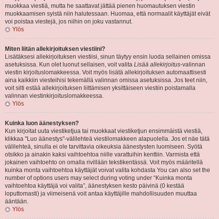
muokkaa viestiä, mutta he saattavat jättää pienen huomautuksen viestin
muokkaamisen syistä niin halutessaan. Huomaa, että normaalit käyttäjät eivät
voi poistaa viestejä, jos niihin on joku vastannut.
Ylös
Miten liitän allekirjoituksen viestiini?
Lisätäksesi allekirjoituksen viestiisi, sinun täytyy ensin luoda sellainen omissa
asetuksissa. Kun olet luonut sellaisen, voit valita
Lisää allekirjoitus
-valinnan
viestin kirjoituslomakkeessa. Voit myös lisätä allekirjoituksen automaattisesti
aina kaikkiin viesteihisi tekemällä valinnan omissa asetuksissa. Jos teet niin,
voit silti estää allekirjoituksen liittämisen yksittäiseen viestiin poistamalla
valinnan viestinkirjoituslomakkeessa.
Ylös
Kuinka luon äänestyksen?
Kun kirjoitat uuta viestiketjua tai muokkaat viestiketjun ensimmäistä viestiä,
klikkaa "Luo äänestys"-välilehteä viestilomakkeen alapuolella. Jos et näe tätä
välilehteä, sinulla ei ole tarvittavia oikeuksia äänestysten luomiseen. Syötä
otsikko ja ainakin kaksi vaihtoehtoa niille varattuihin kenttiin. Varmista että
jokainen vaihtoehto on omalla rivillään tekstikentässä. Voit myös määritellä
kuinka monta vaihtoehtoa käyttäjät voivat valita kohdasta You can also set the
number of options users may select during voting under “Kuinka monta
vaihtoehtoa käyttäjä voi valita”, äänestyksen kesto päivinä (0 kestää
loputtomasti) ja viimeisenä voit antaa käyttäjille mahdollisuuden muuttaa
ääntään.
Ylös