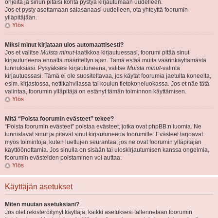
ohjeita ja sinun pitäisi kohta pystyä kirjautumaan uudelleen.
Jos et pysty asettamaan salasanaasi uudelleen, ota yhteyttä foorumin
ylläpitäjään.
Ylös
Miksi minut kirjataan ulos automaattisesti?
Jos et valitse
Muista minut
-laatikkoa kirjautuessasi, foorumi pitää sinut
kirjautuneena ennalta määritellyn ajan. Tämä estää muita väärinkäyttämästä
tunnuksiasi. Pysyäksesi kirjautuneena, valitse
Muista minut
-valinta
kirjautuessasi. Tämä ei ole suositeltavaa, jos käytät foorumia jaetulta koneelta,
esim. kirjastossa, nettikahvilassa tai koulun tietokoneluokassa. Jos et näe tätä
valintaa, foorumin ylläpitäjä on estänyt tämän toiminnon käyttämisen.
Ylös
Mitä “Poista foorumin evästeet” tekee?
“Poista foorumin evästeet” poistaa evästeet, jotka ovat phpBB:n luomia. Ne
tunnistavat sinut ja pitävät sinut kirjautuneena foorumille. Evästeet tarjoavat
myös toimintoja, kuten luettujen seurantaa, jos ne ovat foorumin ylläpitäjän
käyttöönottamia. Jos sinulla on sisään tai uloskirjautumisen kanssa ongelmia,
foorumin evästeiden poistaminen voi auttaa.
Ylös
Käyttäjän asetukset
Miten muutan asetuksiani?
Jos olet rekisteröitynyt käyttäjä, kaikki asetuksesi tallennetaan foorumin