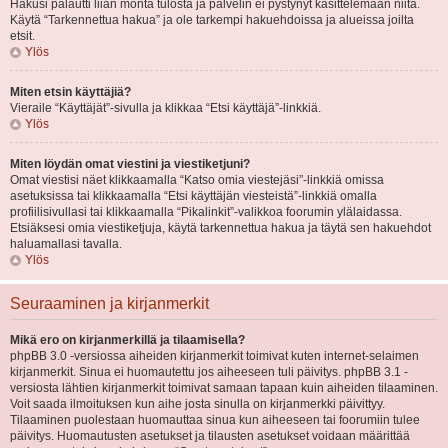
Hakusi palautti liian monta tulosta ja palvelin ei pystynyt käsittelemään niitä.
Käytä “Tarkennettua hakua” ja ole tarkempi hakuehdoissa ja alueissa joilta
etsit.
Ylös
Miten etsin käyttäjiä?
Vieraile “Käyttäjät”-sivulla ja klikkaa “Etsi käyttäjä”-linkkiä.
Ylös
Miten löydän omat viestini ja viestiketjuni?
Omat viestisi näet klikkaamalla “Katso omia viestejäsi”-linkkiä omissa
asetuksissa tai klikkaamalla “Etsi käyttäjän viesteistä”-linkkiä omalla
profiilisivullasi tai klikkaamalla “Pikalinkit”-valikkoa foorumin ylälaidassa.
Etsiäksesi omia viestiketjuja, käytä tarkennettua hakua ja täytä sen hakuehdot
haluamallasi tavalla.
Ylös
Seuraaminen ja kirjanmerkit
Mikä ero on kirjanmerkillä ja tilaamisella?
phpBB 3.0 -versiossa aiheiden kirjanmerkit toimivat kuten internet-selaimen
kirjanmerkit. Sinua ei huomautettu jos aiheeseen tuli päivitys. phpBB 3.1 -
versiosta lähtien kirjanmerkit toimivat samaan tapaan kuin aiheiden tilaaminen.
Voit saada ilmoituksen kun aihe josta sinulla on kirjanmerkki päivittyy.
Tilaaminen puolestaan huomauttaa sinua kun aiheeseen tai foorumiin tulee
päivitys. Huomautusten asetukset ja tilausten asetukset voidaan määrittää