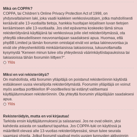
Mikä on COPPA?
COPPA, tai Children’s Online Privacy Protection Act of 1998, on
yhdysvaltalainen laki, joka vaatii kaikkien verkkosivustojen, jotka mahdollisesti
keräävät alle 13-vuotiailta tietoja, hankkia huoltajan kirjallisen luvan tietojen
keräämiseen alle 13-vuotiaalta. Jos olet epävarma koskeeko tämä sinua
rekisteröityvänä käyttäjänä tai verkkosivua jolle olet rekisteröitymässä, ota
yhteyttä oikeudelliseen neuvonantajaan saadaksesi apua. Huomaa, että
phpBB Limited ja tämän foorumin omistajat eivät voi antaa lakineuvontaa ja
eivät ole yhteyshenkilöitä minkäänlaisissa lakiasioissa, lukuunottamatta
kysymystä “Keneen minun tulee olla yhteydessä väärinkäytöstapauksissa tai
lakiasioissa tähän foorumiin liittyen?”.
Ylös
Miksi en voi rekisteröityä?
On mahdollista, että foorumin ylläpitäjä on poistanut rekisteröinnin käytöstä
estääkseen uusia vierailijoita rekisteröitymästä. Foorumin ylläpitäjä on voinut
myös asettaa porttikiellon IP-osoitteellesi tai estänyt valitsemasi
käyttäjätunnuksen rekisteröinnin. Ota yhteyttä foorumin ylläpitäjään saadaksesi
apua.
Ylös
Rekisteröidyin, mutta en voi kirjautua!
Tarkista ensin käyttäjätunnuksesi ja salasanasi. Jos ne ovat oikein, yksi
kahdesta asiasta on saattanut tapahtua. Jos COPPA-tuki on käytössä ja
määrittelit olevasi alle 13-vuotias rekisteröityessäsi, sinun tulee seurata
saamiasi ohjeita. Jotkut foorumit vaativat myös uusien tunnusten aktivoinnin