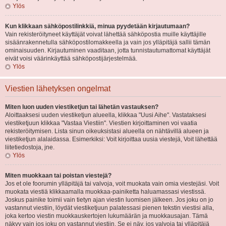
Ylös
Kun klikkaan sähköpostilinkkiä, minua pyydetään kirjautumaan?
Vain rekisteröityneet käyttäjät voivat lähettää sähköpostia muille käyttäjille
sisäänrakennetulla sähköpostilomakkeella ja vain jos ylläpitäjä sallii tämän
ominaisuuden. Kirjautuminen vaaditaan, jotta tunnistautumattomat käyttäjät
eivät voisi väärinkäyttää sähköpostijärjestelmää.
Ylös
Viestien lähetyksen ongelmat
Miten luon uuden viestiketjun tai lähetän vastauksen?
Aloittaaksesi uuden viestiketjun alueella, klikkaa "Uusi Aihe". Vastataksesi
viestiketjuun klikkaa "Vastaa Viestiin". Viestien kirjoittaminen voi vaatia
rekisteröitymisen. Lista sinun oikeuksistasi alueella on nähtävillä alueen ja
viestiketjun alalaidassa. Esimerkiksi: Voit kirjoittaa uusia viestejä, Voit lähettää
liitetiedostoja, jne.
Ylös
Miten muokkaan tai poistan viestejä?
Jos et ole foorumin ylläpitäjä tai valvoja, voit muokata vain omia viestejäsi. Voit
muokata viestiä klikkaamalla muokkaa-painiketta haluamassasi viestissä.
Joskus painike toimii vain tietyn ajan viestin luomisen jälkeen. Jos joku on jo
vastannut viestiin, löydät viestiketjuun palatessasi pienen tekstin viestisi alla,
joka kertoo viestin muokkauskertojen lukumäärän ja muokkausajan. Tämä
näkyy vain jos joku on vastannut viestiin. Se ei näy, jos valvoja tai ylläpitäjä