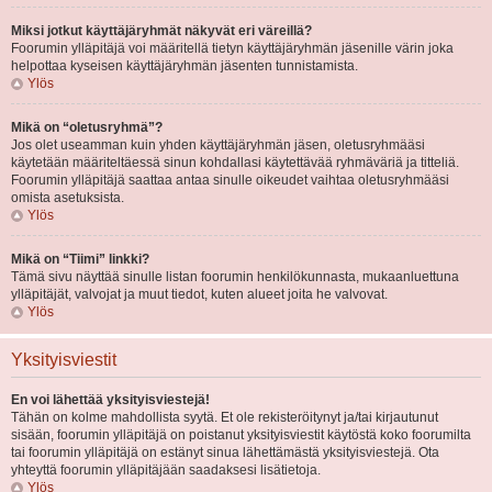
Miksi jotkut käyttäjäryhmät näkyvät eri väreillä?
Foorumin ylläpitäjä voi määritellä tietyn käyttäjäryhmän jäsenille värin joka
helpottaa kyseisen käyttäjäryhmän jäsenten tunnistamista.
Ylös
Mikä on “oletusryhmä”?
Jos olet useamman kuin yhden käyttäjäryhmän jäsen, oletusryhmääsi
käytetään määriteltäessä sinun kohdallasi käytettävää ryhmäväriä ja titteliä.
Foorumin ylläpitäjä saattaa antaa sinulle oikeudet vaihtaa oletusryhmääsi
omista asetuksista.
Ylös
Mikä on “Tiimi” linkki?
Tämä sivu näyttää sinulle listan foorumin henkilökunnasta, mukaanluettuna
ylläpitäjät, valvojat ja muut tiedot, kuten alueet joita he valvovat.
Ylös
Yksityisviestit
En voi lähettää yksityisviestejä!
Tähän on kolme mahdollista syytä. Et ole rekisteröitynyt ja/tai kirjautunut
sisään, foorumin ylläpitäjä on poistanut yksityisviestit käytöstä koko foorumilta
tai foorumin ylläpitäjä on estänyt sinua lähettämästä yksityisviestejä. Ota
yhteyttä foorumin ylläpitäjään saadaksesi lisätietoja.
Ylös