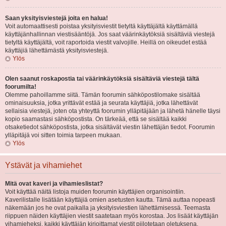
Saan yksityisviestejä joita en halua!
Voit automaattisesti poistaa yksityisviestit tietyltä käyttäjältä käyttämällä
käyttäjänhallinnan viestisääntöjä. Jos saat väärinkäytöksiä sisältäviä viestejä
tietyltä käyttäjältä, voit raportoida viestit valvojille. Heillä on oikeudet estää
käyttäjiä lähettämästä yksityisviestejä.
Ylös
Olen saanut roskapostia tai väärinkäytöksiä sisältäviä viestejä tältä
foorumilta!
Olemme pahoillamme siitä. Tämän foorumin sähköpostilomake sisältää
ominaisuuksia, jotka yrittävät estää ja seurata käyttäjiä, jotka lähettävät
sellaisia viestejä, joten ota yhteyttä foorumin ylläpitäjään ja lähetä hänelle täysi
kopio saamastasi sähköpostista. On tärkeää, että se sisältää kaikki
otsaketiedot sähköpostista, jotka sisältävät viestin lähettäjän tiedot. Foorumin
ylläpitäjä voi sitten toimia tarpeen mukaan.
Ylös
Ystävät ja vihamiehet
Mitä ovat kaveri ja vihamieslistat?
Voit käyttää näitä listoja muiden foorumin käyttäjien organisointiin.
Kaverilistalle lisätään käyttäjiä omien asetusten kautta. Tämä auttaa nopeasti
näkemään jos he ovat paikalla ja yksityisviestien lähettämisessä. Teemasta
riippuen näiden käyttäjien viestit saatetaan myös korostaa. Jos lisäät käyttäjän
vihamieheksi, kaikki käyttäjän kirjoittamat viestit piilotetaan oletuksena.