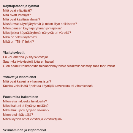
Käyttäjätasot ja ryhmät
Mitä ovat ylläpitäjät?
Mitä ovatr valvojat?
Mitä ovat käyttäjäryhmät?
Missä ovat käyttäjäryhmät ja miten liityn sellaiseen?
Miten pääsen käyttäjäryhmän johtajaksi?
Miksi jotkut käyttäjäryhmät näkyvät eri väreillä?
Mikä on “oletusryhmä”?
Mikä on “Tiimi” linkki?
Yksityisviestit
En voi lähettää yksityisviestejä!
Saan yksityisviestejä joita en halua!
Olen saanut roskapostia tai väärinkäytöksiä sisältäviä viestejä tältä foorumilta!
Ystävät ja vihamiehet
Mitä ovat kaveri ja vihamieslistat?
Kuinka voin lisätä / poistaa käyttäjiä kavereista tai vihamiehistä
Foorumilta hakeminen
Miten etsin alueelta tai alueilta?
Miksi hakuni ei löytänyt mitään?
Miksi haku johti tyhjään sivuun!?
Miten etsin käyttäjiä?
Miten löydän omat viestini ja viestiketjuni?
Seuraaminen ja kirjanmerkit