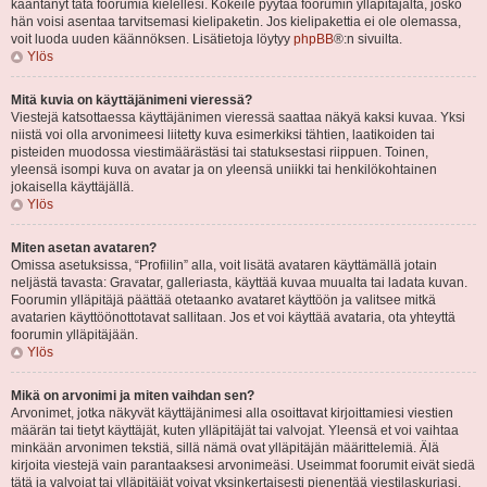
kääntänyt tätä foorumia kielellesi. Kokeile pyytää foorumin ylläpitäjältä, josko
hän voisi asentaa tarvitsemasi kielipaketin. Jos kielipakettia ei ole olemassa,
voit luoda uuden käännöksen. Lisätietoja löytyy
phpBB
®:n sivuilta.
Ylös
Mitä kuvia on käyttäjänimeni vieressä?
Viestejä katsottaessa käyttäjänimen vieressä saattaa näkyä kaksi kuvaa. Yksi
niistä voi olla arvonimeesi liitetty kuva esimerkiksi tähtien, laatikoiden tai
pisteiden muodossa viestimäärästäsi tai statuksestasi riippuen. Toinen,
yleensä isompi kuva on avatar ja on yleensä uniikki tai henkilökohtainen
jokaisella käyttäjällä.
Ylös
Miten asetan avataren?
Omissa asetuksissa, “Profiilin” alla, voit lisätä avataren käyttämällä jotain
neljästä tavasta: Gravatar, galleriasta, käyttää kuvaa muualta tai ladata kuvan.
Foorumin ylläpitäjä päättää otetaanko avataret käyttöön ja valitsee mitkä
avatarien käyttöönottotavat sallitaan. Jos et voi käyttää avataria, ota yhteyttä
foorumin ylläpitäjään.
Ylös
Mikä on arvonimi ja miten vaihdan sen?
Arvonimet, jotka näkyvät käyttäjänimesi alla osoittavat kirjoittamiesi viestien
määrän tai tietyt käyttäjät, kuten ylläpitäjät tai valvojat. Yleensä et voi vaihtaa
minkään arvonimen tekstiä, sillä nämä ovat ylläpitäjän määrittelemiä. Älä
kirjoita viestejä vain parantaaksesi arvonimeäsi. Useimmat foorumit eivät siedä
tätä ja valvojat tai ylläpitäjät voivat yksinkertaisesti pienentää viestilaskuriasi.