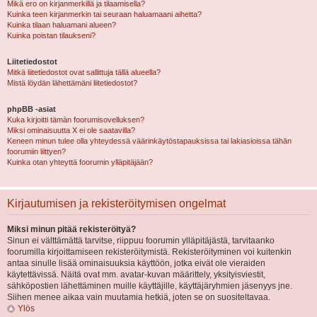
Mikä ero on kirjanmerkillä ja tilaamisella?
Kuinka teen kirjanmerkin tai seuraan haluamaani aihetta?
Kuinka tilaan haluamani alueen?
Kuinka poistan tilaukseni?
Liitetiedostot
Mitkä liitetiedostot ovat sallittuja tällä alueella?
Mistä löydän lähettämäni liitetiedostot?
phpBB -asiat
Kuka kirjoitti tämän foorumisovelluksen?
Miksi ominaisuutta X ei ole saatavilla?
Keneen minun tulee olla yhteydessä väärinkäytöstapauksissa tai lakiasioissa tähän
foorumiin liittyen?
Kuinka otan yhteyttä foorumin ylläpitäjään?
Kirjautumisen ja rekisteröitymisen ongelmat
Miksi minun pitää rekisteröityä?
Sinun ei välttämättä tarvitse, riippuu foorumin ylläpitäjästä, tarvitaanko
foorumilla kirjoittamiseen rekisteröitymistä. Rekisteröityminen voi kuitenkin
antaa sinulle lisää ominaisuuksia käyttöön, jotka eivät ole vieraiden
käytettävissä. Näitä ovat mm. avatar-kuvan määrittely, yksityisviestit,
sähköpostien lähettäminen muille käyttäjille, käyttäjäryhmien jäsenyys jne.
Siihen menee aikaa vain muutamia hetkiä, joten se on suositeltavaa.
Ylös