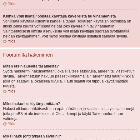
Ylös
Kuinka voin lisätä / poistaa käyttäjiä kavereista tai vihamiehistä
Voit lisätä käyttäjiä listoihisi kahdella tapaa. Jokaisen käyttäjän profiilissa on
linkki jonka kautta voit lisätä heidät joko kavereihin tai vihamiehiin.
Vaihtoehtoisesti omista asetuksista voit lisätä käyttäjiä suoraan syöttämällä
heidän käyttäjänimen. Voit myös poistaa käyttäjiä listaltasi samalta sivulta.
Ylös
Foorumilta hakeminen
Miten etsin alueelta tai alueilta?
Syötä hakutermi hakukenttään, joka sijaitsee etusivulla, alueen tai viestiketjun
sivulla. Tarkennettuun hakuun pääset klikkaamalla “Tarkennettu haku”-linkkiä
joka on saatavilla jokaisella sivulla. Haun sijainti voi riippua käyttämästäsi
tyylistä.
Ylös
Miksi hakuni ei löytänyt mitään?
Hakusi oli todennäköisesti liian epämääräinen ja sisälsi useita yleisiä termejä,
joita phpBB ei ole indeksoinut. Ole tarkempi ja käytä Tarkennetun haun
valintoja.
Ylös
Miksi haku johti tyhjään sivuun!?