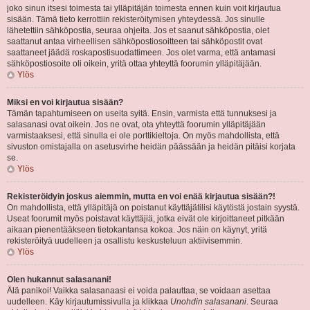
joko sinun itsesi toimesta tai ylläpitäjän toimesta ennen kuin voit kirjautua
sisään. Tämä tieto kerrottiin rekisteröitymisen yhteydessä. Jos sinulle
lähetettiin sähköpostia, seuraa ohjeita. Jos et saanut sähköpostia, olet
saattanut antaa virheellisen sähköpostiosoitteen tai sähköpostit ovat
saattaneet jäädä roskapostisuodattimeen. Jos olet varma, että antamasi
sähköpostiosoite oli oikein, yritä ottaa yhteyttä foorumin ylläpitäjään.
Ylös
Miksi en voi kirjautua sisään?
Tämän tapahtumiseen on useita syitä. Ensin, varmista että tunnuksesi ja
salasanasi ovat oikein. Jos ne ovat, ota yhteyttä foorumin ylläpitäjään
varmistaaksesi, että sinulla ei ole porttikieltoja. On myös mahdollista, että
sivuston omistajalla on asetusvirhe heidän päässään ja heidän pitäisi korjata
se.
Ylös
Rekisteröidyin joskus aiemmin, mutta en voi enää kirjautua sisään?!
On mahdollista, että ylläpitäjä on poistanut käyttäjätilisi käytöstä jostain syystä.
Useat foorumit myös poistavat käyttäjiä, jotka eivät ole kirjoittaneet pitkään
aikaan pienentääkseen tietokantansa kokoa. Jos näin on käynyt, yritä
rekisteröityä uudelleen ja osallistu keskusteluun aktiivisemmin.
Ylös
Olen hukannut salasanani!
Älä panikoi! Vaikka salasanaasi ei voida palauttaa, se voidaan asettaa
uudelleen. Käy kirjautumissivulla ja klikkaa
Unohdin salasanani
. Seuraa