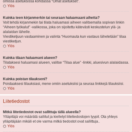
omissa asetuksissa kohdassa “Omat asetukset”.
Ylös
Kuinka teen kirjanmerkin tai seuraan haluamaani aihetta?
Voit tehdä kirjanmekin tai tilata haluamasi aiheen valitsemalla sopivan linkin
“Aiheen työkalut” -valikossa, joka on sijoitettu kätevästi keskustelun ylä- ja
alalaidan lähelle.
Viestiketjuun vastaaminen ja valinta “Huomauta kun vastaus lähetetään” tilaa
viestiketjun.
Ylös
Kuinka tilaan haluamani alueen?
Tilataksesi haluamasi alueen, valitse “Tilaa alue” -linkki, aluesivun alalaidassa.
Ylös
Kuinka poistan tilaukseni?
Poistaaksesi tilauksiasi, mene omiin asetuksiisi ja seuraa linkkejä tilauksiisi.
Ylös
Liitetiedostot
Mitkä liitetiedostot ovat sallittuja tällä alueella?
Ylläpitäjä voi määrätä sallitut ja kielletyt liitetiedostojen tyypit. Ota yhteys
ylläpitäjään mikäli et ole varma mitkä tiedostot ovat sallittuja..
Ylös