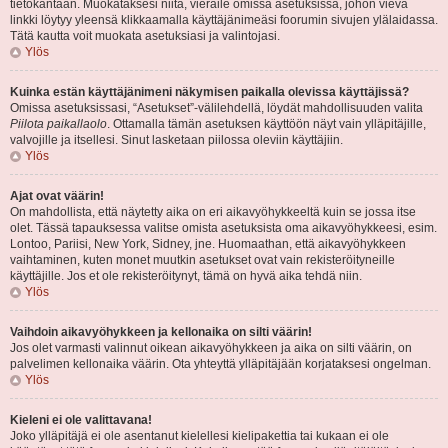
tietokantaan. Muokataksesi niitä, vieraile omissa asetuksissa, johon vievä
linkki löytyy yleensä klikkaamalla käyttäjänimeäsi foorumin sivujen ylälaidassa.
Tätä kautta voit muokata asetuksiasi ja valintojasi.
Ylös
Kuinka estän käyttäjänimeni näkymisen paikalla olevissa käyttäjissä?
Omissa asetuksissasi, “Asetukset”-välilehdellä, löydät mahdollisuuden valita
Piilota paikallaolo
. Ottamalla tämän asetuksen käyttöön näyt vain ylläpitäjille,
valvojille ja itsellesi. Sinut lasketaan piilossa oleviin käyttäjiin.
Ylös
Ajat ovat väärin!
On mahdollista, että näytetty aika on eri aikavyöhykkeeltä kuin se jossa itse
olet. Tässä tapauksessa valitse omista asetuksista oma aikavyöhykkeesi, esim.
Lontoo, Pariisi, New York, Sidney, jne. Huomaathan, että aikavyöhykkeen
vaihtaminen, kuten monet muutkin asetukset ovat vain rekisteröityneille
käyttäjille. Jos et ole rekisteröitynyt, tämä on hyvä aika tehdä niin.
Ylös
Vaihdoin aikavyöhykkeen ja kellonaika on silti väärin!
Jos olet varmasti valinnut oikean aikavyöhykkeen ja aika on silti väärin, on
palvelimen kellonaika väärin. Ota yhteyttä ylläpitäjään korjataksesi ongelman.
Ylös
Kieleni ei ole valittavana!
Joko ylläpitäjä ei ole asentanut kielellesi kielipakettia tai kukaan ei ole