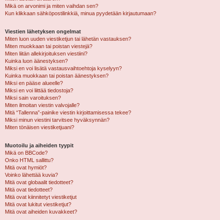
Mikä on arvonimi ja miten vaihdan sen?
Kun klikkaan sähköpostilinkkiä, minua pyydetään kirjautumaan?
Viestien lähetyksen ongelmat
Miten luon uuden viestiketjun tai lähetän vastauksen?
Miten muokkaan tai poistan viestejä?
Miten liitän allekirjoituksen viestiini?
Kuinka luon äänestyksen?
Miksi en voi lisätä vastausvaihtoehtoja kyselyyn?
Kuinka muokkaan tai poistan äänestyksen?
Miksi en pääse alueelle?
Miksi en voi liittää tiedostoja?
Miksi sain varoituksen?
Miten ilmoitan viestin valvojalle?
Mitä “Tallenna”-painike viestin kirjoittamisessa tekee?
Miksi minun viestini tarvitsee hyväksynnän?
Miten tönäisen viestiketjuani?
Muotoilu ja aiheiden tyypit
Mikä on BBCode?
Onko HTML sallittu?
Mitä ovat hymiöt?
Voinko lähettää kuvia?
Mitä ovat globaalit tiedotteet?
Mitä ovat tiedotteet?
Mitä ovat kiinnitetyt viestiketjut
Mitä ovat lukitut viestiketjut?
Mitä ovat aiheiden kuvakkeet?