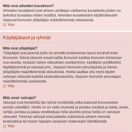
Mitä ovat aiheiden kuvakkeet?
Aiheiden kuvakkeet ovat aiheen aloittajan valitsemia kuvakkeita joiden on
tarkoitus kuvastaa niiden sisältöä. Aiheiden kuvakkeiden käyttöoikeudet
riippuvat foorumin ylläpitäjän määrittelemistä oikeuksista.
Ylös
Käyttäjätasot ja ryhmät
Mitä ovat ylläpitäjät?
Ylläpitäjät ovat jäseniä joille on annettu korkeimman tason kontrolli koko
foorumiin. Nämä jäsenet voivat hallita foorumin kaikkia foorumin toiminnan
osa-alueita, mukaan lukien oikeuksien asettaminen, käyttäjien porttikiellot,
käyttäjäryhmät ja valvojat yms., riippuen foorumin perustajasta ja hänen
ylläpitäjille määrittelemistä oikeuksista. Heillä saattaa olla myös täydet
valvojan oikeudet kaikilla keskustelualueilla, riippuen foorumin perustajan
määrittelemistä asetuksista.
Ylös
Mitä ovatr valvojat?
Valvojat ovat henkilöitä (tai ryhmä henkilöitä) jotka katsovat foorumeiden
perään päivittäin. Heillä on on valta muokata ja poistaa viestejä ja lukita, avata,
siirtää, poistaa ja jakaa viestiketjuja niillä alueilla joissa heillä on valvojan
oikeudet. Yleensä valvojat ovat paikalla estämässä aiheen vierestä
keskustelua tai hyvien tapojen vastaisen materiaalin lähettämistä.
Ylös