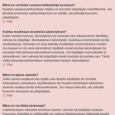
Miksi en voi lisätä vastausvaihtoehtoja kyselyyn?
Kyselyn vastausvaihtoehtojen määrä on foorumin ylläpitäjän määrittelemä. Jos
tarvitset enemmän vaihtoehtoja kuin on sallittu, ota yhteyttä foorumin
ylläpitäjään.
Ylös
Kuinka muokkaan tai poistan äänestyksen?
Kuten viestien kanssa, äänestyksiä voi muokata vain alkuperäinen lähettäjä,
valvoja tai ylläpitäjä. Muokataksesi äänestystä, muokkaa ensimmäistä viestiä
viestiketjussa. Äänestys on aina kytketty viestiketjun ensimmäiseen viestiin.
Jos kukaan ei ole vielä äänestänyt, käyttäjät voivat poistaa äänestyksen tai
muokata mitä tahansa äänestyksen asetusta. Jos käyttäjät ovat kuitenkin jo
äänestäneet, vain valvojat tai ylläpitäjät voivat muokata tai poistaa sen. Tämä
estää äänestysvaihtoehtojen vaihtamisen kesken äänestyksen.
Ylös
Miksi en pääse alueelle?
Jotkin alueet saattavat olla rajattu vain tietyille käyttäjille tai ryhmille.
Katsoaksesi, lukeaksesi, kirjoittaaksesi tai muiden toimintojen tekeminen
alueella saattaa tarvita erikoisoikeuksia. Jos haluat oikeudet, ota yhteyttä
foorumin valvojaan tai ylläpitäjään.
Ylös
Miksi en voi liittää tiedostoja?
Liitetiedostojen oikeudet annetaan alueen, ryhmän tai käyttäjän mukaan.
Foorumin ylläpitäjä ei välttämättä ole sallinut liitetiedostojen liittämistä tietyllä