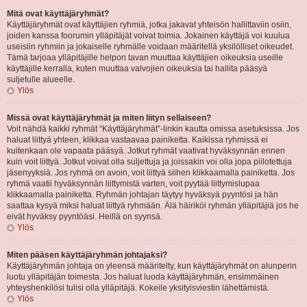
Mitä ovat käyttäjäryhmät?
Käyttäjäryhmät ovat käyttäjien ryhmiä, jotka jakavat yhteisön hallittaviin osiin,
joiden kanssa foorumin ylläpitäjät voivat toimia. Jokainen käyttäjä voi kuulua
useisiin ryhmiin ja jokaiselle ryhmälle voidaan määritellä yksilölliset oikeudet.
Tämä tarjoaa ylläpitäjille helpon tavan muuttaa käyttäjien oikeuksia useille
käyttäjille kerralla, kuten muuttaa valvojien oikeuksia tai hallita pääsyä
suljetulle alueelle.
Ylös
Missä ovat käyttäjäryhmät ja miten liityn sellaiseen?
Voit nähdä kaikki ryhmät “Käyttäjäryhmät”-linkin kautta omissa asetuksissa. Jos
haluat liittyä yhteen, klikkaa vastaavaa painiketta. Kaikissa ryhmissä ei
kuitenkaan ole vapaata pääsyä. Jotkut ryhmät vaativat hyväksynnän ennen
kuin voit liittyä. Jotkut voivat olla suljettuja ja joissakin voi olla jopa piilotettuja
jäsenyyksiä. Jos ryhmä on avoin, voit liittyä siihen klikkaamalla painiketta. Jos
ryhmä vaatii hyväksynnän liittymistä varten, voit pyytää liittymislupaa
klikkaamalla painiketta. Ryhmän johtajan täytyy hyväksyä pyyntösi ja hän
saattaa kysyä miksi haluat liittyä ryhmään. Älä häiriköi ryhmän ylläpitäjiä jos he
eivät hyväksy pyyntöäsi. Heillä on syynsä.
Ylös
Miten pääsen käyttäjäryhmän johtajaksi?
Käyttäjäryhmän johtaja on yleensä määritelty, kun käyttäjäryhmät on alunperin
luotu ylläpitäjän toimesta. Jos haluat luoda käyttäjäryhmän, ensimmäinen
yhteyshenkilösi tulisi olla ylläpitäjä. Kokeile yksityisviestin lähettämistä.
Ylös