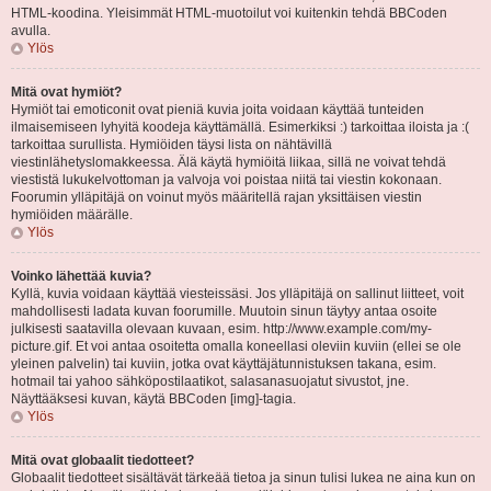
HTML-koodina. Yleisimmät HTML-muotoilut voi kuitenkin tehdä BBCoden
avulla.
Ylös
Mitä ovat hymiöt?
Hymiöt tai emoticonit ovat pieniä kuvia joita voidaan käyttää tunteiden
ilmaisemiseen lyhyitä koodeja käyttämällä. Esimerkiksi :) tarkoittaa iloista ja :(
tarkoittaa surullista. Hymiöiden täysi lista on nähtävillä
viestinlähetyslomakkeessa. Älä käytä hymiöitä liikaa, sillä ne voivat tehdä
viestistä lukukelvottoman ja valvoja voi poistaa niitä tai viestin kokonaan.
Foorumin ylläpitäjä on voinut myös määritellä rajan yksittäisen viestin
hymiöiden määrälle.
Ylös
Voinko lähettää kuvia?
Kyllä, kuvia voidaan käyttää viesteissäsi. Jos ylläpitäjä on sallinut liitteet, voit
mahdollisesti ladata kuvan foorumille. Muutoin sinun täytyy antaa osoite
julkisesti saatavilla olevaan kuvaan, esim. http://www.example.com/my-
picture.gif. Et voi antaa osoitetta omalla koneellasi oleviin kuviin (ellei se ole
yleinen palvelin) tai kuviin, jotka ovat käyttäjätunnistuksen takana, esim.
hotmail tai yahoo sähköpostilaatikot, salasanasuojatut sivustot, jne.
Näyttääksesi kuvan, käytä BBCoden [img]-tagia.
Ylös
Mitä ovat globaalit tiedotteet?
Globaalit tiedotteet sisältävät tärkeää tietoa ja sinun tulisi lukea ne aina kun on