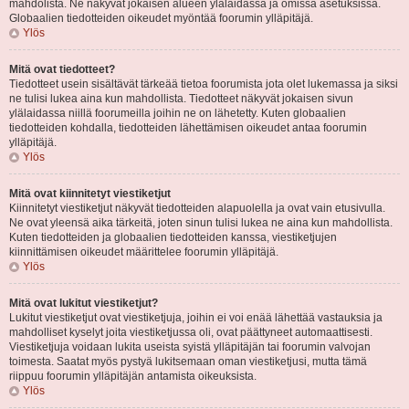
mahdolista. Ne näkyvät jokaisen alueen ylälaidassa ja omissa asetuksissa.
Globaalien tiedotteiden oikeudet myöntää foorumin ylläpitäjä.
Ylös
Mitä ovat tiedotteet?
Tiedotteet usein sisältävät tärkeää tietoa foorumista jota olet lukemassa ja siksi
ne tulisi lukea aina kun mahdollista. Tiedotteet näkyvät jokaisen sivun
ylälaidassa niillä foorumeilla joihin ne on lähetetty. Kuten globaalien
tiedotteiden kohdalla, tiedotteiden lähettämisen oikeudet antaa foorumin
ylläpitäjä.
Ylös
Mitä ovat kiinnitetyt viestiketjut
Kiinnitetyt viestiketjut näkyvät tiedotteiden alapuolella ja ovat vain etusivulla.
Ne ovat yleensä aika tärkeitä, joten sinun tulisi lukea ne aina kun mahdollista.
Kuten tiedotteiden ja globaalien tiedotteiden kanssa, viestiketjujen
kiinnittämisen oikeudet määrittelee foorumin ylläpitäjä.
Ylös
Mitä ovat lukitut viestiketjut?
Lukitut viestiketjut ovat viestiketjuja, joihin ei voi enää lähettää vastauksia ja
mahdolliset kyselyt joita viestiketjussa oli, ovat päättyneet automaattisesti.
Viestiketjuja voidaan lukita useista syistä ylläpitäjän tai foorumin valvojan
toimesta. Saatat myös pystyä lukitsemaan oman viestiketjusi, mutta tämä
riippuu foorumin ylläpitäjän antamista oikeuksista.
Ylös