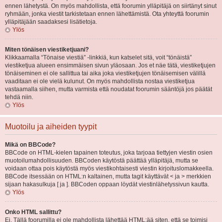
ennen lähetystä. On myös mahdollista, että foorumin ylläpitäjä on siirtänyt sinut
ryhmään, jonka viestit tarkistetaan ennen lähettämistä. Ota yhteyttä foorumin
ylläpitäjään saadaksesi lisätietoja.
Ylös
Miten tönäisen viestiketjuani?
Klikkaamalla “Tönaise viestiä” -linkkiä, kun katselet sitä, voit “tönäistä”
viestiketjua alueen ensimmäisen sivun yläosaan. Jos et näe tätä, viestiketjujen
tönäiseminen ei ole sallittua tai aika joka viestiketjujen tönäisemisen välillä
vaaditaan ei ole vielä kulunut. On myös mahdollista nostaa viestiketjua
vastaamalla siihen, mutta varmista että noudatat foorumin sääntöjä jos päätät
tehdä niin.
Ylös
Muotoilu ja aiheiden tyypit
Mikä on BBCode?
BBCode on HTML-kielen tapainen toteutus, joka tarjoaa tiettyjen viestin osien
muotoilumahdollisuuden. BBCoden käytöstä päättää ylläpitäjä, mutta se
voidaan ottaa pois käytöstä myös viestikohtaisesti viestin kirjoituslomakkeella.
BBCode itsessään on HTML:n kaltainen, mutta tagit käyttävät < ja > merkkien
sijaan hakasulkuja [ ja ]. BBCoden oppaan löydät viestinlähetyssivun kautta.
Ylös
Onko HTML sallittu?
Ei. Tällä foorumilla ei ole mahdollista lähettää HTML:ää siten, että se toimisi