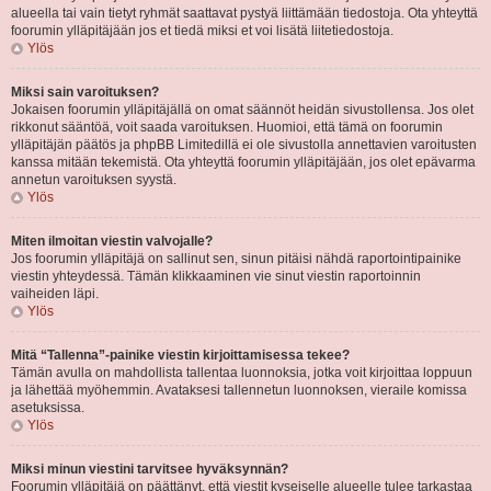
alueella tai vain tietyt ryhmät saattavat pystyä liittämään tiedostoja. Ota yhteyttä
foorumin ylläpitäjään jos et tiedä miksi et voi lisätä liitetiedostoja.
Ylös
Miksi sain varoituksen?
Jokaisen foorumin ylläpitäjällä on omat säännöt heidän sivustollensa. Jos olet
rikkonut sääntöä, voit saada varoituksen. Huomioi, että tämä on foorumin
ylläpitäjän päätös ja phpBB Limitedillä ei ole sivustolla annettavien varoitusten
kanssa mitään tekemistä. Ota yhteyttä foorumin ylläpitäjään, jos olet epävarma
annetun varoituksen syystä.
Ylös
Miten ilmoitan viestin valvojalle?
Jos foorumin ylläpitäjä on sallinut sen, sinun pitäisi nähdä raportointipainike
viestin yhteydessä. Tämän klikkaaminen vie sinut viestin raportoinnin
vaiheiden läpi.
Ylös
Mitä “Tallenna”-painike viestin kirjoittamisessa tekee?
Tämän avulla on mahdollista tallentaa luonnoksia, jotka voit kirjoittaa loppuun
ja lähettää myöhemmin. Avataksesi tallennetun luonnoksen, vieraile komissa
asetuksissa.
Ylös
Miksi minun viestini tarvitsee hyväksynnän?
Foorumin ylläpitäjä on päättänyt, että viestit kyseiselle alueelle tulee tarkastaa