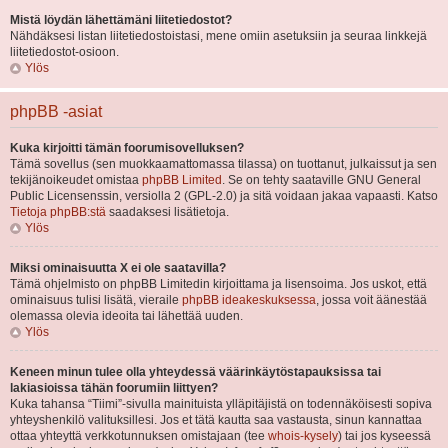
Mistä löydän lähettämäni liitetiedostot?
Nähdäksesi listan liitetiedostoistasi, mene omiin asetuksiin ja seuraa linkkejä
liitetiedostot-osioon.
Ylös
phpBB -asiat
Kuka kirjoitti tämän foorumisovelluksen?
Tämä sovellus (sen muokkaamattomassa tilassa) on tuottanut, julkaissut ja sen
tekijänoikeudet omistaa
phpBB Limited
. Se on tehty saataville GNU General
Public Licensenssin, versiolla 2 (GPL-2.0) ja sitä voidaan jakaa vapaasti. Katso
Tietoja phpBB:stä
saadaksesi lisätietoja.
Ylös
Miksi ominaisuutta X ei ole saatavilla?
Tämä ohjelmisto on phpBB Limitedin kirjoittama ja lisensoima. Jos uskot, että
ominaisuus tulisi lisätä, vieraile
phpBB ideakeskuksessa
, jossa voit äänestää
olemassa olevia ideoita tai lähettää uuden.
Ylös
Keneen minun tulee olla yhteydessä väärinkäytöstapauksissa tai
lakiasioissa tähän foorumiin liittyen?
Kuka tahansa “Tiimi”-sivulla mainituista ylläpitäjistä on todennäköisesti sopiva
yhteyshenkilö valituksillesi. Jos et tätä kautta saa vastausta, sinun kannattaa
ottaa yhteyttä verkkotunnuksen omistajaan (tee
whois-kysely
) tai jos kyseessä