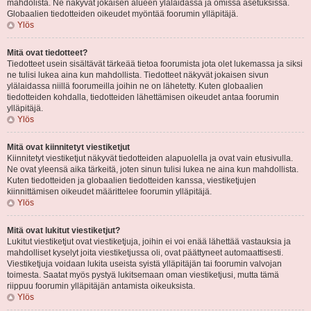
mahdolista. Ne näkyvät jokaisen alueen ylälaidassa ja omissa asetuksissa.
Globaalien tiedotteiden oikeudet myöntää foorumin ylläpitäjä.
Ylös
Mitä ovat tiedotteet?
Tiedotteet usein sisältävät tärkeää tietoa foorumista jota olet lukemassa ja siksi
ne tulisi lukea aina kun mahdollista. Tiedotteet näkyvät jokaisen sivun
ylälaidassa niillä foorumeilla joihin ne on lähetetty. Kuten globaalien
tiedotteiden kohdalla, tiedotteiden lähettämisen oikeudet antaa foorumin
ylläpitäjä.
Ylös
Mitä ovat kiinnitetyt viestiketjut
Kiinnitetyt viestiketjut näkyvät tiedotteiden alapuolella ja ovat vain etusivulla.
Ne ovat yleensä aika tärkeitä, joten sinun tulisi lukea ne aina kun mahdollista.
Kuten tiedotteiden ja globaalien tiedotteiden kanssa, viestiketjujen
kiinnittämisen oikeudet määrittelee foorumin ylläpitäjä.
Ylös
Mitä ovat lukitut viestiketjut?
Lukitut viestiketjut ovat viestiketjuja, joihin ei voi enää lähettää vastauksia ja
mahdolliset kyselyt joita viestiketjussa oli, ovat päättyneet automaattisesti.
Viestiketjuja voidaan lukita useista syistä ylläpitäjän tai foorumin valvojan
toimesta. Saatat myös pystyä lukitsemaan oman viestiketjusi, mutta tämä
riippuu foorumin ylläpitäjän antamista oikeuksista.
Ylös