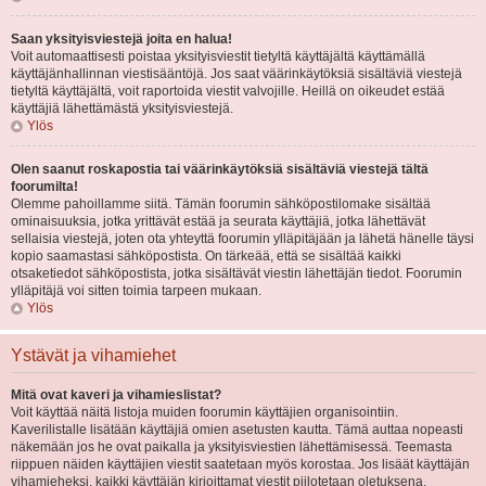
Saan yksityisviestejä joita en halua!
Voit automaattisesti poistaa yksityisviestit tietyltä käyttäjältä käyttämällä
käyttäjänhallinnan viestisääntöjä. Jos saat väärinkäytöksiä sisältäviä viestejä
tietyltä käyttäjältä, voit raportoida viestit valvojille. Heillä on oikeudet estää
käyttäjiä lähettämästä yksityisviestejä.
Ylös
Olen saanut roskapostia tai väärinkäytöksiä sisältäviä viestejä tältä
foorumilta!
Olemme pahoillamme siitä. Tämän foorumin sähköpostilomake sisältää
ominaisuuksia, jotka yrittävät estää ja seurata käyttäjiä, jotka lähettävät
sellaisia viestejä, joten ota yhteyttä foorumin ylläpitäjään ja lähetä hänelle täysi
kopio saamastasi sähköpostista. On tärkeää, että se sisältää kaikki
otsaketiedot sähköpostista, jotka sisältävät viestin lähettäjän tiedot. Foorumin
ylläpitäjä voi sitten toimia tarpeen mukaan.
Ylös
Ystävät ja vihamiehet
Mitä ovat kaveri ja vihamieslistat?
Voit käyttää näitä listoja muiden foorumin käyttäjien organisointiin.
Kaverilistalle lisätään käyttäjiä omien asetusten kautta. Tämä auttaa nopeasti
näkemään jos he ovat paikalla ja yksityisviestien lähettämisessä. Teemasta
riippuen näiden käyttäjien viestit saatetaan myös korostaa. Jos lisäät käyttäjän
vihamieheksi, kaikki käyttäjän kirjoittamat viestit piilotetaan oletuksena.