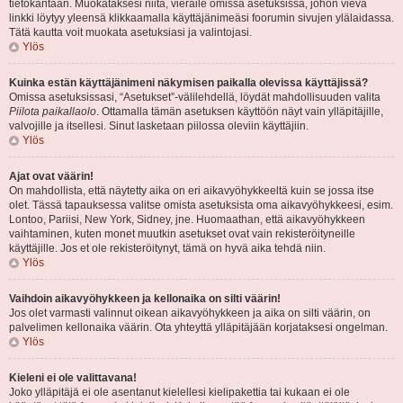
tietokantaan. Muokataksesi niitä, vieraile omissa asetuksissa, johon vievä
linkki löytyy yleensä klikkaamalla käyttäjänimeäsi foorumin sivujen ylälaidassa.
Tätä kautta voit muokata asetuksiasi ja valintojasi.
Ylös
Kuinka estän käyttäjänimeni näkymisen paikalla olevissa käyttäjissä?
Omissa asetuksissasi, “Asetukset”-välilehdellä, löydät mahdollisuuden valita
Piilota paikallaolo
. Ottamalla tämän asetuksen käyttöön näyt vain ylläpitäjille,
valvojille ja itsellesi. Sinut lasketaan piilossa oleviin käyttäjiin.
Ylös
Ajat ovat väärin!
On mahdollista, että näytetty aika on eri aikavyöhykkeeltä kuin se jossa itse
olet. Tässä tapauksessa valitse omista asetuksista oma aikavyöhykkeesi, esim.
Lontoo, Pariisi, New York, Sidney, jne. Huomaathan, että aikavyöhykkeen
vaihtaminen, kuten monet muutkin asetukset ovat vain rekisteröityneille
käyttäjille. Jos et ole rekisteröitynyt, tämä on hyvä aika tehdä niin.
Ylös
Vaihdoin aikavyöhykkeen ja kellonaika on silti väärin!
Jos olet varmasti valinnut oikean aikavyöhykkeen ja aika on silti väärin, on
palvelimen kellonaika väärin. Ota yhteyttä ylläpitäjään korjataksesi ongelman.
Ylös
Kieleni ei ole valittavana!
Joko ylläpitäjä ei ole asentanut kielellesi kielipakettia tai kukaan ei ole