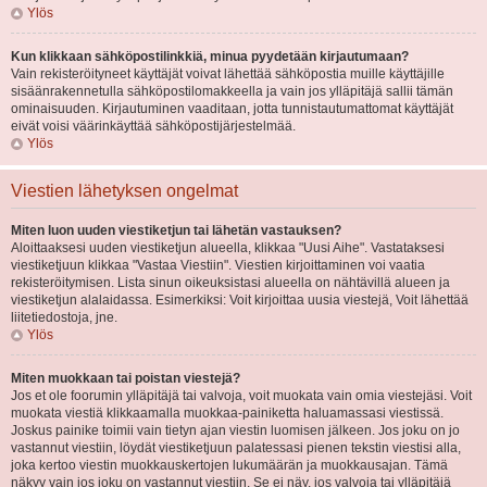
Ylös
Kun klikkaan sähköpostilinkkiä, minua pyydetään kirjautumaan?
Vain rekisteröityneet käyttäjät voivat lähettää sähköpostia muille käyttäjille
sisäänrakennetulla sähköpostilomakkeella ja vain jos ylläpitäjä sallii tämän
ominaisuuden. Kirjautuminen vaaditaan, jotta tunnistautumattomat käyttäjät
eivät voisi väärinkäyttää sähköpostijärjestelmää.
Ylös
Viestien lähetyksen ongelmat
Miten luon uuden viestiketjun tai lähetän vastauksen?
Aloittaaksesi uuden viestiketjun alueella, klikkaa "Uusi Aihe". Vastataksesi
viestiketjuun klikkaa "Vastaa Viestiin". Viestien kirjoittaminen voi vaatia
rekisteröitymisen. Lista sinun oikeuksistasi alueella on nähtävillä alueen ja
viestiketjun alalaidassa. Esimerkiksi: Voit kirjoittaa uusia viestejä, Voit lähettää
liitetiedostoja, jne.
Ylös
Miten muokkaan tai poistan viestejä?
Jos et ole foorumin ylläpitäjä tai valvoja, voit muokata vain omia viestejäsi. Voit
muokata viestiä klikkaamalla muokkaa-painiketta haluamassasi viestissä.
Joskus painike toimii vain tietyn ajan viestin luomisen jälkeen. Jos joku on jo
vastannut viestiin, löydät viestiketjuun palatessasi pienen tekstin viestisi alla,
joka kertoo viestin muokkauskertojen lukumäärän ja muokkausajan. Tämä
näkyy vain jos joku on vastannut viestiin. Se ei näy, jos valvoja tai ylläpitäjä