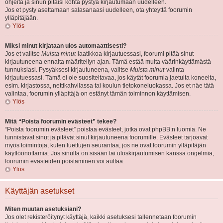
ohjeita ja sinun pitäisi kohta pystyä kirjautumaan uudelleen.
Jos et pysty asettamaan salasanaasi uudelleen, ota yhteyttä foorumin
ylläpitäjään.
Ylös
Miksi minut kirjataan ulos automaattisesti?
Jos et valitse
Muista minut
-laatikkoa kirjautuessasi, foorumi pitää sinut
kirjautuneena ennalta määritellyn ajan. Tämä estää muita väärinkäyttämästä
tunnuksiasi. Pysyäksesi kirjautuneena, valitse
Muista minut
-valinta
kirjautuessasi. Tämä ei ole suositeltavaa, jos käytät foorumia jaetulta koneelta,
esim. kirjastossa, nettikahvilassa tai koulun tietokoneluokassa. Jos et näe tätä
valintaa, foorumin ylläpitäjä on estänyt tämän toiminnon käyttämisen.
Ylös
Mitä “Poista foorumin evästeet” tekee?
“Poista foorumin evästeet” poistaa evästeet, jotka ovat phpBB:n luomia. Ne
tunnistavat sinut ja pitävät sinut kirjautuneena foorumille. Evästeet tarjoavat
myös toimintoja, kuten luettujen seurantaa, jos ne ovat foorumin ylläpitäjän
käyttöönottamia. Jos sinulla on sisään tai uloskirjautumisen kanssa ongelmia,
foorumin evästeiden poistaminen voi auttaa.
Ylös
Käyttäjän asetukset
Miten muutan asetuksiani?
Jos olet rekisteröitynyt käyttäjä, kaikki asetuksesi tallennetaan foorumin