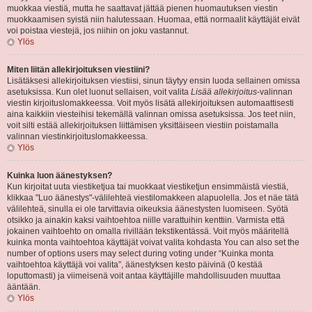
muokkaa viestiä, mutta he saattavat jättää pienen huomautuksen viestin
muokkaamisen syistä niin halutessaan. Huomaa, että normaalit käyttäjät eivät
voi poistaa viestejä, jos niihin on joku vastannut.
Ylös
Miten liitän allekirjoituksen viestiini?
Lisätäksesi allekirjoituksen viestiisi, sinun täytyy ensin luoda sellainen omissa
asetuksissa. Kun olet luonut sellaisen, voit valita
Lisää allekirjoitus
-valinnan
viestin kirjoituslomakkeessa. Voit myös lisätä allekirjoituksen automaattisesti
aina kaikkiin viesteihisi tekemällä valinnan omissa asetuksissa. Jos teet niin,
voit silti estää allekirjoituksen liittämisen yksittäiseen viestiin poistamalla
valinnan viestinkirjoituslomakkeessa.
Ylös
Kuinka luon äänestyksen?
Kun kirjoitat uuta viestiketjua tai muokkaat viestiketjun ensimmäistä viestiä,
klikkaa "Luo äänestys"-välilehteä viestilomakkeen alapuolella. Jos et näe tätä
välilehteä, sinulla ei ole tarvittavia oikeuksia äänestysten luomiseen. Syötä
otsikko ja ainakin kaksi vaihtoehtoa niille varattuihin kenttiin. Varmista että
jokainen vaihtoehto on omalla rivillään tekstikentässä. Voit myös määritellä
kuinka monta vaihtoehtoa käyttäjät voivat valita kohdasta You can also set the
number of options users may select during voting under “Kuinka monta
vaihtoehtoa käyttäjä voi valita”, äänestyksen kesto päivinä (0 kestää
loputtomasti) ja viimeisenä voit antaa käyttäjille mahdollisuuden muuttaa
ääntään.
Ylös