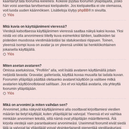
kääntänyt tätä foorumia kielellesi. Kokeile pyytää foorumin ylläpitäjältä, josko
hän voisi asentaa tarvitsemasi kielipaketin. Jos kielipakettia ei ole olemassa,
voit luoda uuden käännöksen. Lisätietoja löytyy
phpBB
®:n sivuilta.
Ylös
Mitä kuvia on käyttäjänimeni vieressä?
Viestejä katsottaessa käyttäjänimen vieressä saattaa näkyä kaksi kuvaa. Yksi
niistä voi olla arvonimeesi liitetty kuva esimerkiksi tähtien, laatikoiden tai
pisteiden muodossa viestimäärästäsi tai statuksestasi riippuen. Toinen,
yleensä isompi kuva on avatar ja on yleensä uniikki tai henkilökohtainen
jokaisella käyttäjällä.
Ylös
Miten asetan avataren?
Omissa asetuksissa, “Profiilin” alla, voit lisätä avataren käyttämällä jotain
neljästä tavasta: Gravatar, galleriasta, käyttää kuvaa muualta tai ladata kuvan.
Foorumin ylläpitäjä päättää otetaanko avataret käyttöön ja valitsee mitkä
avatarien käyttöönottotavat sallitaan. Jos et voi käyttää avataria, ota yhteyttä
foorumin ylläpitäjään.
Ylös
Mikä on arvonimi ja miten vaihdan sen?
Arvonimet, jotka näkyvät käyttäjänimesi alla osoittavat kirjoittamiesi viestien
määrän tai tietyt käyttäjät, kuten ylläpitäjät tai valvojat. Yleensä et voi vaihtaa
minkään arvonimen tekstiä, sillä nämä ovat ylläpitäjän määrittelemiä. Älä
kirjoita viestejä vain parantaaksesi arvonimeäsi. Useimmat foorumit eivät siedä
tätä ja valvojat tai ylläpitäjät voivat yksinkertaisesti pienentää viestilaskuriasi.