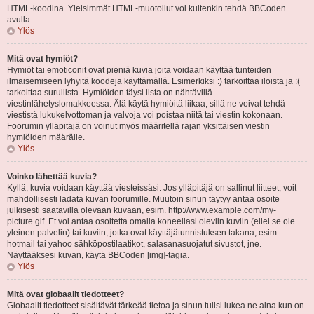
HTML-koodina. Yleisimmät HTML-muotoilut voi kuitenkin tehdä BBCoden
avulla.
Ylös
Mitä ovat hymiöt?
Hymiöt tai emoticonit ovat pieniä kuvia joita voidaan käyttää tunteiden
ilmaisemiseen lyhyitä koodeja käyttämällä. Esimerkiksi :) tarkoittaa iloista ja :(
tarkoittaa surullista. Hymiöiden täysi lista on nähtävillä
viestinlähetyslomakkeessa. Älä käytä hymiöitä liikaa, sillä ne voivat tehdä
viestistä lukukelvottoman ja valvoja voi poistaa niitä tai viestin kokonaan.
Foorumin ylläpitäjä on voinut myös määritellä rajan yksittäisen viestin
hymiöiden määrälle.
Ylös
Voinko lähettää kuvia?
Kyllä, kuvia voidaan käyttää viesteissäsi. Jos ylläpitäjä on sallinut liitteet, voit
mahdollisesti ladata kuvan foorumille. Muutoin sinun täytyy antaa osoite
julkisesti saatavilla olevaan kuvaan, esim. http://www.example.com/my-
picture.gif. Et voi antaa osoitetta omalla koneellasi oleviin kuviin (ellei se ole
yleinen palvelin) tai kuviin, jotka ovat käyttäjätunnistuksen takana, esim.
hotmail tai yahoo sähköpostilaatikot, salasanasuojatut sivustot, jne.
Näyttääksesi kuvan, käytä BBCoden [img]-tagia.
Ylös
Mitä ovat globaalit tiedotteet?
Globaalit tiedotteet sisältävät tärkeää tietoa ja sinun tulisi lukea ne aina kun on