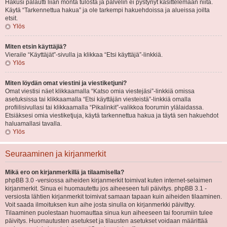
Hakusi palautti liian monta tulosta ja palvelin ei pystynyt käsittelemään niitä.
Käytä “Tarkennettua hakua” ja ole tarkempi hakuehdoissa ja alueissa joilta
etsit.
Ylös
Miten etsin käyttäjiä?
Vieraile “Käyttäjät”-sivulla ja klikkaa “Etsi käyttäjä”-linkkiä.
Ylös
Miten löydän omat viestini ja viestiketjuni?
Omat viestisi näet klikkaamalla “Katso omia viestejäsi”-linkkiä omissa
asetuksissa tai klikkaamalla “Etsi käyttäjän viesteistä”-linkkiä omalla
profiilisivullasi tai klikkaamalla “Pikalinkit”-valikkoa foorumin ylälaidassa.
Etsiäksesi omia viestiketjuja, käytä tarkennettua hakua ja täytä sen hakuehdot
haluamallasi tavalla.
Ylös
Seuraaminen ja kirjanmerkit
Mikä ero on kirjanmerkillä ja tilaamisella?
phpBB 3.0 -versiossa aiheiden kirjanmerkit toimivat kuten internet-selaimen
kirjanmerkit. Sinua ei huomautettu jos aiheeseen tuli päivitys. phpBB 3.1 -
versiosta lähtien kirjanmerkit toimivat samaan tapaan kuin aiheiden tilaaminen.
Voit saada ilmoituksen kun aihe josta sinulla on kirjanmerkki päivittyy.
Tilaaminen puolestaan huomauttaa sinua kun aiheeseen tai foorumiin tulee
päivitys. Huomautusten asetukset ja tilausten asetukset voidaan määrittää