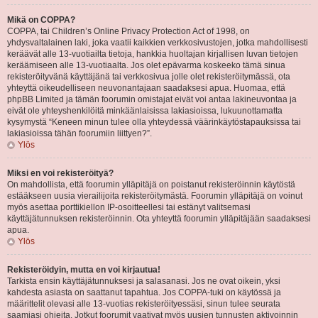
Mikä on COPPA?
COPPA, tai Children’s Online Privacy Protection Act of 1998, on
yhdysvaltalainen laki, joka vaatii kaikkien verkkosivustojen, jotka mahdollisesti
keräävät alle 13-vuotiailta tietoja, hankkia huoltajan kirjallisen luvan tietojen
keräämiseen alle 13-vuotiaalta. Jos olet epävarma koskeeko tämä sinua
rekisteröityvänä käyttäjänä tai verkkosivua jolle olet rekisteröitymässä, ota
yhteyttä oikeudelliseen neuvonantajaan saadaksesi apua. Huomaa, että
phpBB Limited ja tämän foorumin omistajat eivät voi antaa lakineuvontaa ja
eivät ole yhteyshenkilöitä minkäänlaisissa lakiasioissa, lukuunottamatta
kysymystä “Keneen minun tulee olla yhteydessä väärinkäytöstapauksissa tai
lakiasioissa tähän foorumiin liittyen?”.
Ylös
Miksi en voi rekisteröityä?
On mahdollista, että foorumin ylläpitäjä on poistanut rekisteröinnin käytöstä
estääkseen uusia vierailijoita rekisteröitymästä. Foorumin ylläpitäjä on voinut
myös asettaa porttikiellon IP-osoitteellesi tai estänyt valitsemasi
käyttäjätunnuksen rekisteröinnin. Ota yhteyttä foorumin ylläpitäjään saadaksesi
apua.
Ylös
Rekisteröidyin, mutta en voi kirjautua!
Tarkista ensin käyttäjätunnuksesi ja salasanasi. Jos ne ovat oikein, yksi
kahdesta asiasta on saattanut tapahtua. Jos COPPA-tuki on käytössä ja
määrittelit olevasi alle 13-vuotias rekisteröityessäsi, sinun tulee seurata
saamiasi ohjeita. Jotkut foorumit vaativat myös uusien tunnusten aktivoinnin