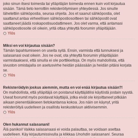
joko sinun itsesi toimesta tai ylläpitäjän toimesta ennen kuin voit kirjautua
sisään. Tämä tieto kerrottiin rekisteröitymisen yhteydessä. Jos sinulle
lähetettiin sähköpostia, seuraa ohjeita. Jos et saanut sähköpostia, olet
saattanut antaa virheellisen sähköpostiosoitteen tai sähköpostit ovat
saattaneet jäädä roskapostisuodattimeen. Jos olet varma, että antamasi
sähköpostiosoite oli oikein, yritä ottaa yhteyttä foorumin ylläpitäjään.
Ylös
Miksi en voi kirjautua sisään?
Tämän tapahtumiseen on useita syitä. Ensin, varmista että tunnuksesi ja
salasanasi ovat oikein. Jos ne ovat, ota yhteyttä foorumin ylläpitäjään
varmistaaksesi, että sinulla ei ole porttikieltoja. On myös mahdollista, että
sivuston omistajalla on asetusvirhe heidän päässään ja heidän pitäisi korjata
se.
Ylös
Rekisteröidyin joskus aiemmin, mutta en voi enää kirjautua sisään?!
On mahdollista, että ylläpitäjä on poistanut käyttäjätilisi käytöstä jostain syystä.
Useat foorumit myös poistavat käyttäjiä, jotka eivät ole kirjoittaneet pitkään
aikaan pienentääkseen tietokantansa kokoa. Jos näin on käynyt, yritä
rekisteröityä uudelleen ja osallistu keskusteluun aktiivisemmin.
Ylös
Olen hukannut salasanani!
Älä panikoi! Vaikka salasanaasi ei voida palauttaa, se voidaan asettaa
uudelleen. Käy kirjautumissivulla ja klikkaa
Unohdin salasanani
. Seuraa