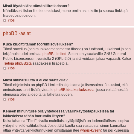
Mistä löydän lähettämäni liitetiedostot?
Nähdäksesi listan liitetiedostoistasi, mene omiin asetuksiin ja seuraa linkkejä
liitetiedostot-osioon.
Ylös
phpBB -asiat
Kuka kirjoitti tämän foorumisovelluksen?
Tämä sovellus (sen muokkaamattomassa tilassa) on tuottanut, julkaissut ja sen
tekijänoikeudet omistaa
phpBB Limited
. Se on tehty saataville GNU General
Public Licensenssin, versiolla 2 (GPL-2.0) ja sitä voidaan jakaa vapaasti. Katso
Tietoja phpBB:stä
saadaksesi lisätietoja.
Ylös
Miksi ominaisuutta X ei ole saatavilla?
Tämä ohjelmisto on phpBB Limitedin kirjoittama ja lisensoima. Jos uskot, että
ominaisuus tulisi lisätä, vieraile
phpBB ideakeskuksessa
, jossa voit äänestää
olemassa olevia ideoita tai lähettää uuden.
Ylös
Keneen minun tulee olla yhteydessä väärinkäytöstapauksissa tai
lakiasioissa tähän foorumiin liittyen?
Kuka tahansa “Tiimi”-sivulla mainituista ylläpitäjistä on todennäköisesti sopiva
yhteyshenkilö valituksillesi. Jos et tätä kautta saa vastausta, sinun kannattaa
ottaa yhteyttä verkkotunnuksen omistajaan (tee
whois-kysely
) tai jos kyseessä