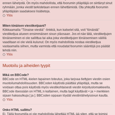
ennen lähetystä. On myös mahdollista, että foorumin ylläpitäjä on siirtänyt sinut
ryhmään, jonka viestit tarkistetaan ennen lähettämistä. Ota yhteyttä foorumin
ylläpitäjään saadaksesi lisätietoja.
Ylös
Miten tönäisen viestiketjuani?
Klikkaamalla “Tönaise viestiä” -linkkiä, kun katselet sitä, voit “tönäistä”
viestiketjua alueen ensimmäisen sivun yläosaan. Jos et näe tätä, viestiketjujen
tönäiseminen ei ole sallittua tai aika joka viestiketjujen tönäisemisen välillä
vaaditaan ei ole vielä kulunut. On myös mahdollista nostaa viestiketjua
vastaamalla siihen, mutta varmista että noudatat foorumin sääntöjä jos päätät
tehdä niin.
Ylös
Muotoilu ja aiheiden tyypit
Mikä on BBCode?
BBCode on HTML-kielen tapainen toteutus, joka tarjoaa tiettyjen viestin osien
muotoilumahdollisuuden. BBCoden käytöstä päättää ylläpitäjä, mutta se
voidaan ottaa pois käytöstä myös viestikohtaisesti viestin kirjoituslomakkeella.
BBCode itsessään on HTML:n kaltainen, mutta tagit käyttävät < ja > merkkien
sijaan hakasulkuja [ ja ]. BBCoden oppaan löydät viestinlähetyssivun kautta.
Ylös
Onko HTML sallittu?
Ei. Tällä foorumilla ei ole mahdollista lähettää HTML:ää siten, että se toimisi