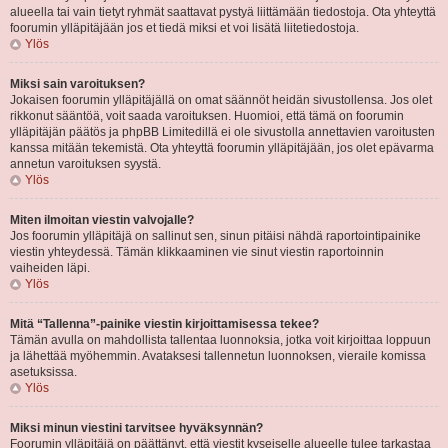
alueella tai vain tietyt ryhmät saattavat pystyä liittämään tiedostoja. Ota yhteyttä
foorumin ylläpitäjään jos et tiedä miksi et voi lisätä liitetiedostoja.
Ylös
Miksi sain varoituksen?
Jokaisen foorumin ylläpitäjällä on omat säännöt heidän sivustollensa. Jos olet
rikkonut sääntöä, voit saada varoituksen. Huomioi, että tämä on foorumin
ylläpitäjän päätös ja phpBB Limitedillä ei ole sivustolla annettavien varoitusten
kanssa mitään tekemistä. Ota yhteyttä foorumin ylläpitäjään, jos olet epävarma
annetun varoituksen syystä.
Ylös
Miten ilmoitan viestin valvojalle?
Jos foorumin ylläpitäjä on sallinut sen, sinun pitäisi nähdä raportointipainike
viestin yhteydessä. Tämän klikkaaminen vie sinut viestin raportoinnin
vaiheiden läpi.
Ylös
Mitä “Tallenna”-painike viestin kirjoittamisessa tekee?
Tämän avulla on mahdollista tallentaa luonnoksia, jotka voit kirjoittaa loppuun
ja lähettää myöhemmin. Avataksesi tallennetun luonnoksen, vieraile komissa
asetuksissa.
Ylös
Miksi minun viestini tarvitsee hyväksynnän?
Foorumin ylläpitäjä on päättänyt, että viestit kyseiselle alueelle tulee tarkastaa