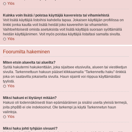
Ylös
Kuinka voin lisätä / poistaa käyttäjiä kavereista tai vihamiehistä
Voit lisätä käyttäjiä listoihisi kahdella tapaa. Jokaisen käyttäjän profiilissa on
linkki jonka kautta voit lisätä heidät joko kavereihin tai vihamiehiin.
Vaihtoehtoisesti omista asetuksista voit lisätä käyttäjiä suoraan syöttämällä
heidän käyttäjänimen. Voit myös poistaa käyttäjiä listaltasi samalta sivulta.
Ylös
Foorumilta hakeminen
Miten etsin alueelta tai alueilta?
Syötä hakutermi hakukenttään, joka sijaitsee etusivulla, alueen tai viestiketjun
sivulla. Tarkennettuun hakuun pääset klikkaamalla “Tarkennettu haku”-linkkiä
joka on saatavilla jokaisella sivulla. Haun sijainti voi riippua käyttämästäsi
tyylistä.
Ylös
Miksi hakuni ei löytänyt mitään?
Hakusi oli todennäköisesti liian epämääräinen ja sisälsi useita yleisiä termejä,
joita phpBB ei ole indeksoinut. Ole tarkempi ja käytä Tarkennetun haun
valintoja.
Ylös
Miksi haku johti tyhjään sivuun!?