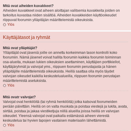
Mitä ovat aiheiden kuvakkeet?
Aiheiden kuvakkeet ovat aiheen aloittajan valitsemia kuvakkeita joiden on
tarkoitus kuvastaa niiden sisältöä. Aiheiden kuvakkeiden käyttöoikeudet
riippuvat foorumin ylläpitäjän määrittelemistä oikeuksista.
Ylös
Käyttäjätasot ja ryhmät
Mitä ovat ylläpitäjät?
Ylläpitäjät ovat jäseniä joille on annettu korkeimman tason kontrolli koko
foorumiin. Nämä jäsenet voivat hallita foorumin kaikkia foorumin toiminnan
osa-alueita, mukaan lukien oikeuksien asettaminen, käyttäjien porttikiellot,
käyttäjäryhmät ja valvojat yms., riippuen foorumin perustajasta ja hänen
ylläpitäjille määrittelemistä oikeuksista. Heillä saattaa olla myös täydet
valvojan oikeudet kaikilla keskustelualueilla, riippuen foorumin perustajan
määrittelemistä asetuksista.
Ylös
Mitä ovatr valvojat?
Valvojat ovat henkilöitä (tai ryhmä henkilöitä) jotka katsovat foorumeiden
perään päivittäin. Heillä on on valta muokata ja poistaa viestejä ja lukita, avata,
siirtää, poistaa ja jakaa viestiketjuja niillä alueilla joissa heillä on valvojan
oikeudet. Yleensä valvojat ovat paikalla estämässä aiheen vierestä
keskustelua tai hyvien tapojen vastaisen materiaalin lähettämistä.
Ylös