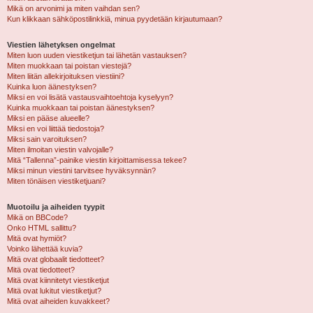
Mikä on arvonimi ja miten vaihdan sen?
Kun klikkaan sähköpostilinkkiä, minua pyydetään kirjautumaan?
Viestien lähetyksen ongelmat
Miten luon uuden viestiketjun tai lähetän vastauksen?
Miten muokkaan tai poistan viestejä?
Miten liitän allekirjoituksen viestiini?
Kuinka luon äänestyksen?
Miksi en voi lisätä vastausvaihtoehtoja kyselyyn?
Kuinka muokkaan tai poistan äänestyksen?
Miksi en pääse alueelle?
Miksi en voi liittää tiedostoja?
Miksi sain varoituksen?
Miten ilmoitan viestin valvojalle?
Mitä “Tallenna”-painike viestin kirjoittamisessa tekee?
Miksi minun viestini tarvitsee hyväksynnän?
Miten tönäisen viestiketjuani?
Muotoilu ja aiheiden tyypit
Mikä on BBCode?
Onko HTML sallittu?
Mitä ovat hymiöt?
Voinko lähettää kuvia?
Mitä ovat globaalit tiedotteet?
Mitä ovat tiedotteet?
Mitä ovat kiinnitetyt viestiketjut
Mitä ovat lukitut viestiketjut?
Mitä ovat aiheiden kuvakkeet?