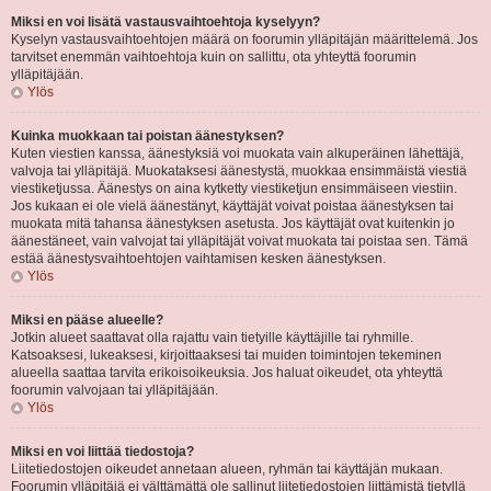
Miksi en voi lisätä vastausvaihtoehtoja kyselyyn?
Kyselyn vastausvaihtoehtojen määrä on foorumin ylläpitäjän määrittelemä. Jos
tarvitset enemmän vaihtoehtoja kuin on sallittu, ota yhteyttä foorumin
ylläpitäjään.
Ylös
Kuinka muokkaan tai poistan äänestyksen?
Kuten viestien kanssa, äänestyksiä voi muokata vain alkuperäinen lähettäjä,
valvoja tai ylläpitäjä. Muokataksesi äänestystä, muokkaa ensimmäistä viestiä
viestiketjussa. Äänestys on aina kytketty viestiketjun ensimmäiseen viestiin.
Jos kukaan ei ole vielä äänestänyt, käyttäjät voivat poistaa äänestyksen tai
muokata mitä tahansa äänestyksen asetusta. Jos käyttäjät ovat kuitenkin jo
äänestäneet, vain valvojat tai ylläpitäjät voivat muokata tai poistaa sen. Tämä
estää äänestysvaihtoehtojen vaihtamisen kesken äänestyksen.
Ylös
Miksi en pääse alueelle?
Jotkin alueet saattavat olla rajattu vain tietyille käyttäjille tai ryhmille.
Katsoaksesi, lukeaksesi, kirjoittaaksesi tai muiden toimintojen tekeminen
alueella saattaa tarvita erikoisoikeuksia. Jos haluat oikeudet, ota yhteyttä
foorumin valvojaan tai ylläpitäjään.
Ylös
Miksi en voi liittää tiedostoja?
Liitetiedostojen oikeudet annetaan alueen, ryhmän tai käyttäjän mukaan.
Foorumin ylläpitäjä ei välttämättä ole sallinut liitetiedostojen liittämistä tietyllä