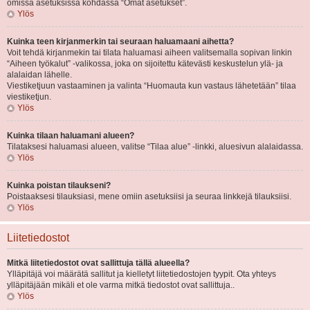
omissa asetuksissa kohdassa “Omat asetukset”.
Ylös
Kuinka teen kirjanmerkin tai seuraan haluamaani aihetta?
Voit tehdä kirjanmekin tai tilata haluamasi aiheen valitsemalla sopivan linkin
“Aiheen työkalut” -valikossa, joka on sijoitettu kätevästi keskustelun ylä- ja
alalaidan lähelle.
Viestiketjuun vastaaminen ja valinta “Huomauta kun vastaus lähetetään” tilaa
viestiketjun.
Ylös
Kuinka tilaan haluamani alueen?
Tilataksesi haluamasi alueen, valitse “Tilaa alue” -linkki, aluesivun alalaidassa.
Ylös
Kuinka poistan tilaukseni?
Poistaaksesi tilauksiasi, mene omiin asetuksiisi ja seuraa linkkejä tilauksiisi.
Ylös
Liitetiedostot
Mitkä liitetiedostot ovat sallittuja tällä alueella?
Ylläpitäjä voi määrätä sallitut ja kielletyt liitetiedostojen tyypit. Ota yhteys
ylläpitäjään mikäli et ole varma mitkä tiedostot ovat sallittuja..
Ylös