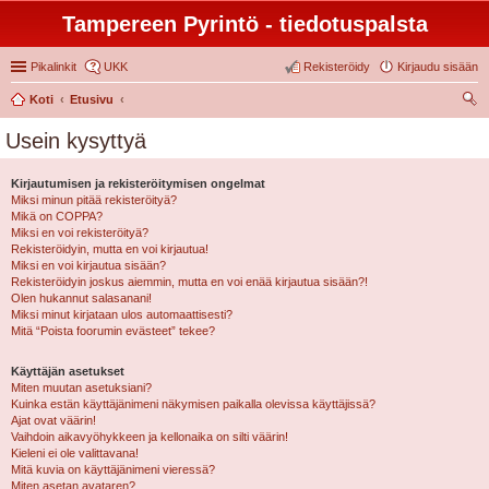
Tampereen Pyrintö - tiedotuspalsta
Pikalinkit
UKK
Rekisteröidy
Kirjaudu sisään
Koti
Etusivu
tsi
Usein kysyttyä
Kirjautumisen ja rekisteröitymisen ongelmat
Miksi minun pitää rekisteröityä?
Mikä on COPPA?
Miksi en voi rekisteröityä?
Rekisteröidyin, mutta en voi kirjautua!
Miksi en voi kirjautua sisään?
Rekisteröidyin joskus aiemmin, mutta en voi enää kirjautua sisään?!
Olen hukannut salasanani!
Miksi minut kirjataan ulos automaattisesti?
Mitä “Poista foorumin evästeet” tekee?
Käyttäjän asetukset
Miten muutan asetuksiani?
Kuinka estän käyttäjänimeni näkymisen paikalla olevissa käyttäjissä?
Ajat ovat väärin!
Vaihdoin aikavyöhykkeen ja kellonaika on silti väärin!
Kieleni ei ole valittavana!
Mitä kuvia on käyttäjänimeni vieressä?
Miten asetan avataren?