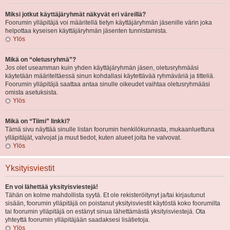
Miksi jotkut käyttäjäryhmät näkyvät eri väreillä?
Foorumin ylläpitäjä voi määritellä tietyn käyttäjäryhmän jäsenille värin joka
helpottaa kyseisen käyttäjäryhmän jäsenten tunnistamista.
Ylös
Mikä on “oletusryhmä”?
Jos olet useamman kuin yhden käyttäjäryhmän jäsen, oletusryhmääsi
käytetään määriteltäessä sinun kohdallasi käytettävää ryhmäväriä ja titteliä.
Foorumin ylläpitäjä saattaa antaa sinulle oikeudet vaihtaa oletusryhmääsi
omista asetuksista.
Ylös
Mikä on “Tiimi” linkki?
Tämä sivu näyttää sinulle listan foorumin henkilökunnasta, mukaanluettuna
ylläpitäjät, valvojat ja muut tiedot, kuten alueet joita he valvovat.
Ylös
Yksityisviestit
En voi lähettää yksityisviestejä!
Tähän on kolme mahdollista syytä. Et ole rekisteröitynyt ja/tai kirjautunut
sisään, foorumin ylläpitäjä on poistanut yksityisviestit käytöstä koko foorumilta
tai foorumin ylläpitäjä on estänyt sinua lähettämästä yksityisviestejä. Ota
yhteyttä foorumin ylläpitäjään saadaksesi lisätietoja.
Ylös