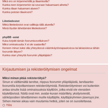
Mikä ero on kirjanmerkillä ja tilaamisella?
Kuinka teen kirjanmerkin tai seuraan haluamaani aihetta?
Kuinka tilaan haluamani alueen?
Kuinka poistan tilaukseni?
Liitetiedostot
Mitkä liitetiedostot ovat sallittuja tällä alueella?
Mistä löydän lähettämäni liitetiedostot?
phpBB -asiat
Kuka kirjoitti tämän foorumisovelluksen?
Miksi ominaisuutta X ei ole saatavilla?
Keneen minun tulee olla yhteydessä väärinkäytöstapauksissa tai lakiasioissa tähän
foorumiin liittyen?
Kuinka otan yhteyttä foorumin ylläpitäjään?
Kirjautumisen ja rekisteröitymisen ongelmat
Miksi minun pitää rekisteröityä?
Sinun ei välttämättä tarvitse, riippuu foorumin ylläpitäjästä, tarvitaanko
foorumilla kirjoittamiseen rekisteröitymistä. Rekisteröityminen voi kuitenkin
antaa sinulle lisää ominaisuuksia käyttöön, jotka eivät ole vieraiden
käytettävissä. Näitä ovat mm. avatar-kuvan määrittely, yksityisviestit,
sähköpostien lähettäminen muille käyttäjille, käyttäjäryhmien jäsenyys jne.
Siihen menee aikaa vain muutamia hetkiä, joten se on suositeltavaa.
Ylös