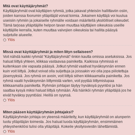
Mitä ovat käyttäjäryhmät?
Käyttäjäryhmät ovat käyttäjien ryhmiä, jotka jakavat yhteisön hallittaviin osiin,
joiden kanssa foorumin ylläpitäjät voivat toimia. Jokainen käyttäjä voi kuulua
useisiin ryhmiin ja jokaiselle ryhmälle voidaan määritellä yksilölliset oikeudet.
Tämä tarjoaa ylläpitäjille helpon tavan muuttaa käyttäjien oikeuksia useille
käyttäjille kerralla, kuten muuttaa valvojien oikeuksia tai hallita pääsyä
suljetulle alueelle.
Ylös
Missä ovat käyttäjäryhmät ja miten liityn sellaiseen?
Voit nähdä kaikki ryhmät “Käyttäjäryhmät”-linkin kautta omissa asetuksissa. Jos
haluat liittyä yhteen, klikkaa vastaavaa painiketta. Kaikissa ryhmissä ei
kuitenkaan ole vapaata pääsyä. Jotkut ryhmät vaativat hyväksynnän ennen
kuin voit liittyä. Jotkut voivat olla suljettuja ja joissakin voi olla jopa piilotettuja
jäsenyyksiä. Jos ryhmä on avoin, voit liittyä siihen klikkaamalla painiketta. Jos
ryhmä vaatii hyväksynnän liittymistä varten, voit pyytää liittymislupaa
klikkaamalla painiketta. Ryhmän johtajan täytyy hyväksyä pyyntösi ja hän
saattaa kysyä miksi haluat liittyä ryhmään. Älä häiriköi ryhmän ylläpitäjiä jos he
eivät hyväksy pyyntöäsi. Heillä on syynsä.
Ylös
Miten pääsen käyttäjäryhmän johtajaksi?
Käyttäjäryhmän johtaja on yleensä määritelty, kun käyttäjäryhmät on alunperin
luotu ylläpitäjän toimesta. Jos haluat luoda käyttäjäryhmän, ensimmäinen
yhteyshenkilösi tulisi olla ylläpitäjä. Kokeile yksityisviestin lähettämistä.
Ylös