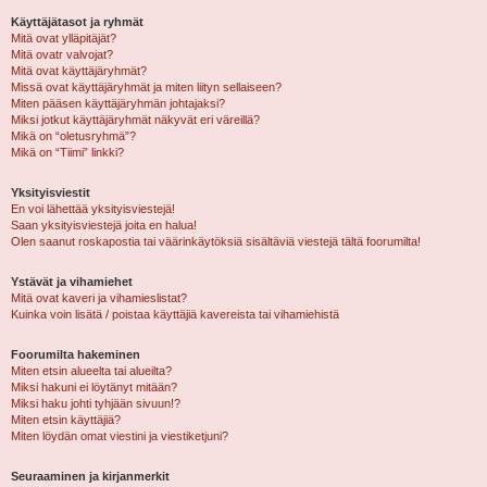
Käyttäjätasot ja ryhmät
Mitä ovat ylläpitäjät?
Mitä ovatr valvojat?
Mitä ovat käyttäjäryhmät?
Missä ovat käyttäjäryhmät ja miten liityn sellaiseen?
Miten pääsen käyttäjäryhmän johtajaksi?
Miksi jotkut käyttäjäryhmät näkyvät eri väreillä?
Mikä on “oletusryhmä”?
Mikä on “Tiimi” linkki?
Yksityisviestit
En voi lähettää yksityisviestejä!
Saan yksityisviestejä joita en halua!
Olen saanut roskapostia tai väärinkäytöksiä sisältäviä viestejä tältä foorumilta!
Ystävät ja vihamiehet
Mitä ovat kaveri ja vihamieslistat?
Kuinka voin lisätä / poistaa käyttäjiä kavereista tai vihamiehistä
Foorumilta hakeminen
Miten etsin alueelta tai alueilta?
Miksi hakuni ei löytänyt mitään?
Miksi haku johti tyhjään sivuun!?
Miten etsin käyttäjiä?
Miten löydän omat viestini ja viestiketjuni?
Seuraaminen ja kirjanmerkit