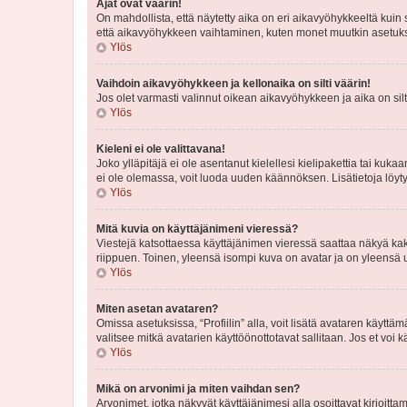
Ajat ovat väärin!
On mahdollista, että näytetty aika on eri aikavyöhykkeeltä kuin
että aikavyöhykkeen vaihtaminen, kuten monet muutkin asetukset o
Ylös
Vaihdoin aikavyöhykkeen ja kellonaika on silti väärin!
Jos olet varmasti valinnut oikean aikavyöhykkeen ja aika on silt
Ylös
Kieleni ei ole valittavana!
Joko ylläpitäjä ei ole asentanut kielellesi kielipakettia tai kuka
ei ole olemassa, voit luoda uuden käännöksen. Lisätietoja löyt
Ylös
Mitä kuvia on käyttäjänimeni vieressä?
Viestejä katsottaessa käyttäjänimen vieressä saattaa näkyä kaksi
riippuen. Toinen, yleensä isompi kuva on avatar ja on yleensä un
Ylös
Miten asetan avataren?
Omissa asetuksissa, “Profiilin” alla, voit lisätä avataren käyttä
valitsee mitkä avatarien käyttöönottotavat sallitaan. Jos et voi k
Ylös
Mikä on arvonimi ja miten vaihdan sen?
Arvonimet, jotka näkyvät käyttäjänimesi alla osoittavat kirjoittam