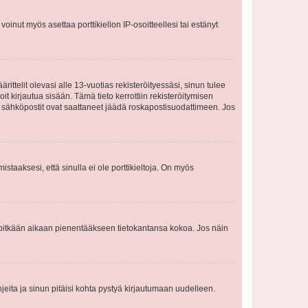
oinut myös asettaa porttikiellon IP-osoitteellesi tai estänyt
ttelit olevasi alle 13-vuotias rekisteröityessäsi, sinun tulee
it kirjautua sisään. Tämä tieto kerrottiin rekisteröitymisen
ai sähköpostit ovat saattaneet jäädä roskapostisuodattimeen. Jos
staaksesi, että sinulla ei ole porttikieltoja. On myös
neet pitkään aikaan pienentääkseen tietokantansa kokoa. Jos näin
jeita ja sinun pitäisi kohta pystyä kirjautumaan uudelleen.