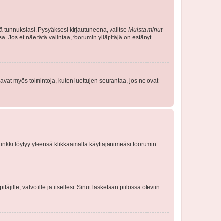
tä tunnuksiasi. Pysyäksesi kirjautuneena, valitse
Muista minut
-
sa. Jos et näe tätä valintaa, foorumin ylläpitäjä on estänyt
oavat myös toimintoja, kuten luettujen seurantaa, jos ne ovat
 linkki löytyy yleensä klikkaamalla käyttäjänimeäsi foorumin
äjille, valvojille ja itsellesi. Sinut lasketaan piilossa oleviin