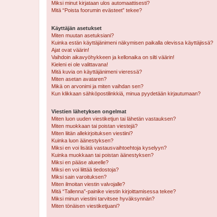
Miksi minut kirjataan ulos automaattisesti?
Mitä “Poista foorumin evästeet” tekee?
Käyttäjän asetukset
Miten muutan asetuksiani?
Kuinka estän käyttäjänimeni näkymisen paikalla olevissa käyttäjissä?
Ajat ovat väärin!
Vaihdoin aikavyöhykkeen ja kellonaika on silti väärin!
Kieleni ei ole valittavana!
Mitä kuvia on käyttäjänimeni vieressä?
Miten asetan avataren?
Mikä on arvonimi ja miten vaihdan sen?
Kun klikkaan sähköpostilinkkiä, minua pyydetään kirjautumaan?
Viestien lähetyksen ongelmat
Miten luon uuden viestiketjun tai lähetän vastauksen?
Miten muokkaan tai poistan viestejä?
Miten liitän allekirjoituksen viestiini?
Kuinka luon äänestyksen?
Miksi en voi lisätä vastausvaihtoehtoja kyselyyn?
Kuinka muokkaan tai poistan äänestyksen?
Miksi en pääse alueelle?
Miksi en voi liittää tiedostoja?
Miksi sain varoituksen?
Miten ilmoitan viestin valvojalle?
Mitä “Tallenna”-painike viestin kirjoittamisessa tekee?
Miksi minun viestini tarvitsee hyväksynnän?
Miten tönäisen viestiketjuani?