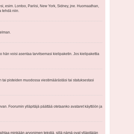
esi, esim. Lontoo, Pariisi, New York, Sidney, jne. Huomaathan,
a tehdä niin.
gelman.
ko hän voisi asentaa tarvitsemasi kielipaketin. Jos kielipakettia
en tai pisteiden muodossa viestimäärästäsi tai statuksestasi
 kuvan. Foorumin ylläpitäjä päättää otetaanko avataret käyttöön ja
i vaihtaa minkään arvonimen tekstiä, sillä nämä ovat ylläpitäjän