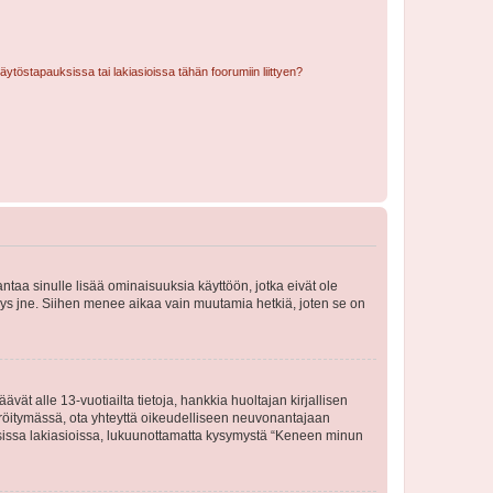
töstapauksissa tai lakiasioissa tähän foorumiin liittyen?
 antaa sinulle lisää ominaisuuksia käyttöön, jotka eivät ole
enyys jne. Siihen menee aikaa vain muutamia hetkiä, joten se on
vät alle 13-vuotiailta tietoja, hankkia huoltajan kirjallisen
teröitymässä, ota yhteyttä oikeudelliseen neuvonantajaan
isissa lakiasioissa, lukuunottamatta kysymystä “Keneen minun