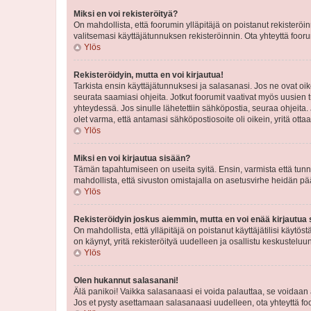
Miksi en voi rekisteröityä?
On mahdollista, että foorumin ylläpitäjä on poistanut rekisteröin
valitsemasi käyttäjätunnuksen rekisteröinnin. Ota yhteyttä foor
Ylös
Rekisteröidyin, mutta en voi kirjautua!
Tarkista ensin käyttäjätunnuksesi ja salasanasi. Jos ne ovat oik
seurata saamiasi ohjeita. Jotkut foorumit vaativat myös uusien tu
yhteydessä. Jos sinulle lähetettiin sähköpostia, seuraa ohjeita
olet varma, että antamasi sähköpostiosoite oli oikein, yritä ottaa
Ylös
Miksi en voi kirjautua sisään?
Tämän tapahtumiseen on useita syitä. Ensin, varmista että tunnuk
mahdollista, että sivuston omistajalla on asetusvirhe heidän pää
Ylös
Rekisteröidyin joskus aiemmin, mutta en voi enää kirjautua 
On mahdollista, että ylläpitäjä on poistanut käyttäjätilisi käytö
on käynyt, yritä rekisteröityä uudelleen ja osallistu keskusteluu
Ylös
Olen hukannut salasanani!
Älä panikoi! Vaikka salasanaasi ei voida palauttaa, se voidaan 
Jos et pysty asettamaan salasanaasi uudelleen, ota yhteyttä foo