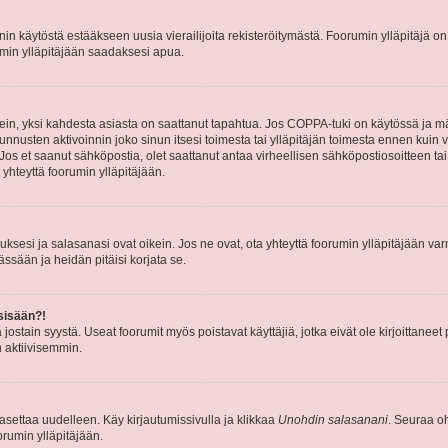
nin käytöstä estääkseen uusia vierailijoita rekisteröitymästä. Foorumin ylläpitäjä on v
umin ylläpitäjään saadaksesi apua.
ein, yksi kahdesta asiasta on saattanut tapahtua. Jos COPPA-tuki on käytössä ja määri
nnusten aktivoinnin joko sinun itsesi toimesta tai ylläpitäjän toimesta ennen kuin vo
. Jos et saanut sähköpostia, olet saattanut antaa virheellisen sähköpostiosoitteen t
 yhteyttä foorumin ylläpitäjään.
sesi ja salasanasi ovat oikein. Jos ne ovat, ota yhteyttä foorumin ylläpitäjään varmi
ssään ja heidän pitäisi korjata se.
sisään?!
stä jostain syystä. Useat foorumit myös poistavat käyttäjiä, jotka eivät ole kirjoitta
n aktiivisemmin.
asettaa uudelleen. Käy kirjautumissivulla ja klikkaa
Unohdin salasanani
. Seuraa oh
rumin ylläpitäjään.