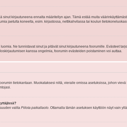
tää sinut kirjautuneena ennalta määritellyn ajan. Tämä estää muita väärinkäyttämäs
rumia jaetulta koneelta, esim. kirjastossa, nettikahvilassa tai koulun tietokoneluokas
luomia. Ne tunnistavat sinut ja pitävät sinut kirjautuneena foorumille. Evästeet tarj
i uloskirjautumisen kanssa ongelmia, foorumin evästeiden poistaminen voi auttaa.
n foorumin tietokantaan. Muokataksesi niitä, vieraile omissa asetuksissa, johon vievä
ntojasi.
yttäjissä?
isuuden valita
Piilota paikallaolo
. Ottamalla tämän asetuksen käyttöön näyt vain ylläpit