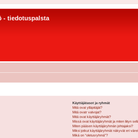
 - tiedotuspalsta
Käyttäjätasot ja ryhmät
Mitä ovat ylläpitäjät?
Mitä ovatr valvojat?
Mitä ovat käyttäjäryhmät?
Missä ovat käyttäjäryhmät ja miten liityn sel
Miten pääsen käyttäjäryhmän johtajaksi?
Miksi jotkut käyttäjäryhmät näkyvät eri värei
Mikä on “oletusryhmä”?