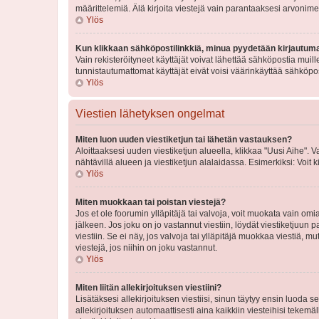
määrittelemiä. Älä kirjoita viestejä vain parantaaksesi arvonimeäs
Ylös
Kun klikkaan sähköpostilinkkiä, minua pyydetään kirjautum
Vain rekisteröityneet käyttäjät voivat lähettää sähköpostia muil
tunnistautumattomat käyttäjät eivät voisi väärinkäyttää sähköpo
Ylös
Viestien lähetyksen ongelmat
Miten luon uuden viestiketjun tai lähetän vastauksen?
Aloittaaksesi uuden viestiketjun alueella, klikkaa "Uusi Aihe". Va
nähtävillä alueen ja viestiketjun alalaidassa. Esimerkiksi: Voit kir
Ylös
Miten muokkaan tai poistan viestejä?
Jos et ole foorumin ylläpitäjä tai valvoja, voit muokata vain om
jälkeen. Jos joku on jo vastannut viestiin, löydät viestiketjuu
viestiin. Se ei näy, jos valvoja tai ylläpitäjä muokkaa viestiä,
viestejä, jos niihin on joku vastannut.
Ylös
Miten liitän allekirjoituksen viestiini?
Lisätäksesi allekirjoituksen viestiisi, sinun täytyy ensin luoda s
allekirjoituksen automaattisesti aina kaikkiin viesteihisi tekemäl