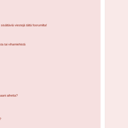
isältäviä viestejä tältä foorumilta!
sta tai vihamiehistä
aani aihetta?
a?