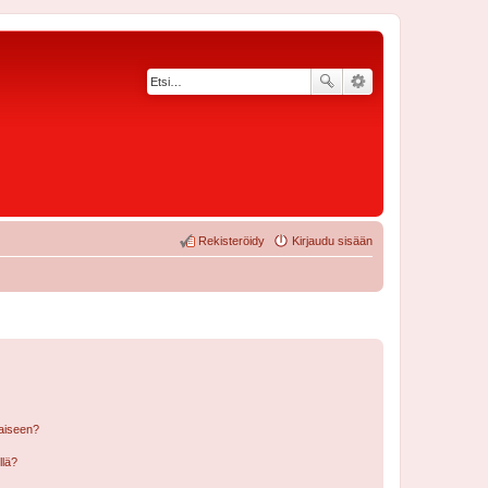
Rekisteröidy
Kirjaudu sisään
laiseen?
llä?