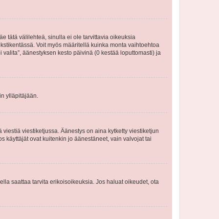
 tätä välilehteä, sinulla ei ole tarvittavia oikeuksia
 tekstikentässä. Voit myös määritellä kuinka monta vaihtoehtoa
 valita”, äänestyksen kesto päivinä (0 kestää loputtomasti) ja
n ylläpitäjään.
iestiä viestiketjussa. Äänestys on aina kytketty viestiketjun
käyttäjät ovat kuitenkin jo äänestäneet, vain valvojat tai
eella saattaa tarvita erikoisoikeuksia. Jos haluat oikeudet, ota