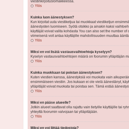
viestinkirjoituslomakkeessa.
Ylös
Kuinka luon äänestyksen?
Kun kirjoitat uuta viestiketjua tai muokkaat viestiketjun ensimmäi
äänestysten luomiseen. Syötä otsikko ja ainakin kaksi vaihtoehto
käyttäjät voivat valita kohdasta You can also set the number of
viimeisenä voit antaa käyttäjille mahdollisuuden muuttaa ääntä
Ylös
Miksi en voi lisätä vastausvaihtoehtoja kyselyyn?
Kyselyn vastausvaihtoehtojen määrä on foorumin ylläpitäjän määr
Ylös
Kuinka muokkaan tai poistan äänestyksen?
Kuten viestien kanssa, äänestyksiä voi muokata vain alkuperäine
ensimmäiseen viestiin. Jos kukaan ei ole vielä äänestänyt, käyt
ylläpitäjät voivat muokata tai poistaa sen. Tämä estää äänest
Ylös
Miksi en pääse alueelle?
Jotkin alueet saattavat olla rajattu vain tietyille käyttäjille tai
yhteyttä foorumin valvojaan tai ylläpitäjään.
Ylös
Miksi en voi liittää tiedostoja?