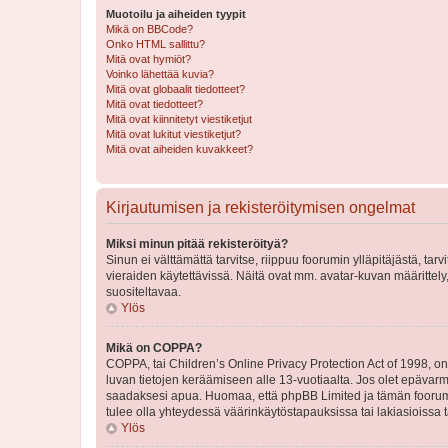
Muotoilu ja aiheiden tyypit
Mikä on BBCode?
Onko HTML sallittu?
Mitä ovat hymiöt?
Voinko lähettää kuvia?
Mitä ovat globaalit tiedotteet?
Mitä ovat tiedotteet?
Mitä ovat kiinnitetyt viestiketjut
Mitä ovat lukitut viestiketjut?
Mitä ovat aiheiden kuvakkeet?
Kirjautumisen ja rekisteröitymisen ongelmat
Miksi minun pitää rekisteröityä?
Sinun ei välttämättä tarvitse, riippuu foorumin ylläpitäjästä, tar
vieraiden käytettävissä. Näitä ovat mm. avatar-kuvan määrittely,
suositeltavaa.
Ylös
Mikä on COPPA?
COPPA, tai Children’s Online Privacy Protection Act of 1998, on y
luvan tietojen keräämiseen alle 13-vuotiaalta. Jos olet epävarm
saadaksesi apua. Huomaa, että phpBB Limited ja tämän foorumin
tulee olla yhteydessä väärinkäytöstapauksissa tai lakiasioissa t
Ylös