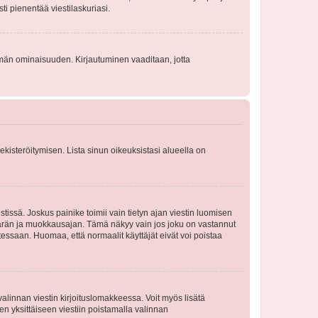
sti pienentää viestilaskuriasi.
 tämän ominaisuuden. Kirjautuminen vaaditaan, jotta
 rekisteröitymisen. Lista sinun oikeuksistasi alueella on
tissä. Joskus painike toimii vain tietyn ajan viestin luomisen
umäärän ja muokkausajan. Tämä näkyy vain jos joku on vastannut
tessaan. Huomaa, että normaalit käyttäjät eivät voi poistaa
valinnan viestin kirjoituslomakkeessa. Voit myös lisätä
isen yksittäiseen viestiin poistamalla valinnan