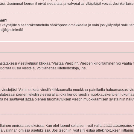
i. Useimmat foorumit eivät siedä tätä ja valvojat tai ylläpitäjät voivat yksinkertaise
aan?
le käyttäjille sisäänrakennetulla sähköpostilomakkeella ja vain jos ylläpitäjä sallii
stijärjestelmää.
stataksesi viestiketjuun klikkaa "Vastaa Viestiin". Viestien kirjoittaminen voi vaatia
joittaa uusia viestejä, Voit lähettää liitetiedostoja, jne.
ia viestejäsi. Voit muokata viestiä klikkaamalla muokkaa-painiketta haluamassasi vies
n palatessasi pienen tekstin viestisi alla, joka kertoo viestin muokkauskertojen luk
 mutta he saattavat jättää pienen huomautuksen viestin muokkaamisen syistä niin halu
ellainen omissa asetuksissa. Kun olet luonut sellaisen, voit valita
Lisää allekirjoitus
-
lä valinnan omissa asetuksissa. Jos teet niin, voit silti estää allekirjoituksen liittäm