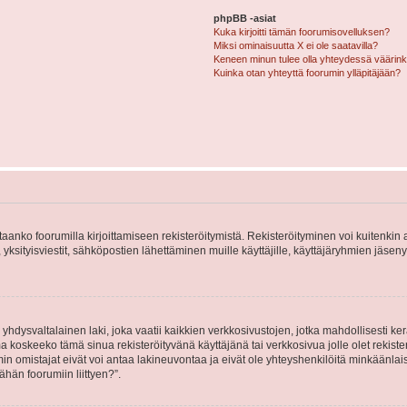
phpBB -asiat
Kuka kirjoitti tämän foorumisovelluksen?
Miksi ominaisuutta X ei ole saatavilla?
Keneen minun tulee olla yhteydessä väärinkäy
Kuinka otan yhteyttä foorumin ylläpitäjään?
vitaanko foorumilla kirjoittamiseen rekisteröitymistä. Rekisteröityminen voi kuitenkin
 yksityisviestit, sähköpostien lähettäminen muille käyttäjille, käyttäjäryhmien jäs
hdysvaltalainen laki, joka vaatii kaikkien verkkosivustojen, jotka mahdollisesti kerää
a koskeeko tämä sinua rekisteröityvänä käyttäjänä tai verkkosivua jolle olet rekis
 omistajat eivät voi antaa lakineuvontaa ja eivät ole yhteyshenkilöitä minkäänla
ähän foorumiin liittyen?”.