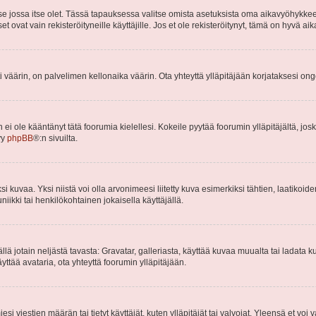
 se jossa itse olet. Tässä tapauksessa valitse omista asetuksista oma aikavyöhykke
vat vain rekisteröityneille käyttäjille. Jos et ole rekisteröitynyt, tämä on hyvä aik
i väärin, on palvelimen kellonaika väärin. Ota yhteyttä ylläpitäjään korjataksesi on
an ei ole kääntänyt tätä foorumia kielellesi. Kokeile pyytää foorumin ylläpitäjältä, jos
yy
phpBB
®:n sivuilta.
 kuvaa. Yksi niistä voi olla arvonimeesi liitetty kuva esimerkiksi tähtien, laatikoid
iikki tai henkilökohtainen jokaisella käyttäjällä.
mällä jotain neljästä tavasta: Gravatar, galleriasta, käyttää kuvaa muualta tai ladata
äyttää avataria, ota yhteyttä foorumin ylläpitäjään.
iesi viestien määrän tai tietyt käyttäjät, kuten ylläpitäjät tai valvojat. Yleensä et vo