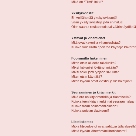
Mikä on “Tiimi” linkki?
Yksityisviestit
En voi lähettää yksityisviestejä!
Saan yksityisviestejä joita en halua!
Olen saanut roskapostia tai väärinkäytöksiä s
Ystävät ja vihamiehet
Mitä ovat kaveri ja vihamieslistat?
Kuinka voin lisätä / poistaa käyttäjiä kaverei
Foorumilta hakeminen
Miten etsin alueelta tai alueilta?
Miksi hakuni ei löytänyt mitään?
Miksi haku johti tyhjään sivuun!?
Miten etsin käyttäjiä?
Miten löydän omat viestini ja viestiketjuni?
Seuraaminen ja kirjanmerkit
Mikä ero on kirjanmerkillä ja tilaamisella?
Kuinka teen kirjanmerkin tai seuraan haluam
Kuinka tilaan haluamani alueen?
Kuinka poistan tilaukseni?
Liitetiedostot
Mitkä liitetiedostot ovat sallittuja tällä alueell
Mistä löydän lähettämäni liitetiedostot?