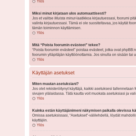
Ylös
Miksi minut kirjataan ulos automaattisesti?
Jos et valitse
Muista minut
-laatikkoa kirjautuessasi, foorumi pi
valinta kirjautuessasi. Tämä ei ole suositeltavaa, jos käytät foo
tämän toiminnon käyttämisen.
Ylös
Mitä “Poista foorumin evästeet” tekee?
“Poista foorumin evästeet” poistaa evästeet, jotka ovat phpBB:n 
foorumin ylläpitäjän käyttöönottamia. Jos sinulla on sisään ta
Ylös
Käyttäjän asetukset
Miten muutan asetuksiani?
Jos olet rekisteröitynyt käyttäjä, kaikki asetuksesi tallennetaa
sivujen ylälaidassa. Tätä kautta voit muokata asetuksiasi ja vali
Ylös
Kuinka estän käyttäjänimeni näkymisen paikalla olevissa kä
Omissa asetuksissasi, “Asetukset”-välilehdellä, löydät mahdoll
käyttäjiin.
Ylös