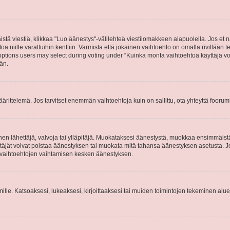
stä viestiä, klikkaa "Luo äänestys"-välilehteä viestilomakkeen alapuolella. Jos et näe
a niille varattuihin kenttiin. Varmista että jokainen vaihtoehto on omalla rivillään
 options users may select during voting under “Kuinka monta vaihtoehtoa käyttäjä voi
än.
ittelemä. Jos tarvitset enemmän vaihtoehtoja kuin on sallittu, ota yhteyttä foorumi
n lähettäjä, valvoja tai ylläpitäjä. Muokataksesi äänestystä, muokkaa ensimmäistä v
täjät voivat poistaa äänestyksen tai muokata mitä tahansa äänestyksen asetusta. Jos 
ysvaihtoehtojen vaihtamisen kesken äänestyksen.
 ryhmille. Katsoaksesi, lukeaksesi, kirjoittaaksesi tai muiden toimintojen tekeminen alu