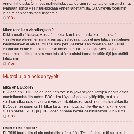
ennen lähetystä. On myös mahdollista, että foorumin ylläpitäjä on siirtänyt sinut
ryhmään, jonka viestit tarkistetaan ennen lähettämistä. Ota yhteyttä foorumin
ylläpitäjään saadaksesi lisätietoja.
Ylös
Miten tönäisen viestiketjuani?
Klikkaamalla “Tönaise viestiä” -linkkiä, kun katselet sitä, voit “tönäistä”
viestiketjua alueen ensimmäisen sivun yläosaan. Jos et näe tätä, viestiketjujen
tönäiseminen ei ole sallittua tai aika joka viestiketjujen tönäisemisen välillä
vaaditaan ei ole vielä kulunut. On myös mahdollista nostaa viestiketjua
vastaamalla siihen, mutta varmista että noudatat foorumin sääntöjä jos päätät
tehdä niin.
Ylös
Muotoilu ja aiheiden tyypit
Mikä on BBCode?
BBCode on HTML-kielen tapainen toteutus, joka tarjoaa tiettyjen viestin osien
muotoilumahdollisuuden. BBCoden käytöstä päättää ylläpitäjä, mutta se
voidaan ottaa pois käytöstä myös viestikohtaisesti viestin kirjoituslomakkeella.
BBCode itsessään on HTML:n kaltainen, mutta tagit käyttävät < ja > merkkien
sijaan hakasulkuja [ ja ]. BBCoden oppaan löydät viestinlähetyssivun kautta.
Ylös
Onko HTML sallittu?
Ei. Tällä foorumilla ei ole mahdollista lähettää HTML:ää siten, että se toimisi