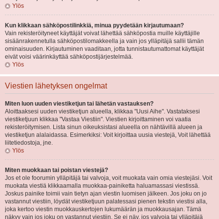
Ylös
Kun klikkaan sähköpostilinkkiä, minua pyydetään kirjautumaan?
Vain rekisteröityneet käyttäjät voivat lähettää sähköpostia muille käyttäjille
sisäänrakennetulla sähköpostilomakkeella ja vain jos ylläpitäjä sallii tämän
ominaisuuden. Kirjautuminen vaaditaan, jotta tunnistautumattomat käyttäjät
eivät voisi väärinkäyttää sähköpostijärjestelmää.
Ylös
Viestien lähetyksen ongelmat
Miten luon uuden viestiketjun tai lähetän vastauksen?
Aloittaaksesi uuden viestiketjun alueella, klikkaa "Uusi Aihe". Vastataksesi
viestiketjuun klikkaa "Vastaa Viestiin". Viestien kirjoittaminen voi vaatia
rekisteröitymisen. Lista sinun oikeuksistasi alueella on nähtävillä alueen ja
viestiketjun alalaidassa. Esimerkiksi: Voit kirjoittaa uusia viestejä, Voit lähettää
liitetiedostoja, jne.
Ylös
Miten muokkaan tai poistan viestejä?
Jos et ole foorumin ylläpitäjä tai valvoja, voit muokata vain omia viestejäsi. Voit
muokata viestiä klikkaamalla muokkaa-painiketta haluamassasi viestissä.
Joskus painike toimii vain tietyn ajan viestin luomisen jälkeen. Jos joku on jo
vastannut viestiin, löydät viestiketjuun palatessasi pienen tekstin viestisi alla,
joka kertoo viestin muokkauskertojen lukumäärän ja muokkausajan. Tämä
näkyy vain jos joku on vastannut viestiin. Se ei näy, jos valvoja tai ylläpitäjä