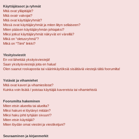
Käyttäjätasot ja ryhmät
Mitä ovat ylläpitäjät?
Mitä ovatr valvojat?
Mitä ovat käyttäjäryhmät?
Missä ovat käyttäjäryhmät ja miten liityn sellaiseen?
Miten pääsen käyttäjäryhmän johtajaksi?
Miksi jotkut käyttäjäryhmät näkyvät eri väreillä?
Mikä on “oletusryhmä”?
Mikä on “Tiimi” linkki?
Yksityisviestit
En voi lähettää yksityisviestejä!
Saan yksityisviestejä joita en halua!
Olen saanut roskapostia tai väärinkäytöksiä sisältäviä viestejä tältä foorumilta!
Ystävät ja vihamiehet
Mitä ovat kaveri ja vihamieslistat?
Kuinka voin lisätä / poistaa käyttäjiä kavereista tai vihamiehistä
Foorumilta hakeminen
Miten etsin alueelta tai alueilta?
Miksi hakuni ei löytänyt mitään?
Miksi haku johti tyhjään sivuun!?
Miten etsin käyttäjiä?
Miten löydän omat viestini ja viestiketjuni?
Seuraaminen ja kirjanmerkit