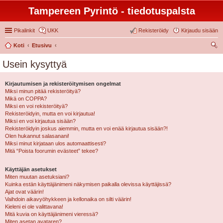
Tampereen Pyrintö - tiedotuspalsta
Pikalinkit
UKK
Rekisteröidy
Kirjaudu sisään
Koti
Etusivu
tsi
Usein kysyttyä
Kirjautumisen ja rekisteröitymisen ongelmat
Miksi minun pitää rekisteröityä?
Mikä on COPPA?
Miksi en voi rekisteröityä?
Rekisteröidyin, mutta en voi kirjautua!
Miksi en voi kirjautua sisään?
Rekisteröidyin joskus aiemmin, mutta en voi enää kirjautua sisään?!
Olen hukannut salasanani!
Miksi minut kirjataan ulos automaattisesti?
Mitä “Poista foorumin evästeet” tekee?
Käyttäjän asetukset
Miten muutan asetuksiani?
Kuinka estän käyttäjänimeni näkymisen paikalla olevissa käyttäjissä?
Ajat ovat väärin!
Vaihdoin aikavyöhykkeen ja kellonaika on silti väärin!
Kieleni ei ole valittavana!
Mitä kuvia on käyttäjänimeni vieressä?
Miten asetan avataren?