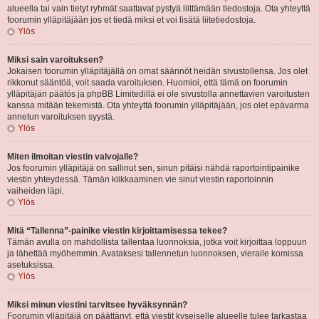
alueella tai vain tietyt ryhmät saattavat pystyä liittämään tiedostoja. Ota yhteyttä
foorumin ylläpitäjään jos et tiedä miksi et voi lisätä liitetiedostoja.
Ylös
Miksi sain varoituksen?
Jokaisen foorumin ylläpitäjällä on omat säännöt heidän sivustollensa. Jos olet
rikkonut sääntöä, voit saada varoituksen. Huomioi, että tämä on foorumin
ylläpitäjän päätös ja phpBB Limitedillä ei ole sivustolla annettavien varoitusten
kanssa mitään tekemistä. Ota yhteyttä foorumin ylläpitäjään, jos olet epävarma
annetun varoituksen syystä.
Ylös
Miten ilmoitan viestin valvojalle?
Jos foorumin ylläpitäjä on sallinut sen, sinun pitäisi nähdä raportointipainike
viestin yhteydessä. Tämän klikkaaminen vie sinut viestin raportoinnin
vaiheiden läpi.
Ylös
Mitä “Tallenna”-painike viestin kirjoittamisessa tekee?
Tämän avulla on mahdollista tallentaa luonnoksia, jotka voit kirjoittaa loppuun
ja lähettää myöhemmin. Avataksesi tallennetun luonnoksen, vieraile komissa
asetuksissa.
Ylös
Miksi minun viestini tarvitsee hyväksynnän?
Foorumin ylläpitäjä on päättänyt, että viestit kyseiselle alueelle tulee tarkastaa