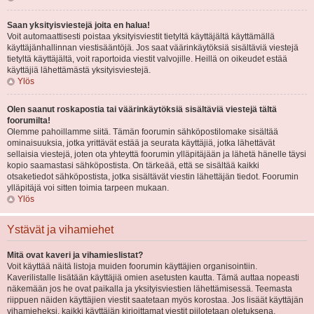
Saan yksityisviestejä joita en halua!
Voit automaattisesti poistaa yksityisviestit tietyltä käyttäjältä käyttämällä
käyttäjänhallinnan viestisääntöjä. Jos saat väärinkäytöksiä sisältäviä viestejä
tietyltä käyttäjältä, voit raportoida viestit valvojille. Heillä on oikeudet estää
käyttäjiä lähettämästä yksityisviestejä.
Ylös
Olen saanut roskapostia tai väärinkäytöksiä sisältäviä viestejä tältä
foorumilta!
Olemme pahoillamme siitä. Tämän foorumin sähköpostilomake sisältää
ominaisuuksia, jotka yrittävät estää ja seurata käyttäjiä, jotka lähettävät
sellaisia viestejä, joten ota yhteyttä foorumin ylläpitäjään ja lähetä hänelle täysi
kopio saamastasi sähköpostista. On tärkeää, että se sisältää kaikki
otsaketiedot sähköpostista, jotka sisältävät viestin lähettäjän tiedot. Foorumin
ylläpitäjä voi sitten toimia tarpeen mukaan.
Ylös
Ystävät ja vihamiehet
Mitä ovat kaveri ja vihamieslistat?
Voit käyttää näitä listoja muiden foorumin käyttäjien organisointiin.
Kaverilistalle lisätään käyttäjiä omien asetusten kautta. Tämä auttaa nopeasti
näkemään jos he ovat paikalla ja yksityisviestien lähettämisessä. Teemasta
riippuen näiden käyttäjien viestit saatetaan myös korostaa. Jos lisäät käyttäjän
vihamieheksi, kaikki käyttäjän kirjoittamat viestit piilotetaan oletuksena.