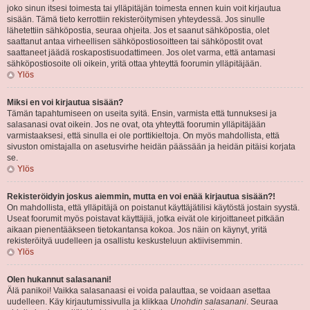
joko sinun itsesi toimesta tai ylläpitäjän toimesta ennen kuin voit kirjautua
sisään. Tämä tieto kerrottiin rekisteröitymisen yhteydessä. Jos sinulle
lähetettiin sähköpostia, seuraa ohjeita. Jos et saanut sähköpostia, olet
saattanut antaa virheellisen sähköpostiosoitteen tai sähköpostit ovat
saattaneet jäädä roskapostisuodattimeen. Jos olet varma, että antamasi
sähköpostiosoite oli oikein, yritä ottaa yhteyttä foorumin ylläpitäjään.
Ylös
Miksi en voi kirjautua sisään?
Tämän tapahtumiseen on useita syitä. Ensin, varmista että tunnuksesi ja
salasanasi ovat oikein. Jos ne ovat, ota yhteyttä foorumin ylläpitäjään
varmistaaksesi, että sinulla ei ole porttikieltoja. On myös mahdollista, että
sivuston omistajalla on asetusvirhe heidän päässään ja heidän pitäisi korjata
se.
Ylös
Rekisteröidyin joskus aiemmin, mutta en voi enää kirjautua sisään?!
On mahdollista, että ylläpitäjä on poistanut käyttäjätilisi käytöstä jostain syystä.
Useat foorumit myös poistavat käyttäjiä, jotka eivät ole kirjoittaneet pitkään
aikaan pienentääkseen tietokantansa kokoa. Jos näin on käynyt, yritä
rekisteröityä uudelleen ja osallistu keskusteluun aktiivisemmin.
Ylös
Olen hukannut salasanani!
Älä panikoi! Vaikka salasanaasi ei voida palauttaa, se voidaan asettaa
uudelleen. Käy kirjautumissivulla ja klikkaa
Unohdin salasanani
. Seuraa