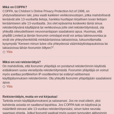
Mikä on COPPA?
COPPA, tai Children’s Online Privacy Protection Act of 1998, on
yhdysvaltalainen laki, joka vaatii kaikkien verkkosivustojen, jotka mahdollisesti
keräävät alle 13-vuotiailta tietoja, hankkia huoltajan kirjallisen luvan tietojen
keräämiseen alle 13-vuotiaalta. Jos olet epävarma koskeeko tämä sinua
rekisteröityvänä käyttäjänä tai verkkosivua jolle olet rekisteröitymässä, ota
yhteyttä oikeudelliseen neuvonantajaan saadaksesi apua. Huomaa, että
phpBB Limited ja tämän foorumin omistajat eivät voi antaa lakineuvontaa ja
eivät ole yhteyshenkilöitä minkäänlaisissa lakiasioissa, lukuunottamatta
kysymystä “Keneen minun tulee olla yhteydessä väärinkäytöstapauksissa tai
lakiasioissa tähän foorumiin liittyen?”.
Ylös
Miksi en voi rekisteröityä?
On mahdollista, että foorumin ylläpitäjä on poistanut rekisteröinnin käytöstä
estääkseen uusia vierailijoita rekisteröitymästä. Foorumin ylläpitäjä on voinut
myös asettaa porttikiellon IP-osoitteellesi tai estänyt valitsemasi
käyttäjätunnuksen rekisteröinnin. Ota yhteyttä foorumin ylläpitäjään saadaksesi
apua.
Ylös
Rekisteröidyin, mutta en voi kirjautua!
Tarkista ensin käyttäjätunnuksesi ja salasanasi. Jos ne ovat oikein, yksi
kahdesta asiasta on saattanut tapahtua. Jos COPPA-tuki on käytössä ja
määrittelit olevasi alle 13-vuotias rekisteröityessäsi, sinun tulee seurata
saamiasi ohjeita. Jotkut foorumit vaativat myös uusien tunnusten aktivoinnin