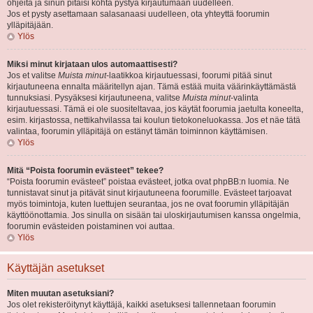
ohjeita ja sinun pitäisi kohta pystyä kirjautumaan uudelleen.
Jos et pysty asettamaan salasanaasi uudelleen, ota yhteyttä foorumin
ylläpitäjään.
Ylös
Miksi minut kirjataan ulos automaattisesti?
Jos et valitse
Muista minut
-laatikkoa kirjautuessasi, foorumi pitää sinut
kirjautuneena ennalta määritellyn ajan. Tämä estää muita väärinkäyttämästä
tunnuksiasi. Pysyäksesi kirjautuneena, valitse
Muista minut
-valinta
kirjautuessasi. Tämä ei ole suositeltavaa, jos käytät foorumia jaetulta koneelta,
esim. kirjastossa, nettikahvilassa tai koulun tietokoneluokassa. Jos et näe tätä
valintaa, foorumin ylläpitäjä on estänyt tämän toiminnon käyttämisen.
Ylös
Mitä “Poista foorumin evästeet” tekee?
“Poista foorumin evästeet” poistaa evästeet, jotka ovat phpBB:n luomia. Ne
tunnistavat sinut ja pitävät sinut kirjautuneena foorumille. Evästeet tarjoavat
myös toimintoja, kuten luettujen seurantaa, jos ne ovat foorumin ylläpitäjän
käyttöönottamia. Jos sinulla on sisään tai uloskirjautumisen kanssa ongelmia,
foorumin evästeiden poistaminen voi auttaa.
Ylös
Käyttäjän asetukset
Miten muutan asetuksiani?
Jos olet rekisteröitynyt käyttäjä, kaikki asetuksesi tallennetaan foorumin