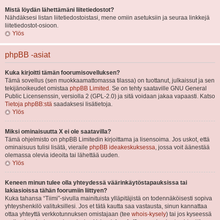
Mistä löydän lähettämäni liitetiedostot?
Nähdäksesi listan liitetiedostoistasi, mene omiin asetuksiin ja seuraa linkkejä
liitetiedostot-osioon.
Ylös
phpBB -asiat
Kuka kirjoitti tämän foorumisovelluksen?
Tämä sovellus (sen muokkaamattomassa tilassa) on tuottanut, julkaissut ja sen
tekijänoikeudet omistaa
phpBB Limited
. Se on tehty saataville GNU General
Public Licensenssin, versiolla 2 (GPL-2.0) ja sitä voidaan jakaa vapaasti. Katso
Tietoja phpBB:stä
saadaksesi lisätietoja.
Ylös
Miksi ominaisuutta X ei ole saatavilla?
Tämä ohjelmisto on phpBB Limitedin kirjoittama ja lisensoima. Jos uskot, että
ominaisuus tulisi lisätä, vieraile
phpBB ideakeskuksessa
, jossa voit äänestää
olemassa olevia ideoita tai lähettää uuden.
Ylös
Keneen minun tulee olla yhteydessä väärinkäytöstapauksissa tai
lakiasioissa tähän foorumiin liittyen?
Kuka tahansa “Tiimi”-sivulla mainituista ylläpitäjistä on todennäköisesti sopiva
yhteyshenkilö valituksillesi. Jos et tätä kautta saa vastausta, sinun kannattaa
ottaa yhteyttä verkkotunnuksen omistajaan (tee
whois-kysely
) tai jos kyseessä