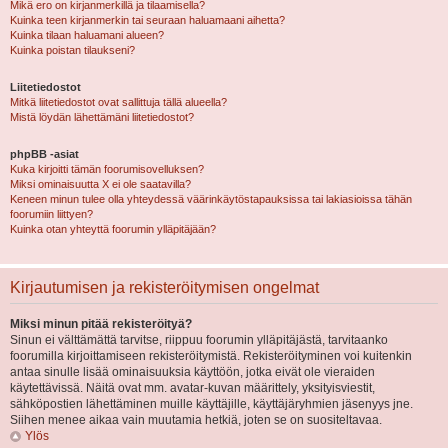
Mikä ero on kirjanmerkillä ja tilaamisella?
Kuinka teen kirjanmerkin tai seuraan haluamaani aihetta?
Kuinka tilaan haluamani alueen?
Kuinka poistan tilaukseni?
Liitetiedostot
Mitkä liitetiedostot ovat sallittuja tällä alueella?
Mistä löydän lähettämäni liitetiedostot?
phpBB -asiat
Kuka kirjoitti tämän foorumisovelluksen?
Miksi ominaisuutta X ei ole saatavilla?
Keneen minun tulee olla yhteydessä väärinkäytöstapauksissa tai lakiasioissa tähän
foorumiin liittyen?
Kuinka otan yhteyttä foorumin ylläpitäjään?
Kirjautumisen ja rekisteröitymisen ongelmat
Miksi minun pitää rekisteröityä?
Sinun ei välttämättä tarvitse, riippuu foorumin ylläpitäjästä, tarvitaanko
foorumilla kirjoittamiseen rekisteröitymistä. Rekisteröityminen voi kuitenkin
antaa sinulle lisää ominaisuuksia käyttöön, jotka eivät ole vieraiden
käytettävissä. Näitä ovat mm. avatar-kuvan määrittely, yksityisviestit,
sähköpostien lähettäminen muille käyttäjille, käyttäjäryhmien jäsenyys jne.
Siihen menee aikaa vain muutamia hetkiä, joten se on suositeltavaa.
Ylös