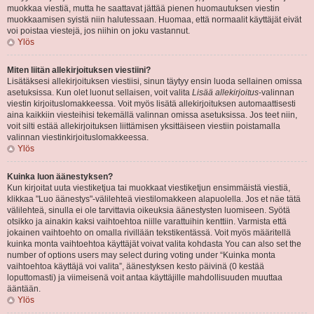
muokkaa viestiä, mutta he saattavat jättää pienen huomautuksen viestin
muokkaamisen syistä niin halutessaan. Huomaa, että normaalit käyttäjät eivät
voi poistaa viestejä, jos niihin on joku vastannut.
Ylös
Miten liitän allekirjoituksen viestiini?
Lisätäksesi allekirjoituksen viestiisi, sinun täytyy ensin luoda sellainen omissa
asetuksissa. Kun olet luonut sellaisen, voit valita
Lisää allekirjoitus
-valinnan
viestin kirjoituslomakkeessa. Voit myös lisätä allekirjoituksen automaattisesti
aina kaikkiin viesteihisi tekemällä valinnan omissa asetuksissa. Jos teet niin,
voit silti estää allekirjoituksen liittämisen yksittäiseen viestiin poistamalla
valinnan viestinkirjoituslomakkeessa.
Ylös
Kuinka luon äänestyksen?
Kun kirjoitat uuta viestiketjua tai muokkaat viestiketjun ensimmäistä viestiä,
klikkaa "Luo äänestys"-välilehteä viestilomakkeen alapuolella. Jos et näe tätä
välilehteä, sinulla ei ole tarvittavia oikeuksia äänestysten luomiseen. Syötä
otsikko ja ainakin kaksi vaihtoehtoa niille varattuihin kenttiin. Varmista että
jokainen vaihtoehto on omalla rivillään tekstikentässä. Voit myös määritellä
kuinka monta vaihtoehtoa käyttäjät voivat valita kohdasta You can also set the
number of options users may select during voting under “Kuinka monta
vaihtoehtoa käyttäjä voi valita”, äänestyksen kesto päivinä (0 kestää
loputtomasti) ja viimeisenä voit antaa käyttäjille mahdollisuuden muuttaa
ääntään.
Ylös