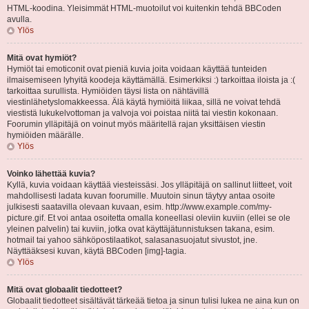
HTML-koodina. Yleisimmät HTML-muotoilut voi kuitenkin tehdä BBCoden
avulla.
Ylös
Mitä ovat hymiöt?
Hymiöt tai emoticonit ovat pieniä kuvia joita voidaan käyttää tunteiden
ilmaisemiseen lyhyitä koodeja käyttämällä. Esimerkiksi :) tarkoittaa iloista ja :(
tarkoittaa surullista. Hymiöiden täysi lista on nähtävillä
viestinlähetyslomakkeessa. Älä käytä hymiöitä liikaa, sillä ne voivat tehdä
viestistä lukukelvottoman ja valvoja voi poistaa niitä tai viestin kokonaan.
Foorumin ylläpitäjä on voinut myös määritellä rajan yksittäisen viestin
hymiöiden määrälle.
Ylös
Voinko lähettää kuvia?
Kyllä, kuvia voidaan käyttää viesteissäsi. Jos ylläpitäjä on sallinut liitteet, voit
mahdollisesti ladata kuvan foorumille. Muutoin sinun täytyy antaa osoite
julkisesti saatavilla olevaan kuvaan, esim. http://www.example.com/my-
picture.gif. Et voi antaa osoitetta omalla koneellasi oleviin kuviin (ellei se ole
yleinen palvelin) tai kuviin, jotka ovat käyttäjätunnistuksen takana, esim.
hotmail tai yahoo sähköpostilaatikot, salasanasuojatut sivustot, jne.
Näyttääksesi kuvan, käytä BBCoden [img]-tagia.
Ylös
Mitä ovat globaalit tiedotteet?
Globaalit tiedotteet sisältävät tärkeää tietoa ja sinun tulisi lukea ne aina kun on