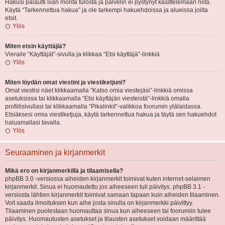
Hakusi palautti liian monta tulosta ja palvelin ei pystynyt käsittelemään niitä.
Käytä “Tarkennettua hakua” ja ole tarkempi hakuehdoissa ja alueissa joilta
etsit.
Ylös
Miten etsin käyttäjiä?
Vieraile “Käyttäjät”-sivulla ja klikkaa “Etsi käyttäjä”-linkkiä.
Ylös
Miten löydän omat viestini ja viestiketjuni?
Omat viestisi näet klikkaamalla “Katso omia viestejäsi”-linkkiä omissa
asetuksissa tai klikkaamalla “Etsi käyttäjän viesteistä”-linkkiä omalla
profiilisivullasi tai klikkaamalla “Pikalinkit”-valikkoa foorumin ylälaidassa.
Etsiäksesi omia viestiketjuja, käytä tarkennettua hakua ja täytä sen hakuehdot
haluamallasi tavalla.
Ylös
Seuraaminen ja kirjanmerkit
Mikä ero on kirjanmerkillä ja tilaamisella?
phpBB 3.0 -versiossa aiheiden kirjanmerkit toimivat kuten internet-selaimen
kirjanmerkit. Sinua ei huomautettu jos aiheeseen tuli päivitys. phpBB 3.1 -
versiosta lähtien kirjanmerkit toimivat samaan tapaan kuin aiheiden tilaaminen.
Voit saada ilmoituksen kun aihe josta sinulla on kirjanmerkki päivittyy.
Tilaaminen puolestaan huomauttaa sinua kun aiheeseen tai foorumiin tulee
päivitys. Huomautusten asetukset ja tilausten asetukset voidaan määrittää