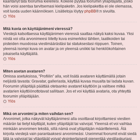
kääntänyt tätä foorumia kielellesi. Kokeile pyytää foorumin ylläpitäjältä, josko
hän voisi asentaa tarvitsemasi kielipaketin. Jos kielipakettia ei ole olemassa,
voit luoda uuden käännöksen. Lisätietoja löytyy
phpBB
®:n sivuilta.
Ylös
Mitä kuvia on käyttäjänimeni vieressä?
Viestejä katsottaessa käyttäjänimen vieressä saattaa näkyä kaksi kuvaa. Yksi
niistä voi olla arvonimeesi liitetty kuva esimerkiksi tähtien, laatikoiden tai
pisteiden muodossa viestimäärästäsi tai statuksestasi riippuen. Toinen,
yleensä isompi kuva on avatar ja on yleensä uniikki tai henkilökohtainen
jokaisella käyttäjällä.
Ylös
Miten asetan avataren?
Omissa asetuksissa, “Profiilin” alla, voit lisätä avataren käyttämällä jotain
neljästä tavasta: Gravatar, galleriasta, käyttää kuvaa muualta tai ladata kuvan.
Foorumin ylläpitäjä päättää otetaanko avataret käyttöön ja valitsee mitkä
avatarien käyttöönottotavat sallitaan. Jos et voi käyttää avataria, ota yhteyttä
foorumin ylläpitäjään.
Ylös
Mikä on arvonimi ja miten vaihdan sen?
Arvonimet, jotka näkyvät käyttäjänimesi alla osoittavat kirjoittamiesi viestien
määrän tai tietyt käyttäjät, kuten ylläpitäjät tai valvojat. Yleensä et voi vaihtaa
minkään arvonimen tekstiä, sillä nämä ovat ylläpitäjän määrittelemiä. Älä
kirjoita viestejä vain parantaaksesi arvonimeäsi. Useimmat foorumit eivät siedä
tätä ja valvojat tai ylläpitäjät voivat yksinkertaisesti pienentää viestilaskuriasi.