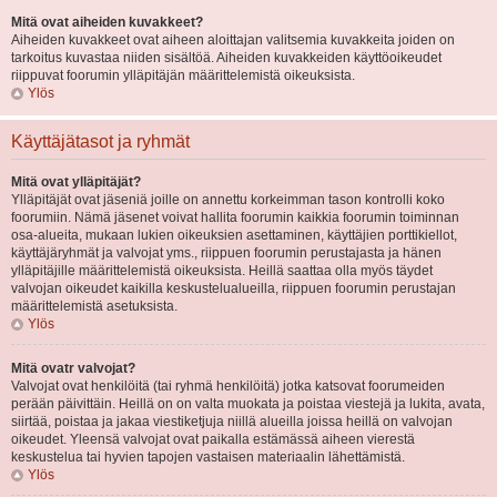
Mitä ovat aiheiden kuvakkeet?
Aiheiden kuvakkeet ovat aiheen aloittajan valitsemia kuvakkeita joiden on
tarkoitus kuvastaa niiden sisältöä. Aiheiden kuvakkeiden käyttöoikeudet
riippuvat foorumin ylläpitäjän määrittelemistä oikeuksista.
Ylös
Käyttäjätasot ja ryhmät
Mitä ovat ylläpitäjät?
Ylläpitäjät ovat jäseniä joille on annettu korkeimman tason kontrolli koko
foorumiin. Nämä jäsenet voivat hallita foorumin kaikkia foorumin toiminnan
osa-alueita, mukaan lukien oikeuksien asettaminen, käyttäjien porttikiellot,
käyttäjäryhmät ja valvojat yms., riippuen foorumin perustajasta ja hänen
ylläpitäjille määrittelemistä oikeuksista. Heillä saattaa olla myös täydet
valvojan oikeudet kaikilla keskustelualueilla, riippuen foorumin perustajan
määrittelemistä asetuksista.
Ylös
Mitä ovatr valvojat?
Valvojat ovat henkilöitä (tai ryhmä henkilöitä) jotka katsovat foorumeiden
perään päivittäin. Heillä on on valta muokata ja poistaa viestejä ja lukita, avata,
siirtää, poistaa ja jakaa viestiketjuja niillä alueilla joissa heillä on valvojan
oikeudet. Yleensä valvojat ovat paikalla estämässä aiheen vierestä
keskustelua tai hyvien tapojen vastaisen materiaalin lähettämistä.
Ylös