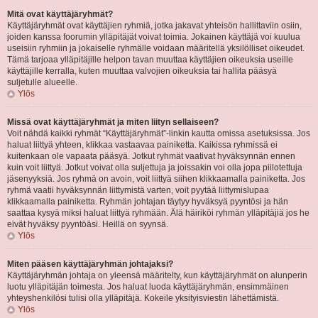
Mitä ovat käyttäjäryhmät?
Käyttäjäryhmät ovat käyttäjien ryhmiä, jotka jakavat yhteisön hallittaviin osiin,
joiden kanssa foorumin ylläpitäjät voivat toimia. Jokainen käyttäjä voi kuulua
useisiin ryhmiin ja jokaiselle ryhmälle voidaan määritellä yksilölliset oikeudet.
Tämä tarjoaa ylläpitäjille helpon tavan muuttaa käyttäjien oikeuksia useille
käyttäjille kerralla, kuten muuttaa valvojien oikeuksia tai hallita pääsyä
suljetulle alueelle.
Ylös
Missä ovat käyttäjäryhmät ja miten liityn sellaiseen?
Voit nähdä kaikki ryhmät “Käyttäjäryhmät”-linkin kautta omissa asetuksissa. Jos
haluat liittyä yhteen, klikkaa vastaavaa painiketta. Kaikissa ryhmissä ei
kuitenkaan ole vapaata pääsyä. Jotkut ryhmät vaativat hyväksynnän ennen
kuin voit liittyä. Jotkut voivat olla suljettuja ja joissakin voi olla jopa piilotettuja
jäsenyyksiä. Jos ryhmä on avoin, voit liittyä siihen klikkaamalla painiketta. Jos
ryhmä vaatii hyväksynnän liittymistä varten, voit pyytää liittymislupaa
klikkaamalla painiketta. Ryhmän johtajan täytyy hyväksyä pyyntösi ja hän
saattaa kysyä miksi haluat liittyä ryhmään. Älä häiriköi ryhmän ylläpitäjiä jos he
eivät hyväksy pyyntöäsi. Heillä on syynsä.
Ylös
Miten pääsen käyttäjäryhmän johtajaksi?
Käyttäjäryhmän johtaja on yleensä määritelty, kun käyttäjäryhmät on alunperin
luotu ylläpitäjän toimesta. Jos haluat luoda käyttäjäryhmän, ensimmäinen
yhteyshenkilösi tulisi olla ylläpitäjä. Kokeile yksityisviestin lähettämistä.
Ylös