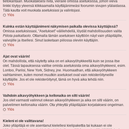
tietokantaan. Muokataksesi niitä, vieraile omissa asetuksissa, johon vievä
linkki löytyy yleensä klikkaamalla käyttäjänimeäsi foorumin sivujen ylälaidassa.
Tätä kautta voit muokata asetuksiasi ja valintojasi.
Ylös
Kuinka estän käyttäjänimeni näkymisen paikalla olevissa käyttäjissä?
Omissa asetuksissasi, “Asetukset”-välilehdellä, löydät mahdollisuuden valita
Piilota paikallaolo
. Ottamalla tämän asetuksen käyttöön näyt vain ylläpitäjille,
valvojille ja itsellesi. Sinut lasketaan piilossa oleviin käyttäjiin.
Ylös
Ajat ovat väärin!
On mahdollista, että näytetty aika on eri aikavyöhykkeeltä kuin se jossa itse
olet. Tässä tapauksessa valitse omista asetuksista oma aikavyöhykkeesi, esim.
Lontoo, Pariisi, New York, Sidney, jne. Huomaathan, että aikavyöhykkeen
vaihtaminen, kuten monet muutkin asetukset ovat vain rekisteröityneille
käyttäjille. Jos et ole rekisteröitynyt, tämä on hyvä aika tehdä niin.
Ylös
Vaihdoin aikavyöhykkeen ja kellonaika on silti väärin!
Jos olet varmasti valinnut oikean aikavyöhykkeen ja aika on silti väärin, on
palvelimen kellonaika väärin. Ota yhteyttä ylläpitäjään korjataksesi ongelman.
Ylös
Kieleni ei ole valittavana!
Joko ylläpitäjä ei ole asentanut kielellesi kielipakettia tai kukaan ei ole