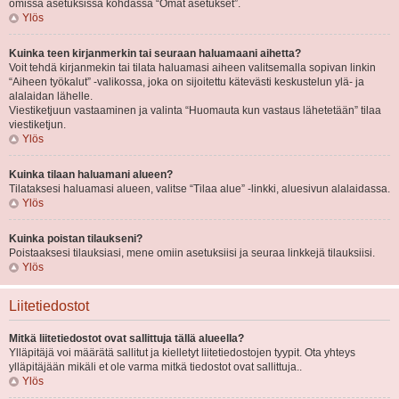
omissa asetuksissa kohdassa “Omat asetukset”.
Ylös
Kuinka teen kirjanmerkin tai seuraan haluamaani aihetta?
Voit tehdä kirjanmekin tai tilata haluamasi aiheen valitsemalla sopivan linkin
“Aiheen työkalut” -valikossa, joka on sijoitettu kätevästi keskustelun ylä- ja
alalaidan lähelle.
Viestiketjuun vastaaminen ja valinta “Huomauta kun vastaus lähetetään” tilaa
viestiketjun.
Ylös
Kuinka tilaan haluamani alueen?
Tilataksesi haluamasi alueen, valitse “Tilaa alue” -linkki, aluesivun alalaidassa.
Ylös
Kuinka poistan tilaukseni?
Poistaaksesi tilauksiasi, mene omiin asetuksiisi ja seuraa linkkejä tilauksiisi.
Ylös
Liitetiedostot
Mitkä liitetiedostot ovat sallittuja tällä alueella?
Ylläpitäjä voi määrätä sallitut ja kielletyt liitetiedostojen tyypit. Ota yhteys
ylläpitäjään mikäli et ole varma mitkä tiedostot ovat sallittuja..
Ylös