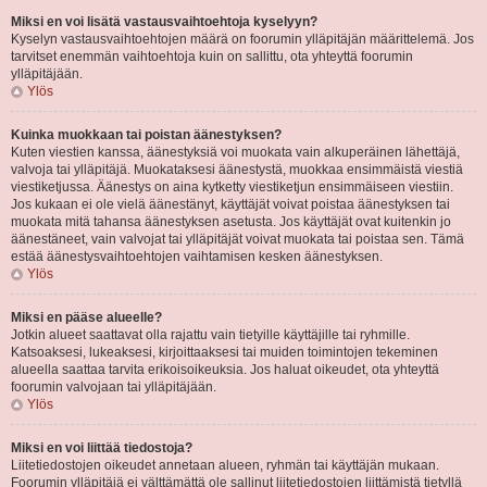
Miksi en voi lisätä vastausvaihtoehtoja kyselyyn?
Kyselyn vastausvaihtoehtojen määrä on foorumin ylläpitäjän määrittelemä. Jos
tarvitset enemmän vaihtoehtoja kuin on sallittu, ota yhteyttä foorumin
ylläpitäjään.
Ylös
Kuinka muokkaan tai poistan äänestyksen?
Kuten viestien kanssa, äänestyksiä voi muokata vain alkuperäinen lähettäjä,
valvoja tai ylläpitäjä. Muokataksesi äänestystä, muokkaa ensimmäistä viestiä
viestiketjussa. Äänestys on aina kytketty viestiketjun ensimmäiseen viestiin.
Jos kukaan ei ole vielä äänestänyt, käyttäjät voivat poistaa äänestyksen tai
muokata mitä tahansa äänestyksen asetusta. Jos käyttäjät ovat kuitenkin jo
äänestäneet, vain valvojat tai ylläpitäjät voivat muokata tai poistaa sen. Tämä
estää äänestysvaihtoehtojen vaihtamisen kesken äänestyksen.
Ylös
Miksi en pääse alueelle?
Jotkin alueet saattavat olla rajattu vain tietyille käyttäjille tai ryhmille.
Katsoaksesi, lukeaksesi, kirjoittaaksesi tai muiden toimintojen tekeminen
alueella saattaa tarvita erikoisoikeuksia. Jos haluat oikeudet, ota yhteyttä
foorumin valvojaan tai ylläpitäjään.
Ylös
Miksi en voi liittää tiedostoja?
Liitetiedostojen oikeudet annetaan alueen, ryhmän tai käyttäjän mukaan.
Foorumin ylläpitäjä ei välttämättä ole sallinut liitetiedostojen liittämistä tietyllä