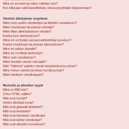
Mikä on arvonimi ja miten vaihdan sen?
Kun klikkaan sähköpostilinkkiä, minua pyydetään kirjautumaan?
Viestien lähetyksen ongelmat
Miten luon uuden viestiketjun tai lähetän vastauksen?
Miten muokkaan tai poistan viestejä?
Miten liitän allekirjoituksen viestiini?
Kuinka luon äänestyksen?
Miksi en voi lisätä vastausvaihtoehtoja kyselyyn?
Kuinka muokkaan tai poistan äänestyksen?
Miksi en pääse alueelle?
Miksi en voi liittää tiedostoja?
Miksi sain varoituksen?
Miten ilmoitan viestin valvojalle?
Mitä “Tallenna”-painike viestin kirjoittamisessa tekee?
Miksi minun viestini tarvitsee hyväksynnän?
Miten tönäisen viestiketjuani?
Muotoilu ja aiheiden tyypit
Mikä on BBCode?
Onko HTML sallittu?
Mitä ovat hymiöt?
Voinko lähettää kuvia?
Mitä ovat globaalit tiedotteet?
Mitä ovat tiedotteet?
Mitä ovat kiinnitetyt viestiketjut
Mitä ovat lukitut viestiketjut?
Mitä ovat aiheiden kuvakkeet?