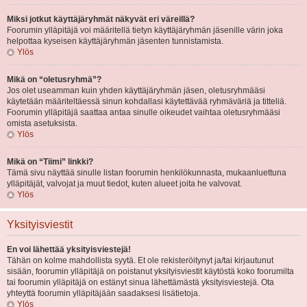
Miksi jotkut käyttäjäryhmät näkyvät eri väreillä?
Foorumin ylläpitäjä voi määritellä tietyn käyttäjäryhmän jäsenille värin joka
helpottaa kyseisen käyttäjäryhmän jäsenten tunnistamista.
Ylös
Mikä on “oletusryhmä”?
Jos olet useamman kuin yhden käyttäjäryhmän jäsen, oletusryhmääsi
käytetään määriteltäessä sinun kohdallasi käytettävää ryhmäväriä ja titteliä.
Foorumin ylläpitäjä saattaa antaa sinulle oikeudet vaihtaa oletusryhmääsi
omista asetuksista.
Ylös
Mikä on “Tiimi” linkki?
Tämä sivu näyttää sinulle listan foorumin henkilökunnasta, mukaanluettuna
ylläpitäjät, valvojat ja muut tiedot, kuten alueet joita he valvovat.
Ylös
Yksityisviestit
En voi lähettää yksityisviestejä!
Tähän on kolme mahdollista syytä. Et ole rekisteröitynyt ja/tai kirjautunut
sisään, foorumin ylläpitäjä on poistanut yksityisviestit käytöstä koko foorumilta
tai foorumin ylläpitäjä on estänyt sinua lähettämästä yksityisviestejä. Ota
yhteyttä foorumin ylläpitäjään saadaksesi lisätietoja.
Ylös