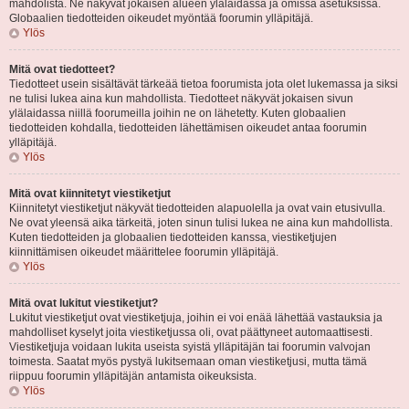
mahdolista. Ne näkyvät jokaisen alueen ylälaidassa ja omissa asetuksissa.
Globaalien tiedotteiden oikeudet myöntää foorumin ylläpitäjä.
Ylös
Mitä ovat tiedotteet?
Tiedotteet usein sisältävät tärkeää tietoa foorumista jota olet lukemassa ja siksi
ne tulisi lukea aina kun mahdollista. Tiedotteet näkyvät jokaisen sivun
ylälaidassa niillä foorumeilla joihin ne on lähetetty. Kuten globaalien
tiedotteiden kohdalla, tiedotteiden lähettämisen oikeudet antaa foorumin
ylläpitäjä.
Ylös
Mitä ovat kiinnitetyt viestiketjut
Kiinnitetyt viestiketjut näkyvät tiedotteiden alapuolella ja ovat vain etusivulla.
Ne ovat yleensä aika tärkeitä, joten sinun tulisi lukea ne aina kun mahdollista.
Kuten tiedotteiden ja globaalien tiedotteiden kanssa, viestiketjujen
kiinnittämisen oikeudet määrittelee foorumin ylläpitäjä.
Ylös
Mitä ovat lukitut viestiketjut?
Lukitut viestiketjut ovat viestiketjuja, joihin ei voi enää lähettää vastauksia ja
mahdolliset kyselyt joita viestiketjussa oli, ovat päättyneet automaattisesti.
Viestiketjuja voidaan lukita useista syistä ylläpitäjän tai foorumin valvojan
toimesta. Saatat myös pystyä lukitsemaan oman viestiketjusi, mutta tämä
riippuu foorumin ylläpitäjän antamista oikeuksista.
Ylös