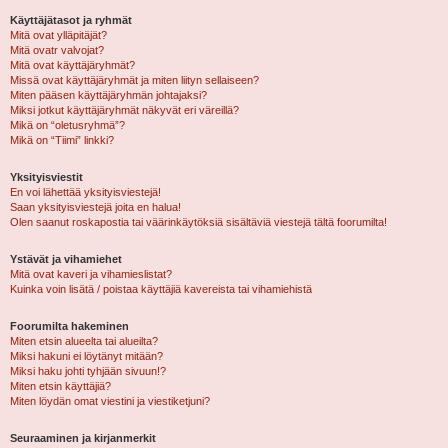
Käyttäjätasot ja ryhmät
Mitä ovat ylläpitäjät?
Mitä ovatr valvojat?
Mitä ovat käyttäjäryhmät?
Missä ovat käyttäjäryhmät ja miten liityn sellaiseen?
Miten pääsen käyttäjäryhmän johtajaksi?
Miksi jotkut käyttäjäryhmät näkyvät eri väreillä?
Mikä on “oletusryhmä”?
Mikä on “Tiimi” linkki?
Yksityisviestit
En voi lähettää yksityisviestejä!
Saan yksityisviestejä joita en halua!
Olen saanut roskapostia tai väärinkäytöksiä sisältäviä viestejä tältä foorumilta!
Ystävät ja vihamiehet
Mitä ovat kaveri ja vihamieslistat?
Kuinka voin lisätä / poistaa käyttäjiä kavereista tai vihamiehistä
Foorumilta hakeminen
Miten etsin alueelta tai alueilta?
Miksi hakuni ei löytänyt mitään?
Miksi haku johti tyhjään sivuun!?
Miten etsin käyttäjiä?
Miten löydän omat viestini ja viestiketjuni?
Seuraaminen ja kirjanmerkit