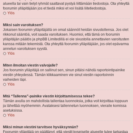
alueella tai vain tietyt ryhmät saattavat pystyä liittämään tiedostoja. Ota yhteyttä
foorumin ylläpitäjään jos et tiedä miksi et voi lisätä liitetiedostoja.
Ylös
Miksi sain varoituksen?
Jokaisen foorumin ylläpitäjällä on omat säännöt heidän sivustollensa. Jos olet
rikkonut sääntöä, voit saada varoituksen. Huomioi, että tämä on foorumin
ylläpitäjän päätös ja phpBB Limitedillä ei ole sivustolla annettavien varoitusten
kanssa mitään tekemistä. Ota yhteyttä foorumin ylläpitäjään, jos olet epävarma
annetun varoituksen syystä.
Ylös
Miten ilmoitan viestin valvojalle?
Jos foorumin ylläpitäjä on sallinut sen, sinun pitäisi nähdä raportointipainike
viestin yhteydessä. Tämän klikkaaminen vie sinut viestin raportoinnin
vaiheiden läpi.
Ylös
Mitä “Tallenna”-painike viestin kirjoittamisessa tekee?
Tämän avulla on mahdollista tallentaa luonnoksia, jotka voit kirjoittaa loppuun
ja lähettää myöhemmin. Avataksesi tallennetun luonnoksen, vieraile komissa
asetuksissa.
Ylös
Miksi minun viestini tarvitsee hyväksynnän?
Foorumin ylläpitäjä on päättänyt, että viestit kyseiselle alueelle tulee tarkastaa