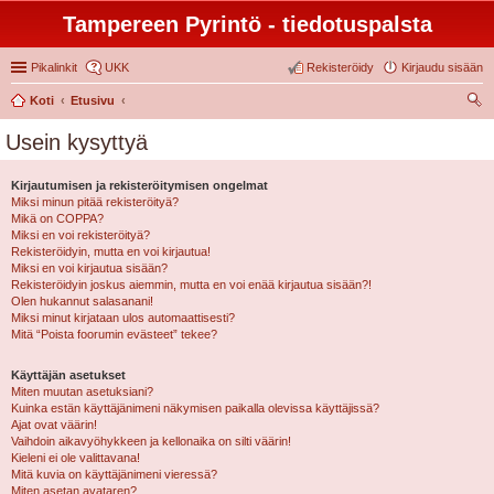
Tampereen Pyrintö - tiedotuspalsta
Pikalinkit
UKK
Rekisteröidy
Kirjaudu sisään
Koti
Etusivu
tsi
Usein kysyttyä
Kirjautumisen ja rekisteröitymisen ongelmat
Miksi minun pitää rekisteröityä?
Mikä on COPPA?
Miksi en voi rekisteröityä?
Rekisteröidyin, mutta en voi kirjautua!
Miksi en voi kirjautua sisään?
Rekisteröidyin joskus aiemmin, mutta en voi enää kirjautua sisään?!
Olen hukannut salasanani!
Miksi minut kirjataan ulos automaattisesti?
Mitä “Poista foorumin evästeet” tekee?
Käyttäjän asetukset
Miten muutan asetuksiani?
Kuinka estän käyttäjänimeni näkymisen paikalla olevissa käyttäjissä?
Ajat ovat väärin!
Vaihdoin aikavyöhykkeen ja kellonaika on silti väärin!
Kieleni ei ole valittavana!
Mitä kuvia on käyttäjänimeni vieressä?
Miten asetan avataren?