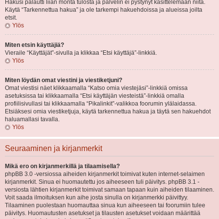
Hakusi palautti liian monta tulosta ja palvelin ei pystynyt käsittelemään niitä.
Käytä “Tarkennettua hakua” ja ole tarkempi hakuehdoissa ja alueissa joilta
etsit.
Ylös
Miten etsin käyttäjiä?
Vieraile “Käyttäjät”-sivulla ja klikkaa “Etsi käyttäjä”-linkkiä.
Ylös
Miten löydän omat viestini ja viestiketjuni?
Omat viestisi näet klikkaamalla “Katso omia viestejäsi”-linkkiä omissa
asetuksissa tai klikkaamalla “Etsi käyttäjän viesteistä”-linkkiä omalla
profiilisivullasi tai klikkaamalla “Pikalinkit”-valikkoa foorumin ylälaidassa.
Etsiäksesi omia viestiketjuja, käytä tarkennettua hakua ja täytä sen hakuehdot
haluamallasi tavalla.
Ylös
Seuraaminen ja kirjanmerkit
Mikä ero on kirjanmerkillä ja tilaamisella?
phpBB 3.0 -versiossa aiheiden kirjanmerkit toimivat kuten internet-selaimen
kirjanmerkit. Sinua ei huomautettu jos aiheeseen tuli päivitys. phpBB 3.1 -
versiosta lähtien kirjanmerkit toimivat samaan tapaan kuin aiheiden tilaaminen.
Voit saada ilmoituksen kun aihe josta sinulla on kirjanmerkki päivittyy.
Tilaaminen puolestaan huomauttaa sinua kun aiheeseen tai foorumiin tulee
päivitys. Huomautusten asetukset ja tilausten asetukset voidaan määrittää