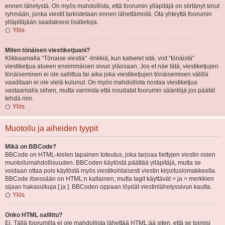
ennen lähetystä. On myös mahdollista, että foorumin ylläpitäjä on siirtänyt sinut
ryhmään, jonka viestit tarkistetaan ennen lähettämistä. Ota yhteyttä foorumin
ylläpitäjään saadaksesi lisätietoja.
Ylös
Miten tönäisen viestiketjuani?
Klikkaamalla “Tönaise viestiä” -linkkiä, kun katselet sitä, voit “tönäistä”
viestiketjua alueen ensimmäisen sivun yläosaan. Jos et näe tätä, viestiketjujen
tönäiseminen ei ole sallittua tai aika joka viestiketjujen tönäisemisen välillä
vaaditaan ei ole vielä kulunut. On myös mahdollista nostaa viestiketjua
vastaamalla siihen, mutta varmista että noudatat foorumin sääntöjä jos päätät
tehdä niin.
Ylös
Muotoilu ja aiheiden tyypit
Mikä on BBCode?
BBCode on HTML-kielen tapainen toteutus, joka tarjoaa tiettyjen viestin osien
muotoilumahdollisuuden. BBCoden käytöstä päättää ylläpitäjä, mutta se
voidaan ottaa pois käytöstä myös viestikohtaisesti viestin kirjoituslomakkeella.
BBCode itsessään on HTML:n kaltainen, mutta tagit käyttävät < ja > merkkien
sijaan hakasulkuja [ ja ]. BBCoden oppaan löydät viestinlähetyssivun kautta.
Ylös
Onko HTML sallittu?
Ei. Tällä foorumilla ei ole mahdollista lähettää HTML:ää siten, että se toimisi