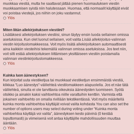
muokkaa viestiä, mutta he saattavat jättää pienen huomautuksen viestin
muokkaamisen syistä niin halutessaan. Huomaa, että normaalit käyttäjät eivät
voi poistaa viestejä, jos niihin on joku vastannut.
Ylös
Miten liitän allekirjoituksen viestiini?
Lisätäksesi allekirjoituksen viestiisi, sinun täytyy ensin luoda sellainen omissa
asetuksissa. Kun olet luonut sellaisen, voit valita
Lisää allekirjoitus
-valinnan
viestin kirjoituslomakkeessa. Voit myös lisätä allekirjoituksen automaattisesti
aina kaikkiin viesteihisi tekemällä valinnan omissa asetuksissa. Jos teet niin,
voit silti estää allekirjoituksen liittämisen yksittäiseen viestiin poistamalla
valinnan viestinkirjoituslomakkeessa.
Ylös
Kuinka luon äänestyksen?
Kun kirjoitat uuta viestiketjua tai muokkaat viestiketjun ensimmäistä viestiä,
klikkaa "Luo äänestys"-välilehteä viestilomakkeen alapuolella. Jos et näe tätä
välilehteä, sinulla ei ole tarvittavia oikeuksia äänestysten luomiseen. Syötä
otsikko ja ainakin kaksi vaihtoehtoa niille varattuihin kenttiin. Varmista että
jokainen vaihtoehto on omalla rivillään tekstikentässä. Voit myös määritellä
kuinka monta vaihtoehtoa käyttäjät voivat valita kohdasta You can also set the
number of options users may select during voting under “Kuinka monta
vaihtoehtoa käyttäjä voi valita”, äänestyksen kesto päivinä (0 kestää
loputtomasti) ja viimeisenä voit antaa käyttäjille mahdollisuuden muuttaa
ääntään.
Ylös