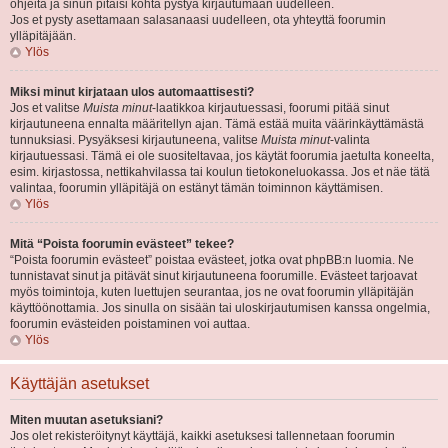
ohjeita ja sinun pitäisi kohta pystyä kirjautumaan uudelleen.
Jos et pysty asettamaan salasanaasi uudelleen, ota yhteyttä foorumin
ylläpitäjään.
Ylös
Miksi minut kirjataan ulos automaattisesti?
Jos et valitse
Muista minut
-laatikkoa kirjautuessasi, foorumi pitää sinut
kirjautuneena ennalta määritellyn ajan. Tämä estää muita väärinkäyttämästä
tunnuksiasi. Pysyäksesi kirjautuneena, valitse
Muista minut
-valinta
kirjautuessasi. Tämä ei ole suositeltavaa, jos käytät foorumia jaetulta koneelta,
esim. kirjastossa, nettikahvilassa tai koulun tietokoneluokassa. Jos et näe tätä
valintaa, foorumin ylläpitäjä on estänyt tämän toiminnon käyttämisen.
Ylös
Mitä “Poista foorumin evästeet” tekee?
“Poista foorumin evästeet” poistaa evästeet, jotka ovat phpBB:n luomia. Ne
tunnistavat sinut ja pitävät sinut kirjautuneena foorumille. Evästeet tarjoavat
myös toimintoja, kuten luettujen seurantaa, jos ne ovat foorumin ylläpitäjän
käyttöönottamia. Jos sinulla on sisään tai uloskirjautumisen kanssa ongelmia,
foorumin evästeiden poistaminen voi auttaa.
Ylös
Käyttäjän asetukset
Miten muutan asetuksiani?
Jos olet rekisteröitynyt käyttäjä, kaikki asetuksesi tallennetaan foorumin