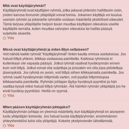
Mitä ovat käyttäjäryhmät?
Käyttäjäryhmät ovat käyttäjien ryhmiä, jotka jakavat yhteisön hallittaviin osiin,
joiden kanssa foorumin ylläpitäjät voivat toimia. Jokainen käyttäjä voi kuulua
useisiin ryhmiin ja jokaiselle ryhmälle voidaan määritellä yksilölliset oikeudet.
Tämä tarjoaa ylläpitäjille helpon tavan muuttaa käyttäjien oikeuksia useille
käyttäjille kerralla, kuten muuttaa valvojien oikeuksia tai hallita pääsyä
suljetulle alueelle.
Ylös
Missä ovat käyttäjäryhmät ja miten liityn sellaiseen?
Voit nähdä kaikki ryhmät “Käyttäjäryhmät”-linkin kautta omissa asetuksissa. Jos
haluat liittyä yhteen, klikkaa vastaavaa painiketta. Kaikissa ryhmissä ei
kuitenkaan ole vapaata pääsyä. Jotkut ryhmät vaativat hyväksynnän ennen
kuin voit liittyä. Jotkut voivat olla suljettuja ja joissakin voi olla jopa piilotettuja
jäsenyyksiä. Jos ryhmä on avoin, voit liittyä siihen klikkaamalla painiketta. Jos
ryhmä vaatii hyväksynnän liittymistä varten, voit pyytää liittymislupaa
klikkaamalla painiketta. Ryhmän johtajan täytyy hyväksyä pyyntösi ja hän
saattaa kysyä miksi haluat liittyä ryhmään. Älä häiriköi ryhmän ylläpitäjiä jos he
eivät hyväksy pyyntöäsi. Heillä on syynsä.
Ylös
Miten pääsen käyttäjäryhmän johtajaksi?
Käyttäjäryhmän johtaja on yleensä määritelty, kun käyttäjäryhmät on alunperin
luotu ylläpitäjän toimesta. Jos haluat luoda käyttäjäryhmän, ensimmäinen
yhteyshenkilösi tulisi olla ylläpitäjä. Kokeile yksityisviestin lähettämistä.
Ylös