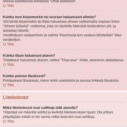
omissa asetuksissa kohdassa “Omat asetukset”.
Ylös
Kuinka teen kirjanmerkin tai seuraan haluamaani aihetta?
Voit tehdä kirjanmekin tai tilata haluamasi aiheen valitsemalla sopivan linkin
“Aiheen työkalut” -valikossa, joka on sijoitettu kätevästi keskustelun ylä- ja
alalaidan lähelle.
Viestiketjuun vastaaminen ja valinta “Huomauta kun vastaus lähetetään” tilaa
viestiketjun.
Ylös
Kuinka tilaan haluamani alueen?
Tilataksesi haluamasi alueen, valitse “Tilaa alue” -linkki, aluesivun alalaidassa.
Ylös
Kuinka poistan tilaukseni?
Poistaaksesi tilauksiasi, mene omiin asetuksiisi ja seuraa linkkejä tilauksiisi.
Ylös
Liitetiedostot
Mitkä liitetiedostot ovat sallittuja tällä alueella?
Ylläpitäjä voi määrätä sallitut ja kielletyt liitetiedostojen tyypit. Ota yhteys
ylläpitäjään mikäli et ole varma mitkä tiedostot ovat sallittuja..
Ylös