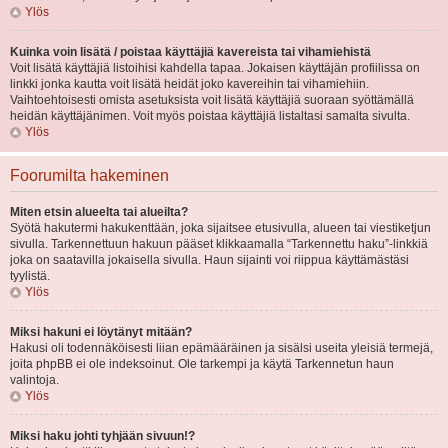
Ylös
Kuinka voin lisätä / poistaa käyttäjiä kavereista tai vihamiehistä
Voit lisätä käyttäjiä listoihisi kahdella tapaa. Jokaisen käyttäjän profiilissa on
linkki jonka kautta voit lisätä heidät joko kavereihin tai vihamiehiin.
Vaihtoehtoisesti omista asetuksista voit lisätä käyttäjiä suoraan syöttämällä
heidän käyttäjänimen. Voit myös poistaa käyttäjiä listaltasi samalta sivulta.
Ylös
Foorumilta hakeminen
Miten etsin alueelta tai alueilta?
Syötä hakutermi hakukenttään, joka sijaitsee etusivulla, alueen tai viestiketjun
sivulla. Tarkennettuun hakuun pääset klikkaamalla “Tarkennettu haku”-linkkiä
joka on saatavilla jokaisella sivulla. Haun sijainti voi riippua käyttämästäsi
tyylistä.
Ylös
Miksi hakuni ei löytänyt mitään?
Hakusi oli todennäköisesti liian epämääräinen ja sisälsi useita yleisiä termejä,
joita phpBB ei ole indeksoinut. Ole tarkempi ja käytä Tarkennetun haun
valintoja.
Ylös
Miksi haku johti tyhjään sivuun!?