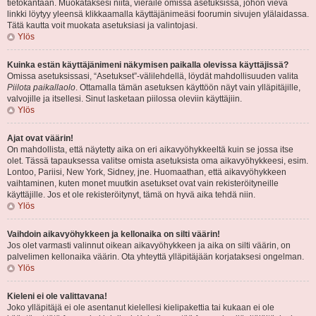
tietokantaan. Muokataksesi niitä, vieraile omissa asetuksissa, johon vievä
linkki löytyy yleensä klikkaamalla käyttäjänimeäsi foorumin sivujen ylälaidassa.
Tätä kautta voit muokata asetuksiasi ja valintojasi.
Ylös
Kuinka estän käyttäjänimeni näkymisen paikalla olevissa käyttäjissä?
Omissa asetuksissasi, “Asetukset”-välilehdellä, löydät mahdollisuuden valita
Piilota paikallaolo
. Ottamalla tämän asetuksen käyttöön näyt vain ylläpitäjille,
valvojille ja itsellesi. Sinut lasketaan piilossa oleviin käyttäjiin.
Ylös
Ajat ovat väärin!
On mahdollista, että näytetty aika on eri aikavyöhykkeeltä kuin se jossa itse
olet. Tässä tapauksessa valitse omista asetuksista oma aikavyöhykkeesi, esim.
Lontoo, Pariisi, New York, Sidney, jne. Huomaathan, että aikavyöhykkeen
vaihtaminen, kuten monet muutkin asetukset ovat vain rekisteröityneille
käyttäjille. Jos et ole rekisteröitynyt, tämä on hyvä aika tehdä niin.
Ylös
Vaihdoin aikavyöhykkeen ja kellonaika on silti väärin!
Jos olet varmasti valinnut oikean aikavyöhykkeen ja aika on silti väärin, on
palvelimen kellonaika väärin. Ota yhteyttä ylläpitäjään korjataksesi ongelman.
Ylös
Kieleni ei ole valittavana!
Joko ylläpitäjä ei ole asentanut kielellesi kielipakettia tai kukaan ei ole