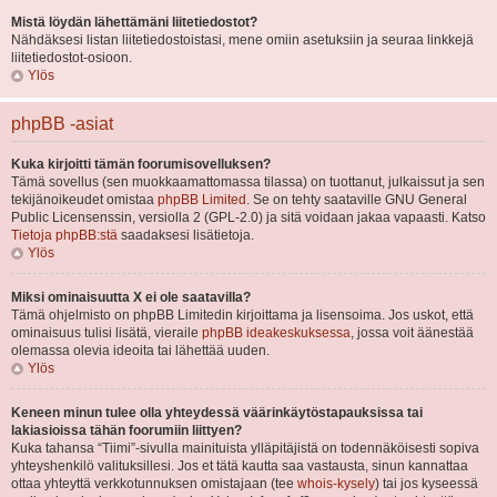
Mistä löydän lähettämäni liitetiedostot?
Nähdäksesi listan liitetiedostoistasi, mene omiin asetuksiin ja seuraa linkkejä
liitetiedostot-osioon.
Ylös
phpBB -asiat
Kuka kirjoitti tämän foorumisovelluksen?
Tämä sovellus (sen muokkaamattomassa tilassa) on tuottanut, julkaissut ja sen
tekijänoikeudet omistaa
phpBB Limited
. Se on tehty saataville GNU General
Public Licensenssin, versiolla 2 (GPL-2.0) ja sitä voidaan jakaa vapaasti. Katso
Tietoja phpBB:stä
saadaksesi lisätietoja.
Ylös
Miksi ominaisuutta X ei ole saatavilla?
Tämä ohjelmisto on phpBB Limitedin kirjoittama ja lisensoima. Jos uskot, että
ominaisuus tulisi lisätä, vieraile
phpBB ideakeskuksessa
, jossa voit äänestää
olemassa olevia ideoita tai lähettää uuden.
Ylös
Keneen minun tulee olla yhteydessä väärinkäytöstapauksissa tai
lakiasioissa tähän foorumiin liittyen?
Kuka tahansa “Tiimi”-sivulla mainituista ylläpitäjistä on todennäköisesti sopiva
yhteyshenkilö valituksillesi. Jos et tätä kautta saa vastausta, sinun kannattaa
ottaa yhteyttä verkkotunnuksen omistajaan (tee
whois-kysely
) tai jos kyseessä