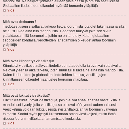
mahdolista. Ne näkyvät jokaisen alueen ylälaidassa ja omissa asetuksissa.
Globaalien tiedotteiden oikeudet myöntää foorumin ylläpitäjä.
Ylös
Mitä ovat tiedotteet?
Tiedotteet usein sisältävät tärkeää tietoa foorumista jota olet lukemassa ja siksi
ne tulisi lukea aina kun mahdollista. Tiedotteet näkyvät jokaisen sivun
ylälaidassa niillä foorumeilla joihin ne on lähetetty. Kuten globaalien
tiedotteiden kohdalla, tiedotteiden lähettämisen oikeudet antaa foorumin
ylläpitäjä.
Ylös
Mitä ovat kiinnitetyt viestiketjut
Kiinnitetyt viestiketjut näkyvät tiedotteiden alapuolella ja ovat vain etusivulla.
Ne ovat yleensä aika tärkeitä, joten sinun tulisi lukea ne aina kun mahdollista.
Kuten tiedotteiden ja globaalien tiedotteiden kanssa, viestiketjujen
kiinnittämisen oikeudet määrittelee foorumin ylläpitäjä.
Ylös
Mitä ovat lukitut viestiketjut?
Lukitut viestiketjut ovat viestiketjuja, joihin ei voi enää lähettää vastauksia ja
mahdolliset kyselyt joita viestiketjussa oli, ovat päättyneet automaattisesti.
Viestiketjuja voidaan lukita useista syistä ylläpitäjän tai foorumin valvojan
toimesta. Saatat myös pystyä lukitsemaan oman viestiketjusi, mutta tämä
riippuu foorumin ylläpitäjän antamista oikeuksista.
Ylös