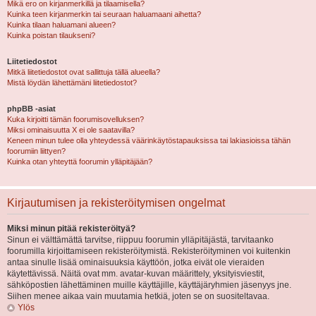
Mikä ero on kirjanmerkillä ja tilaamisella?
Kuinka teen kirjanmerkin tai seuraan haluamaani aihetta?
Kuinka tilaan haluamani alueen?
Kuinka poistan tilaukseni?
Liitetiedostot
Mitkä liitetiedostot ovat sallittuja tällä alueella?
Mistä löydän lähettämäni liitetiedostot?
phpBB -asiat
Kuka kirjoitti tämän foorumisovelluksen?
Miksi ominaisuutta X ei ole saatavilla?
Keneen minun tulee olla yhteydessä väärinkäytöstapauksissa tai lakiasioissa tähän
foorumiin liittyen?
Kuinka otan yhteyttä foorumin ylläpitäjään?
Kirjautumisen ja rekisteröitymisen ongelmat
Miksi minun pitää rekisteröityä?
Sinun ei välttämättä tarvitse, riippuu foorumin ylläpitäjästä, tarvitaanko
foorumilla kirjoittamiseen rekisteröitymistä. Rekisteröityminen voi kuitenkin
antaa sinulle lisää ominaisuuksia käyttöön, jotka eivät ole vieraiden
käytettävissä. Näitä ovat mm. avatar-kuvan määrittely, yksityisviestit,
sähköpostien lähettäminen muille käyttäjille, käyttäjäryhmien jäsenyys jne.
Siihen menee aikaa vain muutamia hetkiä, joten se on suositeltavaa.
Ylös