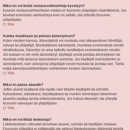
Miksi en voi lisätä vastausvaihtoehtoja kyselyyn?
Kyselyn vastausvaihtoehtojen määrä on foorumin ylläpitäjän määrittelemä. Jos
tarvitset enemmän vaihtoehtoja kuin on sallittu, ota yhteyttä foorumin
ylläpitäjään.
Ylös
Kuinka muokkaan tai poistan äänestyksen?
Kuten viestien kanssa, äänestyksiä voi muokata vain alkuperäinen lähettäjä,
valvoja tai ylläpitäjä. Muokataksesi äänestystä, muokkaa ensimmäistä viestiä
viestiketjussa. Äänestys on aina kytketty viestiketjun ensimmäiseen viestiin.
Jos kukaan ei ole vielä äänestänyt, käyttäjät voivat poistaa äänestyksen tai
muokata mitä tahansa äänestyksen asetusta. Jos käyttäjät ovat kuitenkin jo
äänestäneet, vain valvojat tai ylläpitäjät voivat muokata tai poistaa sen. Tämä
estää äänestysvaihtoehtojen vaihtamisen kesken äänestyksen.
Ylös
Miksi en pääse alueelle?
Jotkin alueet saattavat olla rajattu vain tietyille käyttäjille tai ryhmille.
Katsoaksesi, lukeaksesi, kirjoittaaksesi tai muiden toimintojen tekeminen
alueella saattaa tarvita erikoisoikeuksia. Jos haluat oikeudet, ota yhteyttä
foorumin valvojaan tai ylläpitäjään.
Ylös
Miksi en voi liittää tiedostoja?
Liitetiedostojen oikeudet annetaan alueen, ryhmän tai käyttäjän mukaan.
Foorumin ylläpitäjä ei välttämättä ole sallinut liitetiedostojen liittämistä tietyllä