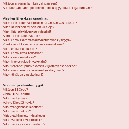
Mikä on arvonimi ja miten vaihdan sen?
Kun klikkaan sähköpostilinkkiä, minua pyydetään kirjautumaan?
Viestien lähetyksen ongelmat
Miten luon uuden viestiketjun tai lähetän vastauksen?
Miten muokkaan tai poistan viestejä?
Miten liitän allekirjoituksen viestiini?
Kuinka luon äänestyksen?
Miksi en voi lisätä vastausvaihtoehtoja kyselyyn?
Kuinka muokkaan tai poistan äänestyksen?
Miksi en pääse alueelle?
Miksi en voi liittää tiedostoja?
Miksi sain varoituksen?
Miten ilmoitan viestin valvojalle?
Mitä “Tallenna”-painike viestin kirjoittamisessa tekee?
Miksi minun viestini tarvitsee hyväksynnän?
Miten tönäisen viestiketjuani?
Muotoilu ja aiheiden tyypit
Mikä on BBCode?
Onko HTML sallittu?
Mitä ovat hymiöt?
Voinko lähettää kuvia?
Mitä ovat globaalit tiedotteet?
Mitä ovat tiedotteet?
Mitä ovat kiinnitetyt viestiketjut
Mitä ovat lukitut viestiketjut?
Mitä ovat aiheiden kuvakkeet?