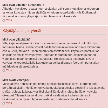
Mitä ovat aiheiden kuvakkeet?
Aiheiden kuvakkeet ovat aiheen aloittajan valitsemia kuvakkeita joiden on
tarkoitus kuvastaa niiden sisältöä. Aiheiden kuvakkeiden käyttöoikeudet
riippuvat foorumin ylläpitäjän määrittelemistä oikeuksista.
Ylös
Käyttäjätasot ja ryhmät
Mitä ovat ylläpitäjät?
Ylläpitäjät ovat jäseniä joille on annettu korkeimman tason kontrolli koko
foorumiin. Nämä jäsenet voivat hallita foorumin kaikkia foorumin toiminnan
osa-alueita, mukaan lukien oikeuksien asettaminen, käyttäjien porttikiellot,
käyttäjäryhmät ja valvojat yms., riippuen foorumin perustajasta ja hänen
ylläpitäjille määrittelemistä oikeuksista. Heillä saattaa olla myös täydet
valvojan oikeudet kaikilla keskustelualueilla, riippuen foorumin perustajan
määrittelemistä asetuksista.
Ylös
Mitä ovatr valvojat?
Valvojat ovat henkilöitä (tai ryhmä henkilöitä) jotka katsovat foorumeiden
perään päivittäin. Heillä on on valta muokata ja poistaa viestejä ja lukita, avata,
siirtää, poistaa ja jakaa viestiketjuja niillä alueilla joissa heillä on valvojan
oikeudet. Yleensä valvojat ovat paikalla estämässä aiheen vierestä
keskustelua tai hyvien tapojen vastaisen materiaalin lähettämistä.
Ylös