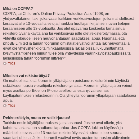
Mikä on COPPA?
COPPA, tai Children’s Online Privacy Protection Act of 1998, on
yhdysvaltalainen laki, joka vaatii kaikkien verkkosivustojen, jotka mahdollisesti
keräävät alle 13-vuotiailta tietoja, hankkia huoltajan kirjallisen luvan tietojen
keräämiseen alle 13-vuotiaalta. Jos olet epävarma koskeeko tämä sinua
rekisteröityvänä käyttäjänä tai verkkosivua jolle olet rekisteröitymässä, ota
yhteyttä oikeudelliseen neuvonantajaan saadaksesi apua. Huomaa, että
phpBB Limited ja tämän foorumin omistajat eivät voi antaa lakineuvontaa ja
eivät ole yhteyshenkilöitä minkäänlaisissa lakiasioissa, lukuunottamatta
kysymystä “Keneen minun tulee olla yhteydessä väärinkäytöstapauksissa tai
lakiasioissa tähän foorumiin liittyen?”.
Ylös
Miksi en voi rekisteröityä?
On mahdollista, että foorumin ylläpitäjä on poistanut rekisteröinnin käytöstä
estääkseen uusia vierailijoita rekisteröitymästä. Foorumin ylläpitäjä on voinut
myös asettaa porttikiellon IP-osoitteellesi tai estänyt valitsemasi
käyttäjätunnuksen rekisteröinnin. Ota yhteyttä foorumin ylläpitäjään saadaksesi
apua.
Ylös
Rekisteröidyin, mutta en voi kirjautua!
Tarkista ensin käyttäjätunnuksesi ja salasanasi. Jos ne ovat oikein, yksi
kahdesta asiasta on saattanut tapahtua. Jos COPPA-tuki on käytössä ja
määrittelit olevasi alle 13-vuotias rekisteröityessäsi, sinun tulee seurata
saamiasi ohjeita. Jotkut foorumit vaativat myös uusien tunnusten aktivoinnin