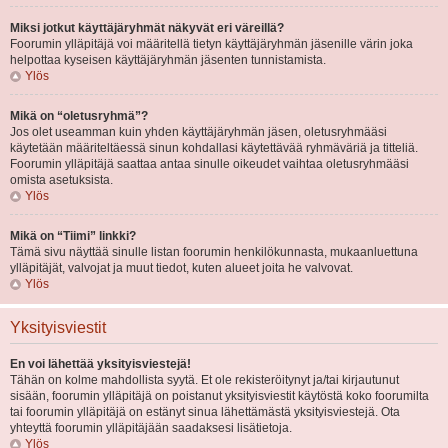
Miksi jotkut käyttäjäryhmät näkyvät eri väreillä?
Foorumin ylläpitäjä voi määritellä tietyn käyttäjäryhmän jäsenille värin joka
helpottaa kyseisen käyttäjäryhmän jäsenten tunnistamista.
Ylös
Mikä on “oletusryhmä”?
Jos olet useamman kuin yhden käyttäjäryhmän jäsen, oletusryhmääsi
käytetään määriteltäessä sinun kohdallasi käytettävää ryhmäväriä ja titteliä.
Foorumin ylläpitäjä saattaa antaa sinulle oikeudet vaihtaa oletusryhmääsi
omista asetuksista.
Ylös
Mikä on “Tiimi” linkki?
Tämä sivu näyttää sinulle listan foorumin henkilökunnasta, mukaanluettuna
ylläpitäjät, valvojat ja muut tiedot, kuten alueet joita he valvovat.
Ylös
Yksityisviestit
En voi lähettää yksityisviestejä!
Tähän on kolme mahdollista syytä. Et ole rekisteröitynyt ja/tai kirjautunut
sisään, foorumin ylläpitäjä on poistanut yksityisviestit käytöstä koko foorumilta
tai foorumin ylläpitäjä on estänyt sinua lähettämästä yksityisviestejä. Ota
yhteyttä foorumin ylläpitäjään saadaksesi lisätietoja.
Ylös