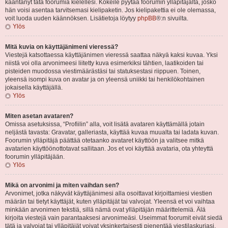
kääntänyt tätä foorumia kielellesi. Kokeile pyytää foorumin ylläpitäjältä, josko
hän voisi asentaa tarvitsemasi kielipaketin. Jos kielipakettia ei ole olemassa,
voit luoda uuden käännöksen. Lisätietoja löytyy
phpBB
®:n sivuilta.
Ylös
Mitä kuvia on käyttäjänimeni vieressä?
Viestejä katsottaessa käyttäjänimen vieressä saattaa näkyä kaksi kuvaa. Yksi
niistä voi olla arvonimeesi liitetty kuva esimerkiksi tähtien, laatikoiden tai
pisteiden muodossa viestimäärästäsi tai statuksestasi riippuen. Toinen,
yleensä isompi kuva on avatar ja on yleensä uniikki tai henkilökohtainen
jokaisella käyttäjällä.
Ylös
Miten asetan avataren?
Omissa asetuksissa, “Profiilin” alla, voit lisätä avataren käyttämällä jotain
neljästä tavasta: Gravatar, galleriasta, käyttää kuvaa muualta tai ladata kuvan.
Foorumin ylläpitäjä päättää otetaanko avataret käyttöön ja valitsee mitkä
avatarien käyttöönottotavat sallitaan. Jos et voi käyttää avataria, ota yhteyttä
foorumin ylläpitäjään.
Ylös
Mikä on arvonimi ja miten vaihdan sen?
Arvonimet, jotka näkyvät käyttäjänimesi alla osoittavat kirjoittamiesi viestien
määrän tai tietyt käyttäjät, kuten ylläpitäjät tai valvojat. Yleensä et voi vaihtaa
minkään arvonimen tekstiä, sillä nämä ovat ylläpitäjän määrittelemiä. Älä
kirjoita viestejä vain parantaaksesi arvonimeäsi. Useimmat foorumit eivät siedä
tätä ja valvojat tai ylläpitäjät voivat yksinkertaisesti pienentää viestilaskuriasi.