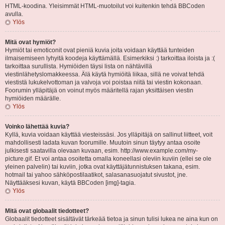
HTML-koodina. Yleisimmät HTML-muotoilut voi kuitenkin tehdä BBCoden
avulla.
Ylös
Mitä ovat hymiöt?
Hymiöt tai emoticonit ovat pieniä kuvia joita voidaan käyttää tunteiden
ilmaisemiseen lyhyitä koodeja käyttämällä. Esimerkiksi :) tarkoittaa iloista ja :(
tarkoittaa surullista. Hymiöiden täysi lista on nähtävillä
viestinlähetyslomakkeessa. Älä käytä hymiöitä liikaa, sillä ne voivat tehdä
viestistä lukukelvottoman ja valvoja voi poistaa niitä tai viestin kokonaan.
Foorumin ylläpitäjä on voinut myös määritellä rajan yksittäisen viestin
hymiöiden määrälle.
Ylös
Voinko lähettää kuvia?
Kyllä, kuvia voidaan käyttää viesteissäsi. Jos ylläpitäjä on sallinut liitteet, voit
mahdollisesti ladata kuvan foorumille. Muutoin sinun täytyy antaa osoite
julkisesti saatavilla olevaan kuvaan, esim. http://www.example.com/my-
picture.gif. Et voi antaa osoitetta omalla koneellasi oleviin kuviin (ellei se ole
yleinen palvelin) tai kuviin, jotka ovat käyttäjätunnistuksen takana, esim.
hotmail tai yahoo sähköpostilaatikot, salasanasuojatut sivustot, jne.
Näyttääksesi kuvan, käytä BBCoden [img]-tagia.
Ylös
Mitä ovat globaalit tiedotteet?
Globaalit tiedotteet sisältävät tärkeää tietoa ja sinun tulisi lukea ne aina kun on