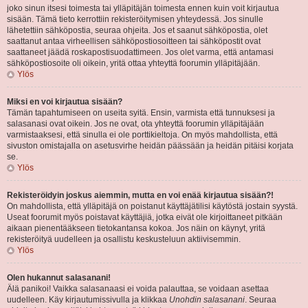
joko sinun itsesi toimesta tai ylläpitäjän toimesta ennen kuin voit kirjautua
sisään. Tämä tieto kerrottiin rekisteröitymisen yhteydessä. Jos sinulle
lähetettiin sähköpostia, seuraa ohjeita. Jos et saanut sähköpostia, olet
saattanut antaa virheellisen sähköpostiosoitteen tai sähköpostit ovat
saattaneet jäädä roskapostisuodattimeen. Jos olet varma, että antamasi
sähköpostiosoite oli oikein, yritä ottaa yhteyttä foorumin ylläpitäjään.
Ylös
Miksi en voi kirjautua sisään?
Tämän tapahtumiseen on useita syitä. Ensin, varmista että tunnuksesi ja
salasanasi ovat oikein. Jos ne ovat, ota yhteyttä foorumin ylläpitäjään
varmistaaksesi, että sinulla ei ole porttikieltoja. On myös mahdollista, että
sivuston omistajalla on asetusvirhe heidän päässään ja heidän pitäisi korjata
se.
Ylös
Rekisteröidyin joskus aiemmin, mutta en voi enää kirjautua sisään?!
On mahdollista, että ylläpitäjä on poistanut käyttäjätilisi käytöstä jostain syystä.
Useat foorumit myös poistavat käyttäjiä, jotka eivät ole kirjoittaneet pitkään
aikaan pienentääkseen tietokantansa kokoa. Jos näin on käynyt, yritä
rekisteröityä uudelleen ja osallistu keskusteluun aktiivisemmin.
Ylös
Olen hukannut salasanani!
Älä panikoi! Vaikka salasanaasi ei voida palauttaa, se voidaan asettaa
uudelleen. Käy kirjautumissivulla ja klikkaa
Unohdin salasanani
. Seuraa