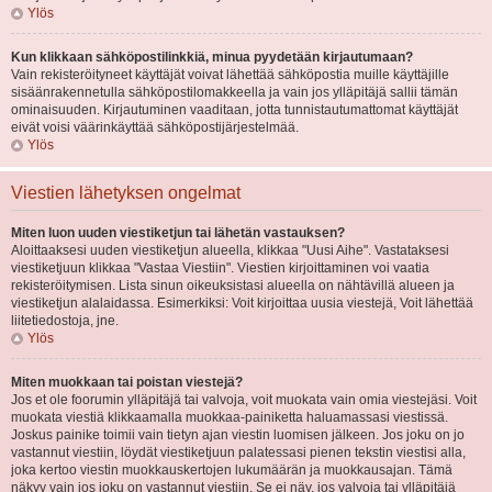
Ylös
Kun klikkaan sähköpostilinkkiä, minua pyydetään kirjautumaan?
Vain rekisteröityneet käyttäjät voivat lähettää sähköpostia muille käyttäjille
sisäänrakennetulla sähköpostilomakkeella ja vain jos ylläpitäjä sallii tämän
ominaisuuden. Kirjautuminen vaaditaan, jotta tunnistautumattomat käyttäjät
eivät voisi väärinkäyttää sähköpostijärjestelmää.
Ylös
Viestien lähetyksen ongelmat
Miten luon uuden viestiketjun tai lähetän vastauksen?
Aloittaaksesi uuden viestiketjun alueella, klikkaa "Uusi Aihe". Vastataksesi
viestiketjuun klikkaa "Vastaa Viestiin". Viestien kirjoittaminen voi vaatia
rekisteröitymisen. Lista sinun oikeuksistasi alueella on nähtävillä alueen ja
viestiketjun alalaidassa. Esimerkiksi: Voit kirjoittaa uusia viestejä, Voit lähettää
liitetiedostoja, jne.
Ylös
Miten muokkaan tai poistan viestejä?
Jos et ole foorumin ylläpitäjä tai valvoja, voit muokata vain omia viestejäsi. Voit
muokata viestiä klikkaamalla muokkaa-painiketta haluamassasi viestissä.
Joskus painike toimii vain tietyn ajan viestin luomisen jälkeen. Jos joku on jo
vastannut viestiin, löydät viestiketjuun palatessasi pienen tekstin viestisi alla,
joka kertoo viestin muokkauskertojen lukumäärän ja muokkausajan. Tämä
näkyy vain jos joku on vastannut viestiin. Se ei näy, jos valvoja tai ylläpitäjä