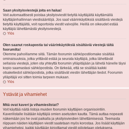
Saan yksityisviestejä joita en halua!
Voit automaattisesti poistaa yksityisviestit tietyltä käyttäjältä käyttämällä
käyttäjänhallinnan viestisääntöjä. Jos saat väärinkäytöksiä sisältäviä viestejä
tietyltä käyttäjältä, voit raportoida viestit valvojille. Heillä on oikeudet estää
käyttäjiä lähettämästä yksityisviestejä.
Ylös
Olen saanut roskapostia tai väärinkäytöksiä sisältäviä viestejä tältä
foorumilta!
Olemme pahoillamme siitä. Tämän foorumin sähköpostilomake sisältää
ominaisuuksia, jotka yrittävät estää ja seurata käyttäjiä, jotka lähettävät
sellaisia viestejä, joten ota yhteyttä foorumin ylläpitäjään ja lähetä hänelle täysi
kopio saamastasi sähköpostista. On tärkeää, että se sisältää kaikki
otsaketiedot sähköpostista, jotka sisältävät viestin lähettäjän tiedot. Foorumin
ylläpitäjä voi sitten toimia tarpeen mukaan.
Ylös
Ystävät ja vihamiehet
Mitä ovat kaveri ja vihamieslistat?
Voit käyttää näitä listoja muiden foorumin käyttäjien organisointiin.
Kaverilistalle lisätään käyttäjiä omien asetusten kautta. Tämä auttaa nopeasti
näkemään jos he ovat paikalla ja yksityisviestien lähettämisessä. Teemasta
riippuen näiden käyttäjien viestit saatetaan myös korostaa. Jos lisäät käyttäjän
vihamieheksi, kaikki käyttäjän kirjoittamat viestit piilotetaan oletuksena.