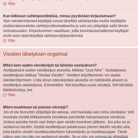
Ylös
Kun klikkaan sähköpostilinkkiä, minua pyydetään kirjautumaan?
Vain rekisteröityneet käyttäjät voivat lähettää sähköpostia muille käyttäjille
sisäänrakennetulla sähköpostilomakkeella ja vain jos ylläpitäjä sallii tämän
ominaisuuden. Kirjautuminen vaaditaan, jotta tunnistautumattomat käyttäjät
eivät voisi väärinkäyttää sähköpostijärjestelmää.
Ylös
Viestien lähetyksen ongelmat
Miten luon uuden viestiketjun tai lähetän vastauksen?
Aloittaaksesi uuden viestiketjun alueella, klikkaa "Uusi Aihe". Vastataksesi
viestiketjuun klikkaa "Vastaa Viestiin". Viestien kirjoittaminen voi vaatia
rekisteröitymisen. Lista sinun oikeuksistasi alueella on nähtävillä alueen ja
viestiketjun alalaidassa. Esimerkiksi: Voit kirjoittaa uusia viestejä, Voit lähettää
liitetiedostoja, jne.
Ylös
Miten muokkaan tai poistan viestejä?
Jos et ole foorumin ylläpitäjä tai valvoja, voit muokata vain omia viestejäsi. Voit
muokata viestiä klikkaamalla muokkaa-painiketta haluamassasi viestissä.
Joskus painike toimii vain tietyn ajan viestin luomisen jälkeen. Jos joku on jo
vastannut viestiin, löydät viestiketjuun palatessasi pienen tekstin viestisi alla,
joka kertoo viestin muokkauskertojen lukumäärän ja muokkausajan. Tämä
näkyy vain jos joku on vastannut viestiin. Se ei näy, jos valvoja tai ylläpitäjä