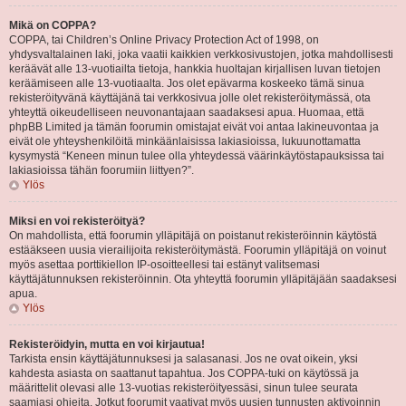
Mikä on COPPA?
COPPA, tai Children’s Online Privacy Protection Act of 1998, on
yhdysvaltalainen laki, joka vaatii kaikkien verkkosivustojen, jotka mahdollisesti
keräävät alle 13-vuotiailta tietoja, hankkia huoltajan kirjallisen luvan tietojen
keräämiseen alle 13-vuotiaalta. Jos olet epävarma koskeeko tämä sinua
rekisteröityvänä käyttäjänä tai verkkosivua jolle olet rekisteröitymässä, ota
yhteyttä oikeudelliseen neuvonantajaan saadaksesi apua. Huomaa, että
phpBB Limited ja tämän foorumin omistajat eivät voi antaa lakineuvontaa ja
eivät ole yhteyshenkilöitä minkäänlaisissa lakiasioissa, lukuunottamatta
kysymystä “Keneen minun tulee olla yhteydessä väärinkäytöstapauksissa tai
lakiasioissa tähän foorumiin liittyen?”.
Ylös
Miksi en voi rekisteröityä?
On mahdollista, että foorumin ylläpitäjä on poistanut rekisteröinnin käytöstä
estääkseen uusia vierailijoita rekisteröitymästä. Foorumin ylläpitäjä on voinut
myös asettaa porttikiellon IP-osoitteellesi tai estänyt valitsemasi
käyttäjätunnuksen rekisteröinnin. Ota yhteyttä foorumin ylläpitäjään saadaksesi
apua.
Ylös
Rekisteröidyin, mutta en voi kirjautua!
Tarkista ensin käyttäjätunnuksesi ja salasanasi. Jos ne ovat oikein, yksi
kahdesta asiasta on saattanut tapahtua. Jos COPPA-tuki on käytössä ja
määrittelit olevasi alle 13-vuotias rekisteröityessäsi, sinun tulee seurata
saamiasi ohjeita. Jotkut foorumit vaativat myös uusien tunnusten aktivoinnin