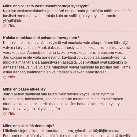
Miksi en voi lisätä vastausvaihtoehtoja kyselyyn?
Kyselyn vastausvaihtoehtojen määrä on foorumin ylläpitäjän määrittelemä. Jos
tarvitset enemmän vaihtoehtoja kuin on sallittu, ota yhteyttä foorumin
ylläpitäjään.
Ylös
Kuinka muokkaan tai poistan äänestyksen?
Kuten viestien kanssa, äänestyksiä voi muokata vain alkuperäinen lähettäjä,
valvoja tai ylläpitäjä. Muokataksesi äänestystä, muokkaa ensimmäistä viestiä
viestiketjussa. Äänestys on aina kytketty viestiketjun ensimmäiseen viestiin.
Jos kukaan ei ole vielä äänestänyt, käyttäjät voivat poistaa äänestyksen tai
muokata mitä tahansa äänestyksen asetusta. Jos käyttäjät ovat kuitenkin jo
äänestäneet, vain valvojat tai ylläpitäjät voivat muokata tai poistaa sen. Tämä
estää äänestysvaihtoehtojen vaihtamisen kesken äänestyksen.
Ylös
Miksi en pääse alueelle?
Jotkin alueet saattavat olla rajattu vain tietyille käyttäjille tai ryhmille.
Katsoaksesi, lukeaksesi, kirjoittaaksesi tai muiden toimintojen tekeminen
alueella saattaa tarvita erikoisoikeuksia. Jos haluat oikeudet, ota yhteyttä
foorumin valvojaan tai ylläpitäjään.
Ylös
Miksi en voi liittää tiedostoja?
Liitetiedostojen oikeudet annetaan alueen, ryhmän tai käyttäjän mukaan.
Foorumin ylläpitäjä ei välttämättä ole sallinut liitetiedostojen liittämistä tietyllä