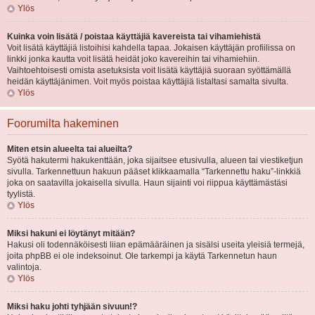
Ylös
Kuinka voin lisätä / poistaa käyttäjiä kavereista tai vihamiehistä
Voit lisätä käyttäjiä listoihisi kahdella tapaa. Jokaisen käyttäjän profiilissa on
linkki jonka kautta voit lisätä heidät joko kavereihin tai vihamiehiin.
Vaihtoehtoisesti omista asetuksista voit lisätä käyttäjiä suoraan syöttämällä
heidän käyttäjänimen. Voit myös poistaa käyttäjiä listaltasi samalta sivulta.
Ylös
Foorumilta hakeminen
Miten etsin alueelta tai alueilta?
Syötä hakutermi hakukenttään, joka sijaitsee etusivulla, alueen tai viestiketjun
sivulla. Tarkennettuun hakuun pääset klikkaamalla “Tarkennettu haku”-linkkiä
joka on saatavilla jokaisella sivulla. Haun sijainti voi riippua käyttämästäsi
tyylistä.
Ylös
Miksi hakuni ei löytänyt mitään?
Hakusi oli todennäköisesti liian epämääräinen ja sisälsi useita yleisiä termejä,
joita phpBB ei ole indeksoinut. Ole tarkempi ja käytä Tarkennetun haun
valintoja.
Ylös
Miksi haku johti tyhjään sivuun!?