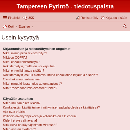
Tampereen Pyrintö - tiedotuspalsta
Pikalinkit
UKK
Rekisteröidy
Kirjaudu sisään
Koti
Etusivu
tsi
Usein kysyttyä
Kirjautumisen ja rekisteröitymisen ongelmat
Miksi minun pitää rekisteröityä?
Mikä on COPPA?
Miksi en voi rekisteröityä?
Rekisteröidyin, mutta en voi kirjautua!
Miksi en voi kirjautua sisään?
Rekisteröidyin joskus aiemmin, mutta en voi enää kirjautua sisään?!
Olen hukannut salasanani!
Miksi minut kirjataan ulos automaattisesti?
Mitä “Poista foorumin evästeet” tekee?
Käyttäjän asetukset
Miten muutan asetuksiani?
Kuinka estän käyttäjänimeni näkymisen paikalla olevissa käyttäjissä?
Ajat ovat väärin!
Vaihdoin aikavyöhykkeen ja kellonaika on silti väärin!
Kieleni ei ole valittavana!
Mitä kuvia on käyttäjänimeni vieressä?
Miten asetan avataren?