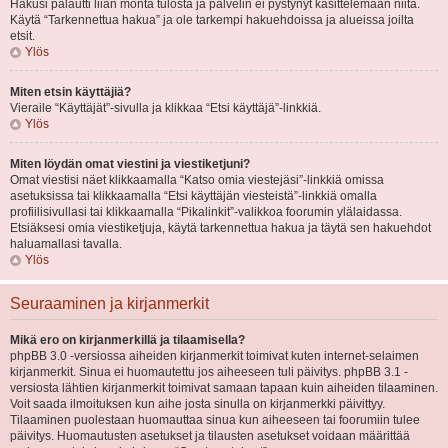
Hakusi palautti liian monta tulosta ja palvelin ei pystynyt käsittelemään niitä.
Käytä “Tarkennettua hakua” ja ole tarkempi hakuehdoissa ja alueissa joilta
etsit.
Ylös
Miten etsin käyttäjiä?
Vieraile “Käyttäjät”-sivulla ja klikkaa “Etsi käyttäjä”-linkkiä.
Ylös
Miten löydän omat viestini ja viestiketjuni?
Omat viestisi näet klikkaamalla “Katso omia viestejäsi”-linkkiä omissa
asetuksissa tai klikkaamalla “Etsi käyttäjän viesteistä”-linkkiä omalla
profiilisivullasi tai klikkaamalla “Pikalinkit”-valikkoa foorumin ylälaidassa.
Etsiäksesi omia viestiketjuja, käytä tarkennettua hakua ja täytä sen hakuehdot
haluamallasi tavalla.
Ylös
Seuraaminen ja kirjanmerkit
Mikä ero on kirjanmerkillä ja tilaamisella?
phpBB 3.0 -versiossa aiheiden kirjanmerkit toimivat kuten internet-selaimen
kirjanmerkit. Sinua ei huomautettu jos aiheeseen tuli päivitys. phpBB 3.1 -
versiosta lähtien kirjanmerkit toimivat samaan tapaan kuin aiheiden tilaaminen.
Voit saada ilmoituksen kun aihe josta sinulla on kirjanmerkki päivittyy.
Tilaaminen puolestaan huomauttaa sinua kun aiheeseen tai foorumiin tulee
päivitys. Huomautusten asetukset ja tilausten asetukset voidaan määrittää