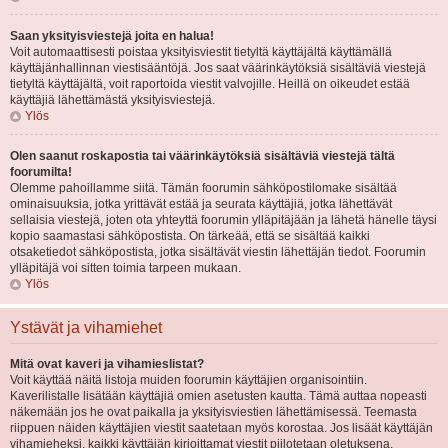
Saan yksityisviestejä joita en halua!
Voit automaattisesti poistaa yksityisviestit tietyltä käyttäjältä käyttämällä
käyttäjänhallinnan viestisääntöjä. Jos saat väärinkäytöksiä sisältäviä viestejä
tietyltä käyttäjältä, voit raportoida viestit valvojille. Heillä on oikeudet estää
käyttäjiä lähettämästä yksityisviestejä.
Ylös
Olen saanut roskapostia tai väärinkäytöksiä sisältäviä viestejä tältä
foorumilta!
Olemme pahoillamme siitä. Tämän foorumin sähköpostilomake sisältää
ominaisuuksia, jotka yrittävät estää ja seurata käyttäjiä, jotka lähettävät
sellaisia viestejä, joten ota yhteyttä foorumin ylläpitäjään ja lähetä hänelle täysi
kopio saamastasi sähköpostista. On tärkeää, että se sisältää kaikki
otsaketiedot sähköpostista, jotka sisältävät viestin lähettäjän tiedot. Foorumin
ylläpitäjä voi sitten toimia tarpeen mukaan.
Ylös
Ystävät ja vihamiehet
Mitä ovat kaveri ja vihamieslistat?
Voit käyttää näitä listoja muiden foorumin käyttäjien organisointiin.
Kaverilistalle lisätään käyttäjiä omien asetusten kautta. Tämä auttaa nopeasti
näkemään jos he ovat paikalla ja yksityisviestien lähettämisessä. Teemasta
riippuen näiden käyttäjien viestit saatetaan myös korostaa. Jos lisäät käyttäjän
vihamieheksi, kaikki käyttäjän kirjoittamat viestit piilotetaan oletuksena.