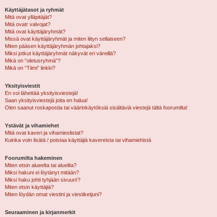
Käyttäjätasot ja ryhmät
Mitä ovat ylläpitäjät?
Mitä ovatr valvojat?
Mitä ovat käyttäjäryhmät?
Missä ovat käyttäjäryhmät ja miten liityn sellaiseen?
Miten pääsen käyttäjäryhmän johtajaksi?
Miksi jotkut käyttäjäryhmät näkyvät eri väreillä?
Mikä on “oletusryhmä”?
Mikä on “Tiimi” linkki?
Yksityisviestit
En voi lähettää yksityisviestejä!
Saan yksityisviestejä joita en halua!
Olen saanut roskapostia tai väärinkäytöksiä sisältäviä viestejä tältä foorumilta!
Ystävät ja vihamiehet
Mitä ovat kaveri ja vihamieslistat?
Kuinka voin lisätä / poistaa käyttäjiä kavereista tai vihamiehistä
Foorumilta hakeminen
Miten etsin alueelta tai alueilta?
Miksi hakuni ei löytänyt mitään?
Miksi haku johti tyhjään sivuun!?
Miten etsin käyttäjiä?
Miten löydän omat viestini ja viestiketjuni?
Seuraaminen ja kirjanmerkit