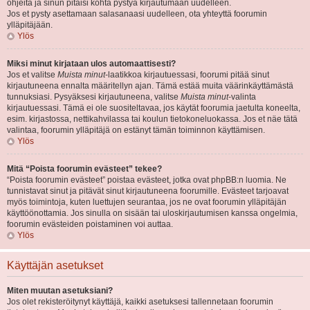
ohjeita ja sinun pitäisi kohta pystyä kirjautumaan uudelleen.
Jos et pysty asettamaan salasanaasi uudelleen, ota yhteyttä foorumin
ylläpitäjään.
Ylös
Miksi minut kirjataan ulos automaattisesti?
Jos et valitse
Muista minut
-laatikkoa kirjautuessasi, foorumi pitää sinut
kirjautuneena ennalta määritellyn ajan. Tämä estää muita väärinkäyttämästä
tunnuksiasi. Pysyäksesi kirjautuneena, valitse
Muista minut
-valinta
kirjautuessasi. Tämä ei ole suositeltavaa, jos käytät foorumia jaetulta koneelta,
esim. kirjastossa, nettikahvilassa tai koulun tietokoneluokassa. Jos et näe tätä
valintaa, foorumin ylläpitäjä on estänyt tämän toiminnon käyttämisen.
Ylös
Mitä “Poista foorumin evästeet” tekee?
“Poista foorumin evästeet” poistaa evästeet, jotka ovat phpBB:n luomia. Ne
tunnistavat sinut ja pitävät sinut kirjautuneena foorumille. Evästeet tarjoavat
myös toimintoja, kuten luettujen seurantaa, jos ne ovat foorumin ylläpitäjän
käyttöönottamia. Jos sinulla on sisään tai uloskirjautumisen kanssa ongelmia,
foorumin evästeiden poistaminen voi auttaa.
Ylös
Käyttäjän asetukset
Miten muutan asetuksiani?
Jos olet rekisteröitynyt käyttäjä, kaikki asetuksesi tallennetaan foorumin