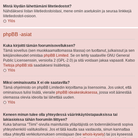
Mistä löydän lähettämäni liitetiedostot?
Nähdäksesi listan liitetiedostoistasi, mene omiin asetuksiin ja seuraa linkkejä
liitetiedostot-osioon.
Ylös
phpBB -asiat
Kuka kirjoitti tämän foorumisovelluksen?
Tämä sovellus (sen muokkaamattomassa tilassa) on tuottanut, julkaissut ja sen
tekijänoikeudet omistaa
phpBB Limited
. Se on tehty saataville GNU General
Public Licensenssin, versiolla 2 (GPL-2.0) ja sitä voidaan jakaa vapaasti. Katso
Tietoja phpBB:stä
saadaksesi lisätietoja.
Ylös
Miksi ominaisuutta X ei ole saatavilla?
Tämä ohjelmisto on phpBB Limitedin kirjoittama ja lisensoima. Jos uskot, että
ominaisuus tulisi lisätä, vieraile
phpBB ideakeskuksessa
, jossa voit äänestää
olemassa olevia ideoita tai lähettää uuden.
Ylös
Keneen minun tulee olla yhteydessä väärinkäytöstapauksissa tai
lakiasioissa tähän foorumiin liittyen?
Kuka tahansa “Tiimi”-sivulla mainituista ylläpitäjistä on todennäköisesti sopiva
yhteyshenkilö valituksillesi. Jos et tätä kautta saa vastausta, sinun kannattaa
ottaa yhteyttä verkkotunnuksen omistajaan (tee
whois-kysely
) tai jos kyseessä