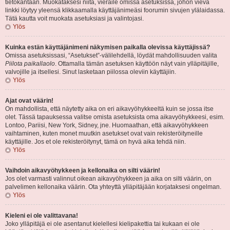
tietokantaan. Muokataksesi niitä, vieraile omissa asetuksissa, johon vievä
linkki löytyy yleensä klikkaamalla käyttäjänimeäsi foorumin sivujen ylälaidassa.
Tätä kautta voit muokata asetuksiasi ja valintojasi.
Ylös
Kuinka estän käyttäjänimeni näkymisen paikalla olevissa käyttäjissä?
Omissa asetuksissasi, “Asetukset”-välilehdellä, löydät mahdollisuuden valita
Piilota paikallaolo
. Ottamalla tämän asetuksen käyttöön näyt vain ylläpitäjille,
valvojille ja itsellesi. Sinut lasketaan piilossa oleviin käyttäjiin.
Ylös
Ajat ovat väärin!
On mahdollista, että näytetty aika on eri aikavyöhykkeeltä kuin se jossa itse
olet. Tässä tapauksessa valitse omista asetuksista oma aikavyöhykkeesi, esim.
Lontoo, Pariisi, New York, Sidney, jne. Huomaathan, että aikavyöhykkeen
vaihtaminen, kuten monet muutkin asetukset ovat vain rekisteröityneille
käyttäjille. Jos et ole rekisteröitynyt, tämä on hyvä aika tehdä niin.
Ylös
Vaihdoin aikavyöhykkeen ja kellonaika on silti väärin!
Jos olet varmasti valinnut oikean aikavyöhykkeen ja aika on silti väärin, on
palvelimen kellonaika väärin. Ota yhteyttä ylläpitäjään korjataksesi ongelman.
Ylös
Kieleni ei ole valittavana!
Joko ylläpitäjä ei ole asentanut kielellesi kielipakettia tai kukaan ei ole