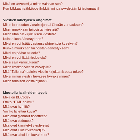
Mikä on arvonimi ja miten vaihdan sen?
Kun klikkaan sähköpostilinkkiä, minua pyydetään kirjautumaan?
Viestien lähetyksen ongelmat
Miten luon uuden viestiketjun tai lähetän vastauksen?
Miten muokkaan tai poistan viestejä?
Miten liitän allekirjoituksen viestiini?
Kuinka luon äänestyksen?
Miksi en voi lisätä vastausvaihtoehtoja kyselyyn?
Kuinka muokkaan tai poistan äänestyksen?
Miksi en pääse alueelle?
Miksi en voi liittää tiedostoja?
Miksi sain varoituksen?
Miten ilmoitan viestin valvojalle?
Mitä “Tallenna”-painike viestin kirjoittamisessa tekee?
Miksi minun viestini tarvitsee hyväksynnän?
Miten tönäisen viestiketjuani?
Muotoilu ja aiheiden tyypit
Mikä on BBCode?
Onko HTML sallittu?
Mitä ovat hymiöt?
Voinko lähettää kuvia?
Mitä ovat globaalit tiedotteet?
Mitä ovat tiedotteet?
Mitä ovat kiinnitetyt viestiketjut
Mitä ovat lukitut viestiketjut?
Mitä ovat aiheiden kuvakkeet?