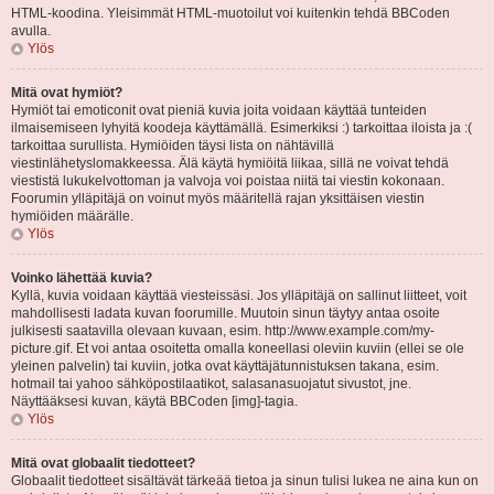
HTML-koodina. Yleisimmät HTML-muotoilut voi kuitenkin tehdä BBCoden
avulla.
Ylös
Mitä ovat hymiöt?
Hymiöt tai emoticonit ovat pieniä kuvia joita voidaan käyttää tunteiden
ilmaisemiseen lyhyitä koodeja käyttämällä. Esimerkiksi :) tarkoittaa iloista ja :(
tarkoittaa surullista. Hymiöiden täysi lista on nähtävillä
viestinlähetyslomakkeessa. Älä käytä hymiöitä liikaa, sillä ne voivat tehdä
viestistä lukukelvottoman ja valvoja voi poistaa niitä tai viestin kokonaan.
Foorumin ylläpitäjä on voinut myös määritellä rajan yksittäisen viestin
hymiöiden määrälle.
Ylös
Voinko lähettää kuvia?
Kyllä, kuvia voidaan käyttää viesteissäsi. Jos ylläpitäjä on sallinut liitteet, voit
mahdollisesti ladata kuvan foorumille. Muutoin sinun täytyy antaa osoite
julkisesti saatavilla olevaan kuvaan, esim. http://www.example.com/my-
picture.gif. Et voi antaa osoitetta omalla koneellasi oleviin kuviin (ellei se ole
yleinen palvelin) tai kuviin, jotka ovat käyttäjätunnistuksen takana, esim.
hotmail tai yahoo sähköpostilaatikot, salasanasuojatut sivustot, jne.
Näyttääksesi kuvan, käytä BBCoden [img]-tagia.
Ylös
Mitä ovat globaalit tiedotteet?
Globaalit tiedotteet sisältävät tärkeää tietoa ja sinun tulisi lukea ne aina kun on