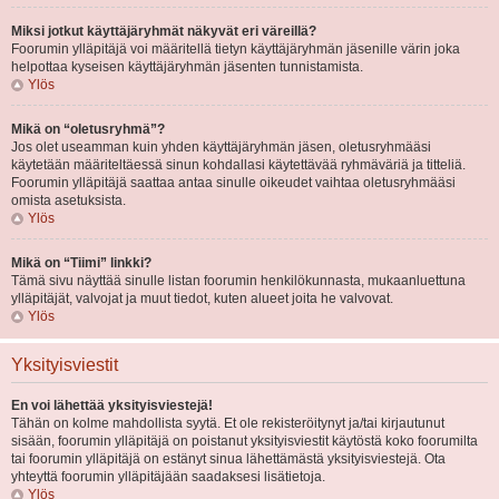
Miksi jotkut käyttäjäryhmät näkyvät eri väreillä?
Foorumin ylläpitäjä voi määritellä tietyn käyttäjäryhmän jäsenille värin joka
helpottaa kyseisen käyttäjäryhmän jäsenten tunnistamista.
Ylös
Mikä on “oletusryhmä”?
Jos olet useamman kuin yhden käyttäjäryhmän jäsen, oletusryhmääsi
käytetään määriteltäessä sinun kohdallasi käytettävää ryhmäväriä ja titteliä.
Foorumin ylläpitäjä saattaa antaa sinulle oikeudet vaihtaa oletusryhmääsi
omista asetuksista.
Ylös
Mikä on “Tiimi” linkki?
Tämä sivu näyttää sinulle listan foorumin henkilökunnasta, mukaanluettuna
ylläpitäjät, valvojat ja muut tiedot, kuten alueet joita he valvovat.
Ylös
Yksityisviestit
En voi lähettää yksityisviestejä!
Tähän on kolme mahdollista syytä. Et ole rekisteröitynyt ja/tai kirjautunut
sisään, foorumin ylläpitäjä on poistanut yksityisviestit käytöstä koko foorumilta
tai foorumin ylläpitäjä on estänyt sinua lähettämästä yksityisviestejä. Ota
yhteyttä foorumin ylläpitäjään saadaksesi lisätietoja.
Ylös