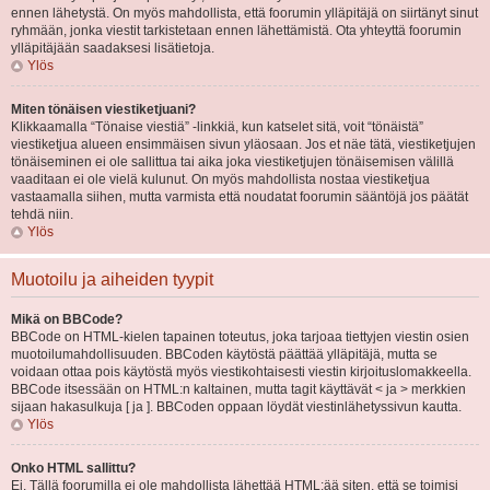
ennen lähetystä. On myös mahdollista, että foorumin ylläpitäjä on siirtänyt sinut
ryhmään, jonka viestit tarkistetaan ennen lähettämistä. Ota yhteyttä foorumin
ylläpitäjään saadaksesi lisätietoja.
Ylös
Miten tönäisen viestiketjuani?
Klikkaamalla “Tönaise viestiä” -linkkiä, kun katselet sitä, voit “tönäistä”
viestiketjua alueen ensimmäisen sivun yläosaan. Jos et näe tätä, viestiketjujen
tönäiseminen ei ole sallittua tai aika joka viestiketjujen tönäisemisen välillä
vaaditaan ei ole vielä kulunut. On myös mahdollista nostaa viestiketjua
vastaamalla siihen, mutta varmista että noudatat foorumin sääntöjä jos päätät
tehdä niin.
Ylös
Muotoilu ja aiheiden tyypit
Mikä on BBCode?
BBCode on HTML-kielen tapainen toteutus, joka tarjoaa tiettyjen viestin osien
muotoilumahdollisuuden. BBCoden käytöstä päättää ylläpitäjä, mutta se
voidaan ottaa pois käytöstä myös viestikohtaisesti viestin kirjoituslomakkeella.
BBCode itsessään on HTML:n kaltainen, mutta tagit käyttävät < ja > merkkien
sijaan hakasulkuja [ ja ]. BBCoden oppaan löydät viestinlähetyssivun kautta.
Ylös
Onko HTML sallittu?
Ei. Tällä foorumilla ei ole mahdollista lähettää HTML:ää siten, että se toimisi