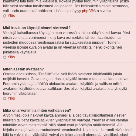
kääntänyt tätä foorumia kielellesi. Kokeile pyytää foorumin ylläpitäjältä, josko
hän voisi asentaa tarvitsemasi kielipaketin. Jos kielipakettia ei ole olemassa,
voit luoda uuden käännöksen. Lisätietoja löytyy
phpBB
®:n sivuilta.
Ylös
Mitä kuvia on käyttäjänimeni vieressä?
Viestejä katsottaessa käyttäjänimen vieressä saattaa näkyä kaksi kuvaa. Yksi
niistä voi olla arvonimeesi liitetty kuva esimerkiksi tähtien, laatikoiden tai
pisteiden muodossa viestimäärästäsi tai statuksestasi riippuen. Toinen,
yleensä isompi kuva on avatar ja on yleensä uniikki tai henkilökohtainen
jokaisella käyttäjällä.
Ylös
Miten asetan avataren?
Omissa asetuksissa, “Profiilin” alla, voit lisätä avataren käyttämällä jotain
neljästä tavasta: Gravatar, galleriasta, käyttää kuvaa muualta tai ladata kuvan.
Foorumin ylläpitäjä päättää otetaanko avataret käyttöön ja valitsee mitkä
avatarien käyttöönottotavat sallitaan. Jos et voi käyttää avataria, ota yhteyttä
foorumin ylläpitäjään.
Ylös
Mikä on arvonimi ja miten vaihdan sen?
Arvonimet, jotka näkyvät käyttäjänimesi alla osoittavat kirjoittamiesi viestien
määrän tai tietyt käyttäjät, kuten ylläpitäjät tai valvojat. Yleensä et voi vaihtaa
minkään arvonimen tekstiä, sillä nämä ovat ylläpitäjän määrittelemiä. Älä
kirjoita viestejä vain parantaaksesi arvonimeäsi. Useimmat foorumit eivät siedä
tätä ja valvojat tai ylläpitäjät voivat yksinkertaisesti pienentää viestilaskuriasi.