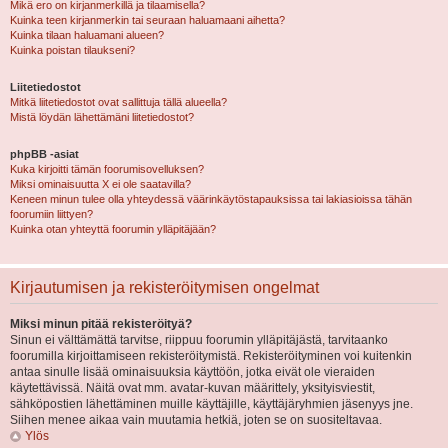
Mikä ero on kirjanmerkillä ja tilaamisella?
Kuinka teen kirjanmerkin tai seuraan haluamaani aihetta?
Kuinka tilaan haluamani alueen?
Kuinka poistan tilaukseni?
Liitetiedostot
Mitkä liitetiedostot ovat sallittuja tällä alueella?
Mistä löydän lähettämäni liitetiedostot?
phpBB -asiat
Kuka kirjoitti tämän foorumisovelluksen?
Miksi ominaisuutta X ei ole saatavilla?
Keneen minun tulee olla yhteydessä väärinkäytöstapauksissa tai lakiasioissa tähän
foorumiin liittyen?
Kuinka otan yhteyttä foorumin ylläpitäjään?
Kirjautumisen ja rekisteröitymisen ongelmat
Miksi minun pitää rekisteröityä?
Sinun ei välttämättä tarvitse, riippuu foorumin ylläpitäjästä, tarvitaanko
foorumilla kirjoittamiseen rekisteröitymistä. Rekisteröityminen voi kuitenkin
antaa sinulle lisää ominaisuuksia käyttöön, jotka eivät ole vieraiden
käytettävissä. Näitä ovat mm. avatar-kuvan määrittely, yksityisviestit,
sähköpostien lähettäminen muille käyttäjille, käyttäjäryhmien jäsenyys jne.
Siihen menee aikaa vain muutamia hetkiä, joten se on suositeltavaa.
Ylös