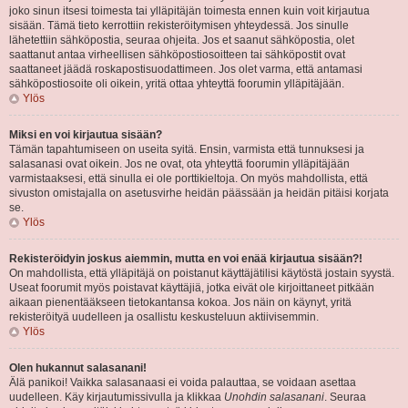
joko sinun itsesi toimesta tai ylläpitäjän toimesta ennen kuin voit kirjautua
sisään. Tämä tieto kerrottiin rekisteröitymisen yhteydessä. Jos sinulle
lähetettiin sähköpostia, seuraa ohjeita. Jos et saanut sähköpostia, olet
saattanut antaa virheellisen sähköpostiosoitteen tai sähköpostit ovat
saattaneet jäädä roskapostisuodattimeen. Jos olet varma, että antamasi
sähköpostiosoite oli oikein, yritä ottaa yhteyttä foorumin ylläpitäjään.
Ylös
Miksi en voi kirjautua sisään?
Tämän tapahtumiseen on useita syitä. Ensin, varmista että tunnuksesi ja
salasanasi ovat oikein. Jos ne ovat, ota yhteyttä foorumin ylläpitäjään
varmistaaksesi, että sinulla ei ole porttikieltoja. On myös mahdollista, että
sivuston omistajalla on asetusvirhe heidän päässään ja heidän pitäisi korjata
se.
Ylös
Rekisteröidyin joskus aiemmin, mutta en voi enää kirjautua sisään?!
On mahdollista, että ylläpitäjä on poistanut käyttäjätilisi käytöstä jostain syystä.
Useat foorumit myös poistavat käyttäjiä, jotka eivät ole kirjoittaneet pitkään
aikaan pienentääkseen tietokantansa kokoa. Jos näin on käynyt, yritä
rekisteröityä uudelleen ja osallistu keskusteluun aktiivisemmin.
Ylös
Olen hukannut salasanani!
Älä panikoi! Vaikka salasanaasi ei voida palauttaa, se voidaan asettaa
uudelleen. Käy kirjautumissivulla ja klikkaa
Unohdin salasanani
. Seuraa