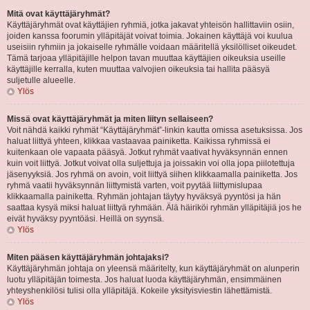
Mitä ovat käyttäjäryhmät?
Käyttäjäryhmät ovat käyttäjien ryhmiä, jotka jakavat yhteisön hallittaviin osiin,
joiden kanssa foorumin ylläpitäjät voivat toimia. Jokainen käyttäjä voi kuulua
useisiin ryhmiin ja jokaiselle ryhmälle voidaan määritellä yksilölliset oikeudet.
Tämä tarjoaa ylläpitäjille helpon tavan muuttaa käyttäjien oikeuksia useille
käyttäjille kerralla, kuten muuttaa valvojien oikeuksia tai hallita pääsyä
suljetulle alueelle.
Ylös
Missä ovat käyttäjäryhmät ja miten liityn sellaiseen?
Voit nähdä kaikki ryhmät “Käyttäjäryhmät”-linkin kautta omissa asetuksissa. Jos
haluat liittyä yhteen, klikkaa vastaavaa painiketta. Kaikissa ryhmissä ei
kuitenkaan ole vapaata pääsyä. Jotkut ryhmät vaativat hyväksynnän ennen
kuin voit liittyä. Jotkut voivat olla suljettuja ja joissakin voi olla jopa piilotettuja
jäsenyyksiä. Jos ryhmä on avoin, voit liittyä siihen klikkaamalla painiketta. Jos
ryhmä vaatii hyväksynnän liittymistä varten, voit pyytää liittymislupaa
klikkaamalla painiketta. Ryhmän johtajan täytyy hyväksyä pyyntösi ja hän
saattaa kysyä miksi haluat liittyä ryhmään. Älä häiriköi ryhmän ylläpitäjiä jos he
eivät hyväksy pyyntöäsi. Heillä on syynsä.
Ylös
Miten pääsen käyttäjäryhmän johtajaksi?
Käyttäjäryhmän johtaja on yleensä määritelty, kun käyttäjäryhmät on alunperin
luotu ylläpitäjän toimesta. Jos haluat luoda käyttäjäryhmän, ensimmäinen
yhteyshenkilösi tulisi olla ylläpitäjä. Kokeile yksityisviestin lähettämistä.
Ylös