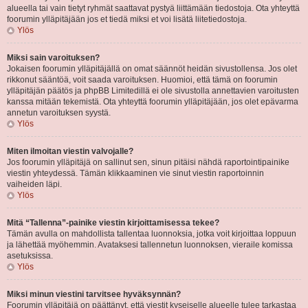
alueella tai vain tietyt ryhmät saattavat pystyä liittämään tiedostoja. Ota yhteyttä
foorumin ylläpitäjään jos et tiedä miksi et voi lisätä liitetiedostoja.
Ylös
Miksi sain varoituksen?
Jokaisen foorumin ylläpitäjällä on omat säännöt heidän sivustollensa. Jos olet
rikkonut sääntöä, voit saada varoituksen. Huomioi, että tämä on foorumin
ylläpitäjän päätös ja phpBB Limitedillä ei ole sivustolla annettavien varoitusten
kanssa mitään tekemistä. Ota yhteyttä foorumin ylläpitäjään, jos olet epävarma
annetun varoituksen syystä.
Ylös
Miten ilmoitan viestin valvojalle?
Jos foorumin ylläpitäjä on sallinut sen, sinun pitäisi nähdä raportointipainike
viestin yhteydessä. Tämän klikkaaminen vie sinut viestin raportoinnin
vaiheiden läpi.
Ylös
Mitä “Tallenna”-painike viestin kirjoittamisessa tekee?
Tämän avulla on mahdollista tallentaa luonnoksia, jotka voit kirjoittaa loppuun
ja lähettää myöhemmin. Avataksesi tallennetun luonnoksen, vieraile komissa
asetuksissa.
Ylös
Miksi minun viestini tarvitsee hyväksynnän?
Foorumin ylläpitäjä on päättänyt, että viestit kyseiselle alueelle tulee tarkastaa