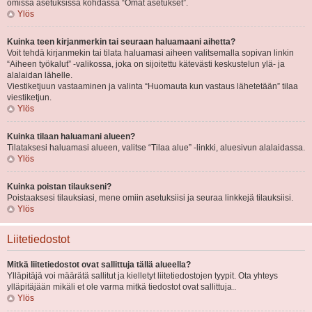
omissa asetuksissa kohdassa “Omat asetukset”.
Ylös
Kuinka teen kirjanmerkin tai seuraan haluamaani aihetta?
Voit tehdä kirjanmekin tai tilata haluamasi aiheen valitsemalla sopivan linkin
“Aiheen työkalut” -valikossa, joka on sijoitettu kätevästi keskustelun ylä- ja
alalaidan lähelle.
Viestiketjuun vastaaminen ja valinta “Huomauta kun vastaus lähetetään” tilaa
viestiketjun.
Ylös
Kuinka tilaan haluamani alueen?
Tilataksesi haluamasi alueen, valitse “Tilaa alue” -linkki, aluesivun alalaidassa.
Ylös
Kuinka poistan tilaukseni?
Poistaaksesi tilauksiasi, mene omiin asetuksiisi ja seuraa linkkejä tilauksiisi.
Ylös
Liitetiedostot
Mitkä liitetiedostot ovat sallittuja tällä alueella?
Ylläpitäjä voi määrätä sallitut ja kielletyt liitetiedostojen tyypit. Ota yhteys
ylläpitäjään mikäli et ole varma mitkä tiedostot ovat sallittuja..
Ylös