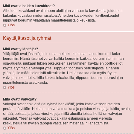
Mitä ovat aiheiden kuvakkeet?
Aiheiden kuvakkeet ovat aiheen aloittajan valitsemia kuvakkeita joiden on
tarkoitus kuvastaa niiden sisältöä. Aiheiden kuvakkeiden käyttöoikeudet
riippuvat foorumin ylläpitäjän määrittelemistä oikeuksista.
Ylös
Käyttäjätasot ja ryhmät
Mitä ovat ylläpitäjät?
Ylläpitäjät ovat jäseniä joille on annettu korkeimman tason kontrolli koko
foorumiin. Nämä jäsenet voivat hallita foorumin kaikkia foorumin toiminnan
osa-alueita, mukaan lukien oikeuksien asettaminen, käyttäjien porttikiellot,
käyttäjäryhmät ja valvojat yms., riippuen foorumin perustajasta ja hänen
ylläpitäjille määrittelemistä oikeuksista. Heillä saattaa olla myös täydet
valvojan oikeudet kaikilla keskustelualueilla, riippuen foorumin perustajan
määrittelemistä asetuksista.
Ylös
Mitä ovatr valvojat?
Valvojat ovat henkilöitä (tai ryhmä henkilöitä) jotka katsovat foorumeiden
perään päivittäin. Heillä on on valta muokata ja poistaa viestejä ja lukita, avata,
siirtää, poistaa ja jakaa viestiketjuja niillä alueilla joissa heillä on valvojan
oikeudet. Yleensä valvojat ovat paikalla estämässä aiheen vierestä
keskustelua tai hyvien tapojen vastaisen materiaalin lähettämistä.
Ylös