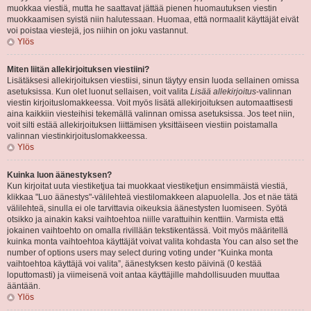
muokkaa viestiä, mutta he saattavat jättää pienen huomautuksen viestin
muokkaamisen syistä niin halutessaan. Huomaa, että normaalit käyttäjät eivät
voi poistaa viestejä, jos niihin on joku vastannut.
Ylös
Miten liitän allekirjoituksen viestiini?
Lisätäksesi allekirjoituksen viestiisi, sinun täytyy ensin luoda sellainen omissa
asetuksissa. Kun olet luonut sellaisen, voit valita
Lisää allekirjoitus
-valinnan
viestin kirjoituslomakkeessa. Voit myös lisätä allekirjoituksen automaattisesti
aina kaikkiin viesteihisi tekemällä valinnan omissa asetuksissa. Jos teet niin,
voit silti estää allekirjoituksen liittämisen yksittäiseen viestiin poistamalla
valinnan viestinkirjoituslomakkeessa.
Ylös
Kuinka luon äänestyksen?
Kun kirjoitat uuta viestiketjua tai muokkaat viestiketjun ensimmäistä viestiä,
klikkaa "Luo äänestys"-välilehteä viestilomakkeen alapuolella. Jos et näe tätä
välilehteä, sinulla ei ole tarvittavia oikeuksia äänestysten luomiseen. Syötä
otsikko ja ainakin kaksi vaihtoehtoa niille varattuihin kenttiin. Varmista että
jokainen vaihtoehto on omalla rivillään tekstikentässä. Voit myös määritellä
kuinka monta vaihtoehtoa käyttäjät voivat valita kohdasta You can also set the
number of options users may select during voting under “Kuinka monta
vaihtoehtoa käyttäjä voi valita”, äänestyksen kesto päivinä (0 kestää
loputtomasti) ja viimeisenä voit antaa käyttäjille mahdollisuuden muuttaa
ääntään.
Ylös