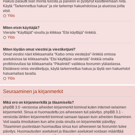
Hakusi palautti liian monta tulosta ja palvelin ei pystynyt käsittelemään niitä.
Käytä “Tarkennettua hakua” ja ole tarkempi hakuehdoissa ja alueissa joilta
etsit.
Ylös
Miten etsin käyttäjiä?
Vieraile “Käyttäjät”-sivulla ja klikkaa “Etsi käyttäjä”-linkkiä.
Ylös
Miten löydän omat viestini ja viestiketjuni?
Omat viestisi näet klikkaamalla “Katso omia viestejäsi”-linkkiä omissa
asetuksissa tai klikkaamalla “Etsi käyttäjän viesteistä”-linkkiä omalla
profiilisivullasi tai klikkaamalla “Pikalinkit”-valikkoa foorumin ylälaidassa.
Etsiäksesi omia viestiketjuja, käytä tarkennettua hakua ja täytä sen hakuehdot
haluamallasi tavalla.
Ylös
Seuraaminen ja kirjanmerkit
Mikä ero on kirjanmerkillä ja tilaamisella?
phpBB 3.0 -versiossa aiheiden kirjanmerkit toimivat kuten internet-selaimen
kirjanmerkit. Sinua ei huomautettu jos aiheeseen tuli päivitys. phpBB 3.1 -
versiosta lähtien kirjanmerkit toimivat samaan tapaan kuin aiheiden tilaaminen.
Voit saada ilmoituksen kun aihe josta sinulla on kirjanmerkki päivittyy.
Tilaaminen puolestaan huomauttaa sinua kun aiheeseen tai foorumiin tulee
päivitys. Huomautusten asetukset ja tilausten asetukset voidaan määrittää