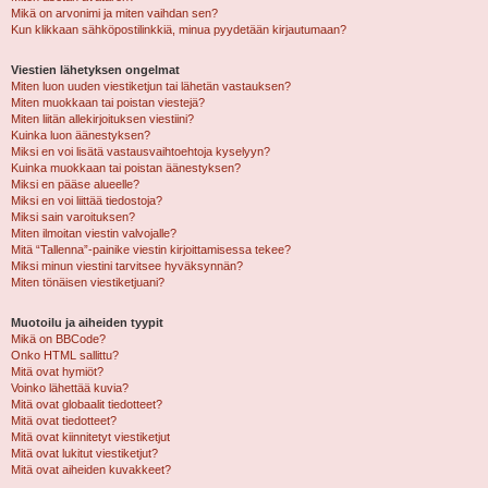
Mikä on arvonimi ja miten vaihdan sen?
Kun klikkaan sähköpostilinkkiä, minua pyydetään kirjautumaan?
Viestien lähetyksen ongelmat
Miten luon uuden viestiketjun tai lähetän vastauksen?
Miten muokkaan tai poistan viestejä?
Miten liitän allekirjoituksen viestiini?
Kuinka luon äänestyksen?
Miksi en voi lisätä vastausvaihtoehtoja kyselyyn?
Kuinka muokkaan tai poistan äänestyksen?
Miksi en pääse alueelle?
Miksi en voi liittää tiedostoja?
Miksi sain varoituksen?
Miten ilmoitan viestin valvojalle?
Mitä “Tallenna”-painike viestin kirjoittamisessa tekee?
Miksi minun viestini tarvitsee hyväksynnän?
Miten tönäisen viestiketjuani?
Muotoilu ja aiheiden tyypit
Mikä on BBCode?
Onko HTML sallittu?
Mitä ovat hymiöt?
Voinko lähettää kuvia?
Mitä ovat globaalit tiedotteet?
Mitä ovat tiedotteet?
Mitä ovat kiinnitetyt viestiketjut
Mitä ovat lukitut viestiketjut?
Mitä ovat aiheiden kuvakkeet?