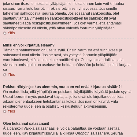
joko sinun itsesi toimesta tai ylläpitäjän toimesta ennen kuin voit kirjautua
sisään. Tämä tieto kerrottiin rekisteröitymisen yhteydessä. Jos sinulle
lähetettiin sähköpostia, seuraa ohjeita. Jos et saanut sähköpostia, olet
saattanut antaa virheellisen sähköpostiosoitteen tai sähköpostit ovat
saattaneet jäädä roskapostisuodattimeen. Jos olet varma, että antamasi
sähköpostiosoite oli oikein, yritä ottaa yhteyttä foorumin ylläpitäjään.
Ylös
Miksi en voi kirjautua sisään?
Tämän tapahtumiseen on useita syitä. Ensin, varmista että tunnuksesi ja
salasanasi ovat oikein. Jos ne ovat, ota yhteyttä foorumin ylläpitäjään
varmistaaksesi, että sinulla ei ole porttikieltoja. On myös mahdollista, että
sivuston omistajalla on asetusvirhe heidän päässään ja heidän pitäisi korjata
se.
Ylös
Rekisteröidyin joskus aiemmin, mutta en voi enää kirjautua sisään?!
On mahdollista, että ylläpitäjä on poistanut käyttäjätilisi käytöstä jostain syystä.
Useat foorumit myös poistavat käyttäjiä, jotka eivät ole kirjoittaneet pitkään
aikaan pienentääkseen tietokantansa kokoa. Jos näin on käynyt, yritä
rekisteröityä uudelleen ja osallistu keskusteluun aktiivisemmin.
Ylös
Olen hukannut salasanani!
Älä panikoi! Vaikka salasanaasi ei voida palauttaa, se voidaan asettaa
uudelleen. Käy kirjautumissivulla ja klikkaa
Unohdin salasanani
. Seuraa