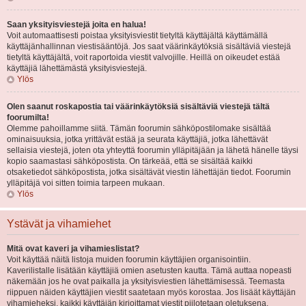
Saan yksityisviestejä joita en halua!
Voit automaattisesti poistaa yksityisviestit tietyltä käyttäjältä käyttämällä
käyttäjänhallinnan viestisääntöjä. Jos saat väärinkäytöksiä sisältäviä viestejä
tietyltä käyttäjältä, voit raportoida viestit valvojille. Heillä on oikeudet estää
käyttäjiä lähettämästä yksityisviestejä.
Ylös
Olen saanut roskapostia tai väärinkäytöksiä sisältäviä viestejä tältä
foorumilta!
Olemme pahoillamme siitä. Tämän foorumin sähköpostilomake sisältää
ominaisuuksia, jotka yrittävät estää ja seurata käyttäjiä, jotka lähettävät
sellaisia viestejä, joten ota yhteyttä foorumin ylläpitäjään ja lähetä hänelle täysi
kopio saamastasi sähköpostista. On tärkeää, että se sisältää kaikki
otsaketiedot sähköpostista, jotka sisältävät viestin lähettäjän tiedot. Foorumin
ylläpitäjä voi sitten toimia tarpeen mukaan.
Ylös
Ystävät ja vihamiehet
Mitä ovat kaveri ja vihamieslistat?
Voit käyttää näitä listoja muiden foorumin käyttäjien organisointiin.
Kaverilistalle lisätään käyttäjiä omien asetusten kautta. Tämä auttaa nopeasti
näkemään jos he ovat paikalla ja yksityisviestien lähettämisessä. Teemasta
riippuen näiden käyttäjien viestit saatetaan myös korostaa. Jos lisäät käyttäjän
vihamieheksi, kaikki käyttäjän kirjoittamat viestit piilotetaan oletuksena.