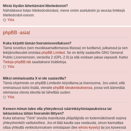
Mistä löydän lähettämäni liitetiedostot?
Nähdäksesi listan liitetiedostoistasi, mene omiin asetuksiin ja seuraa linkkejä
liitetiedostot-osioon.
Ylös
phpBB -asiat
Kuka kirjoitti tämän foorumisovelluksen?
Tämä sovellus (sen muokkaamattomassa tilassa) on tuottanut, julkaissut ja sen
tekijänoikeudet omistaa
phpBB Limited
. Se on tehty saataville GNU General
Public Licensenssin, versiolla 2 (GPL-2.0) ja sitä voidaan jakaa vapaasti. Katso
Tietoja phpBB:stä
saadaksesi lisätietoja.
Ylös
Miksi ominaisuutta X ei ole saatavilla?
Tämä ohjelmisto on phpBB Limitedin kirjoittama ja lisensoima. Jos uskot, että
ominaisuus tulisi lisätä, vieraile
phpBB ideakeskuksessa
, jossa voit äänestää
olemassa olevia ideoita tai lähettää uuden.
Ylös
Keneen minun tulee olla yhteydessä väärinkäytöstapauksissa tai
lakiasioissa tähän foorumiin liittyen?
Kuka tahansa “Tiimi”-sivulla mainituista ylläpitäjistä on todennäköisesti sopiva
yhteyshenkilö valituksillesi. Jos et tätä kautta saa vastausta, sinun kannattaa
ottaa yhteyttä verkkotunnuksen omistajaan (tee
whois-kysely
) tai jos kyseessä