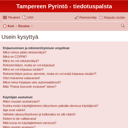
Tampereen Pyrintö - tiedotuspalsta
Pikalinkit
UKK
Rekisteröidy
Kirjaudu sisään
Koti
Etusivu
tsi
Usein kysyttyä
Kirjautumisen ja rekisteröitymisen ongelmat
Miksi minun pitää rekisteröityä?
Mikä on COPPA?
Miksi en voi rekisteröityä?
Rekisteröidyin, mutta en voi kirjautua!
Miksi en voi kirjautua sisään?
Rekisteröidyin joskus aiemmin, mutta en voi enää kirjautua sisään?!
Olen hukannut salasanani!
Miksi minut kirjataan ulos automaattisesti?
Mitä “Poista foorumin evästeet” tekee?
Käyttäjän asetukset
Miten muutan asetuksiani?
Kuinka estän käyttäjänimeni näkymisen paikalla olevissa käyttäjissä?
Ajat ovat väärin!
Vaihdoin aikavyöhykkeen ja kellonaika on silti väärin!
Kieleni ei ole valittavana!
Mitä kuvia on käyttäjänimeni vieressä?
Miten asetan avataren?