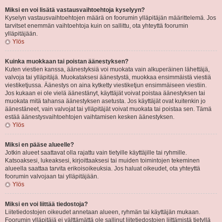
Miksi en voi lisätä vastausvaihtoehtoja kyselyyn?
Kyselyn vastausvaihtoehtojen määrä on foorumin ylläpitäjän määrittelemä. Jos
tarvitset enemmän vaihtoehtoja kuin on sallittu, ota yhteyttä foorumin
ylläpitäjään.
Ylös
Kuinka muokkaan tai poistan äänestyksen?
Kuten viestien kanssa, äänestyksiä voi muokata vain alkuperäinen lähettäjä,
valvoja tai ylläpitäjä. Muokataksesi äänestystä, muokkaa ensimmäistä viestiä
viestiketjussa. Äänestys on aina kytketty viestiketjun ensimmäiseen viestiin.
Jos kukaan ei ole vielä äänestänyt, käyttäjät voivat poistaa äänestyksen tai
muokata mitä tahansa äänestyksen asetusta. Jos käyttäjät ovat kuitenkin jo
äänestäneet, vain valvojat tai ylläpitäjät voivat muokata tai poistaa sen. Tämä
estää äänestysvaihtoehtojen vaihtamisen kesken äänestyksen.
Ylös
Miksi en pääse alueelle?
Jotkin alueet saattavat olla rajattu vain tietyille käyttäjille tai ryhmille.
Katsoaksesi, lukeaksesi, kirjoittaaksesi tai muiden toimintojen tekeminen
alueella saattaa tarvita erikoisoikeuksia. Jos haluat oikeudet, ota yhteyttä
foorumin valvojaan tai ylläpitäjään.
Ylös
Miksi en voi liittää tiedostoja?
Liitetiedostojen oikeudet annetaan alueen, ryhmän tai käyttäjän mukaan.
Foorumin ylläpitäjä ei välttämättä ole sallinut liitetiedostojen liittämistä tietyllä