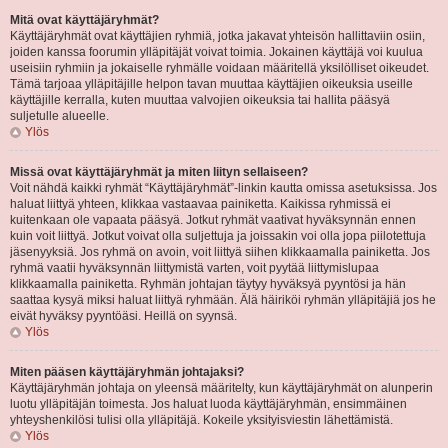
Mitä ovat käyttäjäryhmät?
Käyttäjäryhmät ovat käyttäjien ryhmiä, jotka jakavat yhteisön hallittaviin osiin,
joiden kanssa foorumin ylläpitäjät voivat toimia. Jokainen käyttäjä voi kuulua
useisiin ryhmiin ja jokaiselle ryhmälle voidaan määritellä yksilölliset oikeudet.
Tämä tarjoaa ylläpitäjille helpon tavan muuttaa käyttäjien oikeuksia useille
käyttäjille kerralla, kuten muuttaa valvojien oikeuksia tai hallita pääsyä
suljetulle alueelle.
Ylös
Missä ovat käyttäjäryhmät ja miten liityn sellaiseen?
Voit nähdä kaikki ryhmät “Käyttäjäryhmät”-linkin kautta omissa asetuksissa. Jos
haluat liittyä yhteen, klikkaa vastaavaa painiketta. Kaikissa ryhmissä ei
kuitenkaan ole vapaata pääsyä. Jotkut ryhmät vaativat hyväksynnän ennen
kuin voit liittyä. Jotkut voivat olla suljettuja ja joissakin voi olla jopa piilotettuja
jäsenyyksiä. Jos ryhmä on avoin, voit liittyä siihen klikkaamalla painiketta. Jos
ryhmä vaatii hyväksynnän liittymistä varten, voit pyytää liittymislupaa
klikkaamalla painiketta. Ryhmän johtajan täytyy hyväksyä pyyntösi ja hän
saattaa kysyä miksi haluat liittyä ryhmään. Älä häiriköi ryhmän ylläpitäjiä jos he
eivät hyväksy pyyntöäsi. Heillä on syynsä.
Ylös
Miten pääsen käyttäjäryhmän johtajaksi?
Käyttäjäryhmän johtaja on yleensä määritelty, kun käyttäjäryhmät on alunperin
luotu ylläpitäjän toimesta. Jos haluat luoda käyttäjäryhmän, ensimmäinen
yhteyshenkilösi tulisi olla ylläpitäjä. Kokeile yksityisviestin lähettämistä.
Ylös