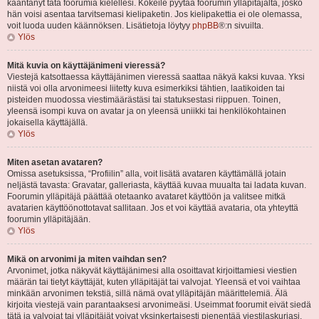
kääntänyt tätä foorumia kielellesi. Kokeile pyytää foorumin ylläpitäjältä, josko
hän voisi asentaa tarvitsemasi kielipaketin. Jos kielipakettia ei ole olemassa,
voit luoda uuden käännöksen. Lisätietoja löytyy
phpBB
®:n sivuilta.
Ylös
Mitä kuvia on käyttäjänimeni vieressä?
Viestejä katsottaessa käyttäjänimen vieressä saattaa näkyä kaksi kuvaa. Yksi
niistä voi olla arvonimeesi liitetty kuva esimerkiksi tähtien, laatikoiden tai
pisteiden muodossa viestimäärästäsi tai statuksestasi riippuen. Toinen,
yleensä isompi kuva on avatar ja on yleensä uniikki tai henkilökohtainen
jokaisella käyttäjällä.
Ylös
Miten asetan avataren?
Omissa asetuksissa, “Profiilin” alla, voit lisätä avataren käyttämällä jotain
neljästä tavasta: Gravatar, galleriasta, käyttää kuvaa muualta tai ladata kuvan.
Foorumin ylläpitäjä päättää otetaanko avataret käyttöön ja valitsee mitkä
avatarien käyttöönottotavat sallitaan. Jos et voi käyttää avataria, ota yhteyttä
foorumin ylläpitäjään.
Ylös
Mikä on arvonimi ja miten vaihdan sen?
Arvonimet, jotka näkyvät käyttäjänimesi alla osoittavat kirjoittamiesi viestien
määrän tai tietyt käyttäjät, kuten ylläpitäjät tai valvojat. Yleensä et voi vaihtaa
minkään arvonimen tekstiä, sillä nämä ovat ylläpitäjän määrittelemiä. Älä
kirjoita viestejä vain parantaaksesi arvonimeäsi. Useimmat foorumit eivät siedä
tätä ja valvojat tai ylläpitäjät voivat yksinkertaisesti pienentää viestilaskuriasi.