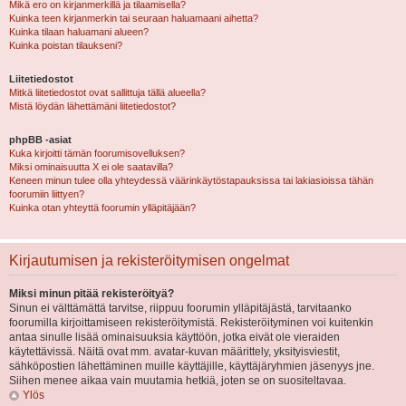
Mikä ero on kirjanmerkillä ja tilaamisella?
Kuinka teen kirjanmerkin tai seuraan haluamaani aihetta?
Kuinka tilaan haluamani alueen?
Kuinka poistan tilaukseni?
Liitetiedostot
Mitkä liitetiedostot ovat sallittuja tällä alueella?
Mistä löydän lähettämäni liitetiedostot?
phpBB -asiat
Kuka kirjoitti tämän foorumisovelluksen?
Miksi ominaisuutta X ei ole saatavilla?
Keneen minun tulee olla yhteydessä väärinkäytöstapauksissa tai lakiasioissa tähän
foorumiin liittyen?
Kuinka otan yhteyttä foorumin ylläpitäjään?
Kirjautumisen ja rekisteröitymisen ongelmat
Miksi minun pitää rekisteröityä?
Sinun ei välttämättä tarvitse, riippuu foorumin ylläpitäjästä, tarvitaanko
foorumilla kirjoittamiseen rekisteröitymistä. Rekisteröityminen voi kuitenkin
antaa sinulle lisää ominaisuuksia käyttöön, jotka eivät ole vieraiden
käytettävissä. Näitä ovat mm. avatar-kuvan määrittely, yksityisviestit,
sähköpostien lähettäminen muille käyttäjille, käyttäjäryhmien jäsenyys jne.
Siihen menee aikaa vain muutamia hetkiä, joten se on suositeltavaa.
Ylös