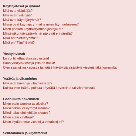
Käyttäjätasot ja ryhmät
Mitä ovat ylläpitäjät?
Mitä ovatr valvojat?
Mitä ovat käyttäjäryhmät?
Missä ovat käyttäjäryhmät ja miten liityn sellaiseen?
Miten pääsen käyttäjäryhmän johtajaksi?
Miksi jotkut käyttäjäryhmät näkyvät eri väreillä?
Mikä on “oletusryhmä”?
Mikä on “Tiimi” linkki?
Yksityisviestit
En voi lähettää yksityisviestejä!
Saan yksityisviestejä joita en halua!
Olen saanut roskapostia tai väärinkäytöksiä sisältäviä viestejä tältä foorumilta!
Ystävät ja vihamiehet
Mitä ovat kaveri ja vihamieslistat?
Kuinka voin lisätä / poistaa käyttäjiä kavereista tai vihamiehistä
Foorumilta hakeminen
Miten etsin alueelta tai alueilta?
Miksi hakuni ei löytänyt mitään?
Miksi haku johti tyhjään sivuun!?
Miten etsin käyttäjiä?
Miten löydän omat viestini ja viestiketjuni?
Seuraaminen ja kirjanmerkit