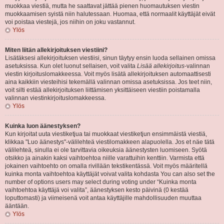
muokkaa viestiä, mutta he saattavat jättää pienen huomautuksen viestin
muokkaamisen syistä niin halutessaan. Huomaa, että normaalit käyttäjät eivät
voi poistaa viestejä, jos niihin on joku vastannut.
Ylös
Miten liitän allekirjoituksen viestiini?
Lisätäksesi allekirjoituksen viestiisi, sinun täytyy ensin luoda sellainen omissa
asetuksissa. Kun olet luonut sellaisen, voit valita
Lisää allekirjoitus
-valinnan
viestin kirjoituslomakkeessa. Voit myös lisätä allekirjoituksen automaattisesti
aina kaikkiin viesteihisi tekemällä valinnan omissa asetuksissa. Jos teet niin,
voit silti estää allekirjoituksen liittämisen yksittäiseen viestiin poistamalla
valinnan viestinkirjoituslomakkeessa.
Ylös
Kuinka luon äänestyksen?
Kun kirjoitat uuta viestiketjua tai muokkaat viestiketjun ensimmäistä viestiä,
klikkaa "Luo äänestys"-välilehteä viestilomakkeen alapuolella. Jos et näe tätä
välilehteä, sinulla ei ole tarvittavia oikeuksia äänestysten luomiseen. Syötä
otsikko ja ainakin kaksi vaihtoehtoa niille varattuihin kenttiin. Varmista että
jokainen vaihtoehto on omalla rivillään tekstikentässä. Voit myös määritellä
kuinka monta vaihtoehtoa käyttäjät voivat valita kohdasta You can also set the
number of options users may select during voting under “Kuinka monta
vaihtoehtoa käyttäjä voi valita”, äänestyksen kesto päivinä (0 kestää
loputtomasti) ja viimeisenä voit antaa käyttäjille mahdollisuuden muuttaa
ääntään.
Ylös