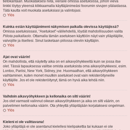
tietokantaan. Muokataksesi niitä, vieraile omissa asetuksissa, johon vievä
linkki löytyy yleensä klikkaamalla käyttäjänimeäsi foorumin sivujen ylälaidassa.
Tätä kautta voit muokata asetuksiasi ja valintojasi.
Ylös
Kuinka estän käyttäjänimeni näkymisen paikalla olevissa käyttäjissä?
Omissa asetuksissasi, “Asetukset”-välilehdellä, löydät mahdollisuuden valita
Piilota paikallaolo
. Ottamalla tämän asetuksen käyttöön näyt vain ylläpitäjille,
valvojille ja itsellesi. Sinut lasketaan piilossa oleviin käyttäjiin.
Ylös
Ajat ovat väärin!
On mahdollista, että näytetty aika on eri aikavyöhykkeeltä kuin se jossa itse
olet. Tässä tapauksessa valitse omista asetuksista oma aikavyöhykkeesi, esim.
Lontoo, Pariisi, New York, Sidney, jne. Huomaathan, että aikavyöhykkeen
vaihtaminen, kuten monet muutkin asetukset ovat vain rekisteröityneille
käyttäjille. Jos et ole rekisteröitynyt, tämä on hyvä aika tehdä niin.
Ylös
Vaihdoin aikavyöhykkeen ja kellonaika on silti väärin!
Jos olet varmasti valinnut oikean aikavyöhykkeen ja aika on silti väärin, on
palvelimen kellonaika väärin. Ota yhteyttä ylläpitäjään korjataksesi ongelman.
Ylös
Kieleni ei ole valittavana!
Joko ylläpitäjä ei ole asentanut kielellesi kielipakettia tai kukaan ei ole