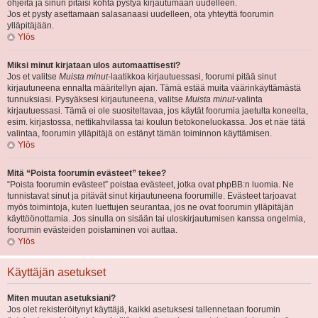
ohjeita ja sinun pitäisi kohta pystyä kirjautumaan uudelleen.
Jos et pysty asettamaan salasanaasi uudelleen, ota yhteyttä foorumin
ylläpitäjään.
Ylös
Miksi minut kirjataan ulos automaattisesti?
Jos et valitse
Muista minut
-laatikkoa kirjautuessasi, foorumi pitää sinut
kirjautuneena ennalta määritellyn ajan. Tämä estää muita väärinkäyttämästä
tunnuksiasi. Pysyäksesi kirjautuneena, valitse
Muista minut
-valinta
kirjautuessasi. Tämä ei ole suositeltavaa, jos käytät foorumia jaetulta koneelta,
esim. kirjastossa, nettikahvilassa tai koulun tietokoneluokassa. Jos et näe tätä
valintaa, foorumin ylläpitäjä on estänyt tämän toiminnon käyttämisen.
Ylös
Mitä “Poista foorumin evästeet” tekee?
“Poista foorumin evästeet” poistaa evästeet, jotka ovat phpBB:n luomia. Ne
tunnistavat sinut ja pitävät sinut kirjautuneena foorumille. Evästeet tarjoavat
myös toimintoja, kuten luettujen seurantaa, jos ne ovat foorumin ylläpitäjän
käyttöönottamia. Jos sinulla on sisään tai uloskirjautumisen kanssa ongelmia,
foorumin evästeiden poistaminen voi auttaa.
Ylös
Käyttäjän asetukset
Miten muutan asetuksiani?
Jos olet rekisteröitynyt käyttäjä, kaikki asetuksesi tallennetaan foorumin