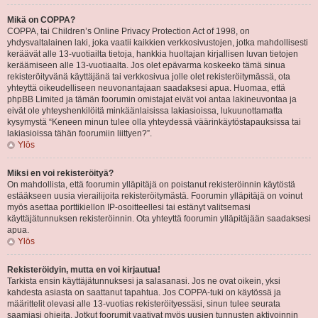
Mikä on COPPA?
COPPA, tai Children’s Online Privacy Protection Act of 1998, on
yhdysvaltalainen laki, joka vaatii kaikkien verkkosivustojen, jotka mahdollisesti
keräävät alle 13-vuotiailta tietoja, hankkia huoltajan kirjallisen luvan tietojen
keräämiseen alle 13-vuotiaalta. Jos olet epävarma koskeeko tämä sinua
rekisteröityvänä käyttäjänä tai verkkosivua jolle olet rekisteröitymässä, ota
yhteyttä oikeudelliseen neuvonantajaan saadaksesi apua. Huomaa, että
phpBB Limited ja tämän foorumin omistajat eivät voi antaa lakineuvontaa ja
eivät ole yhteyshenkilöitä minkäänlaisissa lakiasioissa, lukuunottamatta
kysymystä “Keneen minun tulee olla yhteydessä väärinkäytöstapauksissa tai
lakiasioissa tähän foorumiin liittyen?”.
Ylös
Miksi en voi rekisteröityä?
On mahdollista, että foorumin ylläpitäjä on poistanut rekisteröinnin käytöstä
estääkseen uusia vierailijoita rekisteröitymästä. Foorumin ylläpitäjä on voinut
myös asettaa porttikiellon IP-osoitteellesi tai estänyt valitsemasi
käyttäjätunnuksen rekisteröinnin. Ota yhteyttä foorumin ylläpitäjään saadaksesi
apua.
Ylös
Rekisteröidyin, mutta en voi kirjautua!
Tarkista ensin käyttäjätunnuksesi ja salasanasi. Jos ne ovat oikein, yksi
kahdesta asiasta on saattanut tapahtua. Jos COPPA-tuki on käytössä ja
määrittelit olevasi alle 13-vuotias rekisteröityessäsi, sinun tulee seurata
saamiasi ohjeita. Jotkut foorumit vaativat myös uusien tunnusten aktivoinnin