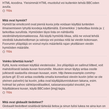
HTML-koodina. Yleisimmät HTML-muotoilut voi kuitenkin tehdä BBCoden
avulla.
Ylös
Mitä ovat hymiöt?
Hymiöt tai emoticonit ovat pieniä kuvia joita voidaan käyttää tunteiden
ilmaisemiseen lyhyitä koodeja käyttämällä. Esimerkiksi :) tarkoittaa iloista ja :(
tarkoittaa surullista. Hymiöiden täysi lista on nähtävillä
viestinlähetyslomakkeessa. Älä käytä hymiöitä liikaa, sillä ne voivat tehdä
viestistä lukukelvottoman ja valvoja voi poistaa niitä tai viestin kokonaan.
Foorumin ylläpitäjä on voinut myös määritellä rajan yksittäisen viestin
hymiöiden määrälle.
Ylös
Voinko lähettää kuvia?
Kyllä, kuvia voidaan käyttää viesteissäsi. Jos ylläpitäjä on sallinut liitteet, voit
mahdollisesti ladata kuvan foorumille. Muutoin sinun täytyy antaa osoite
julkisesti saatavilla olevaan kuvaan, esim. http://www.example.com/my-
picture.gif. Et voi antaa osoitetta omalla koneellasi oleviin kuviin (ellei se ole
yleinen palvelin) tai kuviin, jotka ovat käyttäjätunnistuksen takana, esim.
hotmail tai yahoo sähköpostilaatikot, salasanasuojatut sivustot, jne.
Näyttääksesi kuvan, käytä BBCoden [img]-tagia.
Ylös
Mitä ovat globaalit tiedotteet?
Globaalit tiedotteet sisältävät tärkeää tietoa ja sinun tulisi lukea ne aina kun on