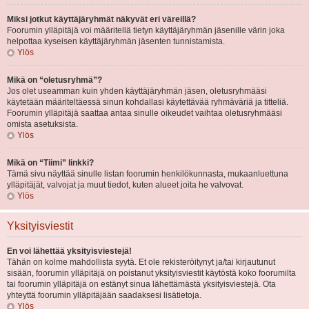
Miksi jotkut käyttäjäryhmät näkyvät eri väreillä?
Foorumin ylläpitäjä voi määritellä tietyn käyttäjäryhmän jäsenille värin joka
helpottaa kyseisen käyttäjäryhmän jäsenten tunnistamista.
Ylös
Mikä on “oletusryhmä”?
Jos olet useamman kuin yhden käyttäjäryhmän jäsen, oletusryhmääsi
käytetään määriteltäessä sinun kohdallasi käytettävää ryhmäväriä ja titteliä.
Foorumin ylläpitäjä saattaa antaa sinulle oikeudet vaihtaa oletusryhmääsi
omista asetuksista.
Ylös
Mikä on “Tiimi” linkki?
Tämä sivu näyttää sinulle listan foorumin henkilökunnasta, mukaanluettuna
ylläpitäjät, valvojat ja muut tiedot, kuten alueet joita he valvovat.
Ylös
Yksityisviestit
En voi lähettää yksityisviestejä!
Tähän on kolme mahdollista syytä. Et ole rekisteröitynyt ja/tai kirjautunut
sisään, foorumin ylläpitäjä on poistanut yksityisviestit käytöstä koko foorumilta
tai foorumin ylläpitäjä on estänyt sinua lähettämästä yksityisviestejä. Ota
yhteyttä foorumin ylläpitäjään saadaksesi lisätietoja.
Ylös