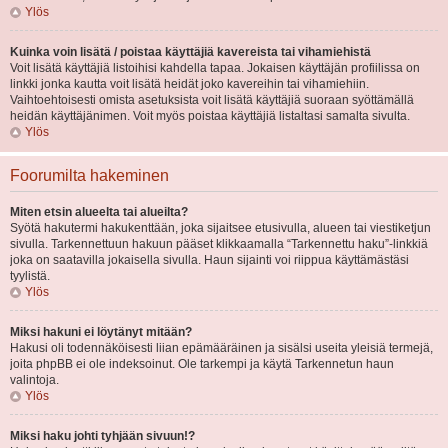
Ylös
Kuinka voin lisätä / poistaa käyttäjiä kavereista tai vihamiehistä
Voit lisätä käyttäjiä listoihisi kahdella tapaa. Jokaisen käyttäjän profiilissa on
linkki jonka kautta voit lisätä heidät joko kavereihin tai vihamiehiin.
Vaihtoehtoisesti omista asetuksista voit lisätä käyttäjiä suoraan syöttämällä
heidän käyttäjänimen. Voit myös poistaa käyttäjiä listaltasi samalta sivulta.
Ylös
Foorumilta hakeminen
Miten etsin alueelta tai alueilta?
Syötä hakutermi hakukenttään, joka sijaitsee etusivulla, alueen tai viestiketjun
sivulla. Tarkennettuun hakuun pääset klikkaamalla “Tarkennettu haku”-linkkiä
joka on saatavilla jokaisella sivulla. Haun sijainti voi riippua käyttämästäsi
tyylistä.
Ylös
Miksi hakuni ei löytänyt mitään?
Hakusi oli todennäköisesti liian epämääräinen ja sisälsi useita yleisiä termejä,
joita phpBB ei ole indeksoinut. Ole tarkempi ja käytä Tarkennetun haun
valintoja.
Ylös
Miksi haku johti tyhjään sivuun!?