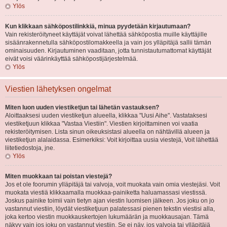
Ylös
Kun klikkaan sähköpostilinkkiä, minua pyydetään kirjautumaan?
Vain rekisteröityneet käyttäjät voivat lähettää sähköpostia muille käyttäjille
sisäänrakennetulla sähköpostilomakkeella ja vain jos ylläpitäjä sallii tämän
ominaisuuden. Kirjautuminen vaaditaan, jotta tunnistautumattomat käyttäjät
eivät voisi väärinkäyttää sähköpostijärjestelmää.
Ylös
Viestien lähetyksen ongelmat
Miten luon uuden viestiketjun tai lähetän vastauksen?
Aloittaaksesi uuden viestiketjun alueella, klikkaa "Uusi Aihe". Vastataksesi
viestiketjuun klikkaa "Vastaa Viestiin". Viestien kirjoittaminen voi vaatia
rekisteröitymisen. Lista sinun oikeuksistasi alueella on nähtävillä alueen ja
viestiketjun alalaidassa. Esimerkiksi: Voit kirjoittaa uusia viestejä, Voit lähettää
liitetiedostoja, jne.
Ylös
Miten muokkaan tai poistan viestejä?
Jos et ole foorumin ylläpitäjä tai valvoja, voit muokata vain omia viestejäsi. Voit
muokata viestiä klikkaamalla muokkaa-painiketta haluamassasi viestissä.
Joskus painike toimii vain tietyn ajan viestin luomisen jälkeen. Jos joku on jo
vastannut viestiin, löydät viestiketjuun palatessasi pienen tekstin viestisi alla,
joka kertoo viestin muokkauskertojen lukumäärän ja muokkausajan. Tämä
näkyy vain jos joku on vastannut viestiin. Se ei näy, jos valvoja tai ylläpitäjä