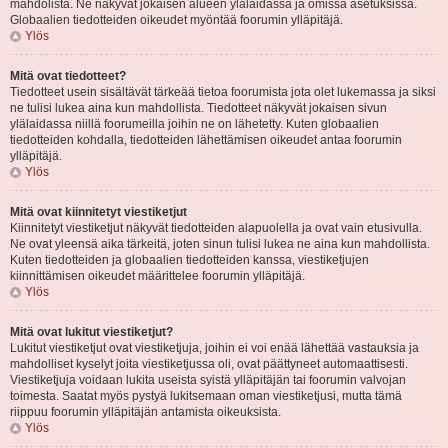
mahdolista. Ne näkyvät jokaisen alueen ylälaidassa ja omissa asetuksissa.
Globaalien tiedotteiden oikeudet myöntää foorumin ylläpitäjä.
Ylös
Mitä ovat tiedotteet?
Tiedotteet usein sisältävät tärkeää tietoa foorumista jota olet lukemassa ja siksi
ne tulisi lukea aina kun mahdollista. Tiedotteet näkyvät jokaisen sivun
ylälaidassa niillä foorumeilla joihin ne on lähetetty. Kuten globaalien
tiedotteiden kohdalla, tiedotteiden lähettämisen oikeudet antaa foorumin
ylläpitäjä.
Ylös
Mitä ovat kiinnitetyt viestiketjut
Kiinnitetyt viestiketjut näkyvät tiedotteiden alapuolella ja ovat vain etusivulla.
Ne ovat yleensä aika tärkeitä, joten sinun tulisi lukea ne aina kun mahdollista.
Kuten tiedotteiden ja globaalien tiedotteiden kanssa, viestiketjujen
kiinnittämisen oikeudet määrittelee foorumin ylläpitäjä.
Ylös
Mitä ovat lukitut viestiketjut?
Lukitut viestiketjut ovat viestiketjuja, joihin ei voi enää lähettää vastauksia ja
mahdolliset kyselyt joita viestiketjussa oli, ovat päättyneet automaattisesti.
Viestiketjuja voidaan lukita useista syistä ylläpitäjän tai foorumin valvojan
toimesta. Saatat myös pystyä lukitsemaan oman viestiketjusi, mutta tämä
riippuu foorumin ylläpitäjän antamista oikeuksista.
Ylös