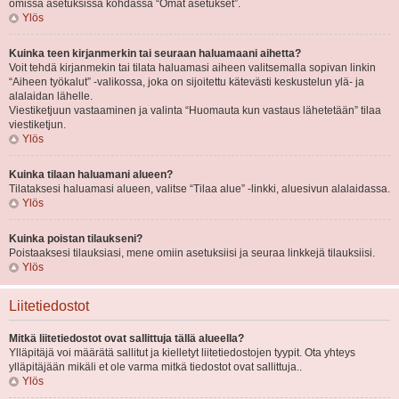
omissa asetuksissa kohdassa “Omat asetukset”.
Ylös
Kuinka teen kirjanmerkin tai seuraan haluamaani aihetta?
Voit tehdä kirjanmekin tai tilata haluamasi aiheen valitsemalla sopivan linkin
“Aiheen työkalut” -valikossa, joka on sijoitettu kätevästi keskustelun ylä- ja
alalaidan lähelle.
Viestiketjuun vastaaminen ja valinta “Huomauta kun vastaus lähetetään” tilaa
viestiketjun.
Ylös
Kuinka tilaan haluamani alueen?
Tilataksesi haluamasi alueen, valitse “Tilaa alue” -linkki, aluesivun alalaidassa.
Ylös
Kuinka poistan tilaukseni?
Poistaaksesi tilauksiasi, mene omiin asetuksiisi ja seuraa linkkejä tilauksiisi.
Ylös
Liitetiedostot
Mitkä liitetiedostot ovat sallittuja tällä alueella?
Ylläpitäjä voi määrätä sallitut ja kielletyt liitetiedostojen tyypit. Ota yhteys
ylläpitäjään mikäli et ole varma mitkä tiedostot ovat sallittuja..
Ylös