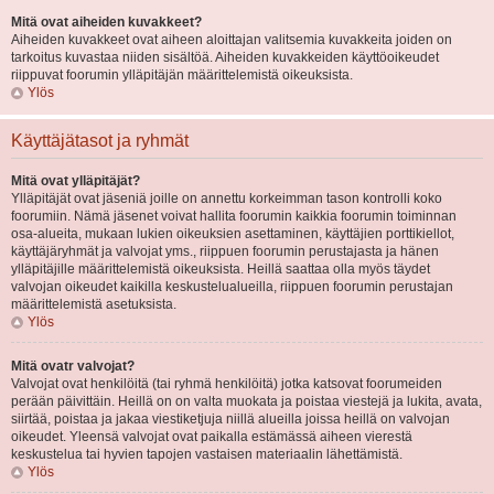
Mitä ovat aiheiden kuvakkeet?
Aiheiden kuvakkeet ovat aiheen aloittajan valitsemia kuvakkeita joiden on
tarkoitus kuvastaa niiden sisältöä. Aiheiden kuvakkeiden käyttöoikeudet
riippuvat foorumin ylläpitäjän määrittelemistä oikeuksista.
Ylös
Käyttäjätasot ja ryhmät
Mitä ovat ylläpitäjät?
Ylläpitäjät ovat jäseniä joille on annettu korkeimman tason kontrolli koko
foorumiin. Nämä jäsenet voivat hallita foorumin kaikkia foorumin toiminnan
osa-alueita, mukaan lukien oikeuksien asettaminen, käyttäjien porttikiellot,
käyttäjäryhmät ja valvojat yms., riippuen foorumin perustajasta ja hänen
ylläpitäjille määrittelemistä oikeuksista. Heillä saattaa olla myös täydet
valvojan oikeudet kaikilla keskustelualueilla, riippuen foorumin perustajan
määrittelemistä asetuksista.
Ylös
Mitä ovatr valvojat?
Valvojat ovat henkilöitä (tai ryhmä henkilöitä) jotka katsovat foorumeiden
perään päivittäin. Heillä on on valta muokata ja poistaa viestejä ja lukita, avata,
siirtää, poistaa ja jakaa viestiketjuja niillä alueilla joissa heillä on valvojan
oikeudet. Yleensä valvojat ovat paikalla estämässä aiheen vierestä
keskustelua tai hyvien tapojen vastaisen materiaalin lähettämistä.
Ylös