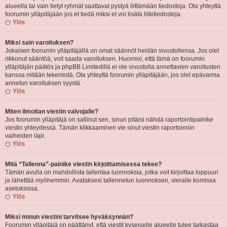
alueella tai vain tietyt ryhmät saattavat pystyä liittämään tiedostoja. Ota yhteyttä
foorumin ylläpitäjään jos et tiedä miksi et voi lisätä liitetiedostoja.
Ylös
Miksi sain varoituksen?
Jokaisen foorumin ylläpitäjällä on omat säännöt heidän sivustollensa. Jos olet
rikkonut sääntöä, voit saada varoituksen. Huomioi, että tämä on foorumin
ylläpitäjän päätös ja phpBB Limitedillä ei ole sivustolla annettavien varoitusten
kanssa mitään tekemistä. Ota yhteyttä foorumin ylläpitäjään, jos olet epävarma
annetun varoituksen syystä.
Ylös
Miten ilmoitan viestin valvojalle?
Jos foorumin ylläpitäjä on sallinut sen, sinun pitäisi nähdä raportointipainike
viestin yhteydessä. Tämän klikkaaminen vie sinut viestin raportoinnin
vaiheiden läpi.
Ylös
Mitä “Tallenna”-painike viestin kirjoittamisessa tekee?
Tämän avulla on mahdollista tallentaa luonnoksia, jotka voit kirjoittaa loppuun
ja lähettää myöhemmin. Avataksesi tallennetun luonnoksen, vieraile komissa
asetuksissa.
Ylös
Miksi minun viestini tarvitsee hyväksynnän?
Foorumin ylläpitäjä on päättänyt, että viestit kyseiselle alueelle tulee tarkastaa