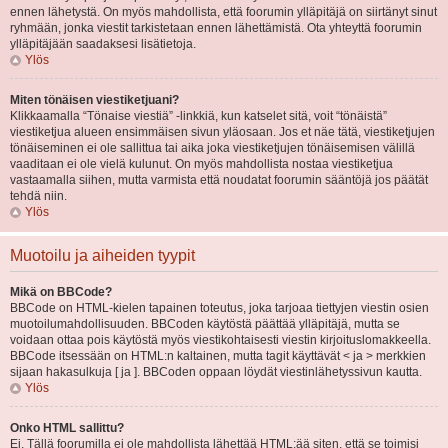
ennen lähetystä. On myös mahdollista, että foorumin ylläpitäjä on siirtänyt sinut
ryhmään, jonka viestit tarkistetaan ennen lähettämistä. Ota yhteyttä foorumin
ylläpitäjään saadaksesi lisätietoja.
Ylös
Miten tönäisen viestiketjuani?
Klikkaamalla “Tönaise viestiä” -linkkiä, kun katselet sitä, voit “tönäistä”
viestiketjua alueen ensimmäisen sivun yläosaan. Jos et näe tätä, viestiketjujen
tönäiseminen ei ole sallittua tai aika joka viestiketjujen tönäisemisen välillä
vaaditaan ei ole vielä kulunut. On myös mahdollista nostaa viestiketjua
vastaamalla siihen, mutta varmista että noudatat foorumin sääntöjä jos päätät
tehdä niin.
Ylös
Muotoilu ja aiheiden tyypit
Mikä on BBCode?
BBCode on HTML-kielen tapainen toteutus, joka tarjoaa tiettyjen viestin osien
muotoilumahdollisuuden. BBCoden käytöstä päättää ylläpitäjä, mutta se
voidaan ottaa pois käytöstä myös viestikohtaisesti viestin kirjoituslomakkeella.
BBCode itsessään on HTML:n kaltainen, mutta tagit käyttävät < ja > merkkien
sijaan hakasulkuja [ ja ]. BBCoden oppaan löydät viestinlähetyssivun kautta.
Ylös
Onko HTML sallittu?
Ei. Tällä foorumilla ei ole mahdollista lähettää HTML:ää siten, että se toimisi