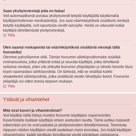
Saan yksityisviestejä joita en halua!
Voit automaattisesti poistaa yksityisviestit tietyltä käyttäjältä käyttämällä
käyttäjänhallinnan viestisääntöjä. Jos saat väärinkäytöksiä sisältäviä viestejä
tietyltä käyttäjältä, voit raportoida viestit valvojille. Heillä on oikeudet estää
käyttäjiä lähettämästä yksityisviestejä.
Ylös
Olen saanut roskapostia tai väärinkäytöksiä sisältäviä viestejä tältä
foorumilta!
Olemme pahoillamme siitä. Tämän foorumin sähköpostilomake sisältää
ominaisuuksia, jotka yrittävät estää ja seurata käyttäjiä, jotka lähettävät
sellaisia viestejä, joten ota yhteyttä foorumin ylläpitäjään ja lähetä hänelle täysi
kopio saamastasi sähköpostista. On tärkeää, että se sisältää kaikki
otsaketiedot sähköpostista, jotka sisältävät viestin lähettäjän tiedot. Foorumin
ylläpitäjä voi sitten toimia tarpeen mukaan.
Ylös
Ystävät ja vihamiehet
Mitä ovat kaveri ja vihamieslistat?
Voit käyttää näitä listoja muiden foorumin käyttäjien organisointiin.
Kaverilistalle lisätään käyttäjiä omien asetusten kautta. Tämä auttaa nopeasti
näkemään jos he ovat paikalla ja yksityisviestien lähettämisessä. Teemasta
riippuen näiden käyttäjien viestit saatetaan myös korostaa. Jos lisäät käyttäjän
vihamieheksi, kaikki käyttäjän kirjoittamat viestit piilotetaan oletuksena.