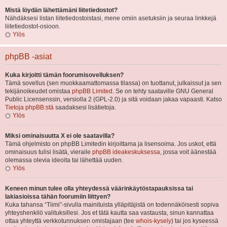
Mistä löydän lähettämäni liitetiedostot?
Nähdäksesi listan liitetiedostoistasi, mene omiin asetuksiin ja seuraa linkkejä
liitetiedostot-osioon.
Ylös
phpBB -asiat
Kuka kirjoitti tämän foorumisovelluksen?
Tämä sovellus (sen muokkaamattomassa tilassa) on tuottanut, julkaissut ja sen
tekijänoikeudet omistaa
phpBB Limited
. Se on tehty saataville GNU General
Public Licensenssin, versiolla 2 (GPL-2.0) ja sitä voidaan jakaa vapaasti. Katso
Tietoja phpBB:stä
saadaksesi lisätietoja.
Ylös
Miksi ominaisuutta X ei ole saatavilla?
Tämä ohjelmisto on phpBB Limitedin kirjoittama ja lisensoima. Jos uskot, että
ominaisuus tulisi lisätä, vieraile
phpBB ideakeskuksessa
, jossa voit äänestää
olemassa olevia ideoita tai lähettää uuden.
Ylös
Keneen minun tulee olla yhteydessä väärinkäytöstapauksissa tai
lakiasioissa tähän foorumiin liittyen?
Kuka tahansa “Tiimi”-sivulla mainituista ylläpitäjistä on todennäköisesti sopiva
yhteyshenkilö valituksillesi. Jos et tätä kautta saa vastausta, sinun kannattaa
ottaa yhteyttä verkkotunnuksen omistajaan (tee
whois-kysely
) tai jos kyseessä