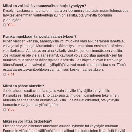
Miksi en voi lisätä vastausvaihtoehtoja kyselyyn?
Kyselyn vastausvaihtoehtojen määrä on foorumin ylläpitäjän määrittelemä. Jos
tarvitset enemmän vaihtoehtoja kuin on sallittu, ota yhteyttä foorumin
ylläpitäjään.
Ylös
Kuinka muokkaan tai poistan äänestyksen?
Kuten viestien kanssa, äänestyksiä voi muokata vain alkuperäinen lähettäjä,
valvoja tai ylläpitäjä. Muokataksesi äänestystä, muokkaa ensimmäistä viestiä
viestiketjussa. Äänestys on aina kytketty viestiketjun ensimmäiseen viestiin.
Jos kukaan ei ole vielä äänestänyt, käyttäjät voivat poistaa äänestyksen tai
muokata mitä tahansa äänestyksen asetusta. Jos käyttäjät ovat kuitenkin jo
äänestäneet, vain valvojat tai ylläpitäjät voivat muokata tai poistaa sen. Tämä
estää äänestysvaihtoehtojen vaihtamisen kesken äänestyksen.
Ylös
Miksi en pääse alueelle?
Jotkin alueet saattavat olla rajattu vain tietyille käyttäjille tai ryhmille.
Katsoaksesi, lukeaksesi, kirjoittaaksesi tai muiden toimintojen tekeminen
alueella saattaa tarvita erikoisoikeuksia. Jos haluat oikeudet, ota yhteyttä
foorumin valvojaan tai ylläpitäjään.
Ylös
Miksi en voi liittää tiedostoja?
Liitetiedostojen oikeudet annetaan alueen, ryhmän tai käyttäjän mukaan.
Foorumin ylläpitäjä ei välttämättä ole sallinut liitetiedostojen liittämistä tietyllä