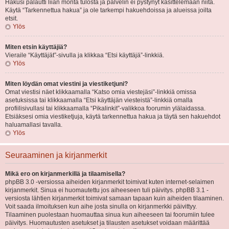
Hakusi palautti liian monta tulosta ja palvelin ei pystynyt käsittelemään niitä.
Käytä “Tarkennettua hakua” ja ole tarkempi hakuehdoissa ja alueissa joilta
etsit.
Ylös
Miten etsin käyttäjiä?
Vieraile “Käyttäjät”-sivulla ja klikkaa “Etsi käyttäjä”-linkkiä.
Ylös
Miten löydän omat viestini ja viestiketjuni?
Omat viestisi näet klikkaamalla “Katso omia viestejäsi”-linkkiä omissa
asetuksissa tai klikkaamalla “Etsi käyttäjän viesteistä”-linkkiä omalla
profiilisivullasi tai klikkaamalla “Pikalinkit”-valikkoa foorumin ylälaidassa.
Etsiäksesi omia viestiketjuja, käytä tarkennettua hakua ja täytä sen hakuehdot
haluamallasi tavalla.
Ylös
Seuraaminen ja kirjanmerkit
Mikä ero on kirjanmerkillä ja tilaamisella?
phpBB 3.0 -versiossa aiheiden kirjanmerkit toimivat kuten internet-selaimen
kirjanmerkit. Sinua ei huomautettu jos aiheeseen tuli päivitys. phpBB 3.1 -
versiosta lähtien kirjanmerkit toimivat samaan tapaan kuin aiheiden tilaaminen.
Voit saada ilmoituksen kun aihe josta sinulla on kirjanmerkki päivittyy.
Tilaaminen puolestaan huomauttaa sinua kun aiheeseen tai foorumiin tulee
päivitys. Huomautusten asetukset ja tilausten asetukset voidaan määrittää