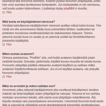
kääntänyt tätä foorumia kielellesi. Kokeile pyytää foorumin ylläpitäjältä, josko
hän voisi asentaa tarvitsemasi kielipaketin. Jos kielipakettia ei ole olemassa,
voit luoda uuden käännöksen. Lisätietoja löytyy
phpBB
®:n sivuilta.
Ylös
Mitä kuvia on käyttäjänimeni vieressä?
Viestejä katsottaessa käyttäjänimen vieressä saattaa näkyä kaksi kuvaa. Yksi
niistä voi olla arvonimeesi liitetty kuva esimerkiksi tähtien, laatikoiden tai
pisteiden muodossa viestimäärästäsi tai statuksestasi riippuen. Toinen,
yleensä isompi kuva on avatar ja on yleensä uniikki tai henkilökohtainen
jokaisella käyttäjällä.
Ylös
Miten asetan avataren?
Omissa asetuksissa, “Profiilin” alla, voit lisätä avataren käyttämällä jotain
neljästä tavasta: Gravatar, galleriasta, käyttää kuvaa muualta tai ladata kuvan.
Foorumin ylläpitäjä päättää otetaanko avataret käyttöön ja valitsee mitkä
avatarien käyttöönottotavat sallitaan. Jos et voi käyttää avataria, ota yhteyttä
foorumin ylläpitäjään.
Ylös
Mikä on arvonimi ja miten vaihdan sen?
Arvonimet, jotka näkyvät käyttäjänimesi alla osoittavat kirjoittamiesi viestien
määrän tai tietyt käyttäjät, kuten ylläpitäjät tai valvojat. Yleensä et voi vaihtaa
minkään arvonimen tekstiä, sillä nämä ovat ylläpitäjän määrittelemiä. Älä
kirjoita viestejä vain parantaaksesi arvonimeäsi. Useimmat foorumit eivät siedä
tätä ja valvojat tai ylläpitäjät voivat yksinkertaisesti pienentää viestilaskuriasi.