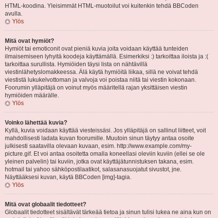
HTML-koodina. Yleisimmät HTML-muotoilut voi kuitenkin tehdä BBCoden
avulla.
Ylös
Mitä ovat hymiöt?
Hymiöt tai emoticonit ovat pieniä kuvia joita voidaan käyttää tunteiden
ilmaisemiseen lyhyitä koodeja käyttämällä. Esimerkiksi :) tarkoittaa iloista ja :(
tarkoittaa surullista. Hymiöiden täysi lista on nähtävillä
viestinlähetyslomakkeessa. Älä käytä hymiöitä liikaa, sillä ne voivat tehdä
viestistä lukukelvottoman ja valvoja voi poistaa niitä tai viestin kokonaan.
Foorumin ylläpitäjä on voinut myös määritellä rajan yksittäisen viestin
hymiöiden määrälle.
Ylös
Voinko lähettää kuvia?
Kyllä, kuvia voidaan käyttää viesteissäsi. Jos ylläpitäjä on sallinut liitteet, voit
mahdollisesti ladata kuvan foorumille. Muutoin sinun täytyy antaa osoite
julkisesti saatavilla olevaan kuvaan, esim. http://www.example.com/my-
picture.gif. Et voi antaa osoitetta omalla koneellasi oleviin kuviin (ellei se ole
yleinen palvelin) tai kuviin, jotka ovat käyttäjätunnistuksen takana, esim.
hotmail tai yahoo sähköpostilaatikot, salasanasuojatut sivustot, jne.
Näyttääksesi kuvan, käytä BBCoden [img]-tagia.
Ylös
Mitä ovat globaalit tiedotteet?
Globaalit tiedotteet sisältävät tärkeää tietoa ja sinun tulisi lukea ne aina kun on