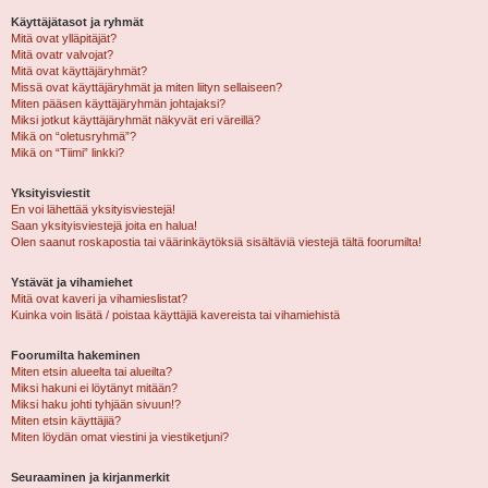
Käyttäjätasot ja ryhmät
Mitä ovat ylläpitäjät?
Mitä ovatr valvojat?
Mitä ovat käyttäjäryhmät?
Missä ovat käyttäjäryhmät ja miten liityn sellaiseen?
Miten pääsen käyttäjäryhmän johtajaksi?
Miksi jotkut käyttäjäryhmät näkyvät eri väreillä?
Mikä on “oletusryhmä”?
Mikä on “Tiimi” linkki?
Yksityisviestit
En voi lähettää yksityisviestejä!
Saan yksityisviestejä joita en halua!
Olen saanut roskapostia tai väärinkäytöksiä sisältäviä viestejä tältä foorumilta!
Ystävät ja vihamiehet
Mitä ovat kaveri ja vihamieslistat?
Kuinka voin lisätä / poistaa käyttäjiä kavereista tai vihamiehistä
Foorumilta hakeminen
Miten etsin alueelta tai alueilta?
Miksi hakuni ei löytänyt mitään?
Miksi haku johti tyhjään sivuun!?
Miten etsin käyttäjiä?
Miten löydän omat viestini ja viestiketjuni?
Seuraaminen ja kirjanmerkit