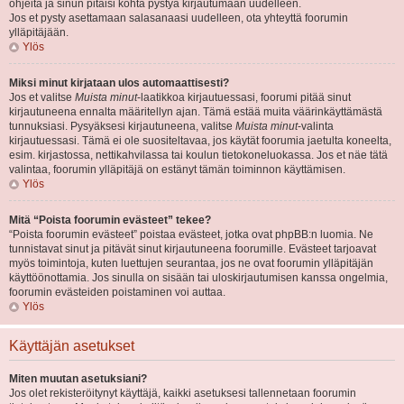
ohjeita ja sinun pitäisi kohta pystyä kirjautumaan uudelleen.
Jos et pysty asettamaan salasanaasi uudelleen, ota yhteyttä foorumin
ylläpitäjään.
Ylös
Miksi minut kirjataan ulos automaattisesti?
Jos et valitse
Muista minut
-laatikkoa kirjautuessasi, foorumi pitää sinut
kirjautuneena ennalta määritellyn ajan. Tämä estää muita väärinkäyttämästä
tunnuksiasi. Pysyäksesi kirjautuneena, valitse
Muista minut
-valinta
kirjautuessasi. Tämä ei ole suositeltavaa, jos käytät foorumia jaetulta koneelta,
esim. kirjastossa, nettikahvilassa tai koulun tietokoneluokassa. Jos et näe tätä
valintaa, foorumin ylläpitäjä on estänyt tämän toiminnon käyttämisen.
Ylös
Mitä “Poista foorumin evästeet” tekee?
“Poista foorumin evästeet” poistaa evästeet, jotka ovat phpBB:n luomia. Ne
tunnistavat sinut ja pitävät sinut kirjautuneena foorumille. Evästeet tarjoavat
myös toimintoja, kuten luettujen seurantaa, jos ne ovat foorumin ylläpitäjän
käyttöönottamia. Jos sinulla on sisään tai uloskirjautumisen kanssa ongelmia,
foorumin evästeiden poistaminen voi auttaa.
Ylös
Käyttäjän asetukset
Miten muutan asetuksiani?
Jos olet rekisteröitynyt käyttäjä, kaikki asetuksesi tallennetaan foorumin