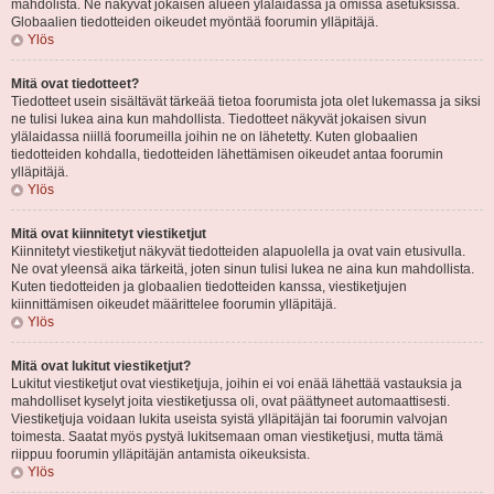
mahdolista. Ne näkyvät jokaisen alueen ylälaidassa ja omissa asetuksissa.
Globaalien tiedotteiden oikeudet myöntää foorumin ylläpitäjä.
Ylös
Mitä ovat tiedotteet?
Tiedotteet usein sisältävät tärkeää tietoa foorumista jota olet lukemassa ja siksi
ne tulisi lukea aina kun mahdollista. Tiedotteet näkyvät jokaisen sivun
ylälaidassa niillä foorumeilla joihin ne on lähetetty. Kuten globaalien
tiedotteiden kohdalla, tiedotteiden lähettämisen oikeudet antaa foorumin
ylläpitäjä.
Ylös
Mitä ovat kiinnitetyt viestiketjut
Kiinnitetyt viestiketjut näkyvät tiedotteiden alapuolella ja ovat vain etusivulla.
Ne ovat yleensä aika tärkeitä, joten sinun tulisi lukea ne aina kun mahdollista.
Kuten tiedotteiden ja globaalien tiedotteiden kanssa, viestiketjujen
kiinnittämisen oikeudet määrittelee foorumin ylläpitäjä.
Ylös
Mitä ovat lukitut viestiketjut?
Lukitut viestiketjut ovat viestiketjuja, joihin ei voi enää lähettää vastauksia ja
mahdolliset kyselyt joita viestiketjussa oli, ovat päättyneet automaattisesti.
Viestiketjuja voidaan lukita useista syistä ylläpitäjän tai foorumin valvojan
toimesta. Saatat myös pystyä lukitsemaan oman viestiketjusi, mutta tämä
riippuu foorumin ylläpitäjän antamista oikeuksista.
Ylös