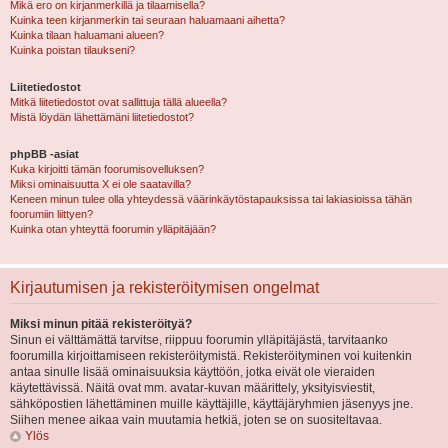
Mikä ero on kirjanmerkillä ja tilaamisella?
Kuinka teen kirjanmerkin tai seuraan haluamaani aihetta?
Kuinka tilaan haluamani alueen?
Kuinka poistan tilaukseni?
Liitetiedostot
Mitkä liitetiedostot ovat sallittuja tällä alueella?
Mistä löydän lähettämäni liitetiedostot?
phpBB -asiat
Kuka kirjoitti tämän foorumisovelluksen?
Miksi ominaisuutta X ei ole saatavilla?
Keneen minun tulee olla yhteydessä väärinkäytöstapauksissa tai lakiasioissa tähän
foorumiin liittyen?
Kuinka otan yhteyttä foorumin ylläpitäjään?
Kirjautumisen ja rekisteröitymisen ongelmat
Miksi minun pitää rekisteröityä?
Sinun ei välttämättä tarvitse, riippuu foorumin ylläpitäjästä, tarvitaanko
foorumilla kirjoittamiseen rekisteröitymistä. Rekisteröityminen voi kuitenkin
antaa sinulle lisää ominaisuuksia käyttöön, jotka eivät ole vieraiden
käytettävissä. Näitä ovat mm. avatar-kuvan määrittely, yksityisviestit,
sähköpostien lähettäminen muille käyttäjille, käyttäjäryhmien jäsenyys jne.
Siihen menee aikaa vain muutamia hetkiä, joten se on suositeltavaa.
Ylös