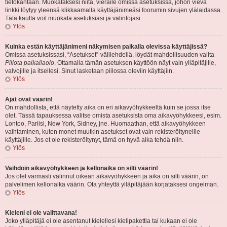
tietokantaan. Muokataksesi niitä, vieraile omissa asetuksissa, johon vievä
linkki löytyy yleensä klikkaamalla käyttäjänimeäsi foorumin sivujen ylälaidassa.
Tätä kautta voit muokata asetuksiasi ja valintojasi.
Ylös
Kuinka estän käyttäjänimeni näkymisen paikalla olevissa käyttäjissä?
Omissa asetuksissasi, “Asetukset”-välilehdellä, löydät mahdollisuuden valita
Piilota paikallaolo
. Ottamalla tämän asetuksen käyttöön näyt vain ylläpitäjille,
valvojille ja itsellesi. Sinut lasketaan piilossa oleviin käyttäjiin.
Ylös
Ajat ovat väärin!
On mahdollista, että näytetty aika on eri aikavyöhykkeeltä kuin se jossa itse
olet. Tässä tapauksessa valitse omista asetuksista oma aikavyöhykkeesi, esim.
Lontoo, Pariisi, New York, Sidney, jne. Huomaathan, että aikavyöhykkeen
vaihtaminen, kuten monet muutkin asetukset ovat vain rekisteröityneille
käyttäjille. Jos et ole rekisteröitynyt, tämä on hyvä aika tehdä niin.
Ylös
Vaihdoin aikavyöhykkeen ja kellonaika on silti väärin!
Jos olet varmasti valinnut oikean aikavyöhykkeen ja aika on silti väärin, on
palvelimen kellonaika väärin. Ota yhteyttä ylläpitäjään korjataksesi ongelman.
Ylös
Kieleni ei ole valittavana!
Joko ylläpitäjä ei ole asentanut kielellesi kielipakettia tai kukaan ei ole