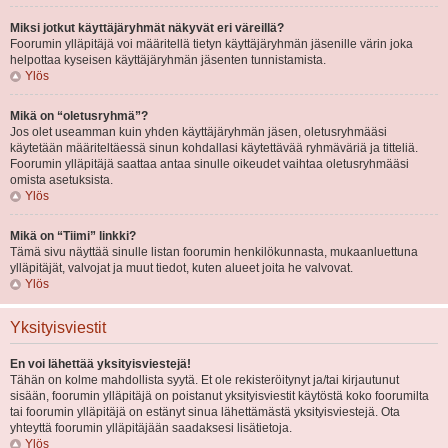
Miksi jotkut käyttäjäryhmät näkyvät eri väreillä?
Foorumin ylläpitäjä voi määritellä tietyn käyttäjäryhmän jäsenille värin joka
helpottaa kyseisen käyttäjäryhmän jäsenten tunnistamista.
Ylös
Mikä on “oletusryhmä”?
Jos olet useamman kuin yhden käyttäjäryhmän jäsen, oletusryhmääsi
käytetään määriteltäessä sinun kohdallasi käytettävää ryhmäväriä ja titteliä.
Foorumin ylläpitäjä saattaa antaa sinulle oikeudet vaihtaa oletusryhmääsi
omista asetuksista.
Ylös
Mikä on “Tiimi” linkki?
Tämä sivu näyttää sinulle listan foorumin henkilökunnasta, mukaanluettuna
ylläpitäjät, valvojat ja muut tiedot, kuten alueet joita he valvovat.
Ylös
Yksityisviestit
En voi lähettää yksityisviestejä!
Tähän on kolme mahdollista syytä. Et ole rekisteröitynyt ja/tai kirjautunut
sisään, foorumin ylläpitäjä on poistanut yksityisviestit käytöstä koko foorumilta
tai foorumin ylläpitäjä on estänyt sinua lähettämästä yksityisviestejä. Ota
yhteyttä foorumin ylläpitäjään saadaksesi lisätietoja.
Ylös