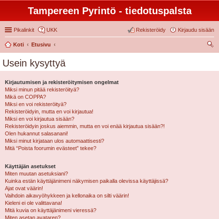
Tampereen Pyrintö - tiedotuspalsta
Pikalinkit
UKK
Rekisteröidy
Kirjaudu sisään
Koti
Etusivu
tsi
Usein kysyttyä
Kirjautumisen ja rekisteröitymisen ongelmat
Miksi minun pitää rekisteröityä?
Mikä on COPPA?
Miksi en voi rekisteröityä?
Rekisteröidyin, mutta en voi kirjautua!
Miksi en voi kirjautua sisään?
Rekisteröidyin joskus aiemmin, mutta en voi enää kirjautua sisään?!
Olen hukannut salasanani!
Miksi minut kirjataan ulos automaattisesti?
Mitä “Poista foorumin evästeet” tekee?
Käyttäjän asetukset
Miten muutan asetuksiani?
Kuinka estän käyttäjänimeni näkymisen paikalla olevissa käyttäjissä?
Ajat ovat väärin!
Vaihdoin aikavyöhykkeen ja kellonaika on silti väärin!
Kieleni ei ole valittavana!
Mitä kuvia on käyttäjänimeni vieressä?
Miten asetan avataren?