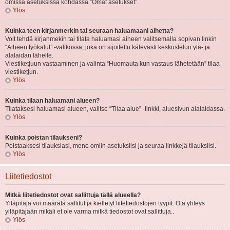
omissa asetuksissa kohdassa “Omat asetukset”.
Ylös
Kuinka teen kirjanmerkin tai seuraan haluamaani aihetta?
Voit tehdä kirjanmekin tai tilata haluamasi aiheen valitsemalla sopivan linkin
“Aiheen työkalut” -valikossa, joka on sijoitettu kätevästi keskustelun ylä- ja
alalaidan lähelle.
Viestiketjuun vastaaminen ja valinta “Huomauta kun vastaus lähetetään” tilaa
viestiketjun.
Ylös
Kuinka tilaan haluamani alueen?
Tilataksesi haluamasi alueen, valitse “Tilaa alue” -linkki, aluesivun alalaidassa.
Ylös
Kuinka poistan tilaukseni?
Poistaaksesi tilauksiasi, mene omiin asetuksiisi ja seuraa linkkejä tilauksiisi.
Ylös
Liitetiedostot
Mitkä liitetiedostot ovat sallittuja tällä alueella?
Ylläpitäjä voi määrätä sallitut ja kielletyt liitetiedostojen tyypit. Ota yhteys
ylläpitäjään mikäli et ole varma mitkä tiedostot ovat sallittuja..
Ylös