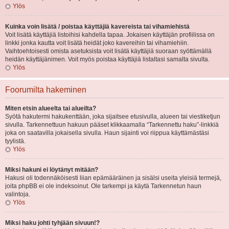
Ylös
Kuinka voin lisätä / poistaa käyttäjiä kavereista tai vihamiehistä
Voit lisätä käyttäjiä listoihisi kahdella tapaa. Jokaisen käyttäjän profiilissa on
linkki jonka kautta voit lisätä heidät joko kavereihin tai vihamiehiin.
Vaihtoehtoisesti omista asetuksista voit lisätä käyttäjiä suoraan syöttämällä
heidän käyttäjänimen. Voit myös poistaa käyttäjiä listaltasi samalta sivulta.
Ylös
Foorumilta hakeminen
Miten etsin alueelta tai alueilta?
Syötä hakutermi hakukenttään, joka sijaitsee etusivulla, alueen tai viestiketjun
sivulla. Tarkennettuun hakuun pääset klikkaamalla “Tarkennettu haku”-linkkiä
joka on saatavilla jokaisella sivulla. Haun sijainti voi riippua käyttämästäsi
tyylistä.
Ylös
Miksi hakuni ei löytänyt mitään?
Hakusi oli todennäköisesti liian epämääräinen ja sisälsi useita yleisiä termejä,
joita phpBB ei ole indeksoinut. Ole tarkempi ja käytä Tarkennetun haun
valintoja.
Ylös
Miksi haku johti tyhjään sivuun!?