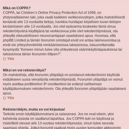
Mikä on COPPA?
COPPA, tai Children’s Online Privacy Protection Act of 1998, on
yhdysvaltalainen laki, joka vaatii kaikkien verkkosivustojen, jotka mahdollisesti
keräävät alle 13-vuotiailta tietoja, hankkia huoltajan kirjallisen luvan tietojen
keräämiseen alle 13-vuotiaalta. Jos olet epävarma koskeeko tämä sinua
rekisteröityvänä käyttäjänä tai verkkosivua jolle olet rekisteröitymässä, ota
yhteyttä oikeudelliseen neuvonantajaan saadaksesi apua. Huomaa, että
phpBB Limited ja tämän foorumin omistajat eivät voi antaa lakineuvontaa ja
eivät ole yhteyshenkilöitä minkäänlaisissa lakiasioissa, lukuunottamatta
kysymystä “Keneen minun tulee olla yhteydessä väärinkäytöstapauksissa tai
lakiasioissa tähän foorumiin liittyen?”.
Ylös
Miksi en voi rekisteröityä?
On mahdollista, että foorumin ylläpitäjä on poistanut rekisteröinnin käytöstä
estääkseen uusia vierailijoita rekisteröitymästä. Foorumin ylläpitäjä on voinut
myös asettaa porttikiellon IP-osoitteellesi tai estänyt valitsemasi
käyttäjätunnuksen rekisteröinnin. Ota yhteyttä foorumin ylläpitäjään saadaksesi
apua.
Ylös
Rekisteröidyin, mutta en voi kirjautua!
Tarkista ensin käyttäjätunnuksesi ja salasanasi. Jos ne ovat oikein, yksi
kahdesta asiasta on saattanut tapahtua. Jos COPPA-tuki on käytössä ja
määrittelit olevasi alle 13-vuotias rekisteröityessäsi, sinun tulee seurata
saamiasi ohjeita. Jotkut foorumit vaativat myös uusien tunnusten aktivoinnin