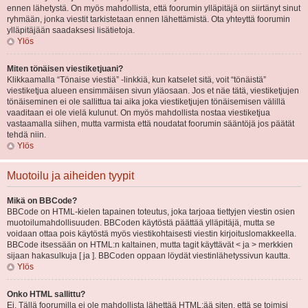
ennen lähetystä. On myös mahdollista, että foorumin ylläpitäjä on siirtänyt sinut
ryhmään, jonka viestit tarkistetaan ennen lähettämistä. Ota yhteyttä foorumin
ylläpitäjään saadaksesi lisätietoja.
Ylös
Miten tönäisen viestiketjuani?
Klikkaamalla “Tönaise viestiä” -linkkiä, kun katselet sitä, voit “tönäistä”
viestiketjua alueen ensimmäisen sivun yläosaan. Jos et näe tätä, viestiketjujen
tönäiseminen ei ole sallittua tai aika joka viestiketjujen tönäisemisen välillä
vaaditaan ei ole vielä kulunut. On myös mahdollista nostaa viestiketjua
vastaamalla siihen, mutta varmista että noudatat foorumin sääntöjä jos päätät
tehdä niin.
Ylös
Muotoilu ja aiheiden tyypit
Mikä on BBCode?
BBCode on HTML-kielen tapainen toteutus, joka tarjoaa tiettyjen viestin osien
muotoilumahdollisuuden. BBCoden käytöstä päättää ylläpitäjä, mutta se
voidaan ottaa pois käytöstä myös viestikohtaisesti viestin kirjoituslomakkeella.
BBCode itsessään on HTML:n kaltainen, mutta tagit käyttävät < ja > merkkien
sijaan hakasulkuja [ ja ]. BBCoden oppaan löydät viestinlähetyssivun kautta.
Ylös
Onko HTML sallittu?
Ei. Tällä foorumilla ei ole mahdollista lähettää HTML:ää siten, että se toimisi