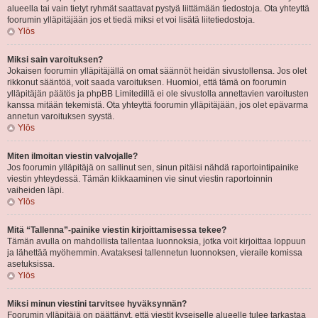
alueella tai vain tietyt ryhmät saattavat pystyä liittämään tiedostoja. Ota yhteyttä
foorumin ylläpitäjään jos et tiedä miksi et voi lisätä liitetiedostoja.
Ylös
Miksi sain varoituksen?
Jokaisen foorumin ylläpitäjällä on omat säännöt heidän sivustollensa. Jos olet
rikkonut sääntöä, voit saada varoituksen. Huomioi, että tämä on foorumin
ylläpitäjän päätös ja phpBB Limitedillä ei ole sivustolla annettavien varoitusten
kanssa mitään tekemistä. Ota yhteyttä foorumin ylläpitäjään, jos olet epävarma
annetun varoituksen syystä.
Ylös
Miten ilmoitan viestin valvojalle?
Jos foorumin ylläpitäjä on sallinut sen, sinun pitäisi nähdä raportointipainike
viestin yhteydessä. Tämän klikkaaminen vie sinut viestin raportoinnin
vaiheiden läpi.
Ylös
Mitä “Tallenna”-painike viestin kirjoittamisessa tekee?
Tämän avulla on mahdollista tallentaa luonnoksia, jotka voit kirjoittaa loppuun
ja lähettää myöhemmin. Avataksesi tallennetun luonnoksen, vieraile komissa
asetuksissa.
Ylös
Miksi minun viestini tarvitsee hyväksynnän?
Foorumin ylläpitäjä on päättänyt, että viestit kyseiselle alueelle tulee tarkastaa