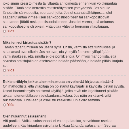
joko sinun itsesi toimesta tai ylläpitäjän toimesta ennen kuin voit kirjautua
sisään. Tämä tieto kerrottiin rekisteröitymisen yhteydessä. Jos sinulle
lähetettiin sähköpostia, seuraa ohjeita. Jos et saanut sähköpostia, olet
saattanut antaa virheellisen sähköpostiosoitteen tai sähköpostit ovat
saattaneet jäädä roskapostisuodattimeen. Jos olet varma, että antamasi
sähköpostiosoite oli oikein, yritä ottaa yhteyttä foorumin ylläpitäjään.
Ylös
Miksi en voi kirjautua sisään?
Tämän tapahtumiseen on useita syitä. Ensin, varmista että tunnuksesi ja
salasanasi ovat oikein. Jos ne ovat, ota yhteyttä foorumin ylläpitäjään
varmistaaksesi, että sinulla ei ole porttikieltoja. On myös mahdollista, että
sivuston omistajalla on asetusvirhe heidän päässään ja heidän pitäisi korjata
se.
Ylös
Rekisteröidyin joskus aiemmin, mutta en voi enää kirjautua sisään?!
On mahdollista, että ylläpitäjä on poistanut käyttäjätilisi käytöstä jostain syystä.
Useat foorumit myös poistavat käyttäjiä, jotka eivät ole kirjoittaneet pitkään
aikaan pienentääkseen tietokantansa kokoa. Jos näin on käynyt, yritä
rekisteröityä uudelleen ja osallistu keskusteluun aktiivisemmin.
Ylös
Olen hukannut salasanani!
Älä panikoi! Vaikka salasanaasi ei voida palauttaa, se voidaan asettaa
uudelleen. Käy kirjautumissivulla ja klikkaa
Unohdin salasanani
. Seuraa