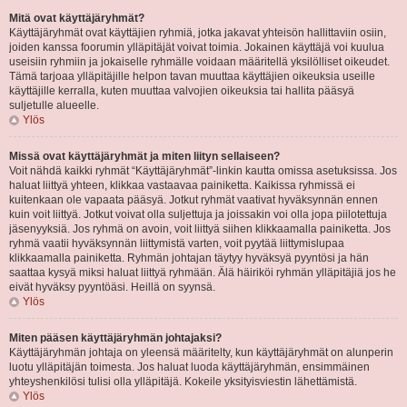
Mitä ovat käyttäjäryhmät?
Käyttäjäryhmät ovat käyttäjien ryhmiä, jotka jakavat yhteisön hallittaviin osiin,
joiden kanssa foorumin ylläpitäjät voivat toimia. Jokainen käyttäjä voi kuulua
useisiin ryhmiin ja jokaiselle ryhmälle voidaan määritellä yksilölliset oikeudet.
Tämä tarjoaa ylläpitäjille helpon tavan muuttaa käyttäjien oikeuksia useille
käyttäjille kerralla, kuten muuttaa valvojien oikeuksia tai hallita pääsyä
suljetulle alueelle.
Ylös
Missä ovat käyttäjäryhmät ja miten liityn sellaiseen?
Voit nähdä kaikki ryhmät “Käyttäjäryhmät”-linkin kautta omissa asetuksissa. Jos
haluat liittyä yhteen, klikkaa vastaavaa painiketta. Kaikissa ryhmissä ei
kuitenkaan ole vapaata pääsyä. Jotkut ryhmät vaativat hyväksynnän ennen
kuin voit liittyä. Jotkut voivat olla suljettuja ja joissakin voi olla jopa piilotettuja
jäsenyyksiä. Jos ryhmä on avoin, voit liittyä siihen klikkaamalla painiketta. Jos
ryhmä vaatii hyväksynnän liittymistä varten, voit pyytää liittymislupaa
klikkaamalla painiketta. Ryhmän johtajan täytyy hyväksyä pyyntösi ja hän
saattaa kysyä miksi haluat liittyä ryhmään. Älä häiriköi ryhmän ylläpitäjiä jos he
eivät hyväksy pyyntöäsi. Heillä on syynsä.
Ylös
Miten pääsen käyttäjäryhmän johtajaksi?
Käyttäjäryhmän johtaja on yleensä määritelty, kun käyttäjäryhmät on alunperin
luotu ylläpitäjän toimesta. Jos haluat luoda käyttäjäryhmän, ensimmäinen
yhteyshenkilösi tulisi olla ylläpitäjä. Kokeile yksityisviestin lähettämistä.
Ylös