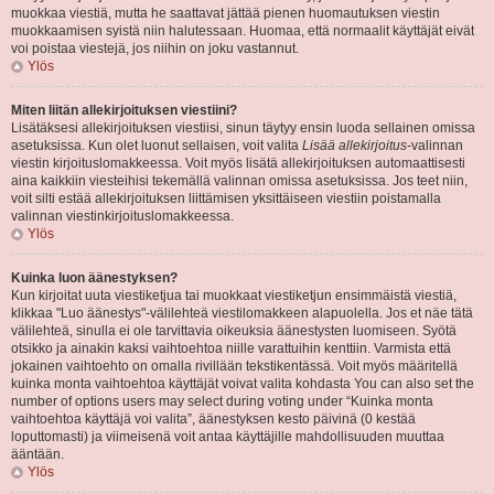
muokkaa viestiä, mutta he saattavat jättää pienen huomautuksen viestin
muokkaamisen syistä niin halutessaan. Huomaa, että normaalit käyttäjät eivät
voi poistaa viestejä, jos niihin on joku vastannut.
Ylös
Miten liitän allekirjoituksen viestiini?
Lisätäksesi allekirjoituksen viestiisi, sinun täytyy ensin luoda sellainen omissa
asetuksissa. Kun olet luonut sellaisen, voit valita
Lisää allekirjoitus
-valinnan
viestin kirjoituslomakkeessa. Voit myös lisätä allekirjoituksen automaattisesti
aina kaikkiin viesteihisi tekemällä valinnan omissa asetuksissa. Jos teet niin,
voit silti estää allekirjoituksen liittämisen yksittäiseen viestiin poistamalla
valinnan viestinkirjoituslomakkeessa.
Ylös
Kuinka luon äänestyksen?
Kun kirjoitat uuta viestiketjua tai muokkaat viestiketjun ensimmäistä viestiä,
klikkaa "Luo äänestys"-välilehteä viestilomakkeen alapuolella. Jos et näe tätä
välilehteä, sinulla ei ole tarvittavia oikeuksia äänestysten luomiseen. Syötä
otsikko ja ainakin kaksi vaihtoehtoa niille varattuihin kenttiin. Varmista että
jokainen vaihtoehto on omalla rivillään tekstikentässä. Voit myös määritellä
kuinka monta vaihtoehtoa käyttäjät voivat valita kohdasta You can also set the
number of options users may select during voting under “Kuinka monta
vaihtoehtoa käyttäjä voi valita”, äänestyksen kesto päivinä (0 kestää
loputtomasti) ja viimeisenä voit antaa käyttäjille mahdollisuuden muuttaa
ääntään.
Ylös