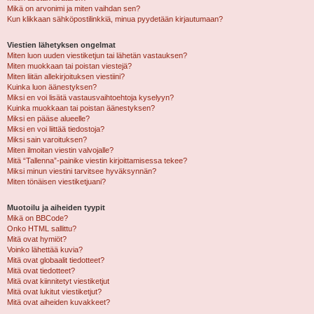
Mikä on arvonimi ja miten vaihdan sen?
Kun klikkaan sähköpostilinkkiä, minua pyydetään kirjautumaan?
Viestien lähetyksen ongelmat
Miten luon uuden viestiketjun tai lähetän vastauksen?
Miten muokkaan tai poistan viestejä?
Miten liitän allekirjoituksen viestiini?
Kuinka luon äänestyksen?
Miksi en voi lisätä vastausvaihtoehtoja kyselyyn?
Kuinka muokkaan tai poistan äänestyksen?
Miksi en pääse alueelle?
Miksi en voi liittää tiedostoja?
Miksi sain varoituksen?
Miten ilmoitan viestin valvojalle?
Mitä “Tallenna”-painike viestin kirjoittamisessa tekee?
Miksi minun viestini tarvitsee hyväksynnän?
Miten tönäisen viestiketjuani?
Muotoilu ja aiheiden tyypit
Mikä on BBCode?
Onko HTML sallittu?
Mitä ovat hymiöt?
Voinko lähettää kuvia?
Mitä ovat globaalit tiedotteet?
Mitä ovat tiedotteet?
Mitä ovat kiinnitetyt viestiketjut
Mitä ovat lukitut viestiketjut?
Mitä ovat aiheiden kuvakkeet?