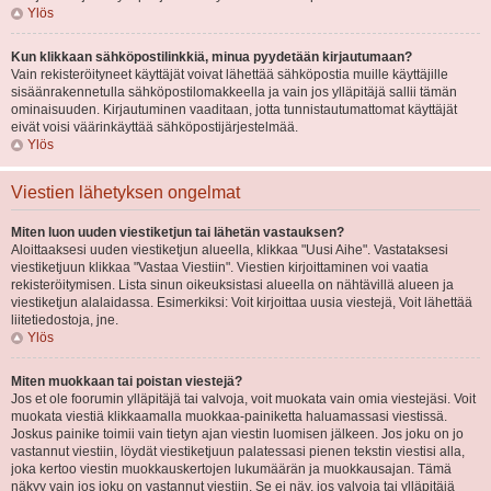
Ylös
Kun klikkaan sähköpostilinkkiä, minua pyydetään kirjautumaan?
Vain rekisteröityneet käyttäjät voivat lähettää sähköpostia muille käyttäjille
sisäänrakennetulla sähköpostilomakkeella ja vain jos ylläpitäjä sallii tämän
ominaisuuden. Kirjautuminen vaaditaan, jotta tunnistautumattomat käyttäjät
eivät voisi väärinkäyttää sähköpostijärjestelmää.
Ylös
Viestien lähetyksen ongelmat
Miten luon uuden viestiketjun tai lähetän vastauksen?
Aloittaaksesi uuden viestiketjun alueella, klikkaa "Uusi Aihe". Vastataksesi
viestiketjuun klikkaa "Vastaa Viestiin". Viestien kirjoittaminen voi vaatia
rekisteröitymisen. Lista sinun oikeuksistasi alueella on nähtävillä alueen ja
viestiketjun alalaidassa. Esimerkiksi: Voit kirjoittaa uusia viestejä, Voit lähettää
liitetiedostoja, jne.
Ylös
Miten muokkaan tai poistan viestejä?
Jos et ole foorumin ylläpitäjä tai valvoja, voit muokata vain omia viestejäsi. Voit
muokata viestiä klikkaamalla muokkaa-painiketta haluamassasi viestissä.
Joskus painike toimii vain tietyn ajan viestin luomisen jälkeen. Jos joku on jo
vastannut viestiin, löydät viestiketjuun palatessasi pienen tekstin viestisi alla,
joka kertoo viestin muokkauskertojen lukumäärän ja muokkausajan. Tämä
näkyy vain jos joku on vastannut viestiin. Se ei näy, jos valvoja tai ylläpitäjä