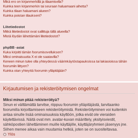
Mikä ero on kirjanmerkillä ja tilaamisella?
Kuinka teen kirjanmerkin tai seuraan haluamaani aihetta?
Kuinka tilaan haluamani alueen?
Kuinka poistan tilaukseni?
Liitetiedostot
Mitkä liitetiedostot ovat sallittuja tällä alueella?
Mistä löydän lähettämäni liitetiedostot?
phpBB -asiat
Kuka kirjoitti tämän foorumisovelluksen?
Miksi ominaisuutta X ei ole saatavilla?
Keneen minun tulee olla yhteydessä väärinkäytöstapauksissa tai lakiasioissa tähän
foorumiin liittyen?
Kuinka otan yhteyttä foorumin ylläpitäjään?
Kirjautumisen ja rekisteröitymisen ongelmat
Miksi minun pitää rekisteröityä?
Sinun ei välttämättä tarvitse, riippuu foorumin ylläpitäjästä, tarvitaanko
foorumilla kirjoittamiseen rekisteröitymistä. Rekisteröityminen voi kuitenkin
antaa sinulle lisää ominaisuuksia käyttöön, jotka eivät ole vieraiden
käytettävissä. Näitä ovat mm. avatar-kuvan määrittely, yksityisviestit,
sähköpostien lähettäminen muille käyttäjille, käyttäjäryhmien jäsenyys jne.
Siihen menee aikaa vain muutamia hetkiä, joten se on suositeltavaa.
Ylös