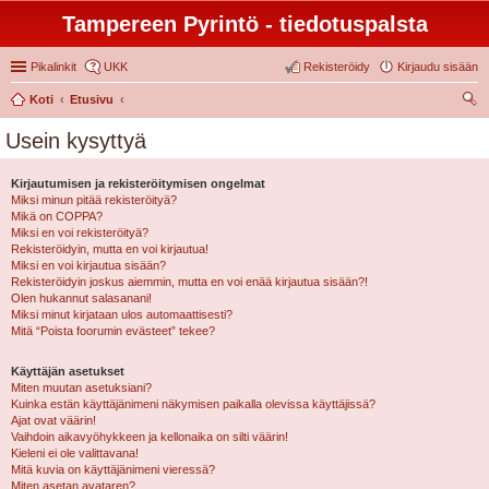
Tampereen Pyrintö - tiedotuspalsta
Pikalinkit
UKK
Rekisteröidy
Kirjaudu sisään
Koti
Etusivu
tsi
Usein kysyttyä
Kirjautumisen ja rekisteröitymisen ongelmat
Miksi minun pitää rekisteröityä?
Mikä on COPPA?
Miksi en voi rekisteröityä?
Rekisteröidyin, mutta en voi kirjautua!
Miksi en voi kirjautua sisään?
Rekisteröidyin joskus aiemmin, mutta en voi enää kirjautua sisään?!
Olen hukannut salasanani!
Miksi minut kirjataan ulos automaattisesti?
Mitä “Poista foorumin evästeet” tekee?
Käyttäjän asetukset
Miten muutan asetuksiani?
Kuinka estän käyttäjänimeni näkymisen paikalla olevissa käyttäjissä?
Ajat ovat väärin!
Vaihdoin aikavyöhykkeen ja kellonaika on silti väärin!
Kieleni ei ole valittavana!
Mitä kuvia on käyttäjänimeni vieressä?
Miten asetan avataren?