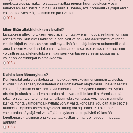
muokkaa viestiä, mutta he saattavat jättää pienen huomautuksen viestin
muokkaamisen syistä niin halutessaan. Huomaa, että normaalit käyttäjät eivät
voi poistaa viestejä, jos niihin on joku vastannut.
Ylös
Miten liitän allekirjoituksen viestiini?
Lisätäksesi allekirjoituksen viestiisi, sinun täytyy ensin luoda sellainen omissa
asetuksissa. Kun olet luonut sellaisen, voit valita
Lisää allekirjoitus
-valinnan
viestin kirjoituslomakkeessa. Voit myös lisätä allekirjoituksen automaattisesti
aina kaikkiin viesteihisi tekemällä valinnan omissa asetuksissa. Jos teet niin,
voit silti estää allekirjoituksen liittämisen yksittäiseen viestiin poistamalla
valinnan viestinkirjoituslomakkeessa.
Ylös
Kuinka luon äänestyksen?
Kun kirjoitat uuta viestiketjua tai muokkaat viestiketjun ensimmäistä viestiä,
klikkaa "Luo äänestys"-välilehteä viestilomakkeen alapuolella. Jos et näe tätä
välilehteä, sinulla ei ole tarvittavia oikeuksia äänestysten luomiseen. Syötä
otsikko ja ainakin kaksi vaihtoehtoa niille varattuihin kenttiin. Varmista että
jokainen vaihtoehto on omalla rivillään tekstikentässä. Voit myös määritellä
kuinka monta vaihtoehtoa käyttäjät voivat valita kohdasta You can also set the
number of options users may select during voting under “Kuinka monta
vaihtoehtoa käyttäjä voi valita”, äänestyksen kesto päivinä (0 kestää
loputtomasti) ja viimeisenä voit antaa käyttäjille mahdollisuuden muuttaa
ääntään.
Ylös