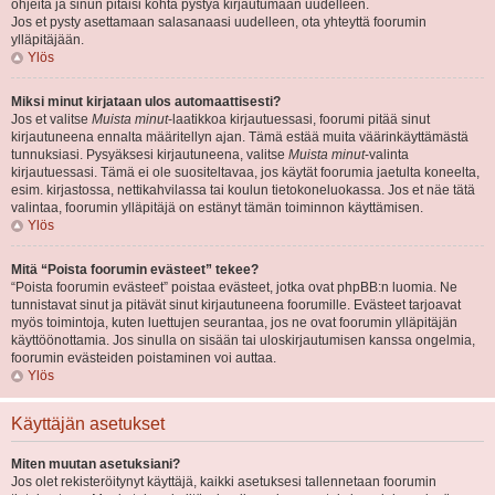
ohjeita ja sinun pitäisi kohta pystyä kirjautumaan uudelleen.
Jos et pysty asettamaan salasanaasi uudelleen, ota yhteyttä foorumin
ylläpitäjään.
Ylös
Miksi minut kirjataan ulos automaattisesti?
Jos et valitse
Muista minut
-laatikkoa kirjautuessasi, foorumi pitää sinut
kirjautuneena ennalta määritellyn ajan. Tämä estää muita väärinkäyttämästä
tunnuksiasi. Pysyäksesi kirjautuneena, valitse
Muista minut
-valinta
kirjautuessasi. Tämä ei ole suositeltavaa, jos käytät foorumia jaetulta koneelta,
esim. kirjastossa, nettikahvilassa tai koulun tietokoneluokassa. Jos et näe tätä
valintaa, foorumin ylläpitäjä on estänyt tämän toiminnon käyttämisen.
Ylös
Mitä “Poista foorumin evästeet” tekee?
“Poista foorumin evästeet” poistaa evästeet, jotka ovat phpBB:n luomia. Ne
tunnistavat sinut ja pitävät sinut kirjautuneena foorumille. Evästeet tarjoavat
myös toimintoja, kuten luettujen seurantaa, jos ne ovat foorumin ylläpitäjän
käyttöönottamia. Jos sinulla on sisään tai uloskirjautumisen kanssa ongelmia,
foorumin evästeiden poistaminen voi auttaa.
Ylös
Käyttäjän asetukset
Miten muutan asetuksiani?
Jos olet rekisteröitynyt käyttäjä, kaikki asetuksesi tallennetaan foorumin