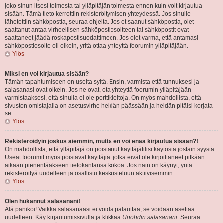
joko sinun itsesi toimesta tai ylläpitäjän toimesta ennen kuin voit kirjautua
sisään. Tämä tieto kerrottiin rekisteröitymisen yhteydessä. Jos sinulle
lähetettiin sähköpostia, seuraa ohjeita. Jos et saanut sähköpostia, olet
saattanut antaa virheellisen sähköpostiosoitteen tai sähköpostit ovat
saattaneet jäädä roskapostisuodattimeen. Jos olet varma, että antamasi
sähköpostiosoite oli oikein, yritä ottaa yhteyttä foorumin ylläpitäjään.
Ylös
Miksi en voi kirjautua sisään?
Tämän tapahtumiseen on useita syitä. Ensin, varmista että tunnuksesi ja
salasanasi ovat oikein. Jos ne ovat, ota yhteyttä foorumin ylläpitäjään
varmistaaksesi, että sinulla ei ole porttikieltoja. On myös mahdollista, että
sivuston omistajalla on asetusvirhe heidän päässään ja heidän pitäisi korjata
se.
Ylös
Rekisteröidyin joskus aiemmin, mutta en voi enää kirjautua sisään?!
On mahdollista, että ylläpitäjä on poistanut käyttäjätilisi käytöstä jostain syystä.
Useat foorumit myös poistavat käyttäjiä, jotka eivät ole kirjoittaneet pitkään
aikaan pienentääkseen tietokantansa kokoa. Jos näin on käynyt, yritä
rekisteröityä uudelleen ja osallistu keskusteluun aktiivisemmin.
Ylös
Olen hukannut salasanani!
Älä panikoi! Vaikka salasanaasi ei voida palauttaa, se voidaan asettaa
uudelleen. Käy kirjautumissivulla ja klikkaa
Unohdin salasanani
. Seuraa