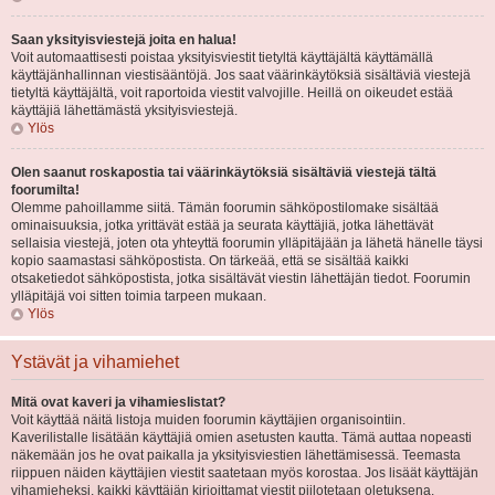
Saan yksityisviestejä joita en halua!
Voit automaattisesti poistaa yksityisviestit tietyltä käyttäjältä käyttämällä
käyttäjänhallinnan viestisääntöjä. Jos saat väärinkäytöksiä sisältäviä viestejä
tietyltä käyttäjältä, voit raportoida viestit valvojille. Heillä on oikeudet estää
käyttäjiä lähettämästä yksityisviestejä.
Ylös
Olen saanut roskapostia tai väärinkäytöksiä sisältäviä viestejä tältä
foorumilta!
Olemme pahoillamme siitä. Tämän foorumin sähköpostilomake sisältää
ominaisuuksia, jotka yrittävät estää ja seurata käyttäjiä, jotka lähettävät
sellaisia viestejä, joten ota yhteyttä foorumin ylläpitäjään ja lähetä hänelle täysi
kopio saamastasi sähköpostista. On tärkeää, että se sisältää kaikki
otsaketiedot sähköpostista, jotka sisältävät viestin lähettäjän tiedot. Foorumin
ylläpitäjä voi sitten toimia tarpeen mukaan.
Ylös
Ystävät ja vihamiehet
Mitä ovat kaveri ja vihamieslistat?
Voit käyttää näitä listoja muiden foorumin käyttäjien organisointiin.
Kaverilistalle lisätään käyttäjiä omien asetusten kautta. Tämä auttaa nopeasti
näkemään jos he ovat paikalla ja yksityisviestien lähettämisessä. Teemasta
riippuen näiden käyttäjien viestit saatetaan myös korostaa. Jos lisäät käyttäjän
vihamieheksi, kaikki käyttäjän kirjoittamat viestit piilotetaan oletuksena.