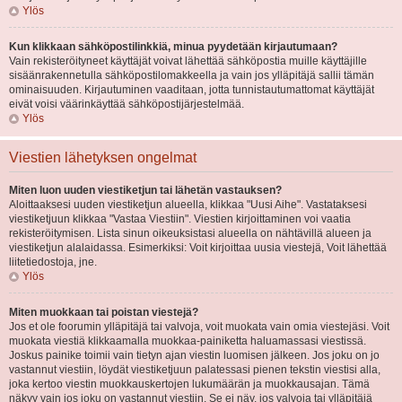
Ylös
Kun klikkaan sähköpostilinkkiä, minua pyydetään kirjautumaan?
Vain rekisteröityneet käyttäjät voivat lähettää sähköpostia muille käyttäjille
sisäänrakennetulla sähköpostilomakkeella ja vain jos ylläpitäjä sallii tämän
ominaisuuden. Kirjautuminen vaaditaan, jotta tunnistautumattomat käyttäjät
eivät voisi väärinkäyttää sähköpostijärjestelmää.
Ylös
Viestien lähetyksen ongelmat
Miten luon uuden viestiketjun tai lähetän vastauksen?
Aloittaaksesi uuden viestiketjun alueella, klikkaa "Uusi Aihe". Vastataksesi
viestiketjuun klikkaa "Vastaa Viestiin". Viestien kirjoittaminen voi vaatia
rekisteröitymisen. Lista sinun oikeuksistasi alueella on nähtävillä alueen ja
viestiketjun alalaidassa. Esimerkiksi: Voit kirjoittaa uusia viestejä, Voit lähettää
liitetiedostoja, jne.
Ylös
Miten muokkaan tai poistan viestejä?
Jos et ole foorumin ylläpitäjä tai valvoja, voit muokata vain omia viestejäsi. Voit
muokata viestiä klikkaamalla muokkaa-painiketta haluamassasi viestissä.
Joskus painike toimii vain tietyn ajan viestin luomisen jälkeen. Jos joku on jo
vastannut viestiin, löydät viestiketjuun palatessasi pienen tekstin viestisi alla,
joka kertoo viestin muokkauskertojen lukumäärän ja muokkausajan. Tämä
näkyy vain jos joku on vastannut viestiin. Se ei näy, jos valvoja tai ylläpitäjä