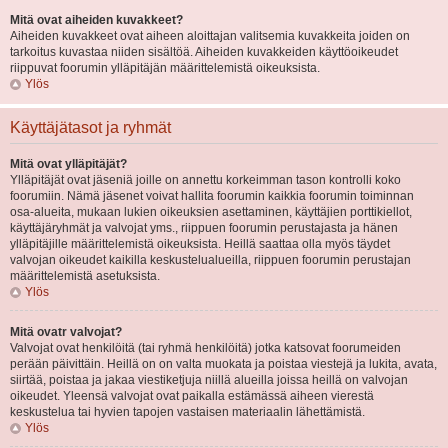
Mitä ovat aiheiden kuvakkeet?
Aiheiden kuvakkeet ovat aiheen aloittajan valitsemia kuvakkeita joiden on
tarkoitus kuvastaa niiden sisältöä. Aiheiden kuvakkeiden käyttöoikeudet
riippuvat foorumin ylläpitäjän määrittelemistä oikeuksista.
Ylös
Käyttäjätasot ja ryhmät
Mitä ovat ylläpitäjät?
Ylläpitäjät ovat jäseniä joille on annettu korkeimman tason kontrolli koko
foorumiin. Nämä jäsenet voivat hallita foorumin kaikkia foorumin toiminnan
osa-alueita, mukaan lukien oikeuksien asettaminen, käyttäjien porttikiellot,
käyttäjäryhmät ja valvojat yms., riippuen foorumin perustajasta ja hänen
ylläpitäjille määrittelemistä oikeuksista. Heillä saattaa olla myös täydet
valvojan oikeudet kaikilla keskustelualueilla, riippuen foorumin perustajan
määrittelemistä asetuksista.
Ylös
Mitä ovatr valvojat?
Valvojat ovat henkilöitä (tai ryhmä henkilöitä) jotka katsovat foorumeiden
perään päivittäin. Heillä on on valta muokata ja poistaa viestejä ja lukita, avata,
siirtää, poistaa ja jakaa viestiketjuja niillä alueilla joissa heillä on valvojan
oikeudet. Yleensä valvojat ovat paikalla estämässä aiheen vierestä
keskustelua tai hyvien tapojen vastaisen materiaalin lähettämistä.
Ylös