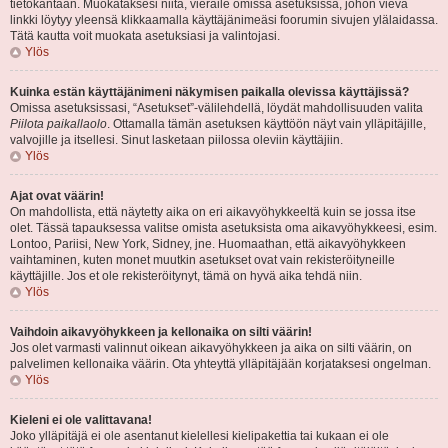
tietokantaan. Muokataksesi niitä, vieraile omissa asetuksissa, johon vievä
linkki löytyy yleensä klikkaamalla käyttäjänimeäsi foorumin sivujen ylälaidassa.
Tätä kautta voit muokata asetuksiasi ja valintojasi.
Ylös
Kuinka estän käyttäjänimeni näkymisen paikalla olevissa käyttäjissä?
Omissa asetuksissasi, “Asetukset”-välilehdellä, löydät mahdollisuuden valita
Piilota paikallaolo
. Ottamalla tämän asetuksen käyttöön näyt vain ylläpitäjille,
valvojille ja itsellesi. Sinut lasketaan piilossa oleviin käyttäjiin.
Ylös
Ajat ovat väärin!
On mahdollista, että näytetty aika on eri aikavyöhykkeeltä kuin se jossa itse
olet. Tässä tapauksessa valitse omista asetuksista oma aikavyöhykkeesi, esim.
Lontoo, Pariisi, New York, Sidney, jne. Huomaathan, että aikavyöhykkeen
vaihtaminen, kuten monet muutkin asetukset ovat vain rekisteröityneille
käyttäjille. Jos et ole rekisteröitynyt, tämä on hyvä aika tehdä niin.
Ylös
Vaihdoin aikavyöhykkeen ja kellonaika on silti väärin!
Jos olet varmasti valinnut oikean aikavyöhykkeen ja aika on silti väärin, on
palvelimen kellonaika väärin. Ota yhteyttä ylläpitäjään korjataksesi ongelman.
Ylös
Kieleni ei ole valittavana!
Joko ylläpitäjä ei ole asentanut kielellesi kielipakettia tai kukaan ei ole