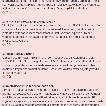
kääntänyt tätä foorumia kielellesi. Kokeile pyytää foorumin ylläpitäjältä, josko
hän voisi asentaa tarvitsemasi kielipaketin. Jos kielipakettia ei ole olemassa,
voit luoda uuden käännöksen. Lisätietoja löytyy
phpBB
®:n sivuilta.
Ylös
Mitä kuvia on käyttäjänimeni vieressä?
Viestejä katsottaessa käyttäjänimen vieressä saattaa näkyä kaksi kuvaa. Yksi
niistä voi olla arvonimeesi liitetty kuva esimerkiksi tähtien, laatikoiden tai
pisteiden muodossa viestimäärästäsi tai statuksestasi riippuen. Toinen,
yleensä isompi kuva on avatar ja on yleensä uniikki tai henkilökohtainen
jokaisella käyttäjällä.
Ylös
Miten asetan avataren?
Omissa asetuksissa, “Profiilin” alla, voit lisätä avataren käyttämällä jotain
neljästä tavasta: Gravatar, galleriasta, käyttää kuvaa muualta tai ladata kuvan.
Foorumin ylläpitäjä päättää otetaanko avataret käyttöön ja valitsee mitkä
avatarien käyttöönottotavat sallitaan. Jos et voi käyttää avataria, ota yhteyttä
foorumin ylläpitäjään.
Ylös
Mikä on arvonimi ja miten vaihdan sen?
Arvonimet, jotka näkyvät käyttäjänimesi alla osoittavat kirjoittamiesi viestien
määrän tai tietyt käyttäjät, kuten ylläpitäjät tai valvojat. Yleensä et voi vaihtaa
minkään arvonimen tekstiä, sillä nämä ovat ylläpitäjän määrittelemiä. Älä
kirjoita viestejä vain parantaaksesi arvonimeäsi. Useimmat foorumit eivät siedä
tätä ja valvojat tai ylläpitäjät voivat yksinkertaisesti pienentää viestilaskuriasi.