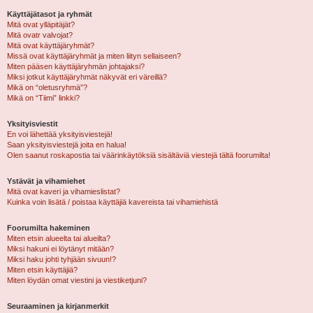
Käyttäjätasot ja ryhmät
Mitä ovat ylläpitäjät?
Mitä ovatr valvojat?
Mitä ovat käyttäjäryhmät?
Missä ovat käyttäjäryhmät ja miten liityn sellaiseen?
Miten pääsen käyttäjäryhmän johtajaksi?
Miksi jotkut käyttäjäryhmät näkyvät eri väreillä?
Mikä on “oletusryhmä”?
Mikä on “Tiimi” linkki?
Yksityisviestit
En voi lähettää yksityisviestejä!
Saan yksityisviestejä joita en halua!
Olen saanut roskapostia tai väärinkäytöksiä sisältäviä viestejä tältä foorumilta!
Ystävät ja vihamiehet
Mitä ovat kaveri ja vihamieslistat?
Kuinka voin lisätä / poistaa käyttäjiä kavereista tai vihamiehistä
Foorumilta hakeminen
Miten etsin alueelta tai alueilta?
Miksi hakuni ei löytänyt mitään?
Miksi haku johti tyhjään sivuun!?
Miten etsin käyttäjiä?
Miten löydän omat viestini ja viestiketjuni?
Seuraaminen ja kirjanmerkit