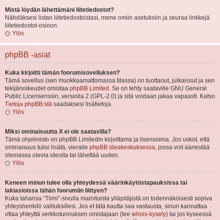
Mistä löydän lähettämäni liitetiedostot?
Nähdäksesi listan liitetiedostoistasi, mene omiin asetuksiin ja seuraa linkkejä
liitetiedostot-osioon.
Ylös
phpBB -asiat
Kuka kirjoitti tämän foorumisovelluksen?
Tämä sovellus (sen muokkaamattomassa tilassa) on tuottanut, julkaissut ja sen
tekijänoikeudet omistaa
phpBB Limited
. Se on tehty saataville GNU General
Public Licensenssin, versiolla 2 (GPL-2.0) ja sitä voidaan jakaa vapaasti. Katso
Tietoja phpBB:stä
saadaksesi lisätietoja.
Ylös
Miksi ominaisuutta X ei ole saatavilla?
Tämä ohjelmisto on phpBB Limitedin kirjoittama ja lisensoima. Jos uskot, että
ominaisuus tulisi lisätä, vieraile
phpBB ideakeskuksessa
, jossa voit äänestää
olemassa olevia ideoita tai lähettää uuden.
Ylös
Keneen minun tulee olla yhteydessä väärinkäytöstapauksissa tai
lakiasioissa tähän foorumiin liittyen?
Kuka tahansa “Tiimi”-sivulla mainituista ylläpitäjistä on todennäköisesti sopiva
yhteyshenkilö valituksillesi. Jos et tätä kautta saa vastausta, sinun kannattaa
ottaa yhteyttä verkkotunnuksen omistajaan (tee
whois-kysely
) tai jos kyseessä