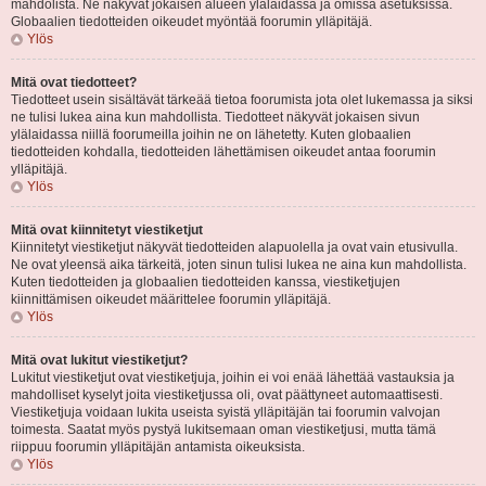
mahdolista. Ne näkyvät jokaisen alueen ylälaidassa ja omissa asetuksissa.
Globaalien tiedotteiden oikeudet myöntää foorumin ylläpitäjä.
Ylös
Mitä ovat tiedotteet?
Tiedotteet usein sisältävät tärkeää tietoa foorumista jota olet lukemassa ja siksi
ne tulisi lukea aina kun mahdollista. Tiedotteet näkyvät jokaisen sivun
ylälaidassa niillä foorumeilla joihin ne on lähetetty. Kuten globaalien
tiedotteiden kohdalla, tiedotteiden lähettämisen oikeudet antaa foorumin
ylläpitäjä.
Ylös
Mitä ovat kiinnitetyt viestiketjut
Kiinnitetyt viestiketjut näkyvät tiedotteiden alapuolella ja ovat vain etusivulla.
Ne ovat yleensä aika tärkeitä, joten sinun tulisi lukea ne aina kun mahdollista.
Kuten tiedotteiden ja globaalien tiedotteiden kanssa, viestiketjujen
kiinnittämisen oikeudet määrittelee foorumin ylläpitäjä.
Ylös
Mitä ovat lukitut viestiketjut?
Lukitut viestiketjut ovat viestiketjuja, joihin ei voi enää lähettää vastauksia ja
mahdolliset kyselyt joita viestiketjussa oli, ovat päättyneet automaattisesti.
Viestiketjuja voidaan lukita useista syistä ylläpitäjän tai foorumin valvojan
toimesta. Saatat myös pystyä lukitsemaan oman viestiketjusi, mutta tämä
riippuu foorumin ylläpitäjän antamista oikeuksista.
Ylös