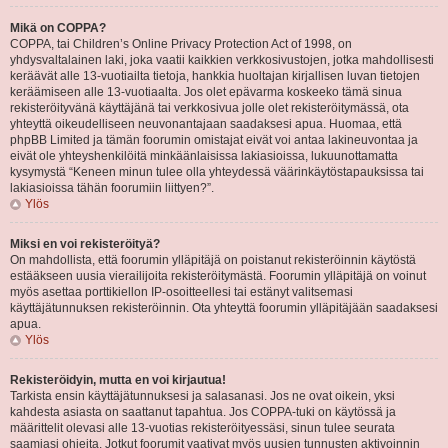
Mikä on COPPA?
COPPA, tai Children’s Online Privacy Protection Act of 1998, on
yhdysvaltalainen laki, joka vaatii kaikkien verkkosivustojen, jotka mahdollisesti
keräävät alle 13-vuotiailta tietoja, hankkia huoltajan kirjallisen luvan tietojen
keräämiseen alle 13-vuotiaalta. Jos olet epävarma koskeeko tämä sinua
rekisteröityvänä käyttäjänä tai verkkosivua jolle olet rekisteröitymässä, ota
yhteyttä oikeudelliseen neuvonantajaan saadaksesi apua. Huomaa, että
phpBB Limited ja tämän foorumin omistajat eivät voi antaa lakineuvontaa ja
eivät ole yhteyshenkilöitä minkäänlaisissa lakiasioissa, lukuunottamatta
kysymystä “Keneen minun tulee olla yhteydessä väärinkäytöstapauksissa tai
lakiasioissa tähän foorumiin liittyen?”.
Ylös
Miksi en voi rekisteröityä?
On mahdollista, että foorumin ylläpitäjä on poistanut rekisteröinnin käytöstä
estääkseen uusia vierailijoita rekisteröitymästä. Foorumin ylläpitäjä on voinut
myös asettaa porttikiellon IP-osoitteellesi tai estänyt valitsemasi
käyttäjätunnuksen rekisteröinnin. Ota yhteyttä foorumin ylläpitäjään saadaksesi
apua.
Ylös
Rekisteröidyin, mutta en voi kirjautua!
Tarkista ensin käyttäjätunnuksesi ja salasanasi. Jos ne ovat oikein, yksi
kahdesta asiasta on saattanut tapahtua. Jos COPPA-tuki on käytössä ja
määrittelit olevasi alle 13-vuotias rekisteröityessäsi, sinun tulee seurata
saamiasi ohjeita. Jotkut foorumit vaativat myös uusien tunnusten aktivoinnin