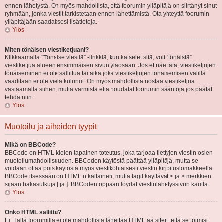
ennen lähetystä. On myös mahdollista, että foorumin ylläpitäjä on siirtänyt sinut
ryhmään, jonka viestit tarkistetaan ennen lähettämistä. Ota yhteyttä foorumin
ylläpitäjään saadaksesi lisätietoja.
Ylös
Miten tönäisen viestiketjuani?
Klikkaamalla “Tönaise viestiä” -linkkiä, kun katselet sitä, voit “tönäistä”
viestiketjua alueen ensimmäisen sivun yläosaan. Jos et näe tätä, viestiketjujen
tönäiseminen ei ole sallittua tai aika joka viestiketjujen tönäisemisen välillä
vaaditaan ei ole vielä kulunut. On myös mahdollista nostaa viestiketjua
vastaamalla siihen, mutta varmista että noudatat foorumin sääntöjä jos päätät
tehdä niin.
Ylös
Muotoilu ja aiheiden tyypit
Mikä on BBCode?
BBCode on HTML-kielen tapainen toteutus, joka tarjoaa tiettyjen viestin osien
muotoilumahdollisuuden. BBCoden käytöstä päättää ylläpitäjä, mutta se
voidaan ottaa pois käytöstä myös viestikohtaisesti viestin kirjoituslomakkeella.
BBCode itsessään on HTML:n kaltainen, mutta tagit käyttävät < ja > merkkien
sijaan hakasulkuja [ ja ]. BBCoden oppaan löydät viestinlähetyssivun kautta.
Ylös
Onko HTML sallittu?
Ei. Tällä foorumilla ei ole mahdollista lähettää HTML:ää siten, että se toimisi