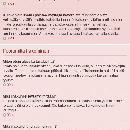
Ylös
Kuinka voin lisätä / poistaa käyttäjiä kavereista tai vihamiehistä
Voit lisätä käyttäjiä listoihisi kahdella tapaa. Jokaisen käyttäjän profiilissa on
linkki jonka kautta voit lisätä heidät joko kavereihin tai vihamiehiin.
Vaihtoehtoisesti omista asetuksista voit lisätä käyttäjiä suoraan syöttämällä
heidän käyttäjänimen. Voit myös poistaa käyttäjiä listaltasi samalta sivulta.
Ylös
Foorumilta hakeminen
Miten etsin alueelta tai alueilta?
Syötä hakutermi hakukenttään, joka sijaitsee etusivulla, alueen tai viestiketjun
sivulla. Tarkennettuun hakuun pääset klikkaamalla “Tarkennettu haku”-linkkiä
joka on saatavilla jokaisella sivulla. Haun sijainti voi riippua käyttämästäsi
tyylistä.
Ylös
Miksi hakuni ei löytänyt mitään?
Hakusi oli todennäköisesti liian epämääräinen ja sisälsi useita yleisiä termejä,
joita phpBB ei ole indeksoinut. Ole tarkempi ja käytä Tarkennetun haun
valintoja.
Ylös
Miksi haku johti tyhjään sivuun!?