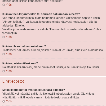
omissa asetuksissa kohdassa “Omat asetukset”.
Ylös
Kuinka teen kirjanmerkin tai seuraan haluamaani aihetta?
Voit tehdä kirjanmekin tai tilata haluamasi aiheen valitsemalla sopivan linkin
“Aiheen työkalut” -valikossa, joka on sijoitettu kätevästi keskustelun ylä- ja
alalaidan lähelle.
Viestiketjuun vastaaminen ja valinta “Huomauta kun vastaus lähetetään” tilaa
viestiketjun.
Ylös
Kuinka tilaan haluamani alueen?
Tilataksesi haluamasi alueen, valitse “Tilaa alue” -linkki, aluesivun alalaidassa.
Ylös
Kuinka poistan tilaukseni?
Poistaaksesi tilauksiasi, mene omiin asetuksiisi ja seuraa linkkejä tilauksiisi.
Ylös
Liitetiedostot
Mitkä liitetiedostot ovat sallittuja tällä alueella?
Ylläpitäjä voi määrätä sallitut ja kielletyt liitetiedostojen tyypit. Ota yhteys
ylläpitäjään mikäli et ole varma mitkä tiedostot ovat sallittuja..
Ylös