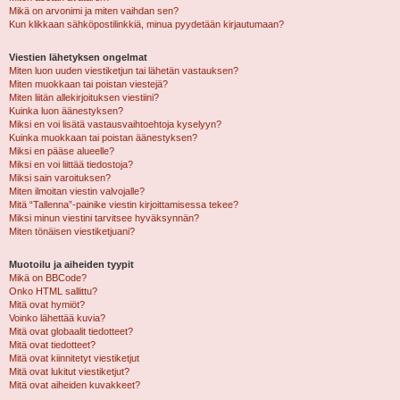
Mikä on arvonimi ja miten vaihdan sen?
Kun klikkaan sähköpostilinkkiä, minua pyydetään kirjautumaan?
Viestien lähetyksen ongelmat
Miten luon uuden viestiketjun tai lähetän vastauksen?
Miten muokkaan tai poistan viestejä?
Miten liitän allekirjoituksen viestiini?
Kuinka luon äänestyksen?
Miksi en voi lisätä vastausvaihtoehtoja kyselyyn?
Kuinka muokkaan tai poistan äänestyksen?
Miksi en pääse alueelle?
Miksi en voi liittää tiedostoja?
Miksi sain varoituksen?
Miten ilmoitan viestin valvojalle?
Mitä “Tallenna”-painike viestin kirjoittamisessa tekee?
Miksi minun viestini tarvitsee hyväksynnän?
Miten tönäisen viestiketjuani?
Muotoilu ja aiheiden tyypit
Mikä on BBCode?
Onko HTML sallittu?
Mitä ovat hymiöt?
Voinko lähettää kuvia?
Mitä ovat globaalit tiedotteet?
Mitä ovat tiedotteet?
Mitä ovat kiinnitetyt viestiketjut
Mitä ovat lukitut viestiketjut?
Mitä ovat aiheiden kuvakkeet?