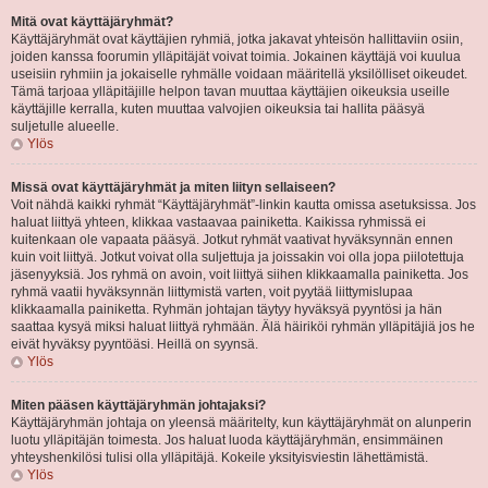
Mitä ovat käyttäjäryhmät?
Käyttäjäryhmät ovat käyttäjien ryhmiä, jotka jakavat yhteisön hallittaviin osiin,
joiden kanssa foorumin ylläpitäjät voivat toimia. Jokainen käyttäjä voi kuulua
useisiin ryhmiin ja jokaiselle ryhmälle voidaan määritellä yksilölliset oikeudet.
Tämä tarjoaa ylläpitäjille helpon tavan muuttaa käyttäjien oikeuksia useille
käyttäjille kerralla, kuten muuttaa valvojien oikeuksia tai hallita pääsyä
suljetulle alueelle.
Ylös
Missä ovat käyttäjäryhmät ja miten liityn sellaiseen?
Voit nähdä kaikki ryhmät “Käyttäjäryhmät”-linkin kautta omissa asetuksissa. Jos
haluat liittyä yhteen, klikkaa vastaavaa painiketta. Kaikissa ryhmissä ei
kuitenkaan ole vapaata pääsyä. Jotkut ryhmät vaativat hyväksynnän ennen
kuin voit liittyä. Jotkut voivat olla suljettuja ja joissakin voi olla jopa piilotettuja
jäsenyyksiä. Jos ryhmä on avoin, voit liittyä siihen klikkaamalla painiketta. Jos
ryhmä vaatii hyväksynnän liittymistä varten, voit pyytää liittymislupaa
klikkaamalla painiketta. Ryhmän johtajan täytyy hyväksyä pyyntösi ja hän
saattaa kysyä miksi haluat liittyä ryhmään. Älä häiriköi ryhmän ylläpitäjiä jos he
eivät hyväksy pyyntöäsi. Heillä on syynsä.
Ylös
Miten pääsen käyttäjäryhmän johtajaksi?
Käyttäjäryhmän johtaja on yleensä määritelty, kun käyttäjäryhmät on alunperin
luotu ylläpitäjän toimesta. Jos haluat luoda käyttäjäryhmän, ensimmäinen
yhteyshenkilösi tulisi olla ylläpitäjä. Kokeile yksityisviestin lähettämistä.
Ylös