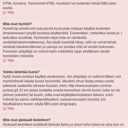
HTML-koodina. Yleisimmät HTML-muotoilut voi kuitenkin tehdä BBCoden
avulla.
Ylös
Mitä ovat hymiöt?
Hymiöt tai emoticonit ovat pieniä kuvia joita voidaan käyttää tunteiden
ilmaisemiseen lyhyitä koodeja käyttämällä. Esimerkiksi :) tarkoittaa iloista ja :(
tarkoittaa surullista. Hymiöiden täysi lista on nähtävillä
viestinlähetyslomakkeessa. Älä käytä hymiöitä liikaa, sillä ne voivat tehdä
viestistä lukukelvottoman ja valvoja voi poistaa niitä tai viestin kokonaan.
Foorumin ylläpitäjä on voinut myös määritellä rajan yksittäisen viestin
hymiöiden määrälle.
Ylös
Voinko lähettää kuvia?
Kyllä, kuvia voidaan käyttää viesteissäsi. Jos ylläpitäjä on sallinut liitteet, voit
mahdollisesti ladata kuvan foorumille. Muutoin sinun täytyy antaa osoite
julkisesti saatavilla olevaan kuvaan, esim. http://www.example.com/my-
picture.gif. Et voi antaa osoitetta omalla koneellasi oleviin kuviin (ellei se ole
yleinen palvelin) tai kuviin, jotka ovat käyttäjätunnistuksen takana, esim.
hotmail tai yahoo sähköpostilaatikot, salasanasuojatut sivustot, jne.
Näyttääksesi kuvan, käytä BBCoden [img]-tagia.
Ylös
Mitä ovat globaalit tiedotteet?
Globaalit tiedotteet sisältävät tärkeää tietoa ja sinun tulisi lukea ne aina kun on