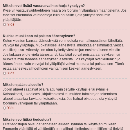
Miksi en voi lisätä vastausvaihtoehtoja kyselyyn?
Kyselyn vastausvaihtoehtojen määrä on foorumin ylläpitäjän määrittelemä. Jos
tarvitset enemmän vaihtoehtoja kuin on sallittu, ota yhteyttä foorumin
ylläpitäjään.
Ylös
Kuinka muokkaan tai poistan äänestyksen?
Kuten viestien kanssa, äänestyksiä voi muokata vain alkuperäinen lähettäjä,
valvoja tai ylläpitäjä. Muokataksesi äänestystä, muokkaa ensimmäistä viestiä
viestiketjussa. Äänestys on aina kytketty viestiketjun ensimmäiseen viestiin.
Jos kukaan ei ole vielä äänestänyt, käyttäjät voivat poistaa äänestyksen tai
muokata mitä tahansa äänestyksen asetusta. Jos käyttäjät ovat kuitenkin jo
äänestäneet, vain valvojat tai ylläpitäjät voivat muokata tai poistaa sen. Tämä
estää äänestysvaihtoehtojen vaihtamisen kesken äänestyksen.
Ylös
Miksi en pääse alueelle?
Jotkin alueet saattavat olla rajattu vain tietyille käyttäjille tai ryhmille.
Katsoaksesi, lukeaksesi, kirjoittaaksesi tai muiden toimintojen tekeminen
alueella saattaa tarvita erikoisoikeuksia. Jos haluat oikeudet, ota yhteyttä
foorumin valvojaan tai ylläpitäjään.
Ylös
Miksi en voi liittää tiedostoja?
Liitetiedostojen oikeudet annetaan alueen, ryhmän tai käyttäjän mukaan.
Foorumin ylläpitäjä ei välttämättä ole sallinut liitetiedostojen liittämistä tietyllä