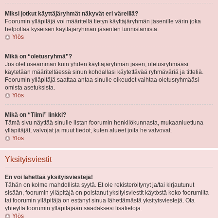
Miksi jotkut käyttäjäryhmät näkyvät eri väreillä?
Foorumin ylläpitäjä voi määritellä tietyn käyttäjäryhmän jäsenille värin joka
helpottaa kyseisen käyttäjäryhmän jäsenten tunnistamista.
Ylös
Mikä on “oletusryhmä”?
Jos olet useamman kuin yhden käyttäjäryhmän jäsen, oletusryhmääsi
käytetään määriteltäessä sinun kohdallasi käytettävää ryhmäväriä ja titteliä.
Foorumin ylläpitäjä saattaa antaa sinulle oikeudet vaihtaa oletusryhmääsi
omista asetuksista.
Ylös
Mikä on “Tiimi” linkki?
Tämä sivu näyttää sinulle listan foorumin henkilökunnasta, mukaanluettuna
ylläpitäjät, valvojat ja muut tiedot, kuten alueet joita he valvovat.
Ylös
Yksityisviestit
En voi lähettää yksityisviestejä!
Tähän on kolme mahdollista syytä. Et ole rekisteröitynyt ja/tai kirjautunut
sisään, foorumin ylläpitäjä on poistanut yksityisviestit käytöstä koko foorumilta
tai foorumin ylläpitäjä on estänyt sinua lähettämästä yksityisviestejä. Ota
yhteyttä foorumin ylläpitäjään saadaksesi lisätietoja.
Ylös