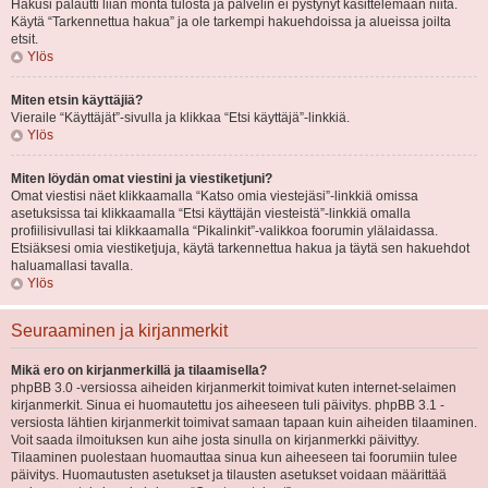
Hakusi palautti liian monta tulosta ja palvelin ei pystynyt käsittelemään niitä.
Käytä “Tarkennettua hakua” ja ole tarkempi hakuehdoissa ja alueissa joilta
etsit.
Ylös
Miten etsin käyttäjiä?
Vieraile “Käyttäjät”-sivulla ja klikkaa “Etsi käyttäjä”-linkkiä.
Ylös
Miten löydän omat viestini ja viestiketjuni?
Omat viestisi näet klikkaamalla “Katso omia viestejäsi”-linkkiä omissa
asetuksissa tai klikkaamalla “Etsi käyttäjän viesteistä”-linkkiä omalla
profiilisivullasi tai klikkaamalla “Pikalinkit”-valikkoa foorumin ylälaidassa.
Etsiäksesi omia viestiketjuja, käytä tarkennettua hakua ja täytä sen hakuehdot
haluamallasi tavalla.
Ylös
Seuraaminen ja kirjanmerkit
Mikä ero on kirjanmerkillä ja tilaamisella?
phpBB 3.0 -versiossa aiheiden kirjanmerkit toimivat kuten internet-selaimen
kirjanmerkit. Sinua ei huomautettu jos aiheeseen tuli päivitys. phpBB 3.1 -
versiosta lähtien kirjanmerkit toimivat samaan tapaan kuin aiheiden tilaaminen.
Voit saada ilmoituksen kun aihe josta sinulla on kirjanmerkki päivittyy.
Tilaaminen puolestaan huomauttaa sinua kun aiheeseen tai foorumiin tulee
päivitys. Huomautusten asetukset ja tilausten asetukset voidaan määrittää