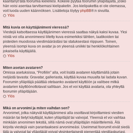
kääntänyt tätä foorumia kielellesi. Kokeile pyytää foorumin ylläpitäjältä, josko
hän voisi asentaa tarvitsemasi kielipaketin. Jos kielipakettia ei ole olemassa,
voit luoda uuden käännöksen. Lisätietoja löytyy
phpBB
®:n sivuilta.
Ylös
Mitä kuvia on käyttäjänimeni vieressä?
Viestejä katsottaessa käyttäjänimen vieressä saattaa näkyä kaksi kuvaa. Yksi
niistä voi olla arvonimeesi liitetty kuva esimerkiksi tähtien, laatikoiden tai
pisteiden muodossa viestimäärästäsi tai statuksestasi riippuen. Toinen,
yleensä isompi kuva on avatar ja on yleensä uniikki tai henkilökohtainen
jokaisella käyttäjällä.
Ylös
Miten asetan avataren?
Omissa asetuksissa, “Profiilin” alla, voit lisätä avataren käyttämällä jotain
neljästä tavasta: Gravatar, galleriasta, käyttää kuvaa muualta tai ladata kuvan.
Foorumin ylläpitäjä päättää otetaanko avataret käyttöön ja valitsee mitkä
avatarien käyttöönottotavat sallitaan. Jos et voi käyttää avataria, ota yhteyttä
foorumin ylläpitäjään.
Ylös
Mikä on arvonimi ja miten vaihdan sen?
Arvonimet, jotka näkyvät käyttäjänimesi alla osoittavat kirjoittamiesi viestien
määrän tai tietyt käyttäjät, kuten ylläpitäjät tai valvojat. Yleensä et voi vaihtaa
minkään arvonimen tekstiä, sillä nämä ovat ylläpitäjän määrittelemiä. Älä
kirjoita viestejä vain parantaaksesi arvonimeäsi. Useimmat foorumit eivät siedä
tätä ja valvojat tai ylläpitäjät voivat yksinkertaisesti pienentää viestilaskuriasi.