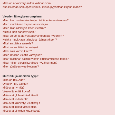
Mikä on arvonimi ja miten vaihdan sen?
Kun klikkaan sähköpostilinkkiä, minua pyydetään kirjautumaan?
Viestien lähetyksen ongelmat
Miten luon uuden viestiketjun tai lähetän vastauksen?
Miten muokkaan tai poistan viestejä?
Miten liitän allekirjoituksen viestiini?
Kuinka luon äänestyksen?
Miksi en voi lisätä vastausvaihtoehtoja kyselyyn?
Kuinka muokkaan tai poistan äänestyksen?
Miksi en pääse alueelle?
Miksi en voi liittää tiedostoja?
Miksi sain varoituksen?
Miten ilmoitan viestin valvojalle?
Mitä “Tallenna”-painike viestin kirjoittamisessa tekee?
Miksi minun viestini tarvitsee hyväksynnän?
Miten tönäisen viestiketjuani?
Muotoilu ja aiheiden tyypit
Mikä on BBCode?
Onko HTML sallittu?
Mitä ovat hymiöt?
Voinko lähettää kuvia?
Mitä ovat globaalit tiedotteet?
Mitä ovat tiedotteet?
Mitä ovat kiinnitetyt viestiketjut
Mitä ovat lukitut viestiketjut?
Mitä ovat aiheiden kuvakkeet?