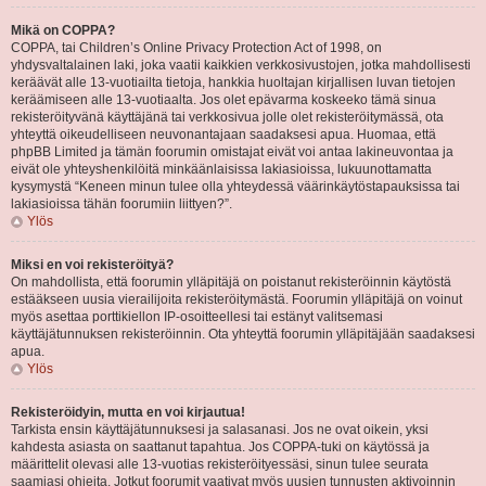
Mikä on COPPA?
COPPA, tai Children’s Online Privacy Protection Act of 1998, on
yhdysvaltalainen laki, joka vaatii kaikkien verkkosivustojen, jotka mahdollisesti
keräävät alle 13-vuotiailta tietoja, hankkia huoltajan kirjallisen luvan tietojen
keräämiseen alle 13-vuotiaalta. Jos olet epävarma koskeeko tämä sinua
rekisteröityvänä käyttäjänä tai verkkosivua jolle olet rekisteröitymässä, ota
yhteyttä oikeudelliseen neuvonantajaan saadaksesi apua. Huomaa, että
phpBB Limited ja tämän foorumin omistajat eivät voi antaa lakineuvontaa ja
eivät ole yhteyshenkilöitä minkäänlaisissa lakiasioissa, lukuunottamatta
kysymystä “Keneen minun tulee olla yhteydessä väärinkäytöstapauksissa tai
lakiasioissa tähän foorumiin liittyen?”.
Ylös
Miksi en voi rekisteröityä?
On mahdollista, että foorumin ylläpitäjä on poistanut rekisteröinnin käytöstä
estääkseen uusia vierailijoita rekisteröitymästä. Foorumin ylläpitäjä on voinut
myös asettaa porttikiellon IP-osoitteellesi tai estänyt valitsemasi
käyttäjätunnuksen rekisteröinnin. Ota yhteyttä foorumin ylläpitäjään saadaksesi
apua.
Ylös
Rekisteröidyin, mutta en voi kirjautua!
Tarkista ensin käyttäjätunnuksesi ja salasanasi. Jos ne ovat oikein, yksi
kahdesta asiasta on saattanut tapahtua. Jos COPPA-tuki on käytössä ja
määrittelit olevasi alle 13-vuotias rekisteröityessäsi, sinun tulee seurata
saamiasi ohjeita. Jotkut foorumit vaativat myös uusien tunnusten aktivoinnin