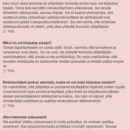
joko sinun itsesi toimesta tai ylläpitäjän toimesta ennen kuin voit kirjautua
sisään. Tämä tieto kerrottiin rekisteröitymisen yhteydessä. Jos sinulle
lähetettiin sähköpostia, seuraa ohjeita. Jos et saanut sähköpostia, olet
saattanut antaa virheellisen sähköpostiosoitteen tai sähköpostit ovat
saattaneet jäädä roskapostisuodattimeen. Jos olet varma, että antamasi
sähköpostiosoite oli oikein, yritä ottaa yhteyttä foorumin ylläpitäjään.
Ylös
Miksi en voi kirjautua sisään?
Tämän tapahtumiseen on useita syitä. Ensin, varmista että tunnuksesi ja
salasanasi ovat oikein. Jos ne ovat, ota yhteyttä foorumin ylläpitäjään
varmistaaksesi, että sinulla ei ole porttikieltoja. On myös mahdollista, että
sivuston omistajalla on asetusvirhe heidän päässään ja heidän pitäisi korjata
se.
Ylös
Rekisteröidyin joskus aiemmin, mutta en voi enää kirjautua sisään?!
On mahdollista, että ylläpitäjä on poistanut käyttäjätilisi käytöstä jostain syystä.
Useat foorumit myös poistavat käyttäjiä, jotka eivät ole kirjoittaneet pitkään
aikaan pienentääkseen tietokantansa kokoa. Jos näin on käynyt, yritä
rekisteröityä uudelleen ja osallistu keskusteluun aktiivisemmin.
Ylös
Olen hukannut salasanani!
Älä panikoi! Vaikka salasanaasi ei voida palauttaa, se voidaan asettaa
uudelleen. Käy kirjautumissivulla ja klikkaa
Unohdin salasanani
. Seuraa