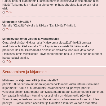
Hakusi palautti liian monta tulosta ja palvelin ei pystynyt käsittelemään niitä.
Käytä “Tarkennettua hakua” ja ole tarkempi hakuehdoissa ja alueissa joilta
etsit.
Ylös
Miten etsin käyttäjiä?
Vieraile “Käyttäjät”-sivulla ja klikkaa “Etsi käyttäjä”-linkkiä.
Ylös
Miten löydän omat viestini ja viestiketjuni?
Omat viestisi näet klikkaamalla “Katso omia viestejäsi”-linkkiä omissa
asetuksissa tai klikkaamalla “Etsi käyttäjän viesteistä”-linkkiä omalla
profiilisivullasi tai klikkaamalla “Pikalinkit”-valikkoa foorumin ylälaidassa.
Etsiäksesi omia viestiketjuja, käytä tarkennettua hakua ja täytä sen hakuehdot
haluamallasi tavalla.
Ylös
Seuraaminen ja kirjanmerkit
Mikä ero on kirjanmerkillä ja tilaamisella?
phpBB 3.0 -versiossa aiheiden kirjanmerkit toimivat kuten internet-selaimen
kirjanmerkit. Sinua ei huomautettu jos aiheeseen tuli päivitys. phpBB 3.1 -
versiosta lähtien kirjanmerkit toimivat samaan tapaan kuin aiheiden tilaaminen.
Voit saada ilmoituksen kun aihe josta sinulla on kirjanmerkki päivittyy.
Tilaaminen puolestaan huomauttaa sinua kun aiheeseen tai foorumiin tulee
päivitys. Huomautusten asetukset ja tilausten asetukset voidaan määrittää