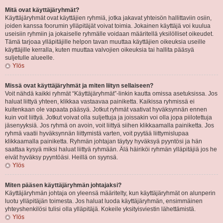
Mitä ovat käyttäjäryhmät?
Käyttäjäryhmät ovat käyttäjien ryhmiä, jotka jakavat yhteisön hallittaviin osiin,
joiden kanssa foorumin ylläpitäjät voivat toimia. Jokainen käyttäjä voi kuulua
useisiin ryhmiin ja jokaiselle ryhmälle voidaan määritellä yksilölliset oikeudet.
Tämä tarjoaa ylläpitäjille helpon tavan muuttaa käyttäjien oikeuksia useille
käyttäjille kerralla, kuten muuttaa valvojien oikeuksia tai hallita pääsyä
suljetulle alueelle.
Ylös
Missä ovat käyttäjäryhmät ja miten liityn sellaiseen?
Voit nähdä kaikki ryhmät “Käyttäjäryhmät”-linkin kautta omissa asetuksissa. Jos
haluat liittyä yhteen, klikkaa vastaavaa painiketta. Kaikissa ryhmissä ei
kuitenkaan ole vapaata pääsyä. Jotkut ryhmät vaativat hyväksynnän ennen
kuin voit liittyä. Jotkut voivat olla suljettuja ja joissakin voi olla jopa piilotettuja
jäsenyyksiä. Jos ryhmä on avoin, voit liittyä siihen klikkaamalla painiketta. Jos
ryhmä vaatii hyväksynnän liittymistä varten, voit pyytää liittymislupaa
klikkaamalla painiketta. Ryhmän johtajan täytyy hyväksyä pyyntösi ja hän
saattaa kysyä miksi haluat liittyä ryhmään. Älä häiriköi ryhmän ylläpitäjiä jos he
eivät hyväksy pyyntöäsi. Heillä on syynsä.
Ylös
Miten pääsen käyttäjäryhmän johtajaksi?
Käyttäjäryhmän johtaja on yleensä määritelty, kun käyttäjäryhmät on alunperin
luotu ylläpitäjän toimesta. Jos haluat luoda käyttäjäryhmän, ensimmäinen
yhteyshenkilösi tulisi olla ylläpitäjä. Kokeile yksityisviestin lähettämistä.
Ylös