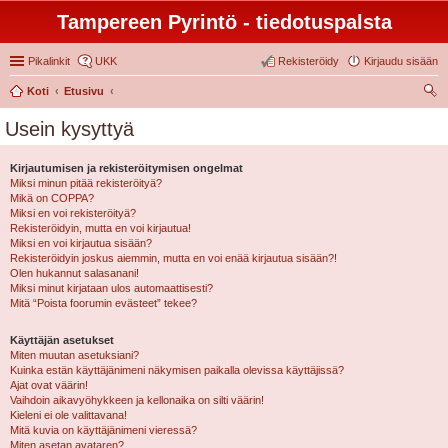
Tampereen Pyrintö - tiedotuspalsta
Pikalinkit
UKK
Rekisteröidy
Kirjaudu sisään
Koti
Etusivu
tsi
Usein kysyttyä
Kirjautumisen ja rekisteröitymisen ongelmat
Miksi minun pitää rekisteröityä?
Mikä on COPPA?
Miksi en voi rekisteröityä?
Rekisteröidyin, mutta en voi kirjautua!
Miksi en voi kirjautua sisään?
Rekisteröidyin joskus aiemmin, mutta en voi enää kirjautua sisään?!
Olen hukannut salasanani!
Miksi minut kirjataan ulos automaattisesti?
Mitä “Poista foorumin evästeet” tekee?
Käyttäjän asetukset
Miten muutan asetuksiani?
Kuinka estän käyttäjänimeni näkymisen paikalla olevissa käyttäjissä?
Ajat ovat väärin!
Vaihdoin aikavyöhykkeen ja kellonaika on silti väärin!
Kieleni ei ole valittavana!
Mitä kuvia on käyttäjänimeni vieressä?
Miten asetan avataren?