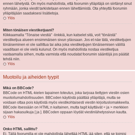
ennen lähetystä. On myös mahdollista, että foorumin ylläpitäjä on siirtänyt sinut
ryhmään, jonka viestit tarkistetaan ennen lähettämistä. Ota yhteyttä foorumin
ylläpitäjään saadaksesi lisätietoja.
Ylös
Miten tönäisen viestiketjuani?
Klikkaamalla “Tönaise viestiä” -linkkiä, kun katselet sitä, voit “tönäistä”
viestiketjua alueen ensimmäisen sivun yläosaan. Jos et näe tätä, viestiketjujen
tönäiseminen ei ole sallittua tai aika joka viestiketjujen tönäisemisen välillä
vaaditaan ei ole vielä kulunut. On myös mahdollista nostaa viestiketjua
vastaamalla siihen, mutta varmista että noudatat foorumin sääntöjä jos päätät
tehdä niin.
Ylös
Muotoilu ja aiheiden tyypit
Mikä on BBCode?
BBCode on HTML-kielen tapainen toteutus, joka tarjoaa tiettyjen viestin osien
muotoilumahdollisuuden. BBCoden käytöstä päättää ylläpitäjä, mutta se
voidaan ottaa pois käytöstä myös viestikohtaisesti viestin kirjoituslomakkeella.
BBCode itsessään on HTML:n kaltainen, mutta tagit käyttävät < ja > merkkien
sijaan hakasulkuja [ ja ]. BBCoden oppaan löydät viestinlähetyssivun kautta.
Ylös
Onko HTML sallittu?
Ei. Tällä foorumilla ei ole mahdollista lähettää HTML:ää siten, että se toimisi