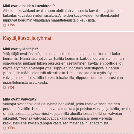
Mitä ovat aiheiden kuvakkeet?
Aiheiden kuvakkeet ovat aiheen aloittajan valitsemia kuvakkeita joiden on
tarkoitus kuvastaa niiden sisältöä. Aiheiden kuvakkeiden käyttöoikeudet
riippuvat foorumin ylläpitäjän määrittelemistä oikeuksista.
Ylös
Käyttäjätasot ja ryhmät
Mitä ovat ylläpitäjät?
Ylläpitäjät ovat jäseniä joille on annettu korkeimman tason kontrolli koko
foorumiin. Nämä jäsenet voivat hallita foorumin kaikkia foorumin toiminnan
osa-alueita, mukaan lukien oikeuksien asettaminen, käyttäjien porttikiellot,
käyttäjäryhmät ja valvojat yms., riippuen foorumin perustajasta ja hänen
ylläpitäjille määrittelemistä oikeuksista. Heillä saattaa olla myös täydet
valvojan oikeudet kaikilla keskustelualueilla, riippuen foorumin perustajan
määrittelemistä asetuksista.
Ylös
Mitä ovatr valvojat?
Valvojat ovat henkilöitä (tai ryhmä henkilöitä) jotka katsovat foorumeiden
perään päivittäin. Heillä on on valta muokata ja poistaa viestejä ja lukita, avata,
siirtää, poistaa ja jakaa viestiketjuja niillä alueilla joissa heillä on valvojan
oikeudet. Yleensä valvojat ovat paikalla estämässä aiheen vierestä
keskustelua tai hyvien tapojen vastaisen materiaalin lähettämistä.
Ylös