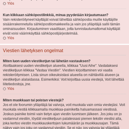
Ylös
Kun klikkaan sähköpostilinkkiä, minua pyydetään kirjautumaan?
Vain rekisteröityneet käyttäjät voivat lähettää sähköpostia muille käyttäjille
sisäänrakennetulla sähköpostilomakkeella ja vain jos ylläpitäjä sallii tämän
ominaisuuden. Kirjautuminen vaaditaan, jotta tunnistautumattomat käyttäjät
eivät voisi väärinkäyttää sähköpostijärjestelmää.
Ylös
Viestien lähetyksen ongelmat
Miten luon uuden viestiketjun tai lähetän vastauksen?
Aloittaaksesi uuden viestiketjun alueella, klikkaa "Uusi Aihe". Vastataksesi
viestiketjuun klikkaa "Vastaa Viestiin". Viestien kirjoittaminen voi vaatia
rekisteröitymisen. Lista sinun oikeuksistasi alueella on nähtävillä alueen ja
viestiketjun alalaidassa. Esimerkiksi: Voit kirjoittaa uusia viestejä, Voit lähettää
liitetiedostoja, jne.
Ylös
Miten muokkaan tai poistan viestejä?
Jos et ole foorumin ylläpitäjä tai valvoja, voit muokata vain omia viestejäsi. Voit
muokata viestiä klikkaamalla muokkaa-painiketta haluamassasi viestissä.
Joskus painike toimii vain tietyn ajan viestin luomisen jälkeen. Jos joku on jo
vastannut viestiin, löydät viestiketjuun palatessasi pienen tekstin viestisi alla,
joka kertoo viestin muokkauskertojen lukumäärän ja muokkausajan. Tämä
näkyy vain jos joku on vastannut viestiin. Se ei näy, jos valvoja tai ylläpitäjä