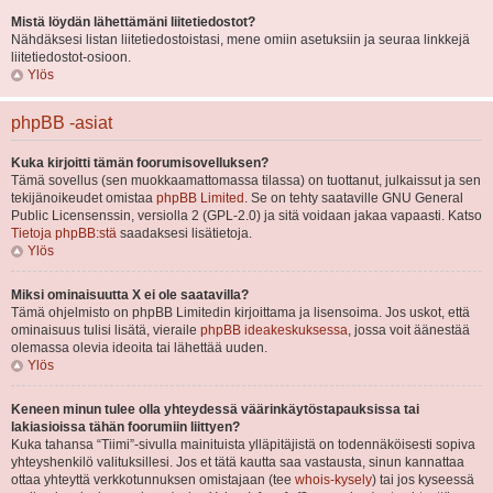
Mistä löydän lähettämäni liitetiedostot?
Nähdäksesi listan liitetiedostoistasi, mene omiin asetuksiin ja seuraa linkkejä
liitetiedostot-osioon.
Ylös
phpBB -asiat
Kuka kirjoitti tämän foorumisovelluksen?
Tämä sovellus (sen muokkaamattomassa tilassa) on tuottanut, julkaissut ja sen
tekijänoikeudet omistaa
phpBB Limited
. Se on tehty saataville GNU General
Public Licensenssin, versiolla 2 (GPL-2.0) ja sitä voidaan jakaa vapaasti. Katso
Tietoja phpBB:stä
saadaksesi lisätietoja.
Ylös
Miksi ominaisuutta X ei ole saatavilla?
Tämä ohjelmisto on phpBB Limitedin kirjoittama ja lisensoima. Jos uskot, että
ominaisuus tulisi lisätä, vieraile
phpBB ideakeskuksessa
, jossa voit äänestää
olemassa olevia ideoita tai lähettää uuden.
Ylös
Keneen minun tulee olla yhteydessä väärinkäytöstapauksissa tai
lakiasioissa tähän foorumiin liittyen?
Kuka tahansa “Tiimi”-sivulla mainituista ylläpitäjistä on todennäköisesti sopiva
yhteyshenkilö valituksillesi. Jos et tätä kautta saa vastausta, sinun kannattaa
ottaa yhteyttä verkkotunnuksen omistajaan (tee
whois-kysely
) tai jos kyseessä