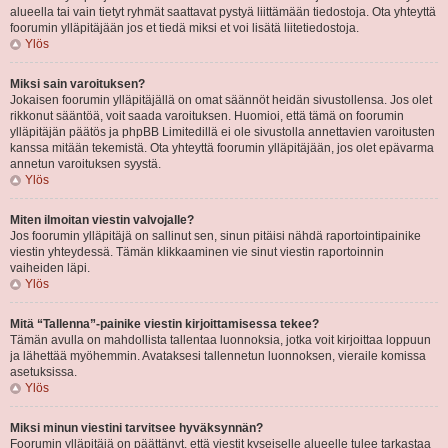
alueella tai vain tietyt ryhmät saattavat pystyä liittämään tiedostoja. Ota yhteyttä
foorumin ylläpitäjään jos et tiedä miksi et voi lisätä liitetiedostoja.
Ylös
Miksi sain varoituksen?
Jokaisen foorumin ylläpitäjällä on omat säännöt heidän sivustollensa. Jos olet
rikkonut sääntöä, voit saada varoituksen. Huomioi, että tämä on foorumin
ylläpitäjän päätös ja phpBB Limitedillä ei ole sivustolla annettavien varoitusten
kanssa mitään tekemistä. Ota yhteyttä foorumin ylläpitäjään, jos olet epävarma
annetun varoituksen syystä.
Ylös
Miten ilmoitan viestin valvojalle?
Jos foorumin ylläpitäjä on sallinut sen, sinun pitäisi nähdä raportointipainike
viestin yhteydessä. Tämän klikkaaminen vie sinut viestin raportoinnin
vaiheiden läpi.
Ylös
Mitä “Tallenna”-painike viestin kirjoittamisessa tekee?
Tämän avulla on mahdollista tallentaa luonnoksia, jotka voit kirjoittaa loppuun
ja lähettää myöhemmin. Avataksesi tallennetun luonnoksen, vieraile komissa
asetuksissa.
Ylös
Miksi minun viestini tarvitsee hyväksynnän?
Foorumin ylläpitäjä on päättänyt, että viestit kyseiselle alueelle tulee tarkastaa