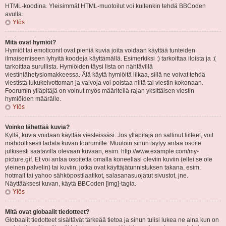
HTML-koodina. Yleisimmät HTML-muotoilut voi kuitenkin tehdä BBCoden
avulla.
Ylös
Mitä ovat hymiöt?
Hymiöt tai emoticonit ovat pieniä kuvia joita voidaan käyttää tunteiden
ilmaisemiseen lyhyitä koodeja käyttämällä. Esimerkiksi :) tarkoittaa iloista ja :(
tarkoittaa surullista. Hymiöiden täysi lista on nähtävillä
viestinlähetyslomakkeessa. Älä käytä hymiöitä liikaa, sillä ne voivat tehdä
viestistä lukukelvottoman ja valvoja voi poistaa niitä tai viestin kokonaan.
Foorumin ylläpitäjä on voinut myös määritellä rajan yksittäisen viestin
hymiöiden määrälle.
Ylös
Voinko lähettää kuvia?
Kyllä, kuvia voidaan käyttää viesteissäsi. Jos ylläpitäjä on sallinut liitteet, voit
mahdollisesti ladata kuvan foorumille. Muutoin sinun täytyy antaa osoite
julkisesti saatavilla olevaan kuvaan, esim. http://www.example.com/my-
picture.gif. Et voi antaa osoitetta omalla koneellasi oleviin kuviin (ellei se ole
yleinen palvelin) tai kuviin, jotka ovat käyttäjätunnistuksen takana, esim.
hotmail tai yahoo sähköpostilaatikot, salasanasuojatut sivustot, jne.
Näyttääksesi kuvan, käytä BBCoden [img]-tagia.
Ylös
Mitä ovat globaalit tiedotteet?
Globaalit tiedotteet sisältävät tärkeää tietoa ja sinun tulisi lukea ne aina kun on