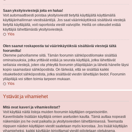
Saan yksityisviestejä joita en halua!
Voit automaattisesti poistaa yksityisviestit tietyltä käyttäjältä käyttämällä
käyttäjänhallinnan viestisääntöjä. Jos saat väärinkäytöksiä sisältäviä viestejä
tietyltä käyttäjältä, voit raportoida viestit valvojille. Heillä on oikeudet estää
käyttäjiä lähettämästä yksityisviestejä.
Ylös
Olen saanut roskapostia tai väärinkäytöksiä sisältäviä viestejä tältä
foorumilta!
Olemme pahoillamme siitä. Tämän foorumin sähköpostilomake sisältää
ominaisuuksia, jotka yrittävät estää ja seurata käyttäjiä, jotka lähettävät
sellaisia viestejä, joten ota yhteyttä foorumin ylläpitäjään ja lähetä hänelle täysi
kopio saamastasi sähköpostista. On tärkeää, että se sisältää kaikki
otsaketiedot sähköpostista, jotka sisältävät viestin lähettäjän tiedot. Foorumin
ylläpitäjä voi sitten toimia tarpeen mukaan.
Ylös
Ystävät ja vihamiehet
Mitä ovat kaveri ja vihamieslistat?
Voit käyttää näitä listoja muiden foorumin käyttäjien organisointiin.
Kaverilistalle lisätään käyttäjiä omien asetusten kautta. Tämä auttaa nopeasti
näkemään jos he ovat paikalla ja yksityisviestien lähettämisessä. Teemasta
riippuen näiden käyttäjien viestit saatetaan myös korostaa. Jos lisäät käyttäjän
vihamieheksi, kaikki käyttäjän kirjoittamat viestit piilotetaan oletuksena.