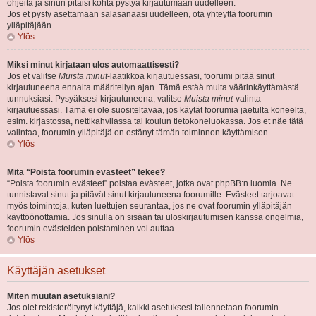
ohjeita ja sinun pitäisi kohta pystyä kirjautumaan uudelleen.
Jos et pysty asettamaan salasanaasi uudelleen, ota yhteyttä foorumin
ylläpitäjään.
Ylös
Miksi minut kirjataan ulos automaattisesti?
Jos et valitse
Muista minut
-laatikkoa kirjautuessasi, foorumi pitää sinut
kirjautuneena ennalta määritellyn ajan. Tämä estää muita väärinkäyttämästä
tunnuksiasi. Pysyäksesi kirjautuneena, valitse
Muista minut
-valinta
kirjautuessasi. Tämä ei ole suositeltavaa, jos käytät foorumia jaetulta koneelta,
esim. kirjastossa, nettikahvilassa tai koulun tietokoneluokassa. Jos et näe tätä
valintaa, foorumin ylläpitäjä on estänyt tämän toiminnon käyttämisen.
Ylös
Mitä “Poista foorumin evästeet” tekee?
“Poista foorumin evästeet” poistaa evästeet, jotka ovat phpBB:n luomia. Ne
tunnistavat sinut ja pitävät sinut kirjautuneena foorumille. Evästeet tarjoavat
myös toimintoja, kuten luettujen seurantaa, jos ne ovat foorumin ylläpitäjän
käyttöönottamia. Jos sinulla on sisään tai uloskirjautumisen kanssa ongelmia,
foorumin evästeiden poistaminen voi auttaa.
Ylös
Käyttäjän asetukset
Miten muutan asetuksiani?
Jos olet rekisteröitynyt käyttäjä, kaikki asetuksesi tallennetaan foorumin