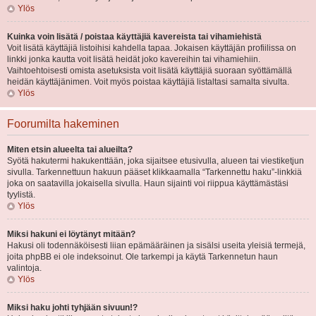
Ylös
Kuinka voin lisätä / poistaa käyttäjiä kavereista tai vihamiehistä
Voit lisätä käyttäjiä listoihisi kahdella tapaa. Jokaisen käyttäjän profiilissa on
linkki jonka kautta voit lisätä heidät joko kavereihin tai vihamiehiin.
Vaihtoehtoisesti omista asetuksista voit lisätä käyttäjiä suoraan syöttämällä
heidän käyttäjänimen. Voit myös poistaa käyttäjiä listaltasi samalta sivulta.
Ylös
Foorumilta hakeminen
Miten etsin alueelta tai alueilta?
Syötä hakutermi hakukenttään, joka sijaitsee etusivulla, alueen tai viestiketjun
sivulla. Tarkennettuun hakuun pääset klikkaamalla “Tarkennettu haku”-linkkiä
joka on saatavilla jokaisella sivulla. Haun sijainti voi riippua käyttämästäsi
tyylistä.
Ylös
Miksi hakuni ei löytänyt mitään?
Hakusi oli todennäköisesti liian epämääräinen ja sisälsi useita yleisiä termejä,
joita phpBB ei ole indeksoinut. Ole tarkempi ja käytä Tarkennetun haun
valintoja.
Ylös
Miksi haku johti tyhjään sivuun!?