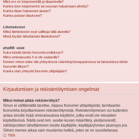
Mikä ero on kirjanmerkillä ja tilaamisella?
Kuinka teen kirjanmerkin tai seuraan haluamaani aihetta?
Kuinka tilaan haluamani alueen?
Kuinka poistan tilaukseni?
Liitetiedostot
Mitkä liitetiedostot ovat sallittuja tällä alueella?
Mistä löydän lähettämäni liitetiedostot?
phpBB -asiat
Kuka kirjoitti tämän foorumisovelluksen?
Miksi ominaisuutta X ei ole saatavilla?
Keneen minun tulee olla yhteydessä väärinkäytöstapauksissa tai lakiasioissa tähän
foorumiin liittyen?
Kuinka otan yhteyttä foorumin ylläpitäjään?
Kirjautumisen ja rekisteröitymisen ongelmat
Miksi minun pitää rekisteröityä?
Sinun ei välttämättä tarvitse, riippuu foorumin ylläpitäjästä, tarvitaanko
foorumilla kirjoittamiseen rekisteröitymistä. Rekisteröityminen voi kuitenkin
antaa sinulle lisää ominaisuuksia käyttöön, jotka eivät ole vieraiden
käytettävissä. Näitä ovat mm. avatar-kuvan määrittely, yksityisviestit,
sähköpostien lähettäminen muille käyttäjille, käyttäjäryhmien jäsenyys jne.
Siihen menee aikaa vain muutamia hetkiä, joten se on suositeltavaa.
Ylös