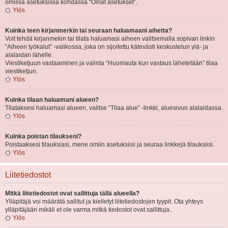
omissa asetuksissa kohdassa “Omat asetukset”.
Ylös
Kuinka teen kirjanmerkin tai seuraan haluamaani aihetta?
Voit tehdä kirjanmekin tai tilata haluamasi aiheen valitsemalla sopivan linkin
“Aiheen työkalut” -valikossa, joka on sijoitettu kätevästi keskustelun ylä- ja
alalaidan lähelle.
Viestiketjuun vastaaminen ja valinta “Huomauta kun vastaus lähetetään” tilaa
viestiketjun.
Ylös
Kuinka tilaan haluamani alueen?
Tilataksesi haluamasi alueen, valitse “Tilaa alue” -linkki, aluesivun alalaidassa.
Ylös
Kuinka poistan tilaukseni?
Poistaaksesi tilauksiasi, mene omiin asetuksiisi ja seuraa linkkejä tilauksiisi.
Ylös
Liitetiedostot
Mitkä liitetiedostot ovat sallittuja tällä alueella?
Ylläpitäjä voi määrätä sallitut ja kielletyt liitetiedostojen tyypit. Ota yhteys
ylläpitäjään mikäli et ole varma mitkä tiedostot ovat sallittuja..
Ylös