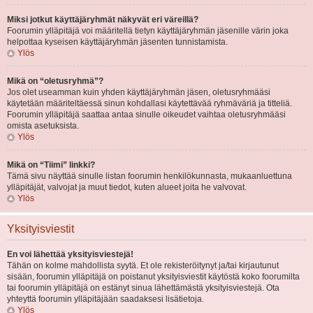
Miksi jotkut käyttäjäryhmät näkyvät eri väreillä?
Foorumin ylläpitäjä voi määritellä tietyn käyttäjäryhmän jäsenille värin joka
helpottaa kyseisen käyttäjäryhmän jäsenten tunnistamista.
Ylös
Mikä on “oletusryhmä”?
Jos olet useamman kuin yhden käyttäjäryhmän jäsen, oletusryhmääsi
käytetään määriteltäessä sinun kohdallasi käytettävää ryhmäväriä ja titteliä.
Foorumin ylläpitäjä saattaa antaa sinulle oikeudet vaihtaa oletusryhmääsi
omista asetuksista.
Ylös
Mikä on “Tiimi” linkki?
Tämä sivu näyttää sinulle listan foorumin henkilökunnasta, mukaanluettuna
ylläpitäjät, valvojat ja muut tiedot, kuten alueet joita he valvovat.
Ylös
Yksityisviestit
En voi lähettää yksityisviestejä!
Tähän on kolme mahdollista syytä. Et ole rekisteröitynyt ja/tai kirjautunut
sisään, foorumin ylläpitäjä on poistanut yksityisviestit käytöstä koko foorumilta
tai foorumin ylläpitäjä on estänyt sinua lähettämästä yksityisviestejä. Ota
yhteyttä foorumin ylläpitäjään saadaksesi lisätietoja.
Ylös