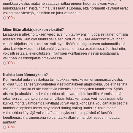
muokkaa viestiä, mutta he saattavat jättää pienen huomautuksen viestin
muokkaamisen syistä niin halutessaan. Huomaa, että normaalit käyttäjät eivät
voi poistaa viestejä, jos niihin on joku vastannut.
Ylös
Miten liitän allekirjoituksen viestiini?
Lisätäksesi allekirjoituksen viestiisi, sinun täytyy ensin luoda sellainen omissa
asetuksissa. Kun olet luonut sellaisen, voit valita
Lisää allekirjoitus
-valinnan
viestin kirjoituslomakkeessa. Voit myös lisätä allekirjoituksen automaattisesti
aina kaikkiin viesteihisi tekemällä valinnan omissa asetuksissa. Jos teet niin,
voit silti estää allekirjoituksen liittämisen yksittäiseen viestiin poistamalla
valinnan viestinkirjoituslomakkeessa.
Ylös
Kuinka luon äänestyksen?
Kun kirjoitat uuta viestiketjua tai muokkaat viestiketjun ensimmäistä viestiä,
klikkaa "Luo äänestys"-välilehteä viestilomakkeen alapuolella. Jos et näe tätä
välilehteä, sinulla ei ole tarvittavia oikeuksia äänestysten luomiseen. Syötä
otsikko ja ainakin kaksi vaihtoehtoa niille varattuihin kenttiin. Varmista että
jokainen vaihtoehto on omalla rivillään tekstikentässä. Voit myös määritellä
kuinka monta vaihtoehtoa käyttäjät voivat valita kohdasta You can also set the
number of options users may select during voting under “Kuinka monta
vaihtoehtoa käyttäjä voi valita”, äänestyksen kesto päivinä (0 kestää
loputtomasti) ja viimeisenä voit antaa käyttäjille mahdollisuuden muuttaa
ääntään.
Ylös