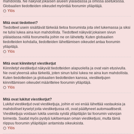
mahdolista. Ne näkyvät jokaisen alueen ylälaidassa ja omissa asetuksissa.
Globaalien tiedotteiden oikeudet myöntää foorumin ylläpitäjä.
Ylös
Mitä ovat tiedotteet?
Tiedotteet usein sisältävät tärkeää tietoa foorumista jota olet lukemassa ja siksi
ne tulisi lukea aina kun mahdollista. Tiedotteet näkyvät jokaisen sivun
ylälaidassa niillä foorumeilla joihin ne on lähetetty. Kuten globaalien
tiedotteiden kohdalla, tiedotteiden lähettämisen oikeudet antaa foorumin
ylläpitäjä.
Ylös
Mitä ovat kiinnitetyt viestiketjut
Kiinnitetyt viestiketjut näkyvät tiedotteiden alapuolella ja ovat vain etusivulla.
Ne ovat yleensä aika tärkeitä, joten sinun tulisi lukea ne aina kun mahdollista.
Kuten tiedotteiden ja globaalien tiedotteiden kanssa, viestiketjujen
kiinnittämisen oikeudet määrittelee foorumin ylläpitäjä.
Ylös
Mitä ovat lukitut viestiketjut?
Lukitut viestiketjut ovat viestiketjuja, joihin ei voi enää lähettää vastauksia ja
mahdolliset kyselyt joita viestiketjussa oli, ovat päättyneet automaattisesti.
Viestiketjuja voidaan lukita useista syistä ylläpitäjän tai foorumin valvojan
toimesta. Saatat myös pystyä lukitsemaan oman viestiketjusi, mutta tämä
riippuu foorumin ylläpitäjän antamista oikeuksista.
Ylös