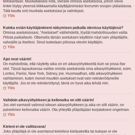
tietokantaan. Muokataksesi niitä, vieraile omissa asetuksissa, johon vievä
linkki löytyy yleensä klikkaamalla käyttäjänimeäsi foorumin sivujen ylälaidassa.
Tätä kautta voit muokata asetuksiasi ja valintojasi.
Ylös
Kuinka estän käyttäjänimeni näkymisen paikalla olevissa käyttäjissä?
Omissa asetuksissasi, “Asetukset”-välilehdellä, löydät mahdollisuuden valita
Piilota paikallaolo
. Ottamalla tämän asetuksen käyttöön näyt vain ylläpitäjille,
valvojille ja itsellesi. Sinut lasketaan piilossa oleviin käyttäjiin.
Ylös
Ajat ovat väärin!
On mahdollista, että näytetty aika on eri aikavyöhykkeeltä kuin se jossa itse
olet. Tässä tapauksessa valitse omista asetuksista oma aikavyöhykkeesi, esim.
Lontoo, Pariisi, New York, Sidney, jne. Huomaathan, että aikavyöhykkeen
vaihtaminen, kuten monet muutkin asetukset ovat vain rekisteröityneille
käyttäjille. Jos et ole rekisteröitynyt, tämä on hyvä aika tehdä niin.
Ylös
Vaihdoin aikavyöhykkeen ja kellonaika on silti väärin!
Jos olet varmasti valinnut oikean aikavyöhykkeen ja aika on silti väärin, on
palvelimen kellonaika väärin. Ota yhteyttä ylläpitäjään korjataksesi ongelman.
Ylös
Kieleni ei ole valittavana!
Joko ylläpitäjä ei ole asentanut kielellesi kielipakettia tai kukaan ei ole