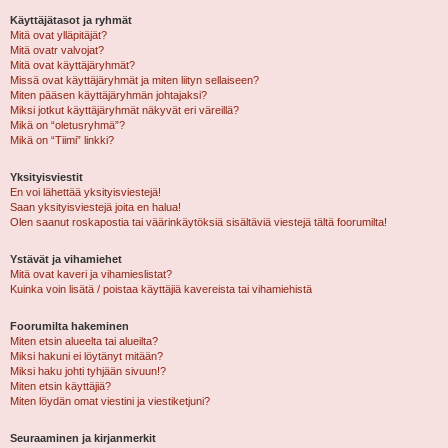
Käyttäjätasot ja ryhmät
Mitä ovat ylläpitäjät?
Mitä ovatr valvojat?
Mitä ovat käyttäjäryhmät?
Missä ovat käyttäjäryhmät ja miten liityn sellaiseen?
Miten pääsen käyttäjäryhmän johtajaksi?
Miksi jotkut käyttäjäryhmät näkyvät eri väreillä?
Mikä on “oletusryhmä”?
Mikä on “Tiimi” linkki?
Yksityisviestit
En voi lähettää yksityisviestejä!
Saan yksityisviestejä joita en halua!
Olen saanut roskapostia tai väärinkäytöksiä sisältäviä viestejä tältä foorumilta!
Ystävät ja vihamiehet
Mitä ovat kaveri ja vihamieslistat?
Kuinka voin lisätä / poistaa käyttäjiä kavereista tai vihamiehistä
Foorumilta hakeminen
Miten etsin alueelta tai alueilta?
Miksi hakuni ei löytänyt mitään?
Miksi haku johti tyhjään sivuun!?
Miten etsin käyttäjiä?
Miten löydän omat viestini ja viestiketjuni?
Seuraaminen ja kirjanmerkit