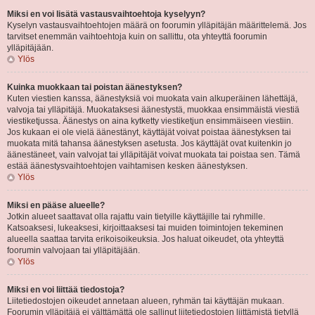
Miksi en voi lisätä vastausvaihtoehtoja kyselyyn?
Kyselyn vastausvaihtoehtojen määrä on foorumin ylläpitäjän määrittelemä. Jos
tarvitset enemmän vaihtoehtoja kuin on sallittu, ota yhteyttä foorumin
ylläpitäjään.
Ylös
Kuinka muokkaan tai poistan äänestyksen?
Kuten viestien kanssa, äänestyksiä voi muokata vain alkuperäinen lähettäjä,
valvoja tai ylläpitäjä. Muokataksesi äänestystä, muokkaa ensimmäistä viestiä
viestiketjussa. Äänestys on aina kytketty viestiketjun ensimmäiseen viestiin.
Jos kukaan ei ole vielä äänestänyt, käyttäjät voivat poistaa äänestyksen tai
muokata mitä tahansa äänestyksen asetusta. Jos käyttäjät ovat kuitenkin jo
äänestäneet, vain valvojat tai ylläpitäjät voivat muokata tai poistaa sen. Tämä
estää äänestysvaihtoehtojen vaihtamisen kesken äänestyksen.
Ylös
Miksi en pääse alueelle?
Jotkin alueet saattavat olla rajattu vain tietyille käyttäjille tai ryhmille.
Katsoaksesi, lukeaksesi, kirjoittaaksesi tai muiden toimintojen tekeminen
alueella saattaa tarvita erikoisoikeuksia. Jos haluat oikeudet, ota yhteyttä
foorumin valvojaan tai ylläpitäjään.
Ylös
Miksi en voi liittää tiedostoja?
Liitetiedostojen oikeudet annetaan alueen, ryhmän tai käyttäjän mukaan.
Foorumin ylläpitäjä ei välttämättä ole sallinut liitetiedostojen liittämistä tietyllä