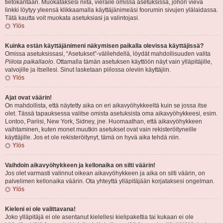
tietokantaan. Muokataksesi niitä, vieraile omissa asetuksissa, johon vievä
linkki löytyy yleensä klikkaamalla käyttäjänimeäsi foorumin sivujen ylälaidassa.
Tätä kautta voit muokata asetuksiasi ja valintojasi.
Ylös
Kuinka estän käyttäjänimeni näkymisen paikalla olevissa käyttäjissä?
Omissa asetuksissasi, “Asetukset”-välilehdellä, löydät mahdollisuuden valita
Piilota paikallaolo
. Ottamalla tämän asetuksen käyttöön näyt vain ylläpitäjille,
valvojille ja itsellesi. Sinut lasketaan piilossa oleviin käyttäjiin.
Ylös
Ajat ovat väärin!
On mahdollista, että näytetty aika on eri aikavyöhykkeeltä kuin se jossa itse
olet. Tässä tapauksessa valitse omista asetuksista oma aikavyöhykkeesi, esim.
Lontoo, Pariisi, New York, Sidney, jne. Huomaathan, että aikavyöhykkeen
vaihtaminen, kuten monet muutkin asetukset ovat vain rekisteröityneille
käyttäjille. Jos et ole rekisteröitynyt, tämä on hyvä aika tehdä niin.
Ylös
Vaihdoin aikavyöhykkeen ja kellonaika on silti väärin!
Jos olet varmasti valinnut oikean aikavyöhykkeen ja aika on silti väärin, on
palvelimen kellonaika väärin. Ota yhteyttä ylläpitäjään korjataksesi ongelman.
Ylös
Kieleni ei ole valittavana!
Joko ylläpitäjä ei ole asentanut kielellesi kielipakettia tai kukaan ei ole