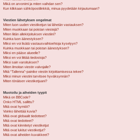
Mikä on arvonimi ja miten vaihdan sen?
Kun klikkaan sähköpostilinkkiä, minua pyydetään kirjautumaan?
Viestien lähetyksen ongelmat
Miten luon uuden viestiketjun tai lähetän vastauksen?
Miten muokkaan tai poistan viestejä?
Miten liitän allekirjoituksen viestiini?
Kuinka luon äänestyksen?
Miksi en voi lisätä vastausvaihtoehtoja kyselyyn?
Kuinka muokkaan tai poistan äänestyksen?
Miksi en pääse alueelle?
Miksi en voi liittää tiedostoja?
Miksi sain varoituksen?
Miten ilmoitan viestin valvojalle?
Mitä “Tallenna”-painike viestin kirjoittamisessa tekee?
Miksi minun viestini tarvitsee hyväksynnän?
Miten tönäisen viestiketjuani?
Muotoilu ja aiheiden tyypit
Mikä on BBCode?
Onko HTML sallittu?
Mitä ovat hymiöt?
Voinko lähettää kuvia?
Mitä ovat globaalit tiedotteet?
Mitä ovat tiedotteet?
Mitä ovat kiinnitetyt viestiketjut
Mitä ovat lukitut viestiketjut?
Mitä ovat aiheiden kuvakkeet?