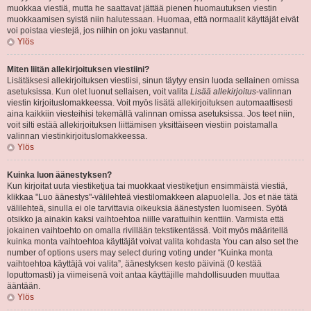
muokkaa viestiä, mutta he saattavat jättää pienen huomautuksen viestin
muokkaamisen syistä niin halutessaan. Huomaa, että normaalit käyttäjät eivät
voi poistaa viestejä, jos niihin on joku vastannut.
Ylös
Miten liitän allekirjoituksen viestiini?
Lisätäksesi allekirjoituksen viestiisi, sinun täytyy ensin luoda sellainen omissa
asetuksissa. Kun olet luonut sellaisen, voit valita
Lisää allekirjoitus
-valinnan
viestin kirjoituslomakkeessa. Voit myös lisätä allekirjoituksen automaattisesti
aina kaikkiin viesteihisi tekemällä valinnan omissa asetuksissa. Jos teet niin,
voit silti estää allekirjoituksen liittämisen yksittäiseen viestiin poistamalla
valinnan viestinkirjoituslomakkeessa.
Ylös
Kuinka luon äänestyksen?
Kun kirjoitat uuta viestiketjua tai muokkaat viestiketjun ensimmäistä viestiä,
klikkaa "Luo äänestys"-välilehteä viestilomakkeen alapuolella. Jos et näe tätä
välilehteä, sinulla ei ole tarvittavia oikeuksia äänestysten luomiseen. Syötä
otsikko ja ainakin kaksi vaihtoehtoa niille varattuihin kenttiin. Varmista että
jokainen vaihtoehto on omalla rivillään tekstikentässä. Voit myös määritellä
kuinka monta vaihtoehtoa käyttäjät voivat valita kohdasta You can also set the
number of options users may select during voting under “Kuinka monta
vaihtoehtoa käyttäjä voi valita”, äänestyksen kesto päivinä (0 kestää
loputtomasti) ja viimeisenä voit antaa käyttäjille mahdollisuuden muuttaa
ääntään.
Ylös