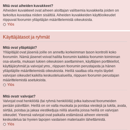
Mitä ovat aiheiden kuvakkeet?
Aiheiden kuvakkeet ovat aiheen aloittajan valitsemia kuvakkeita joiden on
tarkoitus kuvastaa niiden sisältöä. Aiheiden kuvakkeiden käyttöoikeudet
riippuvat foorumin ylläpitäjän määrittelemistä oikeuksista.
Ylös
Käyttäjätasot ja ryhmät
Mitä ovat ylläpitäjät?
Ylläpitäjät ovat jäseniä joille on annettu korkeimman tason kontrolli koko
foorumiin. Nämä jäsenet voivat hallita foorumin kaikkia foorumin toiminnan
osa-alueita, mukaan lukien oikeuksien asettaminen, käyttäjien porttikiellot,
käyttäjäryhmät ja valvojat yms., riippuen foorumin perustajasta ja hänen
ylläpitäjille määrittelemistä oikeuksista. Heillä saattaa olla myös täydet
valvojan oikeudet kaikilla keskustelualueilla, riippuen foorumin perustajan
määrittelemistä asetuksista.
Ylös
Mitä ovatr valvojat?
Valvojat ovat henkilöitä (tai ryhmä henkilöitä) jotka katsovat foorumeiden
perään päivittäin. Heillä on on valta muokata ja poistaa viestejä ja lukita, avata,
siirtää, poistaa ja jakaa viestiketjuja niillä alueilla joissa heillä on valvojan
oikeudet. Yleensä valvojat ovat paikalla estämässä aiheen vierestä
keskustelua tai hyvien tapojen vastaisen materiaalin lähettämistä.
Ylös