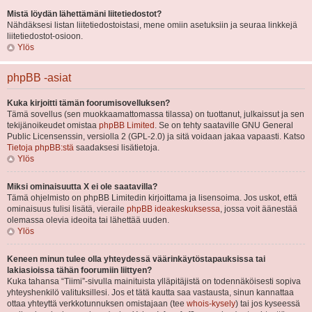
Mistä löydän lähettämäni liitetiedostot?
Nähdäksesi listan liitetiedostoistasi, mene omiin asetuksiin ja seuraa linkkejä
liitetiedostot-osioon.
Ylös
phpBB -asiat
Kuka kirjoitti tämän foorumisovelluksen?
Tämä sovellus (sen muokkaamattomassa tilassa) on tuottanut, julkaissut ja sen
tekijänoikeudet omistaa
phpBB Limited
. Se on tehty saataville GNU General
Public Licensenssin, versiolla 2 (GPL-2.0) ja sitä voidaan jakaa vapaasti. Katso
Tietoja phpBB:stä
saadaksesi lisätietoja.
Ylös
Miksi ominaisuutta X ei ole saatavilla?
Tämä ohjelmisto on phpBB Limitedin kirjoittama ja lisensoima. Jos uskot, että
ominaisuus tulisi lisätä, vieraile
phpBB ideakeskuksessa
, jossa voit äänestää
olemassa olevia ideoita tai lähettää uuden.
Ylös
Keneen minun tulee olla yhteydessä väärinkäytöstapauksissa tai
lakiasioissa tähän foorumiin liittyen?
Kuka tahansa “Tiimi”-sivulla mainituista ylläpitäjistä on todennäköisesti sopiva
yhteyshenkilö valituksillesi. Jos et tätä kautta saa vastausta, sinun kannattaa
ottaa yhteyttä verkkotunnuksen omistajaan (tee
whois-kysely
) tai jos kyseessä