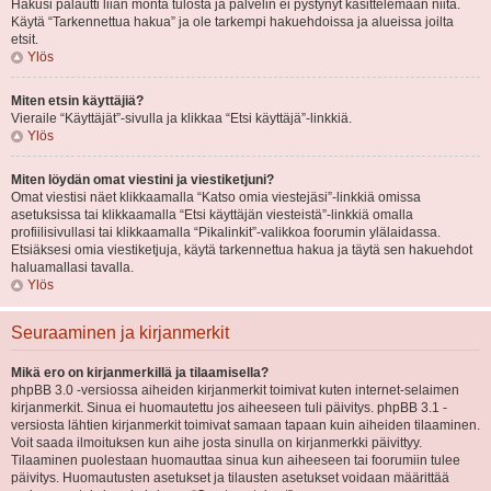
Hakusi palautti liian monta tulosta ja palvelin ei pystynyt käsittelemään niitä.
Käytä “Tarkennettua hakua” ja ole tarkempi hakuehdoissa ja alueissa joilta
etsit.
Ylös
Miten etsin käyttäjiä?
Vieraile “Käyttäjät”-sivulla ja klikkaa “Etsi käyttäjä”-linkkiä.
Ylös
Miten löydän omat viestini ja viestiketjuni?
Omat viestisi näet klikkaamalla “Katso omia viestejäsi”-linkkiä omissa
asetuksissa tai klikkaamalla “Etsi käyttäjän viesteistä”-linkkiä omalla
profiilisivullasi tai klikkaamalla “Pikalinkit”-valikkoa foorumin ylälaidassa.
Etsiäksesi omia viestiketjuja, käytä tarkennettua hakua ja täytä sen hakuehdot
haluamallasi tavalla.
Ylös
Seuraaminen ja kirjanmerkit
Mikä ero on kirjanmerkillä ja tilaamisella?
phpBB 3.0 -versiossa aiheiden kirjanmerkit toimivat kuten internet-selaimen
kirjanmerkit. Sinua ei huomautettu jos aiheeseen tuli päivitys. phpBB 3.1 -
versiosta lähtien kirjanmerkit toimivat samaan tapaan kuin aiheiden tilaaminen.
Voit saada ilmoituksen kun aihe josta sinulla on kirjanmerkki päivittyy.
Tilaaminen puolestaan huomauttaa sinua kun aiheeseen tai foorumiin tulee
päivitys. Huomautusten asetukset ja tilausten asetukset voidaan määrittää