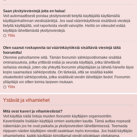
Saan yksityisviestejä joita en halua!
Voit automaattisesti poistaa yksityisviestit tietyltä käyttäjältä käyttämällä
käyttäjänhallinnan viestisääntöjä. Jos saat väärinkäytöksiä sisältäviä viestejä
tietyltä käyttäjältä, voit raportoida viestit valvojille. Heillä on oikeudet estää
käyttäjiä lähettämästä yksityisviestejä.
Ylös
Olen saanut roskapostia tai väärinkäytöksiä sisältäviä viestejä tältä
foorumilta!
Olemme pahoillamme siitä. Tämän foorumin sähköpostilomake sisältää
ominaisuuksia, jotka yrittävät estää ja seurata käyttäjiä, jotka lähettävät
sellaisia viestejä, joten ota yhteyttä foorumin ylläpitäjään ja lähetä hänelle täysi
kopio saamastasi sähköpostista. On tärkeää, että se sisältää kaikki
otsaketiedot sähköpostista, jotka sisältävät viestin lähettäjän tiedot. Foorumin
ylläpitäjä voi sitten toimia tarpeen mukaan.
Ylös
Ystävät ja vihamiehet
Mitä ovat kaveri ja vihamieslistat?
Voit käyttää näitä listoja muiden foorumin käyttäjien organisointiin.
Kaverilistalle lisätään käyttäjiä omien asetusten kautta. Tämä auttaa nopeasti
näkemään jos he ovat paikalla ja yksityisviestien lähettämisessä. Teemasta
riippuen näiden käyttäjien viestit saatetaan myös korostaa. Jos lisäät käyttäjän
vihamieheksi, kaikki käyttäjän kirjoittamat viestit piilotetaan oletuksena.