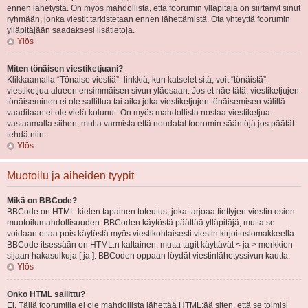
ennen lähetystä. On myös mahdollista, että foorumin ylläpitäjä on siirtänyt sinut
ryhmään, jonka viestit tarkistetaan ennen lähettämistä. Ota yhteyttä foorumin
ylläpitäjään saadaksesi lisätietoja.
Ylös
Miten tönäisen viestiketjuani?
Klikkaamalla “Tönaise viestiä” -linkkiä, kun katselet sitä, voit “tönäistä”
viestiketjua alueen ensimmäisen sivun yläosaan. Jos et näe tätä, viestiketjujen
tönäiseminen ei ole sallittua tai aika joka viestiketjujen tönäisemisen välillä
vaaditaan ei ole vielä kulunut. On myös mahdollista nostaa viestiketjua
vastaamalla siihen, mutta varmista että noudatat foorumin sääntöjä jos päätät
tehdä niin.
Ylös
Muotoilu ja aiheiden tyypit
Mikä on BBCode?
BBCode on HTML-kielen tapainen toteutus, joka tarjoaa tiettyjen viestin osien
muotoilumahdollisuuden. BBCoden käytöstä päättää ylläpitäjä, mutta se
voidaan ottaa pois käytöstä myös viestikohtaisesti viestin kirjoituslomakkeella.
BBCode itsessään on HTML:n kaltainen, mutta tagit käyttävät < ja > merkkien
sijaan hakasulkuja [ ja ]. BBCoden oppaan löydät viestinlähetyssivun kautta.
Ylös
Onko HTML sallittu?
Ei. Tällä foorumilla ei ole mahdollista lähettää HTML:ää siten, että se toimisi