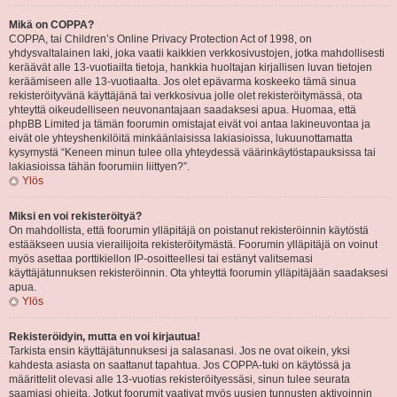
Mikä on COPPA?
COPPA, tai Children’s Online Privacy Protection Act of 1998, on
yhdysvaltalainen laki, joka vaatii kaikkien verkkosivustojen, jotka mahdollisesti
keräävät alle 13-vuotiailta tietoja, hankkia huoltajan kirjallisen luvan tietojen
keräämiseen alle 13-vuotiaalta. Jos olet epävarma koskeeko tämä sinua
rekisteröityvänä käyttäjänä tai verkkosivua jolle olet rekisteröitymässä, ota
yhteyttä oikeudelliseen neuvonantajaan saadaksesi apua. Huomaa, että
phpBB Limited ja tämän foorumin omistajat eivät voi antaa lakineuvontaa ja
eivät ole yhteyshenkilöitä minkäänlaisissa lakiasioissa, lukuunottamatta
kysymystä “Keneen minun tulee olla yhteydessä väärinkäytöstapauksissa tai
lakiasioissa tähän foorumiin liittyen?”.
Ylös
Miksi en voi rekisteröityä?
On mahdollista, että foorumin ylläpitäjä on poistanut rekisteröinnin käytöstä
estääkseen uusia vierailijoita rekisteröitymästä. Foorumin ylläpitäjä on voinut
myös asettaa porttikiellon IP-osoitteellesi tai estänyt valitsemasi
käyttäjätunnuksen rekisteröinnin. Ota yhteyttä foorumin ylläpitäjään saadaksesi
apua.
Ylös
Rekisteröidyin, mutta en voi kirjautua!
Tarkista ensin käyttäjätunnuksesi ja salasanasi. Jos ne ovat oikein, yksi
kahdesta asiasta on saattanut tapahtua. Jos COPPA-tuki on käytössä ja
määrittelit olevasi alle 13-vuotias rekisteröityessäsi, sinun tulee seurata
saamiasi ohjeita. Jotkut foorumit vaativat myös uusien tunnusten aktivoinnin