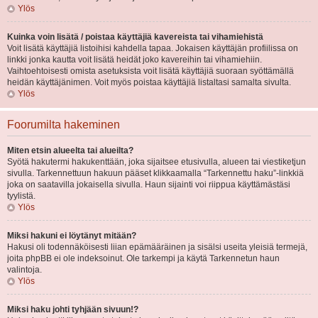
Ylös
Kuinka voin lisätä / poistaa käyttäjiä kavereista tai vihamiehistä
Voit lisätä käyttäjiä listoihisi kahdella tapaa. Jokaisen käyttäjän profiilissa on
linkki jonka kautta voit lisätä heidät joko kavereihin tai vihamiehiin.
Vaihtoehtoisesti omista asetuksista voit lisätä käyttäjiä suoraan syöttämällä
heidän käyttäjänimen. Voit myös poistaa käyttäjiä listaltasi samalta sivulta.
Ylös
Foorumilta hakeminen
Miten etsin alueelta tai alueilta?
Syötä hakutermi hakukenttään, joka sijaitsee etusivulla, alueen tai viestiketjun
sivulla. Tarkennettuun hakuun pääset klikkaamalla “Tarkennettu haku”-linkkiä
joka on saatavilla jokaisella sivulla. Haun sijainti voi riippua käyttämästäsi
tyylistä.
Ylös
Miksi hakuni ei löytänyt mitään?
Hakusi oli todennäköisesti liian epämääräinen ja sisälsi useita yleisiä termejä,
joita phpBB ei ole indeksoinut. Ole tarkempi ja käytä Tarkennetun haun
valintoja.
Ylös
Miksi haku johti tyhjään sivuun!?