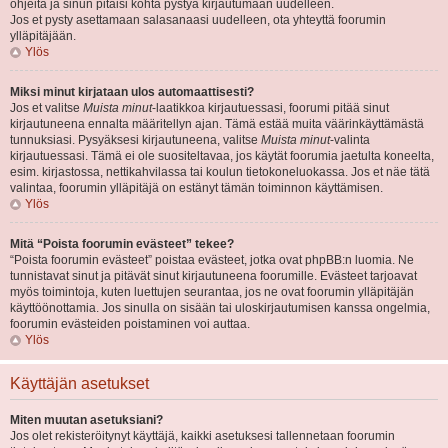
ohjeita ja sinun pitäisi kohta pystyä kirjautumaan uudelleen.
Jos et pysty asettamaan salasanaasi uudelleen, ota yhteyttä foorumin
ylläpitäjään.
Ylös
Miksi minut kirjataan ulos automaattisesti?
Jos et valitse
Muista minut
-laatikkoa kirjautuessasi, foorumi pitää sinut
kirjautuneena ennalta määritellyn ajan. Tämä estää muita väärinkäyttämästä
tunnuksiasi. Pysyäksesi kirjautuneena, valitse
Muista minut
-valinta
kirjautuessasi. Tämä ei ole suositeltavaa, jos käytät foorumia jaetulta koneelta,
esim. kirjastossa, nettikahvilassa tai koulun tietokoneluokassa. Jos et näe tätä
valintaa, foorumin ylläpitäjä on estänyt tämän toiminnon käyttämisen.
Ylös
Mitä “Poista foorumin evästeet” tekee?
“Poista foorumin evästeet” poistaa evästeet, jotka ovat phpBB:n luomia. Ne
tunnistavat sinut ja pitävät sinut kirjautuneena foorumille. Evästeet tarjoavat
myös toimintoja, kuten luettujen seurantaa, jos ne ovat foorumin ylläpitäjän
käyttöönottamia. Jos sinulla on sisään tai uloskirjautumisen kanssa ongelmia,
foorumin evästeiden poistaminen voi auttaa.
Ylös
Käyttäjän asetukset
Miten muutan asetuksiani?
Jos olet rekisteröitynyt käyttäjä, kaikki asetuksesi tallennetaan foorumin