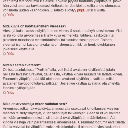
kääntänyt tätä foorumia kielellesi. Kokeile pyytää foorumin ylläpitäjältä, josko
hän voisi asentaa tarvitsemasi kielipaketin. Jos kielipakettia ei ole olemassa,
voit luoda uuden käännöksen. Lisätietoja löytyy
phpBB
®:n sivuilta.
Ylös
Mitä kuvia on käyttäjänimeni vieressä?
Viestejä katsottaessa käyttäjänimen vieressä saattaa näkyä kaksi kuvaa. Yksi
niistä voi olla arvonimeesi liitetty kuva esimerkiksi tähtien, laatikoiden tai
pisteiden muodossa viestimäärästäsi tai statuksestasi riippuen. Toinen,
yleensä isompi kuva on avatar ja on yleensä uniikki tai henkilökohtainen
jokaisella käyttäjällä.
Ylös
Miten asetan avataren?
Omissa asetuksissa, “Profiilin” alla, voit lisätä avataren käyttämällä jotain
neljästä tavasta: Gravatar, galleriasta, käyttää kuvaa muualta tai ladata kuvan.
Foorumin ylläpitäjä päättää otetaanko avataret käyttöön ja valitsee mitkä
avatarien käyttöönottotavat sallitaan. Jos et voi käyttää avataria, ota yhteyttä
foorumin ylläpitäjään.
Ylös
Mikä on arvonimi ja miten vaihdan sen?
Arvonimet, jotka näkyvät käyttäjänimesi alla osoittavat kirjoittamiesi viestien
määrän tai tietyt käyttäjät, kuten ylläpitäjät tai valvojat. Yleensä et voi vaihtaa
minkään arvonimen tekstiä, sillä nämä ovat ylläpitäjän määrittelemiä. Älä
kirjoita viestejä vain parantaaksesi arvonimeäsi. Useimmat foorumit eivät siedä
tätä ja valvojat tai ylläpitäjät voivat yksinkertaisesti pienentää viestilaskuriasi.