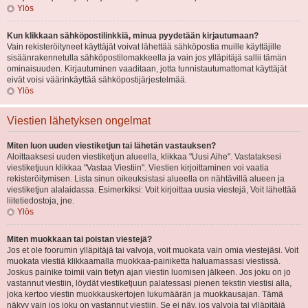
Ylös
Kun klikkaan sähköpostilinkkiä, minua pyydetään kirjautumaan?
Vain rekisteröityneet käyttäjät voivat lähettää sähköpostia muille käyttäjille
sisäänrakennetulla sähköpostilomakkeella ja vain jos ylläpitäjä sallii tämän
ominaisuuden. Kirjautuminen vaaditaan, jotta tunnistautumattomat käyttäjät
eivät voisi väärinkäyttää sähköpostijärjestelmää.
Ylös
Viestien lähetyksen ongelmat
Miten luon uuden viestiketjun tai lähetän vastauksen?
Aloittaaksesi uuden viestiketjun alueella, klikkaa "Uusi Aihe". Vastataksesi
viestiketjuun klikkaa "Vastaa Viestiin". Viestien kirjoittaminen voi vaatia
rekisteröitymisen. Lista sinun oikeuksistasi alueella on nähtävillä alueen ja
viestiketjun alalaidassa. Esimerkiksi: Voit kirjoittaa uusia viestejä, Voit lähettää
liitetiedostoja, jne.
Ylös
Miten muokkaan tai poistan viestejä?
Jos et ole foorumin ylläpitäjä tai valvoja, voit muokata vain omia viestejäsi. Voit
muokata viestiä klikkaamalla muokkaa-painiketta haluamassasi viestissä.
Joskus painike toimii vain tietyn ajan viestin luomisen jälkeen. Jos joku on jo
vastannut viestiin, löydät viestiketjuun palatessasi pienen tekstin viestisi alla,
joka kertoo viestin muokkauskertojen lukumäärän ja muokkausajan. Tämä
näkyy vain jos joku on vastannut viestiin. Se ei näy, jos valvoja tai ylläpitäjä