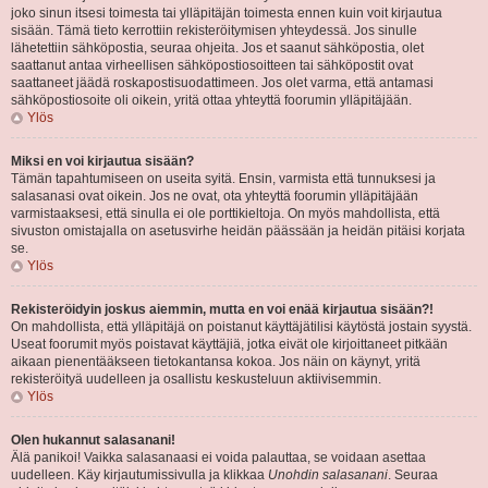
joko sinun itsesi toimesta tai ylläpitäjän toimesta ennen kuin voit kirjautua
sisään. Tämä tieto kerrottiin rekisteröitymisen yhteydessä. Jos sinulle
lähetettiin sähköpostia, seuraa ohjeita. Jos et saanut sähköpostia, olet
saattanut antaa virheellisen sähköpostiosoitteen tai sähköpostit ovat
saattaneet jäädä roskapostisuodattimeen. Jos olet varma, että antamasi
sähköpostiosoite oli oikein, yritä ottaa yhteyttä foorumin ylläpitäjään.
Ylös
Miksi en voi kirjautua sisään?
Tämän tapahtumiseen on useita syitä. Ensin, varmista että tunnuksesi ja
salasanasi ovat oikein. Jos ne ovat, ota yhteyttä foorumin ylläpitäjään
varmistaaksesi, että sinulla ei ole porttikieltoja. On myös mahdollista, että
sivuston omistajalla on asetusvirhe heidän päässään ja heidän pitäisi korjata
se.
Ylös
Rekisteröidyin joskus aiemmin, mutta en voi enää kirjautua sisään?!
On mahdollista, että ylläpitäjä on poistanut käyttäjätilisi käytöstä jostain syystä.
Useat foorumit myös poistavat käyttäjiä, jotka eivät ole kirjoittaneet pitkään
aikaan pienentääkseen tietokantansa kokoa. Jos näin on käynyt, yritä
rekisteröityä uudelleen ja osallistu keskusteluun aktiivisemmin.
Ylös
Olen hukannut salasanani!
Älä panikoi! Vaikka salasanaasi ei voida palauttaa, se voidaan asettaa
uudelleen. Käy kirjautumissivulla ja klikkaa
Unohdin salasanani
. Seuraa