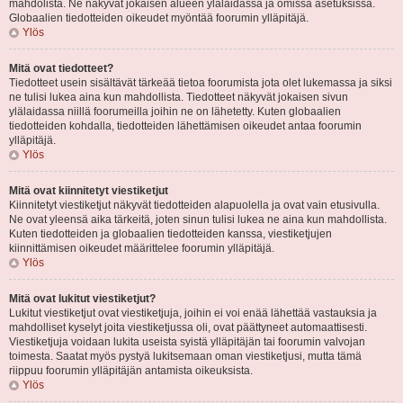
mahdolista. Ne näkyvät jokaisen alueen ylälaidassa ja omissa asetuksissa.
Globaalien tiedotteiden oikeudet myöntää foorumin ylläpitäjä.
Ylös
Mitä ovat tiedotteet?
Tiedotteet usein sisältävät tärkeää tietoa foorumista jota olet lukemassa ja siksi
ne tulisi lukea aina kun mahdollista. Tiedotteet näkyvät jokaisen sivun
ylälaidassa niillä foorumeilla joihin ne on lähetetty. Kuten globaalien
tiedotteiden kohdalla, tiedotteiden lähettämisen oikeudet antaa foorumin
ylläpitäjä.
Ylös
Mitä ovat kiinnitetyt viestiketjut
Kiinnitetyt viestiketjut näkyvät tiedotteiden alapuolella ja ovat vain etusivulla.
Ne ovat yleensä aika tärkeitä, joten sinun tulisi lukea ne aina kun mahdollista.
Kuten tiedotteiden ja globaalien tiedotteiden kanssa, viestiketjujen
kiinnittämisen oikeudet määrittelee foorumin ylläpitäjä.
Ylös
Mitä ovat lukitut viestiketjut?
Lukitut viestiketjut ovat viestiketjuja, joihin ei voi enää lähettää vastauksia ja
mahdolliset kyselyt joita viestiketjussa oli, ovat päättyneet automaattisesti.
Viestiketjuja voidaan lukita useista syistä ylläpitäjän tai foorumin valvojan
toimesta. Saatat myös pystyä lukitsemaan oman viestiketjusi, mutta tämä
riippuu foorumin ylläpitäjän antamista oikeuksista.
Ylös