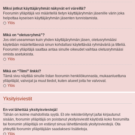
Miksi jotkut käyttäjäryhmät näkyvät eri väreillä?
Foorumin ylläpitäjä voi määritellä tietyn käyttäjäryhmän jäsenille värin joka
helpottaa kyseisen käyttäjäryhmän jäsenten tunnistamista.
Ylös
Mikä on “oletusryhmä”?
Jos olet useamman kuin yhden käyttäjäryhmän jäsen, oletusryhmääsi
käytetään määriteltäessä sinun kohdallasi käytettävää ryhmäväriä ja titteliä.
Foorumin ylläpitäjä saattaa antaa sinulle oikeudet vaihtaa oletusryhmääsi
omista asetuksista.
Ylös
Mikä on “Tiimi” linkki?
Tämä sivu näyttää sinulle listan foorumin henkilökunnasta, mukaanluettuna
ylläpitäjät, valvojat ja muut tiedot, kuten alueet joita he valvovat.
Ylös
Yksityisviestit
En voi lähettää yksityisviestejä!
Tähän on kolme mahdollista syytä. Et ole rekisteröitynyt ja/tai kirjautunut
sisään, foorumin ylläpitäjä on poistanut yksityisviestit käytöstä koko foorumilta
tai foorumin ylläpitäjä on estänyt sinua lähettämästä yksityisviestejä. Ota
yhteyttä foorumin ylläpitäjään saadaksesi lisätietoja.
Ylös