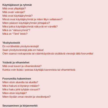
Käyttäjätasot ja ryhmät
Mitä ovat ylläpitäjät?
Mitä ovatr valvojat?
Mitä ovat käyttäjäryhmät?
Missä ovat käyttäjäryhmät ja miten liityn sellaiseen?
Miten pääsen käyttäjäryhmän johtajaksi?
Miksi jotkut käyttäjäryhmät näkyvät eri väreillä?
Mikä on “oletusryhmä”?
Mikä on “Tiimi” linkki?
Yksityisviestit
En voi lähettää yksityisviestejä!
Saan yksityisviestejä joita en halua!
Olen saanut roskapostia tai väärinkäytöksiä sisältäviä viestejä tältä foorumilta!
Ystävät ja vihamiehet
Mitä ovat kaveri ja vihamieslistat?
Kuinka voin lisätä / poistaa käyttäjiä kavereista tai vihamiehistä
Foorumilta hakeminen
Miten etsin alueelta tai alueilta?
Miksi hakuni ei löytänyt mitään?
Miksi haku johti tyhjään sivuun!?
Miten etsin käyttäjiä?
Miten löydän omat viestini ja viestiketjuni?
Seuraaminen ja kirjanmerkit