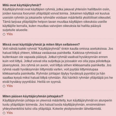
Mitä ovat käyttäjäryhmät?
Käyttäjäryhmät ovat käyttäjien ryhmiä, jotka jakavat yhteisön hallittaviin osiin,
joiden kanssa foorumin ylläpitäjät voivat toimia. Jokainen käyttäjä voi kuulua
useisiin ryhmiin ja jokaiselle ryhmälle voidaan määritellä yksilölliset oikeudet.
Tämä tarjoaa ylläpitäjille helpon tavan muuttaa käyttäjien oikeuksia useille
käyttäjille kerralla, kuten muuttaa valvojien oikeuksia tai hallita pääsyä
suljetulle alueelle.
Ylös
Missä ovat käyttäjäryhmät ja miten liityn sellaiseen?
Voit nähdä kaikki ryhmät “Käyttäjäryhmät”-linkin kautta omissa asetuksissa. Jos
haluat liittyä yhteen, klikkaa vastaavaa painiketta. Kaikissa ryhmissä ei
kuitenkaan ole vapaata pääsyä. Jotkut ryhmät vaativat hyväksynnän ennen
kuin voit liittyä. Jotkut voivat olla suljettuja ja joissakin voi olla jopa piilotettuja
jäsenyyksiä. Jos ryhmä on avoin, voit liittyä siihen klikkaamalla painiketta. Jos
ryhmä vaatii hyväksynnän liittymistä varten, voit pyytää liittymislupaa
klikkaamalla painiketta. Ryhmän johtajan täytyy hyväksyä pyyntösi ja hän
saattaa kysyä miksi haluat liittyä ryhmään. Älä häiriköi ryhmän ylläpitäjiä jos he
eivät hyväksy pyyntöäsi. Heillä on syynsä.
Ylös
Miten pääsen käyttäjäryhmän johtajaksi?
Käyttäjäryhmän johtaja on yleensä määritelty, kun käyttäjäryhmät on alunperin
luotu ylläpitäjän toimesta. Jos haluat luoda käyttäjäryhmän, ensimmäinen
yhteyshenkilösi tulisi olla ylläpitäjä. Kokeile yksityisviestin lähettämistä.
Ylös