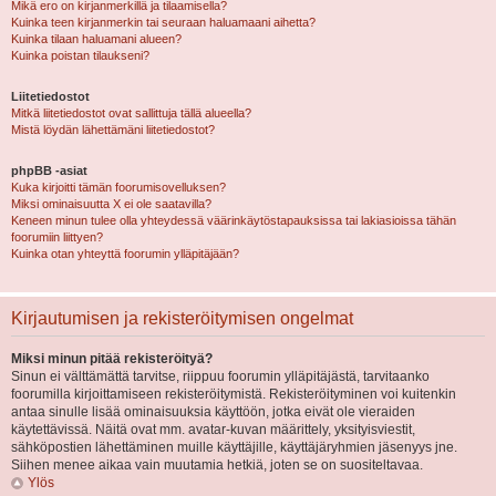
Mikä ero on kirjanmerkillä ja tilaamisella?
Kuinka teen kirjanmerkin tai seuraan haluamaani aihetta?
Kuinka tilaan haluamani alueen?
Kuinka poistan tilaukseni?
Liitetiedostot
Mitkä liitetiedostot ovat sallittuja tällä alueella?
Mistä löydän lähettämäni liitetiedostot?
phpBB -asiat
Kuka kirjoitti tämän foorumisovelluksen?
Miksi ominaisuutta X ei ole saatavilla?
Keneen minun tulee olla yhteydessä väärinkäytöstapauksissa tai lakiasioissa tähän
foorumiin liittyen?
Kuinka otan yhteyttä foorumin ylläpitäjään?
Kirjautumisen ja rekisteröitymisen ongelmat
Miksi minun pitää rekisteröityä?
Sinun ei välttämättä tarvitse, riippuu foorumin ylläpitäjästä, tarvitaanko
foorumilla kirjoittamiseen rekisteröitymistä. Rekisteröityminen voi kuitenkin
antaa sinulle lisää ominaisuuksia käyttöön, jotka eivät ole vieraiden
käytettävissä. Näitä ovat mm. avatar-kuvan määrittely, yksityisviestit,
sähköpostien lähettäminen muille käyttäjille, käyttäjäryhmien jäsenyys jne.
Siihen menee aikaa vain muutamia hetkiä, joten se on suositeltavaa.
Ylös