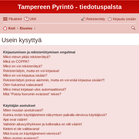
Tampereen Pyrintö - tiedotuspalsta
Pikalinkit
UKK
Rekisteröidy
Kirjaudu sisään
Koti
Etusivu
tsi
Usein kysyttyä
Kirjautumisen ja rekisteröitymisen ongelmat
Miksi minun pitää rekisteröityä?
Mikä on COPPA?
Miksi en voi rekisteröityä?
Rekisteröidyin, mutta en voi kirjautua!
Miksi en voi kirjautua sisään?
Rekisteröidyin joskus aiemmin, mutta en voi enää kirjautua sisään?!
Olen hukannut salasanani!
Miksi minut kirjataan ulos automaattisesti?
Mitä “Poista foorumin evästeet” tekee?
Käyttäjän asetukset
Miten muutan asetuksiani?
Kuinka estän käyttäjänimeni näkymisen paikalla olevissa käyttäjissä?
Ajat ovat väärin!
Vaihdoin aikavyöhykkeen ja kellonaika on silti väärin!
Kieleni ei ole valittavana!
Mitä kuvia on käyttäjänimeni vieressä?
Miten asetan avataren?