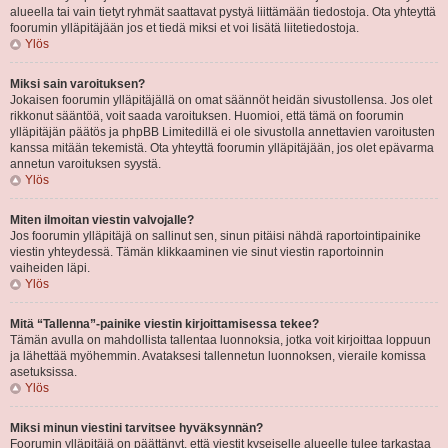
alueella tai vain tietyt ryhmät saattavat pystyä liittämään tiedostoja. Ota yhteyttä
foorumin ylläpitäjään jos et tiedä miksi et voi lisätä liitetiedostoja.
Ylös
Miksi sain varoituksen?
Jokaisen foorumin ylläpitäjällä on omat säännöt heidän sivustollensa. Jos olet
rikkonut sääntöä, voit saada varoituksen. Huomioi, että tämä on foorumin
ylläpitäjän päätös ja phpBB Limitedillä ei ole sivustolla annettavien varoitusten
kanssa mitään tekemistä. Ota yhteyttä foorumin ylläpitäjään, jos olet epävarma
annetun varoituksen syystä.
Ylös
Miten ilmoitan viestin valvojalle?
Jos foorumin ylläpitäjä on sallinut sen, sinun pitäisi nähdä raportointipainike
viestin yhteydessä. Tämän klikkaaminen vie sinut viestin raportoinnin
vaiheiden läpi.
Ylös
Mitä “Tallenna”-painike viestin kirjoittamisessa tekee?
Tämän avulla on mahdollista tallentaa luonnoksia, jotka voit kirjoittaa loppuun
ja lähettää myöhemmin. Avataksesi tallennetun luonnoksen, vieraile komissa
asetuksissa.
Ylös
Miksi minun viestini tarvitsee hyväksynnän?
Foorumin ylläpitäjä on päättänyt, että viestit kyseiselle alueelle tulee tarkastaa