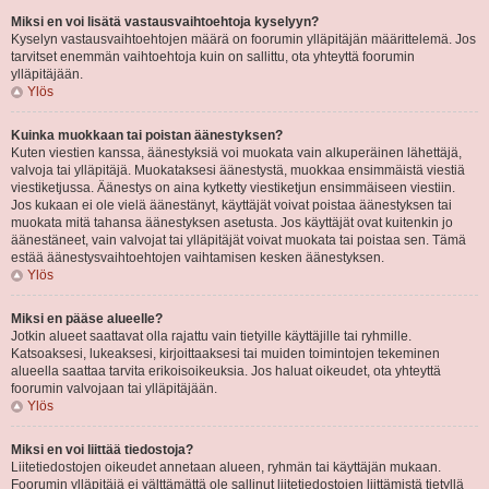
Miksi en voi lisätä vastausvaihtoehtoja kyselyyn?
Kyselyn vastausvaihtoehtojen määrä on foorumin ylläpitäjän määrittelemä. Jos
tarvitset enemmän vaihtoehtoja kuin on sallittu, ota yhteyttä foorumin
ylläpitäjään.
Ylös
Kuinka muokkaan tai poistan äänestyksen?
Kuten viestien kanssa, äänestyksiä voi muokata vain alkuperäinen lähettäjä,
valvoja tai ylläpitäjä. Muokataksesi äänestystä, muokkaa ensimmäistä viestiä
viestiketjussa. Äänestys on aina kytketty viestiketjun ensimmäiseen viestiin.
Jos kukaan ei ole vielä äänestänyt, käyttäjät voivat poistaa äänestyksen tai
muokata mitä tahansa äänestyksen asetusta. Jos käyttäjät ovat kuitenkin jo
äänestäneet, vain valvojat tai ylläpitäjät voivat muokata tai poistaa sen. Tämä
estää äänestysvaihtoehtojen vaihtamisen kesken äänestyksen.
Ylös
Miksi en pääse alueelle?
Jotkin alueet saattavat olla rajattu vain tietyille käyttäjille tai ryhmille.
Katsoaksesi, lukeaksesi, kirjoittaaksesi tai muiden toimintojen tekeminen
alueella saattaa tarvita erikoisoikeuksia. Jos haluat oikeudet, ota yhteyttä
foorumin valvojaan tai ylläpitäjään.
Ylös
Miksi en voi liittää tiedostoja?
Liitetiedostojen oikeudet annetaan alueen, ryhmän tai käyttäjän mukaan.
Foorumin ylläpitäjä ei välttämättä ole sallinut liitetiedostojen liittämistä tietyllä