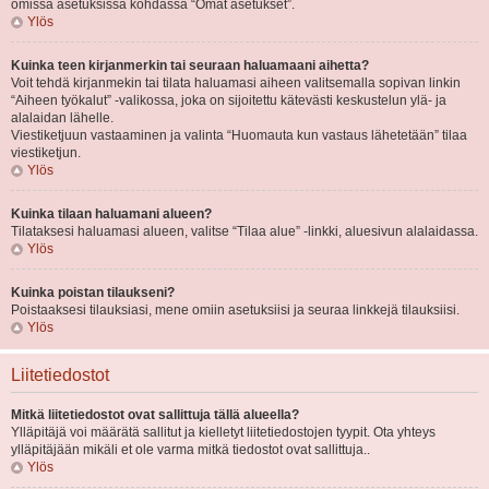
omissa asetuksissa kohdassa “Omat asetukset”.
Ylös
Kuinka teen kirjanmerkin tai seuraan haluamaani aihetta?
Voit tehdä kirjanmekin tai tilata haluamasi aiheen valitsemalla sopivan linkin
“Aiheen työkalut” -valikossa, joka on sijoitettu kätevästi keskustelun ylä- ja
alalaidan lähelle.
Viestiketjuun vastaaminen ja valinta “Huomauta kun vastaus lähetetään” tilaa
viestiketjun.
Ylös
Kuinka tilaan haluamani alueen?
Tilataksesi haluamasi alueen, valitse “Tilaa alue” -linkki, aluesivun alalaidassa.
Ylös
Kuinka poistan tilaukseni?
Poistaaksesi tilauksiasi, mene omiin asetuksiisi ja seuraa linkkejä tilauksiisi.
Ylös
Liitetiedostot
Mitkä liitetiedostot ovat sallittuja tällä alueella?
Ylläpitäjä voi määrätä sallitut ja kielletyt liitetiedostojen tyypit. Ota yhteys
ylläpitäjään mikäli et ole varma mitkä tiedostot ovat sallittuja..
Ylös