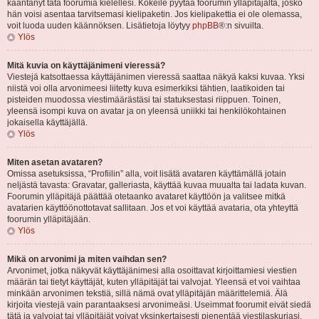
kääntänyt tätä foorumia kielellesi. Kokeile pyytää foorumin ylläpitäjältä, josko
hän voisi asentaa tarvitsemasi kielipaketin. Jos kielipakettia ei ole olemassa,
voit luoda uuden käännöksen. Lisätietoja löytyy
phpBB
®:n sivuilta.
Ylös
Mitä kuvia on käyttäjänimeni vieressä?
Viestejä katsottaessa käyttäjänimen vieressä saattaa näkyä kaksi kuvaa. Yksi
niistä voi olla arvonimeesi liitetty kuva esimerkiksi tähtien, laatikoiden tai
pisteiden muodossa viestimäärästäsi tai statuksestasi riippuen. Toinen,
yleensä isompi kuva on avatar ja on yleensä uniikki tai henkilökohtainen
jokaisella käyttäjällä.
Ylös
Miten asetan avataren?
Omissa asetuksissa, “Profiilin” alla, voit lisätä avataren käyttämällä jotain
neljästä tavasta: Gravatar, galleriasta, käyttää kuvaa muualta tai ladata kuvan.
Foorumin ylläpitäjä päättää otetaanko avataret käyttöön ja valitsee mitkä
avatarien käyttöönottotavat sallitaan. Jos et voi käyttää avataria, ota yhteyttä
foorumin ylläpitäjään.
Ylös
Mikä on arvonimi ja miten vaihdan sen?
Arvonimet, jotka näkyvät käyttäjänimesi alla osoittavat kirjoittamiesi viestien
määrän tai tietyt käyttäjät, kuten ylläpitäjät tai valvojat. Yleensä et voi vaihtaa
minkään arvonimen tekstiä, sillä nämä ovat ylläpitäjän määrittelemiä. Älä
kirjoita viestejä vain parantaaksesi arvonimeäsi. Useimmat foorumit eivät siedä
tätä ja valvojat tai ylläpitäjät voivat yksinkertaisesti pienentää viestilaskuriasi.