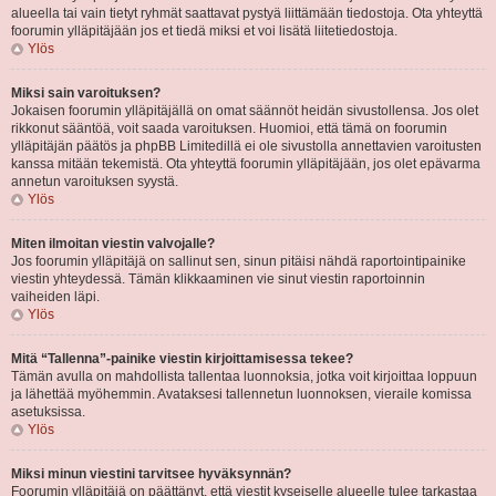
alueella tai vain tietyt ryhmät saattavat pystyä liittämään tiedostoja. Ota yhteyttä
foorumin ylläpitäjään jos et tiedä miksi et voi lisätä liitetiedostoja.
Ylös
Miksi sain varoituksen?
Jokaisen foorumin ylläpitäjällä on omat säännöt heidän sivustollensa. Jos olet
rikkonut sääntöä, voit saada varoituksen. Huomioi, että tämä on foorumin
ylläpitäjän päätös ja phpBB Limitedillä ei ole sivustolla annettavien varoitusten
kanssa mitään tekemistä. Ota yhteyttä foorumin ylläpitäjään, jos olet epävarma
annetun varoituksen syystä.
Ylös
Miten ilmoitan viestin valvojalle?
Jos foorumin ylläpitäjä on sallinut sen, sinun pitäisi nähdä raportointipainike
viestin yhteydessä. Tämän klikkaaminen vie sinut viestin raportoinnin
vaiheiden läpi.
Ylös
Mitä “Tallenna”-painike viestin kirjoittamisessa tekee?
Tämän avulla on mahdollista tallentaa luonnoksia, jotka voit kirjoittaa loppuun
ja lähettää myöhemmin. Avataksesi tallennetun luonnoksen, vieraile komissa
asetuksissa.
Ylös
Miksi minun viestini tarvitsee hyväksynnän?
Foorumin ylläpitäjä on päättänyt, että viestit kyseiselle alueelle tulee tarkastaa