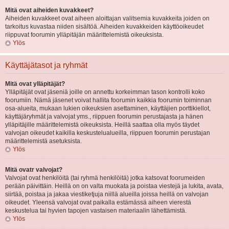
Mitä ovat aiheiden kuvakkeet?
Aiheiden kuvakkeet ovat aiheen aloittajan valitsemia kuvakkeita joiden on
tarkoitus kuvastaa niiden sisältöä. Aiheiden kuvakkeiden käyttöoikeudet
riippuvat foorumin ylläpitäjän määrittelemistä oikeuksista.
Ylös
Käyttäjätasot ja ryhmät
Mitä ovat ylläpitäjät?
Ylläpitäjät ovat jäseniä joille on annettu korkeimman tason kontrolli koko
foorumiin. Nämä jäsenet voivat hallita foorumin kaikkia foorumin toiminnan
osa-alueita, mukaan lukien oikeuksien asettaminen, käyttäjien porttikiellot,
käyttäjäryhmät ja valvojat yms., riippuen foorumin perustajasta ja hänen
ylläpitäjille määrittelemistä oikeuksista. Heillä saattaa olla myös täydet
valvojan oikeudet kaikilla keskustelualueilla, riippuen foorumin perustajan
määrittelemistä asetuksista.
Ylös
Mitä ovatr valvojat?
Valvojat ovat henkilöitä (tai ryhmä henkilöitä) jotka katsovat foorumeiden
perään päivittäin. Heillä on on valta muokata ja poistaa viestejä ja lukita, avata,
siirtää, poistaa ja jakaa viestiketjuja niillä alueilla joissa heillä on valvojan
oikeudet. Yleensä valvojat ovat paikalla estämässä aiheen vierestä
keskustelua tai hyvien tapojen vastaisen materiaalin lähettämistä.
Ylös