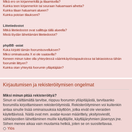
Mikä ero on kirjanmerkillä ja tilaamisella?
Kuinka teen kirjanmerkin tai seuraan haluamaani aihetta?
Kuinka tilaan haluamani alueen?
Kuinka poistan tilaukseni?
Liitetiedostot
Mitkä liitetiedostot ovat sallittuja tällä alueella?
Mistä löydän lähettämäni liitetiedostot?
phpBB -asiat
Kuka kirjoitti tämän foorumisovelluksen?
Miksi ominaisuutta X ei ole saatavilla?
Keneen minun tulee olla yhteydessä väärinkäytöstapauksissa tai lakiasioissa tähän
foorumiin liittyen?
Kuinka otan yhteyttä foorumin ylläpitäjään?
Kirjautumisen ja rekisteröitymisen ongelmat
Miksi minun pitää rekisteröityä?
Sinun ei välttämättä tarvitse, riippuu foorumin ylläpitäjästä, tarvitaanko
foorumilla kirjoittamiseen rekisteröitymistä. Rekisteröityminen voi kuitenkin
antaa sinulle lisää ominaisuuksia käyttöön, jotka eivät ole vieraiden
käytettävissä. Näitä ovat mm. avatar-kuvan määrittely, yksityisviestit,
sähköpostien lähettäminen muille käyttäjille, käyttäjäryhmien jäsenyys jne.
Siihen menee aikaa vain muutamia hetkiä, joten se on suositeltavaa.
Ylös