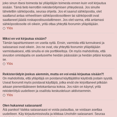
joko sinun itsesi toimesta tai ylläpitäjän toimesta ennen kuin voit kirjautua
sisään. Tämä tieto kerrottiin rekisteröitymisen yhteydessä. Jos sinulle
lähetettiin sähköpostia, seuraa ohjeita. Jos et saanut sähköpostia, olet
saattanut antaa virheellisen sähköpostiosoitteen tai sähköpostit ovat
saattaneet jäädä roskapostisuodattimeen. Jos olet varma, että antamasi
sähköpostiosoite oli oikein, yritä ottaa yhteyttä foorumin ylläpitäjään.
Ylös
Miksi en voi kirjautua sisään?
Tämän tapahtumiseen on useita syitä. Ensin, varmista että tunnuksesi ja
salasanasi ovat oikein. Jos ne ovat, ota yhteyttä foorumin ylläpitäjään
varmistaaksesi, että sinulla ei ole porttikieltoja. On myös mahdollista, että
sivuston omistajalla on asetusvirhe heidän päässään ja heidän pitäisi korjata
se.
Ylös
Rekisteröidyin joskus aiemmin, mutta en voi enää kirjautua sisään?!
On mahdollista, että ylläpitäjä on poistanut käyttäjätilisi käytöstä jostain syystä.
Useat foorumit myös poistavat käyttäjiä, jotka eivät ole kirjoittaneet pitkään
aikaan pienentääkseen tietokantansa kokoa. Jos näin on käynyt, yritä
rekisteröityä uudelleen ja osallistu keskusteluun aktiivisemmin.
Ylös
Olen hukannut salasanani!
Älä panikoi! Vaikka salasanaasi ei voida palauttaa, se voidaan asettaa
uudelleen. Käy kirjautumissivulla ja klikkaa
Unohdin salasanani
. Seuraa