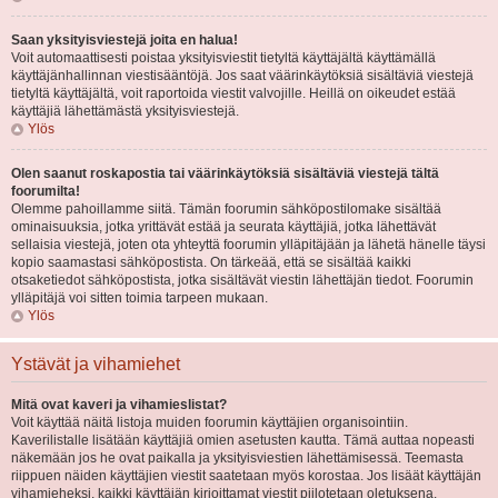
Saan yksityisviestejä joita en halua!
Voit automaattisesti poistaa yksityisviestit tietyltä käyttäjältä käyttämällä
käyttäjänhallinnan viestisääntöjä. Jos saat väärinkäytöksiä sisältäviä viestejä
tietyltä käyttäjältä, voit raportoida viestit valvojille. Heillä on oikeudet estää
käyttäjiä lähettämästä yksityisviestejä.
Ylös
Olen saanut roskapostia tai väärinkäytöksiä sisältäviä viestejä tältä
foorumilta!
Olemme pahoillamme siitä. Tämän foorumin sähköpostilomake sisältää
ominaisuuksia, jotka yrittävät estää ja seurata käyttäjiä, jotka lähettävät
sellaisia viestejä, joten ota yhteyttä foorumin ylläpitäjään ja lähetä hänelle täysi
kopio saamastasi sähköpostista. On tärkeää, että se sisältää kaikki
otsaketiedot sähköpostista, jotka sisältävät viestin lähettäjän tiedot. Foorumin
ylläpitäjä voi sitten toimia tarpeen mukaan.
Ylös
Ystävät ja vihamiehet
Mitä ovat kaveri ja vihamieslistat?
Voit käyttää näitä listoja muiden foorumin käyttäjien organisointiin.
Kaverilistalle lisätään käyttäjiä omien asetusten kautta. Tämä auttaa nopeasti
näkemään jos he ovat paikalla ja yksityisviestien lähettämisessä. Teemasta
riippuen näiden käyttäjien viestit saatetaan myös korostaa. Jos lisäät käyttäjän
vihamieheksi, kaikki käyttäjän kirjoittamat viestit piilotetaan oletuksena.