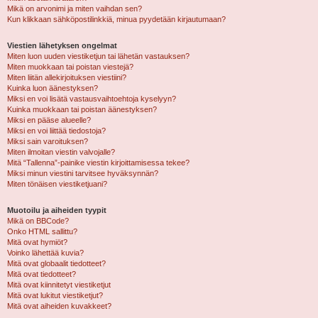
Mikä on arvonimi ja miten vaihdan sen?
Kun klikkaan sähköpostilinkkiä, minua pyydetään kirjautumaan?
Viestien lähetyksen ongelmat
Miten luon uuden viestiketjun tai lähetän vastauksen?
Miten muokkaan tai poistan viestejä?
Miten liitän allekirjoituksen viestiini?
Kuinka luon äänestyksen?
Miksi en voi lisätä vastausvaihtoehtoja kyselyyn?
Kuinka muokkaan tai poistan äänestyksen?
Miksi en pääse alueelle?
Miksi en voi liittää tiedostoja?
Miksi sain varoituksen?
Miten ilmoitan viestin valvojalle?
Mitä “Tallenna”-painike viestin kirjoittamisessa tekee?
Miksi minun viestini tarvitsee hyväksynnän?
Miten tönäisen viestiketjuani?
Muotoilu ja aiheiden tyypit
Mikä on BBCode?
Onko HTML sallittu?
Mitä ovat hymiöt?
Voinko lähettää kuvia?
Mitä ovat globaalit tiedotteet?
Mitä ovat tiedotteet?
Mitä ovat kiinnitetyt viestiketjut
Mitä ovat lukitut viestiketjut?
Mitä ovat aiheiden kuvakkeet?