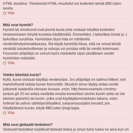
HTML-koodina. Yleisimmät HTML-muotoilut voi kuitenkin tehdä BBCoden
avulla.
Ylös
Mitä ovat hymiöt?
Hymiöt tai emoticonit ovat pieniä kuvia joita voidaan käyttää tunteiden
ilmaisemiseen lyhyitä koodeja käyttämällä. Esimerkiksi :) tarkoittaa iloista ja :(
tarkoittaa surullista. Hymiöiden täysi lista on nähtävillä
viestinlähetyslomakkeessa. Älä käytä hymiöitä liikaa, sillä ne voivat tehdä
viestistä lukukelvottoman ja valvoja voi poistaa niitä tai viestin kokonaan.
Foorumin ylläpitäjä on voinut myös määritellä rajan yksittäisen viestin
hymiöiden määrälle.
Ylös
Voinko lähettää kuvia?
Kyllä, kuvia voidaan käyttää viesteissäsi. Jos ylläpitäjä on sallinut liitteet, voit
mahdollisesti ladata kuvan foorumille. Muutoin sinun täytyy antaa osoite
julkisesti saatavilla olevaan kuvaan, esim. http://www.example.com/my-
picture.gif. Et voi antaa osoitetta omalla koneellasi oleviin kuviin (ellei se ole
yleinen palvelin) tai kuviin, jotka ovat käyttäjätunnistuksen takana, esim.
hotmail tai yahoo sähköpostilaatikot, salasanasuojatut sivustot, jne.
Näyttääksesi kuvan, käytä BBCoden [img]-tagia.
Ylös
Mitä ovat globaalit tiedotteet?
Globaalit tiedotteet sisältävät tärkeää tietoa ja sinun tulisi lukea ne aina kun on