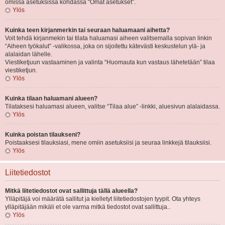
omissa asetuksissa kohdassa “Omat asetukset”.
Ylös
Kuinka teen kirjanmerkin tai seuraan haluamaani aihetta?
Voit tehdä kirjanmekin tai tilata haluamasi aiheen valitsemalla sopivan linkin
“Aiheen työkalut” -valikossa, joka on sijoitettu kätevästi keskustelun ylä- ja
alalaidan lähelle.
Viestiketjuun vastaaminen ja valinta “Huomauta kun vastaus lähetetään” tilaa
viestiketjun.
Ylös
Kuinka tilaan haluamani alueen?
Tilataksesi haluamasi alueen, valitse “Tilaa alue” -linkki, aluesivun alalaidassa.
Ylös
Kuinka poistan tilaukseni?
Poistaaksesi tilauksiasi, mene omiin asetuksiisi ja seuraa linkkejä tilauksiisi.
Ylös
Liitetiedostot
Mitkä liitetiedostot ovat sallittuja tällä alueella?
Ylläpitäjä voi määrätä sallitut ja kielletyt liitetiedostojen tyypit. Ota yhteys
ylläpitäjään mikäli et ole varma mitkä tiedostot ovat sallittuja..
Ylös