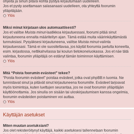
ohjeita ja sinun pitäisi kohta pystyä kirjautumaan uudelleen.
Jos et pysty asettamaan salasanaasi uudelleen, ota yhteyttä foorumin
ylläpitäjään.
Ylös
Miksi minut kirjataan ulos automaattisesti?
Jos et valitse
Muista minut
-laatikkoa kirjautuessasi, foorumi pitää sinut
kirjautuneena ennalta määritellyn ajan. Tämä estää muita väärinkäyttämästä
tunnuksiasi. Pysyäksesi kirjautuneena, valitse
Muista minut
-valinta
kirjautuessasi. Tämä ei ole suositeltavaa, jos käytät foorumia jaetulta koneelta,
esim. kirjastossa, nettikahvilassa tai koulun tietokoneluokassa. Jos et näe tätä
valintaa, foorumin ylläpitäjä on estänyt tämän toiminnon käyttämisen.
Ylös
Mitä “Poista foorumin evästeet” tekee?
“Poista foorumin evästeet” poistaa evästeet, jotka ovat phpBB:n luomia. Ne
tunnistavat sinut ja pitävät sinut kirjautuneena foorumille. Evästeet tarjoavat
myös toimintoja, kuten luettujen seurantaa, jos ne ovat foorumin ylläpitäjän
käyttöönottamia. Jos sinulla on sisään tai uloskirjautumisen kanssa ongelmia,
foorumin evästeiden poistaminen voi auttaa.
Ylös
Käyttäjän asetukset
Miten muutan asetuksiani?
Jos olet rekisteröitynyt käyttäjä, kaikki asetuksesi tallennetaan foorumin