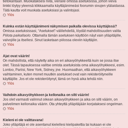
tietokantaan. Muokataksesi niitä, vieraile omissa asetuksissa, johon vievä
linkki löytyy yleensä klikkaamalla käyttäjänimeäsi foorumin sivujen ylälaidassa.
Tätä kautta voit muokata asetuksiasi ja valintojasi.
Ylös
Kuinka estän käyttäjänimeni näkymisen paikalla olevissa käyttäjissä?
Omissa asetuksissasi, “Asetukset”-välilehdellä, löydät mahdollisuuden valita
Piilota paikallaolo
. Ottamalla tämän asetuksen käyttöön näyt vain ylläpitäjille,
valvojille ja itsellesi. Sinut lasketaan piilossa oleviin käyttäjiin.
Ylös
Ajat ovat väärin!
On mahdollista, että näytetty aika on eri aikavyöhykkeeltä kuin se jossa itse
olet. Tässä tapauksessa valitse omista asetuksista oma aikavyöhykkeesi, esim.
Lontoo, Pariisi, New York, Sidney, jne. Huomaathan, että aikavyöhykkeen
vaihtaminen, kuten monet muutkin asetukset ovat vain rekisteröityneille
käyttäjille. Jos et ole rekisteröitynyt, tämä on hyvä aika tehdä niin.
Ylös
Vaihdoin aikavyöhykkeen ja kellonaika on silti väärin!
Jos olet varmasti valinnut oikean aikavyöhykkeen ja aika on silti väärin, on
palvelimen kellonaika väärin. Ota yhteyttä ylläpitäjään korjataksesi ongelman.
Ylös
Kieleni ei ole valittavana!
Joko ylläpitäjä ei ole asentanut kielellesi kielipakettia tai kukaan ei ole