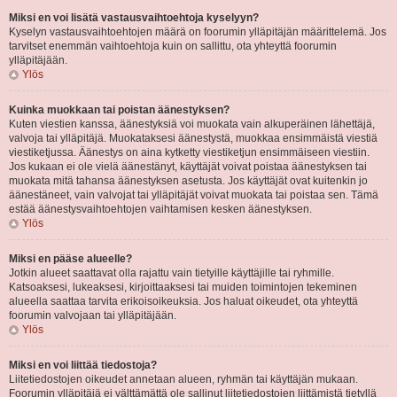
Miksi en voi lisätä vastausvaihtoehtoja kyselyyn?
Kyselyn vastausvaihtoehtojen määrä on foorumin ylläpitäjän määrittelemä. Jos
tarvitset enemmän vaihtoehtoja kuin on sallittu, ota yhteyttä foorumin
ylläpitäjään.
Ylös
Kuinka muokkaan tai poistan äänestyksen?
Kuten viestien kanssa, äänestyksiä voi muokata vain alkuperäinen lähettäjä,
valvoja tai ylläpitäjä. Muokataksesi äänestystä, muokkaa ensimmäistä viestiä
viestiketjussa. Äänestys on aina kytketty viestiketjun ensimmäiseen viestiin.
Jos kukaan ei ole vielä äänestänyt, käyttäjät voivat poistaa äänestyksen tai
muokata mitä tahansa äänestyksen asetusta. Jos käyttäjät ovat kuitenkin jo
äänestäneet, vain valvojat tai ylläpitäjät voivat muokata tai poistaa sen. Tämä
estää äänestysvaihtoehtojen vaihtamisen kesken äänestyksen.
Ylös
Miksi en pääse alueelle?
Jotkin alueet saattavat olla rajattu vain tietyille käyttäjille tai ryhmille.
Katsoaksesi, lukeaksesi, kirjoittaaksesi tai muiden toimintojen tekeminen
alueella saattaa tarvita erikoisoikeuksia. Jos haluat oikeudet, ota yhteyttä
foorumin valvojaan tai ylläpitäjään.
Ylös
Miksi en voi liittää tiedostoja?
Liitetiedostojen oikeudet annetaan alueen, ryhmän tai käyttäjän mukaan.
Foorumin ylläpitäjä ei välttämättä ole sallinut liitetiedostojen liittämistä tietyllä