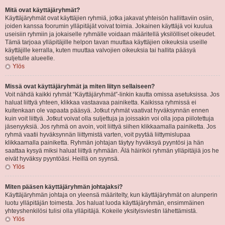
Mitä ovat käyttäjäryhmät?
Käyttäjäryhmät ovat käyttäjien ryhmiä, jotka jakavat yhteisön hallittaviin osiin,
joiden kanssa foorumin ylläpitäjät voivat toimia. Jokainen käyttäjä voi kuulua
useisiin ryhmiin ja jokaiselle ryhmälle voidaan määritellä yksilölliset oikeudet.
Tämä tarjoaa ylläpitäjille helpon tavan muuttaa käyttäjien oikeuksia useille
käyttäjille kerralla, kuten muuttaa valvojien oikeuksia tai hallita pääsyä
suljetulle alueelle.
Ylös
Missä ovat käyttäjäryhmät ja miten liityn sellaiseen?
Voit nähdä kaikki ryhmät “Käyttäjäryhmät”-linkin kautta omissa asetuksissa. Jos
haluat liittyä yhteen, klikkaa vastaavaa painiketta. Kaikissa ryhmissä ei
kuitenkaan ole vapaata pääsyä. Jotkut ryhmät vaativat hyväksynnän ennen
kuin voit liittyä. Jotkut voivat olla suljettuja ja joissakin voi olla jopa piilotettuja
jäsenyyksiä. Jos ryhmä on avoin, voit liittyä siihen klikkaamalla painiketta. Jos
ryhmä vaatii hyväksynnän liittymistä varten, voit pyytää liittymislupaa
klikkaamalla painiketta. Ryhmän johtajan täytyy hyväksyä pyyntösi ja hän
saattaa kysyä miksi haluat liittyä ryhmään. Älä häiriköi ryhmän ylläpitäjiä jos he
eivät hyväksy pyyntöäsi. Heillä on syynsä.
Ylös
Miten pääsen käyttäjäryhmän johtajaksi?
Käyttäjäryhmän johtaja on yleensä määritelty, kun käyttäjäryhmät on alunperin
luotu ylläpitäjän toimesta. Jos haluat luoda käyttäjäryhmän, ensimmäinen
yhteyshenkilösi tulisi olla ylläpitäjä. Kokeile yksityisviestin lähettämistä.
Ylös