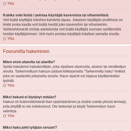
Ylös
Kuinka voin lisätä / poistaa käyttäjiä kavereista tai vihamiehistä
Voit lisätä käyttäjiä listoihisi kahdella tapaa. Jokaisen käyttäjän profiilissa on
linkki jonka kautta voit lisätä heidät joko kavereihin tai vihamiehiin.
Vaihtoehtoisesti omista asetuksista voit lisätä käyttäjiä suoraan syöttämällä
heidän käyttäjänimen. Voit myös poistaa käyttäjiä listaltasi samalta sivulta.
Ylös
Foorumilta hakeminen
Miten etsin alueelta tai alueilta?
Syötä hakutermi hakukenttään, joka sijaitsee etusivulla, alueen tai viestiketjun
sivulla. Tarkennettuun hakuun pääset klikkaamalla “Tarkennettu haku”-linkkiä
joka on saatavilla jokaisella sivulla. Haun sijainti voi riippua käyttämästäsi
tyylistä.
Ylös
Miksi hakuni ei löytänyt mitään?
Hakusi oli todennäköisesti liian epämääräinen ja sisälsi useita yleisiä termejä,
joita phpBB ei ole indeksoinut. Ole tarkempi ja käytä Tarkennetun haun
valintoja.
Ylös
Miksi haku johti tyhjään sivuun!?