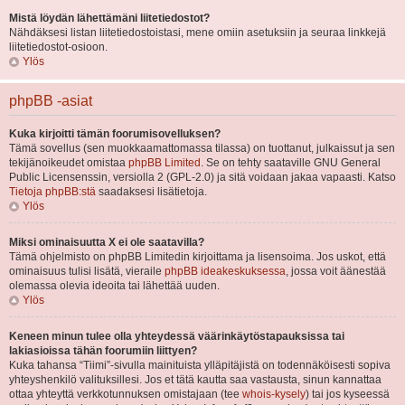
Mistä löydän lähettämäni liitetiedostot?
Nähdäksesi listan liitetiedostoistasi, mene omiin asetuksiin ja seuraa linkkejä
liitetiedostot-osioon.
Ylös
phpBB -asiat
Kuka kirjoitti tämän foorumisovelluksen?
Tämä sovellus (sen muokkaamattomassa tilassa) on tuottanut, julkaissut ja sen
tekijänoikeudet omistaa
phpBB Limited
. Se on tehty saataville GNU General
Public Licensenssin, versiolla 2 (GPL-2.0) ja sitä voidaan jakaa vapaasti. Katso
Tietoja phpBB:stä
saadaksesi lisätietoja.
Ylös
Miksi ominaisuutta X ei ole saatavilla?
Tämä ohjelmisto on phpBB Limitedin kirjoittama ja lisensoima. Jos uskot, että
ominaisuus tulisi lisätä, vieraile
phpBB ideakeskuksessa
, jossa voit äänestää
olemassa olevia ideoita tai lähettää uuden.
Ylös
Keneen minun tulee olla yhteydessä väärinkäytöstapauksissa tai
lakiasioissa tähän foorumiin liittyen?
Kuka tahansa “Tiimi”-sivulla mainituista ylläpitäjistä on todennäköisesti sopiva
yhteyshenkilö valituksillesi. Jos et tätä kautta saa vastausta, sinun kannattaa
ottaa yhteyttä verkkotunnuksen omistajaan (tee
whois-kysely
) tai jos kyseessä