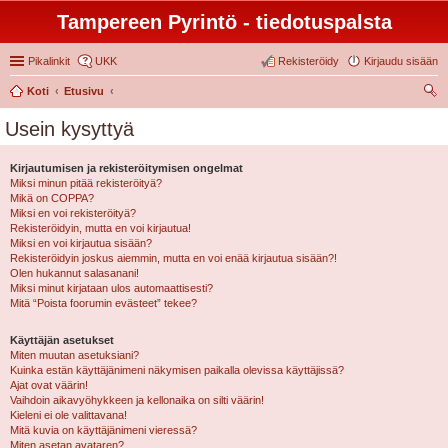
Tampereen Pyrintö - tiedotuspalsta
Pikalinkit
UKK
Rekisteröidy
Kirjaudu sisään
Koti
Etusivu
tsi
Usein kysyttyä
Kirjautumisen ja rekisteröitymisen ongelmat
Miksi minun pitää rekisteröityä?
Mikä on COPPA?
Miksi en voi rekisteröityä?
Rekisteröidyin, mutta en voi kirjautua!
Miksi en voi kirjautua sisään?
Rekisteröidyin joskus aiemmin, mutta en voi enää kirjautua sisään?!
Olen hukannut salasanani!
Miksi minut kirjataan ulos automaattisesti?
Mitä “Poista foorumin evästeet” tekee?
Käyttäjän asetukset
Miten muutan asetuksiani?
Kuinka estän käyttäjänimeni näkymisen paikalla olevissa käyttäjissä?
Ajat ovat väärin!
Vaihdoin aikavyöhykkeen ja kellonaika on silti väärin!
Kieleni ei ole valittavana!
Mitä kuvia on käyttäjänimeni vieressä?
Miten asetan avataren?