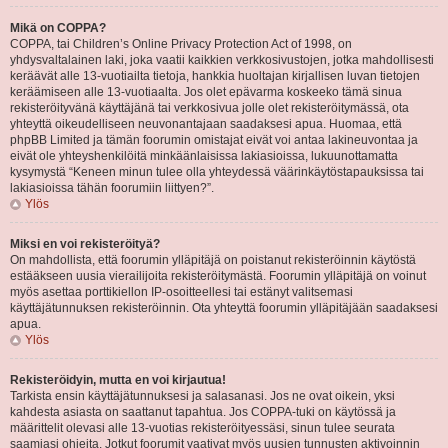
Mikä on COPPA?
COPPA, tai Children’s Online Privacy Protection Act of 1998, on
yhdysvaltalainen laki, joka vaatii kaikkien verkkosivustojen, jotka mahdollisesti
keräävät alle 13-vuotiailta tietoja, hankkia huoltajan kirjallisen luvan tietojen
keräämiseen alle 13-vuotiaalta. Jos olet epävarma koskeeko tämä sinua
rekisteröityvänä käyttäjänä tai verkkosivua jolle olet rekisteröitymässä, ota
yhteyttä oikeudelliseen neuvonantajaan saadaksesi apua. Huomaa, että
phpBB Limited ja tämän foorumin omistajat eivät voi antaa lakineuvontaa ja
eivät ole yhteyshenkilöitä minkäänlaisissa lakiasioissa, lukuunottamatta
kysymystä “Keneen minun tulee olla yhteydessä väärinkäytöstapauksissa tai
lakiasioissa tähän foorumiin liittyen?”.
Ylös
Miksi en voi rekisteröityä?
On mahdollista, että foorumin ylläpitäjä on poistanut rekisteröinnin käytöstä
estääkseen uusia vierailijoita rekisteröitymästä. Foorumin ylläpitäjä on voinut
myös asettaa porttikiellon IP-osoitteellesi tai estänyt valitsemasi
käyttäjätunnuksen rekisteröinnin. Ota yhteyttä foorumin ylläpitäjään saadaksesi
apua.
Ylös
Rekisteröidyin, mutta en voi kirjautua!
Tarkista ensin käyttäjätunnuksesi ja salasanasi. Jos ne ovat oikein, yksi
kahdesta asiasta on saattanut tapahtua. Jos COPPA-tuki on käytössä ja
määrittelit olevasi alle 13-vuotias rekisteröityessäsi, sinun tulee seurata
saamiasi ohjeita. Jotkut foorumit vaativat myös uusien tunnusten aktivoinnin