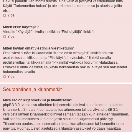
Hakusi palautti liian monta tulosta ja palvelin ei pystynyt käsittelemään niitä.
Käytä “Tarkennettua hakua” ja ole tarkempi hakuehdoissa ja alueissa joilta
etsit.
Ylös
Miten etsin käyttäjiä?
Vieraile “Käyttäjät”-sivulla ja klikkaa “Etsi käyttäjä”-linkkiä.
Ylös
Miten löydän omat viestini ja viestiketjuni?
Omat viestisi näet klikkaamalla “Katso omia viestejäsi”-linkkiä omissa
asetuksissa tai klikkaamalla “Etsi käyttäjän viesteistä”-linkkiä omalla
profiilisivullasi tai klikkaamalla “Pikalinkit”-valikkoa foorumin ylälaidassa.
Etsiäksesi omia viestiketjuja, käytä tarkennettua hakua ja täytä sen hakuehdot
haluamallasi tavalla.
Ylös
Seuraaminen ja kirjanmerkit
Mikä ero on kirjanmerkillä ja tilaamisella?
phpBB 3.0 -versiossa aiheiden kirjanmerkit toimivat kuten internet-selaimen
kirjanmerkit. Sinua ei huomautettu jos aiheeseen tuli päivitys. phpBB 3.1 -
versiosta lähtien kirjanmerkit toimivat samaan tapaan kuin aiheiden tilaaminen.
Voit saada ilmoituksen kun aihe josta sinulla on kirjanmerkki päivittyy.
Tilaaminen puolestaan huomauttaa sinua kun aiheeseen tai foorumiin tulee
päivitys. Huomautusten asetukset ja tilausten asetukset voidaan määrittää