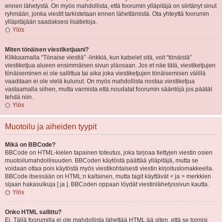
ennen lähetystä. On myös mahdollista, että foorumin ylläpitäjä on siirtänyt sinut
ryhmään, jonka viestit tarkistetaan ennen lähettämistä. Ota yhteyttä foorumin
ylläpitäjään saadaksesi lisätietoja.
Ylös
Miten tönäisen viestiketjuani?
Klikkaamalla “Tönaise viestiä” -linkkiä, kun katselet sitä, voit “tönäistä”
viestiketjua alueen ensimmäisen sivun yläosaan. Jos et näe tätä, viestiketjujen
tönäiseminen ei ole sallittua tai aika joka viestiketjujen tönäisemisen välillä
vaaditaan ei ole vielä kulunut. On myös mahdollista nostaa viestiketjua
vastaamalla siihen, mutta varmista että noudatat foorumin sääntöjä jos päätät
tehdä niin.
Ylös
Muotoilu ja aiheiden tyypit
Mikä on BBCode?
BBCode on HTML-kielen tapainen toteutus, joka tarjoaa tiettyjen viestin osien
muotoilumahdollisuuden. BBCoden käytöstä päättää ylläpitäjä, mutta se
voidaan ottaa pois käytöstä myös viestikohtaisesti viestin kirjoituslomakkeella.
BBCode itsessään on HTML:n kaltainen, mutta tagit käyttävät < ja > merkkien
sijaan hakasulkuja [ ja ]. BBCoden oppaan löydät viestinlähetyssivun kautta.
Ylös
Onko HTML sallittu?
Ei. Tällä foorumilla ei ole mahdollista lähettää HTML:ää siten, että se toimisi