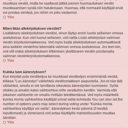
muokkaa viestiä, mutta he saattavat jättää pienen huomautuksen viestin
muokkaamisen syistä niin halutessaan. Huomaa, että normaalit käyttäjät eivät
voi poistaa viestejä, jos niihin on joku vastannut.
Ylös
Miten liitän allekirjoituksen viestiini?
Lisätäksesi allekirjoituksen viestiisi, sinun täytyy ensin luoda sellainen omissa
asetuksissa. Kun olet luonut sellaisen, voit valita
Lisää allekirjoitus
-valinnan
viestin kirjoituslomakkeessa. Voit myös lisätä allekirjoituksen automaattisesti
aina kaikkiin viesteihisi tekemällä valinnan omissa asetuksissa. Jos teet niin,
voit silti estää allekirjoituksen liittämisen yksittäiseen viestiin poistamalla
valinnan viestinkirjoituslomakkeessa.
Ylös
Kuinka luon äänestyksen?
Kun kirjoitat uuta viestiketjua tai muokkaat viestiketjun ensimmäistä viestiä,
klikkaa "Luo äänestys"-välilehteä viestilomakkeen alapuolella. Jos et näe tätä
välilehteä, sinulla ei ole tarvittavia oikeuksia äänestysten luomiseen. Syötä
otsikko ja ainakin kaksi vaihtoehtoa niille varattuihin kenttiin. Varmista että
jokainen vaihtoehto on omalla rivillään tekstikentässä. Voit myös määritellä
kuinka monta vaihtoehtoa käyttäjät voivat valita kohdasta You can also set the
number of options users may select during voting under “Kuinka monta
vaihtoehtoa käyttäjä voi valita”, äänestyksen kesto päivinä (0 kestää
loputtomasti) ja viimeisenä voit antaa käyttäjille mahdollisuuden muuttaa
ääntään.
Ylös