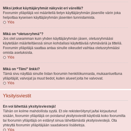
Miksi jotkut käyttäjäryhmät näkyvät eri väreillä?
Foorumin ylläpitäjä voi määritellä tietyn käyttäjäryhmän jäsenille värin joka
helpottaa kyseisen käyttäjäryhmän jäsenten tunnistamista.
Ylös
Mikä on “oletusryhmä”?
Jos olet useamman kuin yhden käyttäjäryhmän jäsen, oletusryhmääsi
käytetään määriteltäessä sinun kohdallasi käytettävää ryhmäväriä ja titteliä.
Foorumin ylläpitäjä saattaa antaa sinulle oikeudet vaihtaa oletusryhmääsi
omista asetuksista.
Ylös
Mikä on “Tiimi” linkki?
Tämä sivu näyttää sinulle listan foorumin henkilökunnasta, mukaanluettuna
ylläpitäjät, valvojat ja muut tiedot, kuten alueet joita he valvovat.
Ylös
Yksityisviestit
En voi lähettää yksityisviestejä!
Tähän on kolme mahdollista syytä. Et ole rekisteröitynyt ja/tai kirjautunut
sisään, foorumin ylläpitäjä on poistanut yksityisviestit käytöstä koko foorumilta
tai foorumin ylläpitäjä on estänyt sinua lähettämästä yksityisviestejä. Ota
yhteyttä foorumin ylläpitäjään saadaksesi lisätietoja.
Ylös