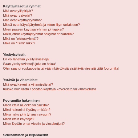
Käyttäjätasot ja ryhmät
Mitä ovat ylläpitäjät?
Mitä ovatr valvojat?
Mitä ovat käyttäjäryhmät?
Missä ovat käyttäjäryhmät ja miten liityn sellaiseen?
Miten pääsen käyttäjäryhmän johtajaksi?
Miksi jotkut käyttäjäryhmät näkyvät eri väreillä?
Mikä on “oletusryhmä”?
Mikä on “Tiimi” linkki?
Yksityisviestit
En voi lähettää yksityisviestejä!
Saan yksityisviestejä joita en halua!
Olen saanut roskapostia tai väärinkäytöksiä sisältäviä viestejä tältä foorumilta!
Ystävät ja vihamiehet
Mitä ovat kaveri ja vihamieslistat?
Kuinka voin lisätä / poistaa käyttäjiä kavereista tai vihamiehistä
Foorumilta hakeminen
Miten etsin alueelta tai alueilta?
Miksi hakuni ei löytänyt mitään?
Miksi haku johti tyhjään sivuun!?
Miten etsin käyttäjiä?
Miten löydän omat viestini ja viestiketjuni?
Seuraaminen ja kirjanmerkit