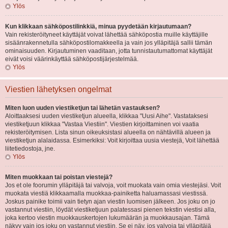
Ylös
Kun klikkaan sähköpostilinkkiä, minua pyydetään kirjautumaan?
Vain rekisteröityneet käyttäjät voivat lähettää sähköpostia muille käyttäjille
sisäänrakennetulla sähköpostilomakkeella ja vain jos ylläpitäjä sallii tämän
ominaisuuden. Kirjautuminen vaaditaan, jotta tunnistautumattomat käyttäjät
eivät voisi väärinkäyttää sähköpostijärjestelmää.
Ylös
Viestien lähetyksen ongelmat
Miten luon uuden viestiketjun tai lähetän vastauksen?
Aloittaaksesi uuden viestiketjun alueella, klikkaa "Uusi Aihe". Vastataksesi
viestiketjuun klikkaa "Vastaa Viestiin". Viestien kirjoittaminen voi vaatia
rekisteröitymisen. Lista sinun oikeuksistasi alueella on nähtävillä alueen ja
viestiketjun alalaidassa. Esimerkiksi: Voit kirjoittaa uusia viestejä, Voit lähettää
liitetiedostoja, jne.
Ylös
Miten muokkaan tai poistan viestejä?
Jos et ole foorumin ylläpitäjä tai valvoja, voit muokata vain omia viestejäsi. Voit
muokata viestiä klikkaamalla muokkaa-painiketta haluamassasi viestissä.
Joskus painike toimii vain tietyn ajan viestin luomisen jälkeen. Jos joku on jo
vastannut viestiin, löydät viestiketjuun palatessasi pienen tekstin viestisi alla,
joka kertoo viestin muokkauskertojen lukumäärän ja muokkausajan. Tämä
näkyy vain jos joku on vastannut viestiin. Se ei näy, jos valvoja tai ylläpitäjä