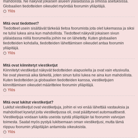
mahdolista. Ne näkyvät jokaisen alueen ylälaidassa ja omissa asetuksissa.
Globaalien tiedotteiden oikeudet myöntää foorumin ylläpitäjä.
Ylös
Mitä ovat tiedotteet?
Tiedotteet usein sisältävät tärkeää tietoa foorumista jota olet lukemassa ja siksi
ne tulisi lukea aina kun mahdollista. Tiedotteet näkyvät jokaisen sivun
ylälaidassa niillä foorumeilla joihin ne on lähetetty. Kuten globaalien
tiedotteiden kohdalla, tiedotteiden lähettämisen oikeudet antaa foorumin
ylläpitäjä.
Ylös
Mitä ovat kiinnitetyt viestiketjut
Kiinnitetyt viestiketjut näkyvät tiedotteiden alapuolella ja ovat vain etusivulla.
Ne ovat yleensä aika tärkeitä, joten sinun tulisi lukea ne aina kun mahdollista.
Kuten tiedotteiden ja globaalien tiedotteiden kanssa, viestiketjujen
kiinnittämisen oikeudet määrittelee foorumin ylläpitäjä.
Ylös
Mitä ovat lukitut viestiketjut?
Lukitut viestiketjut ovat viestiketjuja, joihin ei voi enää lähettää vastauksia ja
mahdolliset kyselyt joita viestiketjussa oli, ovat päättyneet automaattisesti.
Viestiketjuja voidaan lukita useista syistä ylläpitäjän tai foorumin valvojan
toimesta. Saatat myös pystyä lukitsemaan oman viestiketjusi, mutta tämä
riippuu foorumin ylläpitäjän antamista oikeuksista.
Ylös