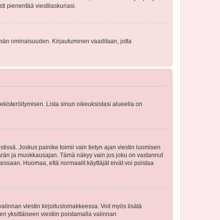
sti pienentää viestilaskuriasi.
 tämän ominaisuuden. Kirjautuminen vaaditaan, jotta
 rekisteröitymisen. Lista sinun oikeuksistasi alueella on
tissä. Joskus painike toimii vain tietyn ajan viestin luomisen
umäärän ja muokkausajan. Tämä näkyy vain jos joku on vastannut
tessaan. Huomaa, että normaalit käyttäjät eivät voi poistaa
valinnan viestin kirjoituslomakkeessa. Voit myös lisätä
isen yksittäiseen viestiin poistamalla valinnan