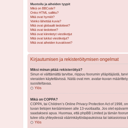
Muotoilu ja aiheiden tyypit
Mikä on BBCode?
Onko HTML sallittu?
Mitä ovat hymiöt?
Voinko lähettää kuvia?
Mitä ovat globaalit tiedotteet?
Mitä ovat tiedotteet?
Mitä ovat kiinnitetyt viestiketjut
Mitä ovat lukitut viestiketjut?
Mitä ovat aiheiden kuvakkeet?
Kirjautumisen ja rekisteröitymisen ongelmat
Miksi minun pitää rekisteröityä?
Sinun ei välttämättä tarvitse, riippuu foorumin ylläpitäjästä, tar
vieraiden käytettävissä. Näitä ovat mm. avatar-kuvan määrittely,
suositeltavaa.
Ylös
Mikä on COPPA?
COPPA, tai Children’s Online Privacy Protection Act of 1998, on y
luvan tietojen keräämiseen alle 13-vuotiaalta. Jos olet epävarm
saadaksesi apua. Huomaa, että phpBB Limited ja tämän foorumin
tulee olla yhteydessä väärinkäytöstapauksissa tai lakiasioissa t
Ylös