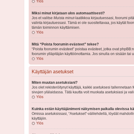
Ylös
Miksi minut kirjataan ulos automaattisesti?
Jos et valitse
Muista minut
-laatikkoa kirjautuessasi, foorumi pi
valinta kirjautuessasi. Tämä ei ole suositeltavaa, jos käytät foo
tämän toiminnon käyttämisen.
Ylös
Mitä “Poista foorumin evästeet” tekee?
“Poista foorumin evästeet” poistaa evästeet, jotka ovat phpBB:n 
foorumin ylläpitäjän käyttöönottamia. Jos sinulla on sisään ta
Ylös
Käyttäjän asetukset
Miten muutan asetuksiani?
Jos olet rekisteröitynyt käyttäjä, kaikki asetuksesi tallennetaa
sivujen ylälaidassa. Tätä kautta voit muokata asetuksiasi ja vali
Ylös
Kuinka estän käyttäjänimeni näkymisen paikalla olevissa kä
Omissa asetuksissasi, “Asetukset”-välilehdellä, löydät mahdoll
käyttäjiin.
Ylös