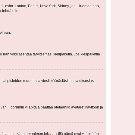
esi, esim. Lontoo, Pariisi, New York, Sidney, jne. Huomaathan,
a tehdä niin.
gelman.
ko hän voisi asentaa tarvitsemasi kielipaketin. Jos kielipakettia
en tai pisteiden muodossa viestimäärästäsi tai statuksestasi
 kuvan. Foorumin ylläpitäjä päättää otetaanko avataret käyttöön ja
i vaihtaa minkään arvonimen tekstiä, sillä nämä ovat ylläpitäjän