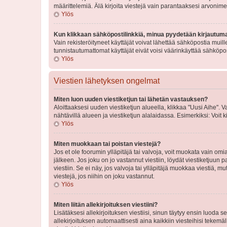
määrittelemiä. Älä kirjoita viestejä vain parantaaksesi arvonimeäs
Ylös
Kun klikkaan sähköpostilinkkiä, minua pyydetään kirjautum
Vain rekisteröityneet käyttäjät voivat lähettää sähköpostia muil
tunnistautumattomat käyttäjät eivät voisi väärinkäyttää sähköpo
Ylös
Viestien lähetyksen ongelmat
Miten luon uuden viestiketjun tai lähetän vastauksen?
Aloittaaksesi uuden viestiketjun alueella, klikkaa "Uusi Aihe". Va
nähtävillä alueen ja viestiketjun alalaidassa. Esimerkiksi: Voit kir
Ylös
Miten muokkaan tai poistan viestejä?
Jos et ole foorumin ylläpitäjä tai valvoja, voit muokata vain om
jälkeen. Jos joku on jo vastannut viestiin, löydät viestiketjuu
viestiin. Se ei näy, jos valvoja tai ylläpitäjä muokkaa viestiä,
viestejä, jos niihin on joku vastannut.
Ylös
Miten liitän allekirjoituksen viestiini?
Lisätäksesi allekirjoituksen viestiisi, sinun täytyy ensin luoda s
allekirjoituksen automaattisesti aina kaikkiin viesteihisi tekemäl