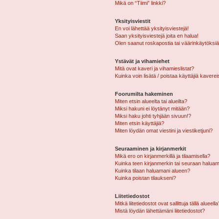
Mikä on “Tiimi” linkki?
Yksityisviestit
En voi lähettää yksityisviestejä!
Saan yksityisviestejä joita en halua!
Olen saanut roskapostia tai väärinkäytöksiä s
Ystävät ja vihamiehet
Mitä ovat kaveri ja vihamieslistat?
Kuinka voin lisätä / poistaa käyttäjiä kaverei
Foorumilta hakeminen
Miten etsin alueelta tai alueilta?
Miksi hakuni ei löytänyt mitään?
Miksi haku johti tyhjään sivuun!?
Miten etsin käyttäjiä?
Miten löydän omat viestini ja viestiketjuni?
Seuraaminen ja kirjanmerkit
Mikä ero on kirjanmerkillä ja tilaamisella?
Kuinka teen kirjanmerkin tai seuraan haluam
Kuinka tilaan haluamani alueen?
Kuinka poistan tilaukseni?
Liitetiedostot
Mitkä liitetiedostot ovat sallittuja tällä alueell
Mistä löydän lähettämäni liitetiedostot?