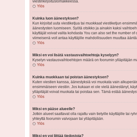
viestinkirjoituslomakkeessa.
Ylös
Kuinka luon äänestyksen?
Kun kirjoitat uuta viestiketjua tai muokkaat viestiketjun ensimmäi
äänestysten luomiseen. Syötä otsikko ja ainakin kaksi vaihtoehto
käyttäjät voivat valita kohdasta You can also set the number of
viimeisenä voit antaa käyttäjille mahdollisuuden muuttaa ääntä
Ylös
Miksi en voi lisätä vastausvaihtoehtoja kyselyyn?
Kyselyn vastausvaihtoehtojen määrä on foorumin ylläpitäjän määr
Ylös
Kuinka muokkaan tai poistan äänestyksen?
Kuten viestien kanssa, äänestyksiä voi muokata vain alkuperäine
ensimmäiseen viestiin. Jos kukaan ei ole vielä äänestänyt, käyt
ylläpitäjät voivat muokata tai poistaa sen. Tämä estää äänest
Ylös
Miksi en pääse alueelle?
Jotkin alueet saattavat olla rajattu vain tietyille käyttäjille tai
yhteyttä foorumin valvojaan tai ylläpitäjään.
Ylös
Miksi en voi liittää tiedostoja?