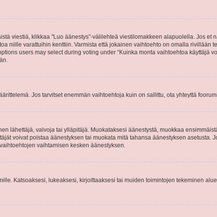
stä viestiä, klikkaa "Luo äänestys"-välilehteä viestilomakkeen alapuolella. Jos et näe
a niille varattuihin kenttiin. Varmista että jokainen vaihtoehto on omalla rivillään
 options users may select during voting under “Kuinka monta vaihtoehtoa käyttäjä voi
än.
ittelemä. Jos tarvitset enemmän vaihtoehtoja kuin on sallittu, ota yhteyttä foorumi
n lähettäjä, valvoja tai ylläpitäjä. Muokataksesi äänestystä, muokkaa ensimmäistä v
täjät voivat poistaa äänestyksen tai muokata mitä tahansa äänestyksen asetusta. Jos 
ysvaihtoehtojen vaihtamisen kesken äänestyksen.
 ryhmille. Katsoaksesi, lukeaksesi, kirjoittaaksesi tai muiden toimintojen tekeminen alu