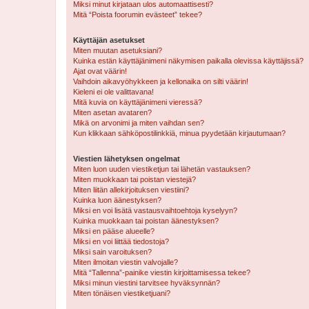
Miksi minut kirjataan ulos automaattisesti?
Mitä “Poista foorumin evästeet” tekee?
Käyttäjän asetukset
Miten muutan asetuksiani?
Kuinka estän käyttäjänimeni näkymisen paikalla olevissa käyttäjissä?
Ajat ovat väärin!
Vaihdoin aikavyöhykkeen ja kellonaika on silti väärin!
Kieleni ei ole valittavana!
Mitä kuvia on käyttäjänimeni vieressä?
Miten asetan avataren?
Mikä on arvonimi ja miten vaihdan sen?
Kun klikkaan sähköpostilinkkiä, minua pyydetään kirjautumaan?
Viestien lähetyksen ongelmat
Miten luon uuden viestiketjun tai lähetän vastauksen?
Miten muokkaan tai poistan viestejä?
Miten liitän allekirjoituksen viestiini?
Kuinka luon äänestyksen?
Miksi en voi lisätä vastausvaihtoehtoja kyselyyn?
Kuinka muokkaan tai poistan äänestyksen?
Miksi en pääse alueelle?
Miksi en voi liittää tiedostoja?
Miksi sain varoituksen?
Miten ilmoitan viestin valvojalle?
Mitä “Tallenna”-painike viestin kirjoittamisessa tekee?
Miksi minun viestini tarvitsee hyväksynnän?
Miten tönäisen viestiketjuani?