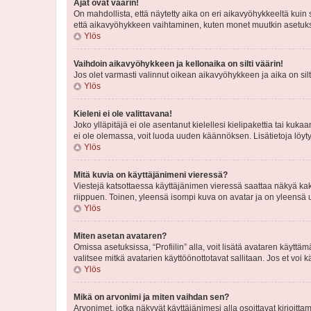
Ajat ovat väärin!
On mahdollista, että näytetty aika on eri aikavyöhykkeeltä kuin
että aikavyöhykkeen vaihtaminen, kuten monet muutkin asetukset o
Ylös
Vaihdoin aikavyöhykkeen ja kellonaika on silti väärin!
Jos olet varmasti valinnut oikean aikavyöhykkeen ja aika on silt
Ylös
Kieleni ei ole valittavana!
Joko ylläpitäjä ei ole asentanut kielellesi kielipakettia tai kuka
ei ole olemassa, voit luoda uuden käännöksen. Lisätietoja löyt
Ylös
Mitä kuvia on käyttäjänimeni vieressä?
Viestejä katsottaessa käyttäjänimen vieressä saattaa näkyä kaksi
riippuen. Toinen, yleensä isompi kuva on avatar ja on yleensä un
Ylös
Miten asetan avataren?
Omissa asetuksissa, “Profiilin” alla, voit lisätä avataren käyttä
valitsee mitkä avatarien käyttöönottotavat sallitaan. Jos et voi k
Ylös
Mikä on arvonimi ja miten vaihdan sen?
Arvonimet, jotka näkyvät käyttäjänimesi alla osoittavat kirjoittam