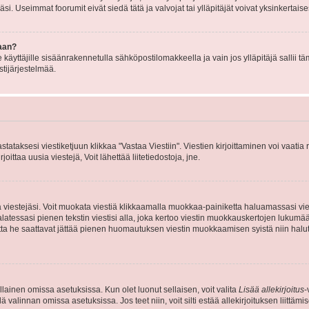
i. Useimmat foorumit eivät siedä tätä ja valvojat tai ylläpitäjät voivat yksinkertaise
aan?
le käyttäjille sisäänrakennetulla sähköpostilomakkeella ja vain jos ylläpitäjä sallii
stijärjestelmää.
stataksesi viestiketjuun klikkaa "Vastaa Viestiin". Viestien kirjoittaminen voi vaatia
joittaa uusia viestejä, Voit lähettää liitetiedostoja, jne.
ia viestejäsi. Voit muokata viestiä klikkaamalla muokkaa-painiketta haluamassasi vies
n palatessasi pienen tekstin viestisi alla, joka kertoo viestin muokkauskertojen luk
 mutta he saattavat jättää pienen huomautuksen viestin muokkaamisen syistä niin halu
ellainen omissa asetuksissa. Kun olet luonut sellaisen, voit valita
Lisää allekirjoitus
-
lä valinnan omissa asetuksissa. Jos teet niin, voit silti estää allekirjoituksen liittäm