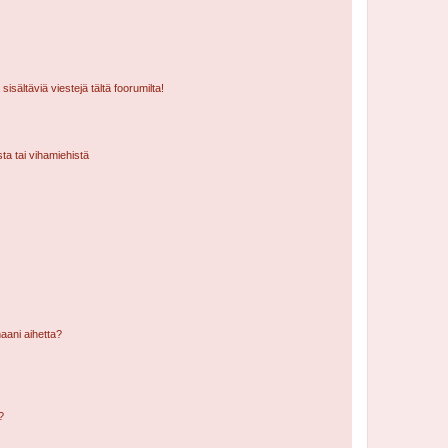
isältäviä viestejä tältä foorumilta!
sta tai vihamiehistä
aani aihetta?
a?