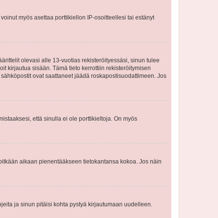
oinut myös asettaa porttikiellon IP-osoitteellesi tai estänyt
ttelit olevasi alle 13-vuotias rekisteröityessäsi, sinun tulee
it kirjautua sisään. Tämä tieto kerrottiin rekisteröitymisen
ai sähköpostit ovat saattaneet jäädä roskapostisuodattimeen. Jos
staaksesi, että sinulla ei ole porttikieltoja. On myös
neet pitkään aikaan pienentääkseen tietokantansa kokoa. Jos näin
jeita ja sinun pitäisi kohta pystyä kirjautumaan uudelleen.