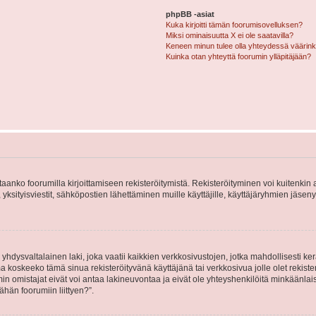
phpBB -asiat
Kuka kirjoitti tämän foorumisovelluksen?
Miksi ominaisuutta X ei ole saatavilla?
Keneen minun tulee olla yhteydessä väärinkäy
Kuinka otan yhteyttä foorumin ylläpitäjään?
vitaanko foorumilla kirjoittamiseen rekisteröitymistä. Rekisteröityminen voi kuitenkin
 yksityisviestit, sähköpostien lähettäminen muille käyttäjille, käyttäjäryhmien jäs
hdysvaltalainen laki, joka vaatii kaikkien verkkosivustojen, jotka mahdollisesti kerää
a koskeeko tämä sinua rekisteröityvänä käyttäjänä tai verkkosivua jolle olet rekis
 omistajat eivät voi antaa lakineuvontaa ja eivät ole yhteyshenkilöitä minkäänla
ähän foorumiin liittyen?”.