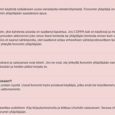
nin käytöstä estääkseen uusia vierailijoita rekisteröitymästä. Foorumin ylläpitäjä on v
umin ylläpitäjään saadaksesi apua.
ein, yksi kahdesta asiasta on saattanut tapahtua. Jos COPPA-tuki on käytössä ja määri
nnusten aktivoinnin joko sinun itsesi toimesta tai ylläpitäjän toimesta ennen kuin vo
. Jos et saanut sähköpostia, olet saattanut antaa virheellisen sähköpostiosoitteen t
 yhteyttä foorumin ylläpitäjään.
sesi ja salasanasi ovat oikein. Jos ne ovat, ota yhteyttä foorumin ylläpitäjään varmi
ssään ja heidän pitäisi korjata se.
sisään?!
stä jostain syystä. Useat foorumit myös poistavat käyttäjiä, jotka eivät ole kirjoitta
n aktiivisemmin.
asettaa uudelleen. Käy kirjautumissivulla ja klikkaa
Unohdin salasanani
. Seuraa oh
rumin ylläpitäjään.