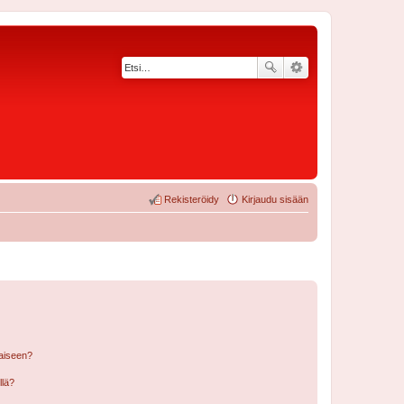
Rekisteröidy
Kirjaudu sisään
laiseen?
llä?