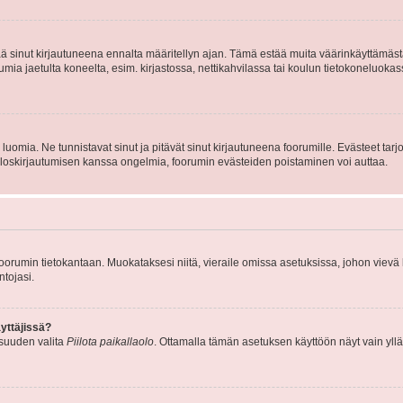
tää sinut kirjautuneena ennalta määritellyn ajan. Tämä estää muita väärinkäyttämäs
rumia jaetulta koneelta, esim. kirjastossa, nettikahvilassa tai koulun tietokoneluokas
luomia. Ne tunnistavat sinut ja pitävät sinut kirjautuneena foorumille. Evästeet tarj
i uloskirjautumisen kanssa ongelmia, foorumin evästeiden poistaminen voi auttaa.
n foorumin tietokantaan. Muokataksesi niitä, vieraile omissa asetuksissa, johon vievä
ntojasi.
yttäjissä?
isuuden valita
Piilota paikallaolo
. Ottamalla tämän asetuksen käyttöön näyt vain ylläpit