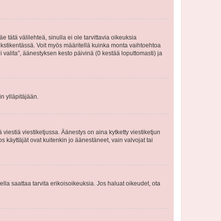
 tätä välilehteä, sinulla ei ole tarvittavia oikeuksia
 tekstikentässä. Voit myös määritellä kuinka monta vaihtoehtoa
 valita”, äänestyksen kesto päivinä (0 kestää loputtomasti) ja
n ylläpitäjään.
iestiä viestiketjussa. Äänestys on aina kytketty viestiketjun
käyttäjät ovat kuitenkin jo äänestäneet, vain valvojat tai
eella saattaa tarvita erikoisoikeuksia. Jos haluat oikeudet, ota