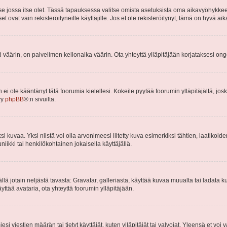
 se jossa itse olet. Tässä tapauksessa valitse omista asetuksista oma aikavyöhykke
vat vain rekisteröityneille käyttäjille. Jos et ole rekisteröitynyt, tämä on hyvä aik
i väärin, on palvelimen kellonaika väärin. Ota yhteyttä ylläpitäjään korjataksesi on
an ei ole kääntänyt tätä foorumia kielellesi. Kokeile pyytää foorumin ylläpitäjältä, jos
yy
phpBB
®:n sivuilta.
 kuvaa. Yksi niistä voi olla arvonimeesi liitetty kuva esimerkiksi tähtien, laatikoid
iikki tai henkilökohtainen jokaisella käyttäjällä.
mällä jotain neljästä tavasta: Gravatar, galleriasta, käyttää kuvaa muualta tai ladata
äyttää avataria, ota yhteyttä foorumin ylläpitäjään.
iesi viestien määrän tai tietyt käyttäjät, kuten ylläpitäjät tai valvojat. Yleensä et vo