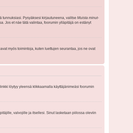
tä tunnuksiasi. Pysyäksesi kirjautuneena, valitse
Muista minut
-
sa. Jos et näe tätä valintaa, foorumin ylläpitäjä on estänyt
oavat myös toimintoja, kuten luettujen seurantaa, jos ne ovat
 linkki löytyy yleensä klikkaamalla käyttäjänimeäsi foorumin
äjille, valvojille ja itsellesi. Sinut lasketaan piilossa oleviin