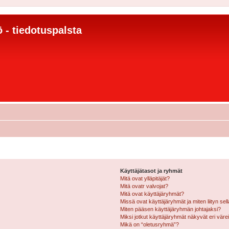
 - tiedotuspalsta
Käyttäjätasot ja ryhmät
Mitä ovat ylläpitäjät?
Mitä ovatr valvojat?
Mitä ovat käyttäjäryhmät?
Missä ovat käyttäjäryhmät ja miten liityn sel
Miten pääsen käyttäjäryhmän johtajaksi?
Miksi jotkut käyttäjäryhmät näkyvät eri värei
Mikä on “oletusryhmä”?