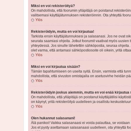
Miksi en voi rekisteröityä?
On mahdollista, että foorumin ylläpitäjä on poistanut rekisteröin
valitsemasi käyttäjätunnuksen rekisteröinnin. Ota yhteyttä foor
Ylös
Rekisteröidyin, mutta en voi kirjautua!
Tarkista ensin käyttäjätunnuksesi ja salasanasi. Jos ne ovat oik
seurata saamiasi ohjeita. Jotkut foorumit vaativat myös uusien tu
yhteydessä. Jos sinulle lähetettiin sähköpostia, seuraa ohjeita
olet varma, että antamasi sähköpostiosoite oli oikein, yritä ottaa
Ylös
Miksi en voi kirjautua sisään?
Tämän tapahtumiseen on useita syitä. Ensin, varmista että tunnuk
mahdollista, että sivuston omistajalla on asetusvirhe heidän pää
Ylös
Rekisteröidyin joskus aiemmin, mutta en voi enää kirjautua 
On mahdollista, että ylläpitäjä on poistanut käyttäjätilisi käytö
on käynyt, yritä rekisteröityä uudelleen ja osallistu keskusteluu
Ylös
Olen hukannut salasanani!
Älä panikoi! Vaikka salasanaasi ei voida palauttaa, se voidaan 
Jos et pysty asettamaan salasanaasi uudelleen, ota yhteyttä foo