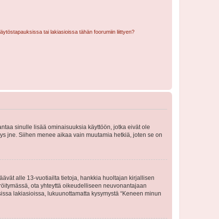
töstapauksissa tai lakiasioissa tähän foorumiin liittyen?
 antaa sinulle lisää ominaisuuksia käyttöön, jotka eivät ole
enyys jne. Siihen menee aikaa vain muutamia hetkiä, joten se on
vät alle 13-vuotiailta tietoja, hankkia huoltajan kirjallisen
teröitymässä, ota yhteyttä oikeudelliseen neuvonantajaan
isissa lakiasioissa, lukuunottamatta kysymystä “Keneen minun