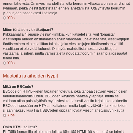
ennen lähetystä. On myös mahdollista, että foorumin ylläpitäjä on siirtänyt sinut
ryhmään, jonka viestit tarkistetaan ennen lähettämistä. Ota yhteyttä foorumin
ylläpitäjään saadaksesi lisätietoja.
Ylös
Miten tönäisen viestiketjuani?
Klikkaamalla “Tönaise viestiä” -linkkiä, kun katselet sitä, voit “tönäistä”
viestiketjua alueen ensimmäisen sivun yläosaan. Jos et näe tätä, viestiketjujen
tönäiseminen ei ole sallittua tai aika joka viestiketjujen tönäisemisen välillä
vaaditaan ei ole vielä kulunut. On myös mahdollista nostaa viestiketjua
vastaamalla siihen, mutta varmista että noudatat foorumin sääntöjä jos päätät
tehdä niin.
Ylös
Muotoilu ja aiheiden tyypit
Mikä on BBCode?
BBCode on HTML-kielen tapainen toteutus, joka tarjoaa tiettyjen viestin osien
muotoilumahdollisuuden. BBCoden käytöstä päättää ylläpitäjä, mutta se
voidaan ottaa pois käytöstä myös viestikohtaisesti viestin kirjoituslomakkeella.
BBCode itsessään on HTML:n kaltainen, mutta tagit käyttävät < ja > merkkien
sijaan hakasulkuja [ ja ]. BBCoden oppaan löydät viestinlähetyssivun kautta.
Ylös
Onko HTML sallittu?
Ei. Tällä foorumilla ei ole mahdollista lähettää HTML:ää siten, että se toimisi