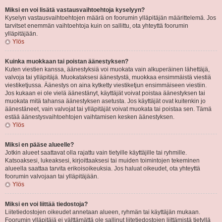
Miksi en voi lisätä vastausvaihtoehtoja kyselyyn?
Kyselyn vastausvaihtoehtojen määrä on foorumin ylläpitäjän määrittelemä. Jos
tarvitset enemmän vaihtoehtoja kuin on sallittu, ota yhteyttä foorumin
ylläpitäjään.
Ylös
Kuinka muokkaan tai poistan äänestyksen?
Kuten viestien kanssa, äänestyksiä voi muokata vain alkuperäinen lähettäjä,
valvoja tai ylläpitäjä. Muokataksesi äänestystä, muokkaa ensimmäistä viestiä
viestiketjussa. Äänestys on aina kytketty viestiketjun ensimmäiseen viestiin.
Jos kukaan ei ole vielä äänestänyt, käyttäjät voivat poistaa äänestyksen tai
muokata mitä tahansa äänestyksen asetusta. Jos käyttäjät ovat kuitenkin jo
äänestäneet, vain valvojat tai ylläpitäjät voivat muokata tai poistaa sen. Tämä
estää äänestysvaihtoehtojen vaihtamisen kesken äänestyksen.
Ylös
Miksi en pääse alueelle?
Jotkin alueet saattavat olla rajattu vain tietyille käyttäjille tai ryhmille.
Katsoaksesi, lukeaksesi, kirjoittaaksesi tai muiden toimintojen tekeminen
alueella saattaa tarvita erikoisoikeuksia. Jos haluat oikeudet, ota yhteyttä
foorumin valvojaan tai ylläpitäjään.
Ylös
Miksi en voi liittää tiedostoja?
Liitetiedostojen oikeudet annetaan alueen, ryhmän tai käyttäjän mukaan.
Foorumin ylläpitäjä ei välttämättä ole sallinut liitetiedostojen liittämistä tietyllä