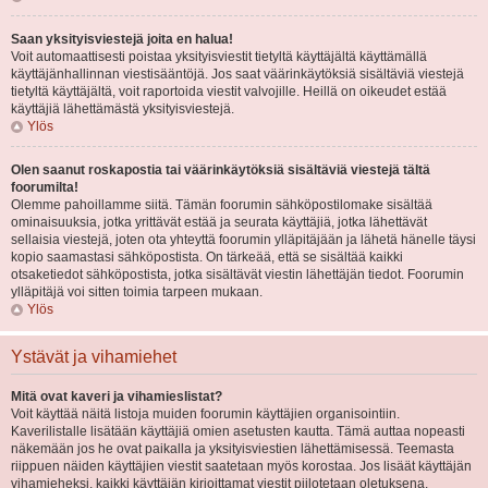
Saan yksityisviestejä joita en halua!
Voit automaattisesti poistaa yksityisviestit tietyltä käyttäjältä käyttämällä
käyttäjänhallinnan viestisääntöjä. Jos saat väärinkäytöksiä sisältäviä viestejä
tietyltä käyttäjältä, voit raportoida viestit valvojille. Heillä on oikeudet estää
käyttäjiä lähettämästä yksityisviestejä.
Ylös
Olen saanut roskapostia tai väärinkäytöksiä sisältäviä viestejä tältä
foorumilta!
Olemme pahoillamme siitä. Tämän foorumin sähköpostilomake sisältää
ominaisuuksia, jotka yrittävät estää ja seurata käyttäjiä, jotka lähettävät
sellaisia viestejä, joten ota yhteyttä foorumin ylläpitäjään ja lähetä hänelle täysi
kopio saamastasi sähköpostista. On tärkeää, että se sisältää kaikki
otsaketiedot sähköpostista, jotka sisältävät viestin lähettäjän tiedot. Foorumin
ylläpitäjä voi sitten toimia tarpeen mukaan.
Ylös
Ystävät ja vihamiehet
Mitä ovat kaveri ja vihamieslistat?
Voit käyttää näitä listoja muiden foorumin käyttäjien organisointiin.
Kaverilistalle lisätään käyttäjiä omien asetusten kautta. Tämä auttaa nopeasti
näkemään jos he ovat paikalla ja yksityisviestien lähettämisessä. Teemasta
riippuen näiden käyttäjien viestit saatetaan myös korostaa. Jos lisäät käyttäjän
vihamieheksi, kaikki käyttäjän kirjoittamat viestit piilotetaan oletuksena.