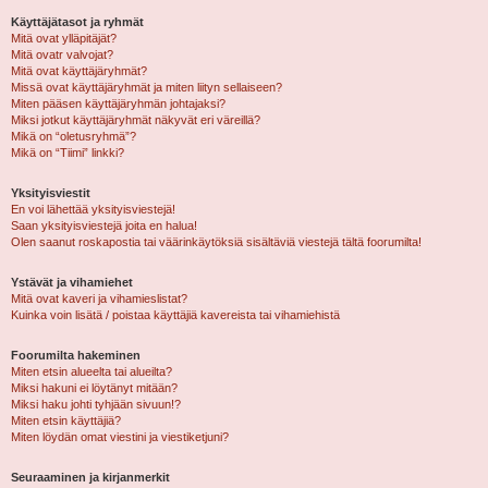
Käyttäjätasot ja ryhmät
Mitä ovat ylläpitäjät?
Mitä ovatr valvojat?
Mitä ovat käyttäjäryhmät?
Missä ovat käyttäjäryhmät ja miten liityn sellaiseen?
Miten pääsen käyttäjäryhmän johtajaksi?
Miksi jotkut käyttäjäryhmät näkyvät eri väreillä?
Mikä on “oletusryhmä”?
Mikä on “Tiimi” linkki?
Yksityisviestit
En voi lähettää yksityisviestejä!
Saan yksityisviestejä joita en halua!
Olen saanut roskapostia tai väärinkäytöksiä sisältäviä viestejä tältä foorumilta!
Ystävät ja vihamiehet
Mitä ovat kaveri ja vihamieslistat?
Kuinka voin lisätä / poistaa käyttäjiä kavereista tai vihamiehistä
Foorumilta hakeminen
Miten etsin alueelta tai alueilta?
Miksi hakuni ei löytänyt mitään?
Miksi haku johti tyhjään sivuun!?
Miten etsin käyttäjiä?
Miten löydän omat viestini ja viestiketjuni?
Seuraaminen ja kirjanmerkit