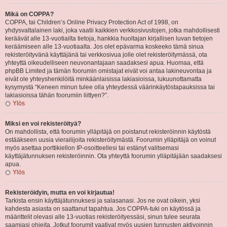
Mikä on COPPA?
COPPA, tai Children’s Online Privacy Protection Act of 1998, on
yhdysvaltalainen laki, joka vaatii kaikkien verkkosivustojen, jotka mahdollisesti
keräävät alle 13-vuotiailta tietoja, hankkia huoltajan kirjallisen luvan tietojen
keräämiseen alle 13-vuotiaalta. Jos olet epävarma koskeeko tämä sinua
rekisteröityvänä käyttäjänä tai verkkosivua jolle olet rekisteröitymässä, ota
yhteyttä oikeudelliseen neuvonantajaan saadaksesi apua. Huomaa, että
phpBB Limited ja tämän foorumin omistajat eivät voi antaa lakineuvontaa ja
eivät ole yhteyshenkilöitä minkäänlaisissa lakiasioissa, lukuunottamatta
kysymystä “Keneen minun tulee olla yhteydessä väärinkäytöstapauksissa tai
lakiasioissa tähän foorumiin liittyen?”.
Ylös
Miksi en voi rekisteröityä?
On mahdollista, että foorumin ylläpitäjä on poistanut rekisteröinnin käytöstä
estääkseen uusia vierailijoita rekisteröitymästä. Foorumin ylläpitäjä on voinut
myös asettaa porttikiellon IP-osoitteellesi tai estänyt valitsemasi
käyttäjätunnuksen rekisteröinnin. Ota yhteyttä foorumin ylläpitäjään saadaksesi
apua.
Ylös
Rekisteröidyin, mutta en voi kirjautua!
Tarkista ensin käyttäjätunnuksesi ja salasanasi. Jos ne ovat oikein, yksi
kahdesta asiasta on saattanut tapahtua. Jos COPPA-tuki on käytössä ja
määrittelit olevasi alle 13-vuotias rekisteröityessäsi, sinun tulee seurata
saamiasi ohjeita. Jotkut foorumit vaativat myös uusien tunnusten aktivoinnin