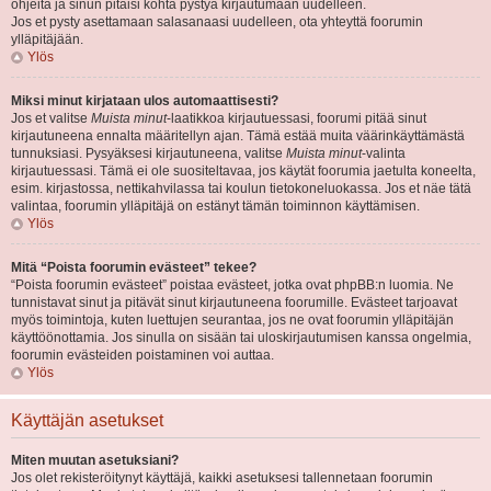
ohjeita ja sinun pitäisi kohta pystyä kirjautumaan uudelleen.
Jos et pysty asettamaan salasanaasi uudelleen, ota yhteyttä foorumin
ylläpitäjään.
Ylös
Miksi minut kirjataan ulos automaattisesti?
Jos et valitse
Muista minut
-laatikkoa kirjautuessasi, foorumi pitää sinut
kirjautuneena ennalta määritellyn ajan. Tämä estää muita väärinkäyttämästä
tunnuksiasi. Pysyäksesi kirjautuneena, valitse
Muista minut
-valinta
kirjautuessasi. Tämä ei ole suositeltavaa, jos käytät foorumia jaetulta koneelta,
esim. kirjastossa, nettikahvilassa tai koulun tietokoneluokassa. Jos et näe tätä
valintaa, foorumin ylläpitäjä on estänyt tämän toiminnon käyttämisen.
Ylös
Mitä “Poista foorumin evästeet” tekee?
“Poista foorumin evästeet” poistaa evästeet, jotka ovat phpBB:n luomia. Ne
tunnistavat sinut ja pitävät sinut kirjautuneena foorumille. Evästeet tarjoavat
myös toimintoja, kuten luettujen seurantaa, jos ne ovat foorumin ylläpitäjän
käyttöönottamia. Jos sinulla on sisään tai uloskirjautumisen kanssa ongelmia,
foorumin evästeiden poistaminen voi auttaa.
Ylös
Käyttäjän asetukset
Miten muutan asetuksiani?
Jos olet rekisteröitynyt käyttäjä, kaikki asetuksesi tallennetaan foorumin