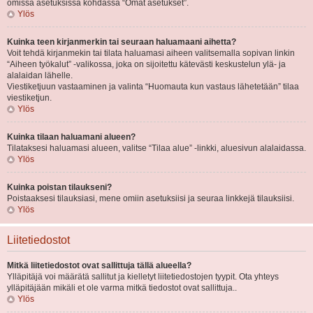
omissa asetuksissa kohdassa “Omat asetukset”.
Ylös
Kuinka teen kirjanmerkin tai seuraan haluamaani aihetta?
Voit tehdä kirjanmekin tai tilata haluamasi aiheen valitsemalla sopivan linkin
“Aiheen työkalut” -valikossa, joka on sijoitettu kätevästi keskustelun ylä- ja
alalaidan lähelle.
Viestiketjuun vastaaminen ja valinta “Huomauta kun vastaus lähetetään” tilaa
viestiketjun.
Ylös
Kuinka tilaan haluamani alueen?
Tilataksesi haluamasi alueen, valitse “Tilaa alue” -linkki, aluesivun alalaidassa.
Ylös
Kuinka poistan tilaukseni?
Poistaaksesi tilauksiasi, mene omiin asetuksiisi ja seuraa linkkejä tilauksiisi.
Ylös
Liitetiedostot
Mitkä liitetiedostot ovat sallittuja tällä alueella?
Ylläpitäjä voi määrätä sallitut ja kielletyt liitetiedostojen tyypit. Ota yhteys
ylläpitäjään mikäli et ole varma mitkä tiedostot ovat sallittuja..
Ylös