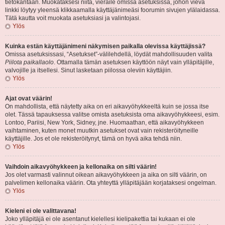
tietokantaan. Muokataksesi niitä, vieraile omissa asetuksissa, johon vievä
linkki löytyy yleensä klikkaamalla käyttäjänimeäsi foorumin sivujen ylälaidassa.
Tätä kautta voit muokata asetuksiasi ja valintojasi.
Ylös
Kuinka estän käyttäjänimeni näkymisen paikalla olevissa käyttäjissä?
Omissa asetuksissasi, “Asetukset”-välilehdellä, löydät mahdollisuuden valita
Piilota paikallaolo
. Ottamalla tämän asetuksen käyttöön näyt vain ylläpitäjille,
valvojille ja itsellesi. Sinut lasketaan piilossa oleviin käyttäjiin.
Ylös
Ajat ovat väärin!
On mahdollista, että näytetty aika on eri aikavyöhykkeeltä kuin se jossa itse
olet. Tässä tapauksessa valitse omista asetuksista oma aikavyöhykkeesi, esim.
Lontoo, Pariisi, New York, Sidney, jne. Huomaathan, että aikavyöhykkeen
vaihtaminen, kuten monet muutkin asetukset ovat vain rekisteröityneille
käyttäjille. Jos et ole rekisteröitynyt, tämä on hyvä aika tehdä niin.
Ylös
Vaihdoin aikavyöhykkeen ja kellonaika on silti väärin!
Jos olet varmasti valinnut oikean aikavyöhykkeen ja aika on silti väärin, on
palvelimen kellonaika väärin. Ota yhteyttä ylläpitäjään korjataksesi ongelman.
Ylös
Kieleni ei ole valittavana!
Joko ylläpitäjä ei ole asentanut kielellesi kielipakettia tai kukaan ei ole