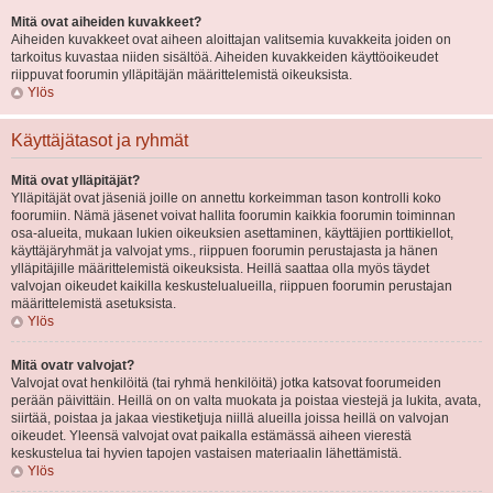
Mitä ovat aiheiden kuvakkeet?
Aiheiden kuvakkeet ovat aiheen aloittajan valitsemia kuvakkeita joiden on
tarkoitus kuvastaa niiden sisältöä. Aiheiden kuvakkeiden käyttöoikeudet
riippuvat foorumin ylläpitäjän määrittelemistä oikeuksista.
Ylös
Käyttäjätasot ja ryhmät
Mitä ovat ylläpitäjät?
Ylläpitäjät ovat jäseniä joille on annettu korkeimman tason kontrolli koko
foorumiin. Nämä jäsenet voivat hallita foorumin kaikkia foorumin toiminnan
osa-alueita, mukaan lukien oikeuksien asettaminen, käyttäjien porttikiellot,
käyttäjäryhmät ja valvojat yms., riippuen foorumin perustajasta ja hänen
ylläpitäjille määrittelemistä oikeuksista. Heillä saattaa olla myös täydet
valvojan oikeudet kaikilla keskustelualueilla, riippuen foorumin perustajan
määrittelemistä asetuksista.
Ylös
Mitä ovatr valvojat?
Valvojat ovat henkilöitä (tai ryhmä henkilöitä) jotka katsovat foorumeiden
perään päivittäin. Heillä on on valta muokata ja poistaa viestejä ja lukita, avata,
siirtää, poistaa ja jakaa viestiketjuja niillä alueilla joissa heillä on valvojan
oikeudet. Yleensä valvojat ovat paikalla estämässä aiheen vierestä
keskustelua tai hyvien tapojen vastaisen materiaalin lähettämistä.
Ylös