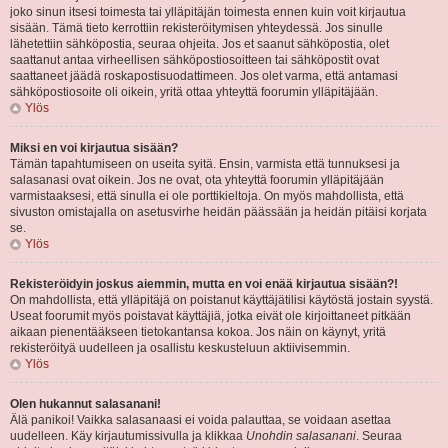
joko sinun itsesi toimesta tai ylläpitäjän toimesta ennen kuin voit kirjautua
sisään. Tämä tieto kerrottiin rekisteröitymisen yhteydessä. Jos sinulle
lähetettiin sähköpostia, seuraa ohjeita. Jos et saanut sähköpostia, olet
saattanut antaa virheellisen sähköpostiosoitteen tai sähköpostit ovat
saattaneet jäädä roskapostisuodattimeen. Jos olet varma, että antamasi
sähköpostiosoite oli oikein, yritä ottaa yhteyttä foorumin ylläpitäjään.
Ylös
Miksi en voi kirjautua sisään?
Tämän tapahtumiseen on useita syitä. Ensin, varmista että tunnuksesi ja
salasanasi ovat oikein. Jos ne ovat, ota yhteyttä foorumin ylläpitäjään
varmistaaksesi, että sinulla ei ole porttikieltoja. On myös mahdollista, että
sivuston omistajalla on asetusvirhe heidän päässään ja heidän pitäisi korjata
se.
Ylös
Rekisteröidyin joskus aiemmin, mutta en voi enää kirjautua sisään?!
On mahdollista, että ylläpitäjä on poistanut käyttäjätilisi käytöstä jostain syystä.
Useat foorumit myös poistavat käyttäjiä, jotka eivät ole kirjoittaneet pitkään
aikaan pienentääkseen tietokantansa kokoa. Jos näin on käynyt, yritä
rekisteröityä uudelleen ja osallistu keskusteluun aktiivisemmin.
Ylös
Olen hukannut salasanani!
Älä panikoi! Vaikka salasanaasi ei voida palauttaa, se voidaan asettaa
uudelleen. Käy kirjautumissivulla ja klikkaa
Unohdin salasanani
. Seuraa