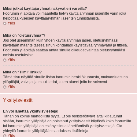
Miksi jotkut käyttäjäryhmät näkyvät eri väreillä?
Foorumin ylläpitäjä voi määritellä tietyn käyttäjäryhmän jäsenille värin joka
helpottaa kyseisen käyttäjäryhmän jäsenten tunnistamista.
Ylös
Mikä on “oletusryhmä”?
Jos olet useamman kuin yhden käyttäjäryhmän jäsen, oletusryhmääsi
käytetään määriteltäessä sinun kohdallasi käytettävää ryhmäväriä ja titteliä.
Foorumin ylläpitäjä saattaa antaa sinulle oikeudet vaihtaa oletusryhmääsi
omista asetuksista.
Ylös
Mikä on “Tiimi” linkki?
Tämä sivu näyttää sinulle listan foorumin henkilökunnasta, mukaanluettuna
ylläpitäjät, valvojat ja muut tiedot, kuten alueet joita he valvovat.
Ylös
Yksityisviestit
En voi lähettää yksityisviestejä!
Tähän on kolme mahdollista syytä. Et ole rekisteröitynyt ja/tai kirjautunut
sisään, foorumin ylläpitäjä on poistanut yksityisviestit käytöstä koko foorumilta
tai foorumin ylläpitäjä on estänyt sinua lähettämästä yksityisviestejä. Ota
yhteyttä foorumin ylläpitäjään saadaksesi lisätietoja.
Ylös