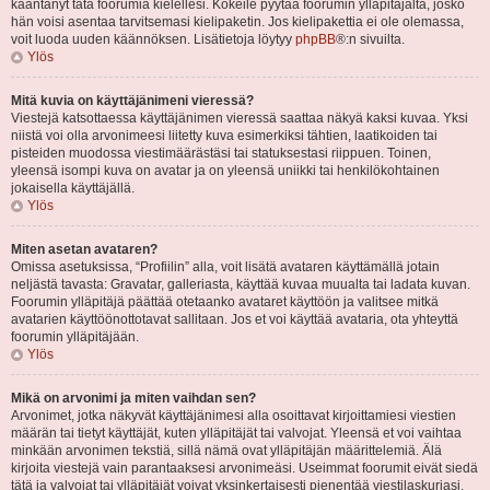
kääntänyt tätä foorumia kielellesi. Kokeile pyytää foorumin ylläpitäjältä, josko
hän voisi asentaa tarvitsemasi kielipaketin. Jos kielipakettia ei ole olemassa,
voit luoda uuden käännöksen. Lisätietoja löytyy
phpBB
®:n sivuilta.
Ylös
Mitä kuvia on käyttäjänimeni vieressä?
Viestejä katsottaessa käyttäjänimen vieressä saattaa näkyä kaksi kuvaa. Yksi
niistä voi olla arvonimeesi liitetty kuva esimerkiksi tähtien, laatikoiden tai
pisteiden muodossa viestimäärästäsi tai statuksestasi riippuen. Toinen,
yleensä isompi kuva on avatar ja on yleensä uniikki tai henkilökohtainen
jokaisella käyttäjällä.
Ylös
Miten asetan avataren?
Omissa asetuksissa, “Profiilin” alla, voit lisätä avataren käyttämällä jotain
neljästä tavasta: Gravatar, galleriasta, käyttää kuvaa muualta tai ladata kuvan.
Foorumin ylläpitäjä päättää otetaanko avataret käyttöön ja valitsee mitkä
avatarien käyttöönottotavat sallitaan. Jos et voi käyttää avataria, ota yhteyttä
foorumin ylläpitäjään.
Ylös
Mikä on arvonimi ja miten vaihdan sen?
Arvonimet, jotka näkyvät käyttäjänimesi alla osoittavat kirjoittamiesi viestien
määrän tai tietyt käyttäjät, kuten ylläpitäjät tai valvojat. Yleensä et voi vaihtaa
minkään arvonimen tekstiä, sillä nämä ovat ylläpitäjän määrittelemiä. Älä
kirjoita viestejä vain parantaaksesi arvonimeäsi. Useimmat foorumit eivät siedä
tätä ja valvojat tai ylläpitäjät voivat yksinkertaisesti pienentää viestilaskuriasi.