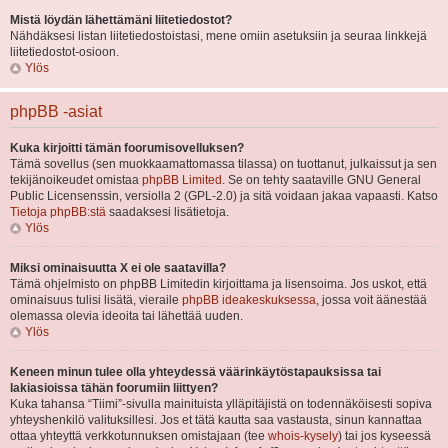
Mistä löydän lähettämäni liitetiedostot?
Nähdäksesi listan liitetiedostoistasi, mene omiin asetuksiin ja seuraa linkkejä
liitetiedostot-osioon.
Ylös
phpBB -asiat
Kuka kirjoitti tämän foorumisovelluksen?
Tämä sovellus (sen muokkaamattomassa tilassa) on tuottanut, julkaissut ja sen
tekijänoikeudet omistaa
phpBB Limited
. Se on tehty saataville GNU General
Public Licensenssin, versiolla 2 (GPL-2.0) ja sitä voidaan jakaa vapaasti. Katso
Tietoja phpBB:stä
saadaksesi lisätietoja.
Ylös
Miksi ominaisuutta X ei ole saatavilla?
Tämä ohjelmisto on phpBB Limitedin kirjoittama ja lisensoima. Jos uskot, että
ominaisuus tulisi lisätä, vieraile
phpBB ideakeskuksessa
, jossa voit äänestää
olemassa olevia ideoita tai lähettää uuden.
Ylös
Keneen minun tulee olla yhteydessä väärinkäytöstapauksissa tai
lakiasioissa tähän foorumiin liittyen?
Kuka tahansa “Tiimi”-sivulla mainituista ylläpitäjistä on todennäköisesti sopiva
yhteyshenkilö valituksillesi. Jos et tätä kautta saa vastausta, sinun kannattaa
ottaa yhteyttä verkkotunnuksen omistajaan (tee
whois-kysely
) tai jos kyseessä