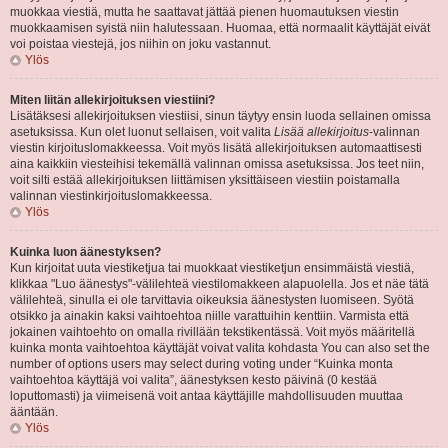
muokkaa viestiä, mutta he saattavat jättää pienen huomautuksen viestin
muokkaamisen syistä niin halutessaan. Huomaa, että normaalit käyttäjät eivät
voi poistaa viestejä, jos niihin on joku vastannut.
Ylös
Miten liitän allekirjoituksen viestiini?
Lisätäksesi allekirjoituksen viestiisi, sinun täytyy ensin luoda sellainen omissa
asetuksissa. Kun olet luonut sellaisen, voit valita
Lisää allekirjoitus
-valinnan
viestin kirjoituslomakkeessa. Voit myös lisätä allekirjoituksen automaattisesti
aina kaikkiin viesteihisi tekemällä valinnan omissa asetuksissa. Jos teet niin,
voit silti estää allekirjoituksen liittämisen yksittäiseen viestiin poistamalla
valinnan viestinkirjoituslomakkeessa.
Ylös
Kuinka luon äänestyksen?
Kun kirjoitat uuta viestiketjua tai muokkaat viestiketjun ensimmäistä viestiä,
klikkaa "Luo äänestys"-välilehteä viestilomakkeen alapuolella. Jos et näe tätä
välilehteä, sinulla ei ole tarvittavia oikeuksia äänestysten luomiseen. Syötä
otsikko ja ainakin kaksi vaihtoehtoa niille varattuihin kenttiin. Varmista että
jokainen vaihtoehto on omalla rivillään tekstikentässä. Voit myös määritellä
kuinka monta vaihtoehtoa käyttäjät voivat valita kohdasta You can also set the
number of options users may select during voting under “Kuinka monta
vaihtoehtoa käyttäjä voi valita”, äänestyksen kesto päivinä (0 kestää
loputtomasti) ja viimeisenä voit antaa käyttäjille mahdollisuuden muuttaa
ääntään.
Ylös