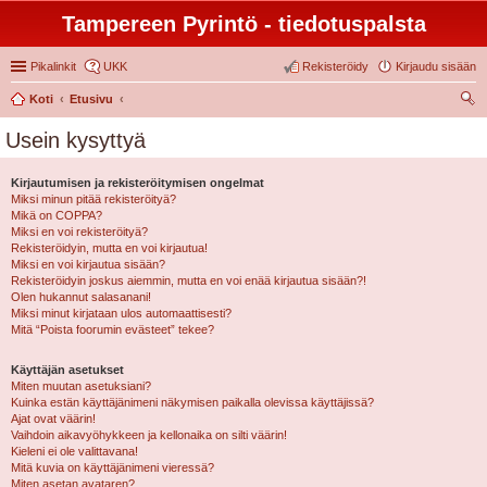
Tampereen Pyrintö - tiedotuspalsta
Pikalinkit
UKK
Rekisteröidy
Kirjaudu sisään
Koti
Etusivu
tsi
Usein kysyttyä
Kirjautumisen ja rekisteröitymisen ongelmat
Miksi minun pitää rekisteröityä?
Mikä on COPPA?
Miksi en voi rekisteröityä?
Rekisteröidyin, mutta en voi kirjautua!
Miksi en voi kirjautua sisään?
Rekisteröidyin joskus aiemmin, mutta en voi enää kirjautua sisään?!
Olen hukannut salasanani!
Miksi minut kirjataan ulos automaattisesti?
Mitä “Poista foorumin evästeet” tekee?
Käyttäjän asetukset
Miten muutan asetuksiani?
Kuinka estän käyttäjänimeni näkymisen paikalla olevissa käyttäjissä?
Ajat ovat väärin!
Vaihdoin aikavyöhykkeen ja kellonaika on silti väärin!
Kieleni ei ole valittavana!
Mitä kuvia on käyttäjänimeni vieressä?
Miten asetan avataren?