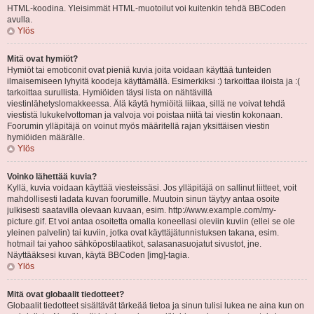
HTML-koodina. Yleisimmät HTML-muotoilut voi kuitenkin tehdä BBCoden
avulla.
Ylös
Mitä ovat hymiöt?
Hymiöt tai emoticonit ovat pieniä kuvia joita voidaan käyttää tunteiden
ilmaisemiseen lyhyitä koodeja käyttämällä. Esimerkiksi :) tarkoittaa iloista ja :(
tarkoittaa surullista. Hymiöiden täysi lista on nähtävillä
viestinlähetyslomakkeessa. Älä käytä hymiöitä liikaa, sillä ne voivat tehdä
viestistä lukukelvottoman ja valvoja voi poistaa niitä tai viestin kokonaan.
Foorumin ylläpitäjä on voinut myös määritellä rajan yksittäisen viestin
hymiöiden määrälle.
Ylös
Voinko lähettää kuvia?
Kyllä, kuvia voidaan käyttää viesteissäsi. Jos ylläpitäjä on sallinut liitteet, voit
mahdollisesti ladata kuvan foorumille. Muutoin sinun täytyy antaa osoite
julkisesti saatavilla olevaan kuvaan, esim. http://www.example.com/my-
picture.gif. Et voi antaa osoitetta omalla koneellasi oleviin kuviin (ellei se ole
yleinen palvelin) tai kuviin, jotka ovat käyttäjätunnistuksen takana, esim.
hotmail tai yahoo sähköpostilaatikot, salasanasuojatut sivustot, jne.
Näyttääksesi kuvan, käytä BBCoden [img]-tagia.
Ylös
Mitä ovat globaalit tiedotteet?
Globaalit tiedotteet sisältävät tärkeää tietoa ja sinun tulisi lukea ne aina kun on