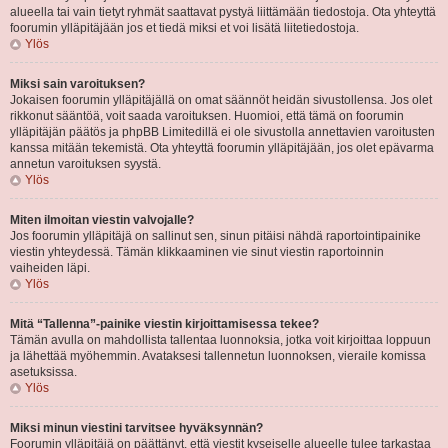
alueella tai vain tietyt ryhmät saattavat pystyä liittämään tiedostoja. Ota yhteyttä
foorumin ylläpitäjään jos et tiedä miksi et voi lisätä liitetiedostoja.
Ylös
Miksi sain varoituksen?
Jokaisen foorumin ylläpitäjällä on omat säännöt heidän sivustollensa. Jos olet
rikkonut sääntöä, voit saada varoituksen. Huomioi, että tämä on foorumin
ylläpitäjän päätös ja phpBB Limitedillä ei ole sivustolla annettavien varoitusten
kanssa mitään tekemistä. Ota yhteyttä foorumin ylläpitäjään, jos olet epävarma
annetun varoituksen syystä.
Ylös
Miten ilmoitan viestin valvojalle?
Jos foorumin ylläpitäjä on sallinut sen, sinun pitäisi nähdä raportointipainike
viestin yhteydessä. Tämän klikkaaminen vie sinut viestin raportoinnin
vaiheiden läpi.
Ylös
Mitä “Tallenna”-painike viestin kirjoittamisessa tekee?
Tämän avulla on mahdollista tallentaa luonnoksia, jotka voit kirjoittaa loppuun
ja lähettää myöhemmin. Avataksesi tallennetun luonnoksen, vieraile komissa
asetuksissa.
Ylös
Miksi minun viestini tarvitsee hyväksynnän?
Foorumin ylläpitäjä on päättänyt, että viestit kyseiselle alueelle tulee tarkastaa