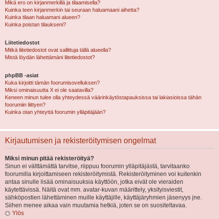
Mikä ero on kirjanmerkillä ja tilaamisella?
Kuinka teen kirjanmerkin tai seuraan haluamaani aihetta?
Kuinka tilaan haluamani alueen?
Kuinka poistan tilaukseni?
Liitetiedostot
Mitkä liitetiedostot ovat sallittuja tällä alueella?
Mistä löydän lähettämäni liitetiedostot?
phpBB -asiat
Kuka kirjoitti tämän foorumisovelluksen?
Miksi ominaisuutta X ei ole saatavilla?
Keneen minun tulee olla yhteydessä väärinkäytöstapauksissa tai lakiasioissa tähän
foorumiin liittyen?
Kuinka otan yhteyttä foorumin ylläpitäjään?
Kirjautumisen ja rekisteröitymisen ongelmat
Miksi minun pitää rekisteröityä?
Sinun ei välttämättä tarvitse, riippuu foorumin ylläpitäjästä, tarvitaanko
foorumilla kirjoittamiseen rekisteröitymistä. Rekisteröityminen voi kuitenkin
antaa sinulle lisää ominaisuuksia käyttöön, jotka eivät ole vieraiden
käytettävissä. Näitä ovat mm. avatar-kuvan määrittely, yksityisviestit,
sähköpostien lähettäminen muille käyttäjille, käyttäjäryhmien jäsenyys jne.
Siihen menee aikaa vain muutamia hetkiä, joten se on suositeltavaa.
Ylös