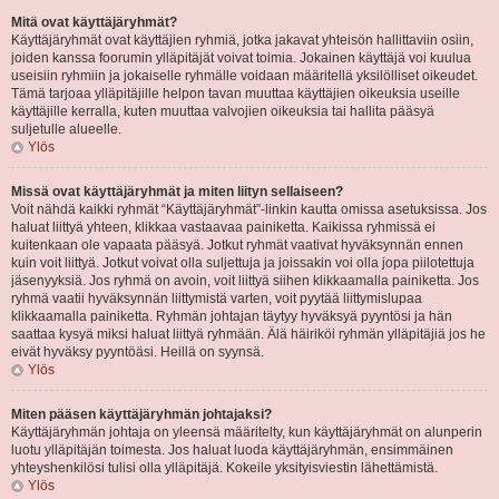
Mitä ovat käyttäjäryhmät?
Käyttäjäryhmät ovat käyttäjien ryhmiä, jotka jakavat yhteisön hallittaviin osiin,
joiden kanssa foorumin ylläpitäjät voivat toimia. Jokainen käyttäjä voi kuulua
useisiin ryhmiin ja jokaiselle ryhmälle voidaan määritellä yksilölliset oikeudet.
Tämä tarjoaa ylläpitäjille helpon tavan muuttaa käyttäjien oikeuksia useille
käyttäjille kerralla, kuten muuttaa valvojien oikeuksia tai hallita pääsyä
suljetulle alueelle.
Ylös
Missä ovat käyttäjäryhmät ja miten liityn sellaiseen?
Voit nähdä kaikki ryhmät “Käyttäjäryhmät”-linkin kautta omissa asetuksissa. Jos
haluat liittyä yhteen, klikkaa vastaavaa painiketta. Kaikissa ryhmissä ei
kuitenkaan ole vapaata pääsyä. Jotkut ryhmät vaativat hyväksynnän ennen
kuin voit liittyä. Jotkut voivat olla suljettuja ja joissakin voi olla jopa piilotettuja
jäsenyyksiä. Jos ryhmä on avoin, voit liittyä siihen klikkaamalla painiketta. Jos
ryhmä vaatii hyväksynnän liittymistä varten, voit pyytää liittymislupaa
klikkaamalla painiketta. Ryhmän johtajan täytyy hyväksyä pyyntösi ja hän
saattaa kysyä miksi haluat liittyä ryhmään. Älä häiriköi ryhmän ylläpitäjiä jos he
eivät hyväksy pyyntöäsi. Heillä on syynsä.
Ylös
Miten pääsen käyttäjäryhmän johtajaksi?
Käyttäjäryhmän johtaja on yleensä määritelty, kun käyttäjäryhmät on alunperin
luotu ylläpitäjän toimesta. Jos haluat luoda käyttäjäryhmän, ensimmäinen
yhteyshenkilösi tulisi olla ylläpitäjä. Kokeile yksityisviestin lähettämistä.
Ylös