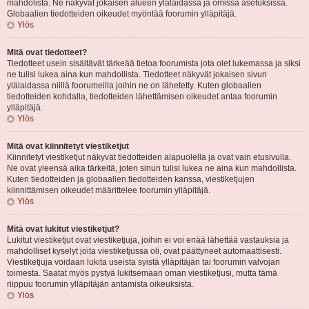
mahdolista. Ne näkyvät jokaisen alueen ylälaidassa ja omissa asetuksissa.
Globaalien tiedotteiden oikeudet myöntää foorumin ylläpitäjä.
Ylös
Mitä ovat tiedotteet?
Tiedotteet usein sisältävät tärkeää tietoa foorumista jota olet lukemassa ja siksi
ne tulisi lukea aina kun mahdollista. Tiedotteet näkyvät jokaisen sivun
ylälaidassa niillä foorumeilla joihin ne on lähetetty. Kuten globaalien
tiedotteiden kohdalla, tiedotteiden lähettämisen oikeudet antaa foorumin
ylläpitäjä.
Ylös
Mitä ovat kiinnitetyt viestiketjut
Kiinnitetyt viestiketjut näkyvät tiedotteiden alapuolella ja ovat vain etusivulla.
Ne ovat yleensä aika tärkeitä, joten sinun tulisi lukea ne aina kun mahdollista.
Kuten tiedotteiden ja globaalien tiedotteiden kanssa, viestiketjujen
kiinnittämisen oikeudet määrittelee foorumin ylläpitäjä.
Ylös
Mitä ovat lukitut viestiketjut?
Lukitut viestiketjut ovat viestiketjuja, joihin ei voi enää lähettää vastauksia ja
mahdolliset kyselyt joita viestiketjussa oli, ovat päättyneet automaattisesti.
Viestiketjuja voidaan lukita useista syistä ylläpitäjän tai foorumin valvojan
toimesta. Saatat myös pystyä lukitsemaan oman viestiketjusi, mutta tämä
riippuu foorumin ylläpitäjän antamista oikeuksista.
Ylös