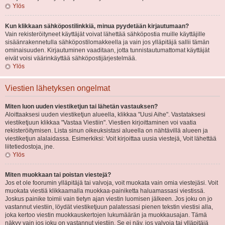
Ylös
Kun klikkaan sähköpostilinkkiä, minua pyydetään kirjautumaan?
Vain rekisteröityneet käyttäjät voivat lähettää sähköpostia muille käyttäjille
sisäänrakennetulla sähköpostilomakkeella ja vain jos ylläpitäjä sallii tämän
ominaisuuden. Kirjautuminen vaaditaan, jotta tunnistautumattomat käyttäjät
eivät voisi väärinkäyttää sähköpostijärjestelmää.
Ylös
Viestien lähetyksen ongelmat
Miten luon uuden viestiketjun tai lähetän vastauksen?
Aloittaaksesi uuden viestiketjun alueella, klikkaa "Uusi Aihe". Vastataksesi
viestiketjuun klikkaa "Vastaa Viestiin". Viestien kirjoittaminen voi vaatia
rekisteröitymisen. Lista sinun oikeuksistasi alueella on nähtävillä alueen ja
viestiketjun alalaidassa. Esimerkiksi: Voit kirjoittaa uusia viestejä, Voit lähettää
liitetiedostoja, jne.
Ylös
Miten muokkaan tai poistan viestejä?
Jos et ole foorumin ylläpitäjä tai valvoja, voit muokata vain omia viestejäsi. Voit
muokata viestiä klikkaamalla muokkaa-painiketta haluamassasi viestissä.
Joskus painike toimii vain tietyn ajan viestin luomisen jälkeen. Jos joku on jo
vastannut viestiin, löydät viestiketjuun palatessasi pienen tekstin viestisi alla,
joka kertoo viestin muokkauskertojen lukumäärän ja muokkausajan. Tämä
näkyy vain jos joku on vastannut viestiin. Se ei näy, jos valvoja tai ylläpitäjä