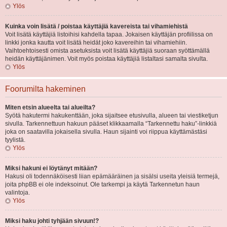
Ylös
Kuinka voin lisätä / poistaa käyttäjiä kavereista tai vihamiehistä
Voit lisätä käyttäjiä listoihisi kahdella tapaa. Jokaisen käyttäjän profiilissa on
linkki jonka kautta voit lisätä heidät joko kavereihin tai vihamiehiin.
Vaihtoehtoisesti omista asetuksista voit lisätä käyttäjiä suoraan syöttämällä
heidän käyttäjänimen. Voit myös poistaa käyttäjiä listaltasi samalta sivulta.
Ylös
Foorumilta hakeminen
Miten etsin alueelta tai alueilta?
Syötä hakutermi hakukenttään, joka sijaitsee etusivulla, alueen tai viestiketjun
sivulla. Tarkennettuun hakuun pääset klikkaamalla “Tarkennettu haku”-linkkiä
joka on saatavilla jokaisella sivulla. Haun sijainti voi riippua käyttämästäsi
tyylistä.
Ylös
Miksi hakuni ei löytänyt mitään?
Hakusi oli todennäköisesti liian epämääräinen ja sisälsi useita yleisiä termejä,
joita phpBB ei ole indeksoinut. Ole tarkempi ja käytä Tarkennetun haun
valintoja.
Ylös
Miksi haku johti tyhjään sivuun!?