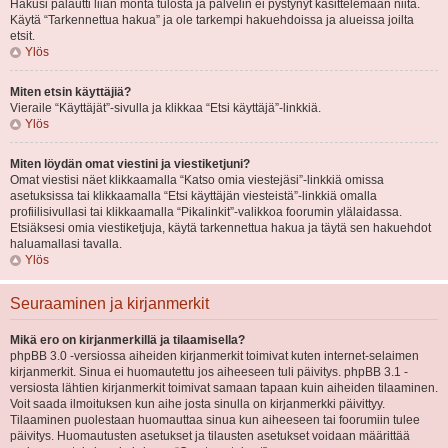
Hakusi palautti liian monta tulosta ja palvelin ei pystynyt käsittelemään niitä.
Käytä “Tarkennettua hakua” ja ole tarkempi hakuehdoissa ja alueissa joilta
etsit.
Ylös
Miten etsin käyttäjiä?
Vieraile “Käyttäjät”-sivulla ja klikkaa “Etsi käyttäjä”-linkkiä.
Ylös
Miten löydän omat viestini ja viestiketjuni?
Omat viestisi näet klikkaamalla “Katso omia viestejäsi”-linkkiä omissa
asetuksissa tai klikkaamalla “Etsi käyttäjän viesteistä”-linkkiä omalla
profiilisivullasi tai klikkaamalla “Pikalinkit”-valikkoa foorumin ylälaidassa.
Etsiäksesi omia viestiketjuja, käytä tarkennettua hakua ja täytä sen hakuehdot
haluamallasi tavalla.
Ylös
Seuraaminen ja kirjanmerkit
Mikä ero on kirjanmerkillä ja tilaamisella?
phpBB 3.0 -versiossa aiheiden kirjanmerkit toimivat kuten internet-selaimen
kirjanmerkit. Sinua ei huomautettu jos aiheeseen tuli päivitys. phpBB 3.1 -
versiosta lähtien kirjanmerkit toimivat samaan tapaan kuin aiheiden tilaaminen.
Voit saada ilmoituksen kun aihe josta sinulla on kirjanmerkki päivittyy.
Tilaaminen puolestaan huomauttaa sinua kun aiheeseen tai foorumiin tulee
päivitys. Huomautusten asetukset ja tilausten asetukset voidaan määrittää