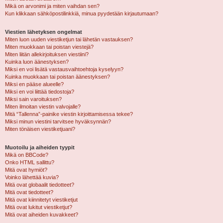
Mikä on arvonimi ja miten vaihdan sen?
Kun klikkaan sähköpostilinkkiä, minua pyydetään kirjautumaan?
Viestien lähetyksen ongelmat
Miten luon uuden viestiketjun tai lähetän vastauksen?
Miten muokkaan tai poistan viestejä?
Miten liitän allekirjoituksen viestiini?
Kuinka luon äänestyksen?
Miksi en voi lisätä vastausvaihtoehtoja kyselyyn?
Kuinka muokkaan tai poistan äänestyksen?
Miksi en pääse alueelle?
Miksi en voi liittää tiedostoja?
Miksi sain varoituksen?
Miten ilmoitan viestin valvojalle?
Mitä “Tallenna”-painike viestin kirjoittamisessa tekee?
Miksi minun viestini tarvitsee hyväksynnän?
Miten tönäisen viestiketjuani?
Muotoilu ja aiheiden tyypit
Mikä on BBCode?
Onko HTML sallittu?
Mitä ovat hymiöt?
Voinko lähettää kuvia?
Mitä ovat globaalit tiedotteet?
Mitä ovat tiedotteet?
Mitä ovat kiinnitetyt viestiketjut
Mitä ovat lukitut viestiketjut?
Mitä ovat aiheiden kuvakkeet?