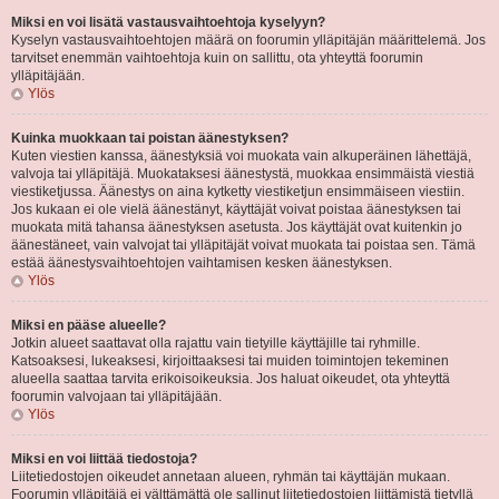
Miksi en voi lisätä vastausvaihtoehtoja kyselyyn?
Kyselyn vastausvaihtoehtojen määrä on foorumin ylläpitäjän määrittelemä. Jos
tarvitset enemmän vaihtoehtoja kuin on sallittu, ota yhteyttä foorumin
ylläpitäjään.
Ylös
Kuinka muokkaan tai poistan äänestyksen?
Kuten viestien kanssa, äänestyksiä voi muokata vain alkuperäinen lähettäjä,
valvoja tai ylläpitäjä. Muokataksesi äänestystä, muokkaa ensimmäistä viestiä
viestiketjussa. Äänestys on aina kytketty viestiketjun ensimmäiseen viestiin.
Jos kukaan ei ole vielä äänestänyt, käyttäjät voivat poistaa äänestyksen tai
muokata mitä tahansa äänestyksen asetusta. Jos käyttäjät ovat kuitenkin jo
äänestäneet, vain valvojat tai ylläpitäjät voivat muokata tai poistaa sen. Tämä
estää äänestysvaihtoehtojen vaihtamisen kesken äänestyksen.
Ylös
Miksi en pääse alueelle?
Jotkin alueet saattavat olla rajattu vain tietyille käyttäjille tai ryhmille.
Katsoaksesi, lukeaksesi, kirjoittaaksesi tai muiden toimintojen tekeminen
alueella saattaa tarvita erikoisoikeuksia. Jos haluat oikeudet, ota yhteyttä
foorumin valvojaan tai ylläpitäjään.
Ylös
Miksi en voi liittää tiedostoja?
Liitetiedostojen oikeudet annetaan alueen, ryhmän tai käyttäjän mukaan.
Foorumin ylläpitäjä ei välttämättä ole sallinut liitetiedostojen liittämistä tietyllä