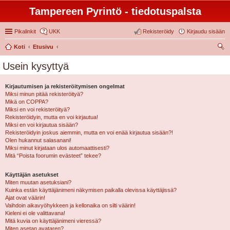
Tampereen Pyrintö - tiedotuspalsta
Pikalinkit
UKK
Rekisteröidy
Kirjaudu sisään
Koti
Etusivu
tsi
Usein kysyttyä
Kirjautumisen ja rekisteröitymisen ongelmat
Miksi minun pitää rekisteröityä?
Mikä on COPPA?
Miksi en voi rekisteröityä?
Rekisteröidyin, mutta en voi kirjautua!
Miksi en voi kirjautua sisään?
Rekisteröidyin joskus aiemmin, mutta en voi enää kirjautua sisään?!
Olen hukannut salasanani!
Miksi minut kirjataan ulos automaattisesti?
Mitä “Poista foorumin evästeet” tekee?
Käyttäjän asetukset
Miten muutan asetuksiani?
Kuinka estän käyttäjänimeni näkymisen paikalla olevissa käyttäjissä?
Ajat ovat väärin!
Vaihdoin aikavyöhykkeen ja kellonaika on silti väärin!
Kieleni ei ole valittavana!
Mitä kuvia on käyttäjänimeni vieressä?
Miten asetan avataren?