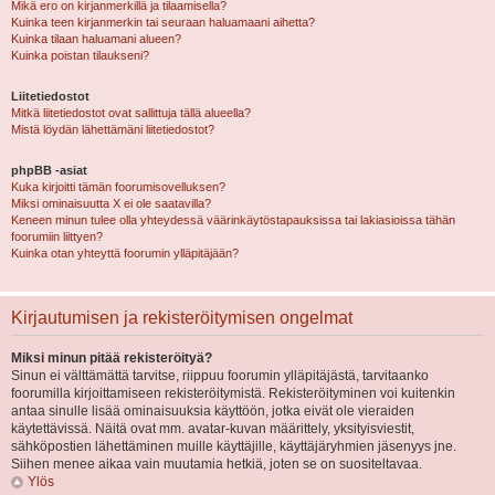
Mikä ero on kirjanmerkillä ja tilaamisella?
Kuinka teen kirjanmerkin tai seuraan haluamaani aihetta?
Kuinka tilaan haluamani alueen?
Kuinka poistan tilaukseni?
Liitetiedostot
Mitkä liitetiedostot ovat sallittuja tällä alueella?
Mistä löydän lähettämäni liitetiedostot?
phpBB -asiat
Kuka kirjoitti tämän foorumisovelluksen?
Miksi ominaisuutta X ei ole saatavilla?
Keneen minun tulee olla yhteydessä väärinkäytöstapauksissa tai lakiasioissa tähän
foorumiin liittyen?
Kuinka otan yhteyttä foorumin ylläpitäjään?
Kirjautumisen ja rekisteröitymisen ongelmat
Miksi minun pitää rekisteröityä?
Sinun ei välttämättä tarvitse, riippuu foorumin ylläpitäjästä, tarvitaanko
foorumilla kirjoittamiseen rekisteröitymistä. Rekisteröityminen voi kuitenkin
antaa sinulle lisää ominaisuuksia käyttöön, jotka eivät ole vieraiden
käytettävissä. Näitä ovat mm. avatar-kuvan määrittely, yksityisviestit,
sähköpostien lähettäminen muille käyttäjille, käyttäjäryhmien jäsenyys jne.
Siihen menee aikaa vain muutamia hetkiä, joten se on suositeltavaa.
Ylös