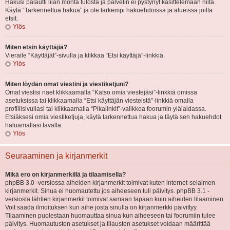
Hakusi palautti liian monta tulosta ja palvelin ei pystynyt käsittelemään niitä.
Käytä “Tarkennettua hakua” ja ole tarkempi hakuehdoissa ja alueissa joilta
etsit.
Ylös
Miten etsin käyttäjiä?
Vieraile “Käyttäjät”-sivulla ja klikkaa “Etsi käyttäjä”-linkkiä.
Ylös
Miten löydän omat viestini ja viestiketjuni?
Omat viestisi näet klikkaamalla “Katso omia viestejäsi”-linkkiä omissa
asetuksissa tai klikkaamalla “Etsi käyttäjän viesteistä”-linkkiä omalla
profiilisivullasi tai klikkaamalla “Pikalinkit”-valikkoa foorumin ylälaidassa.
Etsiäksesi omia viestiketjuja, käytä tarkennettua hakua ja täytä sen hakuehdot
haluamallasi tavalla.
Ylös
Seuraaminen ja kirjanmerkit
Mikä ero on kirjanmerkillä ja tilaamisella?
phpBB 3.0 -versiossa aiheiden kirjanmerkit toimivat kuten internet-selaimen
kirjanmerkit. Sinua ei huomautettu jos aiheeseen tuli päivitys. phpBB 3.1 -
versiosta lähtien kirjanmerkit toimivat samaan tapaan kuin aiheiden tilaaminen.
Voit saada ilmoituksen kun aihe josta sinulla on kirjanmerkki päivittyy.
Tilaaminen puolestaan huomauttaa sinua kun aiheeseen tai foorumiin tulee
päivitys. Huomautusten asetukset ja tilausten asetukset voidaan määrittää