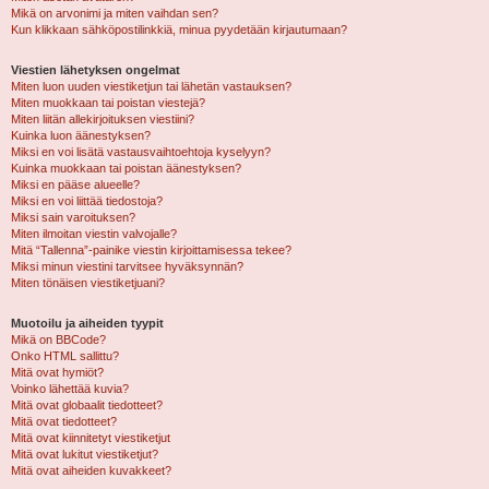
Mikä on arvonimi ja miten vaihdan sen?
Kun klikkaan sähköpostilinkkiä, minua pyydetään kirjautumaan?
Viestien lähetyksen ongelmat
Miten luon uuden viestiketjun tai lähetän vastauksen?
Miten muokkaan tai poistan viestejä?
Miten liitän allekirjoituksen viestiini?
Kuinka luon äänestyksen?
Miksi en voi lisätä vastausvaihtoehtoja kyselyyn?
Kuinka muokkaan tai poistan äänestyksen?
Miksi en pääse alueelle?
Miksi en voi liittää tiedostoja?
Miksi sain varoituksen?
Miten ilmoitan viestin valvojalle?
Mitä “Tallenna”-painike viestin kirjoittamisessa tekee?
Miksi minun viestini tarvitsee hyväksynnän?
Miten tönäisen viestiketjuani?
Muotoilu ja aiheiden tyypit
Mikä on BBCode?
Onko HTML sallittu?
Mitä ovat hymiöt?
Voinko lähettää kuvia?
Mitä ovat globaalit tiedotteet?
Mitä ovat tiedotteet?
Mitä ovat kiinnitetyt viestiketjut
Mitä ovat lukitut viestiketjut?
Mitä ovat aiheiden kuvakkeet?