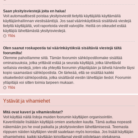
Saan yksityisviestejä joita en halua!
Voit automaattisesti poistaa yksityisviestit tietyltä käyttäjältä käyttämällä
käyttäjänhallinnan viestisääntöjä. Jos saat väärinkäytöksiä sisältäviä viestejä
tietyltä käyttäjältä, voit raportoida viestit valvojille. Heillä on oikeudet estää
käyttäjiä lähettämästä yksityisviestejä.
Ylös
Olen saanut roskapostia tai väärinkäytöksiä sisältäviä viestejä tältä
foorumilta!
Olemme pahoillamme siitä. Tämän foorumin sähköpostilomake sisältää
ominaisuuksia, jotka yrittävät estää ja seurata käyttäjiä, jotka lähettävät
sellaisia viestejä, joten ota yhteyttä foorumin ylläpitäjään ja lähetä hänelle täysi
kopio saamastasi sähköpostista. On tärkeää, että se sisältää kaikki
otsaketiedot sähköpostista, jotka sisältävät viestin lähettäjän tiedot. Foorumin
ylläpitäjä voi sitten toimia tarpeen mukaan.
Ylös
Ystävät ja vihamiehet
Mitä ovat kaveri ja vihamieslistat?
Voit käyttää näitä listoja muiden foorumin käyttäjien organisointiin.
Kaverilistalle lisätään käyttäjiä omien asetusten kautta. Tämä auttaa nopeasti
näkemään jos he ovat paikalla ja yksityisviestien lähettämisessä. Teemasta
riippuen näiden käyttäjien viestit saatetaan myös korostaa. Jos lisäät käyttäjän
vihamieheksi, kaikki käyttäjän kirjoittamat viestit piilotetaan oletuksena.