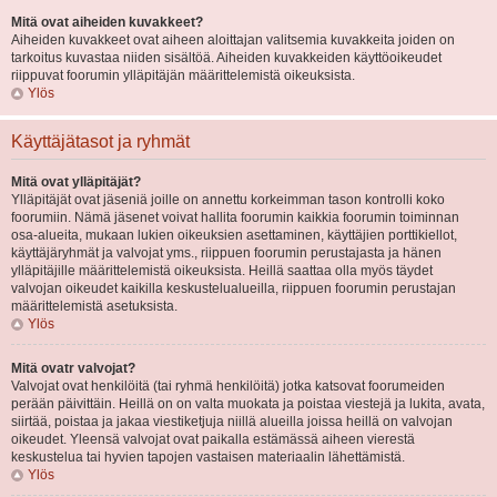
Mitä ovat aiheiden kuvakkeet?
Aiheiden kuvakkeet ovat aiheen aloittajan valitsemia kuvakkeita joiden on
tarkoitus kuvastaa niiden sisältöä. Aiheiden kuvakkeiden käyttöoikeudet
riippuvat foorumin ylläpitäjän määrittelemistä oikeuksista.
Ylös
Käyttäjätasot ja ryhmät
Mitä ovat ylläpitäjät?
Ylläpitäjät ovat jäseniä joille on annettu korkeimman tason kontrolli koko
foorumiin. Nämä jäsenet voivat hallita foorumin kaikkia foorumin toiminnan
osa-alueita, mukaan lukien oikeuksien asettaminen, käyttäjien porttikiellot,
käyttäjäryhmät ja valvojat yms., riippuen foorumin perustajasta ja hänen
ylläpitäjille määrittelemistä oikeuksista. Heillä saattaa olla myös täydet
valvojan oikeudet kaikilla keskustelualueilla, riippuen foorumin perustajan
määrittelemistä asetuksista.
Ylös
Mitä ovatr valvojat?
Valvojat ovat henkilöitä (tai ryhmä henkilöitä) jotka katsovat foorumeiden
perään päivittäin. Heillä on on valta muokata ja poistaa viestejä ja lukita, avata,
siirtää, poistaa ja jakaa viestiketjuja niillä alueilla joissa heillä on valvojan
oikeudet. Yleensä valvojat ovat paikalla estämässä aiheen vierestä
keskustelua tai hyvien tapojen vastaisen materiaalin lähettämistä.
Ylös