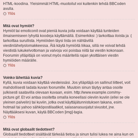
HTML-koodina. Yleisimmät HTML-muotoilut voi kuitenkin tehdä BBCoden
avulla.
Ylös
Mitä ovat hymiöt?
Hymiöt tai emoticonit ovat pieniä kuvia joita voidaan käyttää tunteiden
ilmaisemiseen lyhyitä koodeja käyttämällä. Esimerkiksi :) tarkoittaa iloista ja :(
tarkoittaa surullista. Hymiöiden täysi lista on nähtävillä
viestinlähetyslomakkeessa. Älä käytä hymiöitä liikaa, sillä ne voivat tehdä
viestistä lukukelvottoman ja valvoja voi poistaa niitä tai viestin kokonaan.
Foorumin ylläpitäjä on voinut myös määritellä rajan yksittäisen viestin
hymiöiden määrälle.
Ylös
Voinko lähettää kuvia?
Kyllä, kuvia voidaan käyttää viesteissäsi. Jos ylläpitäjä on sallinut liitteet, voit
mahdollisesti ladata kuvan foorumille. Muutoin sinun täytyy antaa osoite
julkisesti saatavilla olevaan kuvaan, esim. http://www.example.com/my-
picture.gif. Et voi antaa osoitetta omalla koneellasi oleviin kuviin (ellei se ole
yleinen palvelin) tai kuviin, jotka ovat käyttäjätunnistuksen takana, esim.
hotmail tai yahoo sähköpostilaatikot, salasanasuojatut sivustot, jne.
Näyttääksesi kuvan, käytä BBCoden [img]-tagia.
Ylös
Mitä ovat globaalit tiedotteet?
Globaalit tiedotteet sisältävät tärkeää tietoa ja sinun tulisi lukea ne aina kun on