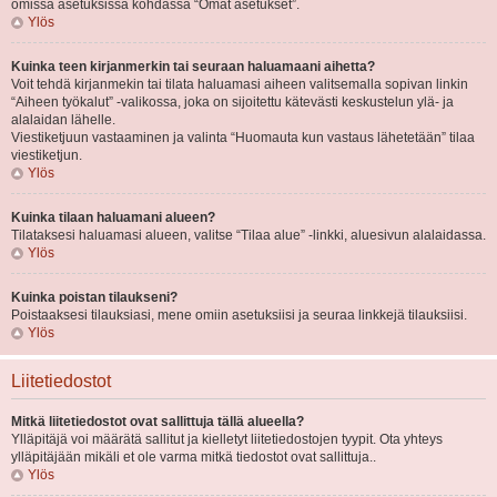
omissa asetuksissa kohdassa “Omat asetukset”.
Ylös
Kuinka teen kirjanmerkin tai seuraan haluamaani aihetta?
Voit tehdä kirjanmekin tai tilata haluamasi aiheen valitsemalla sopivan linkin
“Aiheen työkalut” -valikossa, joka on sijoitettu kätevästi keskustelun ylä- ja
alalaidan lähelle.
Viestiketjuun vastaaminen ja valinta “Huomauta kun vastaus lähetetään” tilaa
viestiketjun.
Ylös
Kuinka tilaan haluamani alueen?
Tilataksesi haluamasi alueen, valitse “Tilaa alue” -linkki, aluesivun alalaidassa.
Ylös
Kuinka poistan tilaukseni?
Poistaaksesi tilauksiasi, mene omiin asetuksiisi ja seuraa linkkejä tilauksiisi.
Ylös
Liitetiedostot
Mitkä liitetiedostot ovat sallittuja tällä alueella?
Ylläpitäjä voi määrätä sallitut ja kielletyt liitetiedostojen tyypit. Ota yhteys
ylläpitäjään mikäli et ole varma mitkä tiedostot ovat sallittuja..
Ylös