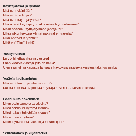
Käyttäjätasot ja ryhmät
Mitä ovat ylläpitäjät?
Mitä ovatr valvojat?
Mitä ovat käyttäjäryhmät?
Missä ovat käyttäjäryhmät ja miten liityn sellaiseen?
Miten pääsen käyttäjäryhmän johtajaksi?
Miksi jotkut käyttäjäryhmät näkyvät eri väreillä?
Mikä on “oletusryhmä”?
Mikä on “Tiimi” linkki?
Yksityisviestit
En voi lähettää yksityisviestejä!
Saan yksityisviestejä joita en halua!
Olen saanut roskapostia tai väärinkäytöksiä sisältäviä viestejä tältä foorumilta!
Ystävät ja vihamiehet
Mitä ovat kaveri ja vihamieslistat?
Kuinka voin lisätä / poistaa käyttäjiä kavereista tai vihamiehistä
Foorumilta hakeminen
Miten etsin alueelta tai alueilta?
Miksi hakuni ei löytänyt mitään?
Miksi haku johti tyhjään sivuun!?
Miten etsin käyttäjiä?
Miten löydän omat viestini ja viestiketjuni?
Seuraaminen ja kirjanmerkit