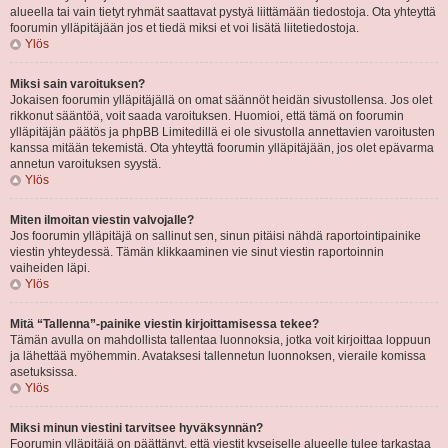
alueella tai vain tietyt ryhmät saattavat pystyä liittämään tiedostoja. Ota yhteyttä
foorumin ylläpitäjään jos et tiedä miksi et voi lisätä liitetiedostoja.
Ylös
Miksi sain varoituksen?
Jokaisen foorumin ylläpitäjällä on omat säännöt heidän sivustollensa. Jos olet
rikkonut sääntöä, voit saada varoituksen. Huomioi, että tämä on foorumin
ylläpitäjän päätös ja phpBB Limitedillä ei ole sivustolla annettavien varoitusten
kanssa mitään tekemistä. Ota yhteyttä foorumin ylläpitäjään, jos olet epävarma
annetun varoituksen syystä.
Ylös
Miten ilmoitan viestin valvojalle?
Jos foorumin ylläpitäjä on sallinut sen, sinun pitäisi nähdä raportointipainike
viestin yhteydessä. Tämän klikkaaminen vie sinut viestin raportoinnin
vaiheiden läpi.
Ylös
Mitä “Tallenna”-painike viestin kirjoittamisessa tekee?
Tämän avulla on mahdollista tallentaa luonnoksia, jotka voit kirjoittaa loppuun
ja lähettää myöhemmin. Avataksesi tallennetun luonnoksen, vieraile komissa
asetuksissa.
Ylös
Miksi minun viestini tarvitsee hyväksynnän?
Foorumin ylläpitäjä on päättänyt, että viestit kyseiselle alueelle tulee tarkastaa