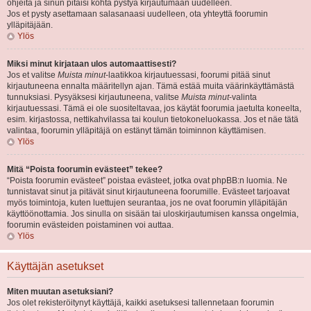
ohjeita ja sinun pitäisi kohta pystyä kirjautumaan uudelleen.
Jos et pysty asettamaan salasanaasi uudelleen, ota yhteyttä foorumin
ylläpitäjään.
Ylös
Miksi minut kirjataan ulos automaattisesti?
Jos et valitse
Muista minut
-laatikkoa kirjautuessasi, foorumi pitää sinut
kirjautuneena ennalta määritellyn ajan. Tämä estää muita väärinkäyttämästä
tunnuksiasi. Pysyäksesi kirjautuneena, valitse
Muista minut
-valinta
kirjautuessasi. Tämä ei ole suositeltavaa, jos käytät foorumia jaetulta koneelta,
esim. kirjastossa, nettikahvilassa tai koulun tietokoneluokassa. Jos et näe tätä
valintaa, foorumin ylläpitäjä on estänyt tämän toiminnon käyttämisen.
Ylös
Mitä “Poista foorumin evästeet” tekee?
“Poista foorumin evästeet” poistaa evästeet, jotka ovat phpBB:n luomia. Ne
tunnistavat sinut ja pitävät sinut kirjautuneena foorumille. Evästeet tarjoavat
myös toimintoja, kuten luettujen seurantaa, jos ne ovat foorumin ylläpitäjän
käyttöönottamia. Jos sinulla on sisään tai uloskirjautumisen kanssa ongelmia,
foorumin evästeiden poistaminen voi auttaa.
Ylös
Käyttäjän asetukset
Miten muutan asetuksiani?
Jos olet rekisteröitynyt käyttäjä, kaikki asetuksesi tallennetaan foorumin