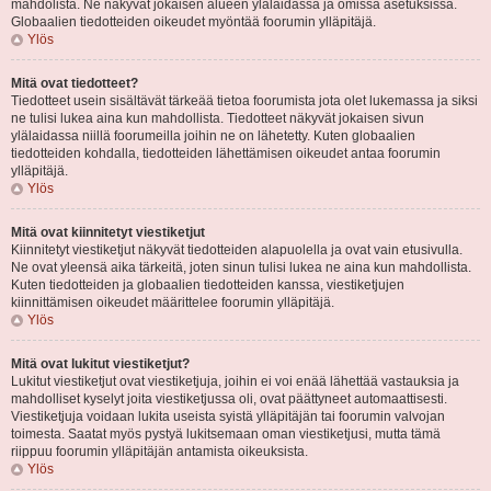
mahdolista. Ne näkyvät jokaisen alueen ylälaidassa ja omissa asetuksissa.
Globaalien tiedotteiden oikeudet myöntää foorumin ylläpitäjä.
Ylös
Mitä ovat tiedotteet?
Tiedotteet usein sisältävät tärkeää tietoa foorumista jota olet lukemassa ja siksi
ne tulisi lukea aina kun mahdollista. Tiedotteet näkyvät jokaisen sivun
ylälaidassa niillä foorumeilla joihin ne on lähetetty. Kuten globaalien
tiedotteiden kohdalla, tiedotteiden lähettämisen oikeudet antaa foorumin
ylläpitäjä.
Ylös
Mitä ovat kiinnitetyt viestiketjut
Kiinnitetyt viestiketjut näkyvät tiedotteiden alapuolella ja ovat vain etusivulla.
Ne ovat yleensä aika tärkeitä, joten sinun tulisi lukea ne aina kun mahdollista.
Kuten tiedotteiden ja globaalien tiedotteiden kanssa, viestiketjujen
kiinnittämisen oikeudet määrittelee foorumin ylläpitäjä.
Ylös
Mitä ovat lukitut viestiketjut?
Lukitut viestiketjut ovat viestiketjuja, joihin ei voi enää lähettää vastauksia ja
mahdolliset kyselyt joita viestiketjussa oli, ovat päättyneet automaattisesti.
Viestiketjuja voidaan lukita useista syistä ylläpitäjän tai foorumin valvojan
toimesta. Saatat myös pystyä lukitsemaan oman viestiketjusi, mutta tämä
riippuu foorumin ylläpitäjän antamista oikeuksista.
Ylös