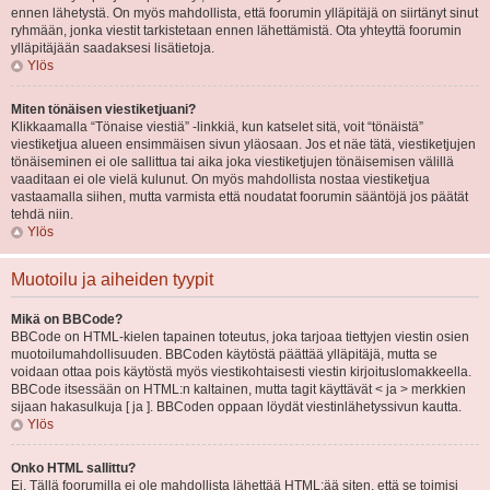
ennen lähetystä. On myös mahdollista, että foorumin ylläpitäjä on siirtänyt sinut
ryhmään, jonka viestit tarkistetaan ennen lähettämistä. Ota yhteyttä foorumin
ylläpitäjään saadaksesi lisätietoja.
Ylös
Miten tönäisen viestiketjuani?
Klikkaamalla “Tönaise viestiä” -linkkiä, kun katselet sitä, voit “tönäistä”
viestiketjua alueen ensimmäisen sivun yläosaan. Jos et näe tätä, viestiketjujen
tönäiseminen ei ole sallittua tai aika joka viestiketjujen tönäisemisen välillä
vaaditaan ei ole vielä kulunut. On myös mahdollista nostaa viestiketjua
vastaamalla siihen, mutta varmista että noudatat foorumin sääntöjä jos päätät
tehdä niin.
Ylös
Muotoilu ja aiheiden tyypit
Mikä on BBCode?
BBCode on HTML-kielen tapainen toteutus, joka tarjoaa tiettyjen viestin osien
muotoilumahdollisuuden. BBCoden käytöstä päättää ylläpitäjä, mutta se
voidaan ottaa pois käytöstä myös viestikohtaisesti viestin kirjoituslomakkeella.
BBCode itsessään on HTML:n kaltainen, mutta tagit käyttävät < ja > merkkien
sijaan hakasulkuja [ ja ]. BBCoden oppaan löydät viestinlähetyssivun kautta.
Ylös
Onko HTML sallittu?
Ei. Tällä foorumilla ei ole mahdollista lähettää HTML:ää siten, että se toimisi