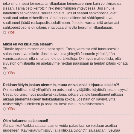
joko sinun itsesi toimesta tai ylläpitäjän toimesta ennen kuin voit kirjautua
sisään. Tämä tieto kerrottiin rekisteröitymisen yhteydessä. Jos sinulle
lähetettiin sähköpostia, seuraa ohjeita. Jos et saanut sähköpostia, olet
saattanut antaa virheellisen sähköpostiosoitteen tai sähköpostit ovat
saattaneet jäädä roskapostisuodattimeen. Jos olet varma, että antamasi
sähköpostiosoite oli oikein, yritä ottaa yhteyttä foorumin ylläpitäjään.
Ylös
Miksi en voi kirjautua sisään?
Tämän tapahtumiseen on useita syitä. Ensin, varmista että tunnuksesi ja
salasanasi ovat oikein. Jos ne ovat, ota yhteyttä foorumin ylläpitäjään
varmistaaksesi, että sinulla ei ole porttikieltoja. On myös mahdollista, että
sivuston omistajalla on asetusvirhe heidän päässään ja heidän pitäisi korjata
se.
Ylös
Rekisteröidyin joskus aiemmin, mutta en voi enää kirjautua sisään?!
On mahdollista, että ylläpitäjä on poistanut käyttäjätilisi käytöstä jostain syystä.
Useat foorumit myös poistavat käyttäjiä, jotka eivät ole kirjoittaneet pitkään
aikaan pienentääkseen tietokantansa kokoa. Jos näin on käynyt, yritä
rekisteröityä uudelleen ja osallistu keskusteluun aktiivisemmin.
Ylös
Olen hukannut salasanani!
Älä panikoi! Vaikka salasanaasi ei voida palauttaa, se voidaan asettaa
uudelleen. Käy kirjautumissivulla ja klikkaa
Unohdin salasanani
. Seuraa