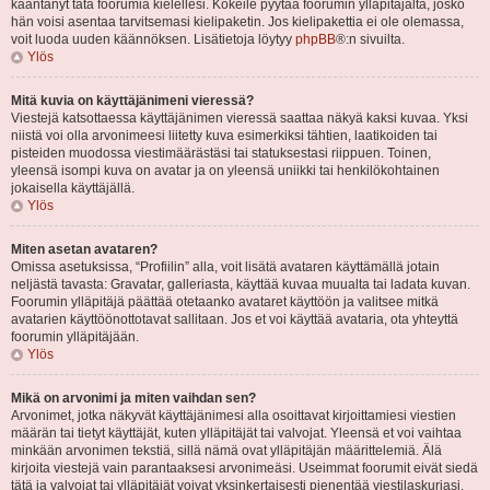
kääntänyt tätä foorumia kielellesi. Kokeile pyytää foorumin ylläpitäjältä, josko
hän voisi asentaa tarvitsemasi kielipaketin. Jos kielipakettia ei ole olemassa,
voit luoda uuden käännöksen. Lisätietoja löytyy
phpBB
®:n sivuilta.
Ylös
Mitä kuvia on käyttäjänimeni vieressä?
Viestejä katsottaessa käyttäjänimen vieressä saattaa näkyä kaksi kuvaa. Yksi
niistä voi olla arvonimeesi liitetty kuva esimerkiksi tähtien, laatikoiden tai
pisteiden muodossa viestimäärästäsi tai statuksestasi riippuen. Toinen,
yleensä isompi kuva on avatar ja on yleensä uniikki tai henkilökohtainen
jokaisella käyttäjällä.
Ylös
Miten asetan avataren?
Omissa asetuksissa, “Profiilin” alla, voit lisätä avataren käyttämällä jotain
neljästä tavasta: Gravatar, galleriasta, käyttää kuvaa muualta tai ladata kuvan.
Foorumin ylläpitäjä päättää otetaanko avataret käyttöön ja valitsee mitkä
avatarien käyttöönottotavat sallitaan. Jos et voi käyttää avataria, ota yhteyttä
foorumin ylläpitäjään.
Ylös
Mikä on arvonimi ja miten vaihdan sen?
Arvonimet, jotka näkyvät käyttäjänimesi alla osoittavat kirjoittamiesi viestien
määrän tai tietyt käyttäjät, kuten ylläpitäjät tai valvojat. Yleensä et voi vaihtaa
minkään arvonimen tekstiä, sillä nämä ovat ylläpitäjän määrittelemiä. Älä
kirjoita viestejä vain parantaaksesi arvonimeäsi. Useimmat foorumit eivät siedä
tätä ja valvojat tai ylläpitäjät voivat yksinkertaisesti pienentää viestilaskuriasi.