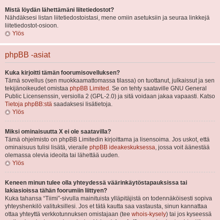
Mistä löydän lähettämäni liitetiedostot?
Nähdäksesi listan liitetiedostoistasi, mene omiin asetuksiin ja seuraa linkkejä
liitetiedostot-osioon.
Ylös
phpBB -asiat
Kuka kirjoitti tämän foorumisovelluksen?
Tämä sovellus (sen muokkaamattomassa tilassa) on tuottanut, julkaissut ja sen
tekijänoikeudet omistaa
phpBB Limited
. Se on tehty saataville GNU General
Public Licensenssin, versiolla 2 (GPL-2.0) ja sitä voidaan jakaa vapaasti. Katso
Tietoja phpBB:stä
saadaksesi lisätietoja.
Ylös
Miksi ominaisuutta X ei ole saatavilla?
Tämä ohjelmisto on phpBB Limitedin kirjoittama ja lisensoima. Jos uskot, että
ominaisuus tulisi lisätä, vieraile
phpBB ideakeskuksessa
, jossa voit äänestää
olemassa olevia ideoita tai lähettää uuden.
Ylös
Keneen minun tulee olla yhteydessä väärinkäytöstapauksissa tai
lakiasioissa tähän foorumiin liittyen?
Kuka tahansa “Tiimi”-sivulla mainituista ylläpitäjistä on todennäköisesti sopiva
yhteyshenkilö valituksillesi. Jos et tätä kautta saa vastausta, sinun kannattaa
ottaa yhteyttä verkkotunnuksen omistajaan (tee
whois-kysely
) tai jos kyseessä