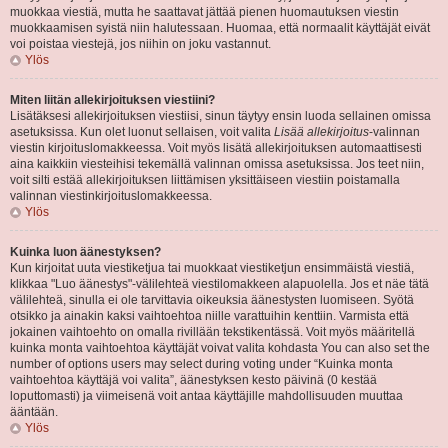
muokkaa viestiä, mutta he saattavat jättää pienen huomautuksen viestin
muokkaamisen syistä niin halutessaan. Huomaa, että normaalit käyttäjät eivät
voi poistaa viestejä, jos niihin on joku vastannut.
Ylös
Miten liitän allekirjoituksen viestiini?
Lisätäksesi allekirjoituksen viestiisi, sinun täytyy ensin luoda sellainen omissa
asetuksissa. Kun olet luonut sellaisen, voit valita
Lisää allekirjoitus
-valinnan
viestin kirjoituslomakkeessa. Voit myös lisätä allekirjoituksen automaattisesti
aina kaikkiin viesteihisi tekemällä valinnan omissa asetuksissa. Jos teet niin,
voit silti estää allekirjoituksen liittämisen yksittäiseen viestiin poistamalla
valinnan viestinkirjoituslomakkeessa.
Ylös
Kuinka luon äänestyksen?
Kun kirjoitat uuta viestiketjua tai muokkaat viestiketjun ensimmäistä viestiä,
klikkaa "Luo äänestys"-välilehteä viestilomakkeen alapuolella. Jos et näe tätä
välilehteä, sinulla ei ole tarvittavia oikeuksia äänestysten luomiseen. Syötä
otsikko ja ainakin kaksi vaihtoehtoa niille varattuihin kenttiin. Varmista että
jokainen vaihtoehto on omalla rivillään tekstikentässä. Voit myös määritellä
kuinka monta vaihtoehtoa käyttäjät voivat valita kohdasta You can also set the
number of options users may select during voting under “Kuinka monta
vaihtoehtoa käyttäjä voi valita”, äänestyksen kesto päivinä (0 kestää
loputtomasti) ja viimeisenä voit antaa käyttäjille mahdollisuuden muuttaa
ääntään.
Ylös