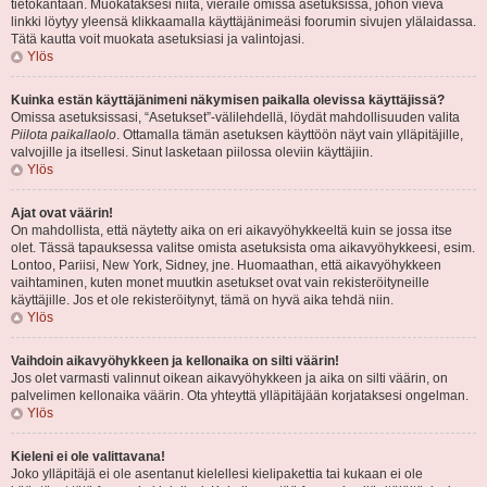
tietokantaan. Muokataksesi niitä, vieraile omissa asetuksissa, johon vievä
linkki löytyy yleensä klikkaamalla käyttäjänimeäsi foorumin sivujen ylälaidassa.
Tätä kautta voit muokata asetuksiasi ja valintojasi.
Ylös
Kuinka estän käyttäjänimeni näkymisen paikalla olevissa käyttäjissä?
Omissa asetuksissasi, “Asetukset”-välilehdellä, löydät mahdollisuuden valita
Piilota paikallaolo
. Ottamalla tämän asetuksen käyttöön näyt vain ylläpitäjille,
valvojille ja itsellesi. Sinut lasketaan piilossa oleviin käyttäjiin.
Ylös
Ajat ovat väärin!
On mahdollista, että näytetty aika on eri aikavyöhykkeeltä kuin se jossa itse
olet. Tässä tapauksessa valitse omista asetuksista oma aikavyöhykkeesi, esim.
Lontoo, Pariisi, New York, Sidney, jne. Huomaathan, että aikavyöhykkeen
vaihtaminen, kuten monet muutkin asetukset ovat vain rekisteröityneille
käyttäjille. Jos et ole rekisteröitynyt, tämä on hyvä aika tehdä niin.
Ylös
Vaihdoin aikavyöhykkeen ja kellonaika on silti väärin!
Jos olet varmasti valinnut oikean aikavyöhykkeen ja aika on silti väärin, on
palvelimen kellonaika väärin. Ota yhteyttä ylläpitäjään korjataksesi ongelman.
Ylös
Kieleni ei ole valittavana!
Joko ylläpitäjä ei ole asentanut kielellesi kielipakettia tai kukaan ei ole