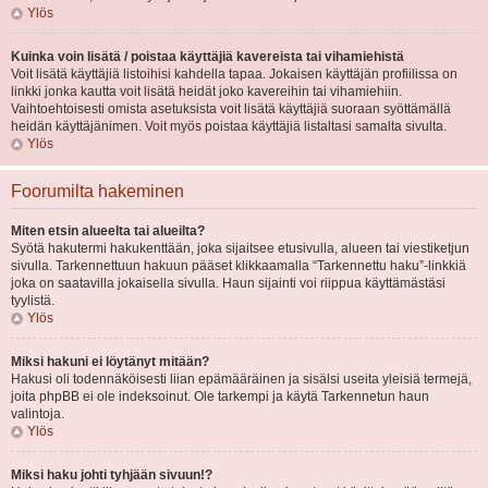
Ylös
Kuinka voin lisätä / poistaa käyttäjiä kavereista tai vihamiehistä
Voit lisätä käyttäjiä listoihisi kahdella tapaa. Jokaisen käyttäjän profiilissa on
linkki jonka kautta voit lisätä heidät joko kavereihin tai vihamiehiin.
Vaihtoehtoisesti omista asetuksista voit lisätä käyttäjiä suoraan syöttämällä
heidän käyttäjänimen. Voit myös poistaa käyttäjiä listaltasi samalta sivulta.
Ylös
Foorumilta hakeminen
Miten etsin alueelta tai alueilta?
Syötä hakutermi hakukenttään, joka sijaitsee etusivulla, alueen tai viestiketjun
sivulla. Tarkennettuun hakuun pääset klikkaamalla “Tarkennettu haku”-linkkiä
joka on saatavilla jokaisella sivulla. Haun sijainti voi riippua käyttämästäsi
tyylistä.
Ylös
Miksi hakuni ei löytänyt mitään?
Hakusi oli todennäköisesti liian epämääräinen ja sisälsi useita yleisiä termejä,
joita phpBB ei ole indeksoinut. Ole tarkempi ja käytä Tarkennetun haun
valintoja.
Ylös
Miksi haku johti tyhjään sivuun!?