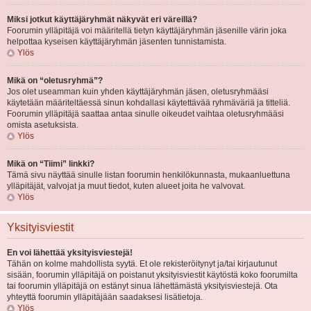
Miksi jotkut käyttäjäryhmät näkyvät eri väreillä?
Foorumin ylläpitäjä voi määritellä tietyn käyttäjäryhmän jäsenille värin joka
helpottaa kyseisen käyttäjäryhmän jäsenten tunnistamista.
Ylös
Mikä on “oletusryhmä”?
Jos olet useamman kuin yhden käyttäjäryhmän jäsen, oletusryhmääsi
käytetään määriteltäessä sinun kohdallasi käytettävää ryhmäväriä ja titteliä.
Foorumin ylläpitäjä saattaa antaa sinulle oikeudet vaihtaa oletusryhmääsi
omista asetuksista.
Ylös
Mikä on “Tiimi” linkki?
Tämä sivu näyttää sinulle listan foorumin henkilökunnasta, mukaanluettuna
ylläpitäjät, valvojat ja muut tiedot, kuten alueet joita he valvovat.
Ylös
Yksityisviestit
En voi lähettää yksityisviestejä!
Tähän on kolme mahdollista syytä. Et ole rekisteröitynyt ja/tai kirjautunut
sisään, foorumin ylläpitäjä on poistanut yksityisviestit käytöstä koko foorumilta
tai foorumin ylläpitäjä on estänyt sinua lähettämästä yksityisviestejä. Ota
yhteyttä foorumin ylläpitäjään saadaksesi lisätietoja.
Ylös