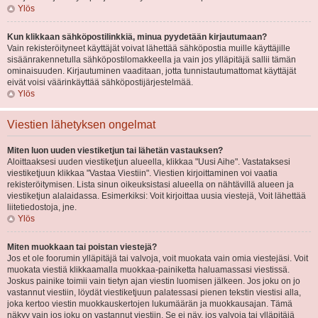
Ylös
Kun klikkaan sähköpostilinkkiä, minua pyydetään kirjautumaan?
Vain rekisteröityneet käyttäjät voivat lähettää sähköpostia muille käyttäjille
sisäänrakennetulla sähköpostilomakkeella ja vain jos ylläpitäjä sallii tämän
ominaisuuden. Kirjautuminen vaaditaan, jotta tunnistautumattomat käyttäjät
eivät voisi väärinkäyttää sähköpostijärjestelmää.
Ylös
Viestien lähetyksen ongelmat
Miten luon uuden viestiketjun tai lähetän vastauksen?
Aloittaaksesi uuden viestiketjun alueella, klikkaa "Uusi Aihe". Vastataksesi
viestiketjuun klikkaa "Vastaa Viestiin". Viestien kirjoittaminen voi vaatia
rekisteröitymisen. Lista sinun oikeuksistasi alueella on nähtävillä alueen ja
viestiketjun alalaidassa. Esimerkiksi: Voit kirjoittaa uusia viestejä, Voit lähettää
liitetiedostoja, jne.
Ylös
Miten muokkaan tai poistan viestejä?
Jos et ole foorumin ylläpitäjä tai valvoja, voit muokata vain omia viestejäsi. Voit
muokata viestiä klikkaamalla muokkaa-painiketta haluamassasi viestissä.
Joskus painike toimii vain tietyn ajan viestin luomisen jälkeen. Jos joku on jo
vastannut viestiin, löydät viestiketjuun palatessasi pienen tekstin viestisi alla,
joka kertoo viestin muokkauskertojen lukumäärän ja muokkausajan. Tämä
näkyy vain jos joku on vastannut viestiin. Se ei näy, jos valvoja tai ylläpitäjä