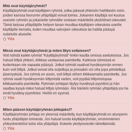
Mitä ovat käyttäjäryhmät?
Käyttäjäryhmät ovat käyttäjien ryhmiä, jotka jakavat yhteisön hallittaviin osiin,
joiden kanssa foorumin ylläpitäjät voivat toimia. Jokainen käyttäjä voi kuulua
useisiin ryhmiin ja jokaiselle ryhmälle voidaan määritellä yksilölliset oikeudet.
Tämä tarjoaa ylläpitäjille helpon tavan muuttaa käyttäjien oikeuksia useille
käyttäjille kerralla, kuten muuttaa valvojien oikeuksia tai hallita pääsyä
suljetulle alueelle.
Ylös
Missä ovat käyttäjäryhmät ja miten liityn sellaiseen?
Voit nähdä kaikki ryhmät “Käyttäjäryhmät”-linkin kautta omissa asetuksissa. Jos
haluat liittyä yhteen, klikkaa vastaavaa painiketta. Kaikissa ryhmissä ei
kuitenkaan ole vapaata pääsyä. Jotkut ryhmät vaativat hyväksynnän ennen
kuin voit liittyä. Jotkut voivat olla suljettuja ja joissakin voi olla jopa piilotettuja
jäsenyyksiä. Jos ryhmä on avoin, voit liittyä siihen klikkaamalla painiketta. Jos
ryhmä vaatii hyväksynnän liittymistä varten, voit pyytää liittymislupaa
klikkaamalla painiketta. Ryhmän johtajan täytyy hyväksyä pyyntösi ja hän
saattaa kysyä miksi haluat liittyä ryhmään. Älä häiriköi ryhmän ylläpitäjiä jos he
eivät hyväksy pyyntöäsi. Heillä on syynsä.
Ylös
Miten pääsen käyttäjäryhmän johtajaksi?
Käyttäjäryhmän johtaja on yleensä määritelty, kun käyttäjäryhmät on alunperin
luotu ylläpitäjän toimesta. Jos haluat luoda käyttäjäryhmän, ensimmäinen
yhteyshenkilösi tulisi olla ylläpitäjä. Kokeile yksityisviestin lähettämistä.
Ylös