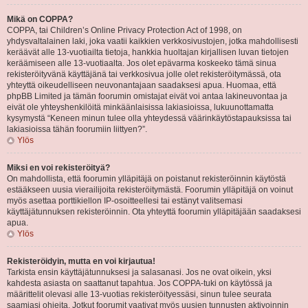
Mikä on COPPA?
COPPA, tai Children’s Online Privacy Protection Act of 1998, on
yhdysvaltalainen laki, joka vaatii kaikkien verkkosivustojen, jotka mahdollisesti
keräävät alle 13-vuotiailta tietoja, hankkia huoltajan kirjallisen luvan tietojen
keräämiseen alle 13-vuotiaalta. Jos olet epävarma koskeeko tämä sinua
rekisteröityvänä käyttäjänä tai verkkosivua jolle olet rekisteröitymässä, ota
yhteyttä oikeudelliseen neuvonantajaan saadaksesi apua. Huomaa, että
phpBB Limited ja tämän foorumin omistajat eivät voi antaa lakineuvontaa ja
eivät ole yhteyshenkilöitä minkäänlaisissa lakiasioissa, lukuunottamatta
kysymystä “Keneen minun tulee olla yhteydessä väärinkäytöstapauksissa tai
lakiasioissa tähän foorumiin liittyen?”.
Ylös
Miksi en voi rekisteröityä?
On mahdollista, että foorumin ylläpitäjä on poistanut rekisteröinnin käytöstä
estääkseen uusia vierailijoita rekisteröitymästä. Foorumin ylläpitäjä on voinut
myös asettaa porttikiellon IP-osoitteellesi tai estänyt valitsemasi
käyttäjätunnuksen rekisteröinnin. Ota yhteyttä foorumin ylläpitäjään saadaksesi
apua.
Ylös
Rekisteröidyin, mutta en voi kirjautua!
Tarkista ensin käyttäjätunnuksesi ja salasanasi. Jos ne ovat oikein, yksi
kahdesta asiasta on saattanut tapahtua. Jos COPPA-tuki on käytössä ja
määrittelit olevasi alle 13-vuotias rekisteröityessäsi, sinun tulee seurata
saamiasi ohjeita. Jotkut foorumit vaativat myös uusien tunnusten aktivoinnin