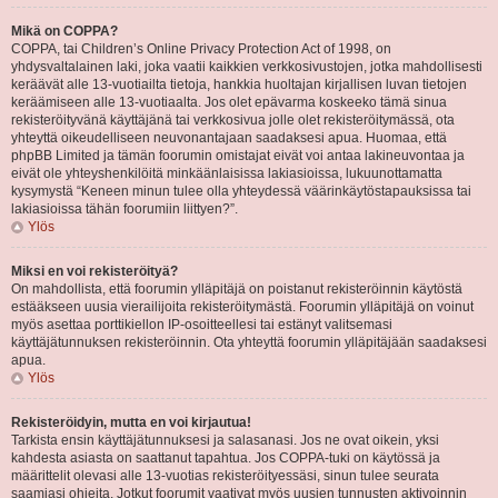
Mikä on COPPA?
COPPA, tai Children’s Online Privacy Protection Act of 1998, on
yhdysvaltalainen laki, joka vaatii kaikkien verkkosivustojen, jotka mahdollisesti
keräävät alle 13-vuotiailta tietoja, hankkia huoltajan kirjallisen luvan tietojen
keräämiseen alle 13-vuotiaalta. Jos olet epävarma koskeeko tämä sinua
rekisteröityvänä käyttäjänä tai verkkosivua jolle olet rekisteröitymässä, ota
yhteyttä oikeudelliseen neuvonantajaan saadaksesi apua. Huomaa, että
phpBB Limited ja tämän foorumin omistajat eivät voi antaa lakineuvontaa ja
eivät ole yhteyshenkilöitä minkäänlaisissa lakiasioissa, lukuunottamatta
kysymystä “Keneen minun tulee olla yhteydessä väärinkäytöstapauksissa tai
lakiasioissa tähän foorumiin liittyen?”.
Ylös
Miksi en voi rekisteröityä?
On mahdollista, että foorumin ylläpitäjä on poistanut rekisteröinnin käytöstä
estääkseen uusia vierailijoita rekisteröitymästä. Foorumin ylläpitäjä on voinut
myös asettaa porttikiellon IP-osoitteellesi tai estänyt valitsemasi
käyttäjätunnuksen rekisteröinnin. Ota yhteyttä foorumin ylläpitäjään saadaksesi
apua.
Ylös
Rekisteröidyin, mutta en voi kirjautua!
Tarkista ensin käyttäjätunnuksesi ja salasanasi. Jos ne ovat oikein, yksi
kahdesta asiasta on saattanut tapahtua. Jos COPPA-tuki on käytössä ja
määrittelit olevasi alle 13-vuotias rekisteröityessäsi, sinun tulee seurata
saamiasi ohjeita. Jotkut foorumit vaativat myös uusien tunnusten aktivoinnin