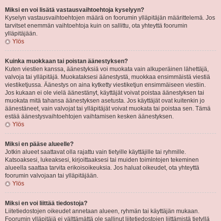
Miksi en voi lisätä vastausvaihtoehtoja kyselyyn?
Kyselyn vastausvaihtoehtojen määrä on foorumin ylläpitäjän määrittelemä. Jos
tarvitset enemmän vaihtoehtoja kuin on sallittu, ota yhteyttä foorumin
ylläpitäjään.
Ylös
Kuinka muokkaan tai poistan äänestyksen?
Kuten viestien kanssa, äänestyksiä voi muokata vain alkuperäinen lähettäjä,
valvoja tai ylläpitäjä. Muokataksesi äänestystä, muokkaa ensimmäistä viestiä
viestiketjussa. Äänestys on aina kytketty viestiketjun ensimmäiseen viestiin.
Jos kukaan ei ole vielä äänestänyt, käyttäjät voivat poistaa äänestyksen tai
muokata mitä tahansa äänestyksen asetusta. Jos käyttäjät ovat kuitenkin jo
äänestäneet, vain valvojat tai ylläpitäjät voivat muokata tai poistaa sen. Tämä
estää äänestysvaihtoehtojen vaihtamisen kesken äänestyksen.
Ylös
Miksi en pääse alueelle?
Jotkin alueet saattavat olla rajattu vain tietyille käyttäjille tai ryhmille.
Katsoaksesi, lukeaksesi, kirjoittaaksesi tai muiden toimintojen tekeminen
alueella saattaa tarvita erikoisoikeuksia. Jos haluat oikeudet, ota yhteyttä
foorumin valvojaan tai ylläpitäjään.
Ylös
Miksi en voi liittää tiedostoja?
Liitetiedostojen oikeudet annetaan alueen, ryhmän tai käyttäjän mukaan.
Foorumin ylläpitäjä ei välttämättä ole sallinut liitetiedostojen liittämistä tietyllä