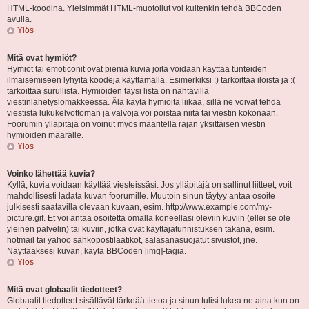
HTML-koodina. Yleisimmät HTML-muotoilut voi kuitenkin tehdä BBCoden
avulla.
Ylös
Mitä ovat hymiöt?
Hymiöt tai emoticonit ovat pieniä kuvia joita voidaan käyttää tunteiden
ilmaisemiseen lyhyitä koodeja käyttämällä. Esimerkiksi :) tarkoittaa iloista ja :(
tarkoittaa surullista. Hymiöiden täysi lista on nähtävillä
viestinlähetyslomakkeessa. Älä käytä hymiöitä liikaa, sillä ne voivat tehdä
viestistä lukukelvottoman ja valvoja voi poistaa niitä tai viestin kokonaan.
Foorumin ylläpitäjä on voinut myös määritellä rajan yksittäisen viestin
hymiöiden määrälle.
Ylös
Voinko lähettää kuvia?
Kyllä, kuvia voidaan käyttää viesteissäsi. Jos ylläpitäjä on sallinut liitteet, voit
mahdollisesti ladata kuvan foorumille. Muutoin sinun täytyy antaa osoite
julkisesti saatavilla olevaan kuvaan, esim. http://www.example.com/my-
picture.gif. Et voi antaa osoitetta omalla koneellasi oleviin kuviin (ellei se ole
yleinen palvelin) tai kuviin, jotka ovat käyttäjätunnistuksen takana, esim.
hotmail tai yahoo sähköpostilaatikot, salasanasuojatut sivustot, jne.
Näyttääksesi kuvan, käytä BBCoden [img]-tagia.
Ylös
Mitä ovat globaalit tiedotteet?
Globaalit tiedotteet sisältävät tärkeää tietoa ja sinun tulisi lukea ne aina kun on