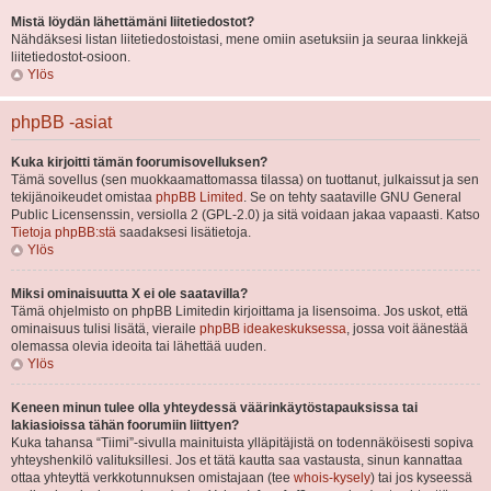
Mistä löydän lähettämäni liitetiedostot?
Nähdäksesi listan liitetiedostoistasi, mene omiin asetuksiin ja seuraa linkkejä
liitetiedostot-osioon.
Ylös
phpBB -asiat
Kuka kirjoitti tämän foorumisovelluksen?
Tämä sovellus (sen muokkaamattomassa tilassa) on tuottanut, julkaissut ja sen
tekijänoikeudet omistaa
phpBB Limited
. Se on tehty saataville GNU General
Public Licensenssin, versiolla 2 (GPL-2.0) ja sitä voidaan jakaa vapaasti. Katso
Tietoja phpBB:stä
saadaksesi lisätietoja.
Ylös
Miksi ominaisuutta X ei ole saatavilla?
Tämä ohjelmisto on phpBB Limitedin kirjoittama ja lisensoima. Jos uskot, että
ominaisuus tulisi lisätä, vieraile
phpBB ideakeskuksessa
, jossa voit äänestää
olemassa olevia ideoita tai lähettää uuden.
Ylös
Keneen minun tulee olla yhteydessä väärinkäytöstapauksissa tai
lakiasioissa tähän foorumiin liittyen?
Kuka tahansa “Tiimi”-sivulla mainituista ylläpitäjistä on todennäköisesti sopiva
yhteyshenkilö valituksillesi. Jos et tätä kautta saa vastausta, sinun kannattaa
ottaa yhteyttä verkkotunnuksen omistajaan (tee
whois-kysely
) tai jos kyseessä