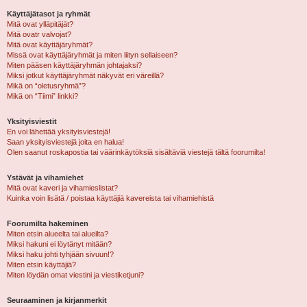
Käyttäjätasot ja ryhmät
Mitä ovat ylläpitäjät?
Mitä ovatr valvojat?
Mitä ovat käyttäjäryhmät?
Missä ovat käyttäjäryhmät ja miten liityn sellaiseen?
Miten pääsen käyttäjäryhmän johtajaksi?
Miksi jotkut käyttäjäryhmät näkyvät eri väreillä?
Mikä on “oletusryhmä”?
Mikä on “Tiimi” linkki?
Yksityisviestit
En voi lähettää yksityisviestejä!
Saan yksityisviestejä joita en halua!
Olen saanut roskapostia tai väärinkäytöksiä sisältäviä viestejä tältä foorumilta!
Ystävät ja vihamiehet
Mitä ovat kaveri ja vihamieslistat?
Kuinka voin lisätä / poistaa käyttäjiä kavereista tai vihamiehistä
Foorumilta hakeminen
Miten etsin alueelta tai alueilta?
Miksi hakuni ei löytänyt mitään?
Miksi haku johti tyhjään sivuun!?
Miten etsin käyttäjiä?
Miten löydän omat viestini ja viestiketjuni?
Seuraaminen ja kirjanmerkit