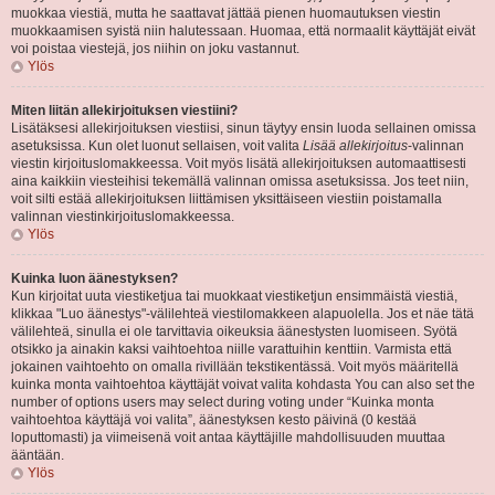
muokkaa viestiä, mutta he saattavat jättää pienen huomautuksen viestin
muokkaamisen syistä niin halutessaan. Huomaa, että normaalit käyttäjät eivät
voi poistaa viestejä, jos niihin on joku vastannut.
Ylös
Miten liitän allekirjoituksen viestiini?
Lisätäksesi allekirjoituksen viestiisi, sinun täytyy ensin luoda sellainen omissa
asetuksissa. Kun olet luonut sellaisen, voit valita
Lisää allekirjoitus
-valinnan
viestin kirjoituslomakkeessa. Voit myös lisätä allekirjoituksen automaattisesti
aina kaikkiin viesteihisi tekemällä valinnan omissa asetuksissa. Jos teet niin,
voit silti estää allekirjoituksen liittämisen yksittäiseen viestiin poistamalla
valinnan viestinkirjoituslomakkeessa.
Ylös
Kuinka luon äänestyksen?
Kun kirjoitat uuta viestiketjua tai muokkaat viestiketjun ensimmäistä viestiä,
klikkaa "Luo äänestys"-välilehteä viestilomakkeen alapuolella. Jos et näe tätä
välilehteä, sinulla ei ole tarvittavia oikeuksia äänestysten luomiseen. Syötä
otsikko ja ainakin kaksi vaihtoehtoa niille varattuihin kenttiin. Varmista että
jokainen vaihtoehto on omalla rivillään tekstikentässä. Voit myös määritellä
kuinka monta vaihtoehtoa käyttäjät voivat valita kohdasta You can also set the
number of options users may select during voting under “Kuinka monta
vaihtoehtoa käyttäjä voi valita”, äänestyksen kesto päivinä (0 kestää
loputtomasti) ja viimeisenä voit antaa käyttäjille mahdollisuuden muuttaa
ääntään.
Ylös