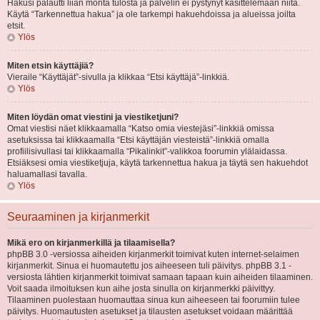
Hakusi palautti liian monta tulosta ja palvelin ei pystynyt käsittelemään niitä.
Käytä “Tarkennettua hakua” ja ole tarkempi hakuehdoissa ja alueissa joilta
etsit.
Ylös
Miten etsin käyttäjiä?
Vieraile “Käyttäjät”-sivulla ja klikkaa “Etsi käyttäjä”-linkkiä.
Ylös
Miten löydän omat viestini ja viestiketjuni?
Omat viestisi näet klikkaamalla “Katso omia viestejäsi”-linkkiä omissa
asetuksissa tai klikkaamalla “Etsi käyttäjän viesteistä”-linkkiä omalla
profiilisivullasi tai klikkaamalla “Pikalinkit”-valikkoa foorumin ylälaidassa.
Etsiäksesi omia viestiketjuja, käytä tarkennettua hakua ja täytä sen hakuehdot
haluamallasi tavalla.
Ylös
Seuraaminen ja kirjanmerkit
Mikä ero on kirjanmerkillä ja tilaamisella?
phpBB 3.0 -versiossa aiheiden kirjanmerkit toimivat kuten internet-selaimen
kirjanmerkit. Sinua ei huomautettu jos aiheeseen tuli päivitys. phpBB 3.1 -
versiosta lähtien kirjanmerkit toimivat samaan tapaan kuin aiheiden tilaaminen.
Voit saada ilmoituksen kun aihe josta sinulla on kirjanmerkki päivittyy.
Tilaaminen puolestaan huomauttaa sinua kun aiheeseen tai foorumiin tulee
päivitys. Huomautusten asetukset ja tilausten asetukset voidaan määrittää