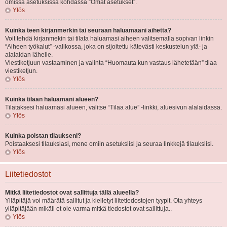
omissa asetuksissa kohdassa “Omat asetukset”.
Ylös
Kuinka teen kirjanmerkin tai seuraan haluamaani aihetta?
Voit tehdä kirjanmekin tai tilata haluamasi aiheen valitsemalla sopivan linkin
“Aiheen työkalut” -valikossa, joka on sijoitettu kätevästi keskustelun ylä- ja
alalaidan lähelle.
Viestiketjuun vastaaminen ja valinta “Huomauta kun vastaus lähetetään” tilaa
viestiketjun.
Ylös
Kuinka tilaan haluamani alueen?
Tilataksesi haluamasi alueen, valitse “Tilaa alue” -linkki, aluesivun alalaidassa.
Ylös
Kuinka poistan tilaukseni?
Poistaaksesi tilauksiasi, mene omiin asetuksiisi ja seuraa linkkejä tilauksiisi.
Ylös
Liitetiedostot
Mitkä liitetiedostot ovat sallittuja tällä alueella?
Ylläpitäjä voi määrätä sallitut ja kielletyt liitetiedostojen tyypit. Ota yhteys
ylläpitäjään mikäli et ole varma mitkä tiedostot ovat sallittuja..
Ylös