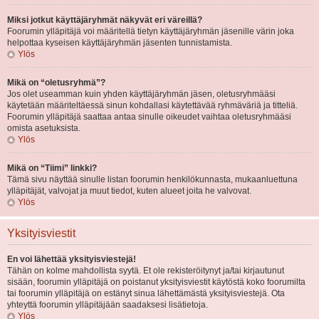
Miksi jotkut käyttäjäryhmät näkyvät eri väreillä?
Foorumin ylläpitäjä voi määritellä tietyn käyttäjäryhmän jäsenille värin joka
helpottaa kyseisen käyttäjäryhmän jäsenten tunnistamista.
Ylös
Mikä on “oletusryhmä”?
Jos olet useamman kuin yhden käyttäjäryhmän jäsen, oletusryhmääsi
käytetään määriteltäessä sinun kohdallasi käytettävää ryhmäväriä ja titteliä.
Foorumin ylläpitäjä saattaa antaa sinulle oikeudet vaihtaa oletusryhmääsi
omista asetuksista.
Ylös
Mikä on “Tiimi” linkki?
Tämä sivu näyttää sinulle listan foorumin henkilökunnasta, mukaanluettuna
ylläpitäjät, valvojat ja muut tiedot, kuten alueet joita he valvovat.
Ylös
Yksityisviestit
En voi lähettää yksityisviestejä!
Tähän on kolme mahdollista syytä. Et ole rekisteröitynyt ja/tai kirjautunut
sisään, foorumin ylläpitäjä on poistanut yksityisviestit käytöstä koko foorumilta
tai foorumin ylläpitäjä on estänyt sinua lähettämästä yksityisviestejä. Ota
yhteyttä foorumin ylläpitäjään saadaksesi lisätietoja.
Ylös