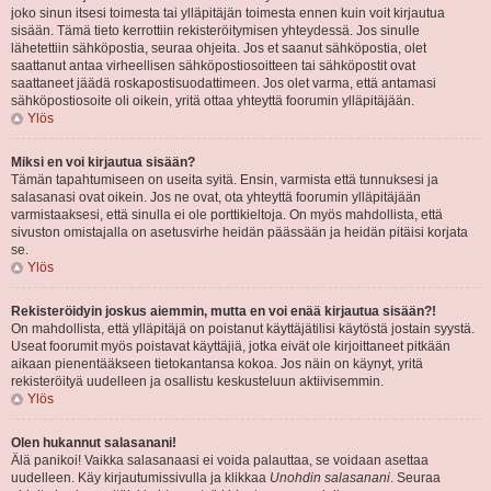
joko sinun itsesi toimesta tai ylläpitäjän toimesta ennen kuin voit kirjautua
sisään. Tämä tieto kerrottiin rekisteröitymisen yhteydessä. Jos sinulle
lähetettiin sähköpostia, seuraa ohjeita. Jos et saanut sähköpostia, olet
saattanut antaa virheellisen sähköpostiosoitteen tai sähköpostit ovat
saattaneet jäädä roskapostisuodattimeen. Jos olet varma, että antamasi
sähköpostiosoite oli oikein, yritä ottaa yhteyttä foorumin ylläpitäjään.
Ylös
Miksi en voi kirjautua sisään?
Tämän tapahtumiseen on useita syitä. Ensin, varmista että tunnuksesi ja
salasanasi ovat oikein. Jos ne ovat, ota yhteyttä foorumin ylläpitäjään
varmistaaksesi, että sinulla ei ole porttikieltoja. On myös mahdollista, että
sivuston omistajalla on asetusvirhe heidän päässään ja heidän pitäisi korjata
se.
Ylös
Rekisteröidyin joskus aiemmin, mutta en voi enää kirjautua sisään?!
On mahdollista, että ylläpitäjä on poistanut käyttäjätilisi käytöstä jostain syystä.
Useat foorumit myös poistavat käyttäjiä, jotka eivät ole kirjoittaneet pitkään
aikaan pienentääkseen tietokantansa kokoa. Jos näin on käynyt, yritä
rekisteröityä uudelleen ja osallistu keskusteluun aktiivisemmin.
Ylös
Olen hukannut salasanani!
Älä panikoi! Vaikka salasanaasi ei voida palauttaa, se voidaan asettaa
uudelleen. Käy kirjautumissivulla ja klikkaa
Unohdin salasanani
. Seuraa