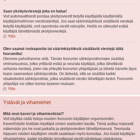
Saan yksityisviestejä joita en halua!
Voit automaattisesti poistaa yksityisviestit tietyltä käyttäjältä käyttämällä
käyttäjänhallinnan viestisääntöjä. Jos saat väärinkäytöksiä sisältäviä viestejä
tietyltä käyttäjältä, voit raportoida viestit valvojille. Heillä on oikeudet estää
käyttäjiä lähettämästä yksityisviestejä.
Ylös
Olen saanut roskapostia tai väärinkäytöksiä sisältäviä viestejä tältä
foorumilta!
Olemme pahoillamme siitä. Tämän foorumin sähköpostilomake sisältää
ominaisuuksia, jotka yrittävät estää ja seurata käyttäjiä, jotka lähettävät
sellaisia viestejä, joten ota yhteyttä foorumin ylläpitäjään ja lähetä hänelle täysi
kopio saamastasi sähköpostista. On tärkeää, että se sisältää kaikki
otsaketiedot sähköpostista, jotka sisältävät viestin lähettäjän tiedot. Foorumin
ylläpitäjä voi sitten toimia tarpeen mukaan.
Ylös
Ystävät ja vihamiehet
Mitä ovat kaveri ja vihamieslistat?
Voit käyttää näitä listoja muiden foorumin käyttäjien organisointiin.
Kaverilistalle lisätään käyttäjiä omien asetusten kautta. Tämä auttaa nopeasti
näkemään jos he ovat paikalla ja yksityisviestien lähettämisessä. Teemasta
riippuen näiden käyttäjien viestit saatetaan myös korostaa. Jos lisäät käyttäjän
vihamieheksi, kaikki käyttäjän kirjoittamat viestit piilotetaan oletuksena.