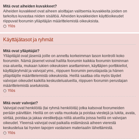
Mitä ovat aiheiden kuvakkeet?
Aiheiden kuvakkeet ovat aiheen aloittajan valitsemia kuvakkeita joiden on
tarkoitus kuvastaa niiden sisältöä. Aiheiden kuvakkeiden käyttöoikeudet
riippuvat foorumin ylläpitäjän määrittelemistä oikeuksista.
Ylös
Käyttäjätasot ja ryhmät
Mitä ovat ylläpitäjät?
Ylläpitäjät ovat jäseniä joille on annettu korkeimman tason kontrolli koko
foorumiin. Nämä jäsenet voivat hallita foorumin kaikkia foorumin toiminnan
osa-alueita, mukaan lukien oikeuksien asettaminen, käyttäjien porttikiellot,
käyttäjäryhmät ja valvojat yms., riippuen foorumin perustajasta ja hänen
ylläpitäjille määrittelemistä oikeuksista. Heillä saattaa olla myös täydet
valvojan oikeudet kaikilla keskustelualueilla, riippuen foorumin perustajan
määrittelemistä asetuksista.
Ylös
Mitä ovatr valvojat?
Valvojat ovat henkilöitä (tai ryhmä henkilöitä) jotka katsovat foorumeiden
perään päivittäin. Heillä on on valta muokata ja poistaa viestejä ja lukita, avata,
siirtää, poistaa ja jakaa viestiketjuja niillä alueilla joissa heillä on valvojan
oikeudet. Yleensä valvojat ovat paikalla estämässä aiheen vierestä
keskustelua tai hyvien tapojen vastaisen materiaalin lähettämistä.
Ylös