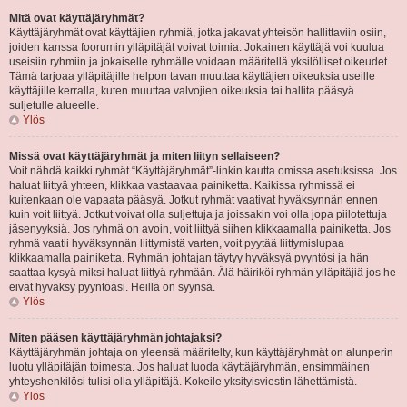
Mitä ovat käyttäjäryhmät?
Käyttäjäryhmät ovat käyttäjien ryhmiä, jotka jakavat yhteisön hallittaviin osiin,
joiden kanssa foorumin ylläpitäjät voivat toimia. Jokainen käyttäjä voi kuulua
useisiin ryhmiin ja jokaiselle ryhmälle voidaan määritellä yksilölliset oikeudet.
Tämä tarjoaa ylläpitäjille helpon tavan muuttaa käyttäjien oikeuksia useille
käyttäjille kerralla, kuten muuttaa valvojien oikeuksia tai hallita pääsyä
suljetulle alueelle.
Ylös
Missä ovat käyttäjäryhmät ja miten liityn sellaiseen?
Voit nähdä kaikki ryhmät “Käyttäjäryhmät”-linkin kautta omissa asetuksissa. Jos
haluat liittyä yhteen, klikkaa vastaavaa painiketta. Kaikissa ryhmissä ei
kuitenkaan ole vapaata pääsyä. Jotkut ryhmät vaativat hyväksynnän ennen
kuin voit liittyä. Jotkut voivat olla suljettuja ja joissakin voi olla jopa piilotettuja
jäsenyyksiä. Jos ryhmä on avoin, voit liittyä siihen klikkaamalla painiketta. Jos
ryhmä vaatii hyväksynnän liittymistä varten, voit pyytää liittymislupaa
klikkaamalla painiketta. Ryhmän johtajan täytyy hyväksyä pyyntösi ja hän
saattaa kysyä miksi haluat liittyä ryhmään. Älä häiriköi ryhmän ylläpitäjiä jos he
eivät hyväksy pyyntöäsi. Heillä on syynsä.
Ylös
Miten pääsen käyttäjäryhmän johtajaksi?
Käyttäjäryhmän johtaja on yleensä määritelty, kun käyttäjäryhmät on alunperin
luotu ylläpitäjän toimesta. Jos haluat luoda käyttäjäryhmän, ensimmäinen
yhteyshenkilösi tulisi olla ylläpitäjä. Kokeile yksityisviestin lähettämistä.
Ylös