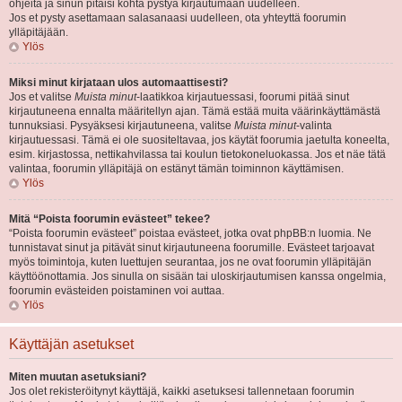
ohjeita ja sinun pitäisi kohta pystyä kirjautumaan uudelleen.
Jos et pysty asettamaan salasanaasi uudelleen, ota yhteyttä foorumin
ylläpitäjään.
Ylös
Miksi minut kirjataan ulos automaattisesti?
Jos et valitse
Muista minut
-laatikkoa kirjautuessasi, foorumi pitää sinut
kirjautuneena ennalta määritellyn ajan. Tämä estää muita väärinkäyttämästä
tunnuksiasi. Pysyäksesi kirjautuneena, valitse
Muista minut
-valinta
kirjautuessasi. Tämä ei ole suositeltavaa, jos käytät foorumia jaetulta koneelta,
esim. kirjastossa, nettikahvilassa tai koulun tietokoneluokassa. Jos et näe tätä
valintaa, foorumin ylläpitäjä on estänyt tämän toiminnon käyttämisen.
Ylös
Mitä “Poista foorumin evästeet” tekee?
“Poista foorumin evästeet” poistaa evästeet, jotka ovat phpBB:n luomia. Ne
tunnistavat sinut ja pitävät sinut kirjautuneena foorumille. Evästeet tarjoavat
myös toimintoja, kuten luettujen seurantaa, jos ne ovat foorumin ylläpitäjän
käyttöönottamia. Jos sinulla on sisään tai uloskirjautumisen kanssa ongelmia,
foorumin evästeiden poistaminen voi auttaa.
Ylös
Käyttäjän asetukset
Miten muutan asetuksiani?
Jos olet rekisteröitynyt käyttäjä, kaikki asetuksesi tallennetaan foorumin