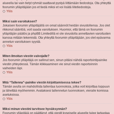
alueella tai vain tietyt ryhmät saattavat pystyä liittämään tiedostoja. Ota yhteyttä
foorumin ylläpitäjään jos et tiedä miksi et voi lisätä liitetiedostoja.
Ylös
Miksi sain varoituksen?
Jokaisen foorumin ylläpitäjällä on omat säännöt heidän sivustollensa. Jos olet
rikkonut sääntöä, voit saada varoituksen. Huomioi, että tämä on foorumin
ylläpitäjän päätös ja phpBB Limitedillä ei ole sivustolla annettavien varoitusten
kanssa mitään tekemistä. Ota yhteyttä foorumin ylläpitäjään, jos olet epävarma
annetun varoituksen syystä.
Ylös
Miten ilmoitan viestin valvojalle?
Jos foorumin ylläpitäjä on sallinut sen, sinun pitäisi nähdä raportointipainike
viestin yhteydessä. Tämän klikkaaminen vie sinut viestin raportoinnin
vaiheiden läpi.
Ylös
Mitä “Tallenna”-painike viestin kirjoittamisessa tekee?
Tämän avulla on mahdollista tallentaa luonnoksia, jotka voit kirjoittaa loppuun
ja lähettää myöhemmin. Avataksesi tallennetun luonnoksen, vieraile komissa
asetuksissa.
Ylös
Miksi minun viestini tarvitsee hyväksynnän?
Foorumin ylläpitäjä on päättänyt, että viestit kyseiselle alueelle tulee tarkastaa