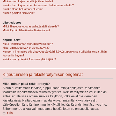
Mikä ero on kirjanmerkillä ja tilaamisella?
Kuinka teen kirjanmerkin tai seuraan haluamaani aihetta?
Kuinka tilaan haluamani alueen?
Kuinka poistan tilaukseni?
Liitetiedostot
Mitkä liitetiedostot ovat sallittuja tällä alueella?
Mistä löydän lähettämäni liitetiedostot?
phpBB -asiat
Kuka kirjoitti tämän foorumisovelluksen?
Miksi ominaisuutta X ei ole saatavilla?
Keneen minun tulee olla yhteydessä väärinkäytöstapauksissa tai lakiasioissa tähän
foorumiin liittyen?
Kuinka otan yhteyttä foorumin ylläpitäjään?
Kirjautumisen ja rekisteröitymisen ongelmat
Miksi minun pitää rekisteröityä?
Sinun ei välttämättä tarvitse, riippuu foorumin ylläpitäjästä, tarvitaanko
foorumilla kirjoittamiseen rekisteröitymistä. Rekisteröityminen voi kuitenkin
antaa sinulle lisää ominaisuuksia käyttöön, jotka eivät ole vieraiden
käytettävissä. Näitä ovat mm. avatar-kuvan määrittely, yksityisviestit,
sähköpostien lähettäminen muille käyttäjille, käyttäjäryhmien jäsenyys jne.
Siihen menee aikaa vain muutamia hetkiä, joten se on suositeltavaa.
Ylös