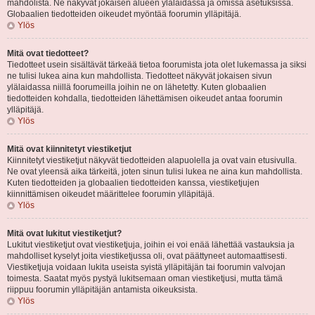
mahdolista. Ne näkyvät jokaisen alueen ylälaidassa ja omissa asetuksissa.
Globaalien tiedotteiden oikeudet myöntää foorumin ylläpitäjä.
Ylös
Mitä ovat tiedotteet?
Tiedotteet usein sisältävät tärkeää tietoa foorumista jota olet lukemassa ja siksi
ne tulisi lukea aina kun mahdollista. Tiedotteet näkyvät jokaisen sivun
ylälaidassa niillä foorumeilla joihin ne on lähetetty. Kuten globaalien
tiedotteiden kohdalla, tiedotteiden lähettämisen oikeudet antaa foorumin
ylläpitäjä.
Ylös
Mitä ovat kiinnitetyt viestiketjut
Kiinnitetyt viestiketjut näkyvät tiedotteiden alapuolella ja ovat vain etusivulla.
Ne ovat yleensä aika tärkeitä, joten sinun tulisi lukea ne aina kun mahdollista.
Kuten tiedotteiden ja globaalien tiedotteiden kanssa, viestiketjujen
kiinnittämisen oikeudet määrittelee foorumin ylläpitäjä.
Ylös
Mitä ovat lukitut viestiketjut?
Lukitut viestiketjut ovat viestiketjuja, joihin ei voi enää lähettää vastauksia ja
mahdolliset kyselyt joita viestiketjussa oli, ovat päättyneet automaattisesti.
Viestiketjuja voidaan lukita useista syistä ylläpitäjän tai foorumin valvojan
toimesta. Saatat myös pystyä lukitsemaan oman viestiketjusi, mutta tämä
riippuu foorumin ylläpitäjän antamista oikeuksista.
Ylös