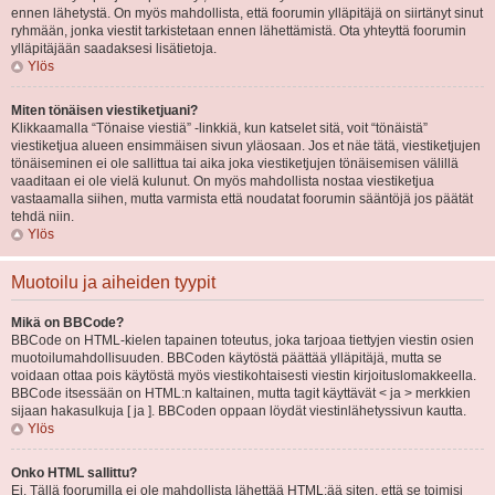
ennen lähetystä. On myös mahdollista, että foorumin ylläpitäjä on siirtänyt sinut
ryhmään, jonka viestit tarkistetaan ennen lähettämistä. Ota yhteyttä foorumin
ylläpitäjään saadaksesi lisätietoja.
Ylös
Miten tönäisen viestiketjuani?
Klikkaamalla “Tönaise viestiä” -linkkiä, kun katselet sitä, voit “tönäistä”
viestiketjua alueen ensimmäisen sivun yläosaan. Jos et näe tätä, viestiketjujen
tönäiseminen ei ole sallittua tai aika joka viestiketjujen tönäisemisen välillä
vaaditaan ei ole vielä kulunut. On myös mahdollista nostaa viestiketjua
vastaamalla siihen, mutta varmista että noudatat foorumin sääntöjä jos päätät
tehdä niin.
Ylös
Muotoilu ja aiheiden tyypit
Mikä on BBCode?
BBCode on HTML-kielen tapainen toteutus, joka tarjoaa tiettyjen viestin osien
muotoilumahdollisuuden. BBCoden käytöstä päättää ylläpitäjä, mutta se
voidaan ottaa pois käytöstä myös viestikohtaisesti viestin kirjoituslomakkeella.
BBCode itsessään on HTML:n kaltainen, mutta tagit käyttävät < ja > merkkien
sijaan hakasulkuja [ ja ]. BBCoden oppaan löydät viestinlähetyssivun kautta.
Ylös
Onko HTML sallittu?
Ei. Tällä foorumilla ei ole mahdollista lähettää HTML:ää siten, että se toimisi