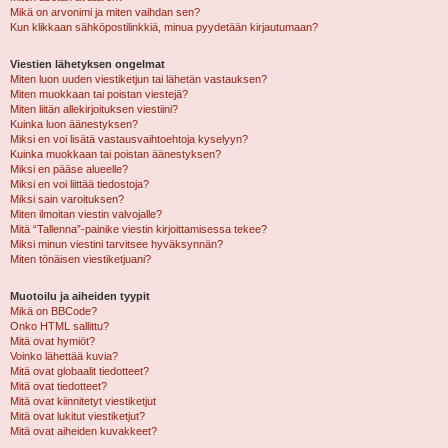
Mikä on arvonimi ja miten vaihdan sen?
Kun klikkaan sähköpostilinkkiä, minua pyydetään kirjautumaan?
Viestien lähetyksen ongelmat
Miten luon uuden viestiketjun tai lähetän vastauksen?
Miten muokkaan tai poistan viestejä?
Miten liitän allekirjoituksen viestiini?
Kuinka luon äänestyksen?
Miksi en voi lisätä vastausvaihtoehtoja kyselyyn?
Kuinka muokkaan tai poistan äänestyksen?
Miksi en pääse alueelle?
Miksi en voi liittää tiedostoja?
Miksi sain varoituksen?
Miten ilmoitan viestin valvojalle?
Mitä “Tallenna”-painike viestin kirjoittamisessa tekee?
Miksi minun viestini tarvitsee hyväksynnän?
Miten tönäisen viestiketjuani?
Muotoilu ja aiheiden tyypit
Mikä on BBCode?
Onko HTML sallittu?
Mitä ovat hymiöt?
Voinko lähettää kuvia?
Mitä ovat globaalit tiedotteet?
Mitä ovat tiedotteet?
Mitä ovat kiinnitetyt viestiketjut
Mitä ovat lukitut viestiketjut?
Mitä ovat aiheiden kuvakkeet?