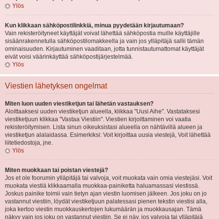
Ylös
Kun klikkaan sähköpostilinkkiä, minua pyydetään kirjautumaan?
Vain rekisteröityneet käyttäjät voivat lähettää sähköpostia muille käyttäjille
sisäänrakennetulla sähköpostilomakkeella ja vain jos ylläpitäjä sallii tämän
ominaisuuden. Kirjautuminen vaaditaan, jotta tunnistautumattomat käyttäjät
eivät voisi väärinkäyttää sähköpostijärjestelmää.
Ylös
Viestien lähetyksen ongelmat
Miten luon uuden viestiketjun tai lähetän vastauksen?
Aloittaaksesi uuden viestiketjun alueella, klikkaa "Uusi Aihe". Vastataksesi
viestiketjuun klikkaa "Vastaa Viestiin". Viestien kirjoittaminen voi vaatia
rekisteröitymisen. Lista sinun oikeuksistasi alueella on nähtävillä alueen ja
viestiketjun alalaidassa. Esimerkiksi: Voit kirjoittaa uusia viestejä, Voit lähettää
liitetiedostoja, jne.
Ylös
Miten muokkaan tai poistan viestejä?
Jos et ole foorumin ylläpitäjä tai valvoja, voit muokata vain omia viestejäsi. Voit
muokata viestiä klikkaamalla muokkaa-painiketta haluamassasi viestissä.
Joskus painike toimii vain tietyn ajan viestin luomisen jälkeen. Jos joku on jo
vastannut viestiin, löydät viestiketjuun palatessasi pienen tekstin viestisi alla,
joka kertoo viestin muokkauskertojen lukumäärän ja muokkausajan. Tämä
näkyy vain jos joku on vastannut viestiin. Se ei näy, jos valvoja tai ylläpitäjä