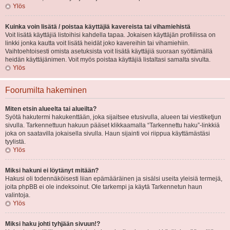
Ylös
Kuinka voin lisätä / poistaa käyttäjiä kavereista tai vihamiehistä
Voit lisätä käyttäjiä listoihisi kahdella tapaa. Jokaisen käyttäjän profiilissa on
linkki jonka kautta voit lisätä heidät joko kavereihin tai vihamiehiin.
Vaihtoehtoisesti omista asetuksista voit lisätä käyttäjiä suoraan syöttämällä
heidän käyttäjänimen. Voit myös poistaa käyttäjiä listaltasi samalta sivulta.
Ylös
Foorumilta hakeminen
Miten etsin alueelta tai alueilta?
Syötä hakutermi hakukenttään, joka sijaitsee etusivulla, alueen tai viestiketjun
sivulla. Tarkennettuun hakuun pääset klikkaamalla “Tarkennettu haku”-linkkiä
joka on saatavilla jokaisella sivulla. Haun sijainti voi riippua käyttämästäsi
tyylistä.
Ylös
Miksi hakuni ei löytänyt mitään?
Hakusi oli todennäköisesti liian epämääräinen ja sisälsi useita yleisiä termejä,
joita phpBB ei ole indeksoinut. Ole tarkempi ja käytä Tarkennetun haun
valintoja.
Ylös
Miksi haku johti tyhjään sivuun!?