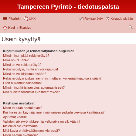
Tampereen Pyrintö - tiedotuspalsta
Pikalinkit
UKK
Rekisteröidy
Kirjaudu sisään
Koti
Etusivu
tsi
Usein kysyttyä
Kirjautumisen ja rekisteröitymisen ongelmat
Miksi minun pitää rekisteröityä?
Mikä on COPPA?
Miksi en voi rekisteröityä?
Rekisteröidyin, mutta en voi kirjautua!
Miksi en voi kirjautua sisään?
Rekisteröidyin joskus aiemmin, mutta en voi enää kirjautua sisään?!
Olen hukannut salasanani!
Miksi minut kirjataan ulos automaattisesti?
Mitä “Poista foorumin evästeet” tekee?
Käyttäjän asetukset
Miten muutan asetuksiani?
Kuinka estän käyttäjänimeni näkymisen paikalla olevissa käyttäjissä?
Ajat ovat väärin!
Vaihdoin aikavyöhykkeen ja kellonaika on silti väärin!
Kieleni ei ole valittavana!
Mitä kuvia on käyttäjänimeni vieressä?
Miten asetan avataren?