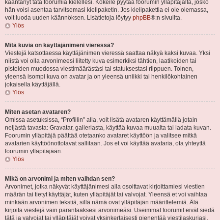
kääntänyt tätä foorumia kielellesi. Kokeile pyytää foorumin ylläpitäjältä, josko
hän voisi asentaa tarvitsemasi kielipaketin. Jos kielipakettia ei ole olemassa,
voit luoda uuden käännöksen. Lisätietoja löytyy
phpBB
®:n sivuilta.
Ylös
Mitä kuvia on käyttäjänimeni vieressä?
Viestejä katsottaessa käyttäjänimen vieressä saattaa näkyä kaksi kuvaa. Yksi
niistä voi olla arvonimeesi liitetty kuva esimerkiksi tähtien, laatikoiden tai
pisteiden muodossa viestimäärästäsi tai statuksestasi riippuen. Toinen,
yleensä isompi kuva on avatar ja on yleensä uniikki tai henkilökohtainen
jokaisella käyttäjällä.
Ylös
Miten asetan avataren?
Omissa asetuksissa, “Profiilin” alla, voit lisätä avataren käyttämällä jotain
neljästä tavasta: Gravatar, galleriasta, käyttää kuvaa muualta tai ladata kuvan.
Foorumin ylläpitäjä päättää otetaanko avataret käyttöön ja valitsee mitkä
avatarien käyttöönottotavat sallitaan. Jos et voi käyttää avataria, ota yhteyttä
foorumin ylläpitäjään.
Ylös
Mikä on arvonimi ja miten vaihdan sen?
Arvonimet, jotka näkyvät käyttäjänimesi alla osoittavat kirjoittamiesi viestien
määrän tai tietyt käyttäjät, kuten ylläpitäjät tai valvojat. Yleensä et voi vaihtaa
minkään arvonimen tekstiä, sillä nämä ovat ylläpitäjän määrittelemiä. Älä
kirjoita viestejä vain parantaaksesi arvonimeäsi. Useimmat foorumit eivät siedä
tätä ja valvojat tai ylläpitäjät voivat yksinkertaisesti pienentää viestilaskuriasi.