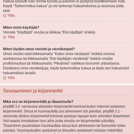
Hakusi palautti liian monta tulosta ja palvelin ei pystynyt käsittelemään niitä.
Käytä “Tarkennettua hakua” ja ole tarkempi hakuehdoissa ja alueissa joilta
etsit.
Ylös
Miten etsin käyttäjiä?
Vieraile “Käyttäjät”-sivulla ja klikkaa “Etsi käyttäjä”-linkkiä.
Ylös
Miten löydän omat viestini ja viestiketjuni?
Omat viestisi näet klikkaamalla “Katso omia viestejäsi”-linkkiä omissa
asetuksissa tai klikkaamalla “Etsi käyttäjän viesteistä”-linkkiä omalla
profiilisivullasi tai klikkaamalla “Pikalinkit”-valikkoa foorumin ylälaidassa.
Etsiäksesi omia viestiketjuja, käytä tarkennettua hakua ja täytä sen hakuehdot
haluamallasi tavalla.
Ylös
Seuraaminen ja kirjanmerkit
Mikä ero on kirjanmerkillä ja tilaamisella?
phpBB 3.0 -versiossa aiheiden kirjanmerkit toimivat kuten internet-selaimen
kirjanmerkit. Sinua ei huomautettu jos aiheeseen tuli päivitys. phpBB 3.1 -
versiosta lähtien kirjanmerkit toimivat samaan tapaan kuin aiheiden tilaaminen.
Voit saada ilmoituksen kun aihe josta sinulla on kirjanmerkki päivittyy.
Tilaaminen puolestaan huomauttaa sinua kun aiheeseen tai foorumiin tulee
päivitys. Huomautusten asetukset ja tilausten asetukset voidaan määrittää