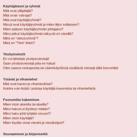
Käyttäjätasot ja ryhmät
Mitä ovat ylläpitäjät?
Mitä ovatr valvojat?
Mitä ovat käyttäjäryhmät?
Missä ovat käyttäjäryhmät ja miten liityn sellaiseen?
Miten pääsen käyttäjäryhmän johtajaksi?
Miksi jotkut käyttäjäryhmät näkyvät eri väreillä?
Mikä on “oletusryhmä”?
Mikä on “Tiimi” linkki?
Yksityisviestit
En voi lähettää yksityisviestejä!
Saan yksityisviestejä joita en halua!
Olen saanut roskapostia tai väärinkäytöksiä sisältäviä viestejä tältä foorumilta!
Ystävät ja vihamiehet
Mitä ovat kaveri ja vihamieslistat?
Kuinka voin lisätä / poistaa käyttäjiä kavereista tai vihamiehistä
Foorumilta hakeminen
Miten etsin alueelta tai alueilta?
Miksi hakuni ei löytänyt mitään?
Miksi haku johti tyhjään sivuun!?
Miten etsin käyttäjiä?
Miten löydän omat viestini ja viestiketjuni?
Seuraaminen ja kirjanmerkit