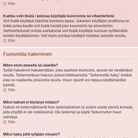
Ylös
Kuinka voin lisätä / poistaa käyttäjiä kavereista tai vihamiehistä
Voit lisätä käyttäjiä listoihisi kahdella tapaa. Jokaisen käyttäjän profiilissa on
linkki jonka kautta voit lisätä heidät joko kavereihin tai vihamiehiin.
Vaihtoehtoisesti omista asetuksista voit lisätä käyttäjiä suoraan syöttämällä
heidän käyttäjänimen. Voit myös poistaa käyttäjiä listaltasi samalta sivulta.
Ylös
Foorumilta hakeminen
Miten etsin alueelta tai alueilta?
Syötä hakutermi hakukenttään, joka sijaitsee etusivulla, alueen tai viestiketjun
sivulla. Tarkennettuun hakuun pääset klikkaamalla “Tarkennettu haku”-linkkiä
joka on saatavilla jokaisella sivulla. Haun sijainti voi riippua käyttämästäsi
tyylistä.
Ylös
Miksi hakuni ei löytänyt mitään?
Hakusi oli todennäköisesti liian epämääräinen ja sisälsi useita yleisiä termejä,
joita phpBB ei ole indeksoinut. Ole tarkempi ja käytä Tarkennetun haun
valintoja.
Ylös
Miksi haku johti tyhjään sivuun!?