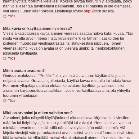
kääntänyt tätä foorumia kielellesi. Kokeile pyytää foorumin ylläpitäjältä, josko
hän voisi asentaa tarvitsemasi kielipaketin. Jos kielipakettia ei ole olemassa,
voit luoda uuden käännöksen. Lisätietoja löytyy
phpBB
®:n sivuilta.
Ylös
Mitä kuvia on käyttäjänimeni vieressä?
Viestejä katsottaessa käyttäjänimen vieressä saattaa näkyä kaksi kuvaa. Yksi
niistä voi olla arvonimeesi liitetty kuva esimerkiksi tähtien, laatikoiden tai
pisteiden muodossa viestimäärästäsi tai statuksestasi riippuen. Toinen,
yleensä isompi kuva on avatar ja on yleensä uniikki tai henkilökohtainen
jokaisella käyttäjällä.
Ylös
Miten asetan avataren?
Omissa asetuksissa, “Profiilin” alla, voit lisätä avataren käyttämällä jotain
neljästä tavasta: Gravatar, galleriasta, käyttää kuvaa muualta tai ladata kuvan.
Foorumin ylläpitäjä päättää otetaanko avataret käyttöön ja valitsee mitkä
avatarien käyttöönottotavat sallitaan. Jos et voi käyttää avataria, ota yhteyttä
foorumin ylläpitäjään.
Ylös
Mikä on arvonimi ja miten vaihdan sen?
Arvonimet, jotka näkyvät käyttäjänimesi alla osoittavat kirjoittamiesi viestien
määrän tai tietyt käyttäjät, kuten ylläpitäjät tai valvojat. Yleensä et voi vaihtaa
minkään arvonimen tekstiä, sillä nämä ovat ylläpitäjän määrittelemiä. Älä
kirjoita viestejä vain parantaaksesi arvonimeäsi. Useimmat foorumit eivät siedä
tätä ja valvojat tai ylläpitäjät voivat yksinkertaisesti pienentää viestilaskuriasi.