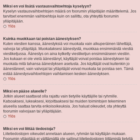
Miksi en voi lisätä vastausvaihtoehtoja kyselyyn?
Kyselyn vastausvaihtoehtojen määrä on foorumin ylläpitäjän määrittelemä. Jos
tarvitset enemmän vaihtoehtoja kuin on sallittu, ota yhteyttä foorumin
ylläpitäjään.
Ylös
Kuinka muokkaan tai poistan äänestyksen?
Kuten viestien kanssa, äänestyksiä voi muokata vain alkuperäinen lähettäjä,
valvoja tai ylläpitäjä. Muokataksesi äänestystä, muokkaa ensimmäistä viestiä
viestiketjussa. Äänestys on aina kytketty viestiketjun ensimmäiseen viestiin.
Jos kukaan ei ole vielä äänestänyt, käyttäjät voivat poistaa äänestyksen tai
muokata mitä tahansa äänestyksen asetusta. Jos käyttäjät ovat kuitenkin jo
äänestäneet, vain valvojat tai ylläpitäjät voivat muokata tai poistaa sen. Tämä
estää äänestysvaihtoehtojen vaihtamisen kesken äänestyksen.
Ylös
Miksi en pääse alueelle?
Jotkin alueet saattavat olla rajattu vain tietyille käyttäjille tai ryhmille.
Katsoaksesi, lukeaksesi, kirjoittaaksesi tai muiden toimintojen tekeminen
alueella saattaa tarvita erikoisoikeuksia. Jos haluat oikeudet, ota yhteyttä
foorumin valvojaan tai ylläpitäjään.
Ylös
Miksi en voi liittää tiedostoja?
Liitetiedostojen oikeudet annetaan alueen, ryhmän tai käyttäjän mukaan.
Foorumin ylläpitäjä ei välttämättä ole sallinut liitetiedostojen liittämistä tietyllä