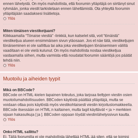
ennen lähetystä. On myös mahdollista, että foorumin ylläpitäjä on siirtänyt sinut
ryhmään, jonka viestit tarkistetaan ennen lähettämistä. Ota yhteyttä foorumin
ylläpitäjään saadaksesi lisätietoja.
Ylös
Miten tönäisen viestiketjuani?
Klikkaamalla “Tönaise viestiä” -linkkiä, kun katselet sitä, voit “tönäistä”
viestiketjua alueen ensimmäisen sivun yläosaan. Jos et näe tätä, viestiketjujen
tönäiseminen ei ole sallittua tai aika joka viestiketjujen tönäisemisen välillä
vaaditaan ei ole vielä kulunut. On myös mahdollista nostaa viestiketjua
vastaamalla siihen, mutta varmista että noudatat foorumin sääntöjä jos päätät
tehdä niin.
Ylös
Muotoilu ja aiheiden tyypit
Mikä on BBCode?
BBCode on HTML-kielen tapainen toteutus, joka tarjoaa tiettyjen viestin osien
muotoilumahdollisuuden. BBCoden käytöstä päättää ylläpitäjä, mutta se
voidaan ottaa pois käytöstä myös viestikohtaisesti viestin kirjoituslomakkeella.
BBCode itsessään on HTML:n kaltainen, mutta tagit käyttävät < ja > merkkien
sijaan hakasulkuja [ ja ]. BBCoden oppaan löydät viestinlähetyssivun kautta.
Ylös
Onko HTML sallittu?
Ei. Tällä foorumilla ei ole mahdollista lähettää HTML:ää siten, että se toimisi