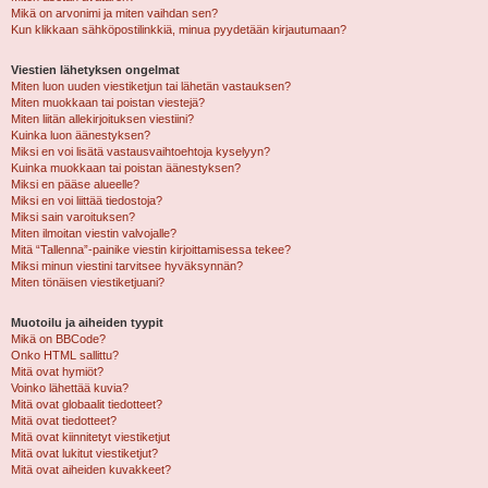
Mikä on arvonimi ja miten vaihdan sen?
Kun klikkaan sähköpostilinkkiä, minua pyydetään kirjautumaan?
Viestien lähetyksen ongelmat
Miten luon uuden viestiketjun tai lähetän vastauksen?
Miten muokkaan tai poistan viestejä?
Miten liitän allekirjoituksen viestiini?
Kuinka luon äänestyksen?
Miksi en voi lisätä vastausvaihtoehtoja kyselyyn?
Kuinka muokkaan tai poistan äänestyksen?
Miksi en pääse alueelle?
Miksi en voi liittää tiedostoja?
Miksi sain varoituksen?
Miten ilmoitan viestin valvojalle?
Mitä “Tallenna”-painike viestin kirjoittamisessa tekee?
Miksi minun viestini tarvitsee hyväksynnän?
Miten tönäisen viestiketjuani?
Muotoilu ja aiheiden tyypit
Mikä on BBCode?
Onko HTML sallittu?
Mitä ovat hymiöt?
Voinko lähettää kuvia?
Mitä ovat globaalit tiedotteet?
Mitä ovat tiedotteet?
Mitä ovat kiinnitetyt viestiketjut
Mitä ovat lukitut viestiketjut?
Mitä ovat aiheiden kuvakkeet?