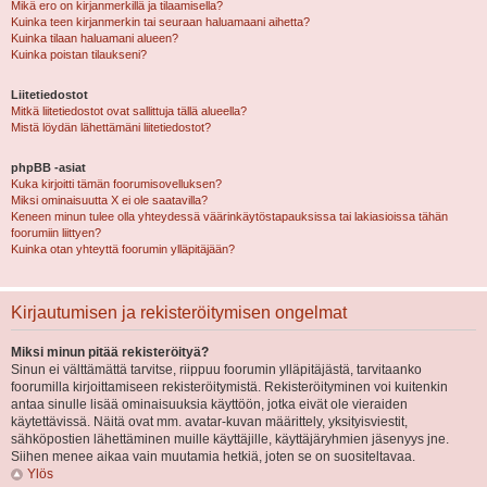
Mikä ero on kirjanmerkillä ja tilaamisella?
Kuinka teen kirjanmerkin tai seuraan haluamaani aihetta?
Kuinka tilaan haluamani alueen?
Kuinka poistan tilaukseni?
Liitetiedostot
Mitkä liitetiedostot ovat sallittuja tällä alueella?
Mistä löydän lähettämäni liitetiedostot?
phpBB -asiat
Kuka kirjoitti tämän foorumisovelluksen?
Miksi ominaisuutta X ei ole saatavilla?
Keneen minun tulee olla yhteydessä väärinkäytöstapauksissa tai lakiasioissa tähän
foorumiin liittyen?
Kuinka otan yhteyttä foorumin ylläpitäjään?
Kirjautumisen ja rekisteröitymisen ongelmat
Miksi minun pitää rekisteröityä?
Sinun ei välttämättä tarvitse, riippuu foorumin ylläpitäjästä, tarvitaanko
foorumilla kirjoittamiseen rekisteröitymistä. Rekisteröityminen voi kuitenkin
antaa sinulle lisää ominaisuuksia käyttöön, jotka eivät ole vieraiden
käytettävissä. Näitä ovat mm. avatar-kuvan määrittely, yksityisviestit,
sähköpostien lähettäminen muille käyttäjille, käyttäjäryhmien jäsenyys jne.
Siihen menee aikaa vain muutamia hetkiä, joten se on suositeltavaa.
Ylös