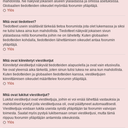
mahdolista. Ne näkyvät jokaisen alueen ylälaidassa ja omissa asetuksissa.
Globaalien tiedotteiden oikeudet myöntää foorumin ylläpitäjä.
Ylös
Mitä ovat tiedotteet?
Tiedotteet usein sisältävät tärkeää tietoa foorumista jota olet lukemassa ja siksi
ne tulisi lukea aina kun mahdollista. Tiedotteet näkyvät jokaisen sivun
ylälaidassa niillä foorumeilla joihin ne on lähetetty. Kuten globaalien
tiedotteiden kohdalla, tiedotteiden lähettämisen oikeudet antaa foorumin
ylläpitäjä.
Ylös
Mitä ovat kiinnitetyt viestiketjut
Kiinnitetyt viestiketjut näkyvät tiedotteiden alapuolella ja ovat vain etusivulla.
Ne ovat yleensä aika tärkeitä, joten sinun tulisi lukea ne aina kun mahdollista.
Kuten tiedotteiden ja globaalien tiedotteiden kanssa, viestiketjujen
kiinnittämisen oikeudet määrittelee foorumin ylläpitäjä.
Ylös
Mitä ovat lukitut viestiketjut?
Lukitut viestiketjut ovat viestiketjuja, joihin ei voi enää lähettää vastauksia ja
mahdolliset kyselyt joita viestiketjussa oli, ovat päättyneet automaattisesti.
Viestiketjuja voidaan lukita useista syistä ylläpitäjän tai foorumin valvojan
toimesta. Saatat myös pystyä lukitsemaan oman viestiketjusi, mutta tämä
riippuu foorumin ylläpitäjän antamista oikeuksista.
Ylös