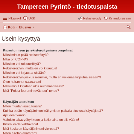
Tampereen Pyrintö - tiedotuspalsta
Pikalinkit
UKK
Rekisteröidy
Kirjaudu sisään
Koti
Etusivu
tsi
Usein kysyttyä
Kirjautumisen ja rekisteröitymisen ongelmat
Miksi minun pitää rekisteröityä?
Mikä on COPPA?
Miksi en voi rekisteröityä?
Rekisteröidyin, mutta en voi kirjautua!
Miksi en voi kirjautua sisään?
Rekisteröidyin joskus aiemmin, mutta en voi enää kirjautua sisään?!
Olen hukannut salasanani!
Miksi minut kirjataan ulos automaattisesti?
Mitä “Poista foorumin evästeet” tekee?
Käyttäjän asetukset
Miten muutan asetuksiani?
Kuinka estän käyttäjänimeni näkymisen paikalla olevissa käyttäjissä?
Ajat ovat väärin!
Vaihdoin aikavyöhykkeen ja kellonaika on silti väärin!
Kieleni ei ole valittavana!
Mitä kuvia on käyttäjänimeni vieressä?
Miten asetan avataren?