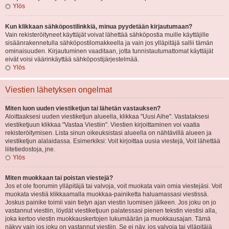
Ylös
Kun klikkaan sähköpostilinkkiä, minua pyydetään kirjautumaan?
Vain rekisteröityneet käyttäjät voivat lähettää sähköpostia muille käyttäjille
sisäänrakennetulla sähköpostilomakkeella ja vain jos ylläpitäjä sallii tämän
ominaisuuden. Kirjautuminen vaaditaan, jotta tunnistautumattomat käyttäjät
eivät voisi väärinkäyttää sähköpostijärjestelmää.
Ylös
Viestien lähetyksen ongelmat
Miten luon uuden viestiketjun tai lähetän vastauksen?
Aloittaaksesi uuden viestiketjun alueella, klikkaa "Uusi Aihe". Vastataksesi
viestiketjuun klikkaa "Vastaa Viestiin". Viestien kirjoittaminen voi vaatia
rekisteröitymisen. Lista sinun oikeuksistasi alueella on nähtävillä alueen ja
viestiketjun alalaidassa. Esimerkiksi: Voit kirjoittaa uusia viestejä, Voit lähettää
liitetiedostoja, jne.
Ylös
Miten muokkaan tai poistan viestejä?
Jos et ole foorumin ylläpitäjä tai valvoja, voit muokata vain omia viestejäsi. Voit
muokata viestiä klikkaamalla muokkaa-painiketta haluamassasi viestissä.
Joskus painike toimii vain tietyn ajan viestin luomisen jälkeen. Jos joku on jo
vastannut viestiin, löydät viestiketjuun palatessasi pienen tekstin viestisi alla,
joka kertoo viestin muokkauskertojen lukumäärän ja muokkausajan. Tämä
näkyy vain jos joku on vastannut viestiin. Se ei näy, jos valvoja tai ylläpitäjä