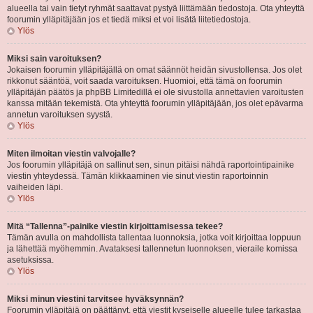
alueella tai vain tietyt ryhmät saattavat pystyä liittämään tiedostoja. Ota yhteyttä
foorumin ylläpitäjään jos et tiedä miksi et voi lisätä liitetiedostoja.
Ylös
Miksi sain varoituksen?
Jokaisen foorumin ylläpitäjällä on omat säännöt heidän sivustollensa. Jos olet
rikkonut sääntöä, voit saada varoituksen. Huomioi, että tämä on foorumin
ylläpitäjän päätös ja phpBB Limitedillä ei ole sivustolla annettavien varoitusten
kanssa mitään tekemistä. Ota yhteyttä foorumin ylläpitäjään, jos olet epävarma
annetun varoituksen syystä.
Ylös
Miten ilmoitan viestin valvojalle?
Jos foorumin ylläpitäjä on sallinut sen, sinun pitäisi nähdä raportointipainike
viestin yhteydessä. Tämän klikkaaminen vie sinut viestin raportoinnin
vaiheiden läpi.
Ylös
Mitä “Tallenna”-painike viestin kirjoittamisessa tekee?
Tämän avulla on mahdollista tallentaa luonnoksia, jotka voit kirjoittaa loppuun
ja lähettää myöhemmin. Avataksesi tallennetun luonnoksen, vieraile komissa
asetuksissa.
Ylös
Miksi minun viestini tarvitsee hyväksynnän?
Foorumin ylläpitäjä on päättänyt, että viestit kyseiselle alueelle tulee tarkastaa