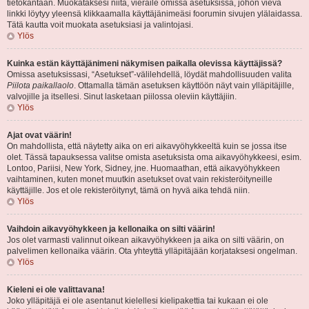
tietokantaan. Muokataksesi niitä, vieraile omissa asetuksissa, johon vievä
linkki löytyy yleensä klikkaamalla käyttäjänimeäsi foorumin sivujen ylälaidassa.
Tätä kautta voit muokata asetuksiasi ja valintojasi.
Ylös
Kuinka estän käyttäjänimeni näkymisen paikalla olevissa käyttäjissä?
Omissa asetuksissasi, “Asetukset”-välilehdellä, löydät mahdollisuuden valita
Piilota paikallaolo
. Ottamalla tämän asetuksen käyttöön näyt vain ylläpitäjille,
valvojille ja itsellesi. Sinut lasketaan piilossa oleviin käyttäjiin.
Ylös
Ajat ovat väärin!
On mahdollista, että näytetty aika on eri aikavyöhykkeeltä kuin se jossa itse
olet. Tässä tapauksessa valitse omista asetuksista oma aikavyöhykkeesi, esim.
Lontoo, Pariisi, New York, Sidney, jne. Huomaathan, että aikavyöhykkeen
vaihtaminen, kuten monet muutkin asetukset ovat vain rekisteröityneille
käyttäjille. Jos et ole rekisteröitynyt, tämä on hyvä aika tehdä niin.
Ylös
Vaihdoin aikavyöhykkeen ja kellonaika on silti väärin!
Jos olet varmasti valinnut oikean aikavyöhykkeen ja aika on silti väärin, on
palvelimen kellonaika väärin. Ota yhteyttä ylläpitäjään korjataksesi ongelman.
Ylös
Kieleni ei ole valittavana!
Joko ylläpitäjä ei ole asentanut kielellesi kielipakettia tai kukaan ei ole