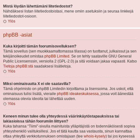
Mistä löydän lähettämäni liitetiedostot?
Nähdäksesi listan liitetiedostoistasi, mene omiin asetuksiin ja seuraa linkkejä
liitetiedostot-osioon.
Ylös
phpBB -asiat
Kuka kirjoitti tämän foorumisovelluksen?
Tämä sovellus (sen muokkaamattomassa tilassa) on tuottanut, julkaissut ja sen
tekijänoikeudet omistaa
phpBB Limited
. Se on tehty saataville GNU General
Public Licensenssin, versiolla 2 (GPL-2.0) ja sitä voidaan jakaa vapaasti. Katso
Tietoja phpBB:stä
saadaksesi lisätietoja.
Ylös
Miksi ominaisuutta X ei ole saatavilla?
Tämä ohjelmisto on phpBB Limitedin kirjoittama ja lisensoima. Jos uskot, että
ominaisuus tulisi lisätä, vieraile
phpBB ideakeskuksessa
, jossa voit äänestää
olemassa olevia ideoita tai lähettää uuden.
Ylös
Keneen minun tulee olla yhteydessä väärinkäytöstapauksissa tai
lakiasioissa tähän foorumiin liittyen?
Kuka tahansa “Tiimi”-sivulla mainituista ylläpitäjistä on todennäköisesti sopiva
yhteyshenkilö valituksillesi. Jos et tätä kautta saa vastausta, sinun kannattaa
ottaa yhteyttä verkkotunnuksen omistajaan (tee
whois-kysely
) tai jos kyseessä