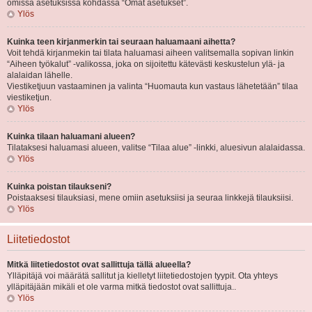
omissa asetuksissa kohdassa “Omat asetukset”.
Ylös
Kuinka teen kirjanmerkin tai seuraan haluamaani aihetta?
Voit tehdä kirjanmekin tai tilata haluamasi aiheen valitsemalla sopivan linkin
“Aiheen työkalut” -valikossa, joka on sijoitettu kätevästi keskustelun ylä- ja
alalaidan lähelle.
Viestiketjuun vastaaminen ja valinta “Huomauta kun vastaus lähetetään” tilaa
viestiketjun.
Ylös
Kuinka tilaan haluamani alueen?
Tilataksesi haluamasi alueen, valitse “Tilaa alue” -linkki, aluesivun alalaidassa.
Ylös
Kuinka poistan tilaukseni?
Poistaaksesi tilauksiasi, mene omiin asetuksiisi ja seuraa linkkejä tilauksiisi.
Ylös
Liitetiedostot
Mitkä liitetiedostot ovat sallittuja tällä alueella?
Ylläpitäjä voi määrätä sallitut ja kielletyt liitetiedostojen tyypit. Ota yhteys
ylläpitäjään mikäli et ole varma mitkä tiedostot ovat sallittuja..
Ylös