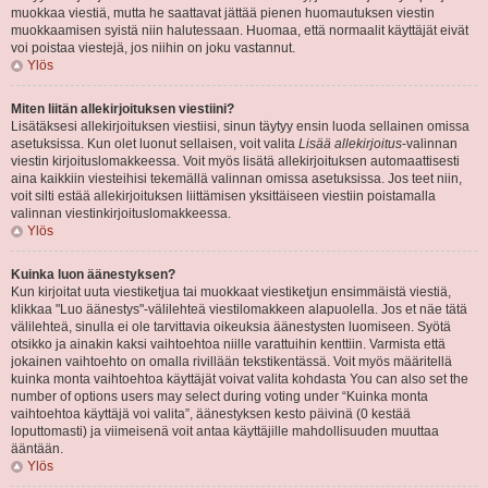
muokkaa viestiä, mutta he saattavat jättää pienen huomautuksen viestin
muokkaamisen syistä niin halutessaan. Huomaa, että normaalit käyttäjät eivät
voi poistaa viestejä, jos niihin on joku vastannut.
Ylös
Miten liitän allekirjoituksen viestiini?
Lisätäksesi allekirjoituksen viestiisi, sinun täytyy ensin luoda sellainen omissa
asetuksissa. Kun olet luonut sellaisen, voit valita
Lisää allekirjoitus
-valinnan
viestin kirjoituslomakkeessa. Voit myös lisätä allekirjoituksen automaattisesti
aina kaikkiin viesteihisi tekemällä valinnan omissa asetuksissa. Jos teet niin,
voit silti estää allekirjoituksen liittämisen yksittäiseen viestiin poistamalla
valinnan viestinkirjoituslomakkeessa.
Ylös
Kuinka luon äänestyksen?
Kun kirjoitat uuta viestiketjua tai muokkaat viestiketjun ensimmäistä viestiä,
klikkaa "Luo äänestys"-välilehteä viestilomakkeen alapuolella. Jos et näe tätä
välilehteä, sinulla ei ole tarvittavia oikeuksia äänestysten luomiseen. Syötä
otsikko ja ainakin kaksi vaihtoehtoa niille varattuihin kenttiin. Varmista että
jokainen vaihtoehto on omalla rivillään tekstikentässä. Voit myös määritellä
kuinka monta vaihtoehtoa käyttäjät voivat valita kohdasta You can also set the
number of options users may select during voting under “Kuinka monta
vaihtoehtoa käyttäjä voi valita”, äänestyksen kesto päivinä (0 kestää
loputtomasti) ja viimeisenä voit antaa käyttäjille mahdollisuuden muuttaa
ääntään.
Ylös