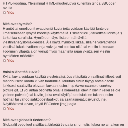
HTML-koodina. Yleisimmät HTML-muotoilut voi kuitenkin tehdä BBCoden
avulla.
Ylös
Mitä ovat hymiöt?
Hymiöt tai emoticonit ovat pieniä kuvia joita voidaan käyttää tunteiden
ilmaisemiseen lyhyitä koodeja käyttämällä. Esimerkiksi :) tarkoittaa iloista ja :(
tarkoittaa surullista. Hymiöiden täysi lista on nähtävillä
viestinlähetyslomakkeessa. Älä käytä hymiöitä liikaa, sillä ne voivat tehdä
viestistä lukukelvottoman ja valvoja voi poistaa niitä tai viestin kokonaan.
Foorumin ylläpitäjä on voinut myös määritellä rajan yksittäisen viestin
hymiöiden määrälle.
Ylös
Voinko lähettää kuvia?
Kyllä, kuvia voidaan käyttää viesteissäsi. Jos ylläpitäjä on sallinut liitteet, voit
mahdollisesti ladata kuvan foorumille. Muutoin sinun täytyy antaa osoite
julkisesti saatavilla olevaan kuvaan, esim. http://www.example.com/my-
picture.gif. Et voi antaa osoitetta omalla koneellasi oleviin kuviin (ellei se ole
yleinen palvelin) tai kuviin, jotka ovat käyttäjätunnistuksen takana, esim.
hotmail tai yahoo sähköpostilaatikot, salasanasuojatut sivustot, jne.
Näyttääksesi kuvan, käytä BBCoden [img]-tagia.
Ylös
Mitä ovat globaalit tiedotteet?
Globaalit tiedotteet sisältävät tärkeää tietoa ja sinun tulisi lukea ne aina kun on