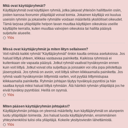
Mitä ovat käyttäjäryhmät?
Käyttäjäryhmät ovat käyttäjien ryhmiä, jotka jakavat yhteisön hallittaviin osiin,
joiden kanssa foorumin ylläpitäjät voivat toimia. Jokainen käyttäjä voi kuulua
useisiin ryhmiin ja jokaiselle ryhmälle voidaan määritellä yksilölliset oikeudet.
Tämä tarjoaa ylläpitäjille helpon tavan muuttaa käyttäjien oikeuksia useille
käyttäjille kerralla, kuten muuttaa valvojien oikeuksia tai hallita pääsyä
suljetulle alueelle.
Ylös
Missä ovat käyttäjäryhmät ja miten liityn sellaiseen?
Voit nähdä kaikki ryhmät “Käyttäjäryhmät”-linkin kautta omissa asetuksissa. Jos
haluat liittyä yhteen, klikkaa vastaavaa painiketta. Kaikissa ryhmissä ei
kuitenkaan ole vapaata pääsyä. Jotkut ryhmät vaativat hyväksynnän ennen
kuin voit liittyä. Jotkut voivat olla suljettuja ja joissakin voi olla jopa piilotettuja
jäsenyyksiä. Jos ryhmä on avoin, voit liittyä siihen klikkaamalla painiketta. Jos
ryhmä vaatii hyväksynnän liittymistä varten, voit pyytää liittymislupaa
klikkaamalla painiketta. Ryhmän johtajan täytyy hyväksyä pyyntösi ja hän
saattaa kysyä miksi haluat liittyä ryhmään. Älä häiriköi ryhmän ylläpitäjiä jos he
eivät hyväksy pyyntöäsi. Heillä on syynsä.
Ylös
Miten pääsen käyttäjäryhmän johtajaksi?
Käyttäjäryhmän johtaja on yleensä määritelty, kun käyttäjäryhmät on alunperin
luotu ylläpitäjän toimesta. Jos haluat luoda käyttäjäryhmän, ensimmäinen
yhteyshenkilösi tulisi olla ylläpitäjä. Kokeile yksityisviestin lähettämistä.
Ylös