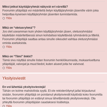
Miksi jotkut käyttäjäryhmät näkyvät eri väreillä?
Foorumin ylläpitäjä voi määritellä tietyn käyttäjäryhmän jäsenille värin joka
helpottaa kyseisen käyttäjäryhmän jäsenten tunnistamista.
Ylös
Mikä on “oletusryhmä”?
Jos olet useamman kuin yhden käyttäjäryhmän jäsen, oletusryhmääsi
käytetään määriteltäessä sinun kohdallasi käytettävää ryhmäväriä ja titteliä.
Foorumin ylläpitäjä saattaa antaa sinulle oikeudet vaihtaa oletusryhmääsi
omista asetuksista.
Ylös
Mikä on “Tiimi” linkki?
Tämä sivu näyttää sinulle listan foorumin henkilökunnasta, mukaanluettuna
ylläpitäjät, valvojat ja muut tiedot, kuten alueet joita he valvovat.
Ylös
Yksityisviestit
En voi lähettää yksityisviestejä!
Tähän on kolme mahdollista syytä. Et ole rekisteröitynyt ja/tai kirjautunut
sisään, foorumin ylläpitäjä on poistanut yksityisviestit käytöstä koko foorumilta
tai foorumin ylläpitäjä on estänyt sinua lähettämästä yksityisviestejä. Ota
yhteyttä foorumin ylläpitäjään saadaksesi lisätietoja.
Ylös