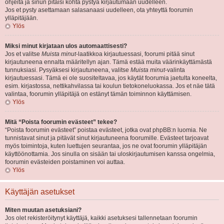
ohjeita ja sinun pitäisi kohta pystyä kirjautumaan uudelleen.
Jos et pysty asettamaan salasanaasi uudelleen, ota yhteyttä foorumin
ylläpitäjään.
Ylös
Miksi minut kirjataan ulos automaattisesti?
Jos et valitse
Muista minut
-laatikkoa kirjautuessasi, foorumi pitää sinut
kirjautuneena ennalta määritellyn ajan. Tämä estää muita väärinkäyttämästä
tunnuksiasi. Pysyäksesi kirjautuneena, valitse
Muista minut
-valinta
kirjautuessasi. Tämä ei ole suositeltavaa, jos käytät foorumia jaetulta koneelta,
esim. kirjastossa, nettikahvilassa tai koulun tietokoneluokassa. Jos et näe tätä
valintaa, foorumin ylläpitäjä on estänyt tämän toiminnon käyttämisen.
Ylös
Mitä “Poista foorumin evästeet” tekee?
“Poista foorumin evästeet” poistaa evästeet, jotka ovat phpBB:n luomia. Ne
tunnistavat sinut ja pitävät sinut kirjautuneena foorumille. Evästeet tarjoavat
myös toimintoja, kuten luettujen seurantaa, jos ne ovat foorumin ylläpitäjän
käyttöönottamia. Jos sinulla on sisään tai uloskirjautumisen kanssa ongelmia,
foorumin evästeiden poistaminen voi auttaa.
Ylös
Käyttäjän asetukset
Miten muutan asetuksiani?
Jos olet rekisteröitynyt käyttäjä, kaikki asetuksesi tallennetaan foorumin