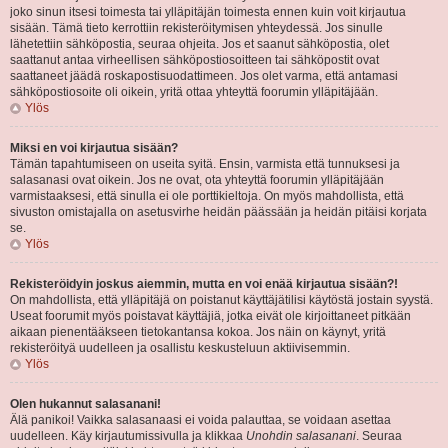
joko sinun itsesi toimesta tai ylläpitäjän toimesta ennen kuin voit kirjautua
sisään. Tämä tieto kerrottiin rekisteröitymisen yhteydessä. Jos sinulle
lähetettiin sähköpostia, seuraa ohjeita. Jos et saanut sähköpostia, olet
saattanut antaa virheellisen sähköpostiosoitteen tai sähköpostit ovat
saattaneet jäädä roskapostisuodattimeen. Jos olet varma, että antamasi
sähköpostiosoite oli oikein, yritä ottaa yhteyttä foorumin ylläpitäjään.
Ylös
Miksi en voi kirjautua sisään?
Tämän tapahtumiseen on useita syitä. Ensin, varmista että tunnuksesi ja
salasanasi ovat oikein. Jos ne ovat, ota yhteyttä foorumin ylläpitäjään
varmistaaksesi, että sinulla ei ole porttikieltoja. On myös mahdollista, että
sivuston omistajalla on asetusvirhe heidän päässään ja heidän pitäisi korjata
se.
Ylös
Rekisteröidyin joskus aiemmin, mutta en voi enää kirjautua sisään?!
On mahdollista, että ylläpitäjä on poistanut käyttäjätilisi käytöstä jostain syystä.
Useat foorumit myös poistavat käyttäjiä, jotka eivät ole kirjoittaneet pitkään
aikaan pienentääkseen tietokantansa kokoa. Jos näin on käynyt, yritä
rekisteröityä uudelleen ja osallistu keskusteluun aktiivisemmin.
Ylös
Olen hukannut salasanani!
Älä panikoi! Vaikka salasanaasi ei voida palauttaa, se voidaan asettaa
uudelleen. Käy kirjautumissivulla ja klikkaa
Unohdin salasanani
. Seuraa