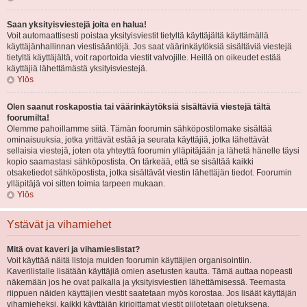
Saan yksityisviestejä joita en halua!
Voit automaattisesti poistaa yksityisviestit tietyltä käyttäjältä käyttämällä
käyttäjänhallinnan viestisääntöjä. Jos saat väärinkäytöksiä sisältäviä viestejä
tietyltä käyttäjältä, voit raportoida viestit valvojille. Heillä on oikeudet estää
käyttäjiä lähettämästä yksityisviestejä.
Ylös
Olen saanut roskapostia tai väärinkäytöksiä sisältäviä viestejä tältä
foorumilta!
Olemme pahoillamme siitä. Tämän foorumin sähköpostilomake sisältää
ominaisuuksia, jotka yrittävät estää ja seurata käyttäjiä, jotka lähettävät
sellaisia viestejä, joten ota yhteyttä foorumin ylläpitäjään ja lähetä hänelle täysi
kopio saamastasi sähköpostista. On tärkeää, että se sisältää kaikki
otsaketiedot sähköpostista, jotka sisältävät viestin lähettäjän tiedot. Foorumin
ylläpitäjä voi sitten toimia tarpeen mukaan.
Ylös
Ystävät ja vihamiehet
Mitä ovat kaveri ja vihamieslistat?
Voit käyttää näitä listoja muiden foorumin käyttäjien organisointiin.
Kaverilistalle lisätään käyttäjiä omien asetusten kautta. Tämä auttaa nopeasti
näkemään jos he ovat paikalla ja yksityisviestien lähettämisessä. Teemasta
riippuen näiden käyttäjien viestit saatetaan myös korostaa. Jos lisäät käyttäjän
vihamieheksi, kaikki käyttäjän kirjoittamat viestit piilotetaan oletuksena.