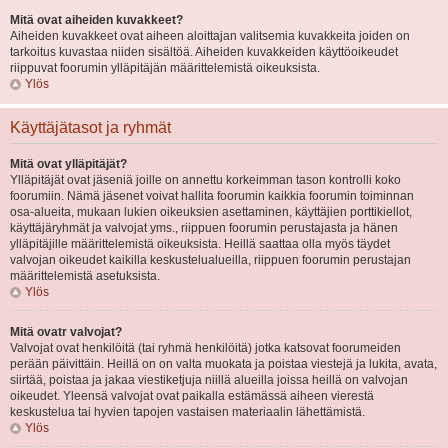
Mitä ovat aiheiden kuvakkeet?
Aiheiden kuvakkeet ovat aiheen aloittajan valitsemia kuvakkeita joiden on
tarkoitus kuvastaa niiden sisältöä. Aiheiden kuvakkeiden käyttöoikeudet
riippuvat foorumin ylläpitäjän määrittelemistä oikeuksista.
Ylös
Käyttäjätasot ja ryhmät
Mitä ovat ylläpitäjät?
Ylläpitäjät ovat jäseniä joille on annettu korkeimman tason kontrolli koko
foorumiin. Nämä jäsenet voivat hallita foorumin kaikkia foorumin toiminnan
osa-alueita, mukaan lukien oikeuksien asettaminen, käyttäjien porttikiellot,
käyttäjäryhmät ja valvojat yms., riippuen foorumin perustajasta ja hänen
ylläpitäjille määrittelemistä oikeuksista. Heillä saattaa olla myös täydet
valvojan oikeudet kaikilla keskustelualueilla, riippuen foorumin perustajan
määrittelemistä asetuksista.
Ylös
Mitä ovatr valvojat?
Valvojat ovat henkilöitä (tai ryhmä henkilöitä) jotka katsovat foorumeiden
perään päivittäin. Heillä on on valta muokata ja poistaa viestejä ja lukita, avata,
siirtää, poistaa ja jakaa viestiketjuja niillä alueilla joissa heillä on valvojan
oikeudet. Yleensä valvojat ovat paikalla estämässä aiheen vierestä
keskustelua tai hyvien tapojen vastaisen materiaalin lähettämistä.
Ylös