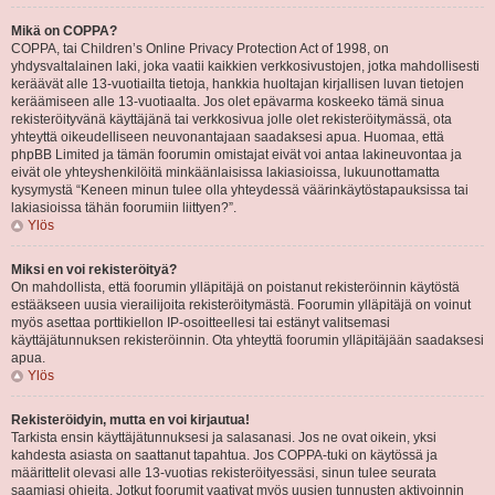
Mikä on COPPA?
COPPA, tai Children’s Online Privacy Protection Act of 1998, on
yhdysvaltalainen laki, joka vaatii kaikkien verkkosivustojen, jotka mahdollisesti
keräävät alle 13-vuotiailta tietoja, hankkia huoltajan kirjallisen luvan tietojen
keräämiseen alle 13-vuotiaalta. Jos olet epävarma koskeeko tämä sinua
rekisteröityvänä käyttäjänä tai verkkosivua jolle olet rekisteröitymässä, ota
yhteyttä oikeudelliseen neuvonantajaan saadaksesi apua. Huomaa, että
phpBB Limited ja tämän foorumin omistajat eivät voi antaa lakineuvontaa ja
eivät ole yhteyshenkilöitä minkäänlaisissa lakiasioissa, lukuunottamatta
kysymystä “Keneen minun tulee olla yhteydessä väärinkäytöstapauksissa tai
lakiasioissa tähän foorumiin liittyen?”.
Ylös
Miksi en voi rekisteröityä?
On mahdollista, että foorumin ylläpitäjä on poistanut rekisteröinnin käytöstä
estääkseen uusia vierailijoita rekisteröitymästä. Foorumin ylläpitäjä on voinut
myös asettaa porttikiellon IP-osoitteellesi tai estänyt valitsemasi
käyttäjätunnuksen rekisteröinnin. Ota yhteyttä foorumin ylläpitäjään saadaksesi
apua.
Ylös
Rekisteröidyin, mutta en voi kirjautua!
Tarkista ensin käyttäjätunnuksesi ja salasanasi. Jos ne ovat oikein, yksi
kahdesta asiasta on saattanut tapahtua. Jos COPPA-tuki on käytössä ja
määrittelit olevasi alle 13-vuotias rekisteröityessäsi, sinun tulee seurata
saamiasi ohjeita. Jotkut foorumit vaativat myös uusien tunnusten aktivoinnin