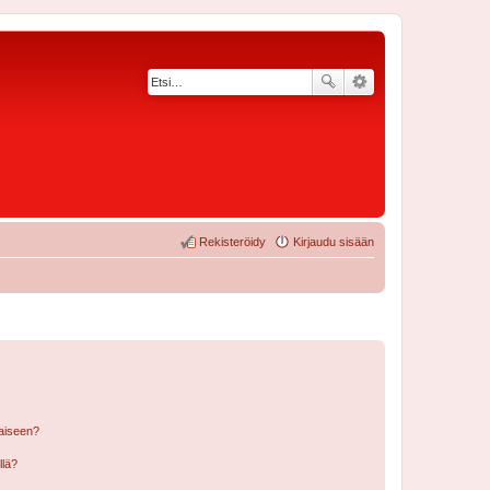
Rekisteröidy
Kirjaudu sisään
laiseen?
llä?