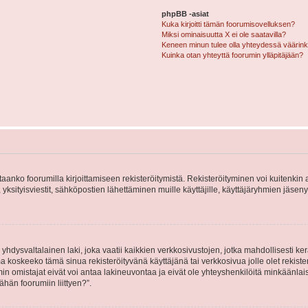
phpBB -asiat
Kuka kirjoitti tämän foorumisovelluksen?
Miksi ominaisuutta X ei ole saatavilla?
Keneen minun tulee olla yhteydessä väärinkäy
Kuinka otan yhteyttä foorumin ylläpitäjään?
vitaanko foorumilla kirjoittamiseen rekisteröitymistä. Rekisteröityminen voi kuitenkin
 yksityisviestit, sähköpostien lähettäminen muille käyttäjille, käyttäjäryhmien jäs
hdysvaltalainen laki, joka vaatii kaikkien verkkosivustojen, jotka mahdollisesti kerää
a koskeeko tämä sinua rekisteröityvänä käyttäjänä tai verkkosivua jolle olet rekis
 omistajat eivät voi antaa lakineuvontaa ja eivät ole yhteyshenkilöitä minkäänla
ähän foorumiin liittyen?”.