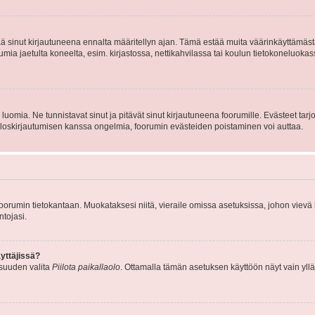
tää sinut kirjautuneena ennalta määritellyn ajan. Tämä estää muita väärinkäyttämäs
rumia jaetulta koneelta, esim. kirjastossa, nettikahvilassa tai koulun tietokoneluokas
luomia. Ne tunnistavat sinut ja pitävät sinut kirjautuneena foorumille. Evästeet tarj
i uloskirjautumisen kanssa ongelmia, foorumin evästeiden poistaminen voi auttaa.
n foorumin tietokantaan. Muokataksesi niitä, vieraile omissa asetuksissa, johon vievä
ntojasi.
yttäjissä?
isuuden valita
Piilota paikallaolo
. Ottamalla tämän asetuksen käyttöön näyt vain ylläpit