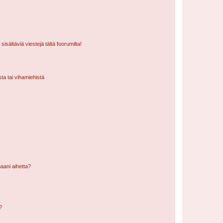
isältäviä viestejä tältä foorumilta!
sta tai vihamiehistä
aani aihetta?
a?