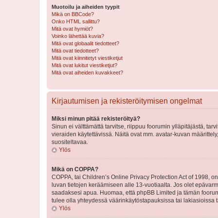
Muotoilu ja aiheiden tyypit
Mikä on BBCode?
Onko HTML sallittu?
Mitä ovat hymiöt?
Voinko lähettää kuvia?
Mitä ovat globaalit tiedotteet?
Mitä ovat tiedotteet?
Mitä ovat kiinnitetyt viestiketjut
Mitä ovat lukitut viestiketjut?
Mitä ovat aiheiden kuvakkeet?
Kirjautumisen ja rekisteröitymisen ongelmat
Miksi minun pitää rekisteröityä?
Sinun ei välttämättä tarvitse, riippuu foorumin ylläpitäjästä, tar
vieraiden käytettävissä. Näitä ovat mm. avatar-kuvan määrittely,
suositeltavaa.
Ylös
Mikä on COPPA?
COPPA, tai Children’s Online Privacy Protection Act of 1998, on y
luvan tietojen keräämiseen alle 13-vuotiaalta. Jos olet epävarm
saadaksesi apua. Huomaa, että phpBB Limited ja tämän foorumin
tulee olla yhteydessä väärinkäytöstapauksissa tai lakiasioissa t
Ylös