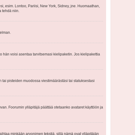
esi, esim. Lontoo, Pariisi, New York, Sidney, jne. Huomaathan,
a tehdä niin.
gelman.
ko hän voisi asentaa tarvitsemasi kielipaketin. Jos kielipakettia
en tai pisteiden muodossa viestimäärästäsi tai statuksestasi
 kuvan. Foorumin ylläpitäjä päättää otetaanko avataret käyttöön ja
i vaihtaa minkään arvonimen tekstiä, sillä nämä ovat ylläpitäjän