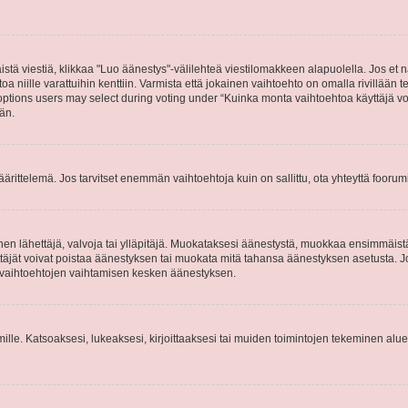
stä viestiä, klikkaa "Luo äänestys"-välilehteä viestilomakkeen alapuolella. Jos et näe
a niille varattuihin kenttiin. Varmista että jokainen vaihtoehto on omalla rivillään
 options users may select during voting under “Kuinka monta vaihtoehtoa käyttäjä voi
än.
ittelemä. Jos tarvitset enemmän vaihtoehtoja kuin on sallittu, ota yhteyttä foorumi
n lähettäjä, valvoja tai ylläpitäjä. Muokataksesi äänestystä, muokkaa ensimmäistä v
täjät voivat poistaa äänestyksen tai muokata mitä tahansa äänestyksen asetusta. Jos 
ysvaihtoehtojen vaihtamisen kesken äänestyksen.
 ryhmille. Katsoaksesi, lukeaksesi, kirjoittaaksesi tai muiden toimintojen tekeminen alu