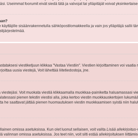
i. Useimmat foorumit eivät siedä tätä ja valvojat tai ylläpitäjät voivat yksinkertaise
aan?
le käyttäjille sisäänrakennetulla sähköpostilomakkeella ja vain jos ylläpitäjä sallii
stijärjestelmää.
stataksesi viestiketjuun klikkaa "Vastaa Viestiin". Viestien kirjoittaminen voi vaatia
joittaa uusia viestejä, Voit lähettää liitetiedostoja, jne.
ia viestejäsi. Voit muokata viestiä klikkaamalla muokkaa-painiketta haluamassasi vies
n palatessasi pienen tekstin viestisi alla, joka kertoo viestin muokkauskertojen luk
 mutta he saattavat jättää pienen huomautuksen viestin muokkaamisen syistä niin halu
ellainen omissa asetuksissa. Kun olet luonut sellaisen, voit valita
Lisää allekirjoitus
-
lä valinnan omissa asetuksissa. Jos teet niin, voit silti estää allekirjoituksen liittäm