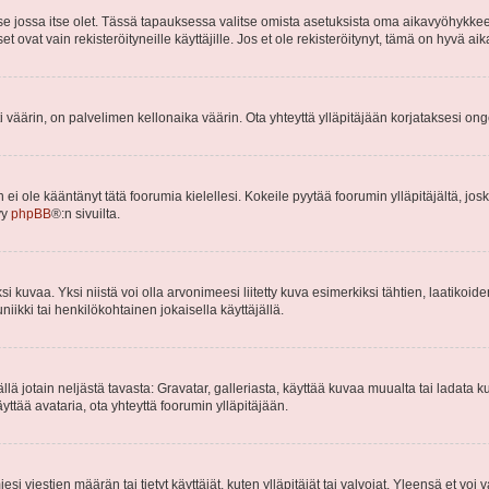
 se jossa itse olet. Tässä tapauksessa valitse omista asetuksista oma aikavyöhykke
vat vain rekisteröityneille käyttäjille. Jos et ole rekisteröitynyt, tämä on hyvä aik
i väärin, on palvelimen kellonaika väärin. Ota yhteyttä ylläpitäjään korjataksesi on
an ei ole kääntänyt tätä foorumia kielellesi. Kokeile pyytää foorumin ylläpitäjältä, jos
yy
phpBB
®:n sivuilta.
 kuvaa. Yksi niistä voi olla arvonimeesi liitetty kuva esimerkiksi tähtien, laatikoid
iikki tai henkilökohtainen jokaisella käyttäjällä.
mällä jotain neljästä tavasta: Gravatar, galleriasta, käyttää kuvaa muualta tai ladata
äyttää avataria, ota yhteyttä foorumin ylläpitäjään.
iesi viestien määrän tai tietyt käyttäjät, kuten ylläpitäjät tai valvojat. Yleensä et vo