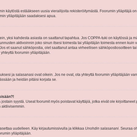
nin käytöstä estääkseen uusia vierailijoita rekisteröitymästä. Foorumin ylläpitäjä on v
umin ylläpitäjään saadaksesi apua.
ein, yksi kahdesta asiasta on saattanut tapahtua. Jos COPPA-tuki on käytössä ja määri
nnusten aktivoinnin joko sinun itsesi toimesta tai ylläpitäjän toimesta ennen kuin vo
. Jos et saanut sähköpostia, olet saattanut antaa virheellisen sähköpostiosoitteen t
 yhteyttä foorumin ylläpitäjään.
sesi ja salasanasi ovat oikein. Jos ne ovat, ota yhteyttä foorumin ylläpitäjään varmi
ssään ja heidän pitäisi korjata se.
sisään?!
stä jostain syystä. Useat foorumit myös poistavat käyttäjiä, jotka eivät ole kirjoitta
n aktiivisemmin.
asettaa uudelleen. Käy kirjautumissivulla ja klikkaa
Unohdin salasanani
. Seuraa oh
rumin ylläpitäjään.