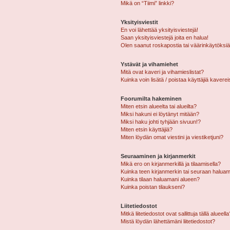
Mikä on “Tiimi” linkki?
Yksityisviestit
En voi lähettää yksityisviestejä!
Saan yksityisviestejä joita en halua!
Olen saanut roskapostia tai väärinkäytöksiä s
Ystävät ja vihamiehet
Mitä ovat kaveri ja vihamieslistat?
Kuinka voin lisätä / poistaa käyttäjiä kaverei
Foorumilta hakeminen
Miten etsin alueelta tai alueilta?
Miksi hakuni ei löytänyt mitään?
Miksi haku johti tyhjään sivuun!?
Miten etsin käyttäjiä?
Miten löydän omat viestini ja viestiketjuni?
Seuraaminen ja kirjanmerkit
Mikä ero on kirjanmerkillä ja tilaamisella?
Kuinka teen kirjanmerkin tai seuraan haluam
Kuinka tilaan haluamani alueen?
Kuinka poistan tilaukseni?
Liitetiedostot
Mitkä liitetiedostot ovat sallittuja tällä alueell
Mistä löydän lähettämäni liitetiedostot?