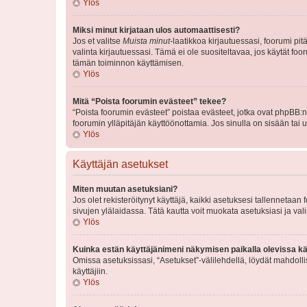
Ylös
Miksi minut kirjataan ulos automaattisesti?
Jos et valitse
Muista minut
-laatikkoa kirjautuessasi, foorumi pi
valinta kirjautuessasi. Tämä ei ole suositeltavaa, jos käytät foo
tämän toiminnon käyttämisen.
Ylös
Mitä “Poista foorumin evästeet” tekee?
“Poista foorumin evästeet” poistaa evästeet, jotka ovat phpBB:n 
foorumin ylläpitäjän käyttöönottamia. Jos sinulla on sisään ta
Ylös
Käyttäjän asetukset
Miten muutan asetuksiani?
Jos olet rekisteröitynyt käyttäjä, kaikki asetuksesi tallennetaa
sivujen ylälaidassa. Tätä kautta voit muokata asetuksiasi ja vali
Ylös
Kuinka estän käyttäjänimeni näkymisen paikalla olevissa kä
Omissa asetuksissasi, “Asetukset”-välilehdellä, löydät mahdoll
käyttäjiin.
Ylös