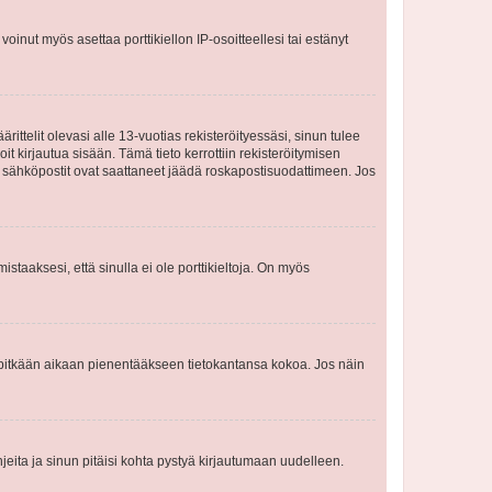
oinut myös asettaa porttikiellon IP-osoitteellesi tai estänyt
ttelit olevasi alle 13-vuotias rekisteröityessäsi, sinun tulee
it kirjautua sisään. Tämä tieto kerrottiin rekisteröitymisen
ai sähköpostit ovat saattaneet jäädä roskapostisuodattimeen. Jos
staaksesi, että sinulla ei ole porttikieltoja. On myös
neet pitkään aikaan pienentääkseen tietokantansa kokoa. Jos näin
jeita ja sinun pitäisi kohta pystyä kirjautumaan uudelleen.