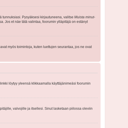
tä tunnuksiasi. Pysyäksesi kirjautuneena, valitse
Muista minut
-
sa. Jos et näe tätä valintaa, foorumin ylläpitäjä on estänyt
oavat myös toimintoja, kuten luettujen seurantaa, jos ne ovat
 linkki löytyy yleensä klikkaamalla käyttäjänimeäsi foorumin
äjille, valvojille ja itsellesi. Sinut lasketaan piilossa oleviin