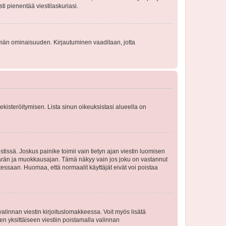
sti pienentää viestilaskuriasi.
 tämän ominaisuuden. Kirjautuminen vaaditaan, jotta
 rekisteröitymisen. Lista sinun oikeuksistasi alueella on
tissä. Joskus painike toimii vain tietyn ajan viestin luomisen
umäärän ja muokkausajan. Tämä näkyy vain jos joku on vastannut
tessaan. Huomaa, että normaalit käyttäjät eivät voi poistaa
valinnan viestin kirjoituslomakkeessa. Voit myös lisätä
isen yksittäiseen viestiin poistamalla valinnan