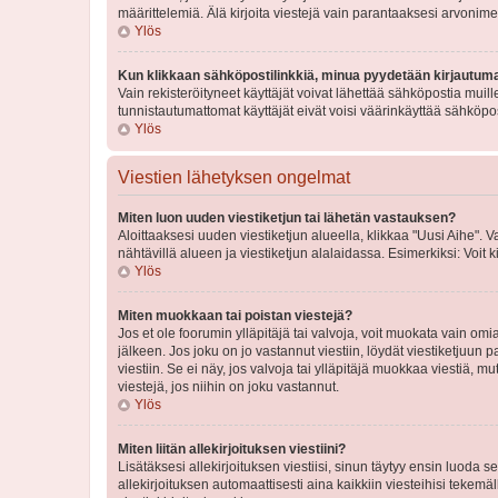
määrittelemiä. Älä kirjoita viestejä vain parantaaksesi arvonimeäs
Ylös
Kun klikkaan sähköpostilinkkiä, minua pyydetään kirjautum
Vain rekisteröityneet käyttäjät voivat lähettää sähköpostia muil
tunnistautumattomat käyttäjät eivät voisi väärinkäyttää sähköpo
Ylös
Viestien lähetyksen ongelmat
Miten luon uuden viestiketjun tai lähetän vastauksen?
Aloittaaksesi uuden viestiketjun alueella, klikkaa "Uusi Aihe". Va
nähtävillä alueen ja viestiketjun alalaidassa. Esimerkiksi: Voit kir
Ylös
Miten muokkaan tai poistan viestejä?
Jos et ole foorumin ylläpitäjä tai valvoja, voit muokata vain om
jälkeen. Jos joku on jo vastannut viestiin, löydät viestiketjuu
viestiin. Se ei näy, jos valvoja tai ylläpitäjä muokkaa viestiä,
viestejä, jos niihin on joku vastannut.
Ylös
Miten liitän allekirjoituksen viestiini?
Lisätäksesi allekirjoituksen viestiisi, sinun täytyy ensin luoda s
allekirjoituksen automaattisesti aina kaikkiin viesteihisi tekemäl