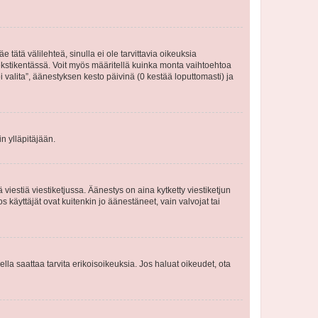
 tätä välilehteä, sinulla ei ole tarvittavia oikeuksia
 tekstikentässä. Voit myös määritellä kuinka monta vaihtoehtoa
 valita”, äänestyksen kesto päivinä (0 kestää loputtomasti) ja
n ylläpitäjään.
iestiä viestiketjussa. Äänestys on aina kytketty viestiketjun
käyttäjät ovat kuitenkin jo äänestäneet, vain valvojat tai
eella saattaa tarvita erikoisoikeuksia. Jos haluat oikeudet, ota