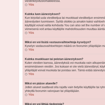
viestinkirjoituslomakkeessa.
Ylös
Kuinka luon äänestyksen?
Kun kirjoitat uuta viestiketjua tai muokkaat viestiketjun ensimmäi
äänestysten luomiseen. Syötä otsikko ja ainakin kaksi vaihtoehto
käyttäjät voivat valita kohdasta You can also set the number of
viimeisenä voit antaa käyttäjille mahdollisuuden muuttaa ääntä
Ylös
Miksi en voi lisätä vastausvaihtoehtoja kyselyyn?
Kyselyn vastausvaihtoehtojen määrä on foorumin ylläpitäjän määr
Ylös
Kuinka muokkaan tai poistan äänestyksen?
Kuten viestien kanssa, äänestyksiä voi muokata vain alkuperäine
ensimmäiseen viestiin. Jos kukaan ei ole vielä äänestänyt, käyt
ylläpitäjät voivat muokata tai poistaa sen. Tämä estää äänest
Ylös
Miksi en pääse alueelle?
Jotkin alueet saattavat olla rajattu vain tietyille käyttäjille tai
yhteyttä foorumin valvojaan tai ylläpitäjään.
Ylös
Miksi en voi liittää tiedostoja?