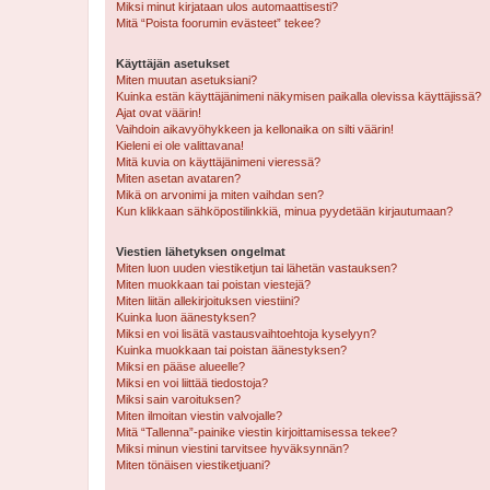
Miksi minut kirjataan ulos automaattisesti?
Mitä “Poista foorumin evästeet” tekee?
Käyttäjän asetukset
Miten muutan asetuksiani?
Kuinka estän käyttäjänimeni näkymisen paikalla olevissa käyttäjissä?
Ajat ovat väärin!
Vaihdoin aikavyöhykkeen ja kellonaika on silti väärin!
Kieleni ei ole valittavana!
Mitä kuvia on käyttäjänimeni vieressä?
Miten asetan avataren?
Mikä on arvonimi ja miten vaihdan sen?
Kun klikkaan sähköpostilinkkiä, minua pyydetään kirjautumaan?
Viestien lähetyksen ongelmat
Miten luon uuden viestiketjun tai lähetän vastauksen?
Miten muokkaan tai poistan viestejä?
Miten liitän allekirjoituksen viestiini?
Kuinka luon äänestyksen?
Miksi en voi lisätä vastausvaihtoehtoja kyselyyn?
Kuinka muokkaan tai poistan äänestyksen?
Miksi en pääse alueelle?
Miksi en voi liittää tiedostoja?
Miksi sain varoituksen?
Miten ilmoitan viestin valvojalle?
Mitä “Tallenna”-painike viestin kirjoittamisessa tekee?
Miksi minun viestini tarvitsee hyväksynnän?
Miten tönäisen viestiketjuani?