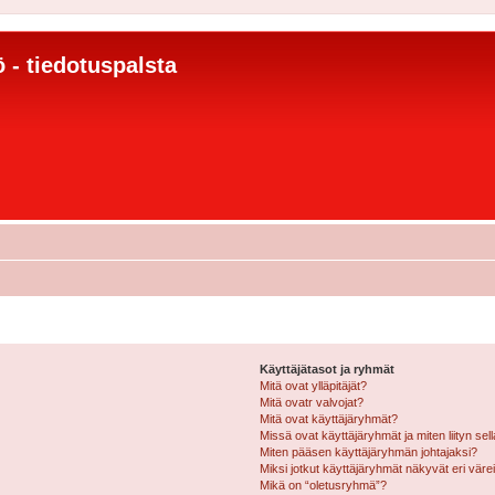
 - tiedotuspalsta
Käyttäjätasot ja ryhmät
Mitä ovat ylläpitäjät?
Mitä ovatr valvojat?
Mitä ovat käyttäjäryhmät?
Missä ovat käyttäjäryhmät ja miten liityn sel
Miten pääsen käyttäjäryhmän johtajaksi?
Miksi jotkut käyttäjäryhmät näkyvät eri värei
Mikä on “oletusryhmä”?