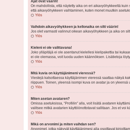
Ajat ovat väärin!
On mahdollista, että näytetty aika on eri aikavyöhykkeeltä kuin
että aikavyöhykkeen vaihtaminen, kuten monet muutkin asetukset o
Ylös
Vaihdoin aikavyöhykkeen ja kellonaika on silti väärin!
Jos olet varmasti valinnut oikean aikavyöhykkeen ja aika on silt
Ylös
Kieleni ei ole valittavana!
Joko ylläpitäjä ei ole asentanut kielellesi kielipakettia tai kuka
ei ole olemassa, voit luoda uuden käännöksen. Lisätietoja löyt
Ylös
Mitä kuvia on käyttäjänimeni vieressä?
Viestejä katsottaessa käyttäjänimen vieressä saattaa näkyä kaksi
riippuen. Toinen, yleensä isompi kuva on avatar ja on yleensä un
Ylös
Miten asetan avataren?
Omissa asetuksissa, “Profiilin” alla, voit lisätä avataren käyttä
valitsee mitkä avatarien käyttöönottotavat sallitaan. Jos et voi k
Ylös
Mikä on arvonimi ja miten vaihdan sen?
Arvonimet, jotka näkyvät käyttäjänimesi alla osoittavat kirjoittam