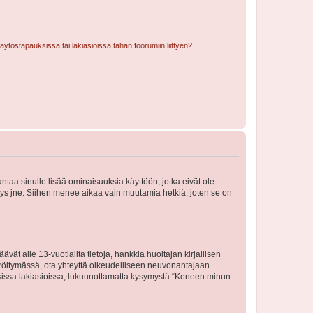
töstapauksissa tai lakiasioissa tähän foorumiin liittyen?
 antaa sinulle lisää ominaisuuksia käyttöön, jotka eivät ole
enyys jne. Siihen menee aikaa vain muutamia hetkiä, joten se on
vät alle 13-vuotiailta tietoja, hankkia huoltajan kirjallisen
teröitymässä, ota yhteyttä oikeudelliseen neuvonantajaan
isissa lakiasioissa, lukuunottamatta kysymystä “Keneen minun