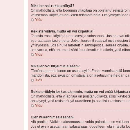
Miksi en voi rekisteröityä?
On mahdollista, että foorumin ylläpitäjä on poistanut rekisteröin
valitsemasi käyttäjätunnuksen rekisteröinnin. Ota yhteyttä foor
Ylös
Rekisteröidyin, mutta en voi kirjautua!
Tarkista ensin käyttäjätunnuksesi ja salasanasi. Jos ne ovat oik
seurata saamiasi ohjeita. Jotkut foorumit vaativat myös uusien tu
yhteydessä. Jos sinulle lähetettiin sähköpostia, seuraa ohjeita
olet varma, että antamasi sähköpostiosoite oli oikein, yritä ottaa
Ylös
Miksi en voi kirjautua sisään?
Tämän tapahtumiseen on useita syitä. Ensin, varmista että tunnuk
mahdollista, että sivuston omistajalla on asetusvirhe heidän pää
Ylös
Rekisteröidyin joskus aiemmin, mutta en voi enää kirjautua 
On mahdollista, että ylläpitäjä on poistanut käyttäjätilisi käytö
on käynyt, yritä rekisteröityä uudelleen ja osallistu keskusteluu
Ylös
Olen hukannut salasanani!
Älä panikoi! Vaikka salasanaasi ei voida palauttaa, se voidaan 
Jos et pysty asettamaan salasanaasi uudelleen, ota yhteyttä foo