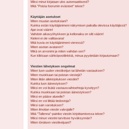
Miksi minut kirjataan ulos automaattisesti?
Mitä “Poista foorumin evästeet” tekee?
Käyttäjän asetukset
Miten muutan asetuksiani?
Kuinka estän käyttäjänimeni näkymisen paikalla olevissa käyttäjissä?
Ajat ovat väärin!
Vaihdoin aikavyöhykkeen ja kellonaika on silti väärin!
Kieleni ei ole valittavana!
Mitä kuvia on käyttäjänimeni vieressä?
Miten asetan avataren?
Mikä on arvonimi ja miten vaihdan sen?
Kun klikkaan sähköpostilinkkiä, minua pyydetään kirjautumaan?
Viestien lähetyksen ongelmat
Miten luon uuden viestiketjun tai lähetän vastauksen?
Miten muokkaan tai poistan viestejä?
Miten liitän allekirjoituksen viestiini?
Kuinka luon äänestyksen?
Miksi en voi lisätä vastausvaihtoehtoja kyselyyn?
Kuinka muokkaan tai poistan äänestyksen?
Miksi en pääse alueelle?
Miksi en voi liittää tiedostoja?
Miksi sain varoituksen?
Miten ilmoitan viestin valvojalle?
Mitä “Tallenna”-painike viestin kirjoittamisessa tekee?
Miksi minun viestini tarvitsee hyväksynnän?
Miten tönäisen viestiketjuani?