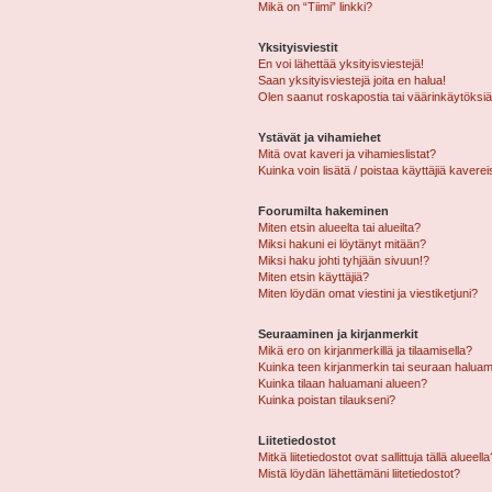
Mikä on “Tiimi” linkki?
Yksityisviestit
En voi lähettää yksityisviestejä!
Saan yksityisviestejä joita en halua!
Olen saanut roskapostia tai väärinkäytöksiä s
Ystävät ja vihamiehet
Mitä ovat kaveri ja vihamieslistat?
Kuinka voin lisätä / poistaa käyttäjiä kaverei
Foorumilta hakeminen
Miten etsin alueelta tai alueilta?
Miksi hakuni ei löytänyt mitään?
Miksi haku johti tyhjään sivuun!?
Miten etsin käyttäjiä?
Miten löydän omat viestini ja viestiketjuni?
Seuraaminen ja kirjanmerkit
Mikä ero on kirjanmerkillä ja tilaamisella?
Kuinka teen kirjanmerkin tai seuraan haluam
Kuinka tilaan haluamani alueen?
Kuinka poistan tilaukseni?
Liitetiedostot
Mitkä liitetiedostot ovat sallittuja tällä alueell
Mistä löydän lähettämäni liitetiedostot?