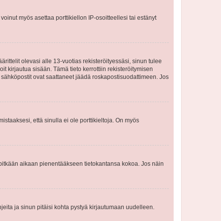
oinut myös asettaa porttikiellon IP-osoitteellesi tai estänyt
ttelit olevasi alle 13-vuotias rekisteröityessäsi, sinun tulee
it kirjautua sisään. Tämä tieto kerrottiin rekisteröitymisen
ai sähköpostit ovat saattaneet jäädä roskapostisuodattimeen. Jos
staaksesi, että sinulla ei ole porttikieltoja. On myös
neet pitkään aikaan pienentääkseen tietokantansa kokoa. Jos näin
jeita ja sinun pitäisi kohta pystyä kirjautumaan uudelleen.