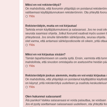
Miksi en voi rekisteröityä?
On mahdollista, että foorumin ylläpitäjä on poistanut rekisteröin
valitsemasi käyttäjätunnuksen rekisteröinnin. Ota yhteyttä foor
Ylös
Rekisteröidyin, mutta en voi kirjautua!
Tarkista ensin käyttäjätunnuksesi ja salasanasi. Jos ne ovat oik
seurata saamiasi ohjeita. Jotkut foorumit vaativat myös uusien tu
yhteydessä. Jos sinulle lähetettiin sähköpostia, seuraa ohjeita
olet varma, että antamasi sähköpostiosoite oli oikein, yritä ottaa
Ylös
Miksi en voi kirjautua sisään?
Tämän tapahtumiseen on useita syitä. Ensin, varmista että tunnuk
mahdollista, että sivuston omistajalla on asetusvirhe heidän pää
Ylös
Rekisteröidyin joskus aiemmin, mutta en voi enää kirjautua 
On mahdollista, että ylläpitäjä on poistanut käyttäjätilisi käytö
on käynyt, yritä rekisteröityä uudelleen ja osallistu keskusteluu
Ylös
Olen hukannut salasanani!
Älä panikoi! Vaikka salasanaasi ei voida palauttaa, se voidaan 
Jos et pysty asettamaan salasanaasi uudelleen, ota yhteyttä foo