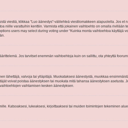
stä viestiä, klikkaa "Luo äänestys"-välilehteä viestilomakkeen alapuolella. Jos et näe
a niille varattuihin kenttiin. Varmista että jokainen vaihtoehto on omalla rivillään
 options users may select during voting under “Kuinka monta vaihtoehtoa käyttäjä voi
än.
ittelemä. Jos tarvitset enemmän vaihtoehtoja kuin on sallittu, ota yhteyttä foorumi
n lähettäjä, valvoja tai ylläpitäjä. Muokataksesi äänestystä, muokkaa ensimmäistä v
täjät voivat poistaa äänestyksen tai muokata mitä tahansa äänestyksen asetusta. Jos 
ysvaihtoehtojen vaihtamisen kesken äänestyksen.
 ryhmille. Katsoaksesi, lukeaksesi, kirjoittaaksesi tai muiden toimintojen tekeminen alu