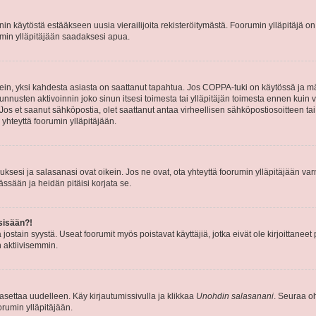
nin käytöstä estääkseen uusia vierailijoita rekisteröitymästä. Foorumin ylläpitäjä on v
umin ylläpitäjään saadaksesi apua.
ein, yksi kahdesta asiasta on saattanut tapahtua. Jos COPPA-tuki on käytössä ja määri
nnusten aktivoinnin joko sinun itsesi toimesta tai ylläpitäjän toimesta ennen kuin vo
. Jos et saanut sähköpostia, olet saattanut antaa virheellisen sähköpostiosoitteen t
 yhteyttä foorumin ylläpitäjään.
sesi ja salasanasi ovat oikein. Jos ne ovat, ota yhteyttä foorumin ylläpitäjään varmi
ssään ja heidän pitäisi korjata se.
sisään?!
stä jostain syystä. Useat foorumit myös poistavat käyttäjiä, jotka eivät ole kirjoitta
n aktiivisemmin.
asettaa uudelleen. Käy kirjautumissivulla ja klikkaa
Unohdin salasanani
. Seuraa oh
rumin ylläpitäjään.