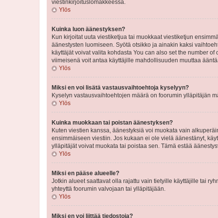
viestinkirjoituslomakkeessa.
Ylös
Kuinka luon äänestyksen?
Kun kirjoitat uuta viestiketjua tai muokkaat viestiketjun ensimmäi
äänestysten luomiseen. Syötä otsikko ja ainakin kaksi vaihtoehto
käyttäjät voivat valita kohdasta You can also set the number of
viimeisenä voit antaa käyttäjille mahdollisuuden muuttaa ääntä
Ylös
Miksi en voi lisätä vastausvaihtoehtoja kyselyyn?
Kyselyn vastausvaihtoehtojen määrä on foorumin ylläpitäjän määr
Ylös
Kuinka muokkaan tai poistan äänestyksen?
Kuten viestien kanssa, äänestyksiä voi muokata vain alkuperäine
ensimmäiseen viestiin. Jos kukaan ei ole vielä äänestänyt, käyt
ylläpitäjät voivat muokata tai poistaa sen. Tämä estää äänest
Ylös
Miksi en pääse alueelle?
Jotkin alueet saattavat olla rajattu vain tietyille käyttäjille tai
yhteyttä foorumin valvojaan tai ylläpitäjään.
Ylös
Miksi en voi liittää tiedostoja?