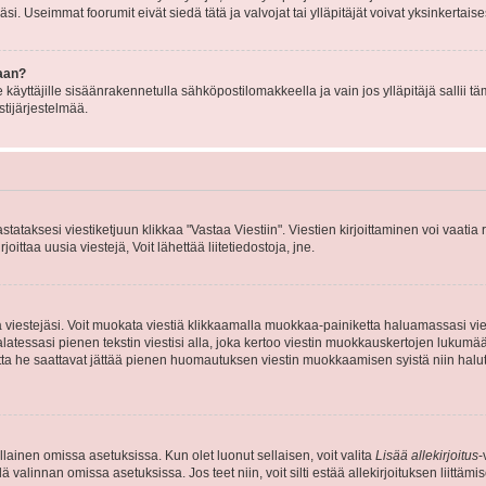
i. Useimmat foorumit eivät siedä tätä ja valvojat tai ylläpitäjät voivat yksinkertaise
aan?
le käyttäjille sisäänrakennetulla sähköpostilomakkeella ja vain jos ylläpitäjä sallii
stijärjestelmää.
stataksesi viestiketjuun klikkaa "Vastaa Viestiin". Viestien kirjoittaminen voi vaatia
joittaa uusia viestejä, Voit lähettää liitetiedostoja, jne.
ia viestejäsi. Voit muokata viestiä klikkaamalla muokkaa-painiketta haluamassasi vies
n palatessasi pienen tekstin viestisi alla, joka kertoo viestin muokkauskertojen luk
 mutta he saattavat jättää pienen huomautuksen viestin muokkaamisen syistä niin halu
ellainen omissa asetuksissa. Kun olet luonut sellaisen, voit valita
Lisää allekirjoitus
-
lä valinnan omissa asetuksissa. Jos teet niin, voit silti estää allekirjoituksen liittäm