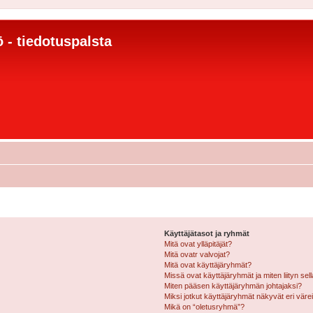
 - tiedotuspalsta
Käyttäjätasot ja ryhmät
Mitä ovat ylläpitäjät?
Mitä ovatr valvojat?
Mitä ovat käyttäjäryhmät?
Missä ovat käyttäjäryhmät ja miten liityn sel
Miten pääsen käyttäjäryhmän johtajaksi?
Miksi jotkut käyttäjäryhmät näkyvät eri värei
Mikä on “oletusryhmä”?