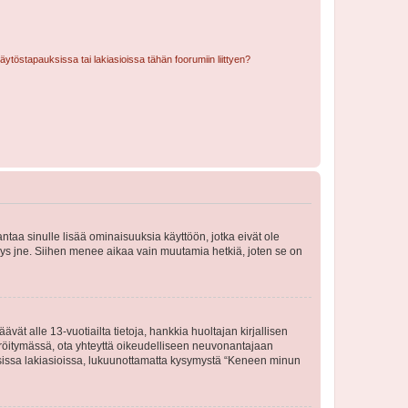
töstapauksissa tai lakiasioissa tähän foorumiin liittyen?
 antaa sinulle lisää ominaisuuksia käyttöön, jotka eivät ole
enyys jne. Siihen menee aikaa vain muutamia hetkiä, joten se on
vät alle 13-vuotiailta tietoja, hankkia huoltajan kirjallisen
teröitymässä, ota yhteyttä oikeudelliseen neuvonantajaan
isissa lakiasioissa, lukuunottamatta kysymystä “Keneen minun