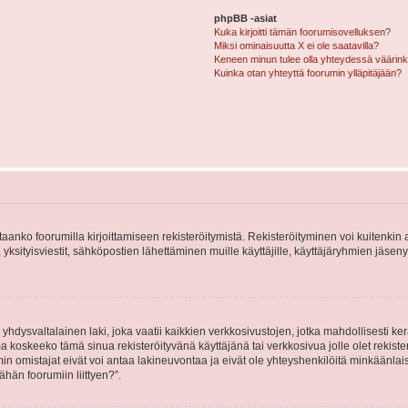
phpBB -asiat
Kuka kirjoitti tämän foorumisovelluksen?
Miksi ominaisuutta X ei ole saatavilla?
Keneen minun tulee olla yhteydessä väärinkäy
Kuinka otan yhteyttä foorumin ylläpitäjään?
vitaanko foorumilla kirjoittamiseen rekisteröitymistä. Rekisteröityminen voi kuitenkin
 yksityisviestit, sähköpostien lähettäminen muille käyttäjille, käyttäjäryhmien jäs
hdysvaltalainen laki, joka vaatii kaikkien verkkosivustojen, jotka mahdollisesti kerää
a koskeeko tämä sinua rekisteröityvänä käyttäjänä tai verkkosivua jolle olet rekis
 omistajat eivät voi antaa lakineuvontaa ja eivät ole yhteyshenkilöitä minkäänla
ähän foorumiin liittyen?”.