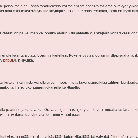
 se jossa itse olet. Tässä tapauksessa valitse omista asetuksista oma aikavyöhykke
vat vain rekisteröityneille käyttäjille. Jos et ole rekisteröitynyt, tämä on hyvä aik
i väärin, on palvelimen kellonaika väärin. Ota yhteyttä ylläpitäjään korjataksesi on
an ei ole kääntänyt tätä foorumia kielellesi. Kokeile pyytää foorumin ylläpitäjältä, jos
yy
phpBB
®:n sivuilta.
 kuvaa. Yksi niistä voi olla arvonimeesi liitetty kuva esimerkiksi tähtien, laatikoid
iikki tai henkilökohtainen jokaisella käyttäjällä.
mällä jotain neljästä tavasta: Gravatar, galleriasta, käyttää kuvaa muualta tai ladata
äyttää avataria, ota yhteyttä foorumin ylläpitäjään.
iesi viestien määrän tai tietyt käyttäjät, kuten ylläpitäjät tai valvojat. Yleensä et vo