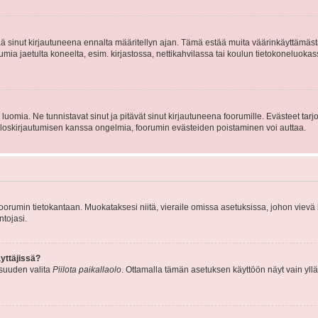
tää sinut kirjautuneena ennalta määritellyn ajan. Tämä estää muita väärinkäyttämäs
rumia jaetulta koneelta, esim. kirjastossa, nettikahvilassa tai koulun tietokoneluokas
luomia. Ne tunnistavat sinut ja pitävät sinut kirjautuneena foorumille. Evästeet tarj
i uloskirjautumisen kanssa ongelmia, foorumin evästeiden poistaminen voi auttaa.
n foorumin tietokantaan. Muokataksesi niitä, vieraile omissa asetuksissa, johon vievä
ntojasi.
yttäjissä?
isuuden valita
Piilota paikallaolo
. Ottamalla tämän asetuksen käyttöön näyt vain ylläpit