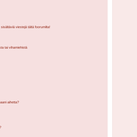
isältäviä viestejä tältä foorumilta!
sta tai vihamiehistä
aani aihetta?
a?