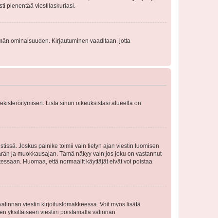
sti pienentää viestilaskuriasi.
 tämän ominaisuuden. Kirjautuminen vaaditaan, jotta
 rekisteröitymisen. Lista sinun oikeuksistasi alueella on
tissä. Joskus painike toimii vain tietyn ajan viestin luomisen
umäärän ja muokkausajan. Tämä näkyy vain jos joku on vastannut
tessaan. Huomaa, että normaalit käyttäjät eivät voi poistaa
valinnan viestin kirjoituslomakkeessa. Voit myös lisätä
isen yksittäiseen viestiin poistamalla valinnan