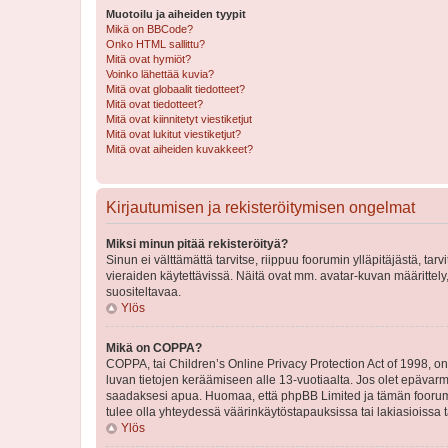
Muotoilu ja aiheiden tyypit
Mikä on BBCode?
Onko HTML sallittu?
Mitä ovat hymiöt?
Voinko lähettää kuvia?
Mitä ovat globaalit tiedotteet?
Mitä ovat tiedotteet?
Mitä ovat kiinnitetyt viestiketjut
Mitä ovat lukitut viestiketjut?
Mitä ovat aiheiden kuvakkeet?
Kirjautumisen ja rekisteröitymisen ongelmat
Miksi minun pitää rekisteröityä?
Sinun ei välttämättä tarvitse, riippuu foorumin ylläpitäjästä, tar
vieraiden käytettävissä. Näitä ovat mm. avatar-kuvan määrittely,
suositeltavaa.
Ylös
Mikä on COPPA?
COPPA, tai Children’s Online Privacy Protection Act of 1998, on y
luvan tietojen keräämiseen alle 13-vuotiaalta. Jos olet epävarm
saadaksesi apua. Huomaa, että phpBB Limited ja tämän foorumin
tulee olla yhteydessä väärinkäytöstapauksissa tai lakiasioissa t
Ylös