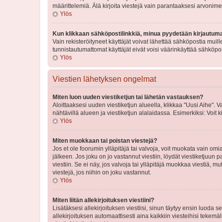
määrittelemiä. Älä kirjoita viestejä vain parantaaksesi arvonimeäs
Ylös
Kun klikkaan sähköpostilinkkiä, minua pyydetään kirjautum
Vain rekisteröityneet käyttäjät voivat lähettää sähköpostia muil
tunnistautumattomat käyttäjät eivät voisi väärinkäyttää sähköpo
Ylös
Viestien lähetyksen ongelmat
Miten luon uuden viestiketjun tai lähetän vastauksen?
Aloittaaksesi uuden viestiketjun alueella, klikkaa "Uusi Aihe". Va
nähtävillä alueen ja viestiketjun alalaidassa. Esimerkiksi: Voit kir
Ylös
Miten muokkaan tai poistan viestejä?
Jos et ole foorumin ylläpitäjä tai valvoja, voit muokata vain om
jälkeen. Jos joku on jo vastannut viestiin, löydät viestiketjuu
viestiin. Se ei näy, jos valvoja tai ylläpitäjä muokkaa viestiä,
viestejä, jos niihin on joku vastannut.
Ylös
Miten liitän allekirjoituksen viestiini?
Lisätäksesi allekirjoituksen viestiisi, sinun täytyy ensin luoda s
allekirjoituksen automaattisesti aina kaikkiin viesteihisi tekemäl