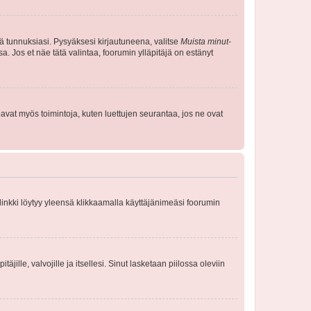
tä tunnuksiasi. Pysyäksesi kirjautuneena, valitse
Muista minut
-
sa. Jos et näe tätä valintaa, foorumin ylläpitäjä on estänyt
oavat myös toimintoja, kuten luettujen seurantaa, jos ne ovat
 linkki löytyy yleensä klikkaamalla käyttäjänimeäsi foorumin
äjille, valvojille ja itsellesi. Sinut lasketaan piilossa oleviin