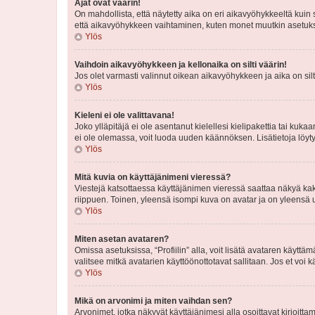
Ajat ovat väärin!
On mahdollista, että näytetty aika on eri aikavyöhykkeeltä kuin
että aikavyöhykkeen vaihtaminen, kuten monet muutkin asetukset o
Ylös
Vaihdoin aikavyöhykkeen ja kellonaika on silti väärin!
Jos olet varmasti valinnut oikean aikavyöhykkeen ja aika on silt
Ylös
Kieleni ei ole valittavana!
Joko ylläpitäjä ei ole asentanut kielellesi kielipakettia tai kuka
ei ole olemassa, voit luoda uuden käännöksen. Lisätietoja löyt
Ylös
Mitä kuvia on käyttäjänimeni vieressä?
Viestejä katsottaessa käyttäjänimen vieressä saattaa näkyä kaksi
riippuen. Toinen, yleensä isompi kuva on avatar ja on yleensä un
Ylös
Miten asetan avataren?
Omissa asetuksissa, “Profiilin” alla, voit lisätä avataren käyttä
valitsee mitkä avatarien käyttöönottotavat sallitaan. Jos et voi k
Ylös
Mikä on arvonimi ja miten vaihdan sen?
Arvonimet, jotka näkyvät käyttäjänimesi alla osoittavat kirjoittam