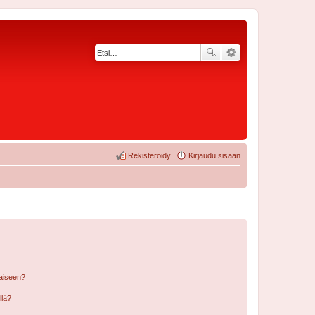
Rekisteröidy
Kirjaudu sisään
laiseen?
llä?