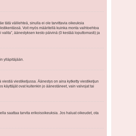
 tätä välilehteä, sinulla ei ole tarvittavia oikeuksia
 tekstikentässä. Voit myös määritellä kuinka monta vaihtoehtoa
 valita”, äänestyksen kesto päivinä (0 kestää loputtomasti) ja
n ylläpitäjään.
iestiä viestiketjussa. Äänestys on aina kytketty viestiketjun
käyttäjät ovat kuitenkin jo äänestäneet, vain valvojat tai
eella saattaa tarvita erikoisoikeuksia. Jos haluat oikeudet, ota