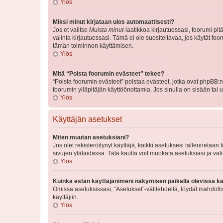
Ylös
Miksi minut kirjataan ulos automaattisesti?
Jos et valitse
Muista minut
-laatikkoa kirjautuessasi, foorumi pi
valinta kirjautuessasi. Tämä ei ole suositeltavaa, jos käytät foo
tämän toiminnon käyttämisen.
Ylös
Mitä “Poista foorumin evästeet” tekee?
“Poista foorumin evästeet” poistaa evästeet, jotka ovat phpBB:n 
foorumin ylläpitäjän käyttöönottamia. Jos sinulla on sisään ta
Ylös
Käyttäjän asetukset
Miten muutan asetuksiani?
Jos olet rekisteröitynyt käyttäjä, kaikki asetuksesi tallennetaa
sivujen ylälaidassa. Tätä kautta voit muokata asetuksiasi ja vali
Ylös
Kuinka estän käyttäjänimeni näkymisen paikalla olevissa kä
Omissa asetuksissasi, “Asetukset”-välilehdellä, löydät mahdoll
käyttäjiin.
Ylös