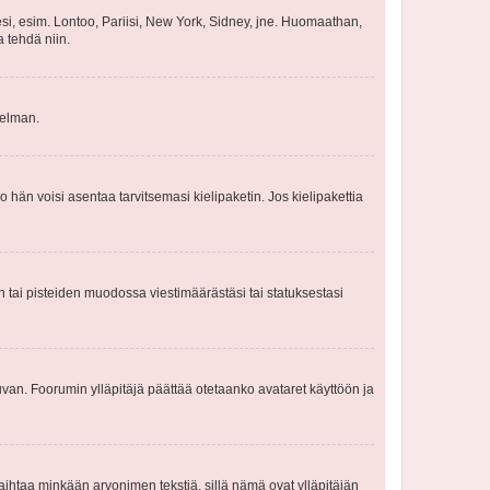
esi, esim. Lontoo, Pariisi, New York, Sidney, jne. Huomaathan,
a tehdä niin.
gelman.
ko hän voisi asentaa tarvitsemasi kielipaketin. Jos kielipakettia
en tai pisteiden muodossa viestimäärästäsi tai statuksestasi
 kuvan. Foorumin ylläpitäjä päättää otetaanko avataret käyttöön ja
i vaihtaa minkään arvonimen tekstiä, sillä nämä ovat ylläpitäjän