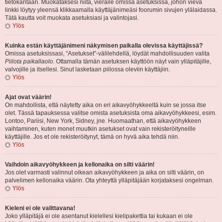
tietokantaan. Muokataksesi niitä, vieraile omissa asetuksissa, johon vievä
linkki löytyy yleensä klikkaamalla käyttäjänimeäsi foorumin sivujen ylälaidassa.
Tätä kautta voit muokata asetuksiasi ja valintojasi.
Ylös
Kuinka estän käyttäjänimeni näkymisen paikalla olevissa käyttäjissä?
Omissa asetuksissasi, “Asetukset”-välilehdellä, löydät mahdollisuuden valita
Piilota paikallaolo
. Ottamalla tämän asetuksen käyttöön näyt vain ylläpitäjille,
valvojille ja itsellesi. Sinut lasketaan piilossa oleviin käyttäjiin.
Ylös
Ajat ovat väärin!
On mahdollista, että näytetty aika on eri aikavyöhykkeeltä kuin se jossa itse
olet. Tässä tapauksessa valitse omista asetuksista oma aikavyöhykkeesi, esim.
Lontoo, Pariisi, New York, Sidney, jne. Huomaathan, että aikavyöhykkeen
vaihtaminen, kuten monet muutkin asetukset ovat vain rekisteröityneille
käyttäjille. Jos et ole rekisteröitynyt, tämä on hyvä aika tehdä niin.
Ylös
Vaihdoin aikavyöhykkeen ja kellonaika on silti väärin!
Jos olet varmasti valinnut oikean aikavyöhykkeen ja aika on silti väärin, on
palvelimen kellonaika väärin. Ota yhteyttä ylläpitäjään korjataksesi ongelman.
Ylös
Kieleni ei ole valittavana!
Joko ylläpitäjä ei ole asentanut kielellesi kielipakettia tai kukaan ei ole