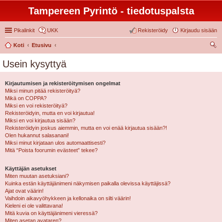
Tampereen Pyrintö - tiedotuspalsta
Pikalinkit
UKK
Rekisteröidy
Kirjaudu sisään
Koti
Etusivu
tsi
Usein kysyttyä
Kirjautumisen ja rekisteröitymisen ongelmat
Miksi minun pitää rekisteröityä?
Mikä on COPPA?
Miksi en voi rekisteröityä?
Rekisteröidyin, mutta en voi kirjautua!
Miksi en voi kirjautua sisään?
Rekisteröidyin joskus aiemmin, mutta en voi enää kirjautua sisään?!
Olen hukannut salasanani!
Miksi minut kirjataan ulos automaattisesti?
Mitä “Poista foorumin evästeet” tekee?
Käyttäjän asetukset
Miten muutan asetuksiani?
Kuinka estän käyttäjänimeni näkymisen paikalla olevissa käyttäjissä?
Ajat ovat väärin!
Vaihdoin aikavyöhykkeen ja kellonaika on silti väärin!
Kieleni ei ole valittavana!
Mitä kuvia on käyttäjänimeni vieressä?
Miten asetan avataren?