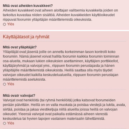
Mitä ovat aiheiden kuvakkeet?
Aiheiden kuvakkeet ovat aiheen aloittajan valitsemia kuvakkeita joiden on
tarkoitus kuvastaa niiden sisältöä. Aiheiden kuvakkeiden käyttöoikeudet
riippuvat foorumin ylläpitäjän määrittelemistä oikeuksista.
Ylös
Käyttäjätasot ja ryhmät
Mitä ovat ylläpitäjät?
Ylläpitäjät ovat jäseniä joille on annettu korkeimman tason kontrolli koko
foorumiin. Nämä jäsenet voivat hallita foorumin kaikkia foorumin toiminnan
osa-alueita, mukaan lukien oikeuksien asettaminen, käyttäjien porttikiellot,
käyttäjäryhmät ja valvojat yms., riippuen foorumin perustajasta ja hänen
ylläpitäjille määrittelemistä oikeuksista. Heillä saattaa olla myös täydet
valvojan oikeudet kaikilla keskustelualueilla, riippuen foorumin perustajan
määrittelemistä asetuksista.
Ylös
Mitä ovatr valvojat?
Valvojat ovat henkilöitä (tai ryhmä henkilöitä) jotka katsovat foorumeiden
perään päivittäin. Heillä on on valta muokata ja poistaa viestejä ja lukita, avata,
siirtää, poistaa ja jakaa viestiketjuja niillä alueilla joissa heillä on valvojan
oikeudet. Yleensä valvojat ovat paikalla estämässä aiheen vierestä
keskustelua tai hyvien tapojen vastaisen materiaalin lähettämistä.
Ylös