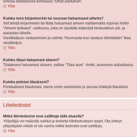
omissa asetuksissa kohdassa “Omat asetukset”.
Ylös
Kuinka teen kirjanmerkin tai seuraan haluamaani aihetta?
Voit tehdä kirjanmekin tai tilata haluamasi aiheen valitsemalla sopivan linkin
“Aiheen työkalut” -valikossa, joka on sijoitettu kätevästi keskustelun ylä- ja
alalaidan lähelle.
Viestiketjuun vastaaminen ja valinta “Huomauta kun vastaus lähetetään” tilaa
viestiketjun.
Ylös
Kuinka tilaan haluamani alueen?
Tilataksesi haluamasi alueen, valitse “Tilaa alue” -linkki, aluesivun alalaidassa.
Ylös
Kuinka poistan tilaukseni?
Poistaaksesi tilauksiasi, mene omiin asetuksiisi ja seuraa linkkejä tilauksiisi.
Ylös
Liitetiedostot
Mitkä liitetiedostot ovat sallittuja tällä alueella?
Ylläpitäjä voi määrätä sallitut ja kielletyt liitetiedostojen tyypit. Ota yhteys
ylläpitäjään mikäli et ole varma mitkä tiedostot ovat sallittuja..
Ylös