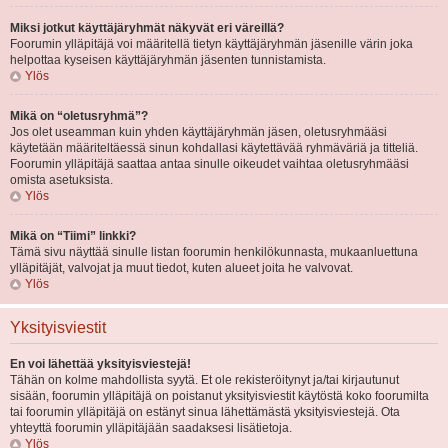
Miksi jotkut käyttäjäryhmät näkyvät eri väreillä?
Foorumin ylläpitäjä voi määritellä tietyn käyttäjäryhmän jäsenille värin joka
helpottaa kyseisen käyttäjäryhmän jäsenten tunnistamista.
Ylös
Mikä on “oletusryhmä”?
Jos olet useamman kuin yhden käyttäjäryhmän jäsen, oletusryhmääsi
käytetään määriteltäessä sinun kohdallasi käytettävää ryhmäväriä ja titteliä.
Foorumin ylläpitäjä saattaa antaa sinulle oikeudet vaihtaa oletusryhmääsi
omista asetuksista.
Ylös
Mikä on “Tiimi” linkki?
Tämä sivu näyttää sinulle listan foorumin henkilökunnasta, mukaanluettuna
ylläpitäjät, valvojat ja muut tiedot, kuten alueet joita he valvovat.
Ylös
Yksityisviestit
En voi lähettää yksityisviestejä!
Tähän on kolme mahdollista syytä. Et ole rekisteröitynyt ja/tai kirjautunut
sisään, foorumin ylläpitäjä on poistanut yksityisviestit käytöstä koko foorumilta
tai foorumin ylläpitäjä on estänyt sinua lähettämästä yksityisviestejä. Ota
yhteyttä foorumin ylläpitäjään saadaksesi lisätietoja.
Ylös