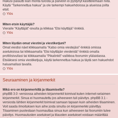
Hakusi palautti liian monta tulosta ja palvelin ei pystynyt käsittelemään niitä.
Käytä “Tarkennettua hakua” ja ole tarkempi hakuehdoissa ja alueissa joilta
etsit.
Ylös
Miten etsin käyttäjiä?
Vieraile “Käyttäjät”-sivulla ja klikkaa “Etsi käyttäjä”-linkkiä.
Ylös
Miten löydän omat viestini ja viestiketjuni?
Omat viestisi näet klikkaamalla “Katso omia viestejäsi”-linkkiä omissa
asetuksissa tai klikkaamalla “Etsi käyttäjän viesteistä”-linkkiä omalla
profiilisivullasi tai klikkaamalla “Pikalinkit”-valikkoa foorumin ylälaidassa.
Etsiäksesi omia viestiketjuja, käytä tarkennettua hakua ja täytä sen hakuehdot
haluamallasi tavalla.
Ylös
Seuraaminen ja kirjanmerkit
Mikä ero on kirjanmerkillä ja tilaamisella?
phpBB 3.0 -versiossa aiheiden kirjanmerkit toimivat kuten internet-selaimen
kirjanmerkit. Sinua ei huomautettu jos aiheeseen tuli päivitys. phpBB 3.1 -
versiosta lähtien kirjanmerkit toimivat samaan tapaan kuin aiheiden tilaaminen.
Voit saada ilmoituksen kun aihe josta sinulla on kirjanmerkki päivittyy.
Tilaaminen puolestaan huomauttaa sinua kun aiheeseen tai foorumiin tulee
päivitys. Huomautusten asetukset ja tilausten asetukset voidaan määrittää