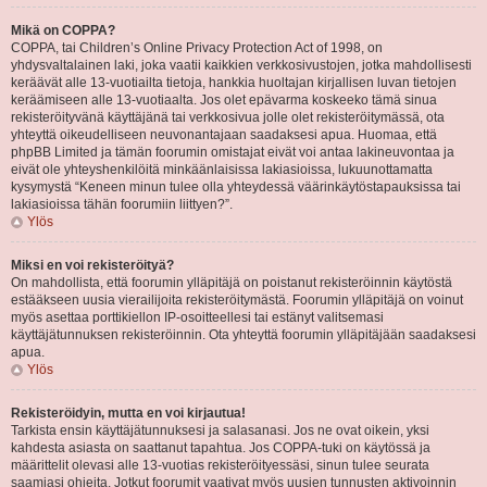
Mikä on COPPA?
COPPA, tai Children’s Online Privacy Protection Act of 1998, on
yhdysvaltalainen laki, joka vaatii kaikkien verkkosivustojen, jotka mahdollisesti
keräävät alle 13-vuotiailta tietoja, hankkia huoltajan kirjallisen luvan tietojen
keräämiseen alle 13-vuotiaalta. Jos olet epävarma koskeeko tämä sinua
rekisteröityvänä käyttäjänä tai verkkosivua jolle olet rekisteröitymässä, ota
yhteyttä oikeudelliseen neuvonantajaan saadaksesi apua. Huomaa, että
phpBB Limited ja tämän foorumin omistajat eivät voi antaa lakineuvontaa ja
eivät ole yhteyshenkilöitä minkäänlaisissa lakiasioissa, lukuunottamatta
kysymystä “Keneen minun tulee olla yhteydessä väärinkäytöstapauksissa tai
lakiasioissa tähän foorumiin liittyen?”.
Ylös
Miksi en voi rekisteröityä?
On mahdollista, että foorumin ylläpitäjä on poistanut rekisteröinnin käytöstä
estääkseen uusia vierailijoita rekisteröitymästä. Foorumin ylläpitäjä on voinut
myös asettaa porttikiellon IP-osoitteellesi tai estänyt valitsemasi
käyttäjätunnuksen rekisteröinnin. Ota yhteyttä foorumin ylläpitäjään saadaksesi
apua.
Ylös
Rekisteröidyin, mutta en voi kirjautua!
Tarkista ensin käyttäjätunnuksesi ja salasanasi. Jos ne ovat oikein, yksi
kahdesta asiasta on saattanut tapahtua. Jos COPPA-tuki on käytössä ja
määrittelit olevasi alle 13-vuotias rekisteröityessäsi, sinun tulee seurata
saamiasi ohjeita. Jotkut foorumit vaativat myös uusien tunnusten aktivoinnin