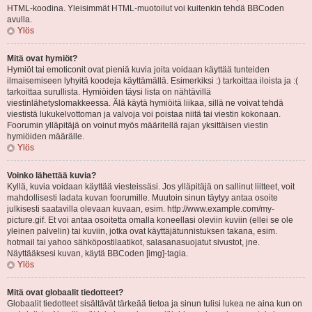
HTML-koodina. Yleisimmät HTML-muotoilut voi kuitenkin tehdä BBCoden
avulla.
Ylös
Mitä ovat hymiöt?
Hymiöt tai emoticonit ovat pieniä kuvia joita voidaan käyttää tunteiden
ilmaisemiseen lyhyitä koodeja käyttämällä. Esimerkiksi :) tarkoittaa iloista ja :(
tarkoittaa surullista. Hymiöiden täysi lista on nähtävillä
viestinlähetyslomakkeessa. Älä käytä hymiöitä liikaa, sillä ne voivat tehdä
viestistä lukukelvottoman ja valvoja voi poistaa niitä tai viestin kokonaan.
Foorumin ylläpitäjä on voinut myös määritellä rajan yksittäisen viestin
hymiöiden määrälle.
Ylös
Voinko lähettää kuvia?
Kyllä, kuvia voidaan käyttää viesteissäsi. Jos ylläpitäjä on sallinut liitteet, voit
mahdollisesti ladata kuvan foorumille. Muutoin sinun täytyy antaa osoite
julkisesti saatavilla olevaan kuvaan, esim. http://www.example.com/my-
picture.gif. Et voi antaa osoitetta omalla koneellasi oleviin kuviin (ellei se ole
yleinen palvelin) tai kuviin, jotka ovat käyttäjätunnistuksen takana, esim.
hotmail tai yahoo sähköpostilaatikot, salasanasuojatut sivustot, jne.
Näyttääksesi kuvan, käytä BBCoden [img]-tagia.
Ylös
Mitä ovat globaalit tiedotteet?
Globaalit tiedotteet sisältävät tärkeää tietoa ja sinun tulisi lukea ne aina kun on