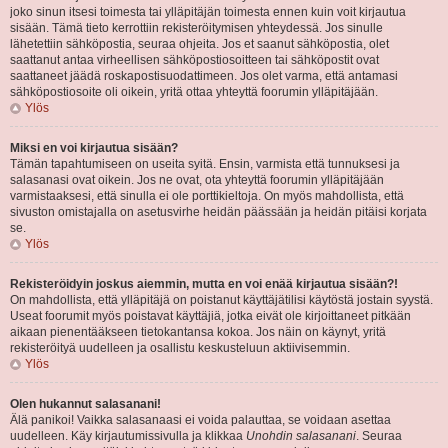
joko sinun itsesi toimesta tai ylläpitäjän toimesta ennen kuin voit kirjautua
sisään. Tämä tieto kerrottiin rekisteröitymisen yhteydessä. Jos sinulle
lähetettiin sähköpostia, seuraa ohjeita. Jos et saanut sähköpostia, olet
saattanut antaa virheellisen sähköpostiosoitteen tai sähköpostit ovat
saattaneet jäädä roskapostisuodattimeen. Jos olet varma, että antamasi
sähköpostiosoite oli oikein, yritä ottaa yhteyttä foorumin ylläpitäjään.
Ylös
Miksi en voi kirjautua sisään?
Tämän tapahtumiseen on useita syitä. Ensin, varmista että tunnuksesi ja
salasanasi ovat oikein. Jos ne ovat, ota yhteyttä foorumin ylläpitäjään
varmistaaksesi, että sinulla ei ole porttikieltoja. On myös mahdollista, että
sivuston omistajalla on asetusvirhe heidän päässään ja heidän pitäisi korjata
se.
Ylös
Rekisteröidyin joskus aiemmin, mutta en voi enää kirjautua sisään?!
On mahdollista, että ylläpitäjä on poistanut käyttäjätilisi käytöstä jostain syystä.
Useat foorumit myös poistavat käyttäjiä, jotka eivät ole kirjoittaneet pitkään
aikaan pienentääkseen tietokantansa kokoa. Jos näin on käynyt, yritä
rekisteröityä uudelleen ja osallistu keskusteluun aktiivisemmin.
Ylös
Olen hukannut salasanani!
Älä panikoi! Vaikka salasanaasi ei voida palauttaa, se voidaan asettaa
uudelleen. Käy kirjautumissivulla ja klikkaa
Unohdin salasanani
. Seuraa