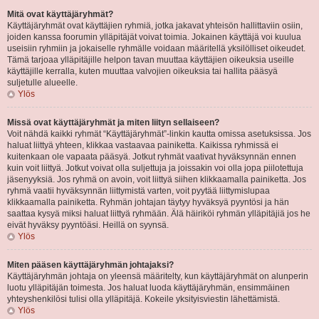
Mitä ovat käyttäjäryhmät?
Käyttäjäryhmät ovat käyttäjien ryhmiä, jotka jakavat yhteisön hallittaviin osiin,
joiden kanssa foorumin ylläpitäjät voivat toimia. Jokainen käyttäjä voi kuulua
useisiin ryhmiin ja jokaiselle ryhmälle voidaan määritellä yksilölliset oikeudet.
Tämä tarjoaa ylläpitäjille helpon tavan muuttaa käyttäjien oikeuksia useille
käyttäjille kerralla, kuten muuttaa valvojien oikeuksia tai hallita pääsyä
suljetulle alueelle.
Ylös
Missä ovat käyttäjäryhmät ja miten liityn sellaiseen?
Voit nähdä kaikki ryhmät “Käyttäjäryhmät”-linkin kautta omissa asetuksissa. Jos
haluat liittyä yhteen, klikkaa vastaavaa painiketta. Kaikissa ryhmissä ei
kuitenkaan ole vapaata pääsyä. Jotkut ryhmät vaativat hyväksynnän ennen
kuin voit liittyä. Jotkut voivat olla suljettuja ja joissakin voi olla jopa piilotettuja
jäsenyyksiä. Jos ryhmä on avoin, voit liittyä siihen klikkaamalla painiketta. Jos
ryhmä vaatii hyväksynnän liittymistä varten, voit pyytää liittymislupaa
klikkaamalla painiketta. Ryhmän johtajan täytyy hyväksyä pyyntösi ja hän
saattaa kysyä miksi haluat liittyä ryhmään. Älä häiriköi ryhmän ylläpitäjiä jos he
eivät hyväksy pyyntöäsi. Heillä on syynsä.
Ylös
Miten pääsen käyttäjäryhmän johtajaksi?
Käyttäjäryhmän johtaja on yleensä määritelty, kun käyttäjäryhmät on alunperin
luotu ylläpitäjän toimesta. Jos haluat luoda käyttäjäryhmän, ensimmäinen
yhteyshenkilösi tulisi olla ylläpitäjä. Kokeile yksityisviestin lähettämistä.
Ylös