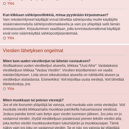
Ylös
Kun klikkaan sähköpostilinkkiä, minua pyydetään kirjautumaan?
Vain rekisteröityneet käyttäjät voivat lähettää sähköpostia muille käyttäjille
sisäänrakennetulla sähköpostilomakkeella ja vain jos ylläpitäjä sallii tämän
ominaisuuden. Kirjautuminen vaaditaan, jotta tunnistautumattomat käyttäjät
eivät voisi väärinkäyttää sähköpostijärjestelmää.
Ylös
Viestien lähetyksen ongelmat
Miten luon uuden viestiketjun tai lähetän vastauksen?
Aloittaaksesi uuden viestiketjun alueella, klikkaa "Uusi Aihe". Vastataksesi
viestiketjuun klikkaa "Vastaa Viestiin". Viestien kirjoittaminen voi vaatia
rekisteröitymisen. Lista sinun oikeuksistasi alueella on nähtävillä alueen ja
viestiketjun alalaidassa. Esimerkiksi: Voit kirjoittaa uusia viestejä, Voit lähettää
liitetiedostoja, jne.
Ylös
Miten muokkaan tai poistan viestejä?
Jos et ole foorumin ylläpitäjä tai valvoja, voit muokata vain omia viestejäsi. Voit
muokata viestiä klikkaamalla muokkaa-painiketta haluamassasi viestissä.
Joskus painike toimii vain tietyn ajan viestin luomisen jälkeen. Jos joku on jo
vastannut viestiin, löydät viestiketjuun palatessasi pienen tekstin viestisi alla,
joka kertoo viestin muokkauskertojen lukumäärän ja muokkausajan. Tämä
näkyy vain jos joku on vastannut viestiin. Se ei näy, jos valvoja tai ylläpitäjä