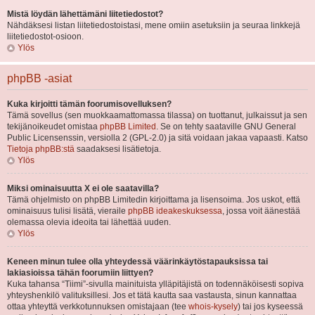
Mistä löydän lähettämäni liitetiedostot?
Nähdäksesi listan liitetiedostoistasi, mene omiin asetuksiin ja seuraa linkkejä
liitetiedostot-osioon.
Ylös
phpBB -asiat
Kuka kirjoitti tämän foorumisovelluksen?
Tämä sovellus (sen muokkaamattomassa tilassa) on tuottanut, julkaissut ja sen
tekijänoikeudet omistaa
phpBB Limited
. Se on tehty saataville GNU General
Public Licensenssin, versiolla 2 (GPL-2.0) ja sitä voidaan jakaa vapaasti. Katso
Tietoja phpBB:stä
saadaksesi lisätietoja.
Ylös
Miksi ominaisuutta X ei ole saatavilla?
Tämä ohjelmisto on phpBB Limitedin kirjoittama ja lisensoima. Jos uskot, että
ominaisuus tulisi lisätä, vieraile
phpBB ideakeskuksessa
, jossa voit äänestää
olemassa olevia ideoita tai lähettää uuden.
Ylös
Keneen minun tulee olla yhteydessä väärinkäytöstapauksissa tai
lakiasioissa tähän foorumiin liittyen?
Kuka tahansa “Tiimi”-sivulla mainituista ylläpitäjistä on todennäköisesti sopiva
yhteyshenkilö valituksillesi. Jos et tätä kautta saa vastausta, sinun kannattaa
ottaa yhteyttä verkkotunnuksen omistajaan (tee
whois-kysely
) tai jos kyseessä