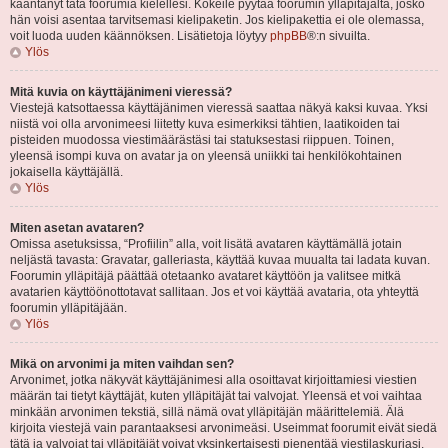
kääntänyt tätä foorumia kielellesi. Kokeile pyytää foorumin ylläpitäjältä, josko
hän voisi asentaa tarvitsemasi kielipaketin. Jos kielipakettia ei ole olemassa,
voit luoda uuden käännöksen. Lisätietoja löytyy
phpBB
®:n sivuilta.
Ylös
Mitä kuvia on käyttäjänimeni vieressä?
Viestejä katsottaessa käyttäjänimen vieressä saattaa näkyä kaksi kuvaa. Yksi
niistä voi olla arvonimeesi liitetty kuva esimerkiksi tähtien, laatikoiden tai
pisteiden muodossa viestimäärästäsi tai statuksestasi riippuen. Toinen,
yleensä isompi kuva on avatar ja on yleensä uniikki tai henkilökohtainen
jokaisella käyttäjällä.
Ylös
Miten asetan avataren?
Omissa asetuksissa, “Profiilin” alla, voit lisätä avataren käyttämällä jotain
neljästä tavasta: Gravatar, galleriasta, käyttää kuvaa muualta tai ladata kuvan.
Foorumin ylläpitäjä päättää otetaanko avataret käyttöön ja valitsee mitkä
avatarien käyttöönottotavat sallitaan. Jos et voi käyttää avataria, ota yhteyttä
foorumin ylläpitäjään.
Ylös
Mikä on arvonimi ja miten vaihdan sen?
Arvonimet, jotka näkyvät käyttäjänimesi alla osoittavat kirjoittamiesi viestien
määrän tai tietyt käyttäjät, kuten ylläpitäjät tai valvojat. Yleensä et voi vaihtaa
minkään arvonimen tekstiä, sillä nämä ovat ylläpitäjän määrittelemiä. Älä
kirjoita viestejä vain parantaaksesi arvonimeäsi. Useimmat foorumit eivät siedä
tätä ja valvojat tai ylläpitäjät voivat yksinkertaisesti pienentää viestilaskuriasi.