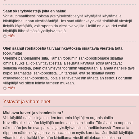
Saan yksityisviestejä joita en halua!
Voit automaattisesti poistaa yksityisviestit tietyltä käyttäjältä käyttämällä
käyttäjänhallinnan viestisääntöjä. Jos saat väärinkäytöksiä sisältäviä viestejä
tietyltä käyttäjältä, voit raportoida viestit valvojille. Heillä on oikeudet estää
käyttäjiä lähettämästä yksityisviestejä.
Ylös
Olen saanut roskapostia tai väärinkäytöksiä sisältäviä viestejä tältä
foorumilta!
Olemme pahoillamme siitä. Tämän foorumin sähköpostilomake sisältää
ominaisuuksia, jotka yrittävät estää ja seurata käyttäjiä, jotka lähettävät
sellaisia viestejä, joten ota yhteyttä foorumin ylläpitäjään ja lähetä hänelle täysi
kopio saamastasi sähköpostista. On tärkeää, että se sisältää kaikki
otsaketiedot sähköpostista, jotka sisältävät viestin lähettäjän tiedot. Foorumin
ylläpitäjä voi sitten toimia tarpeen mukaan.
Ylös
Ystävät ja vihamiehet
Mitä ovat kaveri ja vihamieslistat?
Voit käyttää näitä listoja muiden foorumin käyttäjien organisointiin.
Kaverilistalle lisätään käyttäjiä omien asetusten kautta. Tämä auttaa nopeasti
näkemään jos he ovat paikalla ja yksityisviestien lähettämisessä. Teemasta
riippuen näiden käyttäjien viestit saatetaan myös korostaa. Jos lisäät käyttäjän
vihamieheksi, kaikki käyttäjän kirjoittamat viestit piilotetaan oletuksena.