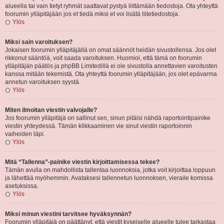
alueella tai vain tietyt ryhmät saattavat pystyä liittämään tiedostoja. Ota yhteyttä
foorumin ylläpitäjään jos et tiedä miksi et voi lisätä liitetiedostoja.
Ylös
Miksi sain varoituksen?
Jokaisen foorumin ylläpitäjällä on omat säännöt heidän sivustollensa. Jos olet
rikkonut sääntöä, voit saada varoituksen. Huomioi, että tämä on foorumin
ylläpitäjän päätös ja phpBB Limitedillä ei ole sivustolla annettavien varoitusten
kanssa mitään tekemistä. Ota yhteyttä foorumin ylläpitäjään, jos olet epävarma
annetun varoituksen syystä.
Ylös
Miten ilmoitan viestin valvojalle?
Jos foorumin ylläpitäjä on sallinut sen, sinun pitäisi nähdä raportointipainike
viestin yhteydessä. Tämän klikkaaminen vie sinut viestin raportoinnin
vaiheiden läpi.
Ylös
Mitä “Tallenna”-painike viestin kirjoittamisessa tekee?
Tämän avulla on mahdollista tallentaa luonnoksia, jotka voit kirjoittaa loppuun
ja lähettää myöhemmin. Avataksesi tallennetun luonnoksen, vieraile komissa
asetuksissa.
Ylös
Miksi minun viestini tarvitsee hyväksynnän?
Foorumin ylläpitäjä on päättänyt, että viestit kyseiselle alueelle tulee tarkastaa