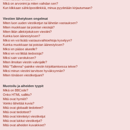
Mikä on arvonimi ja miten vaihdan sen?
Kun klikkaan sähköpostilinkkiä, minua pyydetään kirjautumaan?
Viestien lähetyksen ongelmat
Miten luon uuden viestiketjun tai lähetän vastauksen?
Miten muokkaan tai poistan viestejä?
Miten liitän allekirjoituksen viestiini?
Kuinka luon äänestyksen?
Miksi en voi lisätä vastausvaihtoehtoja kyselyyn?
Kuinka muokkaan tai poistan äänestyksen?
Miksi en pääse alueelle?
Miksi en voi liittää tiedostoja?
Miksi sain varoituksen?
Miten ilmoitan viestin valvojalle?
Mitä “Tallenna”-painike viestin kirjoittamisessa tekee?
Miksi minun viestini tarvitsee hyväksynnän?
Miten tönäisen viestiketjuani?
Muotoilu ja aiheiden tyypit
Mikä on BBCode?
Onko HTML sallittu?
Mitä ovat hymiöt?
Voinko lähettää kuvia?
Mitä ovat globaalit tiedotteet?
Mitä ovat tiedotteet?
Mitä ovat kiinnitetyt viestiketjut
Mitä ovat lukitut viestiketjut?
Mitä ovat aiheiden kuvakkeet?