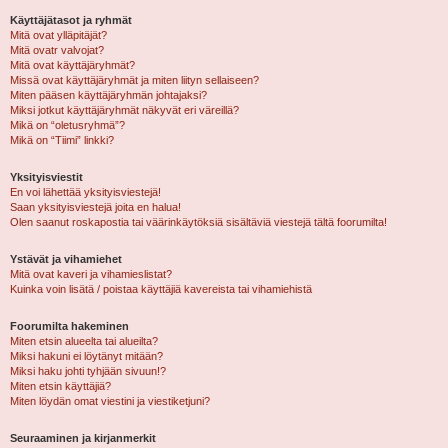
Käyttäjätasot ja ryhmät
Mitä ovat ylläpitäjät?
Mitä ovatr valvojat?
Mitä ovat käyttäjäryhmät?
Missä ovat käyttäjäryhmät ja miten liityn sellaiseen?
Miten pääsen käyttäjäryhmän johtajaksi?
Miksi jotkut käyttäjäryhmät näkyvät eri väreillä?
Mikä on “oletusryhmä”?
Mikä on “Tiimi” linkki?
Yksityisviestit
En voi lähettää yksityisviestejä!
Saan yksityisviestejä joita en halua!
Olen saanut roskapostia tai väärinkäytöksiä sisältäviä viestejä tältä foorumilta!
Ystävät ja vihamiehet
Mitä ovat kaveri ja vihamieslistat?
Kuinka voin lisätä / poistaa käyttäjiä kavereista tai vihamiehistä
Foorumilta hakeminen
Miten etsin alueelta tai alueilta?
Miksi hakuni ei löytänyt mitään?
Miksi haku johti tyhjään sivuun!?
Miten etsin käyttäjiä?
Miten löydän omat viestini ja viestiketjuni?
Seuraaminen ja kirjanmerkit