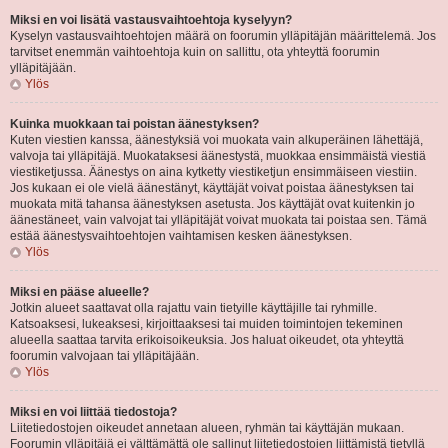
Miksi en voi lisätä vastausvaihtoehtoja kyselyyn?
Kyselyn vastausvaihtoehtojen määrä on foorumin ylläpitäjän määrittelemä. Jos
tarvitset enemmän vaihtoehtoja kuin on sallittu, ota yhteyttä foorumin
ylläpitäjään.
Ylös
Kuinka muokkaan tai poistan äänestyksen?
Kuten viestien kanssa, äänestyksiä voi muokata vain alkuperäinen lähettäjä,
valvoja tai ylläpitäjä. Muokataksesi äänestystä, muokkaa ensimmäistä viestiä
viestiketjussa. Äänestys on aina kytketty viestiketjun ensimmäiseen viestiin.
Jos kukaan ei ole vielä äänestänyt, käyttäjät voivat poistaa äänestyksen tai
muokata mitä tahansa äänestyksen asetusta. Jos käyttäjät ovat kuitenkin jo
äänestäneet, vain valvojat tai ylläpitäjät voivat muokata tai poistaa sen. Tämä
estää äänestysvaihtoehtojen vaihtamisen kesken äänestyksen.
Ylös
Miksi en pääse alueelle?
Jotkin alueet saattavat olla rajattu vain tietyille käyttäjille tai ryhmille.
Katsoaksesi, lukeaksesi, kirjoittaaksesi tai muiden toimintojen tekeminen
alueella saattaa tarvita erikoisoikeuksia. Jos haluat oikeudet, ota yhteyttä
foorumin valvojaan tai ylläpitäjään.
Ylös
Miksi en voi liittää tiedostoja?
Liitetiedostojen oikeudet annetaan alueen, ryhmän tai käyttäjän mukaan.
Foorumin ylläpitäjä ei välttämättä ole sallinut liitetiedostojen liittämistä tietyllä