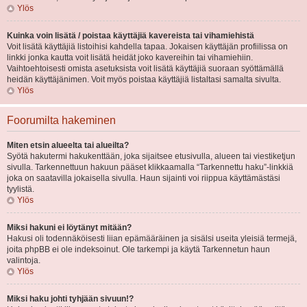
Ylös
Kuinka voin lisätä / poistaa käyttäjiä kavereista tai vihamiehistä
Voit lisätä käyttäjiä listoihisi kahdella tapaa. Jokaisen käyttäjän profiilissa on
linkki jonka kautta voit lisätä heidät joko kavereihin tai vihamiehiin.
Vaihtoehtoisesti omista asetuksista voit lisätä käyttäjiä suoraan syöttämällä
heidän käyttäjänimen. Voit myös poistaa käyttäjiä listaltasi samalta sivulta.
Ylös
Foorumilta hakeminen
Miten etsin alueelta tai alueilta?
Syötä hakutermi hakukenttään, joka sijaitsee etusivulla, alueen tai viestiketjun
sivulla. Tarkennettuun hakuun pääset klikkaamalla “Tarkennettu haku”-linkkiä
joka on saatavilla jokaisella sivulla. Haun sijainti voi riippua käyttämästäsi
tyylistä.
Ylös
Miksi hakuni ei löytänyt mitään?
Hakusi oli todennäköisesti liian epämääräinen ja sisälsi useita yleisiä termejä,
joita phpBB ei ole indeksoinut. Ole tarkempi ja käytä Tarkennetun haun
valintoja.
Ylös
Miksi haku johti tyhjään sivuun!?