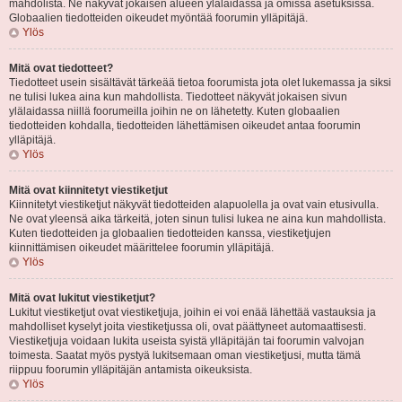
mahdolista. Ne näkyvät jokaisen alueen ylälaidassa ja omissa asetuksissa.
Globaalien tiedotteiden oikeudet myöntää foorumin ylläpitäjä.
Ylös
Mitä ovat tiedotteet?
Tiedotteet usein sisältävät tärkeää tietoa foorumista jota olet lukemassa ja siksi
ne tulisi lukea aina kun mahdollista. Tiedotteet näkyvät jokaisen sivun
ylälaidassa niillä foorumeilla joihin ne on lähetetty. Kuten globaalien
tiedotteiden kohdalla, tiedotteiden lähettämisen oikeudet antaa foorumin
ylläpitäjä.
Ylös
Mitä ovat kiinnitetyt viestiketjut
Kiinnitetyt viestiketjut näkyvät tiedotteiden alapuolella ja ovat vain etusivulla.
Ne ovat yleensä aika tärkeitä, joten sinun tulisi lukea ne aina kun mahdollista.
Kuten tiedotteiden ja globaalien tiedotteiden kanssa, viestiketjujen
kiinnittämisen oikeudet määrittelee foorumin ylläpitäjä.
Ylös
Mitä ovat lukitut viestiketjut?
Lukitut viestiketjut ovat viestiketjuja, joihin ei voi enää lähettää vastauksia ja
mahdolliset kyselyt joita viestiketjussa oli, ovat päättyneet automaattisesti.
Viestiketjuja voidaan lukita useista syistä ylläpitäjän tai foorumin valvojan
toimesta. Saatat myös pystyä lukitsemaan oman viestiketjusi, mutta tämä
riippuu foorumin ylläpitäjän antamista oikeuksista.
Ylös