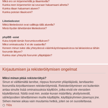
Mikä ero on kirjanmerkillä ja tilaamisella?
Kuinka teen kirjanmerkin tai seuraan haluamaani aihetta?
Kuinka tilaan haluamani alueen?
Kuinka poistan tilaukseni?
Liitetiedostot
Mitkä liitetiedostot ovat sallittuja tällä alueella?
Mistä löydän lähettämäni liitetiedostot?
phpBB -asiat
Kuka kirjoitti tämän foorumisovelluksen?
Miksi ominaisuutta X ei ole saatavilla?
Keneen minun tulee olla yhteydessä väärinkäytöstapauksissa tai lakiasioissa tähän
foorumiin liittyen?
Kuinka otan yhteyttä foorumin ylläpitäjään?
Kirjautumisen ja rekisteröitymisen ongelmat
Miksi minun pitää rekisteröityä?
Sinun ei välttämättä tarvitse, riippuu foorumin ylläpitäjästä, tarvitaanko
foorumilla kirjoittamiseen rekisteröitymistä. Rekisteröityminen voi kuitenkin
antaa sinulle lisää ominaisuuksia käyttöön, jotka eivät ole vieraiden
käytettävissä. Näitä ovat mm. avatar-kuvan määrittely, yksityisviestit,
sähköpostien lähettäminen muille käyttäjille, käyttäjäryhmien jäsenyys jne.
Siihen menee aikaa vain muutamia hetkiä, joten se on suositeltavaa.
Ylös