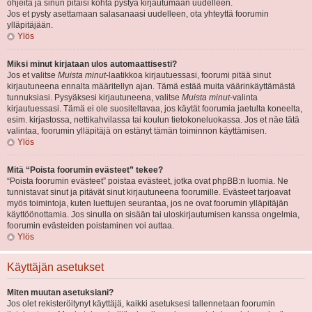
ohjeita ja sinun pitäisi kohta pystyä kirjautumaan uudelleen.
Jos et pysty asettamaan salasanaasi uudelleen, ota yhteyttä foorumin
ylläpitäjään.
Ylös
Miksi minut kirjataan ulos automaattisesti?
Jos et valitse
Muista minut
-laatikkoa kirjautuessasi, foorumi pitää sinut
kirjautuneena ennalta määritellyn ajan. Tämä estää muita väärinkäyttämästä
tunnuksiasi. Pysyäksesi kirjautuneena, valitse
Muista minut
-valinta
kirjautuessasi. Tämä ei ole suositeltavaa, jos käytät foorumia jaetulta koneelta,
esim. kirjastossa, nettikahvilassa tai koulun tietokoneluokassa. Jos et näe tätä
valintaa, foorumin ylläpitäjä on estänyt tämän toiminnon käyttämisen.
Ylös
Mitä “Poista foorumin evästeet” tekee?
“Poista foorumin evästeet” poistaa evästeet, jotka ovat phpBB:n luomia. Ne
tunnistavat sinut ja pitävät sinut kirjautuneena foorumille. Evästeet tarjoavat
myös toimintoja, kuten luettujen seurantaa, jos ne ovat foorumin ylläpitäjän
käyttöönottamia. Jos sinulla on sisään tai uloskirjautumisen kanssa ongelmia,
foorumin evästeiden poistaminen voi auttaa.
Ylös
Käyttäjän asetukset
Miten muutan asetuksiani?
Jos olet rekisteröitynyt käyttäjä, kaikki asetuksesi tallennetaan foorumin