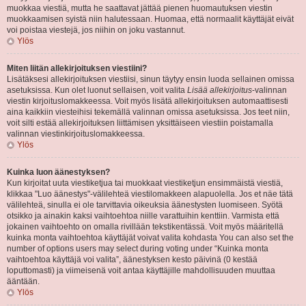
muokkaa viestiä, mutta he saattavat jättää pienen huomautuksen viestin
muokkaamisen syistä niin halutessaan. Huomaa, että normaalit käyttäjät eivät
voi poistaa viestejä, jos niihin on joku vastannut.
Ylös
Miten liitän allekirjoituksen viestiini?
Lisätäksesi allekirjoituksen viestiisi, sinun täytyy ensin luoda sellainen omissa
asetuksissa. Kun olet luonut sellaisen, voit valita
Lisää allekirjoitus
-valinnan
viestin kirjoituslomakkeessa. Voit myös lisätä allekirjoituksen automaattisesti
aina kaikkiin viesteihisi tekemällä valinnan omissa asetuksissa. Jos teet niin,
voit silti estää allekirjoituksen liittämisen yksittäiseen viestiin poistamalla
valinnan viestinkirjoituslomakkeessa.
Ylös
Kuinka luon äänestyksen?
Kun kirjoitat uuta viestiketjua tai muokkaat viestiketjun ensimmäistä viestiä,
klikkaa "Luo äänestys"-välilehteä viestilomakkeen alapuolella. Jos et näe tätä
välilehteä, sinulla ei ole tarvittavia oikeuksia äänestysten luomiseen. Syötä
otsikko ja ainakin kaksi vaihtoehtoa niille varattuihin kenttiin. Varmista että
jokainen vaihtoehto on omalla rivillään tekstikentässä. Voit myös määritellä
kuinka monta vaihtoehtoa käyttäjät voivat valita kohdasta You can also set the
number of options users may select during voting under “Kuinka monta
vaihtoehtoa käyttäjä voi valita”, äänestyksen kesto päivinä (0 kestää
loputtomasti) ja viimeisenä voit antaa käyttäjille mahdollisuuden muuttaa
ääntään.
Ylös