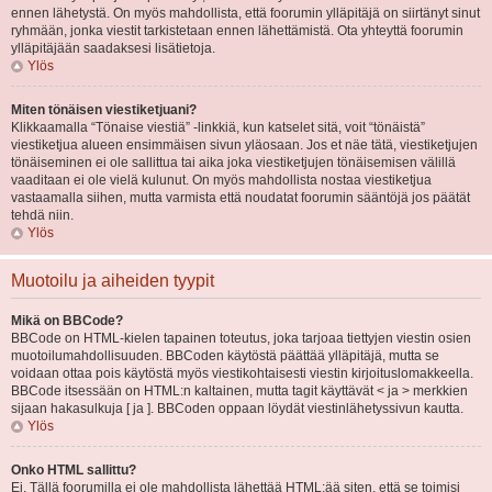
ennen lähetystä. On myös mahdollista, että foorumin ylläpitäjä on siirtänyt sinut
ryhmään, jonka viestit tarkistetaan ennen lähettämistä. Ota yhteyttä foorumin
ylläpitäjään saadaksesi lisätietoja.
Ylös
Miten tönäisen viestiketjuani?
Klikkaamalla “Tönaise viestiä” -linkkiä, kun katselet sitä, voit “tönäistä”
viestiketjua alueen ensimmäisen sivun yläosaan. Jos et näe tätä, viestiketjujen
tönäiseminen ei ole sallittua tai aika joka viestiketjujen tönäisemisen välillä
vaaditaan ei ole vielä kulunut. On myös mahdollista nostaa viestiketjua
vastaamalla siihen, mutta varmista että noudatat foorumin sääntöjä jos päätät
tehdä niin.
Ylös
Muotoilu ja aiheiden tyypit
Mikä on BBCode?
BBCode on HTML-kielen tapainen toteutus, joka tarjoaa tiettyjen viestin osien
muotoilumahdollisuuden. BBCoden käytöstä päättää ylläpitäjä, mutta se
voidaan ottaa pois käytöstä myös viestikohtaisesti viestin kirjoituslomakkeella.
BBCode itsessään on HTML:n kaltainen, mutta tagit käyttävät < ja > merkkien
sijaan hakasulkuja [ ja ]. BBCoden oppaan löydät viestinlähetyssivun kautta.
Ylös
Onko HTML sallittu?
Ei. Tällä foorumilla ei ole mahdollista lähettää HTML:ää siten, että se toimisi