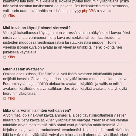
kääntänyt tätä foorumia kielellesi. Kokeile pyytää foorumin ylläpitäjältä, josko
hän voisi asentaa tarvitsemasi kielipaketin. Jos kielipakettia ei ole olemassa,
voit luoda uuden käännöksen. Lisätietoja löytyy
phpBB
®:n sivuilta.
Ylös
Mitä kuvia on käyttäjänimeni vieressä?
Viestejä katsottaessa käyttäjänimen vieressä saattaa näkyä kaksi kuvaa. Yksi
niistä voi olla arvonimeesi liitetty kuva esimerkiksi tähtien, laatikoiden tai
pisteiden muodossa viestimäärästäsi tai statuksestasi riippuen. Toinen,
yleensä isompi kuva on avatar ja on yleensä uniikki tai henkilökohtainen
jokaisella käyttäjällä.
Ylös
Miten asetan avataren?
Omissa asetuksissa, “Profiilin” alla, voit lisätä avataren käyttämällä jotain
neljästä tavasta: Gravatar, galleriasta, käyttää kuvaa muualta tai ladata kuvan.
Foorumin ylläpitäjä päättää otetaanko avataret käyttöön ja valitsee mitkä
avatarien käyttöönottotavat sallitaan. Jos et voi käyttää avataria, ota yhteyttä
foorumin ylläpitäjään.
Ylös
Mikä on arvonimi ja miten vaihdan sen?
Arvonimet, jotka näkyvät käyttäjänimesi alla osoittavat kirjoittamiesi viestien
määrän tai tietyt käyttäjät, kuten ylläpitäjät tai valvojat. Yleensä et voi vaihtaa
minkään arvonimen tekstiä, sillä nämä ovat ylläpitäjän määrittelemiä. Älä
kirjoita viestejä vain parantaaksesi arvonimeäsi. Useimmat foorumit eivät siedä
tätä ja valvojat tai ylläpitäjät voivat yksinkertaisesti pienentää viestilaskuriasi.