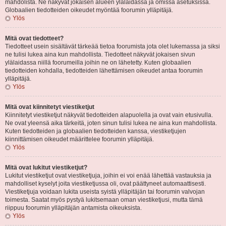
mahdolista. Ne näkyvät jokaisen alueen ylälaidassa ja omissa asetuksissa.
Globaalien tiedotteiden oikeudet myöntää foorumin ylläpitäjä.
Ylös
Mitä ovat tiedotteet?
Tiedotteet usein sisältävät tärkeää tietoa foorumista jota olet lukemassa ja siksi
ne tulisi lukea aina kun mahdollista. Tiedotteet näkyvät jokaisen sivun
ylälaidassa niillä foorumeilla joihin ne on lähetetty. Kuten globaalien
tiedotteiden kohdalla, tiedotteiden lähettämisen oikeudet antaa foorumin
ylläpitäjä.
Ylös
Mitä ovat kiinnitetyt viestiketjut
Kiinnitetyt viestiketjut näkyvät tiedotteiden alapuolella ja ovat vain etusivulla.
Ne ovat yleensä aika tärkeitä, joten sinun tulisi lukea ne aina kun mahdollista.
Kuten tiedotteiden ja globaalien tiedotteiden kanssa, viestiketjujen
kiinnittämisen oikeudet määrittelee foorumin ylläpitäjä.
Ylös
Mitä ovat lukitut viestiketjut?
Lukitut viestiketjut ovat viestiketjuja, joihin ei voi enää lähettää vastauksia ja
mahdolliset kyselyt joita viestiketjussa oli, ovat päättyneet automaattisesti.
Viestiketjuja voidaan lukita useista syistä ylläpitäjän tai foorumin valvojan
toimesta. Saatat myös pystyä lukitsemaan oman viestiketjusi, mutta tämä
riippuu foorumin ylläpitäjän antamista oikeuksista.
Ylös