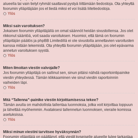
alueella tai vain tietyt ryhmät saattavat pystyä liittämään tiedostoja. Ota yhteyttä
foorumin ylläpitäjään jos et tiedä miksi et voi lisätä liitetiedostoja.
Ylös
Miksi sain varoituksen?
Jokaisen foorumin ylläpitäjällä on omat säännöt heidän sivustollensa. Jos olet
rikkonut sääntöä, voit saada varoituksen. Huomioi, että tämä on foorumin
ylläpitäjän päätös ja phpBB Limitedillä ei ole sivustolla annettavien varoitusten
kanssa mitään tekemistä. Ota yhteyttä foorumin ylläpitäjään, jos olet epävarma
annetun varoituksen syystä.
Ylös
Miten ilmoitan viestin valvojalle?
Jos foorumin ylläpitäjä on sallinut sen, sinun pitäisi nähdä raportointipainike
viestin yhteydessä. Tämän klikkaaminen vie sinut viestin raportoinnin
vaiheiden läpi.
Ylös
Mitä “Tallenna”-painike viestin kirjoittamisessa tekee?
Tämän avulla on mahdollista tallentaa luonnoksia, jotka voit kirjoittaa loppuun
ja lähettää myöhemmin. Avataksesi tallennetun luonnoksen, vieraile komissa
asetuksissa.
Ylös
Miksi minun viestini tarvitsee hyväksynnän?
Foorumin ylläpitäjä on päättänyt, että viestit kyseiselle alueelle tulee tarkastaa