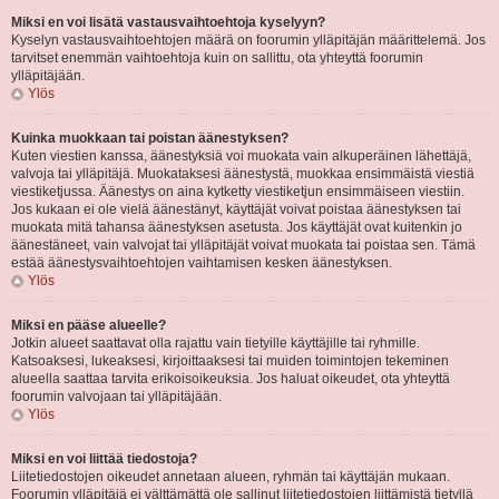
Miksi en voi lisätä vastausvaihtoehtoja kyselyyn?
Kyselyn vastausvaihtoehtojen määrä on foorumin ylläpitäjän määrittelemä. Jos
tarvitset enemmän vaihtoehtoja kuin on sallittu, ota yhteyttä foorumin
ylläpitäjään.
Ylös
Kuinka muokkaan tai poistan äänestyksen?
Kuten viestien kanssa, äänestyksiä voi muokata vain alkuperäinen lähettäjä,
valvoja tai ylläpitäjä. Muokataksesi äänestystä, muokkaa ensimmäistä viestiä
viestiketjussa. Äänestys on aina kytketty viestiketjun ensimmäiseen viestiin.
Jos kukaan ei ole vielä äänestänyt, käyttäjät voivat poistaa äänestyksen tai
muokata mitä tahansa äänestyksen asetusta. Jos käyttäjät ovat kuitenkin jo
äänestäneet, vain valvojat tai ylläpitäjät voivat muokata tai poistaa sen. Tämä
estää äänestysvaihtoehtojen vaihtamisen kesken äänestyksen.
Ylös
Miksi en pääse alueelle?
Jotkin alueet saattavat olla rajattu vain tietyille käyttäjille tai ryhmille.
Katsoaksesi, lukeaksesi, kirjoittaaksesi tai muiden toimintojen tekeminen
alueella saattaa tarvita erikoisoikeuksia. Jos haluat oikeudet, ota yhteyttä
foorumin valvojaan tai ylläpitäjään.
Ylös
Miksi en voi liittää tiedostoja?
Liitetiedostojen oikeudet annetaan alueen, ryhmän tai käyttäjän mukaan.
Foorumin ylläpitäjä ei välttämättä ole sallinut liitetiedostojen liittämistä tietyllä