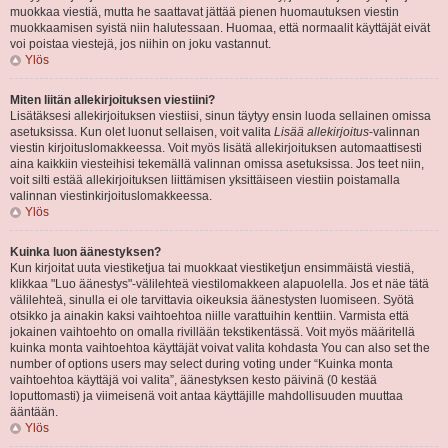
muokkaa viestiä, mutta he saattavat jättää pienen huomautuksen viestin
muokkaamisen syistä niin halutessaan. Huomaa, että normaalit käyttäjät eivät
voi poistaa viestejä, jos niihin on joku vastannut.
Ylös
Miten liitän allekirjoituksen viestiini?
Lisätäksesi allekirjoituksen viestiisi, sinun täytyy ensin luoda sellainen omissa
asetuksissa. Kun olet luonut sellaisen, voit valita
Lisää allekirjoitus
-valinnan
viestin kirjoituslomakkeessa. Voit myös lisätä allekirjoituksen automaattisesti
aina kaikkiin viesteihisi tekemällä valinnan omissa asetuksissa. Jos teet niin,
voit silti estää allekirjoituksen liittämisen yksittäiseen viestiin poistamalla
valinnan viestinkirjoituslomakkeessa.
Ylös
Kuinka luon äänestyksen?
Kun kirjoitat uuta viestiketjua tai muokkaat viestiketjun ensimmäistä viestiä,
klikkaa "Luo äänestys"-välilehteä viestilomakkeen alapuolella. Jos et näe tätä
välilehteä, sinulla ei ole tarvittavia oikeuksia äänestysten luomiseen. Syötä
otsikko ja ainakin kaksi vaihtoehtoa niille varattuihin kenttiin. Varmista että
jokainen vaihtoehto on omalla rivillään tekstikentässä. Voit myös määritellä
kuinka monta vaihtoehtoa käyttäjät voivat valita kohdasta You can also set the
number of options users may select during voting under “Kuinka monta
vaihtoehtoa käyttäjä voi valita”, äänestyksen kesto päivinä (0 kestää
loputtomasti) ja viimeisenä voit antaa käyttäjille mahdollisuuden muuttaa
ääntään.
Ylös