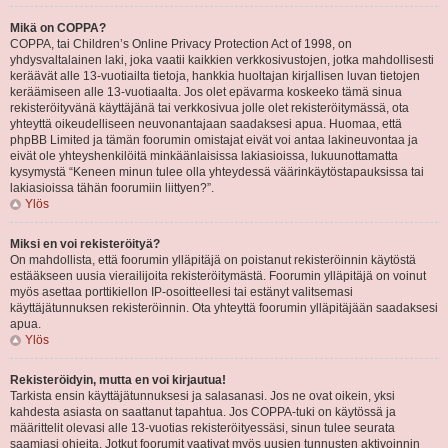
Mikä on COPPA?
COPPA, tai Children’s Online Privacy Protection Act of 1998, on
yhdysvaltalainen laki, joka vaatii kaikkien verkkosivustojen, jotka mahdollisesti
keräävät alle 13-vuotiailta tietoja, hankkia huoltajan kirjallisen luvan tietojen
keräämiseen alle 13-vuotiaalta. Jos olet epävarma koskeeko tämä sinua
rekisteröityvänä käyttäjänä tai verkkosivua jolle olet rekisteröitymässä, ota
yhteyttä oikeudelliseen neuvonantajaan saadaksesi apua. Huomaa, että
phpBB Limited ja tämän foorumin omistajat eivät voi antaa lakineuvontaa ja
eivät ole yhteyshenkilöitä minkäänlaisissa lakiasioissa, lukuunottamatta
kysymystä “Keneen minun tulee olla yhteydessä väärinkäytöstapauksissa tai
lakiasioissa tähän foorumiin liittyen?”.
Ylös
Miksi en voi rekisteröityä?
On mahdollista, että foorumin ylläpitäjä on poistanut rekisteröinnin käytöstä
estääkseen uusia vierailijoita rekisteröitymästä. Foorumin ylläpitäjä on voinut
myös asettaa porttikiellon IP-osoitteellesi tai estänyt valitsemasi
käyttäjätunnuksen rekisteröinnin. Ota yhteyttä foorumin ylläpitäjään saadaksesi
apua.
Ylös
Rekisteröidyin, mutta en voi kirjautua!
Tarkista ensin käyttäjätunnuksesi ja salasanasi. Jos ne ovat oikein, yksi
kahdesta asiasta on saattanut tapahtua. Jos COPPA-tuki on käytössä ja
määrittelit olevasi alle 13-vuotias rekisteröityessäsi, sinun tulee seurata
saamiasi ohjeita. Jotkut foorumit vaativat myös uusien tunnusten aktivoinnin