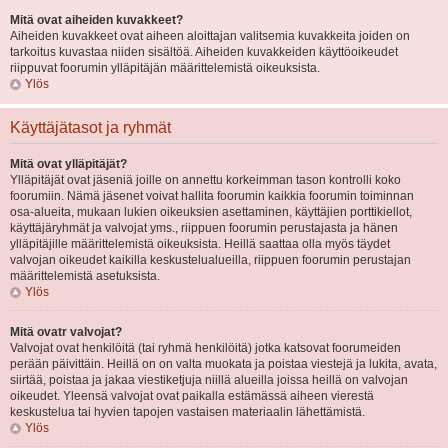
Mitä ovat aiheiden kuvakkeet?
Aiheiden kuvakkeet ovat aiheen aloittajan valitsemia kuvakkeita joiden on
tarkoitus kuvastaa niiden sisältöä. Aiheiden kuvakkeiden käyttöoikeudet
riippuvat foorumin ylläpitäjän määrittelemistä oikeuksista.
Ylös
Käyttäjätasot ja ryhmät
Mitä ovat ylläpitäjät?
Ylläpitäjät ovat jäseniä joille on annettu korkeimman tason kontrolli koko
foorumiin. Nämä jäsenet voivat hallita foorumin kaikkia foorumin toiminnan
osa-alueita, mukaan lukien oikeuksien asettaminen, käyttäjien porttikiellot,
käyttäjäryhmät ja valvojat yms., riippuen foorumin perustajasta ja hänen
ylläpitäjille määrittelemistä oikeuksista. Heillä saattaa olla myös täydet
valvojan oikeudet kaikilla keskustelualueilla, riippuen foorumin perustajan
määrittelemistä asetuksista.
Ylös
Mitä ovatr valvojat?
Valvojat ovat henkilöitä (tai ryhmä henkilöitä) jotka katsovat foorumeiden
perään päivittäin. Heillä on on valta muokata ja poistaa viestejä ja lukita, avata,
siirtää, poistaa ja jakaa viestiketjuja niillä alueilla joissa heillä on valvojan
oikeudet. Yleensä valvojat ovat paikalla estämässä aiheen vierestä
keskustelua tai hyvien tapojen vastaisen materiaalin lähettämistä.
Ylös