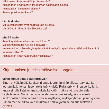
Mikä ero on kirjanmerkillä ja tilaamisella?
Kuinka teen kirjanmerkin tai seuraan haluamaani aihetta?
Kuinka tilaan haluamani alueen?
Kuinka poistan tilaukseni?
Liitetiedostot
Mitkä liitetiedostot ovat sallittuja tällä alueella?
Mistä löydän lähettämäni liitetiedostot?
phpBB -asiat
Kuka kirjoitti tämän foorumisovelluksen?
Miksi ominaisuutta X ei ole saatavilla?
Keneen minun tulee olla yhteydessä väärinkäytöstapauksissa tai lakiasioissa tähän
foorumiin liittyen?
Kuinka otan yhteyttä foorumin ylläpitäjään?
Kirjautumisen ja rekisteröitymisen ongelmat
Miksi minun pitää rekisteröityä?
Sinun ei välttämättä tarvitse, riippuu foorumin ylläpitäjästä, tarvitaanko
foorumilla kirjoittamiseen rekisteröitymistä. Rekisteröityminen voi kuitenkin
antaa sinulle lisää ominaisuuksia käyttöön, jotka eivät ole vieraiden
käytettävissä. Näitä ovat mm. avatar-kuvan määrittely, yksityisviestit,
sähköpostien lähettäminen muille käyttäjille, käyttäjäryhmien jäsenyys jne.
Siihen menee aikaa vain muutamia hetkiä, joten se on suositeltavaa.
Ylös