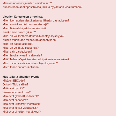
Mikä on arvonimi ja miten vaihdan sen?
Kun klikkaan sähköpostilinkkiä, minua pyydetään kirjautumaan?
Viestien lähetyksen ongelmat
Miten luon uuden viestiketjun tai lähetän vastauksen?
Miten muokkaan tai poistan viestejä?
Miten liitän allekirjoituksen viestiini?
Kuinka luon äänestyksen?
Miksi en voi lisätä vastausvaihtoehtoja kyselyyn?
Kuinka muokkaan tai poistan äänestyksen?
Miksi en pääse alueelle?
Miksi en voi liittää tiedostoja?
Miksi sain varoituksen?
Miten ilmoitan viestin valvojalle?
Mitä “Tallenna”-painike viestin kirjoittamisessa tekee?
Miksi minun viestini tarvitsee hyväksynnän?
Miten tönäisen viestiketjuani?
Muotoilu ja aiheiden tyypit
Mikä on BBCode?
Onko HTML sallittu?
Mitä ovat hymiöt?
Voinko lähettää kuvia?
Mitä ovat globaalit tiedotteet?
Mitä ovat tiedotteet?
Mitä ovat kiinnitetyt viestiketjut
Mitä ovat lukitut viestiketjut?
Mitä ovat aiheiden kuvakkeet?