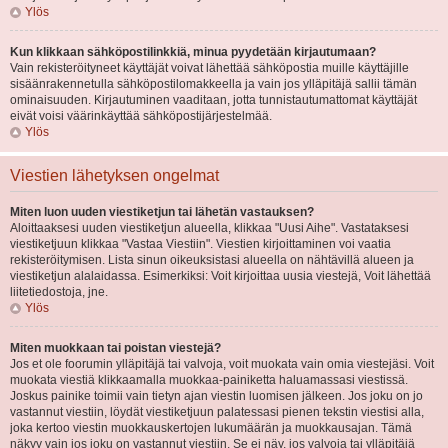
Ylös
Kun klikkaan sähköpostilinkkiä, minua pyydetään kirjautumaan?
Vain rekisteröityneet käyttäjät voivat lähettää sähköpostia muille käyttäjille
sisäänrakennetulla sähköpostilomakkeella ja vain jos ylläpitäjä sallii tämän
ominaisuuden. Kirjautuminen vaaditaan, jotta tunnistautumattomat käyttäjät
eivät voisi väärinkäyttää sähköpostijärjestelmää.
Ylös
Viestien lähetyksen ongelmat
Miten luon uuden viestiketjun tai lähetän vastauksen?
Aloittaaksesi uuden viestiketjun alueella, klikkaa "Uusi Aihe". Vastataksesi
viestiketjuun klikkaa "Vastaa Viestiin". Viestien kirjoittaminen voi vaatia
rekisteröitymisen. Lista sinun oikeuksistasi alueella on nähtävillä alueen ja
viestiketjun alalaidassa. Esimerkiksi: Voit kirjoittaa uusia viestejä, Voit lähettää
liitetiedostoja, jne.
Ylös
Miten muokkaan tai poistan viestejä?
Jos et ole foorumin ylläpitäjä tai valvoja, voit muokata vain omia viestejäsi. Voit
muokata viestiä klikkaamalla muokkaa-painiketta haluamassasi viestissä.
Joskus painike toimii vain tietyn ajan viestin luomisen jälkeen. Jos joku on jo
vastannut viestiin, löydät viestiketjuun palatessasi pienen tekstin viestisi alla,
joka kertoo viestin muokkauskertojen lukumäärän ja muokkausajan. Tämä
näkyy vain jos joku on vastannut viestiin. Se ei näy, jos valvoja tai ylläpitäjä