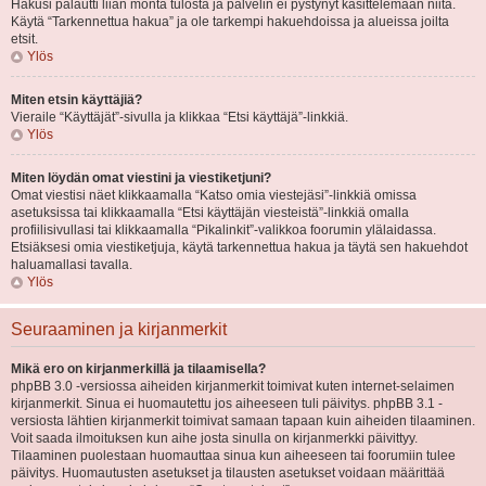
Hakusi palautti liian monta tulosta ja palvelin ei pystynyt käsittelemään niitä.
Käytä “Tarkennettua hakua” ja ole tarkempi hakuehdoissa ja alueissa joilta
etsit.
Ylös
Miten etsin käyttäjiä?
Vieraile “Käyttäjät”-sivulla ja klikkaa “Etsi käyttäjä”-linkkiä.
Ylös
Miten löydän omat viestini ja viestiketjuni?
Omat viestisi näet klikkaamalla “Katso omia viestejäsi”-linkkiä omissa
asetuksissa tai klikkaamalla “Etsi käyttäjän viesteistä”-linkkiä omalla
profiilisivullasi tai klikkaamalla “Pikalinkit”-valikkoa foorumin ylälaidassa.
Etsiäksesi omia viestiketjuja, käytä tarkennettua hakua ja täytä sen hakuehdot
haluamallasi tavalla.
Ylös
Seuraaminen ja kirjanmerkit
Mikä ero on kirjanmerkillä ja tilaamisella?
phpBB 3.0 -versiossa aiheiden kirjanmerkit toimivat kuten internet-selaimen
kirjanmerkit. Sinua ei huomautettu jos aiheeseen tuli päivitys. phpBB 3.1 -
versiosta lähtien kirjanmerkit toimivat samaan tapaan kuin aiheiden tilaaminen.
Voit saada ilmoituksen kun aihe josta sinulla on kirjanmerkki päivittyy.
Tilaaminen puolestaan huomauttaa sinua kun aiheeseen tai foorumiin tulee
päivitys. Huomautusten asetukset ja tilausten asetukset voidaan määrittää