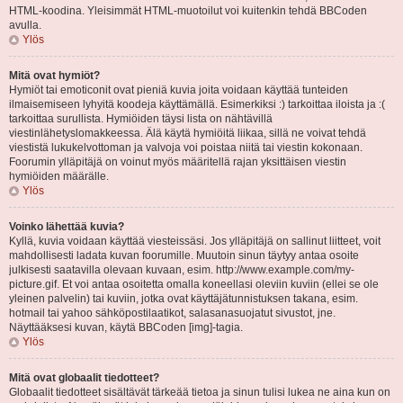
HTML-koodina. Yleisimmät HTML-muotoilut voi kuitenkin tehdä BBCoden
avulla.
Ylös
Mitä ovat hymiöt?
Hymiöt tai emoticonit ovat pieniä kuvia joita voidaan käyttää tunteiden
ilmaisemiseen lyhyitä koodeja käyttämällä. Esimerkiksi :) tarkoittaa iloista ja :(
tarkoittaa surullista. Hymiöiden täysi lista on nähtävillä
viestinlähetyslomakkeessa. Älä käytä hymiöitä liikaa, sillä ne voivat tehdä
viestistä lukukelvottoman ja valvoja voi poistaa niitä tai viestin kokonaan.
Foorumin ylläpitäjä on voinut myös määritellä rajan yksittäisen viestin
hymiöiden määrälle.
Ylös
Voinko lähettää kuvia?
Kyllä, kuvia voidaan käyttää viesteissäsi. Jos ylläpitäjä on sallinut liitteet, voit
mahdollisesti ladata kuvan foorumille. Muutoin sinun täytyy antaa osoite
julkisesti saatavilla olevaan kuvaan, esim. http://www.example.com/my-
picture.gif. Et voi antaa osoitetta omalla koneellasi oleviin kuviin (ellei se ole
yleinen palvelin) tai kuviin, jotka ovat käyttäjätunnistuksen takana, esim.
hotmail tai yahoo sähköpostilaatikot, salasanasuojatut sivustot, jne.
Näyttääksesi kuvan, käytä BBCoden [img]-tagia.
Ylös
Mitä ovat globaalit tiedotteet?
Globaalit tiedotteet sisältävät tärkeää tietoa ja sinun tulisi lukea ne aina kun on