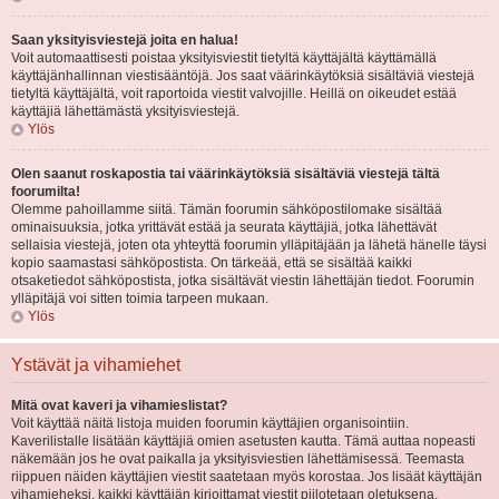
Saan yksityisviestejä joita en halua!
Voit automaattisesti poistaa yksityisviestit tietyltä käyttäjältä käyttämällä
käyttäjänhallinnan viestisääntöjä. Jos saat väärinkäytöksiä sisältäviä viestejä
tietyltä käyttäjältä, voit raportoida viestit valvojille. Heillä on oikeudet estää
käyttäjiä lähettämästä yksityisviestejä.
Ylös
Olen saanut roskapostia tai väärinkäytöksiä sisältäviä viestejä tältä
foorumilta!
Olemme pahoillamme siitä. Tämän foorumin sähköpostilomake sisältää
ominaisuuksia, jotka yrittävät estää ja seurata käyttäjiä, jotka lähettävät
sellaisia viestejä, joten ota yhteyttä foorumin ylläpitäjään ja lähetä hänelle täysi
kopio saamastasi sähköpostista. On tärkeää, että se sisältää kaikki
otsaketiedot sähköpostista, jotka sisältävät viestin lähettäjän tiedot. Foorumin
ylläpitäjä voi sitten toimia tarpeen mukaan.
Ylös
Ystävät ja vihamiehet
Mitä ovat kaveri ja vihamieslistat?
Voit käyttää näitä listoja muiden foorumin käyttäjien organisointiin.
Kaverilistalle lisätään käyttäjiä omien asetusten kautta. Tämä auttaa nopeasti
näkemään jos he ovat paikalla ja yksityisviestien lähettämisessä. Teemasta
riippuen näiden käyttäjien viestit saatetaan myös korostaa. Jos lisäät käyttäjän
vihamieheksi, kaikki käyttäjän kirjoittamat viestit piilotetaan oletuksena.