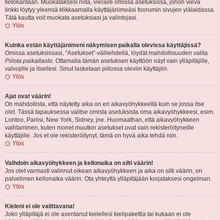
tietokantaan. Muokataksesi niitä, vieraile omissa asetuksissa, johon vievä
linkki löytyy yleensä klikkaamalla käyttäjänimeäsi foorumin sivujen ylälaidassa.
Tätä kautta voit muokata asetuksiasi ja valintojasi.
Ylös
Kuinka estän käyttäjänimeni näkymisen paikalla olevissa käyttäjissä?
Omissa asetuksissasi, “Asetukset”-välilehdellä, löydät mahdollisuuden valita
Piilota paikallaolo
. Ottamalla tämän asetuksen käyttöön näyt vain ylläpitäjille,
valvojille ja itsellesi. Sinut lasketaan piilossa oleviin käyttäjiin.
Ylös
Ajat ovat väärin!
On mahdollista, että näytetty aika on eri aikavyöhykkeeltä kuin se jossa itse
olet. Tässä tapauksessa valitse omista asetuksista oma aikavyöhykkeesi, esim.
Lontoo, Pariisi, New York, Sidney, jne. Huomaathan, että aikavyöhykkeen
vaihtaminen, kuten monet muutkin asetukset ovat vain rekisteröityneille
käyttäjille. Jos et ole rekisteröitynyt, tämä on hyvä aika tehdä niin.
Ylös
Vaihdoin aikavyöhykkeen ja kellonaika on silti väärin!
Jos olet varmasti valinnut oikean aikavyöhykkeen ja aika on silti väärin, on
palvelimen kellonaika väärin. Ota yhteyttä ylläpitäjään korjataksesi ongelman.
Ylös
Kieleni ei ole valittavana!
Joko ylläpitäjä ei ole asentanut kielellesi kielipakettia tai kukaan ei ole