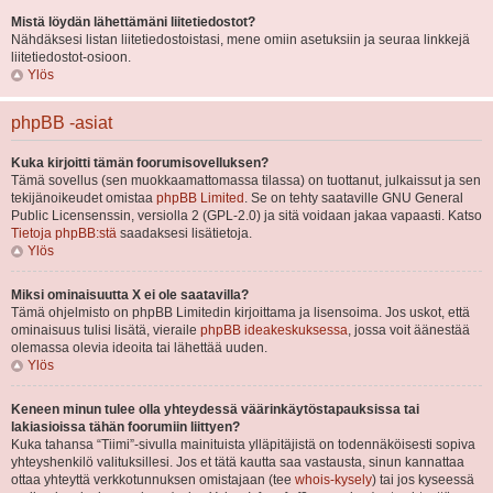
Mistä löydän lähettämäni liitetiedostot?
Nähdäksesi listan liitetiedostoistasi, mene omiin asetuksiin ja seuraa linkkejä
liitetiedostot-osioon.
Ylös
phpBB -asiat
Kuka kirjoitti tämän foorumisovelluksen?
Tämä sovellus (sen muokkaamattomassa tilassa) on tuottanut, julkaissut ja sen
tekijänoikeudet omistaa
phpBB Limited
. Se on tehty saataville GNU General
Public Licensenssin, versiolla 2 (GPL-2.0) ja sitä voidaan jakaa vapaasti. Katso
Tietoja phpBB:stä
saadaksesi lisätietoja.
Ylös
Miksi ominaisuutta X ei ole saatavilla?
Tämä ohjelmisto on phpBB Limitedin kirjoittama ja lisensoima. Jos uskot, että
ominaisuus tulisi lisätä, vieraile
phpBB ideakeskuksessa
, jossa voit äänestää
olemassa olevia ideoita tai lähettää uuden.
Ylös
Keneen minun tulee olla yhteydessä väärinkäytöstapauksissa tai
lakiasioissa tähän foorumiin liittyen?
Kuka tahansa “Tiimi”-sivulla mainituista ylläpitäjistä on todennäköisesti sopiva
yhteyshenkilö valituksillesi. Jos et tätä kautta saa vastausta, sinun kannattaa
ottaa yhteyttä verkkotunnuksen omistajaan (tee
whois-kysely
) tai jos kyseessä