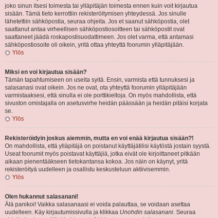
joko sinun itsesi toimesta tai ylläpitäjän toimesta ennen kuin voit kirjautua
sisään. Tämä tieto kerrottiin rekisteröitymisen yhteydessä. Jos sinulle
lähetettiin sähköpostia, seuraa ohjeita. Jos et saanut sähköpostia, olet
saattanut antaa virheellisen sähköpostiosoitteen tai sähköpostit ovat
saattaneet jäädä roskapostisuodattimeen. Jos olet varma, että antamasi
sähköpostiosoite oli oikein, yritä ottaa yhteyttä foorumin ylläpitäjään.
Ylös
Miksi en voi kirjautua sisään?
Tämän tapahtumiseen on useita syitä. Ensin, varmista että tunnuksesi ja
salasanasi ovat oikein. Jos ne ovat, ota yhteyttä foorumin ylläpitäjään
varmistaaksesi, että sinulla ei ole porttikieltoja. On myös mahdollista, että
sivuston omistajalla on asetusvirhe heidän päässään ja heidän pitäisi korjata
se.
Ylös
Rekisteröidyin joskus aiemmin, mutta en voi enää kirjautua sisään?!
On mahdollista, että ylläpitäjä on poistanut käyttäjätilisi käytöstä jostain syystä.
Useat foorumit myös poistavat käyttäjiä, jotka eivät ole kirjoittaneet pitkään
aikaan pienentääkseen tietokantansa kokoa. Jos näin on käynyt, yritä
rekisteröityä uudelleen ja osallistu keskusteluun aktiivisemmin.
Ylös
Olen hukannut salasanani!
Älä panikoi! Vaikka salasanaasi ei voida palauttaa, se voidaan asettaa
uudelleen. Käy kirjautumissivulla ja klikkaa
Unohdin salasanani
. Seuraa