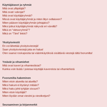
Käyttäjätasot ja ryhmät
Mitä ovat ylläpitäjät?
Mitä ovatr valvojat?
Mitä ovat käyttäjäryhmät?
Missä ovat käyttäjäryhmät ja miten liityn sellaiseen?
Miten pääsen käyttäjäryhmän johtajaksi?
Miksi jotkut käyttäjäryhmät näkyvät eri väreillä?
Mikä on “oletusryhmä”?
Mikä on “Tiimi” linkki?
Yksityisviestit
En voi lähettää yksityisviestejä!
Saan yksityisviestejä joita en halua!
Olen saanut roskapostia tai väärinkäytöksiä sisältäviä viestejä tältä foorumilta!
Ystävät ja vihamiehet
Mitä ovat kaveri ja vihamieslistat?
Kuinka voin lisätä / poistaa käyttäjiä kavereista tai vihamiehistä
Foorumilta hakeminen
Miten etsin alueelta tai alueilta?
Miksi hakuni ei löytänyt mitään?
Miksi haku johti tyhjään sivuun!?
Miten etsin käyttäjiä?
Miten löydän omat viestini ja viestiketjuni?
Seuraaminen ja kirjanmerkit