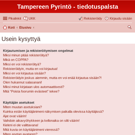
Tampereen Pyrintö - tiedotuspalsta
Pikalinkit
UKK
Rekisteröidy
Kirjaudu sisään
Koti
Etusivu
tsi
Usein kysyttyä
Kirjautumisen ja rekisteröitymisen ongelmat
Miksi minun pitää rekisteröityä?
Mikä on COPPA?
Miksi en voi rekisteröityä?
Rekisteröidyin, mutta en voi kirjautua!
Miksi en voi kirjautua sisään?
Rekisteröidyin joskus aiemmin, mutta en voi enää kirjautua sisään?!
Olen hukannut salasanani!
Miksi minut kirjataan ulos automaattisesti?
Mitä “Poista foorumin evästeet” tekee?
Käyttäjän asetukset
Miten muutan asetuksiani?
Kuinka estän käyttäjänimeni näkymisen paikalla olevissa käyttäjissä?
Ajat ovat väärin!
Vaihdoin aikavyöhykkeen ja kellonaika on silti väärin!
Kieleni ei ole valittavana!
Mitä kuvia on käyttäjänimeni vieressä?
Miten asetan avataren?