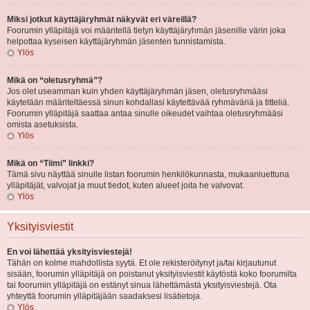
Miksi jotkut käyttäjäryhmät näkyvät eri väreillä?
Foorumin ylläpitäjä voi määritellä tietyn käyttäjäryhmän jäsenille värin joka
helpottaa kyseisen käyttäjäryhmän jäsenten tunnistamista.
Ylös
Mikä on “oletusryhmä”?
Jos olet useamman kuin yhden käyttäjäryhmän jäsen, oletusryhmääsi
käytetään määriteltäessä sinun kohdallasi käytettävää ryhmäväriä ja titteliä.
Foorumin ylläpitäjä saattaa antaa sinulle oikeudet vaihtaa oletusryhmääsi
omista asetuksista.
Ylös
Mikä on “Tiimi” linkki?
Tämä sivu näyttää sinulle listan foorumin henkilökunnasta, mukaanluettuna
ylläpitäjät, valvojat ja muut tiedot, kuten alueet joita he valvovat.
Ylös
Yksityisviestit
En voi lähettää yksityisviestejä!
Tähän on kolme mahdollista syytä. Et ole rekisteröitynyt ja/tai kirjautunut
sisään, foorumin ylläpitäjä on poistanut yksityisviestit käytöstä koko foorumilta
tai foorumin ylläpitäjä on estänyt sinua lähettämästä yksityisviestejä. Ota
yhteyttä foorumin ylläpitäjään saadaksesi lisätietoja.
Ylös