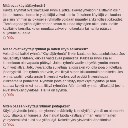
Mitä ovat käyttäjäryhmät?
Käyttäjäryhmät ovat käyttäjien ryhmiä, jotka jakavat yhteisön hallittaviin osiin,
joiden kanssa foorumin ylläpitäjät voivat toimia. Jokainen käyttäjä voi kuulua
useisiin ryhmiin ja jokaiselle ryhmälle voidaan määritellä yksilölliset oikeudet.
Tämä tarjoaa ylläpitäjille helpon tavan muuttaa käyttäjien oikeuksia useille
käyttäjille kerralla, kuten muuttaa valvojien oikeuksia tai hallita pääsyä
suljetulle alueelle.
Ylös
Missä ovat käyttäjäryhmät ja miten liityn sellaiseen?
Voit nähdä kaikki ryhmät “Käyttäjäryhmät”-linkin kautta omissa asetuksissa. Jos
haluat liittyä yhteen, klikkaa vastaavaa painiketta. Kaikissa ryhmissä ei
kuitenkaan ole vapaata pääsyä. Jotkut ryhmät vaativat hyväksynnän ennen
kuin voit liittyä. Jotkut voivat olla suljettuja ja joissakin voi olla jopa piilotettuja
jäsenyyksiä. Jos ryhmä on avoin, voit liittyä siihen klikkaamalla painiketta. Jos
ryhmä vaatii hyväksynnän liittymistä varten, voit pyytää liittymislupaa
klikkaamalla painiketta. Ryhmän johtajan täytyy hyväksyä pyyntösi ja hän
saattaa kysyä miksi haluat liittyä ryhmään. Älä häiriköi ryhmän ylläpitäjiä jos he
eivät hyväksy pyyntöäsi. Heillä on syynsä.
Ylös
Miten pääsen käyttäjäryhmän johtajaksi?
Käyttäjäryhmän johtaja on yleensä määritelty, kun käyttäjäryhmät on alunperin
luotu ylläpitäjän toimesta. Jos haluat luoda käyttäjäryhmän, ensimmäinen
yhteyshenkilösi tulisi olla ylläpitäjä. Kokeile yksityisviestin lähettämistä.
Ylös