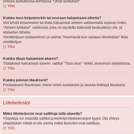
omissa asetuksissa kohdassa “Omat asetukset”.
Ylös
Kuinka teen kirjanmerkin tai seuraan haluamaani aihetta?
Voit tehdä kirjanmekin tai tilata haluamasi aiheen valitsemalla sopivan linkin
“Aiheen työkalut” -valikossa, joka on sijoitettu kätevästi keskustelun ylä- ja
alalaidan lähelle.
Viestiketjuun vastaaminen ja valinta “Huomauta kun vastaus lähetetään” tilaa
viestiketjun.
Ylös
Kuinka tilaan haluamani alueen?
Tilataksesi haluamasi alueen, valitse “Tilaa alue” -linkki, aluesivun alalaidassa.
Ylös
Kuinka poistan tilaukseni?
Poistaaksesi tilauksiasi, mene omiin asetuksiisi ja seuraa linkkejä tilauksiisi.
Ylös
Liitetiedostot
Mitkä liitetiedostot ovat sallittuja tällä alueella?
Ylläpitäjä voi määrätä sallitut ja kielletyt liitetiedostojen tyypit. Ota yhteys
ylläpitäjään mikäli et ole varma mitkä tiedostot ovat sallittuja..
Ylös