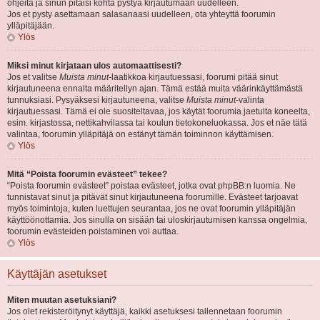
ohjeita ja sinun pitäisi kohta pystyä kirjautumaan uudelleen.
Jos et pysty asettamaan salasanaasi uudelleen, ota yhteyttä foorumin
ylläpitäjään.
Ylös
Miksi minut kirjataan ulos automaattisesti?
Jos et valitse
Muista minut
-laatikkoa kirjautuessasi, foorumi pitää sinut
kirjautuneena ennalta määritellyn ajan. Tämä estää muita väärinkäyttämästä
tunnuksiasi. Pysyäksesi kirjautuneena, valitse
Muista minut
-valinta
kirjautuessasi. Tämä ei ole suositeltavaa, jos käytät foorumia jaetulta koneelta,
esim. kirjastossa, nettikahvilassa tai koulun tietokoneluokassa. Jos et näe tätä
valintaa, foorumin ylläpitäjä on estänyt tämän toiminnon käyttämisen.
Ylös
Mitä “Poista foorumin evästeet” tekee?
“Poista foorumin evästeet” poistaa evästeet, jotka ovat phpBB:n luomia. Ne
tunnistavat sinut ja pitävät sinut kirjautuneena foorumille. Evästeet tarjoavat
myös toimintoja, kuten luettujen seurantaa, jos ne ovat foorumin ylläpitäjän
käyttöönottamia. Jos sinulla on sisään tai uloskirjautumisen kanssa ongelmia,
foorumin evästeiden poistaminen voi auttaa.
Ylös
Käyttäjän asetukset
Miten muutan asetuksiani?
Jos olet rekisteröitynyt käyttäjä, kaikki asetuksesi tallennetaan foorumin