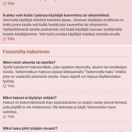
Ylös
Kuinka voin lisätä / poistaa käyttäjiä kavereista tai vihamiehistä
Voit lisätä käyttäjiä listoihisi kahdella tapaa. Jokaisen käyttäjän profiilissa on
linkki jonka kautta voit lisätä heidät joko kavereihin tai vihamiehiin.
Vaihtoehtoisesti omista asetuksista voit lisätä käyttäjiä suoraan syöttämällä
heidän käyttäjänimen. Voit myös poistaa käyttäjiä listaltasi samalta sivulta.
Ylös
Foorumilta hakeminen
Miten etsin alueelta tai alueilta?
Syötä hakutermi hakukenttään, joka sijaitsee etusivulla, alueen tai viestiketjun
sivulla. Tarkennettuun hakuun pääset klikkaamalla “Tarkennettu haku”-linkkiä
joka on saatavilla jokaisella sivulla. Haun sijainti voi riippua käyttämästäsi
tyylistä.
Ylös
Miksi hakuni ei löytänyt mitään?
Hakusi oli todennäköisesti liian epämääräinen ja sisälsi useita yleisiä termejä,
joita phpBB ei ole indeksoinut. Ole tarkempi ja käytä Tarkennetun haun
valintoja.
Ylös
Miksi haku johti tyhjään sivuun!?