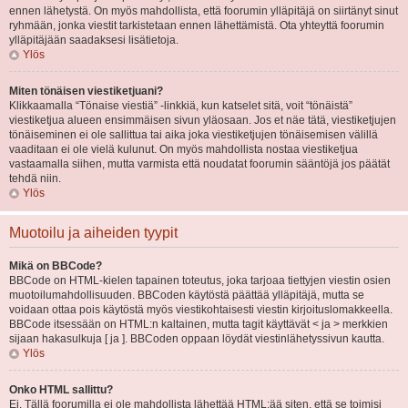
ennen lähetystä. On myös mahdollista, että foorumin ylläpitäjä on siirtänyt sinut
ryhmään, jonka viestit tarkistetaan ennen lähettämistä. Ota yhteyttä foorumin
ylläpitäjään saadaksesi lisätietoja.
Ylös
Miten tönäisen viestiketjuani?
Klikkaamalla “Tönaise viestiä” -linkkiä, kun katselet sitä, voit “tönäistä”
viestiketjua alueen ensimmäisen sivun yläosaan. Jos et näe tätä, viestiketjujen
tönäiseminen ei ole sallittua tai aika joka viestiketjujen tönäisemisen välillä
vaaditaan ei ole vielä kulunut. On myös mahdollista nostaa viestiketjua
vastaamalla siihen, mutta varmista että noudatat foorumin sääntöjä jos päätät
tehdä niin.
Ylös
Muotoilu ja aiheiden tyypit
Mikä on BBCode?
BBCode on HTML-kielen tapainen toteutus, joka tarjoaa tiettyjen viestin osien
muotoilumahdollisuuden. BBCoden käytöstä päättää ylläpitäjä, mutta se
voidaan ottaa pois käytöstä myös viestikohtaisesti viestin kirjoituslomakkeella.
BBCode itsessään on HTML:n kaltainen, mutta tagit käyttävät < ja > merkkien
sijaan hakasulkuja [ ja ]. BBCoden oppaan löydät viestinlähetyssivun kautta.
Ylös
Onko HTML sallittu?
Ei. Tällä foorumilla ei ole mahdollista lähettää HTML:ää siten, että se toimisi