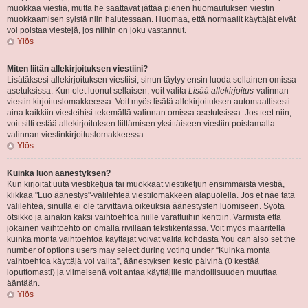
muokkaa viestiä, mutta he saattavat jättää pienen huomautuksen viestin
muokkaamisen syistä niin halutessaan. Huomaa, että normaalit käyttäjät eivät
voi poistaa viestejä, jos niihin on joku vastannut.
Ylös
Miten liitän allekirjoituksen viestiini?
Lisätäksesi allekirjoituksen viestiisi, sinun täytyy ensin luoda sellainen omissa
asetuksissa. Kun olet luonut sellaisen, voit valita
Lisää allekirjoitus
-valinnan
viestin kirjoituslomakkeessa. Voit myös lisätä allekirjoituksen automaattisesti
aina kaikkiin viesteihisi tekemällä valinnan omissa asetuksissa. Jos teet niin,
voit silti estää allekirjoituksen liittämisen yksittäiseen viestiin poistamalla
valinnan viestinkirjoituslomakkeessa.
Ylös
Kuinka luon äänestyksen?
Kun kirjoitat uuta viestiketjua tai muokkaat viestiketjun ensimmäistä viestiä,
klikkaa "Luo äänestys"-välilehteä viestilomakkeen alapuolella. Jos et näe tätä
välilehteä, sinulla ei ole tarvittavia oikeuksia äänestysten luomiseen. Syötä
otsikko ja ainakin kaksi vaihtoehtoa niille varattuihin kenttiin. Varmista että
jokainen vaihtoehto on omalla rivillään tekstikentässä. Voit myös määritellä
kuinka monta vaihtoehtoa käyttäjät voivat valita kohdasta You can also set the
number of options users may select during voting under “Kuinka monta
vaihtoehtoa käyttäjä voi valita”, äänestyksen kesto päivinä (0 kestää
loputtomasti) ja viimeisenä voit antaa käyttäjille mahdollisuuden muuttaa
ääntään.
Ylös