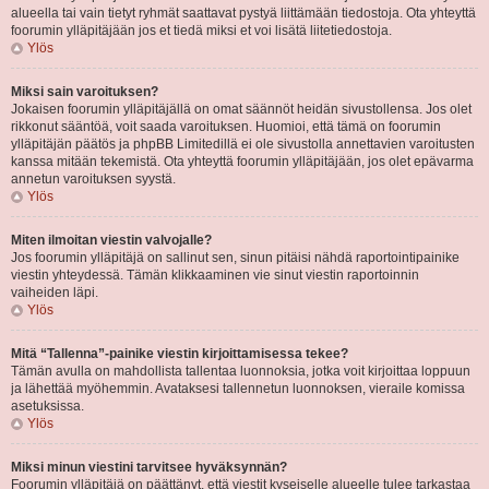
alueella tai vain tietyt ryhmät saattavat pystyä liittämään tiedostoja. Ota yhteyttä
foorumin ylläpitäjään jos et tiedä miksi et voi lisätä liitetiedostoja.
Ylös
Miksi sain varoituksen?
Jokaisen foorumin ylläpitäjällä on omat säännöt heidän sivustollensa. Jos olet
rikkonut sääntöä, voit saada varoituksen. Huomioi, että tämä on foorumin
ylläpitäjän päätös ja phpBB Limitedillä ei ole sivustolla annettavien varoitusten
kanssa mitään tekemistä. Ota yhteyttä foorumin ylläpitäjään, jos olet epävarma
annetun varoituksen syystä.
Ylös
Miten ilmoitan viestin valvojalle?
Jos foorumin ylläpitäjä on sallinut sen, sinun pitäisi nähdä raportointipainike
viestin yhteydessä. Tämän klikkaaminen vie sinut viestin raportoinnin
vaiheiden läpi.
Ylös
Mitä “Tallenna”-painike viestin kirjoittamisessa tekee?
Tämän avulla on mahdollista tallentaa luonnoksia, jotka voit kirjoittaa loppuun
ja lähettää myöhemmin. Avataksesi tallennetun luonnoksen, vieraile komissa
asetuksissa.
Ylös
Miksi minun viestini tarvitsee hyväksynnän?
Foorumin ylläpitäjä on päättänyt, että viestit kyseiselle alueelle tulee tarkastaa