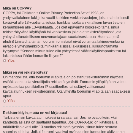
Mikä on COPPA?
COPPA, tai Children’s Online Privacy Protection Act of 1998, on
yhdysvaltalainen laki, joka vaatii kaikkien verkkosivustojen, jotka mahdollisesti
keräävät alle 13-vuotiailta tietoja, hankkia huoltajan kirjallisen luvan tietojen
keräämiseen alle 13-vuotiaalta. Jos olet epävarma koskeeko tämä sinua
rekisteröityvänä käyttäjänä tai verkkosivua jolle olet rekisteröitymässä, ota
yhteyttä oikeudelliseen neuvonantajaan saadaksesi apua. Huomaa, että
phpBB Limited ja tämän foorumin omistajat eivät voi antaa lakineuvontaa ja
eivät ole yhteyshenkilöitä minkäänlaisissa lakiasioissa, lukuunottamatta
kysymystä “Keneen minun tulee olla yhteydessä väärinkäytöstapauksissa tai
lakiasioissa tähän foorumiin liittyen?”.
Ylös
Miksi en voi rekisteröityä?
On mahdollista, että foorumin ylläpitäjä on poistanut rekisteröinnin käytöstä
estääkseen uusia vierailijoita rekisteröitymästä. Foorumin ylläpitäjä on voinut
myös asettaa porttikiellon IP-osoitteellesi tai estänyt valitsemasi
käyttäjätunnuksen rekisteröinnin. Ota yhteyttä foorumin ylläpitäjään saadaksesi
apua.
Ylös
Rekisteröidyin, mutta en voi kirjautua!
Tarkista ensin käyttäjätunnuksesi ja salasanasi. Jos ne ovat oikein, yksi
kahdesta asiasta on saattanut tapahtua. Jos COPPA-tuki on käytössä ja
määrittelit olevasi alle 13-vuotias rekisteröityessäsi, sinun tulee seurata
saamiasi ohjeita. Jotkut foorumit vaativat myös uusien tunnusten aktivoinnin