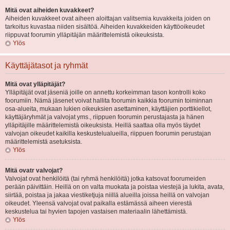
Mitä ovat aiheiden kuvakkeet?
Aiheiden kuvakkeet ovat aiheen aloittajan valitsemia kuvakkeita joiden on
tarkoitus kuvastaa niiden sisältöä. Aiheiden kuvakkeiden käyttöoikeudet
riippuvat foorumin ylläpitäjän määrittelemistä oikeuksista.
Ylös
Käyttäjätasot ja ryhmät
Mitä ovat ylläpitäjät?
Ylläpitäjät ovat jäseniä joille on annettu korkeimman tason kontrolli koko
foorumiin. Nämä jäsenet voivat hallita foorumin kaikkia foorumin toiminnan
osa-alueita, mukaan lukien oikeuksien asettaminen, käyttäjien porttikiellot,
käyttäjäryhmät ja valvojat yms., riippuen foorumin perustajasta ja hänen
ylläpitäjille määrittelemistä oikeuksista. Heillä saattaa olla myös täydet
valvojan oikeudet kaikilla keskustelualueilla, riippuen foorumin perustajan
määrittelemistä asetuksista.
Ylös
Mitä ovatr valvojat?
Valvojat ovat henkilöitä (tai ryhmä henkilöitä) jotka katsovat foorumeiden
perään päivittäin. Heillä on on valta muokata ja poistaa viestejä ja lukita, avata,
siirtää, poistaa ja jakaa viestiketjuja niillä alueilla joissa heillä on valvojan
oikeudet. Yleensä valvojat ovat paikalla estämässä aiheen vierestä
keskustelua tai hyvien tapojen vastaisen materiaalin lähettämistä.
Ylös