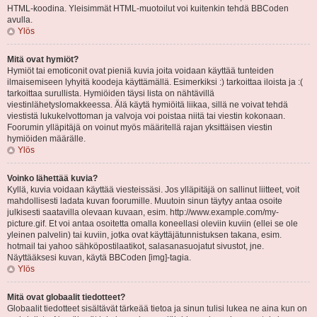
HTML-koodina. Yleisimmät HTML-muotoilut voi kuitenkin tehdä BBCoden
avulla.
Ylös
Mitä ovat hymiöt?
Hymiöt tai emoticonit ovat pieniä kuvia joita voidaan käyttää tunteiden
ilmaisemiseen lyhyitä koodeja käyttämällä. Esimerkiksi :) tarkoittaa iloista ja :(
tarkoittaa surullista. Hymiöiden täysi lista on nähtävillä
viestinlähetyslomakkeessa. Älä käytä hymiöitä liikaa, sillä ne voivat tehdä
viestistä lukukelvottoman ja valvoja voi poistaa niitä tai viestin kokonaan.
Foorumin ylläpitäjä on voinut myös määritellä rajan yksittäisen viestin
hymiöiden määrälle.
Ylös
Voinko lähettää kuvia?
Kyllä, kuvia voidaan käyttää viesteissäsi. Jos ylläpitäjä on sallinut liitteet, voit
mahdollisesti ladata kuvan foorumille. Muutoin sinun täytyy antaa osoite
julkisesti saatavilla olevaan kuvaan, esim. http://www.example.com/my-
picture.gif. Et voi antaa osoitetta omalla koneellasi oleviin kuviin (ellei se ole
yleinen palvelin) tai kuviin, jotka ovat käyttäjätunnistuksen takana, esim.
hotmail tai yahoo sähköpostilaatikot, salasanasuojatut sivustot, jne.
Näyttääksesi kuvan, käytä BBCoden [img]-tagia.
Ylös
Mitä ovat globaalit tiedotteet?
Globaalit tiedotteet sisältävät tärkeää tietoa ja sinun tulisi lukea ne aina kun on