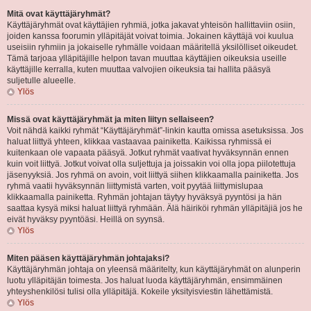
Mitä ovat käyttäjäryhmät?
Käyttäjäryhmät ovat käyttäjien ryhmiä, jotka jakavat yhteisön hallittaviin osiin,
joiden kanssa foorumin ylläpitäjät voivat toimia. Jokainen käyttäjä voi kuulua
useisiin ryhmiin ja jokaiselle ryhmälle voidaan määritellä yksilölliset oikeudet.
Tämä tarjoaa ylläpitäjille helpon tavan muuttaa käyttäjien oikeuksia useille
käyttäjille kerralla, kuten muuttaa valvojien oikeuksia tai hallita pääsyä
suljetulle alueelle.
Ylös
Missä ovat käyttäjäryhmät ja miten liityn sellaiseen?
Voit nähdä kaikki ryhmät “Käyttäjäryhmät”-linkin kautta omissa asetuksissa. Jos
haluat liittyä yhteen, klikkaa vastaavaa painiketta. Kaikissa ryhmissä ei
kuitenkaan ole vapaata pääsyä. Jotkut ryhmät vaativat hyväksynnän ennen
kuin voit liittyä. Jotkut voivat olla suljettuja ja joissakin voi olla jopa piilotettuja
jäsenyyksiä. Jos ryhmä on avoin, voit liittyä siihen klikkaamalla painiketta. Jos
ryhmä vaatii hyväksynnän liittymistä varten, voit pyytää liittymislupaa
klikkaamalla painiketta. Ryhmän johtajan täytyy hyväksyä pyyntösi ja hän
saattaa kysyä miksi haluat liittyä ryhmään. Älä häiriköi ryhmän ylläpitäjiä jos he
eivät hyväksy pyyntöäsi. Heillä on syynsä.
Ylös
Miten pääsen käyttäjäryhmän johtajaksi?
Käyttäjäryhmän johtaja on yleensä määritelty, kun käyttäjäryhmät on alunperin
luotu ylläpitäjän toimesta. Jos haluat luoda käyttäjäryhmän, ensimmäinen
yhteyshenkilösi tulisi olla ylläpitäjä. Kokeile yksityisviestin lähettämistä.
Ylös