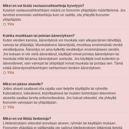
Miksi en voi lisätä vastausvaihtoehtoja kyselyyn?
Kyselyn vastausvaihtoehtojen määrä on foorumin ylläpitäjän määrittelemä. Jos
tarvitset enemmän vaihtoehtoja kuin on sallittu, ota yhteyttä foorumin
ylläpitäjään.
Ylös
Kuinka muokkaan tai poistan äänestyksen?
Kuten viestien kanssa, äänestyksiä voi muokata vain alkuperäinen lähettäjä,
valvoja tai ylläpitäjä. Muokataksesi äänestystä, muokkaa ensimmäistä viestiä
viestiketjussa. Äänestys on aina kytketty viestiketjun ensimmäiseen viestiin.
Jos kukaan ei ole vielä äänestänyt, käyttäjät voivat poistaa äänestyksen tai
muokata mitä tahansa äänestyksen asetusta. Jos käyttäjät ovat kuitenkin jo
äänestäneet, vain valvojat tai ylläpitäjät voivat muokata tai poistaa sen. Tämä
estää äänestysvaihtoehtojen vaihtamisen kesken äänestyksen.
Ylös
Miksi en pääse alueelle?
Jotkin alueet saattavat olla rajattu vain tietyille käyttäjille tai ryhmille.
Katsoaksesi, lukeaksesi, kirjoittaaksesi tai muiden toimintojen tekeminen
alueella saattaa tarvita erikoisoikeuksia. Jos haluat oikeudet, ota yhteyttä
foorumin valvojaan tai ylläpitäjään.
Ylös
Miksi en voi liittää tiedostoja?
Liitetiedostojen oikeudet annetaan alueen, ryhmän tai käyttäjän mukaan.
Foorumin ylläpitäjä ei välttämättä ole sallinut liitetiedostojen liittämistä tietyllä