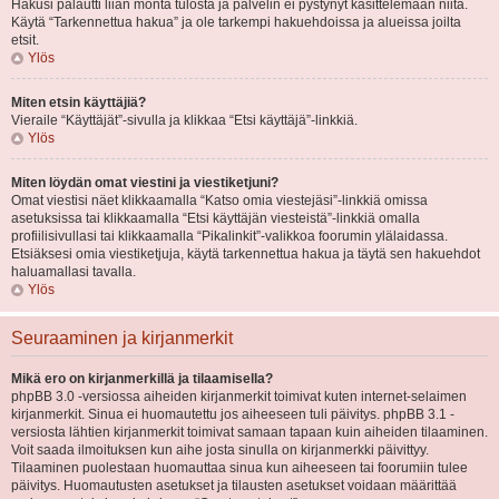
Hakusi palautti liian monta tulosta ja palvelin ei pystynyt käsittelemään niitä.
Käytä “Tarkennettua hakua” ja ole tarkempi hakuehdoissa ja alueissa joilta
etsit.
Ylös
Miten etsin käyttäjiä?
Vieraile “Käyttäjät”-sivulla ja klikkaa “Etsi käyttäjä”-linkkiä.
Ylös
Miten löydän omat viestini ja viestiketjuni?
Omat viestisi näet klikkaamalla “Katso omia viestejäsi”-linkkiä omissa
asetuksissa tai klikkaamalla “Etsi käyttäjän viesteistä”-linkkiä omalla
profiilisivullasi tai klikkaamalla “Pikalinkit”-valikkoa foorumin ylälaidassa.
Etsiäksesi omia viestiketjuja, käytä tarkennettua hakua ja täytä sen hakuehdot
haluamallasi tavalla.
Ylös
Seuraaminen ja kirjanmerkit
Mikä ero on kirjanmerkillä ja tilaamisella?
phpBB 3.0 -versiossa aiheiden kirjanmerkit toimivat kuten internet-selaimen
kirjanmerkit. Sinua ei huomautettu jos aiheeseen tuli päivitys. phpBB 3.1 -
versiosta lähtien kirjanmerkit toimivat samaan tapaan kuin aiheiden tilaaminen.
Voit saada ilmoituksen kun aihe josta sinulla on kirjanmerkki päivittyy.
Tilaaminen puolestaan huomauttaa sinua kun aiheeseen tai foorumiin tulee
päivitys. Huomautusten asetukset ja tilausten asetukset voidaan määrittää