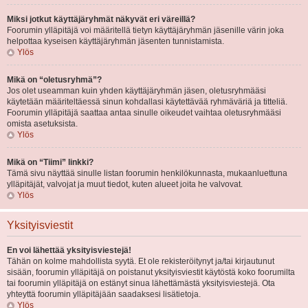
Miksi jotkut käyttäjäryhmät näkyvät eri väreillä?
Foorumin ylläpitäjä voi määritellä tietyn käyttäjäryhmän jäsenille värin joka
helpottaa kyseisen käyttäjäryhmän jäsenten tunnistamista.
Ylös
Mikä on “oletusryhmä”?
Jos olet useamman kuin yhden käyttäjäryhmän jäsen, oletusryhmääsi
käytetään määriteltäessä sinun kohdallasi käytettävää ryhmäväriä ja titteliä.
Foorumin ylläpitäjä saattaa antaa sinulle oikeudet vaihtaa oletusryhmääsi
omista asetuksista.
Ylös
Mikä on “Tiimi” linkki?
Tämä sivu näyttää sinulle listan foorumin henkilökunnasta, mukaanluettuna
ylläpitäjät, valvojat ja muut tiedot, kuten alueet joita he valvovat.
Ylös
Yksityisviestit
En voi lähettää yksityisviestejä!
Tähän on kolme mahdollista syytä. Et ole rekisteröitynyt ja/tai kirjautunut
sisään, foorumin ylläpitäjä on poistanut yksityisviestit käytöstä koko foorumilta
tai foorumin ylläpitäjä on estänyt sinua lähettämästä yksityisviestejä. Ota
yhteyttä foorumin ylläpitäjään saadaksesi lisätietoja.
Ylös