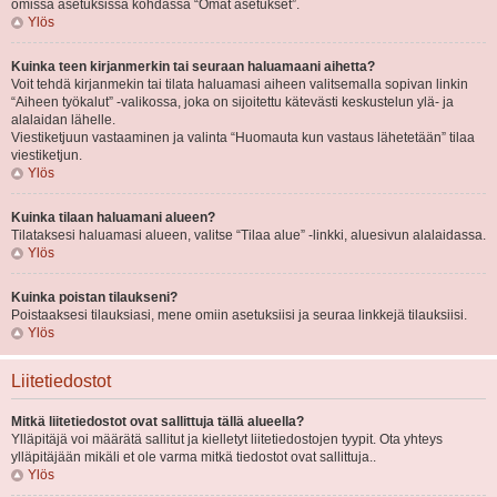
omissa asetuksissa kohdassa “Omat asetukset”.
Ylös
Kuinka teen kirjanmerkin tai seuraan haluamaani aihetta?
Voit tehdä kirjanmekin tai tilata haluamasi aiheen valitsemalla sopivan linkin
“Aiheen työkalut” -valikossa, joka on sijoitettu kätevästi keskustelun ylä- ja
alalaidan lähelle.
Viestiketjuun vastaaminen ja valinta “Huomauta kun vastaus lähetetään” tilaa
viestiketjun.
Ylös
Kuinka tilaan haluamani alueen?
Tilataksesi haluamasi alueen, valitse “Tilaa alue” -linkki, aluesivun alalaidassa.
Ylös
Kuinka poistan tilaukseni?
Poistaaksesi tilauksiasi, mene omiin asetuksiisi ja seuraa linkkejä tilauksiisi.
Ylös
Liitetiedostot
Mitkä liitetiedostot ovat sallittuja tällä alueella?
Ylläpitäjä voi määrätä sallitut ja kielletyt liitetiedostojen tyypit. Ota yhteys
ylläpitäjään mikäli et ole varma mitkä tiedostot ovat sallittuja..
Ylös