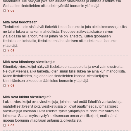
mahdolista. Ne näkyvät jokaisen alueen ylälaidassa ja omissa asetuksissa.
Globaalien tiedotteiden oikeudet myöntää foorumin ylläpitäjä.
Ylös
Mitä ovat tiedotteet?
Tiedotteet usein sisältävät tärkeää tietoa foorumista jota olet lukemassa ja siksi
ne tulisi lukea aina kun mahdollista. Tiedotteet näkyvät jokaisen sivun
ylälaidassa niillä foorumeilla joihin ne on lähetetty. Kuten globaalien
tiedotteiden kohdalla, tiedotteiden lähettämisen oikeudet antaa foorumin
ylläpitäjä.
Ylös
Mitä ovat kiinnitetyt viestiketjut
Kiinnitetyt viestiketjut näkyvät tiedotteiden alapuolella ja ovat vain etusivulla.
Ne ovat yleensä aika tärkeitä, joten sinun tulisi lukea ne aina kun mahdollista.
Kuten tiedotteiden ja globaalien tiedotteiden kanssa, viestiketjujen
kiinnittämisen oikeudet määrittelee foorumin ylläpitäjä.
Ylös
Mitä ovat lukitut viestiketjut?
Lukitut viestiketjut ovat viestiketjuja, joihin ei voi enää lähettää vastauksia ja
mahdolliset kyselyt joita viestiketjussa oli, ovat päättyneet automaattisesti.
Viestiketjuja voidaan lukita useista syistä ylläpitäjän tai foorumin valvojan
toimesta. Saatat myös pystyä lukitsemaan oman viestiketjusi, mutta tämä
riippuu foorumin ylläpitäjän antamista oikeuksista.
Ylös