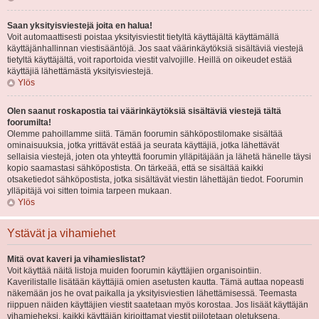
Saan yksityisviestejä joita en halua!
Voit automaattisesti poistaa yksityisviestit tietyltä käyttäjältä käyttämällä
käyttäjänhallinnan viestisääntöjä. Jos saat väärinkäytöksiä sisältäviä viestejä
tietyltä käyttäjältä, voit raportoida viestit valvojille. Heillä on oikeudet estää
käyttäjiä lähettämästä yksityisviestejä.
Ylös
Olen saanut roskapostia tai väärinkäytöksiä sisältäviä viestejä tältä
foorumilta!
Olemme pahoillamme siitä. Tämän foorumin sähköpostilomake sisältää
ominaisuuksia, jotka yrittävät estää ja seurata käyttäjiä, jotka lähettävät
sellaisia viestejä, joten ota yhteyttä foorumin ylläpitäjään ja lähetä hänelle täysi
kopio saamastasi sähköpostista. On tärkeää, että se sisältää kaikki
otsaketiedot sähköpostista, jotka sisältävät viestin lähettäjän tiedot. Foorumin
ylläpitäjä voi sitten toimia tarpeen mukaan.
Ylös
Ystävät ja vihamiehet
Mitä ovat kaveri ja vihamieslistat?
Voit käyttää näitä listoja muiden foorumin käyttäjien organisointiin.
Kaverilistalle lisätään käyttäjiä omien asetusten kautta. Tämä auttaa nopeasti
näkemään jos he ovat paikalla ja yksityisviestien lähettämisessä. Teemasta
riippuen näiden käyttäjien viestit saatetaan myös korostaa. Jos lisäät käyttäjän
vihamieheksi, kaikki käyttäjän kirjoittamat viestit piilotetaan oletuksena.