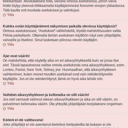
tietokantaan. Muokataksesi niitä, vieraile omissa asetuksissa, johon vievä
linkki löytyy yleensä klikkaamalla käyttäjänimeäsi foorumin sivujen ylälaidassa.
Tätä kautta voit muokata asetuksiasi ja valintojasi.
Ylös
Kuinka estän käyttäjänimeni näkymisen paikalla olevissa käyttäjissä?
Omissa asetuksissasi, “Asetukset”-välilehdellä, löydät mahdollisuuden valita
Piilota paikallaolo
. Ottamalla tämän asetuksen käyttöön näyt vain ylläpitäjille,
valvojille ja itsellesi. Sinut lasketaan piilossa oleviin käyttäjiin.
Ylös
Ajat ovat väärin!
On mahdollista, että näytetty aika on eri aikavyöhykkeeltä kuin se jossa itse
olet. Tässä tapauksessa valitse omista asetuksista oma aikavyöhykkeesi, esim.
Lontoo, Pariisi, New York, Sidney, jne. Huomaathan, että aikavyöhykkeen
vaihtaminen, kuten monet muutkin asetukset ovat vain rekisteröityneille
käyttäjille. Jos et ole rekisteröitynyt, tämä on hyvä aika tehdä niin.
Ylös
Vaihdoin aikavyöhykkeen ja kellonaika on silti väärin!
Jos olet varmasti valinnut oikean aikavyöhykkeen ja aika on silti väärin, on
palvelimen kellonaika väärin. Ota yhteyttä ylläpitäjään korjataksesi ongelman.
Ylös
Kieleni ei ole valittavana!
Joko ylläpitäjä ei ole asentanut kielellesi kielipakettia tai kukaan ei ole