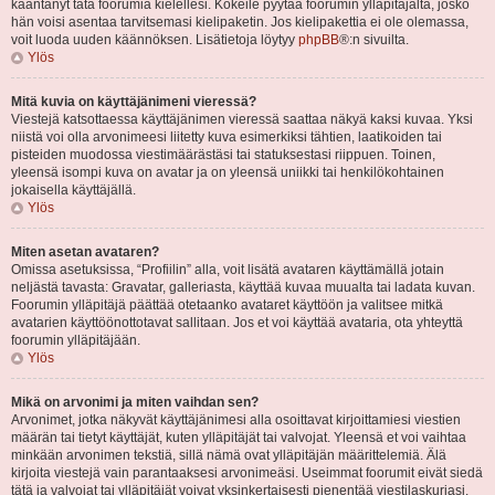
kääntänyt tätä foorumia kielellesi. Kokeile pyytää foorumin ylläpitäjältä, josko
hän voisi asentaa tarvitsemasi kielipaketin. Jos kielipakettia ei ole olemassa,
voit luoda uuden käännöksen. Lisätietoja löytyy
phpBB
®:n sivuilta.
Ylös
Mitä kuvia on käyttäjänimeni vieressä?
Viestejä katsottaessa käyttäjänimen vieressä saattaa näkyä kaksi kuvaa. Yksi
niistä voi olla arvonimeesi liitetty kuva esimerkiksi tähtien, laatikoiden tai
pisteiden muodossa viestimäärästäsi tai statuksestasi riippuen. Toinen,
yleensä isompi kuva on avatar ja on yleensä uniikki tai henkilökohtainen
jokaisella käyttäjällä.
Ylös
Miten asetan avataren?
Omissa asetuksissa, “Profiilin” alla, voit lisätä avataren käyttämällä jotain
neljästä tavasta: Gravatar, galleriasta, käyttää kuvaa muualta tai ladata kuvan.
Foorumin ylläpitäjä päättää otetaanko avataret käyttöön ja valitsee mitkä
avatarien käyttöönottotavat sallitaan. Jos et voi käyttää avataria, ota yhteyttä
foorumin ylläpitäjään.
Ylös
Mikä on arvonimi ja miten vaihdan sen?
Arvonimet, jotka näkyvät käyttäjänimesi alla osoittavat kirjoittamiesi viestien
määrän tai tietyt käyttäjät, kuten ylläpitäjät tai valvojat. Yleensä et voi vaihtaa
minkään arvonimen tekstiä, sillä nämä ovat ylläpitäjän määrittelemiä. Älä
kirjoita viestejä vain parantaaksesi arvonimeäsi. Useimmat foorumit eivät siedä
tätä ja valvojat tai ylläpitäjät voivat yksinkertaisesti pienentää viestilaskuriasi.