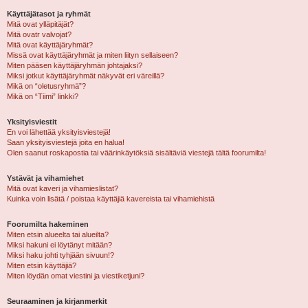
Käyttäjätasot ja ryhmät
Mitä ovat ylläpitäjät?
Mitä ovatr valvojat?
Mitä ovat käyttäjäryhmät?
Missä ovat käyttäjäryhmät ja miten liityn sellaiseen?
Miten pääsen käyttäjäryhmän johtajaksi?
Miksi jotkut käyttäjäryhmät näkyvät eri väreillä?
Mikä on “oletusryhmä”?
Mikä on “Tiimi” linkki?
Yksityisviestit
En voi lähettää yksityisviestejä!
Saan yksityisviestejä joita en halua!
Olen saanut roskapostia tai väärinkäytöksiä sisältäviä viestejä tältä foorumilta!
Ystävät ja vihamiehet
Mitä ovat kaveri ja vihamieslistat?
Kuinka voin lisätä / poistaa käyttäjiä kavereista tai vihamiehistä
Foorumilta hakeminen
Miten etsin alueelta tai alueilta?
Miksi hakuni ei löytänyt mitään?
Miksi haku johti tyhjään sivuun!?
Miten etsin käyttäjiä?
Miten löydän omat viestini ja viestiketjuni?
Seuraaminen ja kirjanmerkit