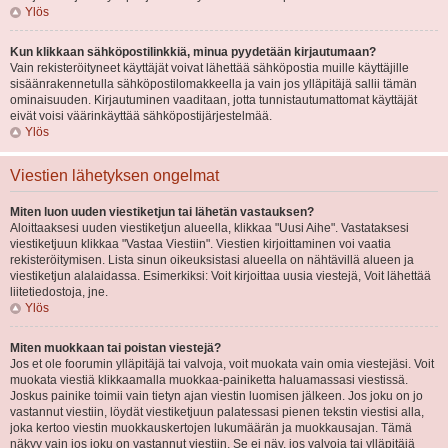
Ylös
Kun klikkaan sähköpostilinkkiä, minua pyydetään kirjautumaan?
Vain rekisteröityneet käyttäjät voivat lähettää sähköpostia muille käyttäjille
sisäänrakennetulla sähköpostilomakkeella ja vain jos ylläpitäjä sallii tämän
ominaisuuden. Kirjautuminen vaaditaan, jotta tunnistautumattomat käyttäjät
eivät voisi väärinkäyttää sähköpostijärjestelmää.
Ylös
Viestien lähetyksen ongelmat
Miten luon uuden viestiketjun tai lähetän vastauksen?
Aloittaaksesi uuden viestiketjun alueella, klikkaa "Uusi Aihe". Vastataksesi
viestiketjuun klikkaa "Vastaa Viestiin". Viestien kirjoittaminen voi vaatia
rekisteröitymisen. Lista sinun oikeuksistasi alueella on nähtävillä alueen ja
viestiketjun alalaidassa. Esimerkiksi: Voit kirjoittaa uusia viestejä, Voit lähettää
liitetiedostoja, jne.
Ylös
Miten muokkaan tai poistan viestejä?
Jos et ole foorumin ylläpitäjä tai valvoja, voit muokata vain omia viestejäsi. Voit
muokata viestiä klikkaamalla muokkaa-painiketta haluamassasi viestissä.
Joskus painike toimii vain tietyn ajan viestin luomisen jälkeen. Jos joku on jo
vastannut viestiin, löydät viestiketjuun palatessasi pienen tekstin viestisi alla,
joka kertoo viestin muokkauskertojen lukumäärän ja muokkausajan. Tämä
näkyy vain jos joku on vastannut viestiin. Se ei näy, jos valvoja tai ylläpitäjä