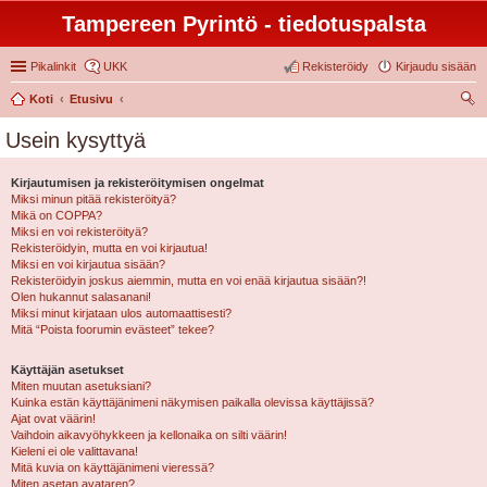
Tampereen Pyrintö - tiedotuspalsta
Pikalinkit
UKK
Rekisteröidy
Kirjaudu sisään
Koti
Etusivu
tsi
Usein kysyttyä
Kirjautumisen ja rekisteröitymisen ongelmat
Miksi minun pitää rekisteröityä?
Mikä on COPPA?
Miksi en voi rekisteröityä?
Rekisteröidyin, mutta en voi kirjautua!
Miksi en voi kirjautua sisään?
Rekisteröidyin joskus aiemmin, mutta en voi enää kirjautua sisään?!
Olen hukannut salasanani!
Miksi minut kirjataan ulos automaattisesti?
Mitä “Poista foorumin evästeet” tekee?
Käyttäjän asetukset
Miten muutan asetuksiani?
Kuinka estän käyttäjänimeni näkymisen paikalla olevissa käyttäjissä?
Ajat ovat väärin!
Vaihdoin aikavyöhykkeen ja kellonaika on silti väärin!
Kieleni ei ole valittavana!
Mitä kuvia on käyttäjänimeni vieressä?
Miten asetan avataren?