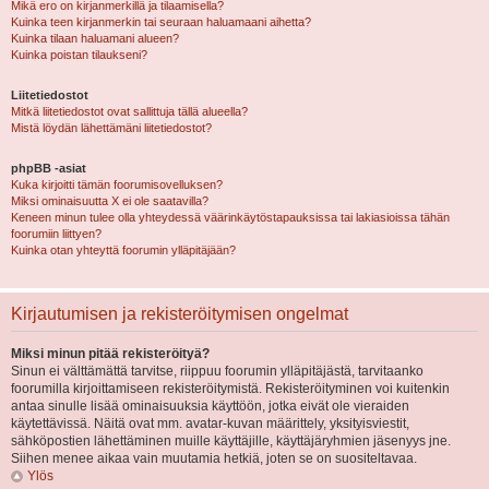
Mikä ero on kirjanmerkillä ja tilaamisella?
Kuinka teen kirjanmerkin tai seuraan haluamaani aihetta?
Kuinka tilaan haluamani alueen?
Kuinka poistan tilaukseni?
Liitetiedostot
Mitkä liitetiedostot ovat sallittuja tällä alueella?
Mistä löydän lähettämäni liitetiedostot?
phpBB -asiat
Kuka kirjoitti tämän foorumisovelluksen?
Miksi ominaisuutta X ei ole saatavilla?
Keneen minun tulee olla yhteydessä väärinkäytöstapauksissa tai lakiasioissa tähän
foorumiin liittyen?
Kuinka otan yhteyttä foorumin ylläpitäjään?
Kirjautumisen ja rekisteröitymisen ongelmat
Miksi minun pitää rekisteröityä?
Sinun ei välttämättä tarvitse, riippuu foorumin ylläpitäjästä, tarvitaanko
foorumilla kirjoittamiseen rekisteröitymistä. Rekisteröityminen voi kuitenkin
antaa sinulle lisää ominaisuuksia käyttöön, jotka eivät ole vieraiden
käytettävissä. Näitä ovat mm. avatar-kuvan määrittely, yksityisviestit,
sähköpostien lähettäminen muille käyttäjille, käyttäjäryhmien jäsenyys jne.
Siihen menee aikaa vain muutamia hetkiä, joten se on suositeltavaa.
Ylös