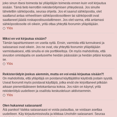
joko sinun itsesi toimesta tai ylläpitäjän toimesta ennen kuin voit kirjautua
sisään. Tämä tieto kerrottiin rekisteröitymisen yhteydessä. Jos sinulle
lähetettiin sähköpostia, seuraa ohjeita. Jos et saanut sähköpostia, olet
saattanut antaa virheellisen sähköpostiosoitteen tai sähköpostit ovat
saattaneet jäädä roskapostisuodattimeen. Jos olet varma, että antamasi
sähköpostiosoite oli oikein, yritä ottaa yhteyttä foorumin ylläpitäjään.
Ylös
Miksi en voi kirjautua sisään?
Tämän tapahtumiseen on useita syitä. Ensin, varmista että tunnuksesi ja
salasanasi ovat oikein. Jos ne ovat, ota yhteyttä foorumin ylläpitäjään
varmistaaksesi, että sinulla ei ole porttikieltoja. On myös mahdollista, että
sivuston omistajalla on asetusvirhe heidän päässään ja heidän pitäisi korjata
se.
Ylös
Rekisteröidyin joskus aiemmin, mutta en voi enää kirjautua sisään?!
On mahdollista, että ylläpitäjä on poistanut käyttäjätilisi käytöstä jostain syystä.
Useat foorumit myös poistavat käyttäjiä, jotka eivät ole kirjoittaneet pitkään
aikaan pienentääkseen tietokantansa kokoa. Jos näin on käynyt, yritä
rekisteröityä uudelleen ja osallistu keskusteluun aktiivisemmin.
Ylös
Olen hukannut salasanani!
Älä panikoi! Vaikka salasanaasi ei voida palauttaa, se voidaan asettaa
uudelleen. Käy kirjautumissivulla ja klikkaa
Unohdin salasanani
. Seuraa