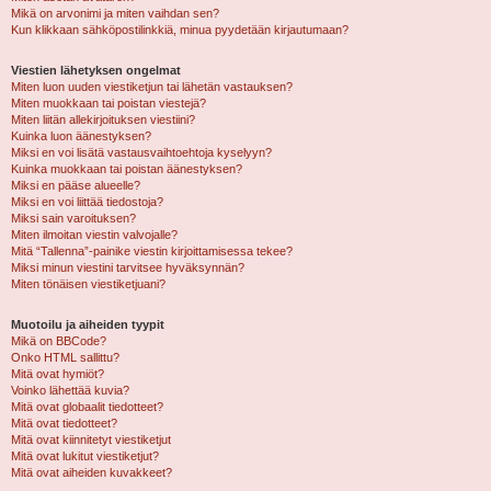
Mikä on arvonimi ja miten vaihdan sen?
Kun klikkaan sähköpostilinkkiä, minua pyydetään kirjautumaan?
Viestien lähetyksen ongelmat
Miten luon uuden viestiketjun tai lähetän vastauksen?
Miten muokkaan tai poistan viestejä?
Miten liitän allekirjoituksen viestiini?
Kuinka luon äänestyksen?
Miksi en voi lisätä vastausvaihtoehtoja kyselyyn?
Kuinka muokkaan tai poistan äänestyksen?
Miksi en pääse alueelle?
Miksi en voi liittää tiedostoja?
Miksi sain varoituksen?
Miten ilmoitan viestin valvojalle?
Mitä “Tallenna”-painike viestin kirjoittamisessa tekee?
Miksi minun viestini tarvitsee hyväksynnän?
Miten tönäisen viestiketjuani?
Muotoilu ja aiheiden tyypit
Mikä on BBCode?
Onko HTML sallittu?
Mitä ovat hymiöt?
Voinko lähettää kuvia?
Mitä ovat globaalit tiedotteet?
Mitä ovat tiedotteet?
Mitä ovat kiinnitetyt viestiketjut
Mitä ovat lukitut viestiketjut?
Mitä ovat aiheiden kuvakkeet?