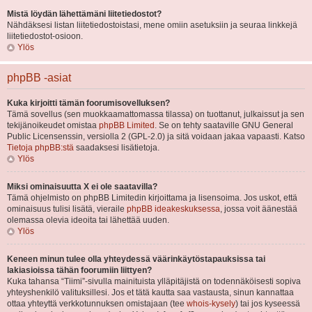
Mistä löydän lähettämäni liitetiedostot?
Nähdäksesi listan liitetiedostoistasi, mene omiin asetuksiin ja seuraa linkkejä
liitetiedostot-osioon.
Ylös
phpBB -asiat
Kuka kirjoitti tämän foorumisovelluksen?
Tämä sovellus (sen muokkaamattomassa tilassa) on tuottanut, julkaissut ja sen
tekijänoikeudet omistaa
phpBB Limited
. Se on tehty saataville GNU General
Public Licensenssin, versiolla 2 (GPL-2.0) ja sitä voidaan jakaa vapaasti. Katso
Tietoja phpBB:stä
saadaksesi lisätietoja.
Ylös
Miksi ominaisuutta X ei ole saatavilla?
Tämä ohjelmisto on phpBB Limitedin kirjoittama ja lisensoima. Jos uskot, että
ominaisuus tulisi lisätä, vieraile
phpBB ideakeskuksessa
, jossa voit äänestää
olemassa olevia ideoita tai lähettää uuden.
Ylös
Keneen minun tulee olla yhteydessä väärinkäytöstapauksissa tai
lakiasioissa tähän foorumiin liittyen?
Kuka tahansa “Tiimi”-sivulla mainituista ylläpitäjistä on todennäköisesti sopiva
yhteyshenkilö valituksillesi. Jos et tätä kautta saa vastausta, sinun kannattaa
ottaa yhteyttä verkkotunnuksen omistajaan (tee
whois-kysely
) tai jos kyseessä