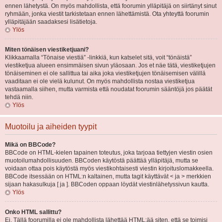
ennen lähetystä. On myös mahdollista, että foorumin ylläpitäjä on siirtänyt sinut
ryhmään, jonka viestit tarkistetaan ennen lähettämistä. Ota yhteyttä foorumin
ylläpitäjään saadaksesi lisätietoja.
Ylös
Miten tönäisen viestiketjuani?
Klikkaamalla “Tönaise viestiä” -linkkiä, kun katselet sitä, voit “tönäistä”
viestiketjua alueen ensimmäisen sivun yläosaan. Jos et näe tätä, viestiketjujen
tönäiseminen ei ole sallittua tai aika joka viestiketjujen tönäisemisen välillä
vaaditaan ei ole vielä kulunut. On myös mahdollista nostaa viestiketjua
vastaamalla siihen, mutta varmista että noudatat foorumin sääntöjä jos päätät
tehdä niin.
Ylös
Muotoilu ja aiheiden tyypit
Mikä on BBCode?
BBCode on HTML-kielen tapainen toteutus, joka tarjoaa tiettyjen viestin osien
muotoilumahdollisuuden. BBCoden käytöstä päättää ylläpitäjä, mutta se
voidaan ottaa pois käytöstä myös viestikohtaisesti viestin kirjoituslomakkeella.
BBCode itsessään on HTML:n kaltainen, mutta tagit käyttävät < ja > merkkien
sijaan hakasulkuja [ ja ]. BBCoden oppaan löydät viestinlähetyssivun kautta.
Ylös
Onko HTML sallittu?
Ei. Tällä foorumilla ei ole mahdollista lähettää HTML:ää siten, että se toimisi