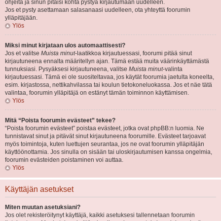
ohjeita ja sinun pitäisi kohta pystyä kirjautumaan uudelleen.
Jos et pysty asettamaan salasanaasi uudelleen, ota yhteyttä foorumin
ylläpitäjään.
Ylös
Miksi minut kirjataan ulos automaattisesti?
Jos et valitse
Muista minut
-laatikkoa kirjautuessasi, foorumi pitää sinut
kirjautuneena ennalta määritellyn ajan. Tämä estää muita väärinkäyttämästä
tunnuksiasi. Pysyäksesi kirjautuneena, valitse
Muista minut
-valinta
kirjautuessasi. Tämä ei ole suositeltavaa, jos käytät foorumia jaetulta koneelta,
esim. kirjastossa, nettikahvilassa tai koulun tietokoneluokassa. Jos et näe tätä
valintaa, foorumin ylläpitäjä on estänyt tämän toiminnon käyttämisen.
Ylös
Mitä “Poista foorumin evästeet” tekee?
“Poista foorumin evästeet” poistaa evästeet, jotka ovat phpBB:n luomia. Ne
tunnistavat sinut ja pitävät sinut kirjautuneena foorumille. Evästeet tarjoavat
myös toimintoja, kuten luettujen seurantaa, jos ne ovat foorumin ylläpitäjän
käyttöönottamia. Jos sinulla on sisään tai uloskirjautumisen kanssa ongelmia,
foorumin evästeiden poistaminen voi auttaa.
Ylös
Käyttäjän asetukset
Miten muutan asetuksiani?
Jos olet rekisteröitynyt käyttäjä, kaikki asetuksesi tallennetaan foorumin