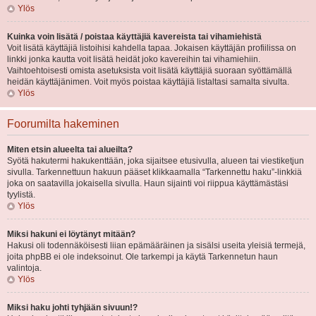
Ylös
Kuinka voin lisätä / poistaa käyttäjiä kavereista tai vihamiehistä
Voit lisätä käyttäjiä listoihisi kahdella tapaa. Jokaisen käyttäjän profiilissa on
linkki jonka kautta voit lisätä heidät joko kavereihin tai vihamiehiin.
Vaihtoehtoisesti omista asetuksista voit lisätä käyttäjiä suoraan syöttämällä
heidän käyttäjänimen. Voit myös poistaa käyttäjiä listaltasi samalta sivulta.
Ylös
Foorumilta hakeminen
Miten etsin alueelta tai alueilta?
Syötä hakutermi hakukenttään, joka sijaitsee etusivulla, alueen tai viestiketjun
sivulla. Tarkennettuun hakuun pääset klikkaamalla “Tarkennettu haku”-linkkiä
joka on saatavilla jokaisella sivulla. Haun sijainti voi riippua käyttämästäsi
tyylistä.
Ylös
Miksi hakuni ei löytänyt mitään?
Hakusi oli todennäköisesti liian epämääräinen ja sisälsi useita yleisiä termejä,
joita phpBB ei ole indeksoinut. Ole tarkempi ja käytä Tarkennetun haun
valintoja.
Ylös
Miksi haku johti tyhjään sivuun!?