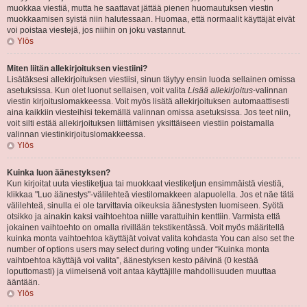
muokkaa viestiä, mutta he saattavat jättää pienen huomautuksen viestin
muokkaamisen syistä niin halutessaan. Huomaa, että normaalit käyttäjät eivät
voi poistaa viestejä, jos niihin on joku vastannut.
Ylös
Miten liitän allekirjoituksen viestiini?
Lisätäksesi allekirjoituksen viestiisi, sinun täytyy ensin luoda sellainen omissa
asetuksissa. Kun olet luonut sellaisen, voit valita
Lisää allekirjoitus
-valinnan
viestin kirjoituslomakkeessa. Voit myös lisätä allekirjoituksen automaattisesti
aina kaikkiin viesteihisi tekemällä valinnan omissa asetuksissa. Jos teet niin,
voit silti estää allekirjoituksen liittämisen yksittäiseen viestiin poistamalla
valinnan viestinkirjoituslomakkeessa.
Ylös
Kuinka luon äänestyksen?
Kun kirjoitat uuta viestiketjua tai muokkaat viestiketjun ensimmäistä viestiä,
klikkaa "Luo äänestys"-välilehteä viestilomakkeen alapuolella. Jos et näe tätä
välilehteä, sinulla ei ole tarvittavia oikeuksia äänestysten luomiseen. Syötä
otsikko ja ainakin kaksi vaihtoehtoa niille varattuihin kenttiin. Varmista että
jokainen vaihtoehto on omalla rivillään tekstikentässä. Voit myös määritellä
kuinka monta vaihtoehtoa käyttäjät voivat valita kohdasta You can also set the
number of options users may select during voting under “Kuinka monta
vaihtoehtoa käyttäjä voi valita”, äänestyksen kesto päivinä (0 kestää
loputtomasti) ja viimeisenä voit antaa käyttäjille mahdollisuuden muuttaa
ääntään.
Ylös