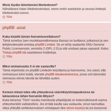
Mistä löydän lähettämäni liitetiedostot?
Nähdäksesi listan liitetiedostoistasi, mene omiin asetuksiin ja seuraa linkkejä
liitetiedostot-osioon.
Ylös
phpBB -asiat
Kuka kirjoitti tämän foorumisovelluksen?
Tämä sovellus (sen muokkaamattomassa tilassa) on tuottanut, julkaissut ja sen
tekijänoikeudet omistaa
phpBB Limited
. Se on tehty saataville GNU General
Public Licensenssin, versiolla 2 (GPL-2.0) ja sitä voidaan jakaa vapaasti. Katso
Tietoja phpBB:stä
saadaksesi lisätietoja.
Ylös
Miksi ominaisuutta X ei ole saatavilla?
Tämä ohjelmisto on phpBB Limitedin kirjoittama ja lisensoima. Jos uskot, että
ominaisuus tulisi lisätä, vieraile
phpBB ideakeskuksessa
, jossa voit äänestää
olemassa olevia ideoita tai lähettää uuden.
Ylös
Keneen minun tulee olla yhteydessä väärinkäytöstapauksissa tai
lakiasioissa tähän foorumiin liittyen?
Kuka tahansa “Tiimi”-sivulla mainituista ylläpitäjistä on todennäköisesti sopiva
yhteyshenkilö valituksillesi. Jos et tätä kautta saa vastausta, sinun kannattaa
ottaa yhteyttä verkkotunnuksen omistajaan (tee
whois-kysely
) tai jos kyseessä