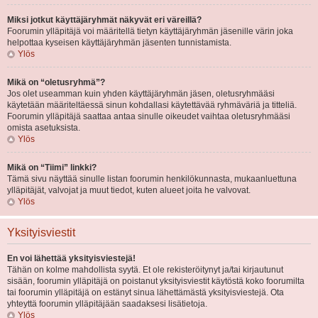
Miksi jotkut käyttäjäryhmät näkyvät eri väreillä?
Foorumin ylläpitäjä voi määritellä tietyn käyttäjäryhmän jäsenille värin joka
helpottaa kyseisen käyttäjäryhmän jäsenten tunnistamista.
Ylös
Mikä on “oletusryhmä”?
Jos olet useamman kuin yhden käyttäjäryhmän jäsen, oletusryhmääsi
käytetään määriteltäessä sinun kohdallasi käytettävää ryhmäväriä ja titteliä.
Foorumin ylläpitäjä saattaa antaa sinulle oikeudet vaihtaa oletusryhmääsi
omista asetuksista.
Ylös
Mikä on “Tiimi” linkki?
Tämä sivu näyttää sinulle listan foorumin henkilökunnasta, mukaanluettuna
ylläpitäjät, valvojat ja muut tiedot, kuten alueet joita he valvovat.
Ylös
Yksityisviestit
En voi lähettää yksityisviestejä!
Tähän on kolme mahdollista syytä. Et ole rekisteröitynyt ja/tai kirjautunut
sisään, foorumin ylläpitäjä on poistanut yksityisviestit käytöstä koko foorumilta
tai foorumin ylläpitäjä on estänyt sinua lähettämästä yksityisviestejä. Ota
yhteyttä foorumin ylläpitäjään saadaksesi lisätietoja.
Ylös