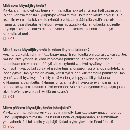
Mitä ovat käyttäjäryhmät?
Käyttäjäryhmät ovat käyttäjien ryhmiä, jotka jakavat yhteisön hallittaviin osiin,
joiden kanssa foorumin ylläpitäjät voivat toimia. Jokainen käyttäjä voi kuulua
useisiin ryhmiin ja jokaiselle ryhmälle voidaan määritellä yksilölliset oikeudet.
Tämä tarjoaa ylläpitäjille helpon tavan muuttaa käyttäjien oikeuksia useille
käyttäjille kerralla, kuten muuttaa valvojien oikeuksia tai hallita pääsyä
suljetulle alueelle.
Ylös
Missä ovat käyttäjäryhmät ja miten liityn sellaiseen?
Voit nähdä kaikki ryhmät “Käyttäjäryhmät”-linkin kautta omissa asetuksissa. Jos
haluat liittyä yhteen, klikkaa vastaavaa painiketta. Kaikissa ryhmissä ei
kuitenkaan ole vapaata pääsyä. Jotkut ryhmät vaativat hyväksynnän ennen
kuin voit liittyä. Jotkut voivat olla suljettuja ja joissakin voi olla jopa piilotettuja
jäsenyyksiä. Jos ryhmä on avoin, voit liittyä siihen klikkaamalla painiketta. Jos
ryhmä vaatii hyväksynnän liittymistä varten, voit pyytää liittymislupaa
klikkaamalla painiketta. Ryhmän johtajan täytyy hyväksyä pyyntösi ja hän
saattaa kysyä miksi haluat liittyä ryhmään. Älä häiriköi ryhmän ylläpitäjiä jos he
eivät hyväksy pyyntöäsi. Heillä on syynsä.
Ylös
Miten pääsen käyttäjäryhmän johtajaksi?
Käyttäjäryhmän johtaja on yleensä määritelty, kun käyttäjäryhmät on alunperin
luotu ylläpitäjän toimesta. Jos haluat luoda käyttäjäryhmän, ensimmäinen
yhteyshenkilösi tulisi olla ylläpitäjä. Kokeile yksityisviestin lähettämistä.
Ylös