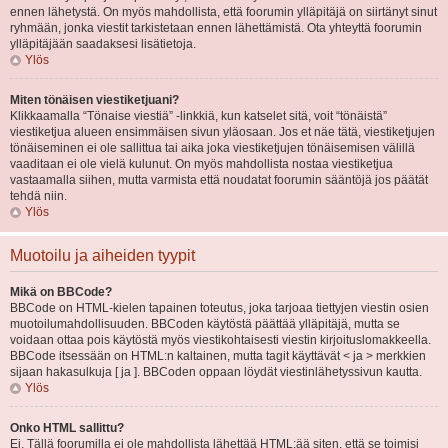
ennen lähetystä. On myös mahdollista, että foorumin ylläpitäjä on siirtänyt sinut
ryhmään, jonka viestit tarkistetaan ennen lähettämistä. Ota yhteyttä foorumin
ylläpitäjään saadaksesi lisätietoja.
Ylös
Miten tönäisen viestiketjuani?
Klikkaamalla “Tönaise viestiä” -linkkiä, kun katselet sitä, voit “tönäistä”
viestiketjua alueen ensimmäisen sivun yläosaan. Jos et näe tätä, viestiketjujen
tönäiseminen ei ole sallittua tai aika joka viestiketjujen tönäisemisen välillä
vaaditaan ei ole vielä kulunut. On myös mahdollista nostaa viestiketjua
vastaamalla siihen, mutta varmista että noudatat foorumin sääntöjä jos päätät
tehdä niin.
Ylös
Muotoilu ja aiheiden tyypit
Mikä on BBCode?
BBCode on HTML-kielen tapainen toteutus, joka tarjoaa tiettyjen viestin osien
muotoilumahdollisuuden. BBCoden käytöstä päättää ylläpitäjä, mutta se
voidaan ottaa pois käytöstä myös viestikohtaisesti viestin kirjoituslomakkeella.
BBCode itsessään on HTML:n kaltainen, mutta tagit käyttävät < ja > merkkien
sijaan hakasulkuja [ ja ]. BBCoden oppaan löydät viestinlähetyssivun kautta.
Ylös
Onko HTML sallittu?
Ei. Tällä foorumilla ei ole mahdollista lähettää HTML:ää siten, että se toimisi