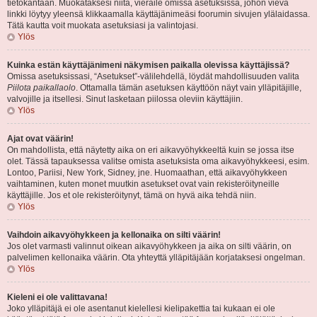
tietokantaan. Muokataksesi niitä, vieraile omissa asetuksissa, johon vievä
linkki löytyy yleensä klikkaamalla käyttäjänimeäsi foorumin sivujen ylälaidassa.
Tätä kautta voit muokata asetuksiasi ja valintojasi.
Ylös
Kuinka estän käyttäjänimeni näkymisen paikalla olevissa käyttäjissä?
Omissa asetuksissasi, “Asetukset”-välilehdellä, löydät mahdollisuuden valita
Piilota paikallaolo
. Ottamalla tämän asetuksen käyttöön näyt vain ylläpitäjille,
valvojille ja itsellesi. Sinut lasketaan piilossa oleviin käyttäjiin.
Ylös
Ajat ovat väärin!
On mahdollista, että näytetty aika on eri aikavyöhykkeeltä kuin se jossa itse
olet. Tässä tapauksessa valitse omista asetuksista oma aikavyöhykkeesi, esim.
Lontoo, Pariisi, New York, Sidney, jne. Huomaathan, että aikavyöhykkeen
vaihtaminen, kuten monet muutkin asetukset ovat vain rekisteröityneille
käyttäjille. Jos et ole rekisteröitynyt, tämä on hyvä aika tehdä niin.
Ylös
Vaihdoin aikavyöhykkeen ja kellonaika on silti väärin!
Jos olet varmasti valinnut oikean aikavyöhykkeen ja aika on silti väärin, on
palvelimen kellonaika väärin. Ota yhteyttä ylläpitäjään korjataksesi ongelman.
Ylös
Kieleni ei ole valittavana!
Joko ylläpitäjä ei ole asentanut kielellesi kielipakettia tai kukaan ei ole