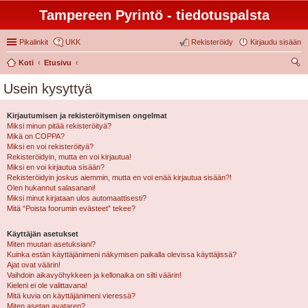
Tampereen Pyrintö - tiedotuspalsta
Pikalinkit
UKK
Rekisteröidy
Kirjaudu sisään
Koti
Etusivu
tsi
Usein kysyttyä
Kirjautumisen ja rekisteröitymisen ongelmat
Miksi minun pitää rekisteröityä?
Mikä on COPPA?
Miksi en voi rekisteröityä?
Rekisteröidyin, mutta en voi kirjautua!
Miksi en voi kirjautua sisään?
Rekisteröidyin joskus aiemmin, mutta en voi enää kirjautua sisään?!
Olen hukannut salasanani!
Miksi minut kirjataan ulos automaattisesti?
Mitä “Poista foorumin evästeet” tekee?
Käyttäjän asetukset
Miten muutan asetuksiani?
Kuinka estän käyttäjänimeni näkymisen paikalla olevissa käyttäjissä?
Ajat ovat väärin!
Vaihdoin aikavyöhykkeen ja kellonaika on silti väärin!
Kieleni ei ole valittavana!
Mitä kuvia on käyttäjänimeni vieressä?
Miten asetan avataren?