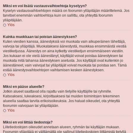
Miksi en voi lisätä vastausvaihtoehtoja kyselyyn?
Kyselyn vastausvaihtoehtojen määrä on foorumin ylläpitäjän määrittelemä. Jos
tarvitset enemmän vaihtoehtoja kuin on sallittu, ota yhteyttä foorumin
ylläpitäjään.
Ylös
Kuinka muokkaan tai poistan äänestyksen?
Kuten viestien kanssa, äänestyksiä voi muokata vain alkuperäinen lähettäjä,
valvoja tai ylläpitäjä. Muokataksesi äänestystä, muokkaa ensimmäistä viestiä
viestiketjussa. Äänestys on aina kytketty viestiketjun ensimmäiseen viestiin.
Jos kukaan ei ole vielä äänestänyt, käyttäjät voivat poistaa äänestyksen tai
muokata mitä tahansa äänestyksen asetusta. Jos käyttäjät ovat kuitenkin jo
äänestäneet, vain valvojat tai ylläpitäjät voivat muokata tai poistaa sen. Tämä
estää äänestysvaihtoehtojen vaihtamisen kesken äänestyksen.
Ylös
Miksi en pääse alueelle?
Jotkin alueet saattavat olla rajattu vain tietyille käyttäjille tai ryhmille.
Katsoaksesi, lukeaksesi, kirjoittaaksesi tai muiden toimintojen tekeminen
alueella saattaa tarvita erikoisoikeuksia. Jos haluat oikeudet, ota yhteyttä
foorumin valvojaan tai ylläpitäjään.
Ylös
Miksi en voi liittää tiedostoja?
Liitetiedostojen oikeudet annetaan alueen, ryhmän tai käyttäjän mukaan.
Foorumin ylläpitäjä ei välttämättä ole sallinut liitetiedostojen liittämistä tietyllä