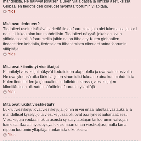
mahdolista. Ne näkyvät jokaisen alueen ylälaidassa ja omissa asetuksissa.
Globaalien tiedotteiden oikeudet myöntää foorumin ylläpitäjä.
Ylös
Mitä ovat tiedotteet?
Tiedotteet usein sisältävät tärkeää tietoa foorumista jota olet lukemassa ja siksi
ne tulisi lukea aina kun mahdollista. Tiedotteet näkyvät jokaisen sivun
ylälaidassa niillä foorumeilla joihin ne on lähetetty. Kuten globaalien
tiedotteiden kohdalla, tiedotteiden lähettämisen oikeudet antaa foorumin
ylläpitäjä.
Ylös
Mitä ovat kiinnitetyt viestiketjut
Kiinnitetyt viestiketjut näkyvät tiedotteiden alapuolella ja ovat vain etusivulla.
Ne ovat yleensä aika tärkeitä, joten sinun tulisi lukea ne aina kun mahdollista.
Kuten tiedotteiden ja globaalien tiedotteiden kanssa, viestiketjujen
kiinnittämisen oikeudet määrittelee foorumin ylläpitäjä.
Ylös
Mitä ovat lukitut viestiketjut?
Lukitut viestiketjut ovat viestiketjuja, joihin ei voi enää lähettää vastauksia ja
mahdolliset kyselyt joita viestiketjussa oli, ovat päättyneet automaattisesti.
Viestiketjuja voidaan lukita useista syistä ylläpitäjän tai foorumin valvojan
toimesta. Saatat myös pystyä lukitsemaan oman viestiketjusi, mutta tämä
riippuu foorumin ylläpitäjän antamista oikeuksista.
Ylös