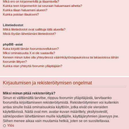
Mikä ero on kirjanmerkillä ja tilaamisella?
Kuinka teen kirjanmerkin tai seuraan haluamaani aihetta?
Kuinka tilaan haluamani alueen?
Kuinka poistan tilaukseni?
Liitetiedostot
Mitkä liitetiedostot ovat sallittuja tällä alueella?
Mistä löydän lähettämäni liitetiedostot?
phpBB -asiat
Kuka kirjoitti tämän foorumisovelluksen?
Miksi ominaisuutta X ei ole saatavilla?
Keneen minun tulee olla yhteydessä väärinkäytöstapauksissa tai lakiasioissa tähän
foorumiin liittyen?
Kuinka otan yhteyttä foorumin ylläpitäjään?
Kirjautumisen ja rekisteröitymisen ongelmat
Miksi minun pitää rekisteröityä?
Sinun ei välttämättä tarvitse, riippuu foorumin ylläpitäjästä, tarvitaanko
foorumilla kirjoittamiseen rekisteröitymistä. Rekisteröityminen voi kuitenkin
antaa sinulle lisää ominaisuuksia käyttöön, jotka eivät ole vieraiden
käytettävissä. Näitä ovat mm. avatar-kuvan määrittely, yksityisviestit,
sähköpostien lähettäminen muille käyttäjille, käyttäjäryhmien jäsenyys jne.
Siihen menee aikaa vain muutamia hetkiä, joten se on suositeltavaa.
Ylös