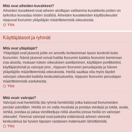
Mitä ovat aiheiden kuvakkeet?
Aiheiden kuvakkeet ovat aiheen aloittajan valitsemia kuvakkeita joiden on
tarkoitus kuvastaa niiden sisältöä. Aiheiden kuvakkeiden käyttöoikeudet
riippuvat foorumin ylläpitäjän määrittelemistä oikeuksista.
Ylös
Käyttäjätasot ja ryhmät
Mitä ovat ylläpitäjät?
Ylläpitäjät ovat jäseniä joille on annettu korkeimman tason kontrolli koko
foorumiin. Nämä jäsenet voivat hallita foorumin kaikkia foorumin toiminnan
osa-alueita, mukaan lukien oikeuksien asettaminen, käyttäjien porttikiellot,
käyttäjäryhmät ja valvojat yms., riippuen foorumin perustajasta ja hänen
ylläpitäjille määrittelemistä oikeuksista. Heillä saattaa olla myös täydet
valvojan oikeudet kaikilla keskustelualueilla, riippuen foorumin perustajan
määrittelemistä asetuksista.
Ylös
Mitä ovatr valvojat?
Valvojat ovat henkilöitä (tai ryhmä henkilöitä) jotka katsovat foorumeiden
perään päivittäin. Heillä on on valta muokata ja poistaa viestejä ja lukita, avata,
siirtää, poistaa ja jakaa viestiketjuja niillä alueilla joissa heillä on valvojan
oikeudet. Yleensä valvojat ovat paikalla estämässä aiheen vierestä
keskustelua tai hyvien tapojen vastaisen materiaalin lähettämistä.
Ylös