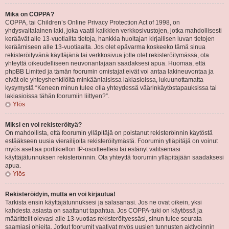
Mikä on COPPA?
COPPA, tai Children’s Online Privacy Protection Act of 1998, on
yhdysvaltalainen laki, joka vaatii kaikkien verkkosivustojen, jotka mahdollisesti
keräävät alle 13-vuotiailta tietoja, hankkia huoltajan kirjallisen luvan tietojen
keräämiseen alle 13-vuotiaalta. Jos olet epävarma koskeeko tämä sinua
rekisteröityvänä käyttäjänä tai verkkosivua jolle olet rekisteröitymässä, ota
yhteyttä oikeudelliseen neuvonantajaan saadaksesi apua. Huomaa, että
phpBB Limited ja tämän foorumin omistajat eivät voi antaa lakineuvontaa ja
eivät ole yhteyshenkilöitä minkäänlaisissa lakiasioissa, lukuunottamatta
kysymystä “Keneen minun tulee olla yhteydessä väärinkäytöstapauksissa tai
lakiasioissa tähän foorumiin liittyen?”.
Ylös
Miksi en voi rekisteröityä?
On mahdollista, että foorumin ylläpitäjä on poistanut rekisteröinnin käytöstä
estääkseen uusia vierailijoita rekisteröitymästä. Foorumin ylläpitäjä on voinut
myös asettaa porttikiellon IP-osoitteellesi tai estänyt valitsemasi
käyttäjätunnuksen rekisteröinnin. Ota yhteyttä foorumin ylläpitäjään saadaksesi
apua.
Ylös
Rekisteröidyin, mutta en voi kirjautua!
Tarkista ensin käyttäjätunnuksesi ja salasanasi. Jos ne ovat oikein, yksi
kahdesta asiasta on saattanut tapahtua. Jos COPPA-tuki on käytössä ja
määrittelit olevasi alle 13-vuotias rekisteröityessäsi, sinun tulee seurata
saamiasi ohjeita. Jotkut foorumit vaativat myös uusien tunnusten aktivoinnin