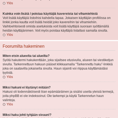
Ylös
Kuinka voin lisätä / poistaa käyttäjiä kavereista tai vihamiehistä
Voit lisätä käyttäjiä listoihisi kahdella tapaa. Jokaisen käyttäjän profiilissa on
linkki jonka kautta voit lisätä heidät joko kavereihin tai vihamiehiin.
Vaihtoehtoisesti omista asetuksista voit lisätä käyttäjiä suoraan syöttämällä
heidän käyttäjänimen. Voit myös poistaa käyttäjiä listaltasi samalta sivulta.
Ylös
Foorumilta hakeminen
Miten etsin alueelta tai alueilta?
Syötä hakutermi hakukenttään, joka sijaitsee etusivulla, alueen tai viestiketjun
sivulla. Tarkennettuun hakuun pääset klikkaamalla “Tarkennettu haku”-linkkiä
joka on saatavilla jokaisella sivulla. Haun sijainti voi riippua käyttämästäsi
tyylistä.
Ylös
Miksi hakuni ei löytänyt mitään?
Hakusi oli todennäköisesti liian epämääräinen ja sisälsi useita yleisiä termejä,
joita phpBB ei ole indeksoinut. Ole tarkempi ja käytä Tarkennetun haun
valintoja.
Ylös
Miksi haku johti tyhjään sivuun!?