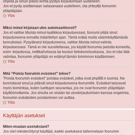
ohjeita ja sinun pitäisi kohta pystyä kirjautumaan uudelleen.
Jos et pysty asettamaan salasanaasi uudelleen, ota yhteyttä foorumin
ylläpitäjään.
Ylös
Miksi minut kirjataan ulos automaattisesti?
Jos et valitse
Muista minut
-laatikkoa kirjautuessasi, foorumi pitää sinut
kirjautuneena ennalta määritellyn ajan. Tämä estää muita väärinkäyttämästä
tunnuksiasi. Pysyäksesi kirjautuneena, valitse
Muista minut
-valinta
kirjautuessasi. Tämä ei ole suositeltavaa, jos käytät foorumia jaetulta koneelta,
esim. kirjastossa, nettikahvilassa tai koulun tietokoneluokassa. Jos et näe tätä
valintaa, foorumin ylläpitäjä on estänyt tämän toiminnon käyttämisen.
Ylös
Mitä “Poista foorumin evästeet” tekee?
“Poista foorumin evästeet” poistaa evästeet, jotka ovat phpBB:n luomia. Ne
tunnistavat sinut ja pitävät sinut kirjautuneena foorumille. Evästeet tarjoavat
myös toimintoja, kuten luettujen seurantaa, jos ne ovat foorumin ylläpitäjän
käyttöönottamia. Jos sinulla on sisään tai uloskirjautumisen kanssa ongelmia,
foorumin evästeiden poistaminen voi auttaa.
Ylös
Käyttäjän asetukset
Miten muutan asetuksiani?
Jos olet rekisteröitynyt käyttäjä, kaikki asetuksesi tallennetaan foorumin