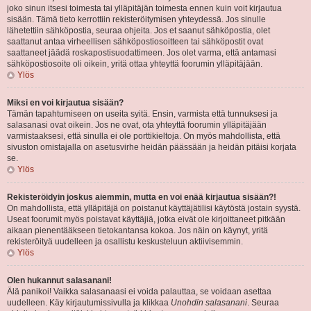
joko sinun itsesi toimesta tai ylläpitäjän toimesta ennen kuin voit kirjautua
sisään. Tämä tieto kerrottiin rekisteröitymisen yhteydessä. Jos sinulle
lähetettiin sähköpostia, seuraa ohjeita. Jos et saanut sähköpostia, olet
saattanut antaa virheellisen sähköpostiosoitteen tai sähköpostit ovat
saattaneet jäädä roskapostisuodattimeen. Jos olet varma, että antamasi
sähköpostiosoite oli oikein, yritä ottaa yhteyttä foorumin ylläpitäjään.
Ylös
Miksi en voi kirjautua sisään?
Tämän tapahtumiseen on useita syitä. Ensin, varmista että tunnuksesi ja
salasanasi ovat oikein. Jos ne ovat, ota yhteyttä foorumin ylläpitäjään
varmistaaksesi, että sinulla ei ole porttikieltoja. On myös mahdollista, että
sivuston omistajalla on asetusvirhe heidän päässään ja heidän pitäisi korjata
se.
Ylös
Rekisteröidyin joskus aiemmin, mutta en voi enää kirjautua sisään?!
On mahdollista, että ylläpitäjä on poistanut käyttäjätilisi käytöstä jostain syystä.
Useat foorumit myös poistavat käyttäjiä, jotka eivät ole kirjoittaneet pitkään
aikaan pienentääkseen tietokantansa kokoa. Jos näin on käynyt, yritä
rekisteröityä uudelleen ja osallistu keskusteluun aktiivisemmin.
Ylös
Olen hukannut salasanani!
Älä panikoi! Vaikka salasanaasi ei voida palauttaa, se voidaan asettaa
uudelleen. Käy kirjautumissivulla ja klikkaa
Unohdin salasanani
. Seuraa