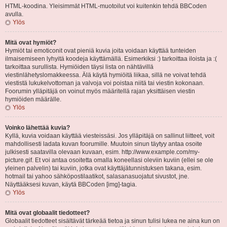
HTML-koodina. Yleisimmät HTML-muotoilut voi kuitenkin tehdä BBCoden
avulla.
Ylös
Mitä ovat hymiöt?
Hymiöt tai emoticonit ovat pieniä kuvia joita voidaan käyttää tunteiden
ilmaisemiseen lyhyitä koodeja käyttämällä. Esimerkiksi :) tarkoittaa iloista ja :(
tarkoittaa surullista. Hymiöiden täysi lista on nähtävillä
viestinlähetyslomakkeessa. Älä käytä hymiöitä liikaa, sillä ne voivat tehdä
viestistä lukukelvottoman ja valvoja voi poistaa niitä tai viestin kokonaan.
Foorumin ylläpitäjä on voinut myös määritellä rajan yksittäisen viestin
hymiöiden määrälle.
Ylös
Voinko lähettää kuvia?
Kyllä, kuvia voidaan käyttää viesteissäsi. Jos ylläpitäjä on sallinut liitteet, voit
mahdollisesti ladata kuvan foorumille. Muutoin sinun täytyy antaa osoite
julkisesti saatavilla olevaan kuvaan, esim. http://www.example.com/my-
picture.gif. Et voi antaa osoitetta omalla koneellasi oleviin kuviin (ellei se ole
yleinen palvelin) tai kuviin, jotka ovat käyttäjätunnistuksen takana, esim.
hotmail tai yahoo sähköpostilaatikot, salasanasuojatut sivustot, jne.
Näyttääksesi kuvan, käytä BBCoden [img]-tagia.
Ylös
Mitä ovat globaalit tiedotteet?
Globaalit tiedotteet sisältävät tärkeää tietoa ja sinun tulisi lukea ne aina kun on