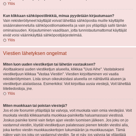
Ylös
Kun klikkaan sähköpostilinkkiä, minua pyydetään kirjautumaan?
Vain rekisteröityneet käyttäjät voivat lähettää sähköpostia muille käyttäjille
sisäänrakennetulla sähköpostilomakkeella ja vain jos ylläpitäjä sallii tämän
ominaisuuden. Kirjautuminen vaaditaan, jotta tunnistautumattomat käyttäjät
eivät voisi väärinkäyttää sähköpostijärjestelmää.
Ylös
Viestien lähetyksen ongelmat
Miten luon uuden viestiketjun tai lähetän vastauksen?
Aloittaaksesi uuden viestiketjun alueella, klikkaa "Uusi Aihe". Vastataksesi
viestiketjuun klikkaa "Vastaa Viestiin". Viestien kirjoittaminen voi vaatia
rekisteröitymisen. Lista sinun oikeuksistasi alueella on nähtävillä alueen ja
viestiketjun alalaidassa. Esimerkiksi: Voit kirjoittaa uusia viestejä, Voit lähettää
liitetiedostoja, jne.
Ylös
Miten muokkaan tai poistan viestejä?
Jos et ole foorumin ylläpitäjä tai valvoja, voit muokata vain omia viestejäsi. Voit
muokata viestiä klikkaamalla muokkaa-painiketta haluamassasi viestissä.
Joskus painike toimii vain tietyn ajan viestin luomisen jälkeen. Jos joku on jo
vastannut viestiin, löydät viestiketjuun palatessasi pienen tekstin viestisi alla,
joka kertoo viestin muokkauskertojen lukumäärän ja muokkausajan. Tämä
näkyy vain jos joku on vastannut viestiin. Se ei näy, jos valvoja tai ylläpitäjä