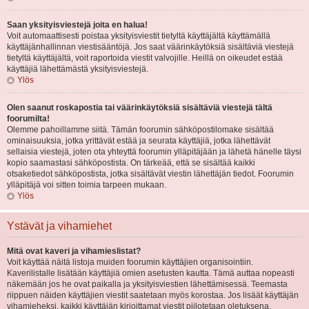
Saan yksityisviestejä joita en halua!
Voit automaattisesti poistaa yksityisviestit tietyltä käyttäjältä käyttämällä
käyttäjänhallinnan viestisääntöjä. Jos saat väärinkäytöksiä sisältäviä viestejä
tietyltä käyttäjältä, voit raportoida viestit valvojille. Heillä on oikeudet estää
käyttäjiä lähettämästä yksityisviestejä.
Ylös
Olen saanut roskapostia tai väärinkäytöksiä sisältäviä viestejä tältä
foorumilta!
Olemme pahoillamme siitä. Tämän foorumin sähköpostilomake sisältää
ominaisuuksia, jotka yrittävät estää ja seurata käyttäjiä, jotka lähettävät
sellaisia viestejä, joten ota yhteyttä foorumin ylläpitäjään ja lähetä hänelle täysi
kopio saamastasi sähköpostista. On tärkeää, että se sisältää kaikki
otsaketiedot sähköpostista, jotka sisältävät viestin lähettäjän tiedot. Foorumin
ylläpitäjä voi sitten toimia tarpeen mukaan.
Ylös
Ystävät ja vihamiehet
Mitä ovat kaveri ja vihamieslistat?
Voit käyttää näitä listoja muiden foorumin käyttäjien organisointiin.
Kaverilistalle lisätään käyttäjiä omien asetusten kautta. Tämä auttaa nopeasti
näkemään jos he ovat paikalla ja yksityisviestien lähettämisessä. Teemasta
riippuen näiden käyttäjien viestit saatetaan myös korostaa. Jos lisäät käyttäjän
vihamieheksi, kaikki käyttäjän kirjoittamat viestit piilotetaan oletuksena.