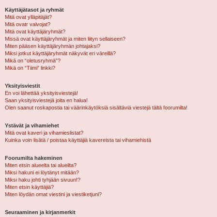
Käyttäjätasot ja ryhmät
Mitä ovat ylläpitäjät?
Mitä ovatr valvojat?
Mitä ovat käyttäjäryhmät?
Missä ovat käyttäjäryhmät ja miten liityn sellaiseen?
Miten pääsen käyttäjäryhmän johtajaksi?
Miksi jotkut käyttäjäryhmät näkyvät eri väreillä?
Mikä on “oletusryhmä”?
Mikä on “Tiimi” linkki?
Yksityisviestit
En voi lähettää yksityisviestejä!
Saan yksityisviestejä joita en halua!
Olen saanut roskapostia tai väärinkäytöksiä sisältäviä viestejä tältä foorumilta!
Ystävät ja vihamiehet
Mitä ovat kaveri ja vihamieslistat?
Kuinka voin lisätä / poistaa käyttäjiä kavereista tai vihamiehistä
Foorumilta hakeminen
Miten etsin alueelta tai alueilta?
Miksi hakuni ei löytänyt mitään?
Miksi haku johti tyhjään sivuun!?
Miten etsin käyttäjiä?
Miten löydän omat viestini ja viestiketjuni?
Seuraaminen ja kirjanmerkit