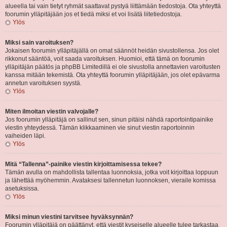
alueella tai vain tietyt ryhmät saattavat pystyä liittämään tiedostoja. Ota yhteyttä
foorumin ylläpitäjään jos et tiedä miksi et voi lisätä liitetiedostoja.
Ylös
Miksi sain varoituksen?
Jokaisen foorumin ylläpitäjällä on omat säännöt heidän sivustollensa. Jos olet
rikkonut sääntöä, voit saada varoituksen. Huomioi, että tämä on foorumin
ylläpitäjän päätös ja phpBB Limitedillä ei ole sivustolla annettavien varoitusten
kanssa mitään tekemistä. Ota yhteyttä foorumin ylläpitäjään, jos olet epävarma
annetun varoituksen syystä.
Ylös
Miten ilmoitan viestin valvojalle?
Jos foorumin ylläpitäjä on sallinut sen, sinun pitäisi nähdä raportointipainike
viestin yhteydessä. Tämän klikkaaminen vie sinut viestin raportoinnin
vaiheiden läpi.
Ylös
Mitä “Tallenna”-painike viestin kirjoittamisessa tekee?
Tämän avulla on mahdollista tallentaa luonnoksia, jotka voit kirjoittaa loppuun
ja lähettää myöhemmin. Avataksesi tallennetun luonnoksen, vieraile komissa
asetuksissa.
Ylös
Miksi minun viestini tarvitsee hyväksynnän?
Foorumin ylläpitäjä on päättänyt, että viestit kyseiselle alueelle tulee tarkastaa