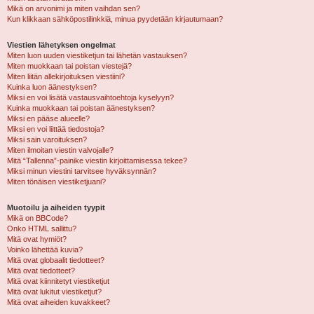
Mikä on arvonimi ja miten vaihdan sen?
Kun klikkaan sähköpostilinkkiä, minua pyydetään kirjautumaan?
Viestien lähetyksen ongelmat
Miten luon uuden viestiketjun tai lähetän vastauksen?
Miten muokkaan tai poistan viestejä?
Miten liitän allekirjoituksen viestiini?
Kuinka luon äänestyksen?
Miksi en voi lisätä vastausvaihtoehtoja kyselyyn?
Kuinka muokkaan tai poistan äänestyksen?
Miksi en pääse alueelle?
Miksi en voi liittää tiedostoja?
Miksi sain varoituksen?
Miten ilmoitan viestin valvojalle?
Mitä “Tallenna”-painike viestin kirjoittamisessa tekee?
Miksi minun viestini tarvitsee hyväksynnän?
Miten tönäisen viestiketjuani?
Muotoilu ja aiheiden tyypit
Mikä on BBCode?
Onko HTML sallittu?
Mitä ovat hymiöt?
Voinko lähettää kuvia?
Mitä ovat globaalit tiedotteet?
Mitä ovat tiedotteet?
Mitä ovat kiinnitetyt viestiketjut
Mitä ovat lukitut viestiketjut?
Mitä ovat aiheiden kuvakkeet?