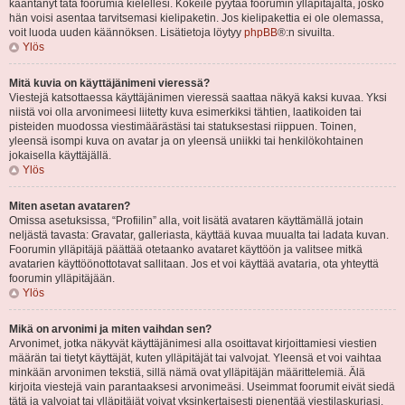
kääntänyt tätä foorumia kielellesi. Kokeile pyytää foorumin ylläpitäjältä, josko
hän voisi asentaa tarvitsemasi kielipaketin. Jos kielipakettia ei ole olemassa,
voit luoda uuden käännöksen. Lisätietoja löytyy
phpBB
®:n sivuilta.
Ylös
Mitä kuvia on käyttäjänimeni vieressä?
Viestejä katsottaessa käyttäjänimen vieressä saattaa näkyä kaksi kuvaa. Yksi
niistä voi olla arvonimeesi liitetty kuva esimerkiksi tähtien, laatikoiden tai
pisteiden muodossa viestimäärästäsi tai statuksestasi riippuen. Toinen,
yleensä isompi kuva on avatar ja on yleensä uniikki tai henkilökohtainen
jokaisella käyttäjällä.
Ylös
Miten asetan avataren?
Omissa asetuksissa, “Profiilin” alla, voit lisätä avataren käyttämällä jotain
neljästä tavasta: Gravatar, galleriasta, käyttää kuvaa muualta tai ladata kuvan.
Foorumin ylläpitäjä päättää otetaanko avataret käyttöön ja valitsee mitkä
avatarien käyttöönottotavat sallitaan. Jos et voi käyttää avataria, ota yhteyttä
foorumin ylläpitäjään.
Ylös
Mikä on arvonimi ja miten vaihdan sen?
Arvonimet, jotka näkyvät käyttäjänimesi alla osoittavat kirjoittamiesi viestien
määrän tai tietyt käyttäjät, kuten ylläpitäjät tai valvojat. Yleensä et voi vaihtaa
minkään arvonimen tekstiä, sillä nämä ovat ylläpitäjän määrittelemiä. Älä
kirjoita viestejä vain parantaaksesi arvonimeäsi. Useimmat foorumit eivät siedä
tätä ja valvojat tai ylläpitäjät voivat yksinkertaisesti pienentää viestilaskuriasi.