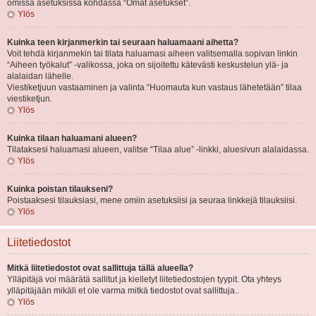
omissa asetuksissa kohdassa “Omat asetukset”.
Ylös
Kuinka teen kirjanmerkin tai seuraan haluamaani aihetta?
Voit tehdä kirjanmekin tai tilata haluamasi aiheen valitsemalla sopivan linkin
“Aiheen työkalut” -valikossa, joka on sijoitettu kätevästi keskustelun ylä- ja
alalaidan lähelle.
Viestiketjuun vastaaminen ja valinta “Huomauta kun vastaus lähetetään” tilaa
viestiketjun.
Ylös
Kuinka tilaan haluamani alueen?
Tilataksesi haluamasi alueen, valitse “Tilaa alue” -linkki, aluesivun alalaidassa.
Ylös
Kuinka poistan tilaukseni?
Poistaaksesi tilauksiasi, mene omiin asetuksiisi ja seuraa linkkejä tilauksiisi.
Ylös
Liitetiedostot
Mitkä liitetiedostot ovat sallittuja tällä alueella?
Ylläpitäjä voi määrätä sallitut ja kielletyt liitetiedostojen tyypit. Ota yhteys
ylläpitäjään mikäli et ole varma mitkä tiedostot ovat sallittuja..
Ylös