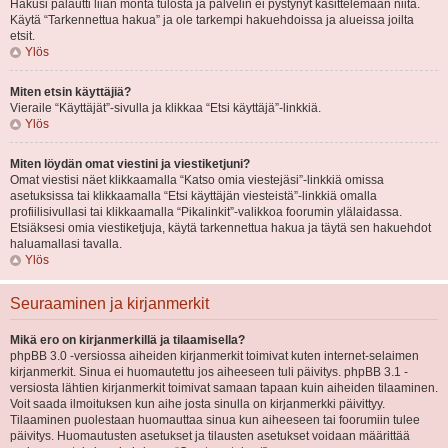
Hakusi palautti liian monta tulosta ja palvelin ei pystynyt käsittelemään niitä.
Käytä “Tarkennettua hakua” ja ole tarkempi hakuehdoissa ja alueissa joilta
etsit.
Ylös
Miten etsin käyttäjiä?
Vieraile “Käyttäjät”-sivulla ja klikkaa “Etsi käyttäjä”-linkkiä.
Ylös
Miten löydän omat viestini ja viestiketjuni?
Omat viestisi näet klikkaamalla “Katso omia viestejäsi”-linkkiä omissa
asetuksissa tai klikkaamalla “Etsi käyttäjän viesteistä”-linkkiä omalla
profiilisivullasi tai klikkaamalla “Pikalinkit”-valikkoa foorumin ylälaidassa.
Etsiäksesi omia viestiketjuja, käytä tarkennettua hakua ja täytä sen hakuehdot
haluamallasi tavalla.
Ylös
Seuraaminen ja kirjanmerkit
Mikä ero on kirjanmerkillä ja tilaamisella?
phpBB 3.0 -versiossa aiheiden kirjanmerkit toimivat kuten internet-selaimen
kirjanmerkit. Sinua ei huomautettu jos aiheeseen tuli päivitys. phpBB 3.1 -
versiosta lähtien kirjanmerkit toimivat samaan tapaan kuin aiheiden tilaaminen.
Voit saada ilmoituksen kun aihe josta sinulla on kirjanmerkki päivittyy.
Tilaaminen puolestaan huomauttaa sinua kun aiheeseen tai foorumiin tulee
päivitys. Huomautusten asetukset ja tilausten asetukset voidaan määrittää