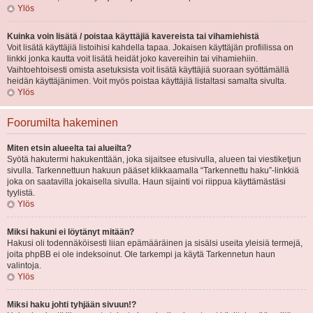
Ylös
Kuinka voin lisätä / poistaa käyttäjiä kavereista tai vihamiehistä
Voit lisätä käyttäjiä listoihisi kahdella tapaa. Jokaisen käyttäjän profiilissa on
linkki jonka kautta voit lisätä heidät joko kavereihin tai vihamiehiin.
Vaihtoehtoisesti omista asetuksista voit lisätä käyttäjiä suoraan syöttämällä
heidän käyttäjänimen. Voit myös poistaa käyttäjiä listaltasi samalta sivulta.
Ylös
Foorumilta hakeminen
Miten etsin alueelta tai alueilta?
Syötä hakutermi hakukenttään, joka sijaitsee etusivulla, alueen tai viestiketjun
sivulla. Tarkennettuun hakuun pääset klikkaamalla “Tarkennettu haku”-linkkiä
joka on saatavilla jokaisella sivulla. Haun sijainti voi riippua käyttämästäsi
tyylistä.
Ylös
Miksi hakuni ei löytänyt mitään?
Hakusi oli todennäköisesti liian epämääräinen ja sisälsi useita yleisiä termejä,
joita phpBB ei ole indeksoinut. Ole tarkempi ja käytä Tarkennetun haun
valintoja.
Ylös
Miksi haku johti tyhjään sivuun!?