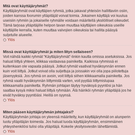
Mitä ovat käyttäjäryhmät?
Käyttäjäryhmät ovat käyttäjien ryhmiä, jotka jakavat yhteisön hallittaviin osiin,
joiden kanssa foorumin ylläpitäjät voivat toimia. Jokainen käyttäjä voi kuulua
useisiin ryhmiin ja jokaiselle ryhmälle voidaan määritellä yksilölliset oikeudet.
Tämä tarjoaa ylläpitäjille helpon tavan muuttaa käyttäjien oikeuksia useille
käyttäjille kerralla, kuten muuttaa valvojien oikeuksia tai hallita pääsyä
suljetulle alueelle.
Ylös
Missä ovat käyttäjäryhmät ja miten liityn sellaiseen?
Voit nähdä kaikki ryhmät “Käyttäjäryhmät”-linkin kautta omissa asetuksissa. Jos
haluat liittyä yhteen, klikkaa vastaavaa painiketta. Kaikissa ryhmissä ei
kuitenkaan ole vapaata pääsyä. Jotkut ryhmät vaativat hyväksynnän ennen
kuin voit liittyä. Jotkut voivat olla suljettuja ja joissakin voi olla jopa piilotettuja
jäsenyyksiä. Jos ryhmä on avoin, voit liittyä siihen klikkaamalla painiketta. Jos
ryhmä vaatii hyväksynnän liittymistä varten, voit pyytää liittymislupaa
klikkaamalla painiketta. Ryhmän johtajan täytyy hyväksyä pyyntösi ja hän
saattaa kysyä miksi haluat liittyä ryhmään. Älä häiriköi ryhmän ylläpitäjiä jos he
eivät hyväksy pyyntöäsi. Heillä on syynsä.
Ylös
Miten pääsen käyttäjäryhmän johtajaksi?
Käyttäjäryhmän johtaja on yleensä määritelty, kun käyttäjäryhmät on alunperin
luotu ylläpitäjän toimesta. Jos haluat luoda käyttäjäryhmän, ensimmäinen
yhteyshenkilösi tulisi olla ylläpitäjä. Kokeile yksityisviestin lähettämistä.
Ylös