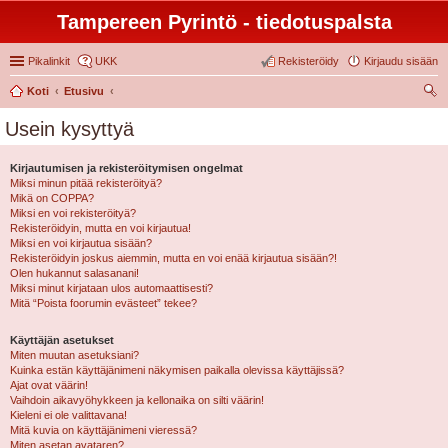
Tampereen Pyrintö - tiedotuspalsta
Pikalinkit
UKK
Rekisteröidy
Kirjaudu sisään
Koti
Etusivu
tsi
Usein kysyttyä
Kirjautumisen ja rekisteröitymisen ongelmat
Miksi minun pitää rekisteröityä?
Mikä on COPPA?
Miksi en voi rekisteröityä?
Rekisteröidyin, mutta en voi kirjautua!
Miksi en voi kirjautua sisään?
Rekisteröidyin joskus aiemmin, mutta en voi enää kirjautua sisään?!
Olen hukannut salasanani!
Miksi minut kirjataan ulos automaattisesti?
Mitä “Poista foorumin evästeet” tekee?
Käyttäjän asetukset
Miten muutan asetuksiani?
Kuinka estän käyttäjänimeni näkymisen paikalla olevissa käyttäjissä?
Ajat ovat väärin!
Vaihdoin aikavyöhykkeen ja kellonaika on silti väärin!
Kieleni ei ole valittavana!
Mitä kuvia on käyttäjänimeni vieressä?
Miten asetan avataren?