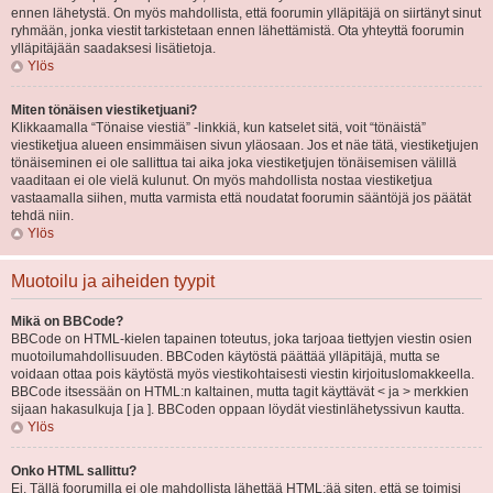
ennen lähetystä. On myös mahdollista, että foorumin ylläpitäjä on siirtänyt sinut
ryhmään, jonka viestit tarkistetaan ennen lähettämistä. Ota yhteyttä foorumin
ylläpitäjään saadaksesi lisätietoja.
Ylös
Miten tönäisen viestiketjuani?
Klikkaamalla “Tönaise viestiä” -linkkiä, kun katselet sitä, voit “tönäistä”
viestiketjua alueen ensimmäisen sivun yläosaan. Jos et näe tätä, viestiketjujen
tönäiseminen ei ole sallittua tai aika joka viestiketjujen tönäisemisen välillä
vaaditaan ei ole vielä kulunut. On myös mahdollista nostaa viestiketjua
vastaamalla siihen, mutta varmista että noudatat foorumin sääntöjä jos päätät
tehdä niin.
Ylös
Muotoilu ja aiheiden tyypit
Mikä on BBCode?
BBCode on HTML-kielen tapainen toteutus, joka tarjoaa tiettyjen viestin osien
muotoilumahdollisuuden. BBCoden käytöstä päättää ylläpitäjä, mutta se
voidaan ottaa pois käytöstä myös viestikohtaisesti viestin kirjoituslomakkeella.
BBCode itsessään on HTML:n kaltainen, mutta tagit käyttävät < ja > merkkien
sijaan hakasulkuja [ ja ]. BBCoden oppaan löydät viestinlähetyssivun kautta.
Ylös
Onko HTML sallittu?
Ei. Tällä foorumilla ei ole mahdollista lähettää HTML:ää siten, että se toimisi