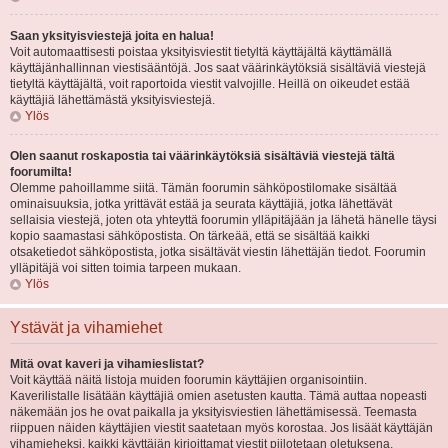
Saan yksityisviestejä joita en halua!
Voit automaattisesti poistaa yksityisviestit tietyltä käyttäjältä käyttämällä
käyttäjänhallinnan viestisääntöjä. Jos saat väärinkäytöksiä sisältäviä viestejä
tietyltä käyttäjältä, voit raportoida viestit valvojille. Heillä on oikeudet estää
käyttäjiä lähettämästä yksityisviestejä.
Ylös
Olen saanut roskapostia tai väärinkäytöksiä sisältäviä viestejä tältä
foorumilta!
Olemme pahoillamme siitä. Tämän foorumin sähköpostilomake sisältää
ominaisuuksia, jotka yrittävät estää ja seurata käyttäjiä, jotka lähettävät
sellaisia viestejä, joten ota yhteyttä foorumin ylläpitäjään ja lähetä hänelle täysi
kopio saamastasi sähköpostista. On tärkeää, että se sisältää kaikki
otsaketiedot sähköpostista, jotka sisältävät viestin lähettäjän tiedot. Foorumin
ylläpitäjä voi sitten toimia tarpeen mukaan.
Ylös
Ystävät ja vihamiehet
Mitä ovat kaveri ja vihamieslistat?
Voit käyttää näitä listoja muiden foorumin käyttäjien organisointiin.
Kaverilistalle lisätään käyttäjiä omien asetusten kautta. Tämä auttaa nopeasti
näkemään jos he ovat paikalla ja yksityisviestien lähettämisessä. Teemasta
riippuen näiden käyttäjien viestit saatetaan myös korostaa. Jos lisäät käyttäjän
vihamieheksi, kaikki käyttäjän kirjoittamat viestit piilotetaan oletuksena.