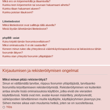
Mikä ero on kirjanmerkillä ja tilaamisella?
Kuinka teen kirjanmerkin tai seuraan haluamaani aihetta?
Kuinka tilaan haluamani alueen?
Kuinka poistan tilaukseni?
Liitetiedostot
Mitkä liitetiedostot ovat sallittuja tällä alueella?
Mistä löydän lähettämäni liitetiedostot?
phpBB -asiat
Kuka kirjoitti tämän foorumisovelluksen?
Miksi ominaisuutta X ei ole saatavilla?
Keneen minun tulee olla yhteydessä väärinkäytöstapauksissa tai lakiasioissa tähän
foorumiin liittyen?
Kuinka otan yhteyttä foorumin ylläpitäjään?
Kirjautumisen ja rekisteröitymisen ongelmat
Miksi minun pitää rekisteröityä?
Sinun ei välttämättä tarvitse, riippuu foorumin ylläpitäjästä, tarvitaanko
foorumilla kirjoittamiseen rekisteröitymistä. Rekisteröityminen voi kuitenkin
antaa sinulle lisää ominaisuuksia käyttöön, jotka eivät ole vieraiden
käytettävissä. Näitä ovat mm. avatar-kuvan määrittely, yksityisviestit,
sähköpostien lähettäminen muille käyttäjille, käyttäjäryhmien jäsenyys jne.
Siihen menee aikaa vain muutamia hetkiä, joten se on suositeltavaa.
Ylös