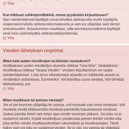
Ylös
Kun klikkaan sähköpostilinkkiä, minua pyydetään kirjautumaan?
Vain rekisteröityneet käyttäjät voivat lähettää sähköpostia muille käyttäjille
sisäänrakennetulla sähköpostilomakkeella ja vain jos ylläpitäjä sallii tämän
ominaisuuden. Kirjautuminen vaaditaan, jotta tunnistautumattomat käyttäjät
eivät voisi väärinkäyttää sähköpostijärjestelmää.
Ylös
Viestien lähetyksen ongelmat
Miten luon uuden viestiketjun tai lähetän vastauksen?
Aloittaaksesi uuden viestiketjun alueella, klikkaa "Uusi Aihe". Vastataksesi
viestiketjuun klikkaa "Vastaa Viestiin". Viestien kirjoittaminen voi vaatia
rekisteröitymisen. Lista sinun oikeuksistasi alueella on nähtävillä alueen ja
viestiketjun alalaidassa. Esimerkiksi: Voit kirjoittaa uusia viestejä, Voit lähettää
liitetiedostoja, jne.
Ylös
Miten muokkaan tai poistan viestejä?
Jos et ole foorumin ylläpitäjä tai valvoja, voit muokata vain omia viestejäsi. Voit
muokata viestiä klikkaamalla muokkaa-painiketta haluamassasi viestissä.
Joskus painike toimii vain tietyn ajan viestin luomisen jälkeen. Jos joku on jo
vastannut viestiin, löydät viestiketjuun palatessasi pienen tekstin viestisi alla,
joka kertoo viestin muokkauskertojen lukumäärän ja muokkausajan. Tämä
näkyy vain jos joku on vastannut viestiin. Se ei näy, jos valvoja tai ylläpitäjä