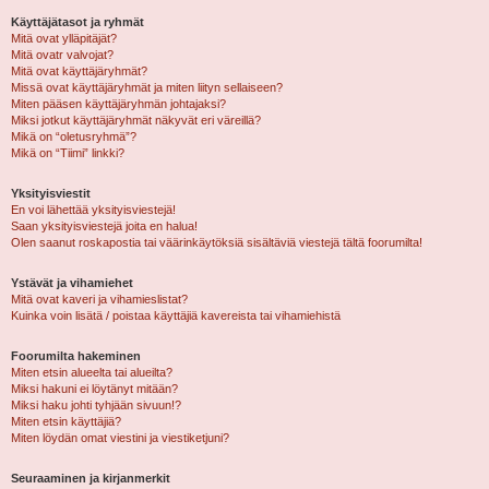
Käyttäjätasot ja ryhmät
Mitä ovat ylläpitäjät?
Mitä ovatr valvojat?
Mitä ovat käyttäjäryhmät?
Missä ovat käyttäjäryhmät ja miten liityn sellaiseen?
Miten pääsen käyttäjäryhmän johtajaksi?
Miksi jotkut käyttäjäryhmät näkyvät eri väreillä?
Mikä on “oletusryhmä”?
Mikä on “Tiimi” linkki?
Yksityisviestit
En voi lähettää yksityisviestejä!
Saan yksityisviestejä joita en halua!
Olen saanut roskapostia tai väärinkäytöksiä sisältäviä viestejä tältä foorumilta!
Ystävät ja vihamiehet
Mitä ovat kaveri ja vihamieslistat?
Kuinka voin lisätä / poistaa käyttäjiä kavereista tai vihamiehistä
Foorumilta hakeminen
Miten etsin alueelta tai alueilta?
Miksi hakuni ei löytänyt mitään?
Miksi haku johti tyhjään sivuun!?
Miten etsin käyttäjiä?
Miten löydän omat viestini ja viestiketjuni?
Seuraaminen ja kirjanmerkit