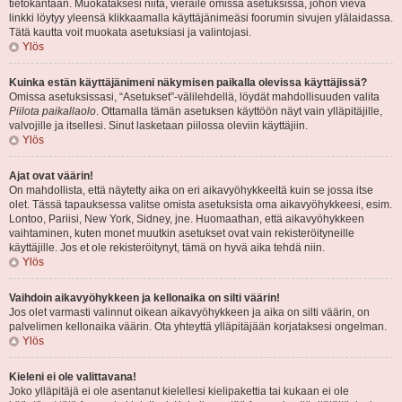
tietokantaan. Muokataksesi niitä, vieraile omissa asetuksissa, johon vievä
linkki löytyy yleensä klikkaamalla käyttäjänimeäsi foorumin sivujen ylälaidassa.
Tätä kautta voit muokata asetuksiasi ja valintojasi.
Ylös
Kuinka estän käyttäjänimeni näkymisen paikalla olevissa käyttäjissä?
Omissa asetuksissasi, “Asetukset”-välilehdellä, löydät mahdollisuuden valita
Piilota paikallaolo
. Ottamalla tämän asetuksen käyttöön näyt vain ylläpitäjille,
valvojille ja itsellesi. Sinut lasketaan piilossa oleviin käyttäjiin.
Ylös
Ajat ovat väärin!
On mahdollista, että näytetty aika on eri aikavyöhykkeeltä kuin se jossa itse
olet. Tässä tapauksessa valitse omista asetuksista oma aikavyöhykkeesi, esim.
Lontoo, Pariisi, New York, Sidney, jne. Huomaathan, että aikavyöhykkeen
vaihtaminen, kuten monet muutkin asetukset ovat vain rekisteröityneille
käyttäjille. Jos et ole rekisteröitynyt, tämä on hyvä aika tehdä niin.
Ylös
Vaihdoin aikavyöhykkeen ja kellonaika on silti väärin!
Jos olet varmasti valinnut oikean aikavyöhykkeen ja aika on silti väärin, on
palvelimen kellonaika väärin. Ota yhteyttä ylläpitäjään korjataksesi ongelman.
Ylös
Kieleni ei ole valittavana!
Joko ylläpitäjä ei ole asentanut kielellesi kielipakettia tai kukaan ei ole