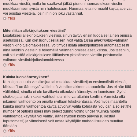
muokkaa viestiä, mutta he saattavat jättää pienen huomautuksen viestin
muokkaamisen syistä niin halutessaan. Huomaa, että normaalit käyttäjät eivät
voi poistaa viestejä, jos niihin on joku vastannut.
Ylös
Miten liitän allekirjoituksen viestiini?
Lisätäksesi allekirjoituksen viestiisi, sinun täytyy ensin luoda sellainen omissa
asetuksissa. Kun olet luonut sellaisen, voit valita
Lisää allekirjoitus
-valinnan
viestin kirjoituslomakkeessa. Voit myös lisätä allekirjoituksen automaattisesti
aina kaikkiin viesteihisi tekemällä valinnan omissa asetuksissa. Jos teet niin,
voit silti estää allekirjoituksen liittämisen yksittäiseen viestiin poistamalla
valinnan viestinkirjoituslomakkeessa.
Ylös
Kuinka luon äänestyksen?
Kun kirjoitat uuta viestiketjua tai muokkaat viestiketjun ensimmäistä viestiä,
klikkaa "Luo äänestys"-välilehteä viestilomakkeen alapuolella. Jos et näe tätä
välilehteä, sinulla ei ole tarvittavia oikeuksia äänestysten luomiseen. Syötä
otsikko ja ainakin kaksi vaihtoehtoa niille varattuihin kenttiin. Varmista että
jokainen vaihtoehto on omalla rivillään tekstikentässä. Voit myös määritellä
kuinka monta vaihtoehtoa käyttäjät voivat valita kohdasta You can also set the
number of options users may select during voting under “Kuinka monta
vaihtoehtoa käyttäjä voi valita”, äänestyksen kesto päivinä (0 kestää
loputtomasti) ja viimeisenä voit antaa käyttäjille mahdollisuuden muuttaa
ääntään.
Ylös