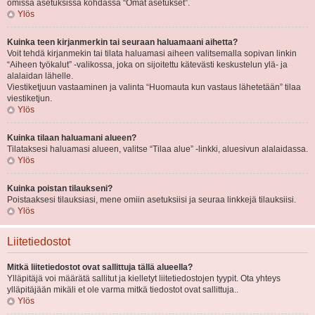
omissa asetuksissa kohdassa “Omat asetukset”.
Ylös
Kuinka teen kirjanmerkin tai seuraan haluamaani aihetta?
Voit tehdä kirjanmekin tai tilata haluamasi aiheen valitsemalla sopivan linkin
“Aiheen työkalut” -valikossa, joka on sijoitettu kätevästi keskustelun ylä- ja
alalaidan lähelle.
Viestiketjuun vastaaminen ja valinta “Huomauta kun vastaus lähetetään” tilaa
viestiketjun.
Ylös
Kuinka tilaan haluamani alueen?
Tilataksesi haluamasi alueen, valitse “Tilaa alue” -linkki, aluesivun alalaidassa.
Ylös
Kuinka poistan tilaukseni?
Poistaaksesi tilauksiasi, mene omiin asetuksiisi ja seuraa linkkejä tilauksiisi.
Ylös
Liitetiedostot
Mitkä liitetiedostot ovat sallittuja tällä alueella?
Ylläpitäjä voi määrätä sallitut ja kielletyt liitetiedostojen tyypit. Ota yhteys
ylläpitäjään mikäli et ole varma mitkä tiedostot ovat sallittuja..
Ylös