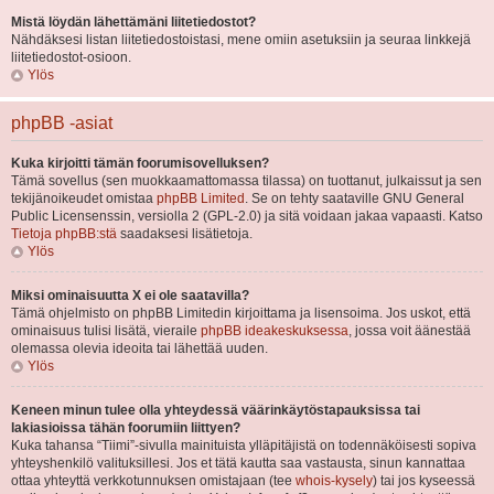
Mistä löydän lähettämäni liitetiedostot?
Nähdäksesi listan liitetiedostoistasi, mene omiin asetuksiin ja seuraa linkkejä
liitetiedostot-osioon.
Ylös
phpBB -asiat
Kuka kirjoitti tämän foorumisovelluksen?
Tämä sovellus (sen muokkaamattomassa tilassa) on tuottanut, julkaissut ja sen
tekijänoikeudet omistaa
phpBB Limited
. Se on tehty saataville GNU General
Public Licensenssin, versiolla 2 (GPL-2.0) ja sitä voidaan jakaa vapaasti. Katso
Tietoja phpBB:stä
saadaksesi lisätietoja.
Ylös
Miksi ominaisuutta X ei ole saatavilla?
Tämä ohjelmisto on phpBB Limitedin kirjoittama ja lisensoima. Jos uskot, että
ominaisuus tulisi lisätä, vieraile
phpBB ideakeskuksessa
, jossa voit äänestää
olemassa olevia ideoita tai lähettää uuden.
Ylös
Keneen minun tulee olla yhteydessä väärinkäytöstapauksissa tai
lakiasioissa tähän foorumiin liittyen?
Kuka tahansa “Tiimi”-sivulla mainituista ylläpitäjistä on todennäköisesti sopiva
yhteyshenkilö valituksillesi. Jos et tätä kautta saa vastausta, sinun kannattaa
ottaa yhteyttä verkkotunnuksen omistajaan (tee
whois-kysely
) tai jos kyseessä