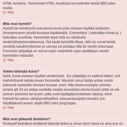
HTML-koodina. Yleisimmät HTML-muotoilut voi kuitenkin tehdä BBCoden
avulla.
Ylös
Mitä ovat hymiöt?
Hymiöt tai emoticonit ovat pieniä kuvia joita voidaan käyttää tunteiden
ilmaisemiseen lyhyitä koodeja käyttämällä. Esimerkiksi :) tarkoittaa iloista ja :(
tarkoittaa surullista. Hymiöiden täysi lista on nähtävillä
viestinlähetyslomakkeessa. Älä käytä hymiöitä liikaa, sillä ne voivat tehdä
viestistä lukukelvottoman ja valvoja voi poistaa niitä tai viestin kokonaan.
Foorumin ylläpitäjä on voinut myös määritellä rajan yksittäisen viestin
hymiöiden määrälle.
Ylös
Voinko lähettää kuvia?
Kyllä, kuvia voidaan käyttää viesteissäsi. Jos ylläpitäjä on sallinut liitteet, voit
mahdollisesti ladata kuvan foorumille. Muutoin sinun täytyy antaa osoite
julkisesti saatavilla olevaan kuvaan, esim. http://www.example.com/my-
picture.gif. Et voi antaa osoitetta omalla koneellasi oleviin kuviin (ellei se ole
yleinen palvelin) tai kuviin, jotka ovat käyttäjätunnistuksen takana, esim.
hotmail tai yahoo sähköpostilaatikot, salasanasuojatut sivustot, jne.
Näyttääksesi kuvan, käytä BBCoden [img]-tagia.
Ylös
Mitä ovat globaalit tiedotteet?
Globaalit tiedotteet sisältävät tärkeää tietoa ja sinun tulisi lukea ne aina kun on