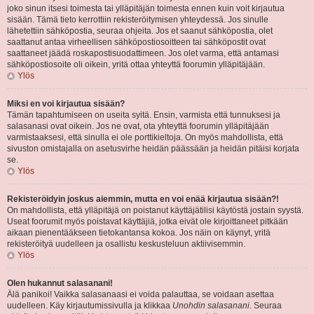
joko sinun itsesi toimesta tai ylläpitäjän toimesta ennen kuin voit kirjautua
sisään. Tämä tieto kerrottiin rekisteröitymisen yhteydessä. Jos sinulle
lähetettiin sähköpostia, seuraa ohjeita. Jos et saanut sähköpostia, olet
saattanut antaa virheellisen sähköpostiosoitteen tai sähköpostit ovat
saattaneet jäädä roskapostisuodattimeen. Jos olet varma, että antamasi
sähköpostiosoite oli oikein, yritä ottaa yhteyttä foorumin ylläpitäjään.
Ylös
Miksi en voi kirjautua sisään?
Tämän tapahtumiseen on useita syitä. Ensin, varmista että tunnuksesi ja
salasanasi ovat oikein. Jos ne ovat, ota yhteyttä foorumin ylläpitäjään
varmistaaksesi, että sinulla ei ole porttikieltoja. On myös mahdollista, että
sivuston omistajalla on asetusvirhe heidän päässään ja heidän pitäisi korjata
se.
Ylös
Rekisteröidyin joskus aiemmin, mutta en voi enää kirjautua sisään?!
On mahdollista, että ylläpitäjä on poistanut käyttäjätilisi käytöstä jostain syystä.
Useat foorumit myös poistavat käyttäjiä, jotka eivät ole kirjoittaneet pitkään
aikaan pienentääkseen tietokantansa kokoa. Jos näin on käynyt, yritä
rekisteröityä uudelleen ja osallistu keskusteluun aktiivisemmin.
Ylös
Olen hukannut salasanani!
Älä panikoi! Vaikka salasanaasi ei voida palauttaa, se voidaan asettaa
uudelleen. Käy kirjautumissivulla ja klikkaa
Unohdin salasanani
. Seuraa