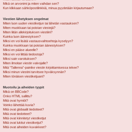
Mikä on arvonimi ja miten vaihdan sen?
Kun klikkaan sähköpostilinkkiä, minua pyydetään kirjautumaan?
Viestien lähetyksen ongelmat
Miten luon uuden viestiketjun tai lähetän vastauksen?
Miten muokkaan tai poistan viestejä?
Miten liitän allekirjoituksen viestiini?
Kuinka luon äänestyksen?
Miksi en voi lisätä vastausvaihtoehtoja kyselyyn?
Kuinka muokkaan tai poistan äänestyksen?
Miksi en pääse alueelle?
Miksi en voi liittää tiedostoja?
Miksi sain varoituksen?
Miten ilmoitan viestin valvojalle?
Mitä “Tallenna”-painike viestin kirjoittamisessa tekee?
Miksi minun viestini tarvitsee hyväksynnän?
Miten tönäisen viestiketjuani?
Muotoilu ja aiheiden tyypit
Mikä on BBCode?
Onko HTML sallittu?
Mitä ovat hymiöt?
Voinko lähettää kuvia?
Mitä ovat globaalit tiedotteet?
Mitä ovat tiedotteet?
Mitä ovat kiinnitetyt viestiketjut
Mitä ovat lukitut viestiketjut?
Mitä ovat aiheiden kuvakkeet?