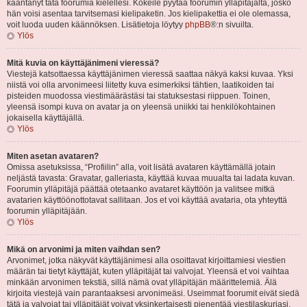
kääntänyt tätä foorumia kielellesi. Kokeile pyytää foorumin ylläpitäjältä, josko
hän voisi asentaa tarvitsemasi kielipaketin. Jos kielipakettia ei ole olemassa,
voit luoda uuden käännöksen. Lisätietoja löytyy
phpBB
®:n sivuilta.
Ylös
Mitä kuvia on käyttäjänimeni vieressä?
Viestejä katsottaessa käyttäjänimen vieressä saattaa näkyä kaksi kuvaa. Yksi
niistä voi olla arvonimeesi liitetty kuva esimerkiksi tähtien, laatikoiden tai
pisteiden muodossa viestimäärästäsi tai statuksestasi riippuen. Toinen,
yleensä isompi kuva on avatar ja on yleensä uniikki tai henkilökohtainen
jokaisella käyttäjällä.
Ylös
Miten asetan avataren?
Omissa asetuksissa, “Profiilin” alla, voit lisätä avataren käyttämällä jotain
neljästä tavasta: Gravatar, galleriasta, käyttää kuvaa muualta tai ladata kuvan.
Foorumin ylläpitäjä päättää otetaanko avataret käyttöön ja valitsee mitkä
avatarien käyttöönottotavat sallitaan. Jos et voi käyttää avataria, ota yhteyttä
foorumin ylläpitäjään.
Ylös
Mikä on arvonimi ja miten vaihdan sen?
Arvonimet, jotka näkyvät käyttäjänimesi alla osoittavat kirjoittamiesi viestien
määrän tai tietyt käyttäjät, kuten ylläpitäjät tai valvojat. Yleensä et voi vaihtaa
minkään arvonimen tekstiä, sillä nämä ovat ylläpitäjän määrittelemiä. Älä
kirjoita viestejä vain parantaaksesi arvonimeäsi. Useimmat foorumit eivät siedä
tätä ja valvojat tai ylläpitäjät voivat yksinkertaisesti pienentää viestilaskuriasi.