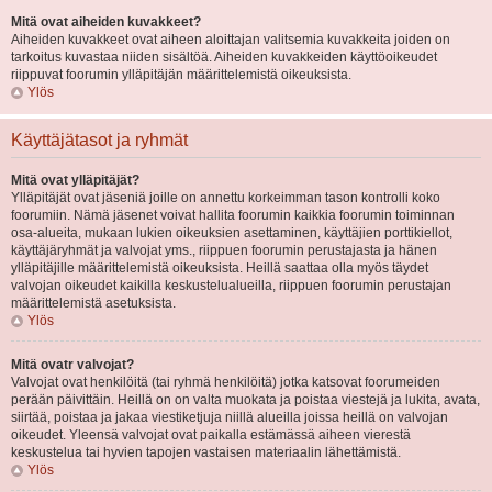
Mitä ovat aiheiden kuvakkeet?
Aiheiden kuvakkeet ovat aiheen aloittajan valitsemia kuvakkeita joiden on
tarkoitus kuvastaa niiden sisältöä. Aiheiden kuvakkeiden käyttöoikeudet
riippuvat foorumin ylläpitäjän määrittelemistä oikeuksista.
Ylös
Käyttäjätasot ja ryhmät
Mitä ovat ylläpitäjät?
Ylläpitäjät ovat jäseniä joille on annettu korkeimman tason kontrolli koko
foorumiin. Nämä jäsenet voivat hallita foorumin kaikkia foorumin toiminnan
osa-alueita, mukaan lukien oikeuksien asettaminen, käyttäjien porttikiellot,
käyttäjäryhmät ja valvojat yms., riippuen foorumin perustajasta ja hänen
ylläpitäjille määrittelemistä oikeuksista. Heillä saattaa olla myös täydet
valvojan oikeudet kaikilla keskustelualueilla, riippuen foorumin perustajan
määrittelemistä asetuksista.
Ylös
Mitä ovatr valvojat?
Valvojat ovat henkilöitä (tai ryhmä henkilöitä) jotka katsovat foorumeiden
perään päivittäin. Heillä on on valta muokata ja poistaa viestejä ja lukita, avata,
siirtää, poistaa ja jakaa viestiketjuja niillä alueilla joissa heillä on valvojan
oikeudet. Yleensä valvojat ovat paikalla estämässä aiheen vierestä
keskustelua tai hyvien tapojen vastaisen materiaalin lähettämistä.
Ylös