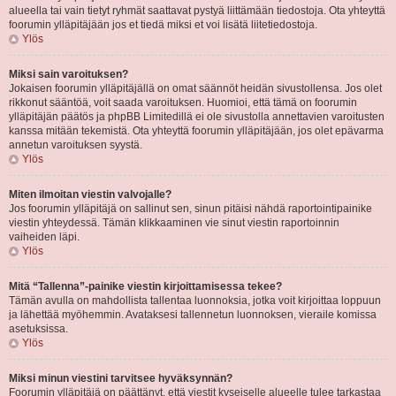
alueella tai vain tietyt ryhmät saattavat pystyä liittämään tiedostoja. Ota yhteyttä
foorumin ylläpitäjään jos et tiedä miksi et voi lisätä liitetiedostoja.
Ylös
Miksi sain varoituksen?
Jokaisen foorumin ylläpitäjällä on omat säännöt heidän sivustollensa. Jos olet
rikkonut sääntöä, voit saada varoituksen. Huomioi, että tämä on foorumin
ylläpitäjän päätös ja phpBB Limitedillä ei ole sivustolla annettavien varoitusten
kanssa mitään tekemistä. Ota yhteyttä foorumin ylläpitäjään, jos olet epävarma
annetun varoituksen syystä.
Ylös
Miten ilmoitan viestin valvojalle?
Jos foorumin ylläpitäjä on sallinut sen, sinun pitäisi nähdä raportointipainike
viestin yhteydessä. Tämän klikkaaminen vie sinut viestin raportoinnin
vaiheiden läpi.
Ylös
Mitä “Tallenna”-painike viestin kirjoittamisessa tekee?
Tämän avulla on mahdollista tallentaa luonnoksia, jotka voit kirjoittaa loppuun
ja lähettää myöhemmin. Avataksesi tallennetun luonnoksen, vieraile komissa
asetuksissa.
Ylös
Miksi minun viestini tarvitsee hyväksynnän?
Foorumin ylläpitäjä on päättänyt, että viestit kyseiselle alueelle tulee tarkastaa