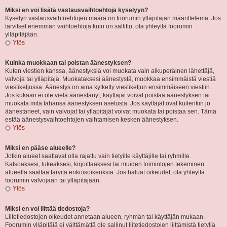
Miksi en voi lisätä vastausvaihtoehtoja kyselyyn?
Kyselyn vastausvaihtoehtojen määrä on foorumin ylläpitäjän määrittelemä. Jos
tarvitset enemmän vaihtoehtoja kuin on sallittu, ota yhteyttä foorumin
ylläpitäjään.
Ylös
Kuinka muokkaan tai poistan äänestyksen?
Kuten viestien kanssa, äänestyksiä voi muokata vain alkuperäinen lähettäjä,
valvoja tai ylläpitäjä. Muokataksesi äänestystä, muokkaa ensimmäistä viestiä
viestiketjussa. Äänestys on aina kytketty viestiketjun ensimmäiseen viestiin.
Jos kukaan ei ole vielä äänestänyt, käyttäjät voivat poistaa äänestyksen tai
muokata mitä tahansa äänestyksen asetusta. Jos käyttäjät ovat kuitenkin jo
äänestäneet, vain valvojat tai ylläpitäjät voivat muokata tai poistaa sen. Tämä
estää äänestysvaihtoehtojen vaihtamisen kesken äänestyksen.
Ylös
Miksi en pääse alueelle?
Jotkin alueet saattavat olla rajattu vain tietyille käyttäjille tai ryhmille.
Katsoaksesi, lukeaksesi, kirjoittaaksesi tai muiden toimintojen tekeminen
alueella saattaa tarvita erikoisoikeuksia. Jos haluat oikeudet, ota yhteyttä
foorumin valvojaan tai ylläpitäjään.
Ylös
Miksi en voi liittää tiedostoja?
Liitetiedostojen oikeudet annetaan alueen, ryhmän tai käyttäjän mukaan.
Foorumin ylläpitäjä ei välttämättä ole sallinut liitetiedostojen liittämistä tietyllä