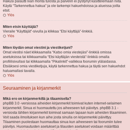
Hakusi palautti liian monta tulosta ja palvelin ei pystynyt käsittelemään niitä.
Käytä “Tarkennettua hakua” ja ole tarkempi hakuehdoissa ja alueissa joilta
etsit.
Ylös
Miten etsin käyttäjiä?
Vieraile “Käyttäjät”-sivulla ja klikkaa “Etsi käyttäjä”-linkkiä.
Ylös
Miten löydän omat viestini ja viestiketjuni?
Omat viestisi näet klikkaamalla “Katso omia viestejäsi”-linkkiä omissa
asetuksissa tai klikkaamalla “Etsi käyttäjän viesteistä”-linkkiä omalla
profiilisivullasi tai klikkaamalla “Pikalinkit”-valikkoa foorumin ylälaidassa.
Etsiäksesi omia viestiketjuja, käytä tarkennettua hakua ja täytä sen hakuehdot
haluamallasi tavalla.
Ylös
Seuraaminen ja kirjanmerkit
Mikä ero on kirjanmerkillä ja tilaamisella?
phpBB 3.0 -versiossa aiheiden kirjanmerkit toimivat kuten internet-selaimen
kirjanmerkit. Sinua ei huomautettu jos aiheeseen tuli päivitys. phpBB 3.1 -
versiosta lähtien kirjanmerkit toimivat samaan tapaan kuin aiheiden tilaaminen.
Voit saada ilmoituksen kun aihe josta sinulla on kirjanmerkki päivittyy.
Tilaaminen puolestaan huomauttaa sinua kun aiheeseen tai foorumiin tulee
päivitys. Huomautusten asetukset ja tilausten asetukset voidaan määrittää