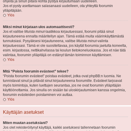
ohjeita ja sinun pitäisi kohta pystyä kirjautumaan uudelleen.
Jos et pysty asettamaan salasanaasi uudelleen, ota yhteyttä foorumin
ylläpitäjään.
Ylös
Miksi minut kirjataan ulos automaattisesti?
Jos et valitse
Muista minut
-laatikkoa kirjautuessasi, foorumi pitää sinut
kirjautuneena ennalta määritellyn ajan. Tämä estää muita väärinkäyttämästä
tunnuksiasi. Pysyäksesi kirjautuneena, valitse
Muista minut
-valinta
kirjautuessasi. Tämä ei ole suositeltavaa, jos käytät foorumia jaetulta koneelta,
esim. kirjastossa, nettikahvilassa tai koulun tietokoneluokassa. Jos et näe tätä
valintaa, foorumin ylläpitäjä on estänyt tämän toiminnon käyttämisen.
Ylös
Mitä “Poista foorumin evästeet” tekee?
“Poista foorumin evästeet” poistaa evästeet, jotka ovat phpBB:n luomia. Ne
tunnistavat sinut ja pitävät sinut kirjautuneena foorumille. Evästeet tarjoavat
myös toimintoja, kuten luettujen seurantaa, jos ne ovat foorumin ylläpitäjän
käyttöönottamia. Jos sinulla on sisään tai uloskirjautumisen kanssa ongelmia,
foorumin evästeiden poistaminen voi auttaa.
Ylös
Käyttäjän asetukset
Miten muutan asetuksiani?
Jos olet rekisteröitynyt käyttäjä, kaikki asetuksesi tallennetaan foorumin