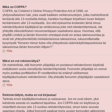
Mikä on COPPA?
COPPA, tai Children’s Online Privacy Protection Act of 1998, on
yhdysvaltalainen laki, joka vaatii kaikkien verkkosivustojen, jotka mahdollisesti
keräävät alle 13-vuotiailta tietoja, hankkia huoltajan kirjallisen luvan tietojen
keräämiseen alle 13-vuotiaalta. Jos olet epävarma koskeeko tämä sinua
rekisteröityvänä käyttäjänä tai verkkosivua jolle olet rekisteröitymässä, ota
yhteyttä oikeudelliseen neuvonantajaan saadaksesi apua. Huomaa, että
phpBB Limited ja tämän foorumin omistajat eivät voi antaa lakineuvontaa ja
eivät ole yhteyshenkilöitä minkäänlaisissa lakiasioissa, lukuunottamatta
kysymystä “Keneen minun tulee olla yhteydessä väärinkäytöstapauksissa tai
lakiasioissa tähän foorumiin liittyen?”.
Ylös
Miksi en voi rekisteröityä?
On mahdollista, että foorumin ylläpitäjä on poistanut rekisteröinnin käytöstä
estääkseen uusia vierailijoita rekisteröitymästä. Foorumin ylläpitäjä on voinut
myös asettaa porttikiellon IP-osoitteellesi tai estänyt valitsemasi
käyttäjätunnuksen rekisteröinnin. Ota yhteyttä foorumin ylläpitäjään saadaksesi
apua.
Ylös
Rekisteröidyin, mutta en voi kirjautua!
Tarkista ensin käyttäjätunnuksesi ja salasanasi. Jos ne ovat oikein, yksi
kahdesta asiasta on saattanut tapahtua. Jos COPPA-tuki on käytössä ja
määrittelit olevasi alle 13-vuotias rekisteröityessäsi, sinun tulee seurata
saamiasi ohjeita. Jotkut foorumit vaativat myös uusien tunnusten aktivoinnin