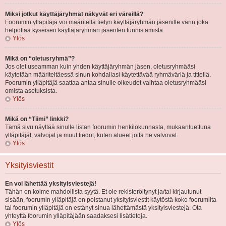
Miksi jotkut käyttäjäryhmät näkyvät eri väreillä?
Foorumin ylläpitäjä voi määritellä tietyn käyttäjäryhmän jäsenille värin joka
helpottaa kyseisen käyttäjäryhmän jäsenten tunnistamista.
Ylös
Mikä on “oletusryhmä”?
Jos olet useamman kuin yhden käyttäjäryhmän jäsen, oletusryhmääsi
käytetään määriteltäessä sinun kohdallasi käytettävää ryhmäväriä ja titteliä.
Foorumin ylläpitäjä saattaa antaa sinulle oikeudet vaihtaa oletusryhmääsi
omista asetuksista.
Ylös
Mikä on “Tiimi” linkki?
Tämä sivu näyttää sinulle listan foorumin henkilökunnasta, mukaanluettuna
ylläpitäjät, valvojat ja muut tiedot, kuten alueet joita he valvovat.
Ylös
Yksityisviestit
En voi lähettää yksityisviestejä!
Tähän on kolme mahdollista syytä. Et ole rekisteröitynyt ja/tai kirjautunut
sisään, foorumin ylläpitäjä on poistanut yksityisviestit käytöstä koko foorumilta
tai foorumin ylläpitäjä on estänyt sinua lähettämästä yksityisviestejä. Ota
yhteyttä foorumin ylläpitäjään saadaksesi lisätietoja.
Ylös