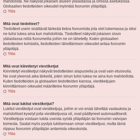
mahdolista. Ne näkyvät jokaisen alueen ylälaidassa ja omissa asetuksissa.
Globaalien tiedotteiden oikeudet myöntää foorumin ylläpitäjä.
Ylös
Mitä ovat tiedotteet?
Tiedotteet usein sisältävät tärkeää tietoa foorumista jota olet lukemassa ja siksi
ne tulisi lukea aina kun mahdollista. Tiedotteet näkyvät jokaisen sivun
ylälaidassa niillä foorumeilla joihin ne on lähetetty. Kuten globaalien
tiedotteiden kohdalla, tiedotteiden lähettämisen oikeudet antaa foorumin
ylläpitäjä.
Ylös
Mitä ovat kiinnitetyt viestiketjut
Kiinnitetyt viestiketjut näkyvät tiedotteiden alapuolella ja ovat vain etusivulla.
Ne ovat yleensä aika tärkeitä, joten sinun tulisi lukea ne aina kun mahdollista.
Kuten tiedotteiden ja globaalien tiedotteiden kanssa, viestiketjujen
kiinnittämisen oikeudet määrittelee foorumin ylläpitäjä.
Ylös
Mitä ovat lukitut viestiketjut?
Lukitut viestiketjut ovat viestiketjuja, joihin ei voi enää lähettää vastauksia ja
mahdolliset kyselyt joita viestiketjussa oli, ovat päättyneet automaattisesti.
Viestiketjuja voidaan lukita useista syistä ylläpitäjän tai foorumin valvojan
toimesta. Saatat myös pystyä lukitsemaan oman viestiketjusi, mutta tämä
riippuu foorumin ylläpitäjän antamista oikeuksista.
Ylös