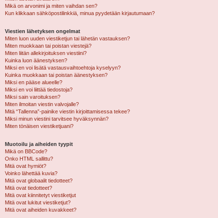
Mikä on arvonimi ja miten vaihdan sen?
Kun klikkaan sähköpostilinkkiä, minua pyydetään kirjautumaan?
Viestien lähetyksen ongelmat
Miten luon uuden viestiketjun tai lähetän vastauksen?
Miten muokkaan tai poistan viestejä?
Miten liitän allekirjoituksen viestiini?
Kuinka luon äänestyksen?
Miksi en voi lisätä vastausvaihtoehtoja kyselyyn?
Kuinka muokkaan tai poistan äänestyksen?
Miksi en pääse alueelle?
Miksi en voi liittää tiedostoja?
Miksi sain varoituksen?
Miten ilmoitan viestin valvojalle?
Mitä “Tallenna”-painike viestin kirjoittamisessa tekee?
Miksi minun viestini tarvitsee hyväksynnän?
Miten tönäisen viestiketjuani?
Muotoilu ja aiheiden tyypit
Mikä on BBCode?
Onko HTML sallittu?
Mitä ovat hymiöt?
Voinko lähettää kuvia?
Mitä ovat globaalit tiedotteet?
Mitä ovat tiedotteet?
Mitä ovat kiinnitetyt viestiketjut
Mitä ovat lukitut viestiketjut?
Mitä ovat aiheiden kuvakkeet?