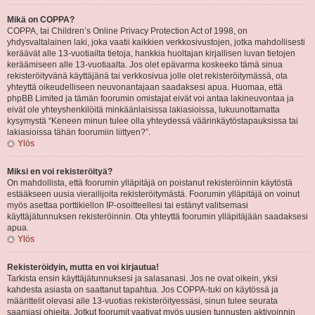
Mikä on COPPA?
COPPA, tai Children’s Online Privacy Protection Act of 1998, on
yhdysvaltalainen laki, joka vaatii kaikkien verkkosivustojen, jotka mahdollisesti
keräävät alle 13-vuotiailta tietoja, hankkia huoltajan kirjallisen luvan tietojen
keräämiseen alle 13-vuotiaalta. Jos olet epävarma koskeeko tämä sinua
rekisteröityvänä käyttäjänä tai verkkosivua jolle olet rekisteröitymässä, ota
yhteyttä oikeudelliseen neuvonantajaan saadaksesi apua. Huomaa, että
phpBB Limited ja tämän foorumin omistajat eivät voi antaa lakineuvontaa ja
eivät ole yhteyshenkilöitä minkäänlaisissa lakiasioissa, lukuunottamatta
kysymystä “Keneen minun tulee olla yhteydessä väärinkäytöstapauksissa tai
lakiasioissa tähän foorumiin liittyen?”.
Ylös
Miksi en voi rekisteröityä?
On mahdollista, että foorumin ylläpitäjä on poistanut rekisteröinnin käytöstä
estääkseen uusia vierailijoita rekisteröitymästä. Foorumin ylläpitäjä on voinut
myös asettaa porttikiellon IP-osoitteellesi tai estänyt valitsemasi
käyttäjätunnuksen rekisteröinnin. Ota yhteyttä foorumin ylläpitäjään saadaksesi
apua.
Ylös
Rekisteröidyin, mutta en voi kirjautua!
Tarkista ensin käyttäjätunnuksesi ja salasanasi. Jos ne ovat oikein, yksi
kahdesta asiasta on saattanut tapahtua. Jos COPPA-tuki on käytössä ja
määrittelit olevasi alle 13-vuotias rekisteröityessäsi, sinun tulee seurata
saamiasi ohjeita. Jotkut foorumit vaativat myös uusien tunnusten aktivoinnin