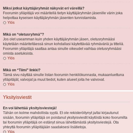
Miksi jotkut käyttäjäryhmät näkyvät eri väreillä?
Foorumin ylläpitäjä voi määritellä tietyn käyttäjäryhmän jäsenille värin joka
helpottaa kyseisen käyttäjäryhmän jäsenten tunnistamista.
Ylös
Mikä on “oletusryhmä”?
Jos olet useamman kuin yhden käyttäjäryhmän jäsen, oletusryhmääsi
käytetään määriteltäessä sinun kohdallasi käytettävää ryhmäväriä ja titteliä.
Foorumin ylläpitäjä saattaa antaa sinulle oikeudet vaihtaa oletusryhmääsi
omista asetuksista.
Ylös
Mikä on “Tiimi” linkki?
Tämä sivu näyttää sinulle listan foorumin henkilökunnasta, mukaanluettuna
ylläpitäjät, valvojat ja muut tiedot, kuten alueet joita he valvovat.
Ylös
Yksityisviestit
En voi lähettää yksityisviestejä!
Tähän on kolme mahdollista syytä. Et ole rekisteröitynyt ja/tai kirjautunut
sisään, foorumin ylläpitäjä on poistanut yksityisviestit käytöstä koko foorumilta
tai foorumin ylläpitäjä on estänyt sinua lähettämästä yksityisviestejä. Ota
yhteyttä foorumin ylläpitäjään saadaksesi lisätietoja.
Ylös