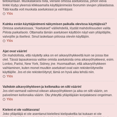
tietokantaan. Muokataksesi niitä, vieraile omissa asetuksissa, johon vievä
linkki löytyy yleensä klikkaamalla käyttäjänimeäsi foorumin sivujen ylälaidassa.
Tätä kautta voit muokata asetuksiasi ja valintojasi.
Ylös
Kuinka estän käyttäjänimeni näkymisen paikalla olevissa käyttäjissä?
Omissa asetuksissasi, “Asetukset”-välilehdellä, löydät mahdollisuuden valita
Piilota paikallaolo
. Ottamalla tämän asetuksen käyttöön näyt vain ylläpitäjille,
valvojille ja itsellesi. Sinut lasketaan piilossa oleviin käyttäjiin.
Ylös
Ajat ovat väärin!
On mahdollista, että näytetty aika on eri aikavyöhykkeeltä kuin se jossa itse
olet. Tässä tapauksessa valitse omista asetuksista oma aikavyöhykkeesi, esim.
Lontoo, Pariisi, New York, Sidney, jne. Huomaathan, että aikavyöhykkeen
vaihtaminen, kuten monet muutkin asetukset ovat vain rekisteröityneille
käyttäjille. Jos et ole rekisteröitynyt, tämä on hyvä aika tehdä niin.
Ylös
Vaihdoin aikavyöhykkeen ja kellonaika on silti väärin!
Jos olet varmasti valinnut oikean aikavyöhykkeen ja aika on silti väärin, on
palvelimen kellonaika väärin. Ota yhteyttä ylläpitäjään korjataksesi ongelman.
Ylös
Kieleni ei ole valittavana!
Joko ylläpitäjä ei ole asentanut kielellesi kielipakettia tai kukaan ei ole