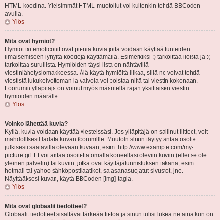
HTML-koodina. Yleisimmät HTML-muotoilut voi kuitenkin tehdä BBCoden
avulla.
Ylös
Mitä ovat hymiöt?
Hymiöt tai emoticonit ovat pieniä kuvia joita voidaan käyttää tunteiden
ilmaisemiseen lyhyitä koodeja käyttämällä. Esimerkiksi :) tarkoittaa iloista ja :(
tarkoittaa surullista. Hymiöiden täysi lista on nähtävillä
viestinlähetyslomakkeessa. Älä käytä hymiöitä liikaa, sillä ne voivat tehdä
viestistä lukukelvottoman ja valvoja voi poistaa niitä tai viestin kokonaan.
Foorumin ylläpitäjä on voinut myös määritellä rajan yksittäisen viestin
hymiöiden määrälle.
Ylös
Voinko lähettää kuvia?
Kyllä, kuvia voidaan käyttää viesteissäsi. Jos ylläpitäjä on sallinut liitteet, voit
mahdollisesti ladata kuvan foorumille. Muutoin sinun täytyy antaa osoite
julkisesti saatavilla olevaan kuvaan, esim. http://www.example.com/my-
picture.gif. Et voi antaa osoitetta omalla koneellasi oleviin kuviin (ellei se ole
yleinen palvelin) tai kuviin, jotka ovat käyttäjätunnistuksen takana, esim.
hotmail tai yahoo sähköpostilaatikot, salasanasuojatut sivustot, jne.
Näyttääksesi kuvan, käytä BBCoden [img]-tagia.
Ylös
Mitä ovat globaalit tiedotteet?
Globaalit tiedotteet sisältävät tärkeää tietoa ja sinun tulisi lukea ne aina kun on