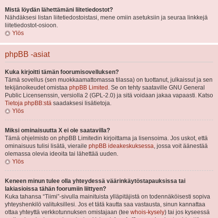
Mistä löydän lähettämäni liitetiedostot?
Nähdäksesi listan liitetiedostoistasi, mene omiin asetuksiin ja seuraa linkkejä
liitetiedostot-osioon.
Ylös
phpBB -asiat
Kuka kirjoitti tämän foorumisovelluksen?
Tämä sovellus (sen muokkaamattomassa tilassa) on tuottanut, julkaissut ja sen
tekijänoikeudet omistaa
phpBB Limited
. Se on tehty saataville GNU General
Public Licensenssin, versiolla 2 (GPL-2.0) ja sitä voidaan jakaa vapaasti. Katso
Tietoja phpBB:stä
saadaksesi lisätietoja.
Ylös
Miksi ominaisuutta X ei ole saatavilla?
Tämä ohjelmisto on phpBB Limitedin kirjoittama ja lisensoima. Jos uskot, että
ominaisuus tulisi lisätä, vieraile
phpBB ideakeskuksessa
, jossa voit äänestää
olemassa olevia ideoita tai lähettää uuden.
Ylös
Keneen minun tulee olla yhteydessä väärinkäytöstapauksissa tai
lakiasioissa tähän foorumiin liittyen?
Kuka tahansa “Tiimi”-sivulla mainituista ylläpitäjistä on todennäköisesti sopiva
yhteyshenkilö valituksillesi. Jos et tätä kautta saa vastausta, sinun kannattaa
ottaa yhteyttä verkkotunnuksen omistajaan (tee
whois-kysely
) tai jos kyseessä