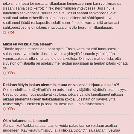
joko sinun itsesi toimesta tai ylläpitäjän toimesta ennen kuin voit kirjautua
sisään. Tämä tieto kerrottiin rekisteröitymisen yhteydessä. Jos sinulle
lähetettiin sähköpostia, seuraa ohjeita. Jos et saanut sähköpostia, olet
saattanut antaa virheellisen sähköpostiosoitteen tai sähköpostit ovat
saattaneet jäädä roskapostisuodattimeen. Jos olet varma, että antamasi
sähköpostiosoite oli oikein, yritä ottaa yhteyttä foorumin ylläpitäjään.
Ylös
Miksi en voi kirjautua sisään?
Tämän tapahtumiseen on useita syitä. Ensin, varmista että tunnuksesi ja
salasanasi ovat oikein. Jos ne ovat, ota yhteyttä foorumin ylläpitäjään
varmistaaksesi, että sinulla ei ole porttikieltoja. On myös mahdollista, että
sivuston omistajalla on asetusvirhe heidän päässään ja heidän pitäisi korjata
se.
Ylös
Rekisteröidyin joskus aiemmin, mutta en voi enää kirjautua sisään?!
On mahdollista, että ylläpitäjä on poistanut käyttäjätilisi käytöstä jostain syystä.
Useat foorumit myös poistavat käyttäjiä, jotka eivät ole kirjoittaneet pitkään
aikaan pienentääkseen tietokantansa kokoa. Jos näin on käynyt, yritä
rekisteröityä uudelleen ja osallistu keskusteluun aktiivisemmin.
Ylös
Olen hukannut salasanani!
Älä panikoi! Vaikka salasanaasi ei voida palauttaa, se voidaan asettaa
uudelleen. Käy kirjautumissivulla ja klikkaa
Unohdin salasanani
. Seuraa