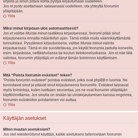
ohjeita ja sinun pitäisi kohta pystyä kirjautumaan uudelleen.
Jos et pysty asettamaan salasanaasi uudelleen, ota yhteyttä foorumin
ylläpitäjään.
Ylös
Miksi minut kirjataan ulos automaattisesti?
Jos et valitse
Muista minut
-laatikkoa kirjautuessasi, foorumi pitää sinut
kirjautuneena ennalta määritellyn ajan. Tämä estää muita väärinkäyttämästä
tunnuksiasi. Pysyäksesi kirjautuneena, valitse
Muista minut
-valinta
kirjautuessasi. Tämä ei ole suositeltavaa, jos käytät foorumia jaetulta koneelta,
esim. kirjastossa, nettikahvilassa tai koulun tietokoneluokassa. Jos et näe tätä
valintaa, foorumin ylläpitäjä on estänyt tämän toiminnon käyttämisen.
Ylös
Mitä “Poista foorumin evästeet” tekee?
“Poista foorumin evästeet” poistaa evästeet, jotka ovat phpBB:n luomia. Ne
tunnistavat sinut ja pitävät sinut kirjautuneena foorumille. Evästeet tarjoavat
myös toimintoja, kuten luettujen seurantaa, jos ne ovat foorumin ylläpitäjän
käyttöönottamia. Jos sinulla on sisään tai uloskirjautumisen kanssa ongelmia,
foorumin evästeiden poistaminen voi auttaa.
Ylös
Käyttäjän asetukset
Miten muutan asetuksiani?
Jos olet rekisteröitynyt käyttäjä, kaikki asetuksesi tallennetaan foorumin