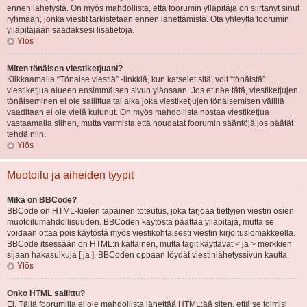
ennen lähetystä. On myös mahdollista, että foorumin ylläpitäjä on siirtänyt sinut
ryhmään, jonka viestit tarkistetaan ennen lähettämistä. Ota yhteyttä foorumin
ylläpitäjään saadaksesi lisätietoja.
Ylös
Miten tönäisen viestiketjuani?
Klikkaamalla “Tönaise viestiä” -linkkiä, kun katselet sitä, voit “tönäistä”
viestiketjua alueen ensimmäisen sivun yläosaan. Jos et näe tätä, viestiketjujen
tönäiseminen ei ole sallittua tai aika joka viestiketjujen tönäisemisen välillä
vaaditaan ei ole vielä kulunut. On myös mahdollista nostaa viestiketjua
vastaamalla siihen, mutta varmista että noudatat foorumin sääntöjä jos päätät
tehdä niin.
Ylös
Muotoilu ja aiheiden tyypit
Mikä on BBCode?
BBCode on HTML-kielen tapainen toteutus, joka tarjoaa tiettyjen viestin osien
muotoilumahdollisuuden. BBCoden käytöstä päättää ylläpitäjä, mutta se
voidaan ottaa pois käytöstä myös viestikohtaisesti viestin kirjoituslomakkeella.
BBCode itsessään on HTML:n kaltainen, mutta tagit käyttävät < ja > merkkien
sijaan hakasulkuja [ ja ]. BBCoden oppaan löydät viestinlähetyssivun kautta.
Ylös
Onko HTML sallittu?
Ei. Tällä foorumilla ei ole mahdollista lähettää HTML:ää siten, että se toimisi