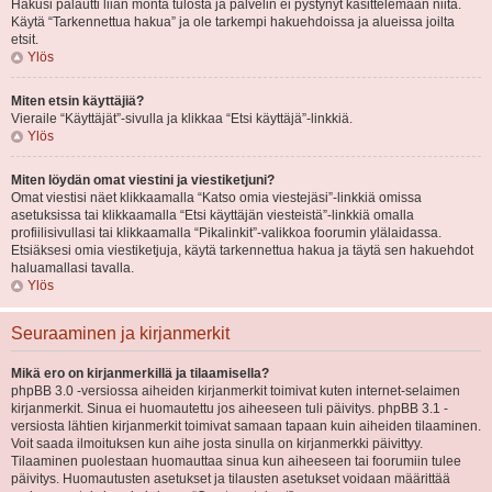
Hakusi palautti liian monta tulosta ja palvelin ei pystynyt käsittelemään niitä.
Käytä “Tarkennettua hakua” ja ole tarkempi hakuehdoissa ja alueissa joilta
etsit.
Ylös
Miten etsin käyttäjiä?
Vieraile “Käyttäjät”-sivulla ja klikkaa “Etsi käyttäjä”-linkkiä.
Ylös
Miten löydän omat viestini ja viestiketjuni?
Omat viestisi näet klikkaamalla “Katso omia viestejäsi”-linkkiä omissa
asetuksissa tai klikkaamalla “Etsi käyttäjän viesteistä”-linkkiä omalla
profiilisivullasi tai klikkaamalla “Pikalinkit”-valikkoa foorumin ylälaidassa.
Etsiäksesi omia viestiketjuja, käytä tarkennettua hakua ja täytä sen hakuehdot
haluamallasi tavalla.
Ylös
Seuraaminen ja kirjanmerkit
Mikä ero on kirjanmerkillä ja tilaamisella?
phpBB 3.0 -versiossa aiheiden kirjanmerkit toimivat kuten internet-selaimen
kirjanmerkit. Sinua ei huomautettu jos aiheeseen tuli päivitys. phpBB 3.1 -
versiosta lähtien kirjanmerkit toimivat samaan tapaan kuin aiheiden tilaaminen.
Voit saada ilmoituksen kun aihe josta sinulla on kirjanmerkki päivittyy.
Tilaaminen puolestaan huomauttaa sinua kun aiheeseen tai foorumiin tulee
päivitys. Huomautusten asetukset ja tilausten asetukset voidaan määrittää