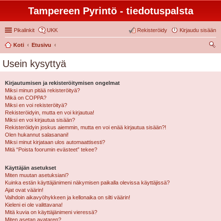
Tampereen Pyrintö - tiedotuspalsta
Pikalinkit
UKK
Rekisteröidy
Kirjaudu sisään
Koti
Etusivu
tsi
Usein kysyttyä
Kirjautumisen ja rekisteröitymisen ongelmat
Miksi minun pitää rekisteröityä?
Mikä on COPPA?
Miksi en voi rekisteröityä?
Rekisteröidyin, mutta en voi kirjautua!
Miksi en voi kirjautua sisään?
Rekisteröidyin joskus aiemmin, mutta en voi enää kirjautua sisään?!
Olen hukannut salasanani!
Miksi minut kirjataan ulos automaattisesti?
Mitä “Poista foorumin evästeet” tekee?
Käyttäjän asetukset
Miten muutan asetuksiani?
Kuinka estän käyttäjänimeni näkymisen paikalla olevissa käyttäjissä?
Ajat ovat väärin!
Vaihdoin aikavyöhykkeen ja kellonaika on silti väärin!
Kieleni ei ole valittavana!
Mitä kuvia on käyttäjänimeni vieressä?
Miten asetan avataren?