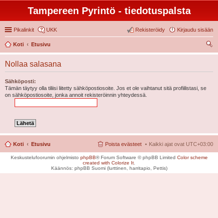
Tampereen Pyrintö - tiedotuspalsta
Pikalinkit
UKK
Rekisteröidy
Kirjaudu sisään
Koti
Etusivu
tsi
Nollaa salasana
Sähköposti:
Tämän täytyy olla tiliisi liitetty sähköpostiosoite. Jos et ole vaihtanut sitä profiilistasi, se
on sähköpostiosoite, jonka annoit rekisteröinnin yhteydessä.
Koti
Etusivu
Poista evästeet
Kaikki ajat ovat
UTC+03:00
Keskustelufoorumin ohjelmisto
phpBB
® Forum Software © phpBB Limited
Color scheme
created with Colorize It
.
Käännös: phpBB Suomi (lurttinen, harritapio, Pettis)