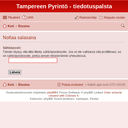
Tampereen Pyrintö - tiedotuspalsta
Pikalinkit
UKK
Rekisteröidy
Kirjaudu sisään
Koti
Etusivu
tsi
Nollaa salasana
Sähköposti:
Tämän täytyy olla tiliisi liitetty sähköpostiosoite. Jos et ole vaihtanut sitä profiilistasi, se
on sähköpostiosoite, jonka annoit rekisteröinnin yhteydessä.
Koti
Etusivu
Poista evästeet
Kaikki ajat ovat
UTC+03:00
Keskustelufoorumin ohjelmisto
phpBB
® Forum Software © phpBB Limited
Color scheme
created with Colorize It
.
Käännös: phpBB Suomi (lurttinen, harritapio, Pettis)