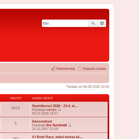
Rekisteröidy
Kirjaudu sisään
Tänään on 06.08.2026 19:03
VIESTIT
UUSIN VIESTI
Starttikurssi 2026 - 23.4. al…
4023
Kirjoittaja
sampo
N
09.02.2026 14:27
ä
y
Äänestykset
5
t
Kirjoittaja
Iiro Sundvall
ä
N
24.10.2007 22:09
u
ä
u
y
VJ Bold Race, kaksi kertaa kä…
283
s