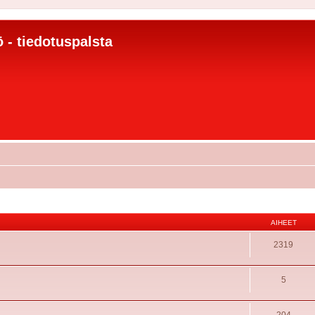
 - tiedotuspalsta
AIHEET
2319
5
204