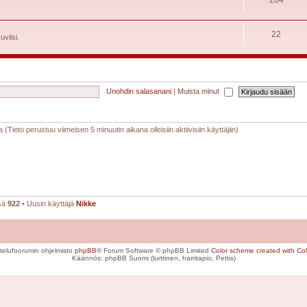
22
uviisi.
Unohdin salasanani
|
Muista minut
a (Tieto perustuu viimeisen 5 minuutin aikana olleisiin aktiivisiin käyttäjiin)
nsä
922
• Uusin käyttäjä
Nikke
telufoorumin ohjelmisto
phpBB
® Forum Software © phpBB Limited
Color scheme created with Colo
Käännös: phpBB Suomi (lurttinen, harritapio, Pettis)