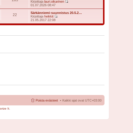
t
Kirjoittaja
lauri.oikarinen
i
ä
N
01.07.2026 08:47
n
u
ä
v
u
y
Särkänniemi-suunnistus 20.5.2…
i
22
s
t
Kirjoittaja
heikkit
e
i
ä
N
21.05.2017 22:08
s
n
u
ä
t
v
u
y
i
i
s
t
e
i
ä
s
n
u
t
v
u
i
i
s
e
i
s
n
t
v
i
i
e
s
t
i
Poista evästeet
Kaikki ajat ovat
UTC+03:00
rize It
.