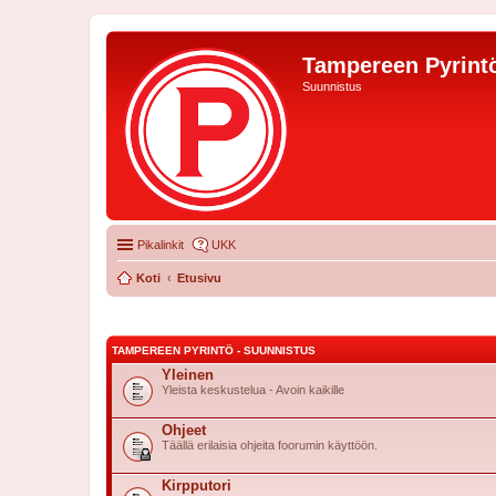
Tampereen Pyrintö
Suunnistus
Pikalinkit
UKK
Koti
Etusivu
TAMPEREEN PYRINTÖ - SUUNNISTUS
Yleinen
Yleista keskustelua - Avoin kaikille
Ohjeet
Täällä erilaisia ohjeita foorumin käyttöön.
Kirpputori