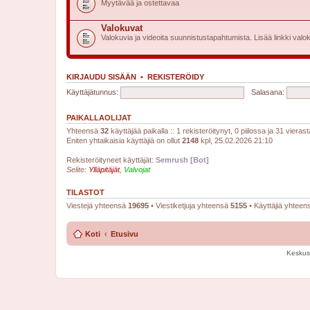
Myytävää ja ostettavaa
Valokuvat
Valokuvia ja videoita suunnistustapahtumista. Lisää linkki valok
KIRJAUDU SISÄÄN
•
REKISTERÖIDY
Käyttäjätunnus:
Salasana:
PAIKALLAOLIJAT
Yhteensä
32
käyttäjää paikalla :: 1 rekisteröitynyt, 0 piilossa ja 31 vierast
Eniten yhtaikaisia käyttäjiä on ollut
2148
kpl, 25.02.2026 21:10
Rekisteröityneet käyttäjät:
Semrush [Bot]
Selite:
Ylläpitäjät
,
Valvojat
TILASTOT
Viestejä yhteensä
19695
• Viestiketjuja yhteensä
5155
• Käyttäjiä yhtee
Koti
Etusivu
Keskus