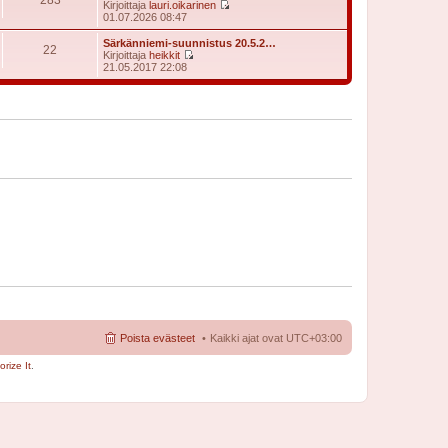
t
Kirjoittaja
lauri.oikarinen
i
ä
N
01.07.2026 08:47
n
u
ä
v
u
y
Särkänniemi-suunnistus 20.5.2…
i
22
s
t
Kirjoittaja
heikkit
e
i
ä
N
21.05.2017 22:08
s
n
u
ä
t
v
u
y
i
i
s
t
e
i
ä
s
n
u
t
v
u
i
i
s
e
i
s
n
t
v
i
i
e
s
t
i
Poista evästeet
Kaikki ajat ovat
UTC+03:00
rize It
.