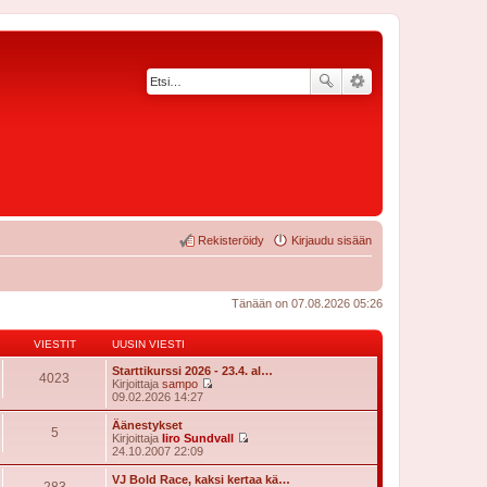
Rekisteröidy
Kirjaudu sisään
Tänään on 07.08.2026 05:26
VIESTIT
UUSIN VIESTI
Starttikurssi 2026 - 23.4. al…
4023
Kirjoittaja
sampo
N
09.02.2026 14:27
ä
y
Äänestykset
5
t
Kirjoittaja
Iiro Sundvall
ä
N
24.10.2007 22:09
u
ä
u
y
VJ Bold Race, kaksi kertaa kä…
283
s