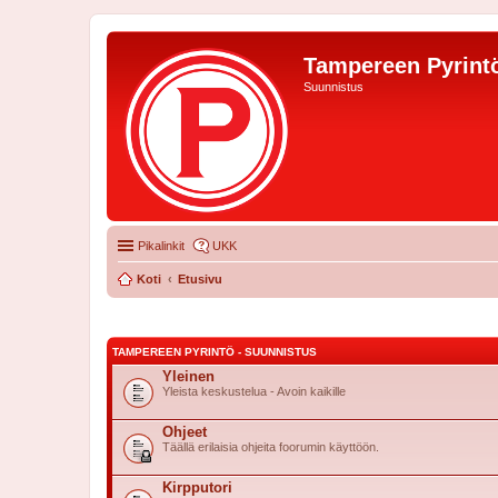
Tampereen Pyrintö
Suunnistus
Pikalinkit
UKK
Koti
Etusivu
TAMPEREEN PYRINTÖ - SUUNNISTUS
Yleinen
Yleista keskustelua - Avoin kaikille
Ohjeet
Täällä erilaisia ohjeita foorumin käyttöön.
Kirpputori