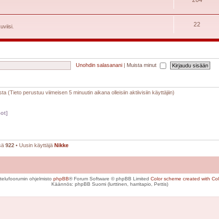
22
uviisi.
Unohdin salasanani
|
Muista minut
sta (Tieto perustuu viimeisen 5 minuutin aikana olleisiin aktiivisiin käyttäjiin)
ot]
nsä
922
• Uusin käyttäjä
Nikke
telufoorumin ohjelmisto
phpBB
® Forum Software © phpBB Limited
Color scheme created with Colo
Käännös: phpBB Suomi (lurttinen, harritapio, Pettis)