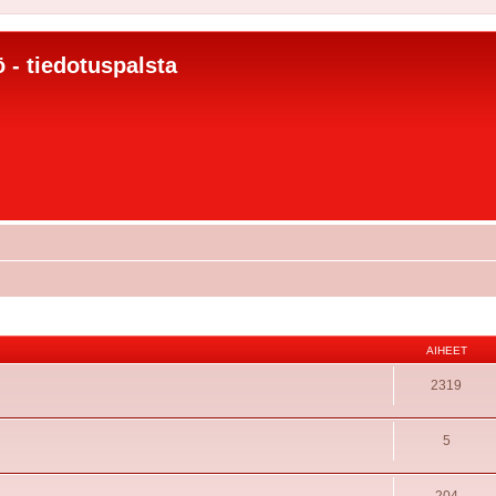
 - tiedotuspalsta
AIHEET
2319
5
204