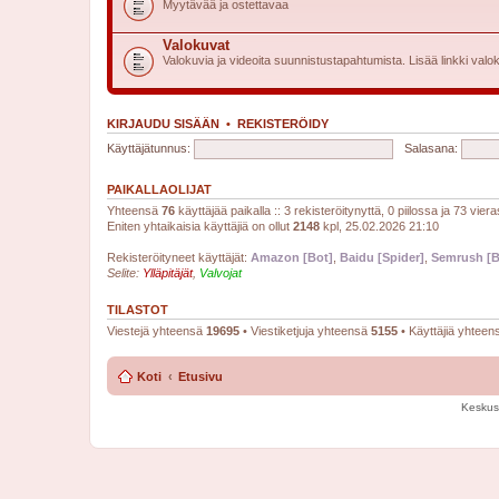
Myytävää ja ostettavaa
Valokuvat
Valokuvia ja videoita suunnistustapahtumista. Lisää linkki valok
KIRJAUDU SISÄÄN
•
REKISTERÖIDY
Käyttäjätunnus:
Salasana:
PAIKALLAOLIJAT
Yhteensä
76
käyttäjää paikalla :: 3 rekisteröitynyttä, 0 piilossa ja 73 viera
Eniten yhtaikaisia käyttäjiä on ollut
2148
kpl, 25.02.2026 21:10
Rekisteröityneet käyttäjät:
Amazon [Bot]
,
Baidu [Spider]
,
Semrush [B
Selite:
Ylläpitäjät
,
Valvojat
TILASTOT
Viestejä yhteensä
19695
• Viestiketjuja yhteensä
5155
• Käyttäjiä yhtee
Koti
Etusivu
Keskus