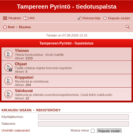
Tampereen Pyrintö - tiedotuspalsta
Pikalinkit
UKK
Rekisteröidy
Kirjaudu sisään
Koti
Etusivu
tsi
Tänään on 07.08.2026 12:15
Tampereen Pyrintö - Suunnistus
Yleinen
Yleista keskustelua - Avoin kaikille
Aiheet:
2319
Ohjeet
Täällä erilaisia ohjeita foorumin käyttöön.
Aiheet:
5
Kirpputori
Myytävää ja ostettavaa
Aiheet:
204
Valokuvat
Valokuvia ja videoita suunnistustapahtumista. Lisää linkki valokuviisi.
Aiheet:
22
KIRJAUDU SISÄÄN
•
REKISTERÖIDY
Käyttäjätunnus:
Salasana:
Unohdin salasanani
Muista minut