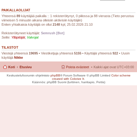
PAIKALLAOLIJAT
Yhteensä
89
käyttäjää paikalla :: 1 rekisteröitynyt, 0 piilossa ja 88 vierasta (Tieto perustuu
viimeisen 5 minuutin aikana olleisiin aktiivisiin käyttäjiin)
Eniten yhtaikaisia käyttäjiä on ollut
2148
kpl, 25.02.2026 21:10
Rekisteröityneet käyttäjät:
Semrush [Bot]
Selite:
Ylläpitäjät
,
Valvojat
TILASTOT
Viestejä yhteensä
19695
• Viestiketjuja yhteensä
5155
• Käyttäjiä yhteensä
922
• Uusin
käyttäjä
Nikke
Koti
Etusivu
Poista evästeet
Kaikki ajat ovat
UTC+03:00
Keskustelufoorumin ohjelmisto
phpBB
® Forum Software © phpBB Limited
Color scheme
created with Colorize It
.
Käännös: phpBB Suomi (lurttinen, harritapio, Pettis)