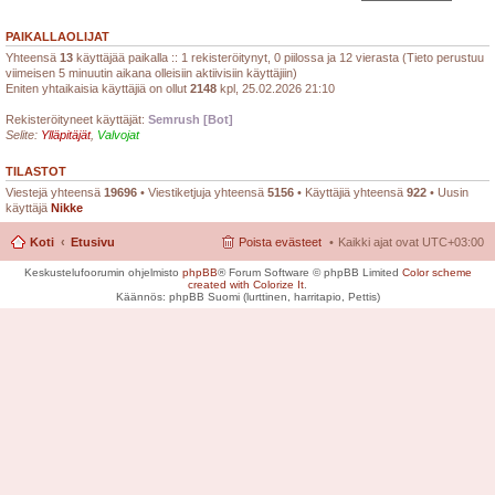
PAIKALLAOLIJAT
Yhteensä
13
käyttäjää paikalla :: 1 rekisteröitynyt, 0 piilossa ja 12 vierasta (Tieto perustuu
viimeisen 5 minuutin aikana olleisiin aktiivisiin käyttäjiin)
Eniten yhtaikaisia käyttäjiä on ollut
2148
kpl, 25.02.2026 21:10
Rekisteröityneet käyttäjät:
Semrush [Bot]
Selite:
Ylläpitäjät
,
Valvojat
TILASTOT
Viestejä yhteensä
19696
• Viestiketjuja yhteensä
5156
• Käyttäjiä yhteensä
922
• Uusin
käyttäjä
Nikke
Koti
Etusivu
Poista evästeet
Kaikki ajat ovat
UTC+03:00
Keskustelufoorumin ohjelmisto
phpBB
® Forum Software © phpBB Limited
Color scheme
created with Colorize It
.
Käännös: phpBB Suomi (lurttinen, harritapio, Pettis)