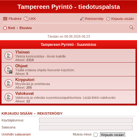
Tampereen Pyrintö - tiedotuspalsta
Pikalinkit
UKK
Rekisteröidy
Kirjaudu sisään
Koti
Etusivu
tsi
Tänään on 08.08.2026 06:23
Tampereen Pyrintö - Suunnistus
Yleinen
Yleista keskustelua - Avoin kaikille
Aiheet:
2319
Ohjeet
Täällä erilaisia ohjeita foorumin käyttöön.
Aiheet:
5
Kirpputori
Myytävää ja ostettavaa
Aiheet:
205
Valokuvat
Valokuvia ja videoita suunnistustapahtumista. Lisää linkki valokuviisi.
Aiheet:
22
KIRJAUDU SISÄÄN
•
REKISTERÖIDY
Käyttäjätunnus:
Salasana:
Unohdin salasanani
Muista minut