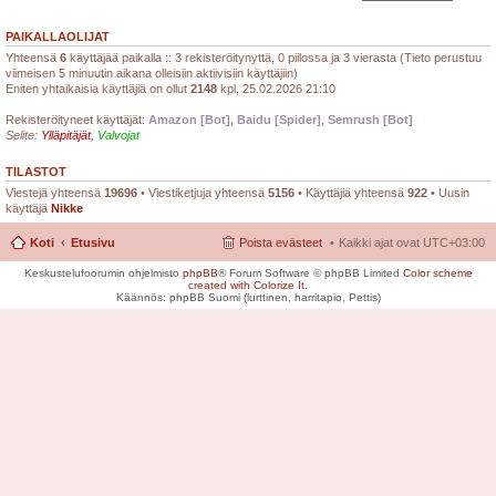
PAIKALLAOLIJAT
Yhteensä
6
käyttäjää paikalla :: 3 rekisteröitynyttä, 0 piilossa ja 3 vierasta (Tieto perustuu
viimeisen 5 minuutin aikana olleisiin aktiivisiin käyttäjiin)
Eniten yhtaikaisia käyttäjiä on ollut
2148
kpl, 25.02.2026 21:10
Rekisteröityneet käyttäjät:
Amazon [Bot]
,
Baidu [Spider]
,
Semrush [Bot]
Selite:
Ylläpitäjät
,
Valvojat
TILASTOT
Viestejä yhteensä
19696
• Viestiketjuja yhteensä
5156
• Käyttäjiä yhteensä
922
• Uusin
käyttäjä
Nikke
Koti
Etusivu
Poista evästeet
Kaikki ajat ovat
UTC+03:00
Keskustelufoorumin ohjelmisto
phpBB
® Forum Software © phpBB Limited
Color scheme
created with Colorize It
.
Käännös: phpBB Suomi (lurttinen, harritapio, Pettis)