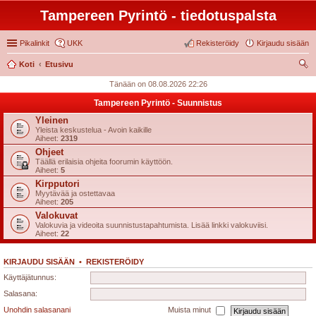
Tampereen Pyrintö - tiedotuspalsta
Pikalinkit
UKK
Rekisteröidy
Kirjaudu sisään
Koti
Etusivu
tsi
Tänään on 08.08.2026 22:26
Tampereen Pyrintö - Suunnistus
Yleinen
Yleista keskustelua - Avoin kaikille
Aiheet:
2319
Ohjeet
Täällä erilaisia ohjeita foorumin käyttöön.
Aiheet:
5
Kirpputori
Myytävää ja ostettavaa
Aiheet:
205
Valokuvat
Valokuvia ja videoita suunnistustapahtumista. Lisää linkki valokuviisi.
Aiheet:
22
KIRJAUDU SISÄÄN
•
REKISTERÖIDY
Käyttäjätunnus:
Salasana:
Unohdin salasanani
Muista minut