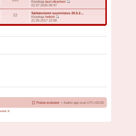
t
Kirjoittaja
lauri.oikarinen
i
ä
N
01.07.2026 08:47
n
u
ä
v
u
y
Särkänniemi-suunnistus 20.5.2…
i
22
s
t
Kirjoittaja
heikkit
e
i
ä
N
21.05.2017 22:08
s
n
u
ä
t
v
u
y
i
i
s
t
e
i
ä
s
n
u
t
v
u
i
i
s
e
i
s
n
t
v
i
i
e
s
t
i
Poista evästeet
Kaikki ajat ovat
UTC+03:00
rize It
.