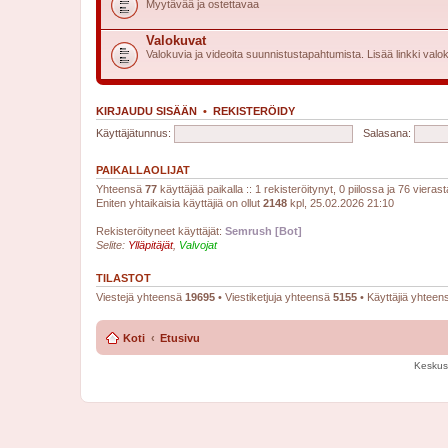
Myytävää ja ostettavaa
Valokuvat
Valokuvia ja videoita suunnistustapahtumista. Lisää linkki valok
KIRJAUDU SISÄÄN
•
REKISTERÖIDY
Käyttäjätunnus:
Salasana:
PAIKALLAOLIJAT
Yhteensä
77
käyttäjää paikalla :: 1 rekisteröitynyt, 0 piilossa ja 76 vierast
Eniten yhtaikaisia käyttäjiä on ollut
2148
kpl, 25.02.2026 21:10
Rekisteröityneet käyttäjät:
Semrush [Bot]
Selite:
Ylläpitäjät
,
Valvojat
TILASTOT
Viestejä yhteensä
19695
• Viestiketjuja yhteensä
5155
• Käyttäjiä yhtee
Koti
Etusivu
Keskus