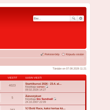
Rekisteröidy
Kirjaudu sisään
Tänään on 07.08.2026 11:21
VIESTIT
UUSIN VIESTI
Starttikurssi 2026 - 23.4. al…
4023
Kirjoittaja
sampo
N
09.02.2026 14:27
ä
y
Äänestykset
5
t
Kirjoittaja
Iiro Sundvall
ä
N
24.10.2007 22:09
u
ä
u
y
VJ Bold Race, kaksi kertaa kä…
283
s