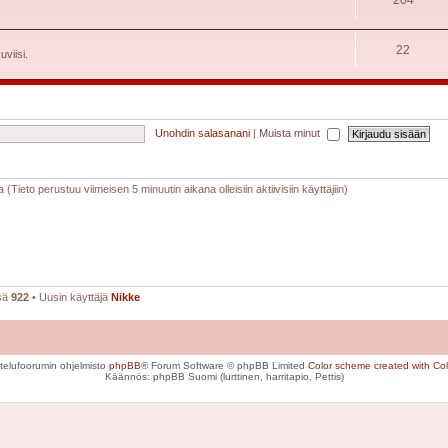
22
uviisi.
Unohdin salasanani
|
Muista minut
a (Tieto perustuu viimeisen 5 minuutin aikana olleisiin aktiivisiin käyttäjiin)
nsä
922
• Uusin käyttäjä
Nikke
telufoorumin ohjelmisto
phpBB
® Forum Software © phpBB Limited
Color scheme created with Colo
Käännös: phpBB Suomi (lurttinen, harritapio, Pettis)