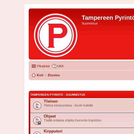
Tampereen Pyrintö
Suunnistus
Pikalinkit
UKK
Koti
Etusivu
TAMPEREEN PYRINTÖ - SUUNNISTUS
Yleinen
Yleista keskustelua - Avoin kaikille
Ohjeet
Täällä erilaisia ohjeita foorumin käyttöön.
Kirpputori