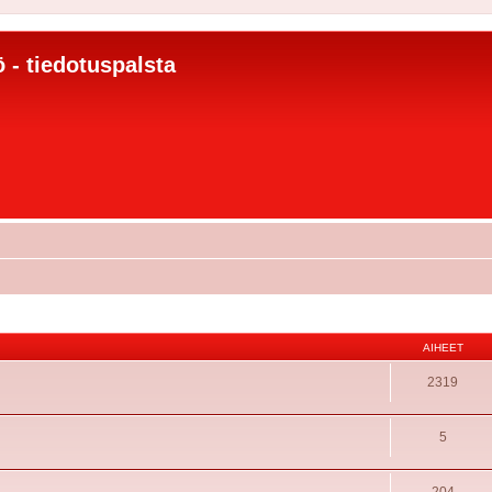
 - tiedotuspalsta
AIHEET
2319
5
204