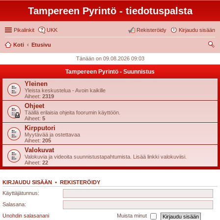
Tampereen Pyrintö - tiedotuspalsta
Pikalinkit
UKK
Rekisteröidy
Kirjaudu sisään
Koti
Etusivu
tsi
Tänään on 09.08.2026 09:03
Tampereen Pyrintö - Suunnistus
Yleinen
Yleista keskustelua - Avoin kaikille
Aiheet:
2319
Ohjeet
Täällä erilaisia ohjeita foorumin käyttöön.
Aiheet:
5
Kirpputori
Myytävää ja ostettavaa
Aiheet:
205
Valokuvat
Valokuvia ja videoita suunnistustapahtumista. Lisää linkki valokuviisi.
Aiheet:
22
KIRJAUDU SISÄÄN
•
REKISTERÖIDY
Käyttäjätunnus:
Salasana:
Unohdin salasanani
Muista minut