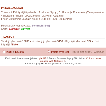
PAIKALLAOLIJAT
Yhteensä
23
käyttäjää paikalla :: 1 rekisteröitynyt, 0 piilossa ja 22 vierasta (Tieto perustuu
viimeisen 5 minuutin aikana olleisiin aktiivisiin käyttäjiin)
Eniten yhtaikaisia käyttäjiä on ollut
2148
kpl, 25.02.2026 21:10
Rekisteröityneet käyttäjät:
Semrush [Bot]
Selite:
Ylläpitäjät
,
Valvojat
TILASTOT
Viestejä yhteensä
19696
• Viestiketjuja yhteensä
5156
• Käyttäjiä yhteensä
922
• Uusin
käyttäjä
Nikke
Koti
Etusivu
Poista evästeet
Kaikki ajat ovat
UTC+03:00
Keskustelufoorumin ohjelmisto
phpBB
® Forum Software © phpBB Limited
Color scheme
created with Colorize It
.
Käännös: phpBB Suomi (lurttinen, harritapio, Pettis)