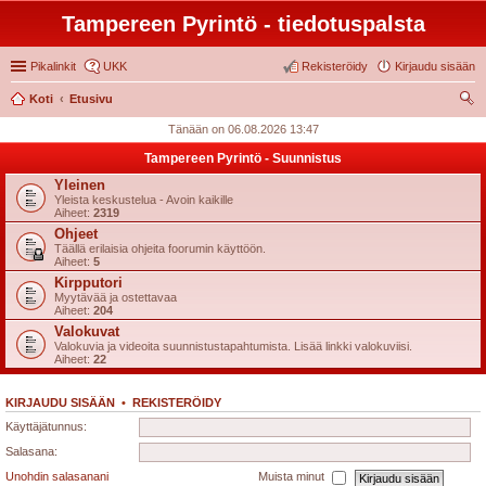
Tampereen Pyrintö - tiedotuspalsta
Pikalinkit
UKK
Rekisteröidy
Kirjaudu sisään
Koti
Etusivu
tsi
Tänään on 06.08.2026 13:47
Tampereen Pyrintö - Suunnistus
Yleinen
Yleista keskustelua - Avoin kaikille
Aiheet:
2319
Ohjeet
Täällä erilaisia ohjeita foorumin käyttöön.
Aiheet:
5
Kirpputori
Myytävää ja ostettavaa
Aiheet:
204
Valokuvat
Valokuvia ja videoita suunnistustapahtumista. Lisää linkki valokuviisi.
Aiheet:
22
KIRJAUDU SISÄÄN
•
REKISTERÖIDY
Käyttäjätunnus:
Salasana:
Unohdin salasanani
Muista minut