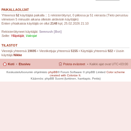
PAIKALLAOLIJAT
Yhteensä
52
käyttäjää paikalla :: 1 rekisteröitynyt, 0 piilossa ja 51 vierasta (Tieto perustuu
viimeisen 5 minuutin aikana olleisiin aktiivisiin käyttäjiin)
Eniten yhtaikaisia käyttäjiä on ollut
2148
kpl, 25.02.2026 21:10
Rekisteröityneet käyttäjät:
Semrush [Bot]
Selite:
Ylläpitäjät
,
Valvojat
TILASTOT
Viestejä yhteensä
19695
• Viestiketjuja yhteensä
5155
• Käyttäjiä yhteensä
922
• Uusin
käyttäjä
Nikke
Koti
Etusivu
Poista evästeet
Kaikki ajat ovat
UTC+03:00
Keskustelufoorumin ohjelmisto
phpBB
® Forum Software © phpBB Limited
Color scheme
created with Colorize It
.
Käännös: phpBB Suomi (lurttinen, harritapio, Pettis)