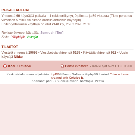
PAIKALLAOLIJAT
Yhteensä
60
käyttäjää paikalla :: 1 rekisteröitynyt, 0 piilossa ja 59 vierasta (Tieto perustuu
viimeisen 5 minuutin aikana olleisiin aktiivisiin käyttäjiin)
Eniten yhtaikaisia käyttäjiä on ollut
2148
kpl, 25.02.2026 21:10
Rekisteröityneet käyttäjät:
Semrush [Bot]
Selite:
Ylläpitäjät
,
Valvojat
TILASTOT
Viestejä yhteensä
19695
• Viestiketjuja yhteensä
5155
• Käyttäjiä yhteensä
922
• Uusin
käyttäjä
Nikke
Koti
Etusivu
Poista evästeet
Kaikki ajat ovat
UTC+03:00
Keskustelufoorumin ohjelmisto
phpBB
® Forum Software © phpBB Limited
Color scheme
created with Colorize It
.
Käännös: phpBB Suomi (lurttinen, harritapio, Pettis)