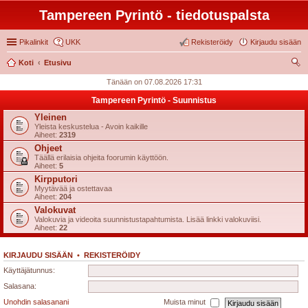
Tampereen Pyrintö - tiedotuspalsta
Pikalinkit
UKK
Rekisteröidy
Kirjaudu sisään
Koti
Etusivu
tsi
Tänään on 07.08.2026 17:31
Tampereen Pyrintö - Suunnistus
Yleinen
Yleista keskustelua - Avoin kaikille
Aiheet:
2319
Ohjeet
Täällä erilaisia ohjeita foorumin käyttöön.
Aiheet:
5
Kirpputori
Myytävää ja ostettavaa
Aiheet:
204
Valokuvat
Valokuvia ja videoita suunnistustapahtumista. Lisää linkki valokuviisi.
Aiheet:
22
KIRJAUDU SISÄÄN
•
REKISTERÖIDY
Käyttäjätunnus:
Salasana:
Unohdin salasanani
Muista minut