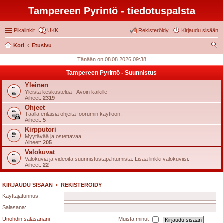
Tampereen Pyrintö - tiedotuspalsta
Pikalinkit
UKK
Rekisteröidy
Kirjaudu sisään
Koti
Etusivu
tsi
Tänään on 08.08.2026 09:38
Tampereen Pyrintö - Suunnistus
Yleinen
Yleista keskustelua - Avoin kaikille
Aiheet:
2319
Ohjeet
Täällä erilaisia ohjeita foorumin käyttöön.
Aiheet:
5
Kirpputori
Myytävää ja ostettavaa
Aiheet:
205
Valokuvat
Valokuvia ja videoita suunnistustapahtumista. Lisää linkki valokuviisi.
Aiheet:
22
KIRJAUDU SISÄÄN
•
REKISTERÖIDY
Käyttäjätunnus:
Salasana:
Unohdin salasanani
Muista minut