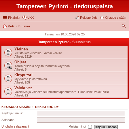
Tampereen Pyrintö - tiedotuspalsta
Pikalinkit
UKK
Rekisteröidy
Kirjaudu sisään
Koti
Etusivu
tsi
Tänään on 10.08.2026 09:25
Tampereen Pyrintö - Suunnistus
Yleinen
Yleista keskustelua - Avoin kaikille
Aiheet:
2319
Ohjeet
Täällä erilaisia ohjeita foorumin käyttöön.
Aiheet:
5
Kirpputori
Myytävää ja ostettavaa
Aiheet:
205
Valokuvat
Valokuvia ja videoita suunnistustapahtumista. Lisää linkki valokuviisi.
Aiheet:
22
KIRJAUDU SISÄÄN
•
REKISTERÖIDY
Käyttäjätunnus:
Salasana:
Unohdin salasanani
Muista minut