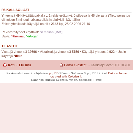
PAIKALLAOLIJAT
Yhteensä
49
käyttäjää paikalla :: 1 rekisteröitynyt, 0 piilossa ja 48 vierasta (Tieto perustuu
viimeisen 5 minuutin aikana olleisiin aktiivisiin käyttäjiin)
Eniten yhtaikaisia käyttäjiä on ollut
2148
kpl, 25.02.2026 21:10
Rekisteröityneet käyttäjät:
Semrush [Bot]
Selite:
Ylläpitäjät
,
Valvojat
TILASTOT
Viestejä yhteensä
19696
• Viestiketjuja yhteensä
5156
• Käyttäjiä yhteensä
922
• Uusin
käyttäjä
Nikke
Koti
Etusivu
Poista evästeet
Kaikki ajat ovat
UTC+03:00
Keskustelufoorumin ohjelmisto
phpBB
® Forum Software © phpBB Limited
Color scheme
created with Colorize It
.
Käännös: phpBB Suomi (lurttinen, harritapio, Pettis)