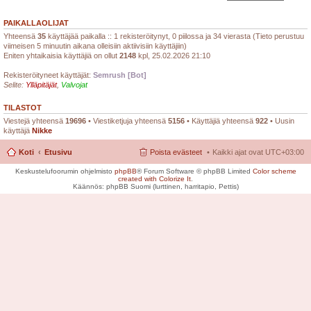
PAIKALLAOLIJAT
Yhteensä
35
käyttäjää paikalla :: 1 rekisteröitynyt, 0 piilossa ja 34 vierasta (Tieto perustuu
viimeisen 5 minuutin aikana olleisiin aktiivisiin käyttäjiin)
Eniten yhtaikaisia käyttäjiä on ollut
2148
kpl, 25.02.2026 21:10
Rekisteröityneet käyttäjät:
Semrush [Bot]
Selite:
Ylläpitäjät
,
Valvojat
TILASTOT
Viestejä yhteensä
19696
• Viestiketjuja yhteensä
5156
• Käyttäjiä yhteensä
922
• Uusin
käyttäjä
Nikke
Koti
Etusivu
Poista evästeet
Kaikki ajat ovat
UTC+03:00
Keskustelufoorumin ohjelmisto
phpBB
® Forum Software © phpBB Limited
Color scheme
created with Colorize It
.
Käännös: phpBB Suomi (lurttinen, harritapio, Pettis)