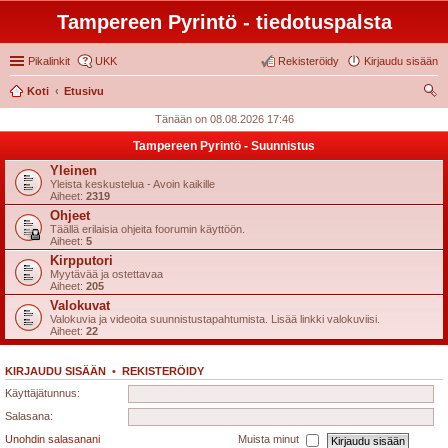
Tampereen Pyrintö - tiedotuspalsta
Pikalinkit
UKK
Rekisteröidy
Kirjaudu sisään
Koti
Etusivu
tsi
Tänään on 08.08.2026 17:46
Tampereen Pyrintö - Suunnistus
Yleinen
Yleista keskustelua - Avoin kaikille
Aiheet:
2319
Ohjeet
Täällä erilaisia ohjeita foorumin käyttöön.
Aiheet:
5
Kirpputori
Myytävää ja ostettavaa
Aiheet:
205
Valokuvat
Valokuvia ja videoita suunnistustapahtumista. Lisää linkki valokuviisi.
Aiheet:
22
KIRJAUDU SISÄÄN
•
REKISTERÖIDY
Käyttäjätunnus:
Salasana:
Unohdin salasanani
Muista minut